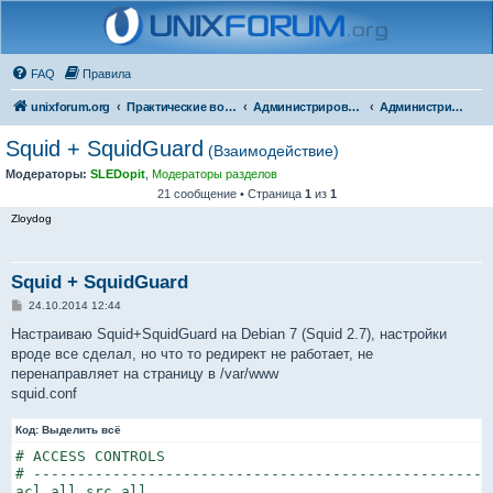
FAQ
Правила
unixforum.org
Практические вопросы
Администрирование
Администрирование для начинающих
Squid + SquidGuard
(Взаимодействие)
Модераторы:
SLEDopit
,
Модераторы разделов
21 сообщение • Страница
1
из
1
Zloydog
Squid + SquidGuard
С
24.10.2014 12:44
о
о
Настраиваю Squid+SquidGuard на Debian 7 (Squid 2.7), настройки
б
вроде все сделал, но что то редирект не работает, не
щ
е
перенаправляет на страницу в /var/www
н
squid.conf
и
е
Код:
Выделить всё
# ACCESS CONTROLS

# ----------------------------------------------------
acl all src all
