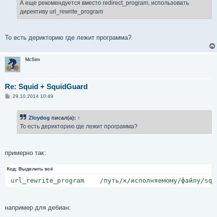
А еще рекомендуется вместо redirect_program, использовать
директиву url_rewrite_program
То есть дерикторию где лежит программа?
McSim
Re: Squid + SquidGuard
С
29.10.2014 10:49
о
о
б
Zloydog
писал(а):
↑
щ
е
То есть дерикторию где лежит программа?
н
и
е
примерно так:
Код:
Выделить всё
 url_rewrite_program    /путь/к/исполняемому/файлу/squ
например для дебиан: