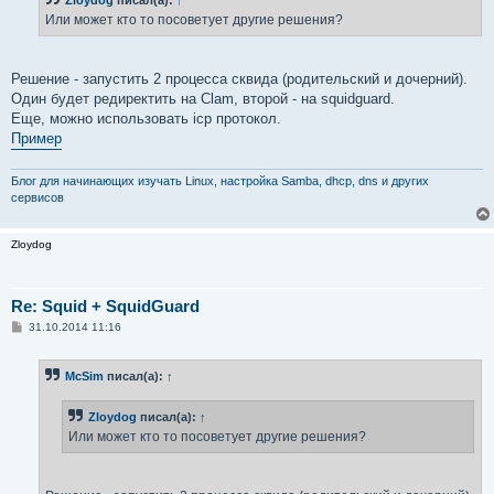
щ
е
Или может кто то посоветует другие решения?
н
и
е
Решение - запустить 2 процесса сквида (родительский и дочерний).
Один будет редиректить на Clam, второй - на squidguard.
Еще, можно использовать icp протокол.
Пример
Блог для начинающих изучать Linux, настройка Samba, dhcp, dns и других
сервисов
Zloydog
Re: Squid + SquidGuard
С
31.10.2014 11:16
о
о
б
McSim
писал(а):
↑
щ
е
н
Zloydog
писал(а):
↑
и
е
Или может кто то посоветует другие решения?