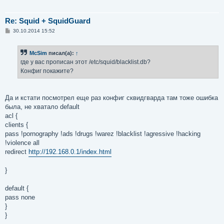
Re: Squid + SquidGuard
С
30.10.2014 15:52
о
о
б
McSim
писал(а):
↑
щ
е
где у вас прописан этот /etc/squid/blacklist.db?
н
Конфиг покажите?
и
е
Да и кстати посмотрел еще раз конфиг сквидгварда там тоже ошибка
была, не хватало default
acl {
clients {
pass !pornography !ads !drugs !warez !blacklist !agressive !hacking
!violence all
redirect
http://192.168.0.1/index.html
}
default {
pass none
}
}