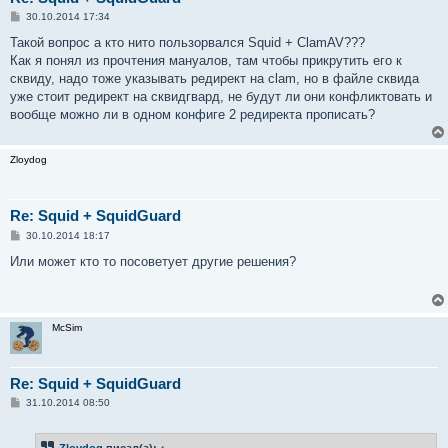
С
30.10.2014 17:34
о
о
Такой вопрос а кто нито пользорвался Squid + ClamAV???
б
Как я понял из прочтения мануалов, там чтобы прикрутить его к
щ
е
сквиду, надо тоже указывать редирект на clam, но в файле сквида
н
уже стоит редирект на сквидгвард, не будут ли они конфликтовать и
и
е
вообще можно ли в одном конфиге 2 редиректа прописать?
Zloydog
Re: Squid + SquidGuard
С
30.10.2014 18:17
о
о
Или может кто то посоветует другие решения?
б
щ
е
н
и
McSim
е
Re: Squid + SquidGuard
С
31.10.2014 08:50
о
о
б
Zloydog
писал(а):
↑