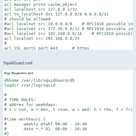
acl manager proto cache_object

acl localhost src 127.0.0.1/32

acl to_localhost dst 127.0.0.0/8 0.0.0.0/32

# should be allowed

#acl localnet src 10.0.0.0/8    # RFC1918 possible inte
#acl localnet src 172.16.0.0/12 # RFC1918 possible inte
#acl localnet src 192.168.0.0/16    # RFC1918 possible 
acl localnet src 192.168.0.0/24

#

acl SSL_ports port 443      # https

acl SSL_ports port 563      # snews

acl SSL_ports port 873      # rsync

acl Safe_ports port 80      # http

SquidGuard.conf
acl Safe_ports port 21      # ftp

acl Safe_ports port 443     # https

Код:
Выделить всё
acl Safe_ports port 70      # gopher

dbhome /var/lib/squidGuard/db

acl Safe_ports port 210     # wais

logdir /var/log/squid

acl Safe_ports port 1025-65535  # unregistered ports

acl Safe_ports port 280     # http-mgmt

#

acl Safe_ports port 488     # gss-http

# TIME RULES:

acl Safe_ports port 591     # filemaker

# abbrev for weekdays:

acl Safe_ports port 777     # multiling http

# s = sun, m = mon, t =tue, w = wed, h = thu, f = fri, 
acl Safe_ports port 631     # cups

acl Safe_ports port 873     # rsync

#time workhours {

acl Safe_ports port 901     # SWAT

#       weekly mtwhf 08:00 - 20:30

acl Safe_ports port 993

#       date *-*-01  08:00 - 20:30

acl Safe_ports port 465

#}

acl purge method PURGE
