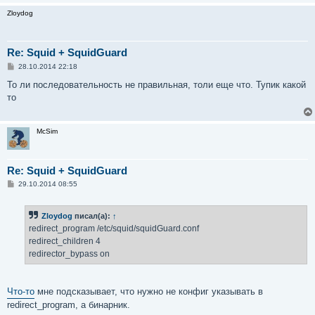
Zloydog
Re: Squid + SquidGuard
С
28.10.2014 22:18
о
о
То ли последовательность не правильная, толи еще что. Тупик какой
б
то
щ
е
н
и
McSim
е
Re: Squid + SquidGuard
С
29.10.2014 08:55
о
о
б
Zloydog
писал(а):
↑
щ
е
redirect_program /etc/squid/squidGuard.conf
н
redirect_children 4
и
е
redirector_bypass on
Что-то
мне подсказывает, что нужно не конфиг указывать в
redirect_program, а бинарник.