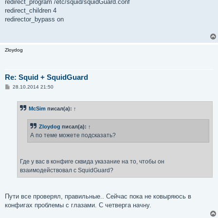
redirect_program /etc/squid/squidGuard.conf
redirect_children 4
redirector_bypass on
Zloydog
Re: Squid + SquidGuard
С
28.10.2014 21:50
о
о
б
McSim
писал(а):
↑
щ
е
н
Zloydog
писал(а):
↑
и
е
А по теме можете подсказать?
Где у вас в конфиге сквида указание на то, чтобы он
взаимодействовал с SquidGuard?
Пути все проверял, правильные.. Сейчас пока не ковыряюсь в
конфигах проблемы с глазами. С четверга начну.