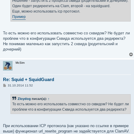
Решение - запустить 2 процесса сквида (родительский и дочерний).
Один будет редиректить на Clam, второй - на squidguard.
Еще, можно использовать icp протокол.
Пример
То есть можно его использовать совместно со сквидом? Не будет ли
проблем что в конфигурации Сквида используется два редиректа?
Не понимаю маленько как запустить 2 сквида (родительский и
дочерний)
McSim
Re: Squid + SquidGuard
С
31.10.2014 11:52
о
о
б
Zloydog
писал(а):
↑
щ
е
То есть можно его использовать совместно со сквидом? Не будет ли
н
проблем что в конфигурации Сквида используется два редиректа?
и
е
При использовании ICP протокола (как указано по ссылке в примере
выше) функционал url_rewrite_program не задействуется для ClamAV.