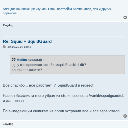
е
н
и
Блог для начинающих изучать Linux, настройка Samba, dhcp, dns и других
е
сервисов
Zloydog
Re: Squid + SquidGuard
С
30.10.2014 15:43
о
о
б
McSim
писал(а):
↑
щ
е
где у вас прописан этот /etc/squid/blacklist.db?
н
Конфиг покажите?
и
е
Все спасибо... все работает. И SquidGuard и redirect
Насчет блэклиста я его убрал из etc и перенес в /var/lib/squidguard/db
и дал права
По выпадающим ошибкам из логов устранил все и все заработало.
Zloydog