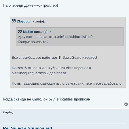
На очереди Домен-контроллер)
Zloydog
писал(а):
↑
McSim
писал(а):
↑
где у вас прописан этот /etc/squid/blacklist.db?
Конфиг покажите?
Все спасибо... все работает. И SquidGuard и redirect
Насчет блэклиста я его убрал из etc и перенес в
/var/lib/squidguard/db и дал права
По выпадающим ошибкам из логов устранил все и все заработало.
Когда сквида не было, он был в iptables прописан
Zloydog
Re: Squid + SquidGuard