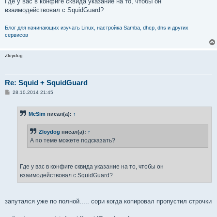
Где у вас в конфиге сквида указание на то, чтобы он
взаимодействовал с SquidGuard?
Блог для начинающих изучать Linux, настройка Samba, dhcp, dns и других
сервисов
Zloydog
Re: Squid + SquidGuard
С
28.10.2014 21:45
о
о
б
McSim
писал(а):
↑
щ
е
н
Zloydog
писал(а):
↑
и
е
А по теме можете подсказать?
Где у вас в конфиге сквида указание на то, чтобы он
взаимодействовал с SquidGuard?
запутался уже по полной..... сори когда копировал пропустил строчки