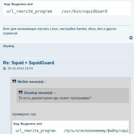
Код:
Выделить всё
 url_rewrite_program    /usr/bin/squidGuard
Блог для начинающих изучать Linux, настройка Samba, dhcp, dns и других
сервисов
Zloydog
Re: Squid + SquidGuard
С
29.10.2014 19:53
о
о
б
McSim
писал(а):
↑
щ
е
н
Zloydog
писал(а):
↑
и
е
То есть дерикторию где лежит программа?
примерно так:
Код:
Выделить всё
 url_rewrite_program    /путь/к/исполняемому/файлу/squidG