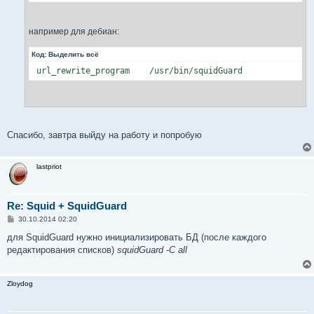
например для дебиан:
Код:
Выделить всё
 url_rewrite_program    /usr/bin/squidGuard
Спасибо, завтра выйду на работу и попробую
lastpriot
Re: Squid + SquidGuard
С
30.10.2014 02:20
о
о
для SquidGuard нужно инициализировать БД (после каждого
б
редактирования списков)
squidGuard -C all
щ
е
н
и
Zloydog
е