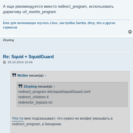
А еще рекомендуется вместо redirect_program, использовать
директиву url_rewrite_program
Блог для начинающих изучать Linux, настройка Samba, dhcp, dns и других
сервисов
Zloydog
Re: Squid + SquidGuard
С
29.10.2014 10:44
о
о
б
McSim
писал(а):
↑
щ
е
н
Zloydog
писал(а):
↑
и
е
redirect_program /etc/squid/squidGuard.conf
redirect_children 4
redirector_bypass on
Что-то
мне подсказывает, что нужно не конфиг указывать в
redirect_program, а бинарник.