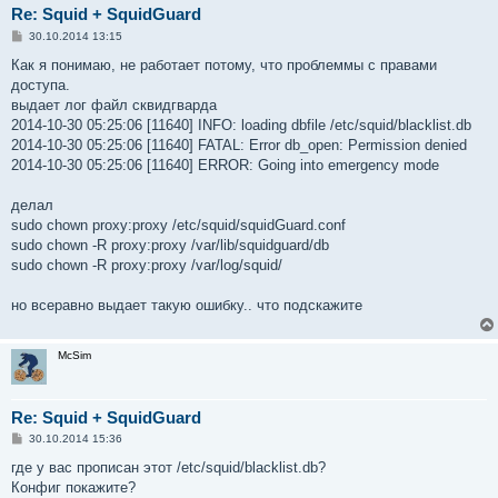
Re: Squid + SquidGuard
С
30.10.2014 13:15
о
о
Как я понимаю, не работает потому, что проблеммы с правами
б
доступа.
щ
е
выдает лог файл сквидгварда
н
2014-10-30 05:25:06 [11640] INFO: loading dbfile /etc/squid/blacklist.db
и
е
2014-10-30 05:25:06 [11640] FATAL: Error db_open: Permission denied
2014-10-30 05:25:06 [11640] ERROR: Going into emergency mode
делал
sudo chown proxy:proxy /etc/squid/squidGuard.conf
sudo chown -R proxy:proxy /var/lib/squidguard/db
sudo chown -R proxy:proxy /var/log/squid/
но всеравно выдает такую ошибку.. что подскажите
McSim
Re: Squid + SquidGuard
С
30.10.2014 15:36
о
о
где у вас прописан этот /etc/squid/blacklist.db?
б
Конфиг покажите?
щ