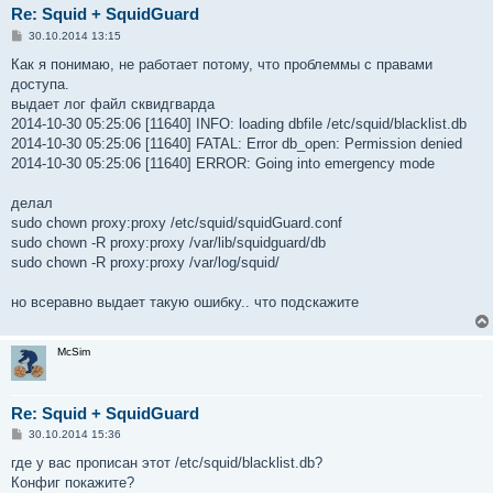
Re: Squid + SquidGuard
С
30.10.2014 13:15
о
о
Как я понимаю, не работает потому, что проблеммы с правами
б
доступа.
щ
е
выдает лог файл сквидгварда
н
2014-10-30 05:25:06 [11640] INFO: loading dbfile /etc/squid/blacklist.db
и
е
2014-10-30 05:25:06 [11640] FATAL: Error db_open: Permission denied
2014-10-30 05:25:06 [11640] ERROR: Going into emergency mode
делал
sudo chown proxy:proxy /etc/squid/squidGuard.conf
sudo chown -R proxy:proxy /var/lib/squidguard/db
sudo chown -R proxy:proxy /var/log/squid/
но всеравно выдает такую ошибку.. что подскажите
McSim
Re: Squid + SquidGuard
С
30.10.2014 15:36
о
о
где у вас прописан этот /etc/squid/blacklist.db?
б
Конфиг покажите?
щ