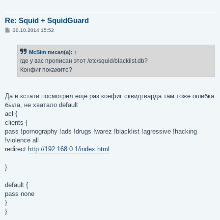
Re: Squid + SquidGuard
С
30.10.2014 15:52
о
о
б
McSim
писал(а):
↑
щ
е
где у вас прописан этот /etc/squid/blacklist.db?
н
Конфиг покажите?
и
е
Да и кстати посмотрел еще раз конфиг сквидгварда там тоже ошибка
была, не хватало default
acl {
clients {
pass !pornography !ads !drugs !warez !blacklist !agressive !hacking
!violence all
redirect
http://192.168.0.1/index.html
}
default {
pass none
}
}