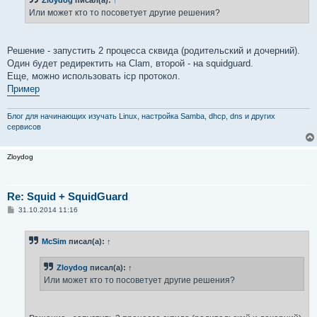
щ
е
Или может кто то посоветует другие решения?
н
и
е
Решение - запустить 2 процесса сквида (родительский и дочерний).
Один будет редиректить на Clam, второй - на squidguard.
Еще, можно использовать icp протокол.
Пример
Блог для начинающих изучать Linux, настройка Samba, dhcp, dns и других
сервисов
Zloydog
Re: Squid + SquidGuard
С
31.10.2014 11:16
о
о
б
McSim
писал(а):
↑
щ
е
н
Zloydog
писал(а):
↑
и
е
Или может кто то посоветует другие решения?