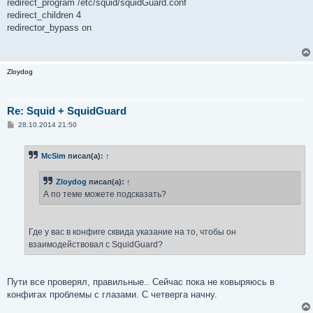
redirect_program /etc/squid/squidGuard.conf
redirect_children 4
redirector_bypass on
Zloydog
Re: Squid + SquidGuard
С
28.10.2014 21:50
о
о
б
McSim
писал(а):
↑
щ
е
н
Zloydog
писал(а):
↑
и
е
А по теме можете подсказать?
Где у вас в конфиге сквида указание на то, чтобы он
взаимодействовал с SquidGuard?
Пути все проверял, правильные.. Сейчас пока не ковыряюсь в
конфигах проблемы с глазами. С четверга начну.