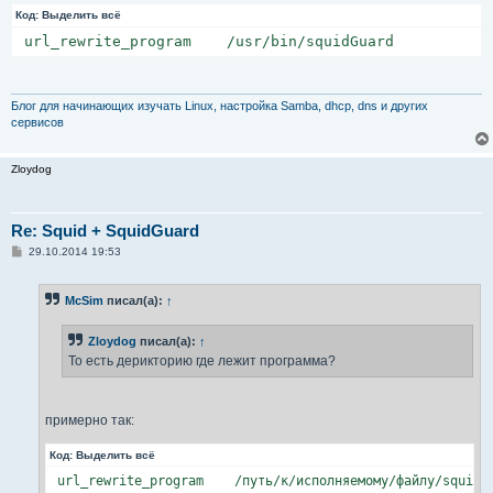
Код:
Выделить всё
 url_rewrite_program    /usr/bin/squidGuard
Блог для начинающих изучать Linux, настройка Samba, dhcp, dns и других
сервисов
Zloydog
Re: Squid + SquidGuard
С
29.10.2014 19:53
о
о
б
McSim
писал(а):
↑
щ
е
н
Zloydog
писал(а):
↑
и
е
То есть дерикторию где лежит программа?
примерно так:
Код:
Выделить всё
 url_rewrite_program    /путь/к/исполняемому/файлу/squidG