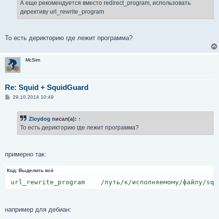
А еще рекомендуется вместо redirect_program, использовать
директиву url_rewrite_program
То есть дерикторию где лежит программа?
McSim
Re: Squid + SquidGuard
С
29.10.2014 10:49
о
о
б
Zloydog
писал(а):
↑
щ
е
То есть дерикторию где лежит программа?
н
и
е
примерно так:
Код:
Выделить всё
 url_rewrite_program    /путь/к/исполняемому/файлу/squ
например для дебиан: