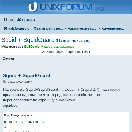
FAQ
Правила
unixforum.org
Практические вопросы
Администрирование
Администрирование для начинающих
Squid + SquidGuard
(Взаимодействие)
Модераторы:
SLEDopit
,
Модераторы разделов
21 сообщение • Страница
1
из
1
Zloydog
Squid + SquidGuard
С
24.10.2014 12:44
о
о
Настраиваю Squid+SquidGuard на Debian 7 (Squid 2.7), настройки
б
вроде все сделал, но что то редирект не работает, не
щ
е
перенаправляет на страницу в /var/www
н
squid.conf
и
е
Код:
Выделить всё
# ACCESS CONTROLS

# ----------------------------------------------------
acl all src all
