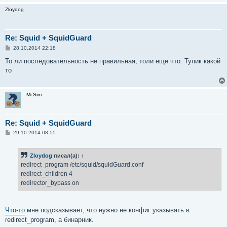
Zloydog
Re: Squid + SquidGuard
С
28.10.2014 22:18
о
о
То ли последовательность не правильная, толи еще что. Тупик какой
б
то
щ
е
н
и
McSim
е
Re: Squid + SquidGuard
С
29.10.2014 08:55
о
о
б
Zloydog
писал(а):
↑
щ
е
redirect_program /etc/squid/squidGuard.conf
н
redirect_children 4
и
е
redirector_bypass on
Что-то
мне подсказывает, что нужно не конфиг указывать в
redirect_program, а бинарник.