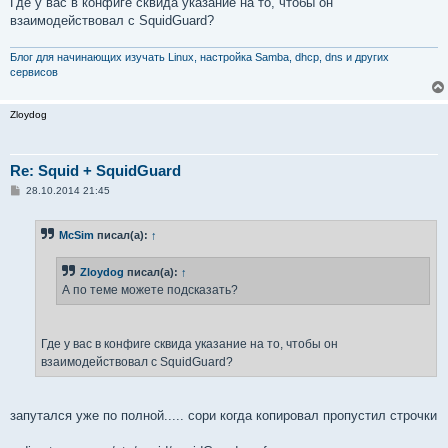
Где у вас в конфиге сквида указание на то, чтобы он
взаимодействовал с SquidGuard?
Блог для начинающих изучать Linux, настройка Samba, dhcp, dns и других
сервисов
Zloydog
Re: Squid + SquidGuard
С
28.10.2014 21:45
о
о
б
McSim
писал(а):
↑
щ
е
н
Zloydog
писал(а):
↑
и
е
А по теме можете подсказать?
Где у вас в конфиге сквида указание на то, чтобы он
взаимодействовал с SquidGuard?
запутался уже по полной..... сори когда копировал пропустил строчки