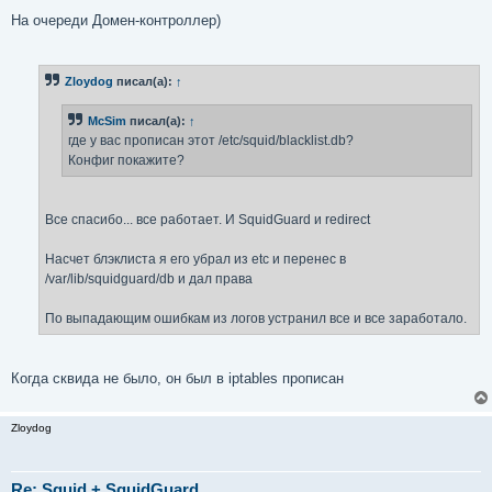
На очереди Домен-контроллер)
Zloydog
писал(а):
↑
McSim
писал(а):
↑
где у вас прописан этот /etc/squid/blacklist.db?
Конфиг покажите?
Все спасибо... все работает. И SquidGuard и redirect
Насчет блэклиста я его убрал из etc и перенес в
/var/lib/squidguard/db и дал права
По выпадающим ошибкам из логов устранил все и все заработало.
Когда сквида не было, он был в iptables прописан
Zloydog
Re: Squid + SquidGuard