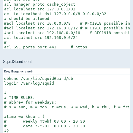
acl manager proto cache_object

acl localhost src 127.0.0.1/32

acl to_localhost dst 127.0.0.0/8 0.0.0.0/32

# should be allowed

#acl localnet src 10.0.0.0/8    # RFC1918 possible inte
#acl localnet src 172.16.0.0/12 # RFC1918 possible inte
#acl localnet src 192.168.0.0/16    # RFC1918 possible 
acl localnet src 192.168.0.0/24

#

acl SSL_ports port 443      # https

acl SSL_ports port 563      # snews

acl SSL_ports port 873      # rsync

acl Safe_ports port 80      # http

SquidGuard.conf
acl Safe_ports port 21      # ftp

acl Safe_ports port 443     # https

Код:
Выделить всё
acl Safe_ports port 70      # gopher

dbhome /var/lib/squidGuard/db

acl Safe_ports port 210     # wais

logdir /var/log/squid

acl Safe_ports port 1025-65535  # unregistered ports

acl Safe_ports port 280     # http-mgmt

#

acl Safe_ports port 488     # gss-http

# TIME RULES:

acl Safe_ports port 591     # filemaker

# abbrev for weekdays:

acl Safe_ports port 777     # multiling http

# s = sun, m = mon, t =tue, w = wed, h = thu, f = fri, 
acl Safe_ports port 631     # cups

acl Safe_ports port 873     # rsync

#time workhours {

acl Safe_ports port 901     # SWAT

#       weekly mtwhf 08:00 - 20:30

acl Safe_ports port 993

#       date *-*-01  08:00 - 20:30

acl Safe_ports port 465

#}

acl purge method PURGE
