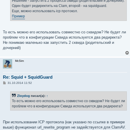
Решение - запустить 2 процесса сквида (родительский и дочерний).
Один будет редиректить на Clam, второй - на squidguard.
Еще, можно использовать icp протокол.
Пример
То есть можно его использовать совместно со сквидом? Не будет ли
проблем что в конфигурации Сквида используется два редиректа?
Не понимаю маленько как запустить 2 сквида (родительский и
дочерний)
McSim
Re: Squid + SquidGuard
С
31.10.2014 11:52
о
о
б
Zloydog
писал(а):
↑
щ
е
То есть можно его использовать совместно со сквидом? Не будет ли
н
проблем что в конфигурации Сквида используется два редиректа?
и
е
При использовании ICP протокола (как указано по ссылке в примере
выше) функционал url_rewrite_program не задействуется для ClamAV.