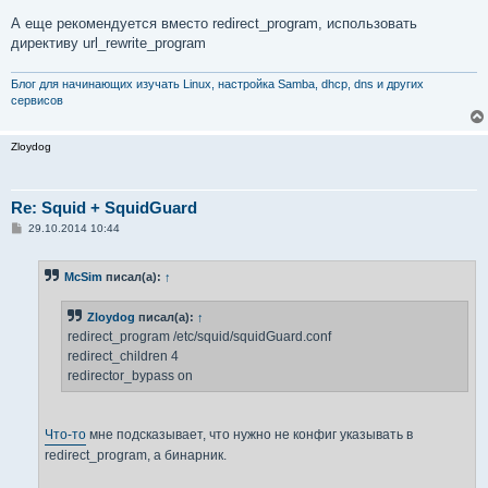
А еще рекомендуется вместо redirect_program, использовать
директиву url_rewrite_program
Блог для начинающих изучать Linux, настройка Samba, dhcp, dns и других
сервисов
Zloydog
Re: Squid + SquidGuard
С
29.10.2014 10:44
о
о
б
McSim
писал(а):
↑
щ
е
н
Zloydog
писал(а):
↑
и
е
redirect_program /etc/squid/squidGuard.conf
redirect_children 4
redirector_bypass on
Что-то
мне подсказывает, что нужно не конфиг указывать в
redirect_program, а бинарник.