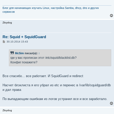
е
н
и
Блог для начинающих изучать Linux, настройка Samba, dhcp, dns и других
е
сервисов
Zloydog
Re: Squid + SquidGuard
С
30.10.2014 15:43
о
о
б
McSim
писал(а):
↑
щ
е
где у вас прописан этот /etc/squid/blacklist.db?
н
Конфиг покажите?
и
е
Все спасибо... все работает. И SquidGuard и redirect
Насчет блэклиста я его убрал из etc и перенес в /var/lib/squidguard/db
и дал права
По выпадающим ошибкам из логов устранил все и все заработало.
Zloydog