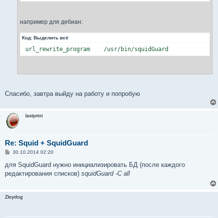
например для дебиан:
Код:
Выделить всё
 url_rewrite_program    /usr/bin/squidGuard
Спасибо, завтра выйду на работу и попробую
lastpriot
Re: Squid + SquidGuard
С
30.10.2014 02:20
о
о
для SquidGuard нужно инициализировать БД (после каждого
б
редактирования списков)
squidGuard -C all
щ
е
н
и
Zloydog
е