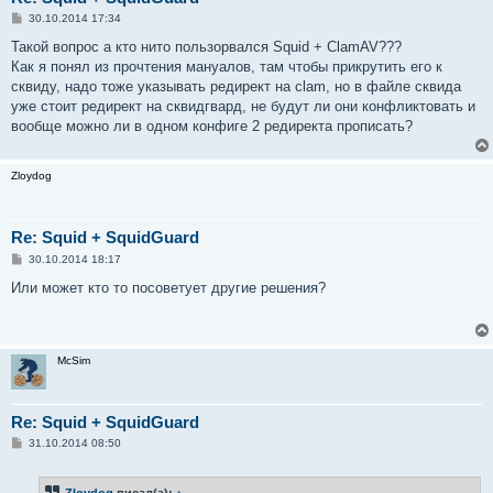
С
30.10.2014 17:34
о
о
Такой вопрос а кто нито пользорвался Squid + ClamAV???
б
Как я понял из прочтения мануалов, там чтобы прикрутить его к
щ
е
сквиду, надо тоже указывать редирект на clam, но в файле сквида
н
уже стоит редирект на сквидгвард, не будут ли они конфликтовать и
и
е
вообще можно ли в одном конфиге 2 редиректа прописать?
Zloydog
Re: Squid + SquidGuard
С
30.10.2014 18:17
о
о
Или может кто то посоветует другие решения?
б
щ
е
н
и
McSim
е
Re: Squid + SquidGuard
С
31.10.2014 08:50
о
о
б
Zloydog
писал(а):
↑