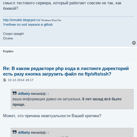
смысл тестового сервера, который работает совсем не так, как
боевой?
http://emulek.blogspot.ru/
Windows Must Die
Учебник по sed
зеркало в github
Скоро придёт
Осень
Kopilov
Re: В каком редакторе php кода в листинге директорий
есть разу кнопка загрузить файл по ftp/sfts/ssh?
С
10.12.2014 18:17
о
о
б
drBatty
писал(а):
↑
щ
е
ваша информация давно не актуальна.
8 лет назад всё было
н
проще.
и
е
Может, это причина неактуальности Вашей критики?
drBatty
писал(а):
↑