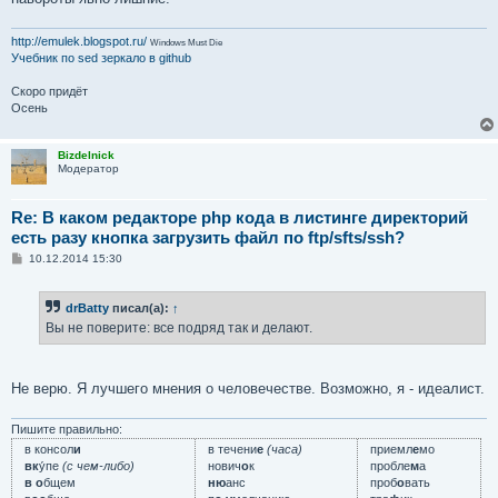
http://emulek.blogspot.ru/
Windows Must Die
Учебник по sed
зеркало в github
Скоро придёт
Осень
Bizdelnick
Модератор
Re: В каком редакторе php кода в листинге директорий
есть разу кнопка загрузить файл по ftp/sfts/ssh?
С
10.12.2014 15:30
о
о
б
drBatty
писал(а):
↑
щ
е
Вы не поверите: все подряд так и делают.
н
и
е
Не верю. Я лучшего мнения о человечестве. Возможно, я - идеалист.
Пишите правильно:
в консол
и
в течени
е
(часа)
приемл
е
мо
вк
у́пе
(с чем-либо)
нович
о
к
пробле
м
а
в о
бщем
ню
анс
проб
о
вать