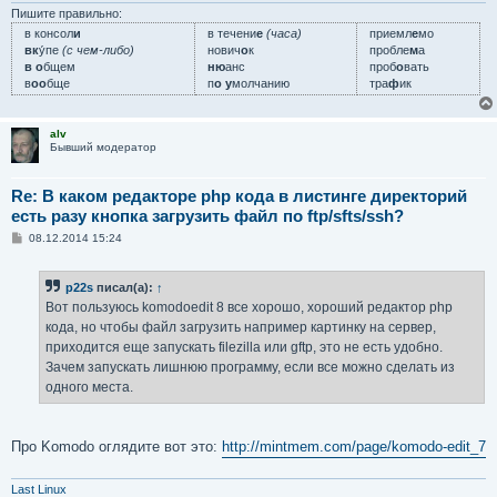
и
Пишите правильно:
е
в консол
и
в течени
е
(часа)
приемл
е
мо
вк
у́пе
(с чем-либо)
нович
о
к
пробле
м
а
в о
бщем
ню
анс
проб
о
вать
в
оо
бще
п
о у
молчанию
тра
ф
ик
alv
Бывший модератор
Re: В каком редакторе php кода в листинге директорий
есть разу кнопка загрузить файл по ftp/sfts/ssh?
С
08.12.2014 15:24
о
о
б
p22s
писал(а):
↑
щ
е
Вот пользуюсь komodoedit 8 все хорошо, хороший редактор php
н
кода, но чтобы файл загрузить например картинку на сервер,
и
е
приходится еще запускать filezilla или gftp, это не есть удобно.
Зачем запускать лишнюю программу, если все можно сделать из
одного места.
Про Komodo оглядите вот это:
http://mintmem.com/page/komodo-edit_7
Last Linux