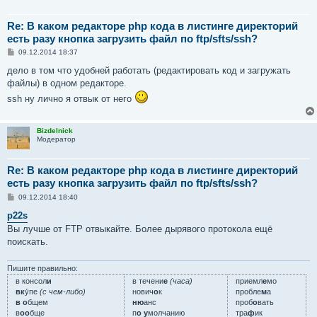
Re: В каком редакторе php кода в листинге директорий
есть разу кнопка загрузить файл по ftp/sfts/ssh?
С
09.12.2014 18:37
о
о
дело в том что удобней работать (редактировать код и загружать
б
файлы) в одном редакторе.
щ
е
ssh ну лично я отвык от него
н
и
е
Bizdelnick
Модератор
Re: В каком редакторе php кода в листинге директорий
есть разу кнопка загрузить файл по ftp/sfts/ssh?
С
09.12.2014 18:40
о
о
p22s
б
Вы лучше от FTP отвыкайте. Более дырявого протокола ещё
щ
е
поискать.
н
и
е
Пишите правильно:
в консол
и
в течени
е
(часа)
приемл
е
мо
вк
у́пе
(с чем-либо)
нович
о
к
пробле
м
а
в о
бщем
ню
анс
проб
о
вать
в
оо
бще
п
о у
молчанию
тра
ф
ик