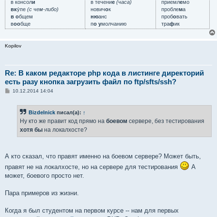
в консол
и
в течени
е
(часа)
приемл
е
мо
вк
у́пе
(с чем-либо)
нович
о
к
пробле
м
а
в о
бщем
ню
анс
проб
о
вать
в
оо
бще
п
о у
молчанию
тра
ф
ик
Kopilov
Re: В каком редакторе php кода в листинге директорий
есть разу кнопка загрузить файл по ftp/sfts/ssh?
С
10.12.2014 14:04
о
о
б
Bizdelnick
писал(а):
↑
щ
е
Ну кто же правит код прямо на
боевом
сервере, без тестирования
н
хотя бы
на локалхосте?
и
е
А кто сказал, что правят именно на боевом сервере? Может быть,
правят не на локалхосте, но на сервере для тестирования
А
может, боевого просто нет.
Пара примеров из жизни.
Когда я был студентом на первом курсе -- нам для первых