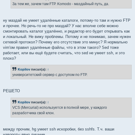
За тем же, зачем там FTP. Komodo - маздайный путь, да.
ну маздай не умеет удалённые каталоги, потому-то там и нужно FTP
и прочее. Но речь-то не про маздай? У нас вполне себе можно
смонтировать каталог удалённо, и редактор его будет открывать как
и локальный. Не вижу проблемы. Потому и не понимаю, зачем нужен
сетевой протокол? Почему его отсутствие это минус? Я нормально
vim'ом правил удалённые файлы, что в этом такого? Sed тоже
работает, или вы ещё будете считать, что sed не умеет ssh, и это
плохо?
Kopilov
писал(а):
↑
университетский сервер с доступом по FTP.
РЕШЕТО
Kopilov
писал(а):
↑
VCS (Mercurial) используется в полной мере, у каждого
разработчика свой клон.
между прочим, hg умеет ssh искоробки, без sshfs. Т.ч. ваши
навороты явно лишние.