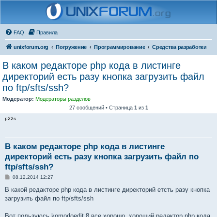
FAQ
Правила
unixforum.org
Погружение
Программирование
Средства разработки
В каком редакторе php кода в листинге
директорий есть разу кнопка загрузить файл
по ftp/sfts/ssh?
Модератор:
Модераторы разделов
27 сообщений • Страница
1
из
1
p22s
В каком редакторе php кода в листинге
директорий есть разу кнопка загрузить файл по
ftp/sfts/ssh?
С
08.12.2014 12:27
о
о
В какой редакторе php кода в листинге директорий етсть разу кнопка
б
загрузить файл по ftp/sfts/ssh
щ
е
н
Вот пользуюсь komodoedit 8 все хорошо, хороший редактор php кода,