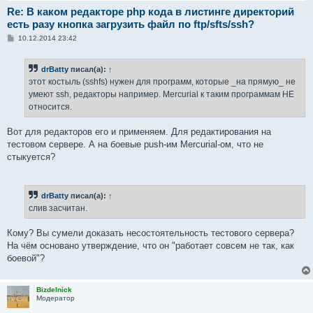
Re: В каком редакторе php кода в листинге директорий
есть разу кнопка загрузить файл по ftp/sfts/ssh?
С
10.12.2014 23:42
о
о
б
drBatty
писал(а):
↑
щ
е
этот костыль (sshfs) нужен для программ, которые _на прямую_ не
н
умеют ssh, редакторы например. Mercurial к таким программам НЕ
и
е
относится.
Вот для редакторов его и применяем. Для редактирования на
тестовом сервере. А на боевые push-им Mercurial-ом, что не
стыкуется?
drBatty
писал(а):
↑
слив засчитан.
Кому? Вы сумели доказать несостоятельность тестового сервера?
На чём основано утверждение, что он "работает совсем не так, как
боевой"?
Bizdelnick
Модератор