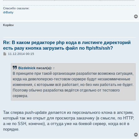
Спасибо сказали:
drBatty
Kopilov
Re: В каком редакторе php кода в листинге директорий
есть разу кнопка загрузить файл по ftp/sfts/ssh?
С
11.12.2014 00:15
о
о
б
Bizdelnick
писал(а):
↑
щ
е
В принципе при такой организации разработки возможна ситуация,
н
когда на девелоперско-тестовом сервере будут незакоммиченные
и
е
изменения, с которыми всё работает, но без них работать не будет.
Поэтому обычно разработка ведётся отдельно от тестового
сервера.
Так сперва push-update делается из персонального клона в апстрим,
который так же открыт для просмотра заказчику (в смысле, по HTTP,
а не по SSH, конечно), а оттуда уже на боевой сервер, когда всё в
порядке.