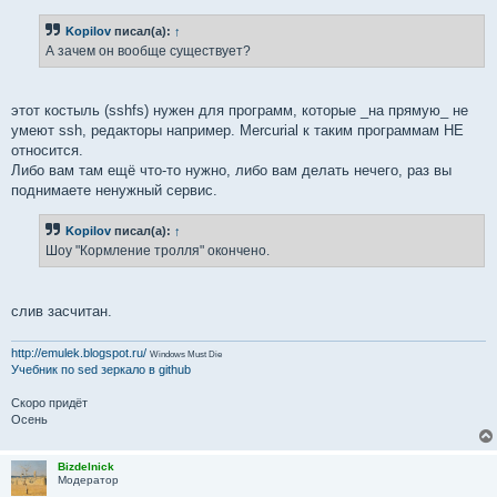
Kopilov
писал(а):
↑
А зачем он вообще существует?
этот костыль (sshfs) нужен для программ, которые _на прямую_ не
умеют ssh, редакторы например. Mercurial к таким программам НЕ
относится.
Либо вам там ещё что-то нужно, либо вам делать нечего, раз вы
поднимаете ненужный сервис.
Kopilov
писал(а):
↑
Шоу "Кормление тролля" окончено.
слив засчитан.
http://emulek.blogspot.ru/
Windows Must Die
Учебник по sed
зеркало в github
Скоро придёт
Осень
Bizdelnick
Модератор