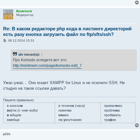
Bizdelnick
Модератор
Re: В каком редакторе php кода в листинге директорий
есть разу кнопка загрузить файл по ftp/sfts/ssh?
С
08.12.2014 15:31
о
о
б
alv
писал(а):
↑
щ
е
Про Komodo оглядите вот это:
н
http://mintmem.com/page/komodo-edit_7
и
е
Ужас-ужас... Оно юзает XAMPP for Linux и не осилило SSH. Не
стыдно на такое ссылки давать?
Пишите правильно:
в консол
и
в течени
е
(часа)
приемл
е
мо
вк
у́пе
(с чем-либо)
нович
о
к
пробле
м
а
в о
бщем
ню
анс
проб
о
вать
в
оо
бще
п
о у
молчанию
тра
ф
ик
p22s