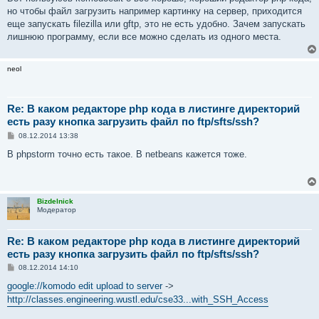
и
е
но чтобы файл загрузить например картинку на сервер, приходится
еще запускать filezilla или gftp, это не есть удобно. Зачем запускать
лишнюю программу, если все можно сделать из одного места.
neol
Re: В каком редакторе php кода в листинге директорий
есть разу кнопка загрузить файл по ftp/sfts/ssh?
С
08.12.2014 13:38
о
о
В phpstorm точно есть такое. В netbeans кажется тоже.
б
щ
е
н
и
Bizdelnick
е
Модератор
Re: В каком редакторе php кода в листинге директорий
есть разу кнопка загрузить файл по ftp/sfts/ssh?
С
08.12.2014 14:10
о
о
google://komodo edit upload to server
->
б
http://classes.engineering.wustl.edu/cse33...with_SSH_Access
щ
е
н