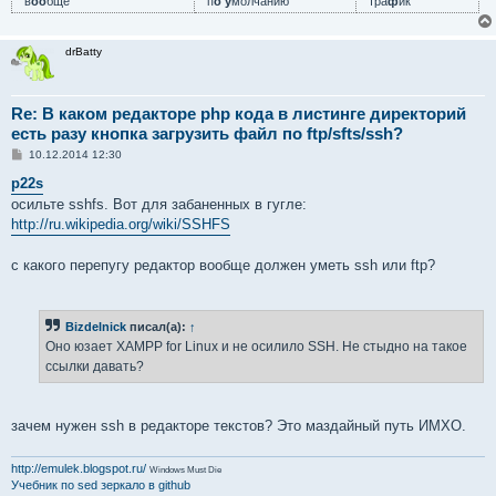
в
оо
бще
п
о у
молчанию
тра
ф
ик
drBatty
Re: В каком редакторе php кода в листинге директорий
есть разу кнопка загрузить файл по ftp/sfts/ssh?
С
10.12.2014 12:30
о
о
p22s
б
осильте sshfs. Вот для забаненных в гугле:
щ
е
http://ru.wikipedia.org/wiki/SSHFS
н
и
е
с какого перепугу редактор вообще должен уметь ssh или ftp?
Bizdelnick
писал(а):
↑
Оно юзает XAMPP for Linux и не осилило SSH. Не стыдно на такое
ссылки давать?
зачем нужен ssh в редакторе текстов? Это маздайный путь ИМХО.
http://emulek.blogspot.ru/
Windows Must Die
Учебник по sed
зеркало в github