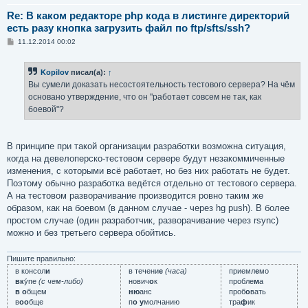
Re: В каком редакторе php кода в листинге директорий
есть разу кнопка загрузить файл по ftp/sfts/ssh?
С
11.12.2014 00:02
о
о
б
Kopilov
писал(а):
↑
щ
е
Вы сумели доказать несостоятельность тестового сервера? На чём
н
основано утверждение, что он "работает совсем не так, как
и
е
боевой"?
В принципе при такой организации разработки возможна ситуация,
когда на девелоперско-тестовом сервере будут незакоммиченные
изменения, с которыми всё работает, но без них работать не будет.
Поэтому обычно разработка ведётся отдельно от тестового сервера.
А на тестовом разворачивание производится ровно таким же
образом, как на боевом (в данном случае - через hg push). В более
простом случае (один разработчик, разворачивание через rsync)
можно и без третьего сервера обойтись.
Пишите правильно:
в консол
и
в течени
е
(часа)
приемл
е
мо
вк
у́пе
(с чем-либо)
нович
о
к
пробле
м
а
в о
бщем
ню
анс
проб
о
вать
в
оо
бще
п
о у
молчанию
тра
ф
ик