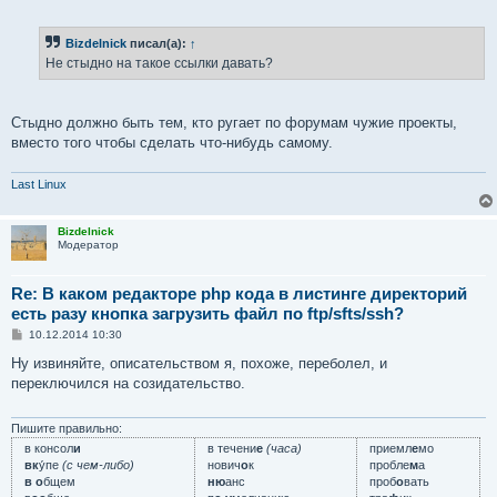
о
о
б
Bizdelnick
писал(а):
↑
щ
е
Не стыдно на такое ссылки давать?
н
и
е
Стыдно должно быть тем, кто ругает по форумам чужие проекты,
вместо того чтобы сделать что-нибудь самому.
Last Linux
Bizdelnick
Модератор
Re: В каком редакторе php кода в листинге директорий
есть разу кнопка загрузить файл по ftp/sfts/ssh?
С
10.12.2014 10:30
о
о
Ну извиняйте, описательством я, похоже, переболел, и
б
переключился на созидательство.
щ
е
н
и
Пишите правильно:
е
в консол
и
в течени
е
(часа)
приемл
е
мо
вк
у́пе
(с чем-либо)
нович
о
к
пробле
м
а
в о
бщем
ню
анс
проб
о
вать