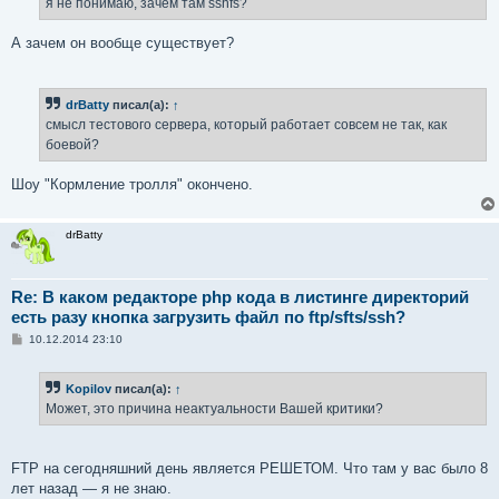
я не понимаю, зачем там sshfs?
А зачем он вообще существует?
drBatty
писал(а):
↑
смысл тестового сервера, который работает совсем не так, как
боевой?
Шоу "Кормление тролля" окончено.
drBatty
Re: В каком редакторе php кода в листинге директорий
есть разу кнопка загрузить файл по ftp/sfts/ssh?
С
10.12.2014 23:10
о
о
б
Kopilov
писал(а):
↑
щ
е
Может, это причина неактуальности Вашей критики?
н
и
е
FTP на сегодняшний день является РЕШЕТОМ. Что там у вас было 8
лет назад — я не знаю.