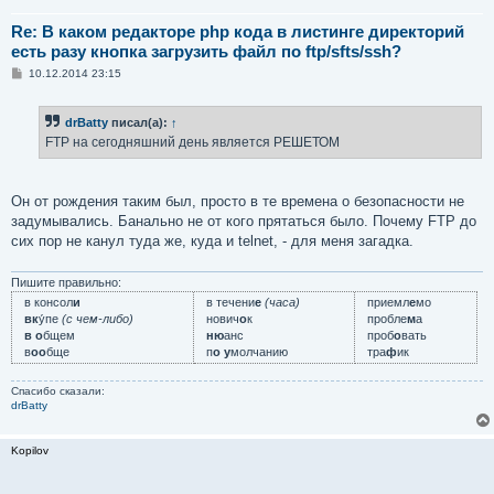
Re: В каком редакторе php кода в листинге директорий
есть разу кнопка загрузить файл по ftp/sfts/ssh?
С
10.12.2014 23:15
о
о
б
drBatty
писал(а):
↑
щ
е
FTP на сегодняшний день является РЕШЕТОМ
н
и
е
Он от рождения таким был, просто в те времена о безопасности не
задумывались. Банально не от кого прятаться было. Почему FTP до
сих пор не канул туда же, куда и telnet, - для меня загадка.
Пишите правильно:
в консол
и
в течени
е
(часа)
приемл
е
мо
вк
у́пе
(с чем-либо)
нович
о
к
пробле
м
а
в о
бщем
ню
анс
проб
о
вать
в
оо
бще
п
о у
молчанию
тра
ф
ик
Спасибо сказали:
drBatty
Kopilov