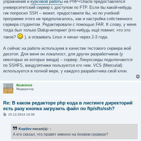
упражнений и
курсовой работы
на PHP+Oracle предоставлялся
университетский сервер с доступом по FTP. Если бы какой-нибудь
гик попросил SSH -- может, предоставили бы, но по учебной
программе этого не предполагалось, как и настройка собственного
сервера студентом. Редактировали с помощью FAR. К слову, у меня
тогда был только Dialup-интернет (кто-нибудь ещё помнит, что это
такое?
), а осваивать Linux я начал через 2-3 года.
А сейчас на работе используем в качестве тестового сервера мой
десктоп. Для меня он локалхост, для других разработчиков (у
некоторых из которых винда) -- сервер. Линуксоиды подключаются
по SSHFS, виндузятники пользуются кто чем. VCS (Mercurial)
используется в полной мере, у каждого разработчика свой клон.
Bizdelnick
Модератор
Re: В каком редакторе php кода в листинге директорий
есть разу кнопка загрузить файл по ftp/sfts/ssh?
С
10.12.2014 14:36
о
о
б
Kopilov
писал(а):
↑
щ
е
А кто сказал, что правят именно на боевом сервере?
н
и