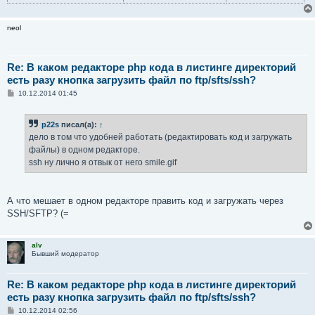
neol
Re: В каком редакторе php кода в листинге директорий
есть разу кнопка загрузить файл по ftp/sfts/ssh?
С
10.12.2014 01:45
о
о
б
p22s
писал(а):
↑
щ
е
дело в том что удобней работать (редактировать код и загружать
н
файлы) в одном редакторе.
и
е
ssh ну лично я отвык от него smile.gif
А что мешает в одном редакторе править код и загружать через
SSH/SFTP? (=
alv
Бывший модератор
Re: В каком редакторе php кода в листинге директорий
есть разу кнопка загрузить файл по ftp/sfts/ssh?
С
10.12.2014 02:56