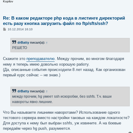
Kopilov
Re: В каком редакторе php кода в листинге директорий
есть разу кнопка загрузить файл по ftp/sfts/ssh?
С
10.12.2014 16:10
о
о
б
drBatty
писал(а):
↑
щ
е
РЕШЕТО
н
и
е
Скажите это
преподавателю
. Между прочим, во многом благодаря
нему я теперь имею довольно хорошую работу.
(Да, описанные события происходили 8 лет назад. Как организован
первый курс сейчас -- не знаю.)
drBatty
писал(а):
↑
между прочим, hg умеет ssh искоробки, без sshfs. Т.ч. ваши
навороты явно лишние.
Что Вы называете лишними наворотами? Использование одного
тестового сервера вместо настройки таковых на каждом локалхосте?
Для доступа к нему был выбран sshfs, уж извините. А на боевые
передаём через hg push, разумеется.