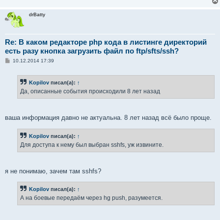
drBatty
Re: В каком редакторе php кода в листинге директорий
есть разу кнопка загрузить файл по ftp/sfts/ssh?
С
10.12.2014 17:39
о
о
б
Kopilov
писал(а):
↑
щ
е
Да, описанные события происходили 8 лет назад
н
и
е
ваша информация давно не актуальна. 8 лет назад всё было проще.
Kopilov
писал(а):
↑
Для доступа к нему был выбран sshfs, уж извините.
я не понимаю, зачем там sshfs?
Kopilov
писал(а):
↑
А на боевые передаём через hg push, разумеется.