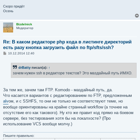
Скоро придёт
Осень
Bizdelnick
Модератор
Re: В каком редакторе php кода в листинге директорий
есть разу кнопка загрузить файл по ftp/sfts/ssh?
С
10.12.2014 12:40
о
о
б
drBatty
писал(а):
↑
щ
е
зачем нужен ssh в редакторе текстов? Это маздайный путь ИМХО.
н
и
е
За тем же, зачем там FTP. Komodo - маздайный путь, да.
Что касается вариантов с редактированием по FTP, предложенным
alv
ом, и с SSHFS, то они не только не соответствуют теме, но
вообще ориентированы на крайне странный workflow (а точнее на
отсутствие его как такового). Ну кто же правит код прямо на боевом
сервере, без тестирования хотя бы на локалхосте? (Про
использование VCS вообще молчу.)
Пишите правильно: