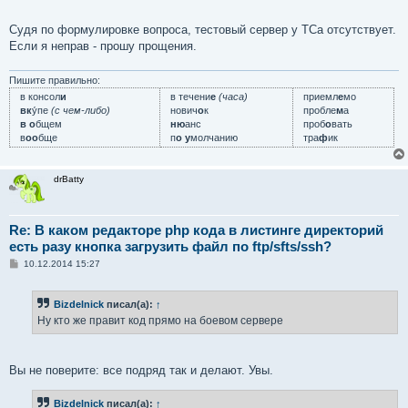
е
Судя по формулировке вопроса, тестовый сервер у ТСа отсутствует.
Если я неправ - прошу прощения.
Пишите правильно:
в консол
и
в течени
е
(часа)
приемл
е
мо
вк
у́пе
(с чем-либо)
нович
о
к
пробле
м
а
в о
бщем
ню
анс
проб
о
вать
в
оо
бще
п
о у
молчанию
тра
ф
ик
drBatty
Re: В каком редакторе php кода в листинге директорий
есть разу кнопка загрузить файл по ftp/sfts/ssh?
С
10.12.2014 15:27
о
о
б
Bizdelnick
писал(а):
↑
щ
е
Ну кто же правит код прямо на боевом сервере
н
и
е
Вы не поверите: все подряд так и делают. Увы.
Bizdelnick
писал(а):
↑