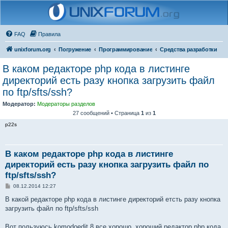
FAQ
Правила
unixforum.org
Погружение
Программирование
Средства разработки
В каком редакторе php кода в листинге
директорий есть разу кнопка загрузить файл
по ftp/sfts/ssh?
Модератор:
Модераторы разделов
27 сообщений • Страница
1
из
1
p22s
В каком редакторе php кода в листинге
директорий есть разу кнопка загрузить файл по
ftp/sfts/ssh?
С
08.12.2014 12:27
о
о
В какой редакторе php кода в листинге директорий етсть разу кнопка
б
загрузить файл по ftp/sfts/ssh
щ
е
н
Вот пользуюсь komodoedit 8 все хорошо, хороший редактор php кода,