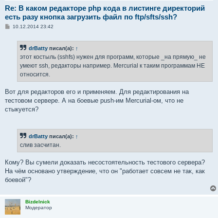
Re: В каком редакторе php кода в листинге директорий
есть разу кнопка загрузить файл по ftp/sfts/ssh?
С
10.12.2014 23:42
о
о
б
drBatty
писал(а):
↑
щ
е
этот костыль (sshfs) нужен для программ, которые _на прямую_ не
н
умеют ssh, редакторы например. Mercurial к таким программам НЕ
и
е
относится.
Вот для редакторов его и применяем. Для редактирования на
тестовом сервере. А на боевые push-им Mercurial-ом, что не
стыкуется?
drBatty
писал(а):
↑
слив засчитан.
Кому? Вы сумели доказать несостоятельность тестового сервера?
На чём основано утверждение, что он "работает совсем не так, как
боевой"?
Bizdelnick
Модератор