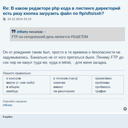
Re: В каком редакторе php кода в листинге директорий
есть разу кнопка загрузить файл по ftp/sfts/ssh?
С
10.12.2014 23:15
о
о
б
drBatty
писал(а):
↑
щ
е
FTP на сегодняшний день является РЕШЕТОМ
н
и
е
Он от рождения таким был, просто в те времена о безопасности не
задумывались. Банально не от кого прятаться было. Почему FTP до
сих пор не канул туда же, куда и telnet, - для меня загадка.
Пишите правильно:
в консол
и
в течени
е
(часа)
приемл
е
мо
вк
у́пе
(с чем-либо)
нович
о
к
пробле
м
а
в о
бщем
ню
анс
проб
о
вать
в
оо
бще
п
о у
молчанию
тра
ф
ик
Спасибо сказали:
drBatty
Kopilov