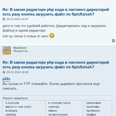
Re: В каком редакторе php кода в листинге директорий
есть разу кнопка загрузить файл по ftp/sfts/ssh?
С
09.12.2014 18:37
о
о
дело в том что удобней работать (редактировать код и загружать
б
файлы) в одном редакторе.
щ
е
ssh ну лично я отвык от него
н
и
е
Bizdelnick
Модератор
Re: В каком редакторе php кода в листинге директорий
есть разу кнопка загрузить файл по ftp/sfts/ssh?
С
09.12.2014 18:40
о
о
p22s
б
Вы лучше от FTP отвыкайте. Более дырявого протокола ещё
щ
е
поискать.
н
и
е
Пишите правильно:
в консол
и
в течени
е
(часа)
приемл
е
мо
вк
у́пе
(с чем-либо)
нович
о
к
пробле
м
а
в о
бщем
ню
анс
проб
о
вать
в
оо
бще
п
о у
молчанию
тра
ф
ик