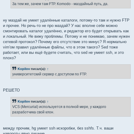
За тем же, зачем там FTP. Komodo - маздайный путь, да.
ну маздай не умеет удалённые каталоги, потому-то там и нужно FTP
и прочее. Но речь-то не про маздай? У нас вполне себе можно
смонтировать каталог удалённо, и редактор его будет открывать как
и локальный. Не вижу проблемы. Потому и не понимаю, зачем нужен
сетевой протокол? Почему его отсутствие это минус? Я нормально
vim'ом правил удалённые файлы, что в этом такого? Sed тоже
работает, или вы ещё будете считать, что sed не умеет ssh, и это
плохо?
Kopilov
писал(а):
↑
университетский сервер с доступом по FTP.
РЕШЕТО
Kopilov
писал(а):
↑
VCS (Mercurial) используется в полной мере, у каждого
разработчика свой клон.
между прочим, hg умеет ssh искоробки, без sshfs. Т.ч. ваши
навороты явно лишние.