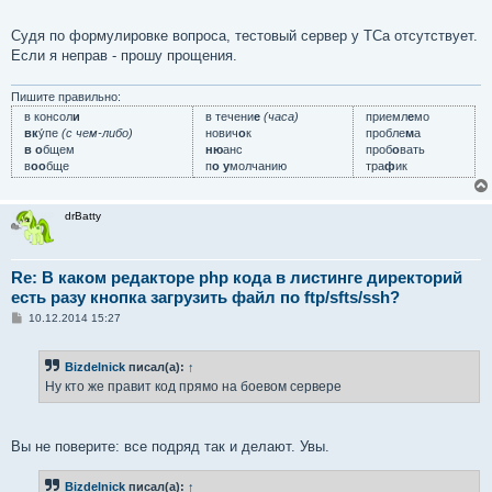
е
Судя по формулировке вопроса, тестовый сервер у ТСа отсутствует.
Если я неправ - прошу прощения.
Пишите правильно:
в консол
и
в течени
е
(часа)
приемл
е
мо
вк
у́пе
(с чем-либо)
нович
о
к
пробле
м
а
в о
бщем
ню
анс
проб
о
вать
в
оо
бще
п
о у
молчанию
тра
ф
ик
drBatty
Re: В каком редакторе php кода в листинге директорий
есть разу кнопка загрузить файл по ftp/sfts/ssh?
С
10.12.2014 15:27
о
о
б
Bizdelnick
писал(а):
↑
щ
е
Ну кто же правит код прямо на боевом сервере
н
и
е
Вы не поверите: все подряд так и делают. Увы.
Bizdelnick
писал(а):
↑