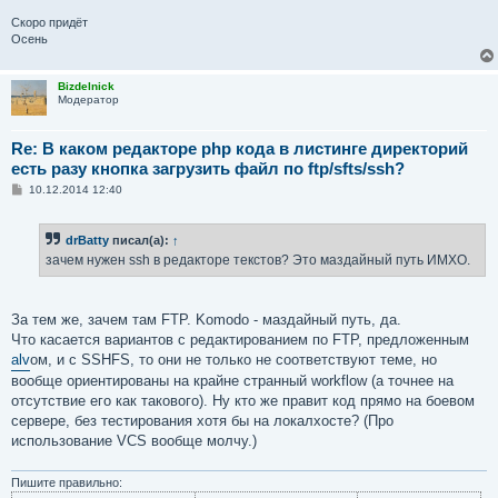
Скоро придёт
Осень
Bizdelnick
Модератор
Re: В каком редакторе php кода в листинге директорий
есть разу кнопка загрузить файл по ftp/sfts/ssh?
С
10.12.2014 12:40
о
о
б
drBatty
писал(а):
↑
щ
е
зачем нужен ssh в редакторе текстов? Это маздайный путь ИМХО.
н
и
е
За тем же, зачем там FTP. Komodo - маздайный путь, да.
Что касается вариантов с редактированием по FTP, предложенным
alv
ом, и с SSHFS, то они не только не соответствуют теме, но
вообще ориентированы на крайне странный workflow (а точнее на
отсутствие его как такового). Ну кто же правит код прямо на боевом
сервере, без тестирования хотя бы на локалхосте? (Про
использование VCS вообще молчу.)
Пишите правильно: