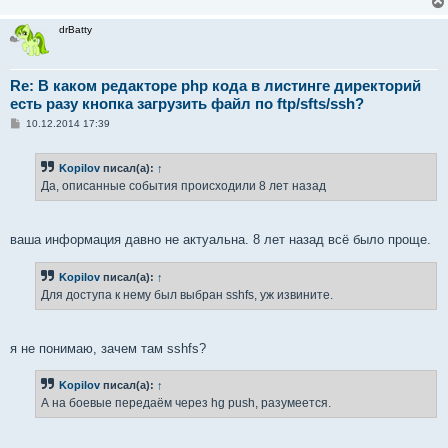
drBatty
Re: В каком редакторе php кода в листинге директорий
есть разу кнопка загрузить файл по ftp/sfts/ssh?
С
10.12.2014 17:39
о
о
б
Kopilov
писал(а):
↑
щ
е
Да, описанные события происходили 8 лет назад
н
и
е
ваша информация давно не актуальна. 8 лет назад всё было проще.
Kopilov
писал(а):
↑
Для доступа к нему был выбран sshfs, уж извините.
я не понимаю, зачем там sshfs?
Kopilov
писал(а):
↑
А на боевые передаём через hg push, разумеется.