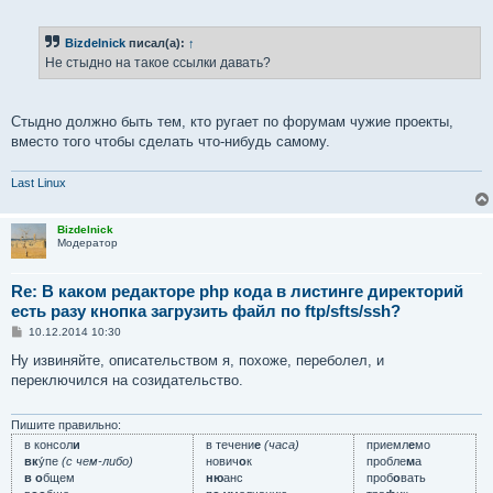
о
о
б
Bizdelnick
писал(а):
↑
щ
е
Не стыдно на такое ссылки давать?
н
и
е
Стыдно должно быть тем, кто ругает по форумам чужие проекты,
вместо того чтобы сделать что-нибудь самому.
Last Linux
Bizdelnick
Модератор
Re: В каком редакторе php кода в листинге директорий
есть разу кнопка загрузить файл по ftp/sfts/ssh?
С
10.12.2014 10:30
о
о
Ну извиняйте, описательством я, похоже, переболел, и
б
переключился на созидательство.
щ
е
н
и
Пишите правильно:
е
в консол
и
в течени
е
(часа)
приемл
е
мо
вк
у́пе
(с чем-либо)
нович
о
к
пробле
м
а
в о
бщем
ню
анс
проб
о
вать