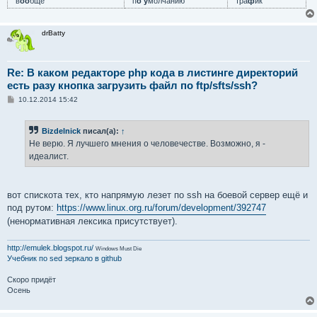
в
оо
бще
п
о у
молчанию
тра
ф
ик
drBatty
Re: В каком редакторе php кода в листинге директорий
есть разу кнопка загрузить файл по ftp/sfts/ssh?
С
10.12.2014 15:42
о
о
б
Bizdelnick
писал(а):
↑
щ
е
Не верю. Я лучшего мнения о человечестве. Возможно, я -
н
идеалист.
и
е
вот спискота тех, кто напрямую лезет по ssh на боевой сервер ещё и
под рутом:
https://www.linux.org.ru/forum/development/392747
(ненормативная лексика присутствует).
http://emulek.blogspot.ru/
Windows Must Die
Учебник по sed
зеркало в github
Скоро придёт
Осень