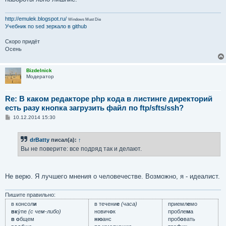
http://emulek.blogspot.ru/
Windows Must Die
Учебник по sed
зеркало в github
Скоро придёт
Осень
Bizdelnick
Модератор
Re: В каком редакторе php кода в листинге директорий
есть разу кнопка загрузить файл по ftp/sfts/ssh?
С
10.12.2014 15:30
о
о
б
drBatty
писал(а):
↑
щ
е
Вы не поверите: все подряд так и делают.
н
и
е
Не верю. Я лучшего мнения о человечестве. Возможно, я - идеалист.
Пишите правильно:
в консол
и
в течени
е
(часа)
приемл
е
мо
вк
у́пе
(с чем-либо)
нович
о
к
пробле
м
а
в о
бщем
ню
анс
проб
о
вать