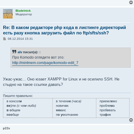
Bizdelnick
Модератор
Re: В каком редакторе php кода в листинге директорий
есть разу кнопка загрузить файл по ftp/sfts/ssh?
С
08.12.2014 15:31
о
о
б
alv
писал(а):
↑
щ
е
Про Komodo оглядите вот это:
н
http://mintmem.com/page/komodo-edit_7
и
е
Ужас-ужас... Оно юзает XAMPP for Linux и не осилило SSH. Не
стыдно на такое ссылки давать?
Пишите правильно:
в консол
и
в течени
е
(часа)
приемл
е
мо
вк
у́пе
(с чем-либо)
нович
о
к
пробле
м
а
в о
бщем
ню
анс
проб
о
вать
в
оо
бще
п
о у
молчанию
тра
ф
ик
p22s