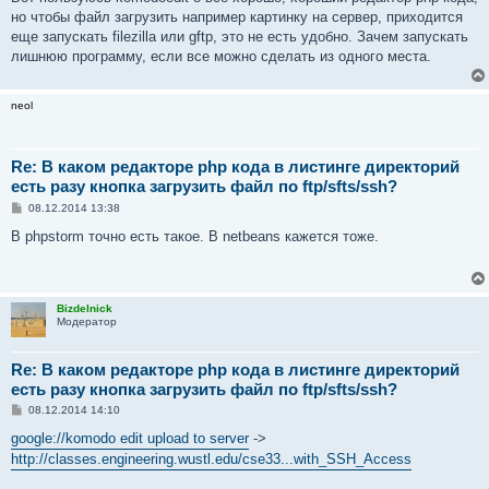
и
е
но чтобы файл загрузить например картинку на сервер, приходится
еще запускать filezilla или gftp, это не есть удобно. Зачем запускать
лишнюю программу, если все можно сделать из одного места.
neol
Re: В каком редакторе php кода в листинге директорий
есть разу кнопка загрузить файл по ftp/sfts/ssh?
С
08.12.2014 13:38
о
о
В phpstorm точно есть такое. В netbeans кажется тоже.
б
щ
е
н
и
Bizdelnick
е
Модератор
Re: В каком редакторе php кода в листинге директорий
есть разу кнопка загрузить файл по ftp/sfts/ssh?
С
08.12.2014 14:10
о
о
google://komodo edit upload to server
->
б
http://classes.engineering.wustl.edu/cse33...with_SSH_Access
щ
е
н