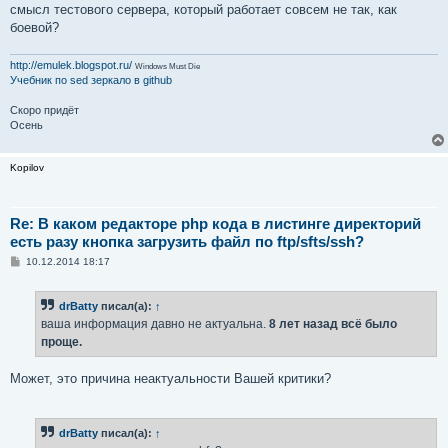
смысл тестового сервера, который работает совсем не так, как
боевой?
http://emulek.blogspot.ru/
Windows Must Die
Учебник по sed
зеркало в github
Скоро придёт
Осень
Kopilov
Re: В каком редакторе php кода в листинге директорий
есть разу кнопка загрузить файл по ftp/sfts/ssh?
С
10.12.2014 18:17
о
о
б
drBatty
писал(а):
↑
щ
е
ваша информация давно не актуальна.
8 лет назад всё было
н
проще.
и
е
Может, это причина неактуальности Вашей критики?
drBatty
писал(а):
↑