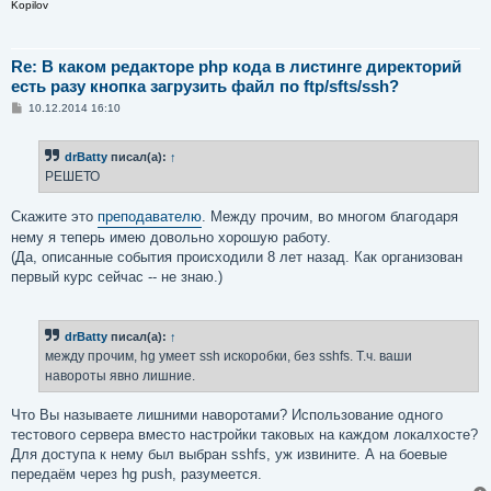
Kopilov
Re: В каком редакторе php кода в листинге директорий
есть разу кнопка загрузить файл по ftp/sfts/ssh?
С
10.12.2014 16:10
о
о
б
drBatty
писал(а):
↑
щ
е
РЕШЕТО
н
и
е
Скажите это
преподавателю
. Между прочим, во многом благодаря
нему я теперь имею довольно хорошую работу.
(Да, описанные события происходили 8 лет назад. Как организован
первый курс сейчас -- не знаю.)
drBatty
писал(а):
↑
между прочим, hg умеет ssh искоробки, без sshfs. Т.ч. ваши
навороты явно лишние.
Что Вы называете лишними наворотами? Использование одного
тестового сервера вместо настройки таковых на каждом локалхосте?
Для доступа к нему был выбран sshfs, уж извините. А на боевые
передаём через hg push, разумеется.