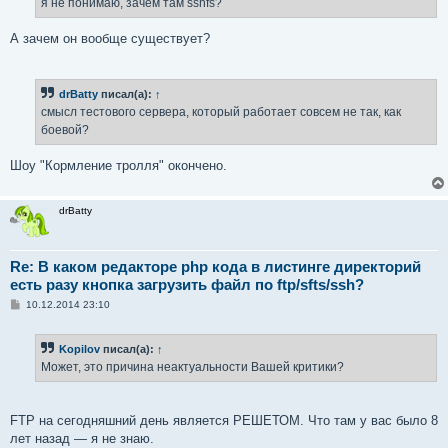
я не понимаю, зачем там sshfs?
А зачем он вообще существует?
drBatty
писал(а):
↑
смысл тестового сервера, который работает совсем не так, как
боевой?
Шоу "Кормление тролля" окончено.
drBatty
Re: В каком редакторе php кода в листинге директорий
есть разу кнопка загрузить файл по ftp/sfts/ssh?
С
10.12.2014 23:10
о
о
б
Kopilov
писал(а):
↑
щ
е
Может, это причина неактуальности Вашей критики?
н
и
е
FTP на сегодняшний день является РЕШЕТОМ. Что там у вас было 8
лет назад — я не знаю.