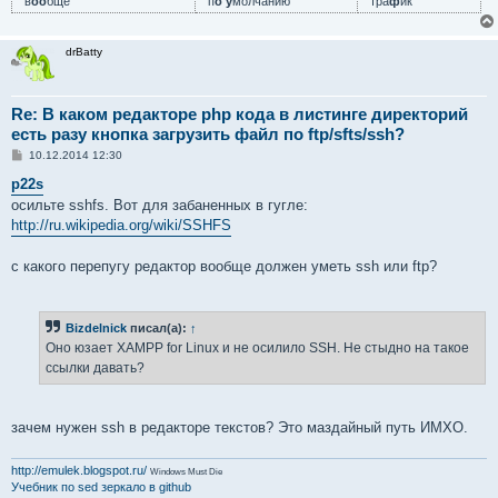
в
оо
бще
п
о у
молчанию
тра
ф
ик
drBatty
Re: В каком редакторе php кода в листинге директорий
есть разу кнопка загрузить файл по ftp/sfts/ssh?
С
10.12.2014 12:30
о
о
p22s
б
осильте sshfs. Вот для забаненных в гугле:
щ
е
http://ru.wikipedia.org/wiki/SSHFS
н
и
е
с какого перепугу редактор вообще должен уметь ssh или ftp?
Bizdelnick
писал(а):
↑
Оно юзает XAMPP for Linux и не осилило SSH. Не стыдно на такое
ссылки давать?
зачем нужен ssh в редакторе текстов? Это маздайный путь ИМХО.
http://emulek.blogspot.ru/
Windows Must Die
Учебник по sed
зеркало в github