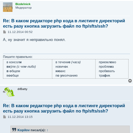
Bizdelnick
Модератор
Re: В каком редакторе php кода в листинге директорий
есть разу кнопка загрузить файл по ftp/sfts/ssh?
С
11.12.2014 00:52
о
о
А, ну значит я неправильно понял.
б
щ
е
н
и
Пишите правильно:
е
в консол
и
в течени
е
(часа)
приемл
е
мо
вк
у́пе
(с чем-либо)
нович
о
к
пробле
м
а
в о
бщем
ню
анс
проб
о
вать
в
оо
бще
п
о у
молчанию
тра
ф
ик
drBatty
Re: В каком редакторе php кода в листинге директорий
есть разу кнопка загрузить файл по ftp/sfts/ssh?
С
11.12.2014 13:15
о
о
б
Kopilov
писал(а):
↑
щ