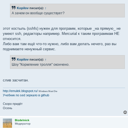
Kopilov
писал(а):
↑
А зачем он вообще существует?
этот костыль (sshfs) нужен для программ, которые _на прямую_ не
умеют ssh, редакторы например. Mercurial к таким программам НЕ
относится.
Либо вам там ещё что-то нужно, либо вам делать нечего, раз вы
поднимаете ненужный сервис.
Kopilov
писал(а):
↑
Шоу "Кормление тролля" окончено.
слив засчитан.
http://emulek.blogspot.ru/
Windows Must Die
Учебник по sed
зеркало в github
Скоро придёт
Осень
Bizdelnick
Модератор