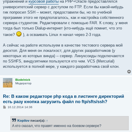
упражнений и
курсовой работы
на PHP+Oracle предоставлялся
университетский сервер с доступом по FTP. Если бы какой-нибудь
гик попросил SSH -- может, предоставили бы, но по учебной
программе этого не предполагалось, как и настройка собственного
сервера студентом. Редактировали с помощью FAR. К слову, у меня
тогда был только Dialup-интернет (кто-нибудь ещё помнит, что это
такое?
), а осваивать Linux я начал через 2-3 года.
А сейчас на работе используем в качестве тестового сервера мой
десктоп. Для меня он локалхост, для других разработчиков (у
некоторых из которых винда) -- сервер. Линуксоиды подключаются
по SSHFS, виндузятники пользуются кто чем. VCS (Mercurial)
используется в полной мере, у каждого разработчика свой клон.
Bizdelnick
Модератор
Re: В каком редакторе php кода в листинге директорий
есть разу кнопка загрузить файл по ftp/sfts/ssh?
С
10.12.2014 14:36
о
о
б
Kopilov
писал(а):
↑
щ
е
А кто сказал, что правят именно на боевом сервере?
н
и