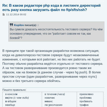
Re: В каком редакторе php кода в листинге директорий
есть разу кнопка загрузить файл по ftp/sfts/ssh?
С
11.12.2014 00:02
о
о
б
Kopilov
писал(а):
↑
щ
е
Вы сумели доказать несостоятельность тестового сервера? На чём
н
основано утверждение, что он "работает совсем не так, как
и
е
боевой"?
В принципе при такой организации разработки возможна ситуация,
когда на девелоперско-тестовом сервере будут незакоммиченные
изменения, с которыми всё работает, но без них работать не будет.
Поэтому обычно разработка ведётся отдельно от тестового сервера.
А на тестовом разворачивание производится ровно таким же
образом, как на боевом (в данном случае - через hg push). В более
простом случае (один разработчик, разворачивание через rsync)
можно и без третьего сервера обойтись.
Пишите правильно:
в консол
и
в течени
е
(часа)
приемл
е
мо
вк
у́пе
(с чем-либо)
нович
о
к
пробле
м
а
в о
бщем
ню
анс
проб
о
вать
в
оо
бще
п
о у
молчанию
тра
ф
ик