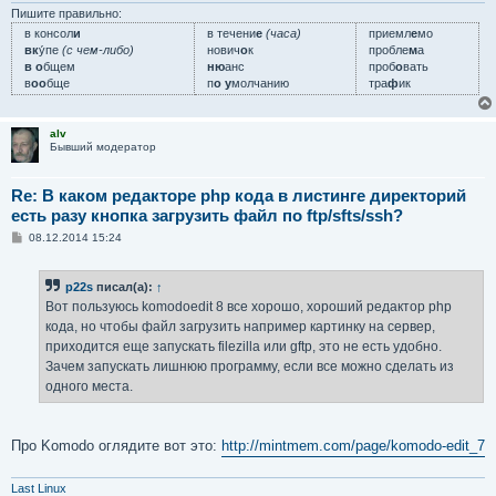
и
Пишите правильно:
е
в консол
и
в течени
е
(часа)
приемл
е
мо
вк
у́пе
(с чем-либо)
нович
о
к
пробле
м
а
в о
бщем
ню
анс
проб
о
вать
в
оо
бще
п
о у
молчанию
тра
ф
ик
alv
Бывший модератор
Re: В каком редакторе php кода в листинге директорий
есть разу кнопка загрузить файл по ftp/sfts/ssh?
С
08.12.2014 15:24
о
о
б
p22s
писал(а):
↑
щ
е
Вот пользуюсь komodoedit 8 все хорошо, хороший редактор php
н
кода, но чтобы файл загрузить например картинку на сервер,
и
е
приходится еще запускать filezilla или gftp, это не есть удобно.
Зачем запускать лишнюю программу, если все можно сделать из
одного места.
Про Komodo оглядите вот это:
http://mintmem.com/page/komodo-edit_7
Last Linux