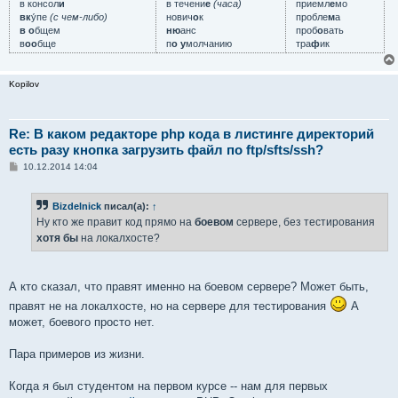
в консол
и
в течени
е
(часа)
приемл
е
мо
вк
у́пе
(с чем-либо)
нович
о
к
пробле
м
а
в о
бщем
ню
анс
проб
о
вать
в
оо
бще
п
о у
молчанию
тра
ф
ик
Kopilov
Re: В каком редакторе php кода в листинге директорий
есть разу кнопка загрузить файл по ftp/sfts/ssh?
С
10.12.2014 14:04
о
о
б
Bizdelnick
писал(а):
↑
щ
е
Ну кто же правит код прямо на
боевом
сервере, без тестирования
н
хотя бы
на локалхосте?
и
е
А кто сказал, что правят именно на боевом сервере? Может быть,
правят не на локалхосте, но на сервере для тестирования
А
может, боевого просто нет.
Пара примеров из жизни.
Когда я был студентом на первом курсе -- нам для первых