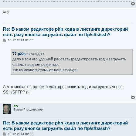
neol
Re: В каком редакторе php кода в листинге директорий
есть разу кнопка загрузить файл по ftp/sfts/ssh?
С
10.12.2014 01:45
о
о
б
p22s
писал(а):
↑
щ
е
дело в том что удобней работать (редактировать код и загружать
н
файлы) в одном редакторе.
и
е
ssh ну лично я отвык от него smile.gif
А что мешает в одном редакторе править код и загружать через
SSH/SFTP? (=
alv
Бывший модератор
Re: В каком редакторе php кода в листинге директорий
есть разу кнопка загрузить файл по ftp/sfts/ssh?
С
10.12.2014 02:56