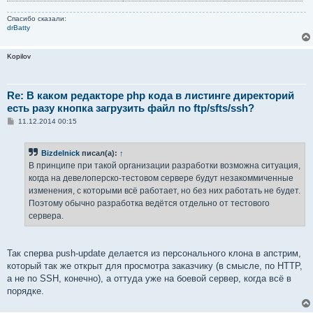
Спасибо сказали:
drBatty
Kopilov
Re: В каком редакторе php кода в листинге директорий
есть разу кнопка загрузить файл по ftp/sfts/ssh?
С
11.12.2014 00:15
о
о
б
Bizdelnick
писал(а):
↑
щ
е
В принципе при такой организации разработки возможна ситуация,
н
когда на девелоперско-тестовом сервере будут незакоммиченные
и
е
изменения, с которыми всё работает, но без них работать не будет.
Поэтому обычно разработка ведётся отдельно от тестового
сервера.
Так сперва push-update делается из персонального клона в апстрим,
который так же открыт для просмотра заказчику (в смысле, по HTTP,
а не по SSH, конечно), а оттуда уже на боевой сервер, когда всё в
порядке.