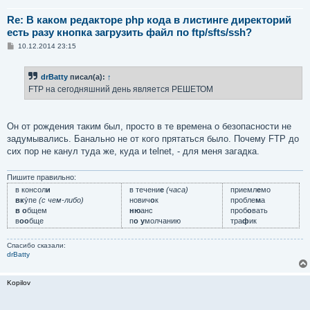
Re: В каком редакторе php кода в листинге директорий
есть разу кнопка загрузить файл по ftp/sfts/ssh?
С
10.12.2014 23:15
о
о
б
drBatty
писал(а):
↑
щ
е
FTP на сегодняшний день является РЕШЕТОМ
н
и
е
Он от рождения таким был, просто в те времена о безопасности не
задумывались. Банально не от кого прятаться было. Почему FTP до
сих пор не канул туда же, куда и telnet, - для меня загадка.
Пишите правильно:
в консол
и
в течени
е
(часа)
приемл
е
мо
вк
у́пе
(с чем-либо)
нович
о
к
пробле
м
а
в о
бщем
ню
анс
проб
о
вать
в
оо
бще
п
о у
молчанию
тра
ф
ик
Спасибо сказали:
drBatty
Kopilov