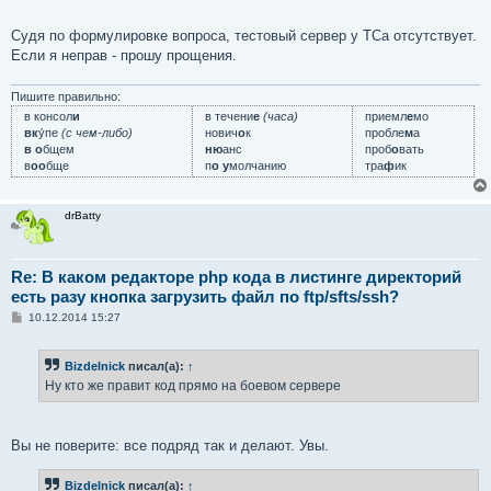
е
Судя по формулировке вопроса, тестовый сервер у ТСа отсутствует.
Если я неправ - прошу прощения.
Пишите правильно:
в консол
и
в течени
е
(часа)
приемл
е
мо
вк
у́пе
(с чем-либо)
нович
о
к
пробле
м
а
в о
бщем
ню
анс
проб
о
вать
в
оо
бще
п
о у
молчанию
тра
ф
ик
drBatty
Re: В каком редакторе php кода в листинге директорий
есть разу кнопка загрузить файл по ftp/sfts/ssh?
С
10.12.2014 15:27
о
о
б
Bizdelnick
писал(а):
↑
щ
е
Ну кто же правит код прямо на боевом сервере
н
и
е
Вы не поверите: все подряд так и делают. Увы.
Bizdelnick
писал(а):
↑