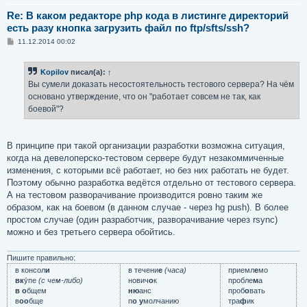
Re: В каком редакторе php кода в листинге директорий
есть разу кнопка загрузить файл по ftp/sfts/ssh?
С
11.12.2014 00:02
о
о
б
Kopilov
писал(а):
↑
щ
е
Вы сумели доказать несостоятельность тестового сервера? На чём
н
основано утверждение, что он "работает совсем не так, как
и
е
боевой"?
В принципе при такой организации разработки возможна ситуация,
когда на девелоперско-тестовом сервере будут незакоммиченные
изменения, с которыми всё работает, но без них работать не будет.
Поэтому обычно разработка ведётся отдельно от тестового сервера.
А на тестовом разворачивание производится ровно таким же
образом, как на боевом (в данном случае - через hg push). В более
простом случае (один разработчик, разворачивание через rsync)
можно и без третьего сервера обойтись.
Пишите правильно:
в консол
и
в течени
е
(часа)
приемл
е
мо
вк
у́пе
(с чем-либо)
нович
о
к
пробле
м
а
в о
бщем
ню
анс
проб
о
вать
в
оо
бще
п
о у
молчанию
тра
ф
ик