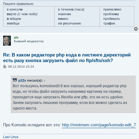
и
Пишите правильно:
е
в консол
и
в течени
е
(часа)
приемл
е
мо
вк
у́пе
(с чем-либо)
нович
о
к
пробле
м
а
в о
бщем
ню
анс
проб
о
вать
в
оо
бще
п
о у
молчанию
тра
ф
ик
alv
Бывший модератор
Re: В каком редакторе php кода в листинге директорий
есть разу кнопка загрузить файл по ftp/sfts/ssh?
С
08.12.2014 15:24
о
о
б
p22s
писал(а):
↑
щ
е
Вот пользуюсь komodoedit 8 все хорошо, хороший редактор php
н
кода, но чтобы файл загрузить например картинку на сервер,
и
е
приходится еще запускать filezilla или gftp, это не есть удобно.
Зачем запускать лишнюю программу, если все можно сделать из
одного места.
Про Komodo оглядите вот это:
http://mintmem.com/page/komodo-edit_7
Last Linux