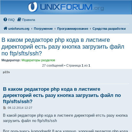
FAQ
Правила
unixforum.org
Погружение
Программирование
Средства разработки
В каком редакторе php кода в листинге
директорий есть разу кнопка загрузить файл
по ftp/sfts/ssh?
Модератор:
Модераторы разделов
27 сообщений • Страница
1
из
1
p22s
В каком редакторе php кода в листинге
директорий есть разу кнопка загрузить файл по
ftp/sfts/ssh?
С
08.12.2014 12:27
о
о
В какой редакторе php кода в листинге директорий етсть разу кнопка
б
загрузить файл по ftp/sfts/ssh
щ
е
н
Вот пользуюсь komodoedit 8 все хорошо, хороший редактор php кода,