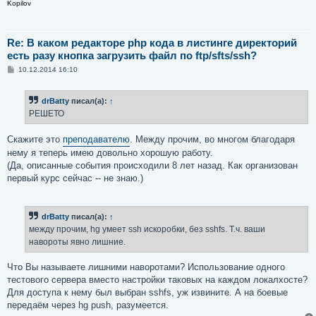
Kopilov
Re: В каком редакторе php кода в листинге директорий
есть разу кнопка загрузить файл по ftp/sfts/ssh?
С
10.12.2014 16:10
о
о
б
drBatty
писал(а):
↑
щ
е
РЕШЕТО
н
и
е
Скажите это
преподавателю
. Между прочим, во многом благодаря
нему я теперь имею довольно хорошую работу.
(Да, описанные события происходили 8 лет назад. Как организован
первый курс сейчас -- не знаю.)
drBatty
писал(а):
↑
между прочим, hg умеет ssh искоробки, без sshfs. Т.ч. ваши
навороты явно лишние.
Что Вы называете лишними наворотами? Использование одного
тестового сервера вместо настройки таковых на каждом локалхосте?
Для доступа к нему был выбран sshfs, уж извините. А на боевые
передаём через hg push, разумеется.