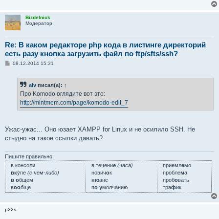
Bizdelnick
Модератор
Re: В каком редакторе php кода в листинге директорий
есть разу кнопка загрузить файл по ftp/sfts/ssh?
С
08.12.2014 15:31
о
о
б
alv
писал(а):
↑
щ
е
Про Komodo оглядите вот это:
н
http://mintmem.com/page/komodo-edit_7
и
е
Ужас-ужас... Оно юзает XAMPP for Linux и не осилило SSH. Не
стыдно на такое ссылки давать?
Пишите правильно:
в консол
и
в течени
е
(часа)
приемл
е
мо
вк
у́пе
(с чем-либо)
нович
о
к
пробле
м
а
в о
бщем
ню
анс
проб
о
вать
в
оо
бще
п
о у
молчанию
тра
ф
ик
p22s