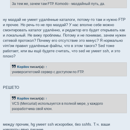
За тем же, зачем там FTP. Komodo - маздайный путь, да.
ну маздай не умеет удалённые каталоги, потому-то там и нужно FTP
и прочее. Но речь-то не про маздай? У нас вполне себе можно
смонтировать каталог удалённо, и редактор его будет открывать как
и локальный. Не вижу проблемы. Потому и не понимаю, зачем нужен
сетевой протокол? Почему его отсутствие это минус? Я нормально
vim'ом правил удалённые файлы, что в этом такого? Sed тоже
работает, или вы ещё будете считать, что sed не умеет ssh, и это
плохо?
Kopilov
писал(а):
↑
университетский сервер с доступом по FTP.
РЕШЕТО
Kopilov
писал(а):
↑
VCS (Mercurial) используется в полной мере, у каждого
разработчика свой клон.
между прочим, hg умеет ssh искоробки, без sshfs. Т.ч. ваши
навороты явно лишние.