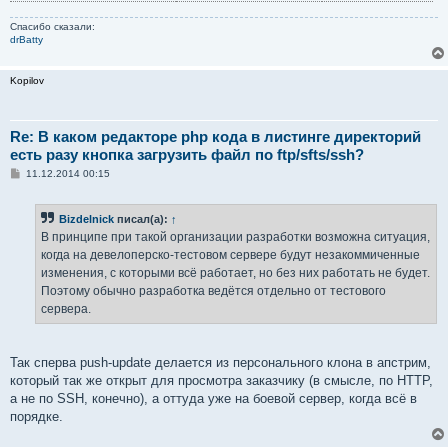
Спасибо сказали:
drBatty
Kopilov
Re: В каком редакторе php кода в листинге директорий
есть разу кнопка загрузить файл по ftp/sfts/ssh?
С
11.12.2014 00:15
о
о
б
Bizdelnick
писал(а):
↑
щ
е
В принципе при такой организации разработки возможна ситуация,
н
когда на девелоперско-тестовом сервере будут незакоммиченные
и
е
изменения, с которыми всё работает, но без них работать не будет.
Поэтому обычно разработка ведётся отдельно от тестового
сервера.
Так сперва push-update делается из персонального клона в апстрим,
который так же открыт для просмотра заказчику (в смысле, по HTTP,
а не по SSH, конечно), а оттуда уже на боевой сервер, когда всё в
порядке.