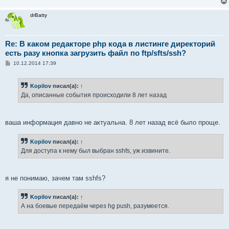
drBatty
Re: В каком редакторе php кода в листинге директорий
есть разу кнопка загрузить файл по ftp/sfts/ssh?
С
10.12.2014 17:39
о
о
б
Kopilov
писал(а):
↑
щ
е
Да, описанные события происходили 8 лет назад
н
и
е
ваша информация давно не актуальна. 8 лет назад всё было проще.
Kopilov
писал(а):
↑
Для доступа к нему был выбран sshfs, уж извините.
я не понимаю, зачем там sshfs?
Kopilov
писал(а):
↑
А на боевые передаём через hg push, разумеется.