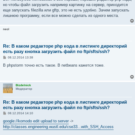
и
е
но чтобы файл загрузить например картинку на сервер, приходится
еще запускать filezilla или gftp, это не есть удобно. Зачем запускать
лишнюю программу, если все можно сделать из одного места.
neol
Re: В каком редакторе php кода в листинге директорий
есть разу кнопка загрузить файл по ftp/sfts/ssh?
С
08.12.2014 13:38
о
о
В phpstorm точно есть такое. В netbeans кажется тоже.
б
щ
е
н
и
Bizdelnick
е
Модератор
Re: В каком редакторе php кода в листинге директорий
есть разу кнопка загрузить файл по ftp/sfts/ssh?
С
08.12.2014 14:10
о
о
google://komodo edit upload to server
->
б
http://classes.engineering.wustl.edu/cse33...with_SSH_Access
щ
е
н