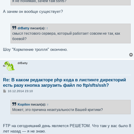
я не понимаю, зачем там sshfs?
А зачем он вообще существует?
drBatty
писал(а):
↑
смысл тестового сервера, который работает совсем не так, как
боевой?
Шоу "Кормление тролля" окончено.
drBatty
Re: В каком редакторе php кода в листинге директорий
есть разу кнопка загрузить файл по ftp/sfts/ssh?
С
10.12.2014 23:10
о
о
б
Kopilov
писал(а):
↑
щ
е
Может, это причина неактуальности Вашей критики?
н
и
е
FTP на сегодняшний день является РЕШЕТОМ. Что там у вас было 8
лет назад — я не знаю.