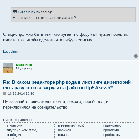
о
о
б
Bizdelnick
писал(а):
↑
щ
е
Не стыдно на такое ссылки давать?
н
и
е
Стыдно должно быть тем, кто ругает по форумам чужие проекты,
вместо того чтобы сделать что-нибудь самому.
Last Linux
Bizdelnick
Модератор
Re: В каком редакторе php кода в листинге директорий
есть разу кнопка загрузить файл по ftp/sfts/ssh?
С
10.12.2014 10:30
о
о
Ну извиняйте, описательством я, похоже, переболел, и
б
переключился на созидательство.
щ
е
н
и
Пишите правильно:
е
в консол
и
в течени
е
(часа)
приемл
е
мо
вк
у́пе
(с чем-либо)
нович
о
к
пробле
м
а
в о
бщем
ню
анс
проб
о
вать