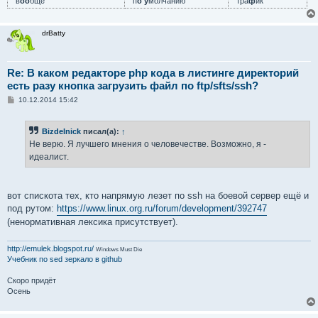
в
оо
бще
п
о у
молчанию
тра
ф
ик
drBatty
Re: В каком редакторе php кода в листинге директорий
есть разу кнопка загрузить файл по ftp/sfts/ssh?
С
10.12.2014 15:42
о
о
б
Bizdelnick
писал(а):
↑
щ
е
Не верю. Я лучшего мнения о человечестве. Возможно, я -
н
идеалист.
и
е
вот спискота тех, кто напрямую лезет по ssh на боевой сервер ещё и
под рутом:
https://www.linux.org.ru/forum/development/392747
(ненормативная лексика присутствует).
http://emulek.blogspot.ru/
Windows Must Die
Учебник по sed
зеркало в github
Скоро придёт
Осень