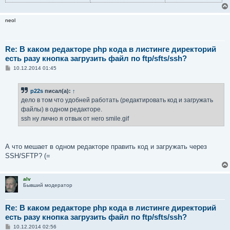
neol
Re: В каком редакторе php кода в листинге директорий
есть разу кнопка загрузить файл по ftp/sfts/ssh?
С
10.12.2014 01:45
о
о
б
p22s
писал(а):
↑
щ
е
дело в том что удобней работать (редактировать код и загружать
н
файлы) в одном редакторе.
и
е
ssh ну лично я отвык от него smile.gif
А что мешает в одном редакторе править код и загружать через
SSH/SFTP? (=
alv
Бывший модератор
Re: В каком редакторе php кода в листинге директорий
есть разу кнопка загрузить файл по ftp/sfts/ssh?
С
10.12.2014 02:56