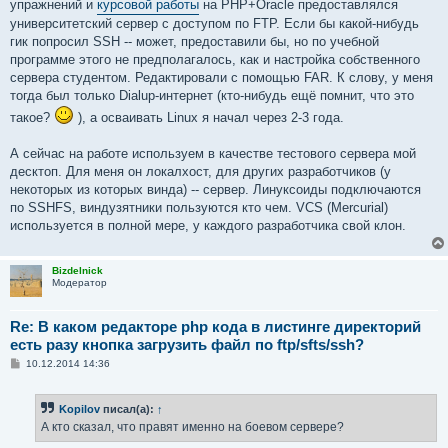
упражнений и
курсовой работы
на PHP+Oracle предоставлялся
университетский сервер с доступом по FTP. Если бы какой-нибудь
гик попросил SSH -- может, предоставили бы, но по учебной
программе этого не предполагалось, как и настройка собственного
сервера студентом. Редактировали с помощью FAR. К слову, у меня
тогда был только Dialup-интернет (кто-нибудь ещё помнит, что это
такое?
), а осваивать Linux я начал через 2-3 года.
А сейчас на работе используем в качестве тестового сервера мой
десктоп. Для меня он локалхост, для других разработчиков (у
некоторых из которых винда) -- сервер. Линуксоиды подключаются
по SSHFS, виндузятники пользуются кто чем. VCS (Mercurial)
используется в полной мере, у каждого разработчика свой клон.
Bizdelnick
Модератор
Re: В каком редакторе php кода в листинге директорий
есть разу кнопка загрузить файл по ftp/sfts/ssh?
С
10.12.2014 14:36
о
о
б
Kopilov
писал(а):
↑
щ
е
А кто сказал, что правят именно на боевом сервере?
н
и