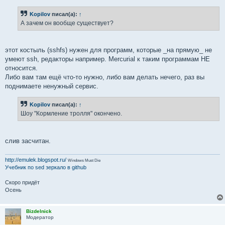
Kopilov
писал(а):
↑
А зачем он вообще существует?
этот костыль (sshfs) нужен для программ, которые _на прямую_ не
умеют ssh, редакторы например. Mercurial к таким программам НЕ
относится.
Либо вам там ещё что-то нужно, либо вам делать нечего, раз вы
поднимаете ненужный сервис.
Kopilov
писал(а):
↑
Шоу "Кормление тролля" окончено.
слив засчитан.
http://emulek.blogspot.ru/
Windows Must Die
Учебник по sed
зеркало в github
Скоро придёт
Осень
Bizdelnick
Модератор