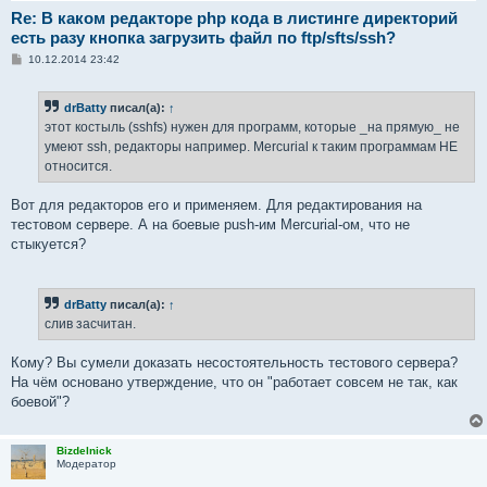
Re: В каком редакторе php кода в листинге директорий
есть разу кнопка загрузить файл по ftp/sfts/ssh?
С
10.12.2014 23:42
о
о
б
drBatty
писал(а):
↑
щ
е
этот костыль (sshfs) нужен для программ, которые _на прямую_ не
н
умеют ssh, редакторы например. Mercurial к таким программам НЕ
и
е
относится.
Вот для редакторов его и применяем. Для редактирования на
тестовом сервере. А на боевые push-им Mercurial-ом, что не
стыкуется?
drBatty
писал(а):
↑
слив засчитан.
Кому? Вы сумели доказать несостоятельность тестового сервера?
На чём основано утверждение, что он "работает совсем не так, как
боевой"?
Bizdelnick
Модератор