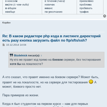
в консол
и
в течени
е
(часа)
приемл
е
мо
вк
у́пе
(с чем-либо)
нович
о
к
пробле
м
а
в о
бщем
ню
анс
проб
о
вать
в
оо
бще
п
о у
молчанию
тра
ф
ик
Kopilov
Re: В каком редакторе php кода в листинге директорий
есть разу кнопка загрузить файл по ftp/sfts/ssh?
С
10.12.2014 14:04
о
о
б
Bizdelnick
писал(а):
↑
щ
е
Ну кто же правит код прямо на
боевом
сервере, без тестирования
н
хотя бы
на локалхосте?
и
е
А кто сказал, что правят именно на боевом сервере? Может быть,
правят не на локалхосте, но на сервере для тестирования
А
может, боевого просто нет.
Пара примеров из жизни.
Когда я был студентом на первом курсе -- нам для первых