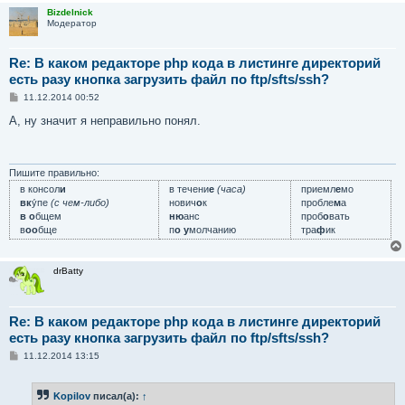
Bizdelnick
Модератор
Re: В каком редакторе php кода в листинге директорий
есть разу кнопка загрузить файл по ftp/sfts/ssh?
С
11.12.2014 00:52
о
о
А, ну значит я неправильно понял.
б
щ
е
н
и
Пишите правильно:
е
в консол
и
в течени
е
(часа)
приемл
е
мо
вк
у́пе
(с чем-либо)
нович
о
к
пробле
м
а
в о
бщем
ню
анс
проб
о
вать
в
оо
бще
п
о у
молчанию
тра
ф
ик
drBatty
Re: В каком редакторе php кода в листинге директорий
есть разу кнопка загрузить файл по ftp/sfts/ssh?
С
11.12.2014 13:15
о
о
б
Kopilov
писал(а):
↑
щ