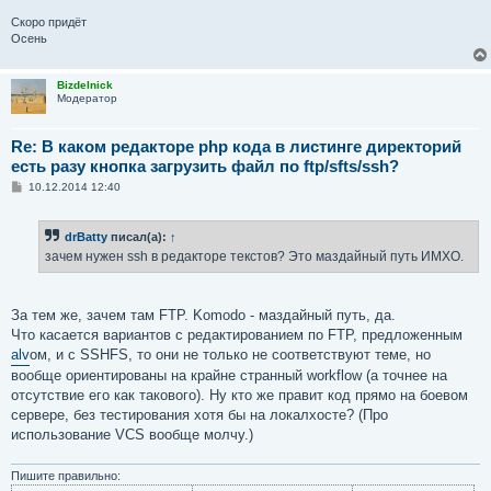
Скоро придёт
Осень
Bizdelnick
Модератор
Re: В каком редакторе php кода в листинге директорий
есть разу кнопка загрузить файл по ftp/sfts/ssh?
С
10.12.2014 12:40
о
о
б
drBatty
писал(а):
↑
щ
е
зачем нужен ssh в редакторе текстов? Это маздайный путь ИМХО.
н
и
е
За тем же, зачем там FTP. Komodo - маздайный путь, да.
Что касается вариантов с редактированием по FTP, предложенным
alv
ом, и с SSHFS, то они не только не соответствуют теме, но
вообще ориентированы на крайне странный workflow (а точнее на
отсутствие его как такового). Ну кто же правит код прямо на боевом
сервере, без тестирования хотя бы на локалхосте? (Про
использование VCS вообще молчу.)
Пишите правильно: