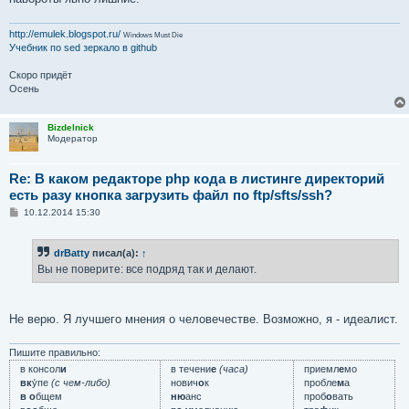
http://emulek.blogspot.ru/
Windows Must Die
Учебник по sed
зеркало в github
Скоро придёт
Осень
Bizdelnick
Модератор
Re: В каком редакторе php кода в листинге директорий
есть разу кнопка загрузить файл по ftp/sfts/ssh?
С
10.12.2014 15:30
о
о
б
drBatty
писал(а):
↑
щ
е
Вы не поверите: все подряд так и делают.
н
и
е
Не верю. Я лучшего мнения о человечестве. Возможно, я - идеалист.
Пишите правильно:
в консол
и
в течени
е
(часа)
приемл
е
мо
вк
у́пе
(с чем-либо)
нович
о
к
пробле
м
а
в о
бщем
ню
анс
проб
о
вать