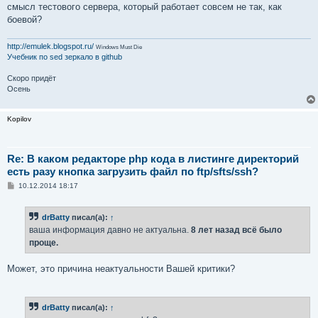
смысл тестового сервера, который работает совсем не так, как
боевой?
http://emulek.blogspot.ru/
Windows Must Die
Учебник по sed
зеркало в github
Скоро придёт
Осень
Kopilov
Re: В каком редакторе php кода в листинге директорий
есть разу кнопка загрузить файл по ftp/sfts/ssh?
С
10.12.2014 18:17
о
о
б
drBatty
писал(а):
↑
щ
е
ваша информация давно не актуальна.
8 лет назад всё было
н
проще.
и
е
Может, это причина неактуальности Вашей критики?
drBatty
писал(а):
↑