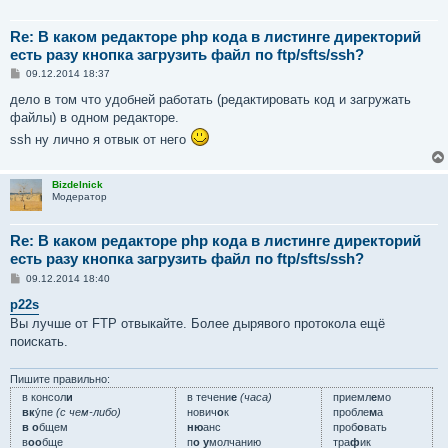
Re: В каком редакторе php кода в листинге директорий
есть разу кнопка загрузить файл по ftp/sfts/ssh?
С
09.12.2014 18:37
о
о
дело в том что удобней работать (редактировать код и загружать
б
файлы) в одном редакторе.
щ
е
ssh ну лично я отвык от него
н
и
е
Bizdelnick
Модератор
Re: В каком редакторе php кода в листинге директорий
есть разу кнопка загрузить файл по ftp/sfts/ssh?
С
09.12.2014 18:40
о
о
p22s
б
Вы лучше от FTP отвыкайте. Более дырявого протокола ещё
щ
е
поискать.
н
и
е
Пишите правильно:
в консол
и
в течени
е
(часа)
приемл
е
мо
вк
у́пе
(с чем-либо)
нович
о
к
пробле
м
а
в о
бщем
ню
анс
проб
о
вать
в
оо
бще
п
о у
молчанию
тра
ф
ик