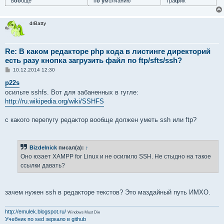
в
оо
бще
п
о у
молчанию
тра
ф
ик
drBatty
Re: В каком редакторе php кода в листинге директорий
есть разу кнопка загрузить файл по ftp/sfts/ssh?
С
10.12.2014 12:30
о
о
p22s
б
осильте sshfs. Вот для забаненных в гугле:
щ
е
http://ru.wikipedia.org/wiki/SSHFS
н
и
е
с какого перепугу редактор вообще должен уметь ssh или ftp?
Bizdelnick
писал(а):
↑
Оно юзает XAMPP for Linux и не осилило SSH. Не стыдно на такое
ссылки давать?
зачем нужен ssh в редакторе текстов? Это маздайный путь ИМХО.
http://emulek.blogspot.ru/
Windows Must Die
Учебник по sed
зеркало в github