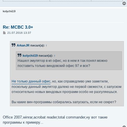
kolychii19
Re: MCBC 3.0+
С
21.07.2016 13:37
о
о
б
ArkanJR
писал(а):
↑
щ
е
н
kolychii19
писал(а):
↑
и
е
Нашел эмулятор в кп офис, но в нем я так понял можно
поставить только виндовский офис 97 и все?
Не только данный офис
, но, как справедливо уже заметили,
поскольку данный эмулятор далеко не первой свежести, с запуском
относительно новых виндовых программ особо не разгуляешься.
Вы какие вин-программы собирались запускать, если не секрет?
Office 2007,winrar,acrobat reader,total commander,ну вот такие
программы к примеру...