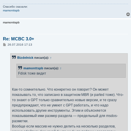
Спасибо сказали:
mamonttspb
mamonttspb
Re: MCBC 3.0+
С
26.07.2016 17:13
о
о
б
Bizdelnick
писал(а):
↑
щ
е
н
mamonttspb
писал(а):
↑
и
е
Fdisk тоже видит
Как-то сомнительно. Что конкретно он говорит? Он может
показывать то, что записано в защитном MBR (и parted тоже). Что-
то знают о GPT только сравнительно новые версии, и те сразу
предупреждают, что не умеют с GPT работать, и что надо
использовать другие инструменты. Этим и объясняется
показываемый ими размер раздела — предельный для msdos-
разметки.
Вообще если массив не нужно делить на несколько разделов,