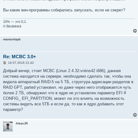
Вы какие вин-программы собирались запускать, если не секрет?
10% — это 0,1.
© Bizdelnick
mamonttspb
Re: MCBC 3.0+
С
19.07.2016 21:42
о
о
Добрый вечер, стоит МСВС (Linux 2.4.32-vniins42 i686), данная
б
система находится на сервере, необходимо сделать так, чтобы она
щ
е
видела аппаратный RAID-5 на 5 ТБ, структура адресации разделов в
н
RAID GPT, parted установил, но даже через него отображается чуть
и
е
более 2 ТБ, обнаружил что в ядре не установлен параметр EFI #
CONFIG_ EFI_PARTITION, может ли это влиять на возможность
системы видеть все 5ТБ и если да, то как в ядро добавить этот
параметр?
ArkanJR