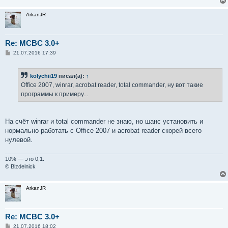
ArkanJR
Re: MCBC 3.0+
С
21.07.2016 17:39
о
о
б
kolychii19
писал(а):
↑
щ
е
Office 2007, winrar, acrobat reader, total commander, ну вот такие
н
программы к примеру...
и
е
На счёт winrar и total commander не знаю, но шанс установить и
нормально работать с Office 2007 и acrobat reader скорей всего
нулевой.
10% — это 0,1.
© Bizdelnick
ArkanJR
Re: MCBC 3.0+
С
21.07.2016 18:02