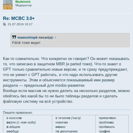
Bizdelnick
Модератор
Re: MCBC 3.0+
С
21.07.2016 10:17
о
о
б
mamonttspb
писал(а):
↑
щ
е
Fdisk тоже видит
н
и
е
Как-то сомнительно. Что конкретно он говорит? Он может показывать
то, что записано в защитном MBR (и parted тоже). Что-то знают о
GPT только сравнительно новые версии, и те сразу предупреждают,
что не умеют с GPT работать, и что надо использовать другие
инструменты. Этим и объясняется показываемый ими размер
раздела — предельный для msdos-разметки.
Вообще если массив не нужно делить на несколько разделов, можно
обойтись без какой бы то ни было таблицы разделов и сделать
файловую систему на всё устройство.
Пишите правильно:
в консол
и
в течени
е
(часа)
приемл
е
мо
вк
у́пе
(с чем-либо)
нович
о
к
пробле
м
а
в о
бщем
ню
анс
проб
о
вать
в
оо
бще
п
о у
молчанию
тра
ф
ик