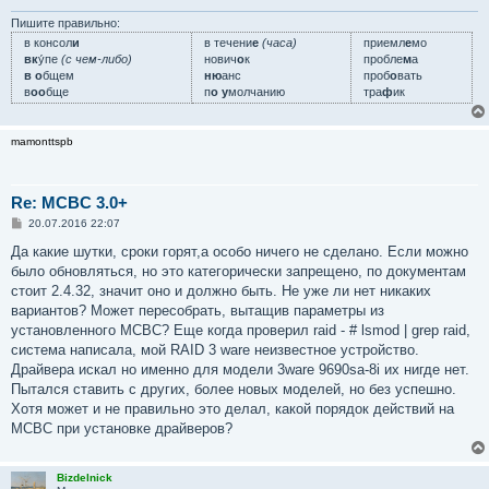
н
и
Пишите правильно:
е
в консол
и
в течени
е
(часа)
приемл
е
мо
вк
у́пе
(с чем-либо)
нович
о
к
пробле
м
а
в о
бщем
ню
анс
проб
о
вать
в
оо
бще
п
о у
молчанию
тра
ф
ик
mamonttspb
Re: MCBC 3.0+
С
20.07.2016 22:07
о
о
Да какие шутки, сроки горят,а особо ничего не сделано. Если можно
б
было обновляться, но это категорически запрещено, по документам
щ
е
стоит 2.4.32, значит оно и должно быть. Не уже ли нет никаких
н
вариантов? Может пересобрать, вытащив параметры из
и
е
установленного MCBC? Еще когда проверил raid - # lsmod | grep raid,
система написала, мой RAID 3 ware неизвестное устройство.
Драйвера искал но именно для модели 3ware 9690sa-8i их нигде нет.
Пытался ставить с других, более новых моделей, но без успешно.
Хотя может и не правильно это делал, какой порядок действий на
МСВС при установке драйверов?
Bizdelnick