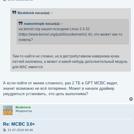
о
о
б
Bizdelnick
писал(а):
↑
щ
е
н
mamonttspb
писал(а):
↑
и
е
на kernel.org нашел исходник Linux 2.4.32
(https://www.kernel.org/pub/linux/kernel/v2.4/), это может как-то
помочь?
Там-то найти не сложно, но в дистрибутивном наверняка кучка
патчей наложена, а может и какой-нибудь дополнительный модуль
для MAC имеется.
А если пойти от менее сложного, раз 2 ТБ в GPT МСВС видит,
значит возможно не всё потерянно. Может в начале драйвер
умудриться установить, это цель выполнима?
Bizdelnick
Модератор
Re: MCBC 3.0+
С
21.07.2016 00:49
о