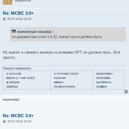
Модератор
Re: MCBC 3.0+
С
20.07.2016 22:47
о
о
б
mamonttspb
писал(а):
↑
щ
е
по документам стоит 2.4.32, значит оно и должно быть
н
и
е
Ну значит и свежего железа со всякими GPT не должно быть. Всё
просто.
Пишите правильно:
в консол
и
в течени
е
(часа)
приемл
е
мо
вк
у́пе
(с чем-либо)
нович
о
к
пробле
м
а
в о
бщем
ню
анс
проб
о
вать
в
оо
бще
п
о у
молчанию
тра
ф
ик
mamonttspb
Re: MCBC 3.0+
С
20.07.2016 23:01
о
о