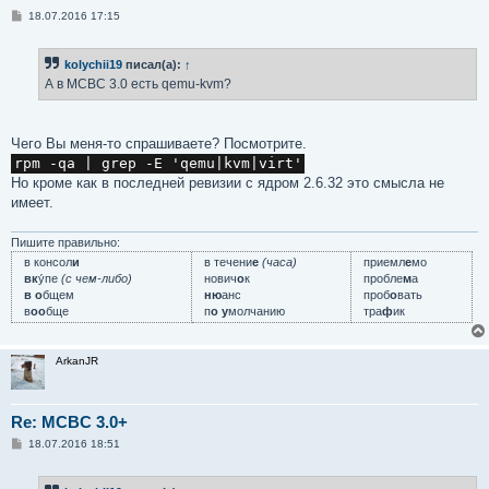
С
18.07.2016 17:15
о
о
б
kolychii19
писал(а):
↑
щ
е
А в МСВС 3.0 есть qemu-kvm?
н
и
е
Чего Вы меня-то спрашиваете? Посмотрите.
rpm -qa | grep -E 'qemu|kvm|virt'
Но кроме как в последней ревизии с ядром 2.6.32 это смысла не
имеет.
Пишите правильно:
в консол
и
в течени
е
(часа)
приемл
е
мо
вк
у́пе
(с чем-либо)
нович
о
к
пробле
м
а
в о
бщем
ню
анс
проб
о
вать
в
оо
бще
п
о у
молчанию
тра
ф
ик
ArkanJR
Re: MCBC 3.0+
С
18.07.2016 18:51
о
о
б