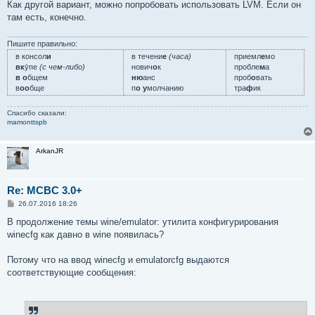
Как другой вариант, можно попробовать использовать LVM. Если он
там есть, конечно.
Пишите правильно:
в консол
и
в течени
е
(часа)
приемл
е
мо
вк
у́пе
(с чем-либо)
нович
о
к
пробле
м
а
в о
бщем
ню
анс
проб
о
вать
в
оо
бще
п
о у
молчанию
тра
ф
ик
Спасибо сказали:
mamonttspb
ArkanJR
Re: MCBC 3.0+
С
26.07.2016 18:26
о
о
В продолжение темы wine/emulator: утилита конфигурирования
б
winecfg как давно в wine появилась?
щ
е
н
Потому что на ввод winecfg и emulatorcfg выдаются
и
е
соответствующие сообщения: