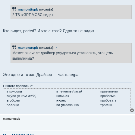
о
б
mamonttspb
писал(а):
↑
щ
е
2 ТБ в GPT МСВС видит
н
и
е
Кто видит, parted? И что с того? Ядро-то не видит.
mamonttspb
писал(а):
↑
Может в начале драйвер умудриться установить, это цель
выполнима?
Это одно и то же. Драйвер — часть ядра.
Пишите правильно:
в консол
и
в течени
е
(часа)
приемл
е
мо
вк
у́пе
(с чем-либо)
нович
о
к
пробле
м
а
в о
бщем
ню
анс
проб
о
вать
в
оо
бще
п
о у
молчанию
тра
ф
ик
mamonttspb