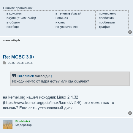
е
н
и
Пишите правильно:
е
в консол
и
в течени
е
(часа)
приемл
е
мо
вк
у́пе
(с чем-либо)
нович
о
к
пробле
м
а
в о
бщем
ню
анс
проб
о
вать
в
оо
бще
п
о у
молчанию
тра
ф
ик
mamonttspb
Re: MCBC 3.0+
С
20.07.2016 23:14
о
о
б
Bizdelnick
писал(а):
↑
щ
е
Исходники-то от ядра есть? Или как обычно?
н
и
е
на kernel.org нашел исходник Linux 2.4.32
(https://www.kernel.org/pub/linux/kernel/v2.4/), это может как-то
помочь? Еще есть установочный диск.
Bizdelnick
Модератор