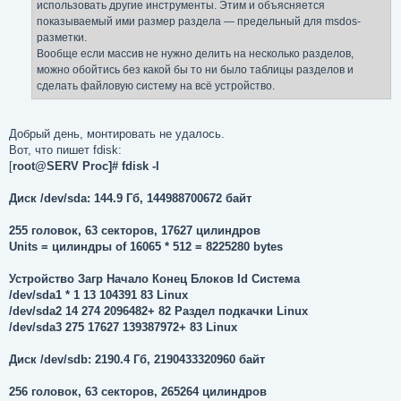
использовать другие инструменты. Этим и объясняется
показываемый ими размер раздела — предельный для msdos-
разметки.
Вообще если массив не нужно делить на несколько разделов,
можно обойтись без какой бы то ни было таблицы разделов и
сделать файловую систему на всё устройство.
Добрый день, монтировать не удалось.
Вот, что пишет fdisk:
[
root@SERV Proc]# fdisk -l
Диск /dev/sda: 144.9 Гб, 144988700672 байт
255 головок, 63 секторов, 17627 цилиндров
Units = цилиндры of 16065 * 512 = 8225280 bytes
Устройство Загр Начало Конец Блоков Id Система
/dev/sda1 * 1 13 104391 83 Linux
/dev/sda2 14 274 2096482+ 82 Раздел подкачки Linux
/dev/sda3 275 17627 139387972+ 83 Linux
Диск /dev/sdb: 2190.4 Гб, 2190433320960 байт
256 головок, 63 секторов, 265264 цилиндров