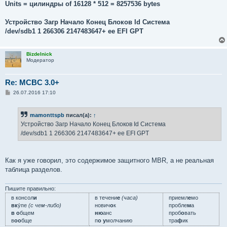
Units = цилиндры of 16128 * 512 = 8257536 bytes
Устройство Загр Начало Конец Блоков Id Система
/dev/sdb1 1 266306 2147483647+ ee EFI GPT
Bizdelnick
Модератор
Re: MCBC 3.0+
С
26.07.2016 17:10
о
о
б
mamonttspb
писал(а):
↑
щ
е
Устройство Загр Начало Конец Блоков Id Система
н
/dev/sdb1 1 266306 2147483647+ ee EFI GPT
и
е
Как я уже говорил, это содержимое защитного MBR, а не реальная
таблица разделов.
Пишите правильно:
в консол
и
в течени
е
(часа)
приемл
е
мо
вк
у́пе
(с чем-либо)
нович
о
к
пробле
м
а
в о
бщем
ню
анс
проб
о
вать
в
оо
бще
п
о у
молчанию
тра
ф
ик