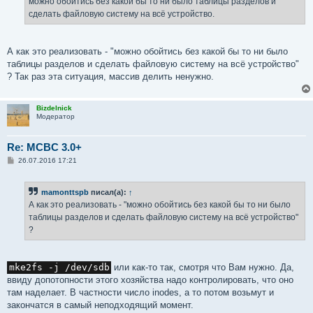
можно обойтись без какой бы то ни было таблицы разделов и
сделать файловую систему на всё устройство.
А как это реализовать - "можно обойтись без какой бы то ни было
таблицы разделов и сделать файловую систему на всё устройство"
? Так раз эта ситуация, массив делить ненужно.
Bizdelnick
Модератор
Re: MCBC 3.0+
С
26.07.2016 17:21
о
о
б
mamonttspb
писал(а):
↑
щ
е
А как это реализовать - "можно обойтись без какой бы то ни было
н
таблицы разделов и сделать файловую систему на всё устройство"
и
е
?
mke2fs -j /dev/sdb
или как-то так, смотря что Вам нужно. Да,
ввиду допотопности этого хозяйства надо контролировать, что оно
там наделает. В частности число inodes, а то потом возьмут и
закончатся в самый неподходящий момент.