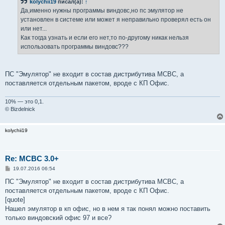
kolychii19
писал(а):
↑
щ
е
Да,именно нужны программы виндовс,но пс эмулятор не
н
установлен в системе или может я неправильно проверял есть он
и
е
или нет...
Как тогда узнать и если его нет,то по-другому никак нельзя
использовать программы виндовс???
ПС "Эмулятор" не входит в состав дистрибутива МСВС, а
поставляется отдельным пакетом, вроде с КП Офис.
10% — это 0,1.
© Bizdelnick
kolychii19
Re: MCBC 3.0+
С
19.07.2016 06:54
о
о
ПС "Эмулятор" не входит в состав дистрибутива МСВС, а
б
поставляется отдельным пакетом, вроде с КП Офис.
щ
е
[quote]
н
Нашел эмулятор в кп офис, но в нем я так понял можно поставить
и
е
только виндовский офис 97 и все?