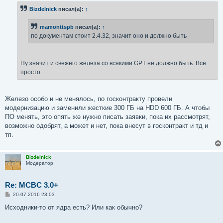
б
Bizdelnick
писал(а):
↑
щ
е
н
mamonttspb
писал(а):
↑
и
е
по документам стоит 2.4.32, значит оно и должно быть
Ну значит и свежего железа со всякими GPT не должно быть. Всё
просто.
Железо особо и не менялось, по госконтракту провели
модернизацию и заменили жесткие 300 ГБ на HDD 600 ГБ. А чтобы
ПО менять, это опять же нужно писать заявки, пока их рассмотрят,
возможно одобрят, а может и нет, пока внесут в госконтракт и тд и
тп.
Bizdelnick
Модератор
Re: MCBC 3.0+
С
20.07.2016 23:03
о
о
Исходники-то от ядра есть? Или как обычно?
б
щ