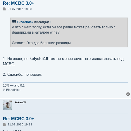
Re: MCBC 3.0+
С
21.07.2016 18:08
о
о
б
Bizdelnick
писал(а):
↑
щ
е
А что с него толку, если он всё равно может работать только с
н
файликами в каталоге wine?
и
е
Ла
ж
ает. Это две большие разницы.
1. Не знаю, но
kolychii19
тем не менее хочет его использовать под
МСВС.
2. Спасибо, поправил.
10% — это 0,1.
© Bizdelnick
ArkanJR
Re: MCBC 3.0+
С
21.07.2016 19:13
о