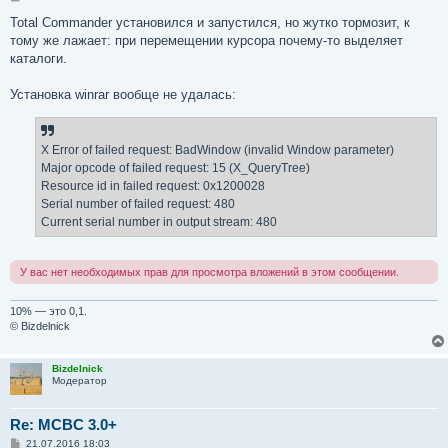
о
о
Total Commander установился и запустился, но жутко тормозит, к
б
тому же лажает: при перемещении курсора почему-то выделяет
щ
е
каталоги.
н
и
е
Установка winrar вообще не удалась:
X Error of failed request: BadWindow (invalid Window parameter)
Major opcode of failed request: 15 (X_QueryTree)
Resource id in failed request: 0x1200028
Serial number of failed request: 480
Current serial number in output stream: 480
У вас нет необходимых прав для просмотра вложений в этом сообщении.
10% — это 0,1.
© Bizdelnick
Bizdelnick
Модератор
Re: MCBC 3.0+
С
21.07.2016 18:03