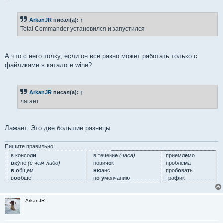
о
о
б
ArkanJR
писал(а):
↑
щ
е
Total Commander установился и запустился
н
и
е
А что с него толку, если он всё равно может работать только с
файликами в каталоге wine?
ArkanJR
писал(а):
↑
лагает
Ла
ж
ает. Это две большие разницы.
Пишите правильно:
в консол
и
в течени
е
(часа)
приемл
е
мо
вк
у́пе
(с чем-либо)
нович
о
к
пробле
м
а
в о
бщем
ню
анс
проб
о
вать
в
оо
бще
п
о у
молчанию
тра
ф
ик
ArkanJR