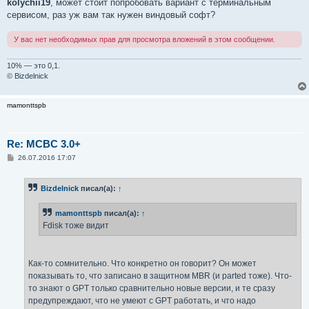
о
kolychii19
, может стоит попробовать вариант с терминальным
б
сервисом, раз уж вам так нужен виндовый софт?
щ
е
н
У вас нет необходимых прав для просмотра вложений в этом сообщении.
и
е
10% — это 0,1.
© Bizdelnick
mamonttspb
Re: MCBC 3.0+
С
26.07.2016 17:07
о
о
б
Bizdelnick
писал(а):
↑
щ
е
н
mamonttspb
писал(а):
↑
и
е
Fdisk тоже видит
Как-то сомнительно. Что конкретно он говорит? Он может
показывать то, что записано в защитном MBR (и parted тоже). Что-
то знают о GPT только сравнительно новые версии, и те сразу
предупреждают, что не умеют с GPT работать, и что надо