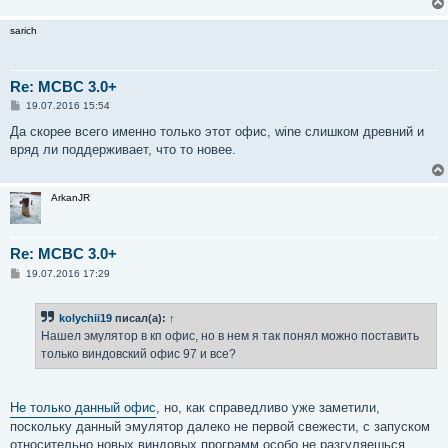
sarich
Re: MCBC 3.0+
С
19.07.2016 15:54
о
о
Да скорее всего именно только этот офис, wine слишком древний и
б
вряд ли поддерживает, что то новее.
щ
е
н
и
ArkanJR
е
Re: MCBC 3.0+
С
19.07.2016 17:29
о
о
б
kolychii19
писал(а):
↑
щ
е
Нашел эмулятор в кп офис, но в нем я так понял можно поставить
н
только виндовский офис 97 и все?
и
е
Не только данный офис
, но, как справедливо уже заметили,
поскольку данный эмулятор далеко не первой свежести, с запуском
относительно новых виндовых программ особо не разгуляешься.