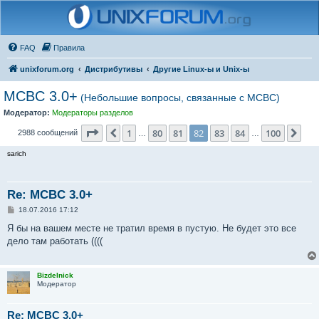
FAQ
Правила
unixforum.org
Дистрибутивы
Другие Linux-ы и Unix-ы
MCBC 3.0+
(Небольшие вопросы, связанные с МСВС)
Модератор:
Модераторы разделов
Страница
82
из
100
1
80
81
82
83
84
100
Пред.
Сле
2988 сообщений
…
…
sarich
Re: MCBC 3.0+
С
18.07.2016 17:12
о
о
Я бы на вашем месте не тратил время в пустую. Не будет это все
б
дело там работать ((((
щ
е
н
и
Bizdelnick
е
Модератор
Re: MCBC 3.0+