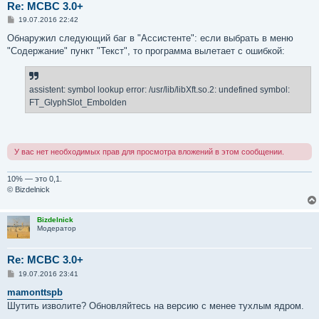
Re: MCBC 3.0+
С
19.07.2016 22:42
о
о
Обнаружил следующий баг в "Ассистенте": если выбрать в меню
б
"Содержание" пункт "Текст", то программа вылетает с ошибкой:
щ
е
н
и
е
assistent: symbol lookup error: /usr/lib/libXft.so.2: undefined symbol:
FT_GlyphSlot_Embolden
У вас нет необходимых прав для просмотра вложений в этом сообщении.
10% — это 0,1.
© Bizdelnick
Bizdelnick
Модератор
Re: MCBC 3.0+
С
19.07.2016 23:41
о
о
mamonttspb
б
Шутить изволите? Обновляйтесь на версию с менее тухлым ядром.
щ
е