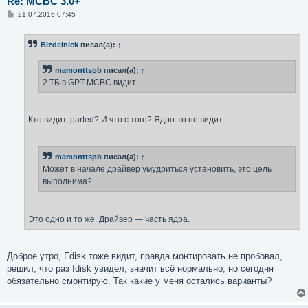
Re: MCBC 3.0+
С
21.07.2016 07:45
о
о
б
Bizdelnick
писал(а):
↑
щ
е
н
mamonttspb
писал(а):
↑
и
е
2 ТБ в GPT МСВС видит
Кто видит, parted? И что с того? Ядро-то не видит.
mamonttspb
писал(а):
↑
Может в начале драйвер умудриться установить, это цель
выполнима?
Это одно и то же. Драйвер — часть ядра.
Доброе утро, Fdisk тоже видит, правда монтировать не пробовал,
решил, что раз fdisk увидел, значит всё нормально, но сегодня
обязательно смонтирую. Так какие у меня остались варианты?