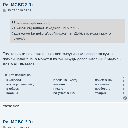
Re: MCBC 3.0+
С
20.07.2016 23:23
о
о
б
mamonttspb
писал(а):
↑
щ
е
на kernel.org нашел исходник Linux 2.4.32
н
(https://www.kernel.org/pub/linux/kernel/v2.4/), это может как-то
и
е
помочь?
Там-то найти не сложно, но в дистрибутивном наверняка кучка
патчей наложена, а может и какой-нибудь дополнительный модуль
для MAC имеется.
Пишите правильно:
в консол
и
в течени
е
(часа)
приемл
е
мо
вк
у́пе
(с чем-либо)
нович
о
к
пробле
м
а
в о
бщем
ню
анс
проб
о
вать
в
оо
бще
п
о у
молчанию
тра
ф
ик
mamonttspb
Re: MCBC 3.0+
С
20.07.2016 23:46