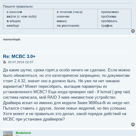
н
и
Пишите правильно:
е
в консол
и
в течени
е
(часа)
приемл
е
мо
вк
у́пе
(с чем-либо)
нович
о
к
пробле
м
а
в о
бщем
ню
анс
проб
о
вать
в
оо
бще
п
о у
молчанию
тра
ф
ик
mamonttspb
Re: MCBC 3.0+
С
20.07.2016 22:07
о
о
Да какие шутки, сроки горят,а особо ничего не сделано. Если можно
б
было обновляться, но это категорически запрещено, по документам
щ
е
стоит 2.4.32, значит оно и должно быть. Не уже ли нет никаких
н
вариантов? Может пересобрать, вытащив параметры из
и
е
установленного MCBC? Еще когда проверил raid - # lsmod | grep raid,
система написала, мой RAID 3 ware неизвестное устройство.
Драйвера искал но именно для модели 3ware 9690sa-8i их нигде нет.
Пытался ставить с других, более новых моделей, но без успешно.
Хотя может и не правильно это делал, какой порядок действий на
МСВС при установке драйверов?
Bizdelnick