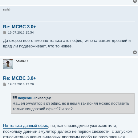
sarich
Re: MCBC 3.0+
С
19.07.2016 15:54
о
о
Да скорее всего именно только этот офис, wine слишком древний и
б
вряд ли поддерживает, что то новее.
щ
е
н
и
ArkanJR
е
Re: MCBC 3.0+
С
19.07.2016 17:29
о
о
б
kolychii19
писал(а):
↑
щ
е
Нашел эмулятор в кп офис, но в нем я так понял можно поставить
н
только виндовский офис 97 и все?
и
е
Не только данный офис
, но, как справедливо уже заметили,
поскольку данный эмулятор далеко не первой свежести, с запуском
относительно новых виндовых программ особо не разгуляешься.