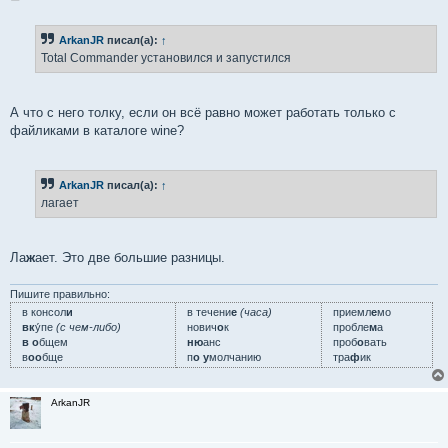
о
о
б
ArkanJR
писал(а):
↑
щ
е
Total Commander установился и запустился
н
и
е
А что с него толку, если он всё равно может работать только с
файликами в каталоге wine?
ArkanJR
писал(а):
↑
лагает
Ла
ж
ает. Это две большие разницы.
Пишите правильно:
в консол
и
в течени
е
(часа)
приемл
е
мо
вк
у́пе
(с чем-либо)
нович
о
к
пробле
м
а
в о
бщем
ню
анс
проб
о
вать
в
оо
бще
п
о у
молчанию
тра
ф
ик
ArkanJR