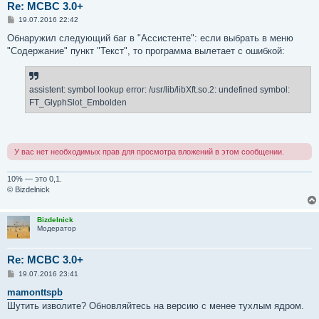
Re: MCBC 3.0+
С
19.07.2016 22:42
о
о
Обнаружил следующий баг в "Ассистенте": если выбрать в меню
б
"Содержание" пункт "Текст", то программа вылетает с ошибкой:
щ
е
н
и
е
assistent: symbol lookup error: /usr/lib/libXft.so.2: undefined symbol:
FT_GlyphSlot_Embolden
У вас нет необходимых прав для просмотра вложений в этом сообщении.
10% — это 0,1.
© Bizdelnick
Bizdelnick
Модератор
Re: MCBC 3.0+
С
19.07.2016 23:41
о
о
mamonttspb
б
Шутить изволите? Обновляйтесь на версию с менее тухлым ядром.
щ
е