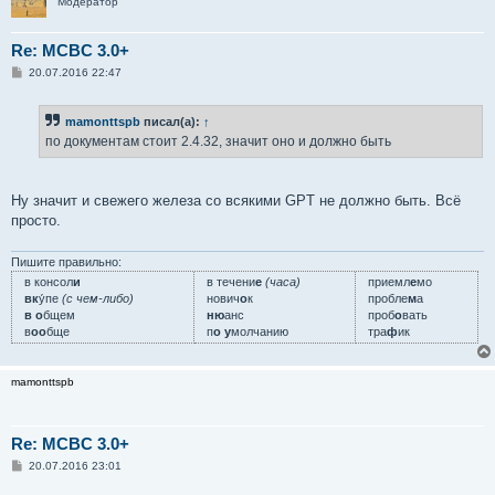
Модератор
Re: MCBC 3.0+
С
20.07.2016 22:47
о
о
б
mamonttspb
писал(а):
↑
щ
е
по документам стоит 2.4.32, значит оно и должно быть
н
и
е
Ну значит и свежего железа со всякими GPT не должно быть. Всё
просто.
Пишите правильно:
в консол
и
в течени
е
(часа)
приемл
е
мо
вк
у́пе
(с чем-либо)
нович
о
к
пробле
м
а
в о
бщем
ню
анс
проб
о
вать
в
оо
бще
п
о у
молчанию
тра
ф
ик
mamonttspb
Re: MCBC 3.0+
С
20.07.2016 23:01
о
о