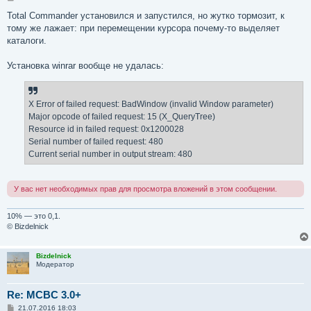
о
о
Total Commander установился и запустился, но жутко тормозит, к
б
тому же лажает: при перемещении курсора почему-то выделяет
щ
е
каталоги.
н
и
е
Установка winrar вообще не удалась:
X Error of failed request: BadWindow (invalid Window parameter)
Major opcode of failed request: 15 (X_QueryTree)
Resource id in failed request: 0x1200028
Serial number of failed request: 480
Current serial number in output stream: 480
У вас нет необходимых прав для просмотра вложений в этом сообщении.
10% — это 0,1.
© Bizdelnick
Bizdelnick
Модератор
Re: MCBC 3.0+
С
21.07.2016 18:03