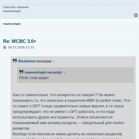
Спасибо сказали:
mamonttspb
mamonttspb
Re: MCBC 3.0+
С
26.07.2016 17:13
о
о
б
Bizdelnick
писал(а):
↑
щ
е
н
mamonttspb
писал(а):
↑
и
е
Fdisk тоже видит
Как-то сомнительно. Что конкретно он говорит? Он может
показывать то, что записано в защитном MBR (и parted тоже). Что-
то знают о GPT только сравнительно новые версии, и те сразу
предупреждают, что не умеют с GPT работать, и что надо
использовать другие инструменты. Этим и объясняется
показываемый ими размер раздела — предельный для msdos-
разметки.
Вообще если массив не нужно делить на несколько разделов,