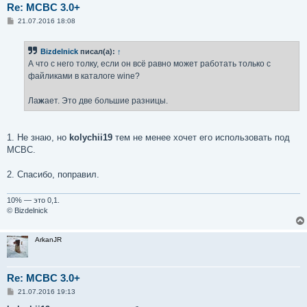
Re: MCBC 3.0+
С
21.07.2016 18:08
о
о
б
Bizdelnick
писал(а):
↑
щ
е
А что с него толку, если он всё равно может работать только с
н
файликами в каталоге wine?
и
е
Ла
ж
ает. Это две большие разницы.
1. Не знаю, но
kolychii19
тем не менее хочет его использовать под
МСВС.
2. Спасибо, поправил.
10% — это 0,1.
© Bizdelnick
ArkanJR
Re: MCBC 3.0+
С
21.07.2016 19:13
о