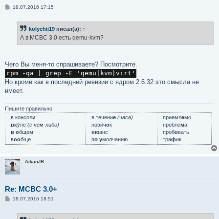
С
18.07.2016 17:15
о
о
б
kolychii19
писал(а):
↑
щ
е
А в МСВС 3.0 есть qemu-kvm?
н
и
е
Чего Вы меня-то спрашиваете? Посмотрите.
rpm -qa | grep -E 'qemu|kvm|virt'
Но кроме как в последней ревизии с ядром 2.6.32 это смысла не
имеет.
Пишите правильно:
в консол
и
в течени
е
(часа)
приемл
е
мо
вк
у́пе
(с чем-либо)
нович
о
к
пробле
м
а
в о
бщем
ню
анс
проб
о
вать
в
оо
бще
п
о у
молчанию
тра
ф
ик
ArkanJR
Re: MCBC 3.0+
С
18.07.2016 18:51
о
о
б