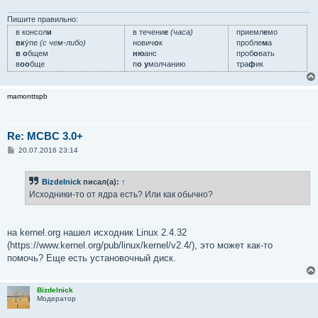
е
н
и
Пишите правильно:
е
в консол
и
в течени
е
(часа)
приемл
е
мо
вк
у́пе
(с чем-либо)
нович
о
к
пробле
м
а
в о
бщем
ню
анс
проб
о
вать
в
оо
бще
п
о у
молчанию
тра
ф
ик
mamonttspb
Re: MCBC 3.0+
С
20.07.2016 23:14
о
о
б
Bizdelnick
писал(а):
↑
щ
е
Исходники-то от ядра есть? Или как обычно?
н
и
е
на kernel.org нашел исходник Linux 2.4.32
(https://www.kernel.org/pub/linux/kernel/v2.4/), это может как-то
помочь? Еще есть установочный диск.
Bizdelnick
Модератор