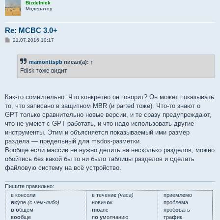
Bizdelnick
Модератор
Re: MCBC 3.0+
С
21.07.2016 10:17
о
о
б
mamonttspb
писал(а):
↑
щ
е
Fdisk тоже видит
н
и
е
Как-то сомнительно. Что конкретно он говорит? Он может показывать
то, что записано в защитном MBR (и parted тоже). Что-то знают о
GPT только сравнительно новые версии, и те сразу предупреждают,
что не умеют с GPT работать, и что надо использовать другие
инструменты. Этим и объясняется показываемый ими размер
раздела — предельный для msdos-разметки.
Вообще если массив не нужно делить на несколько разделов, можно
обойтись без какой бы то ни было таблицы разделов и сделать
файловую систему на всё устройство.
Пишите правильно:
в консол
и
в течени
е
(часа)
приемл
е
мо
вк
у́пе
(с чем-либо)
нович
о
к
пробле
м
а
в о
бщем
ню
анс
проб
о
вать
в
оо
бще
п
о у
молчанию
тра
ф
ик