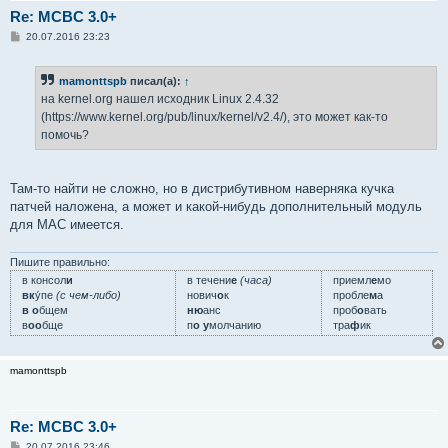
Re: MCBC 3.0+
С
20.07.2016 23:23
о
о
б
mamonttspb
писал(а):
↑
щ
е
на kernel.org нашел исходник Linux 2.4.32
н
(https://www.kernel.org/pub/linux/kernel/v2.4/), это может как-то
и
е
помочь?
Там-то найти не сложно, но в дистрибутивном наверняка кучка
патчей наложена, а может и какой-нибудь дополнительный модуль
для MAC имеется.
Пишите правильно:
в консол
и
в течени
е
(часа)
приемл
е
мо
вк
у́пе
(с чем-либо)
нович
о
к
пробле
м
а
в о
бщем
ню
анс
проб
о
вать
в
оо
бще
п
о у
молчанию
тра
ф
ик
mamonttspb
Re: MCBC 3.0+
С
20.07.2016 23:46