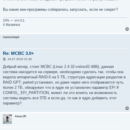
Вы какие вин-программы собирались запускать, если не секрет?
10% — это 0,1.
© Bizdelnick
mamonttspb
Re: MCBC 3.0+
С
19.07.2016 21:42
о
о
Добрый вечер, стоит МСВС (Linux 2.4.32-vniins42 i686), данная
б
система находится на сервере, необходимо сделать так, чтобы она
щ
е
видела аппаратный RAID-5 на 5 ТБ, структура адресации разделов в
н
RAID GPT, parted установил, но даже через него отображается чуть
и
е
более 2 ТБ, обнаружил что в ядре не установлен параметр EFI #
CONFIG_ EFI_PARTITION, может ли это влиять на возможность
системы видеть все 5ТБ и если да, то как в ядро добавить этот
параметр?
ArkanJR