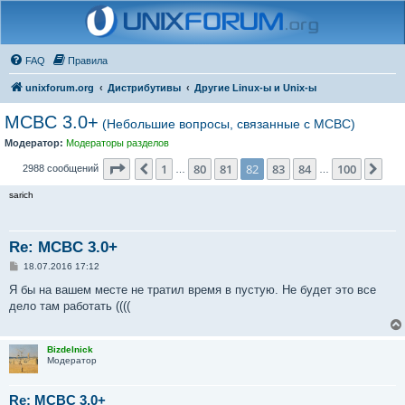
FAQ
Правила
unixforum.org
Дистрибутивы
Другие Linux-ы и Unix-ы
MCBC 3.0+
(Небольшие вопросы, связанные с МСВС)
Модератор:
Модераторы разделов
Страница
82
из
100
1
80
81
82
83
84
100
Пред.
Сле
2988 сообщений
…
…
sarich
Re: MCBC 3.0+
С
18.07.2016 17:12
о
о
Я бы на вашем месте не тратил время в пустую. Не будет это все
б
дело там работать ((((
щ
е
н
и
Bizdelnick
е
Модератор
Re: MCBC 3.0+