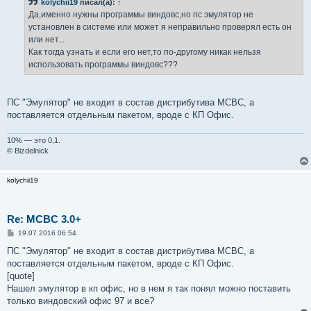
kolychii19
писал(а):
↑
щ
е
Да,именно нужны программы виндовс,но пс эмулятор не
н
установлен в системе или может я неправильно проверял есть он
и
е
или нет...
Как тогда узнать и если его нет,то по-другому никак нельзя
использовать программы виндовс???
ПС "Эмулятор" не входит в состав дистрибутива МСВС, а
поставляется отдельным пакетом, вроде с КП Офис.
10% — это 0,1.
© Bizdelnick
kolychii19
Re: MCBC 3.0+
С
19.07.2016 06:54
о
о
ПС "Эмулятор" не входит в состав дистрибутива МСВС, а
б
поставляется отдельным пакетом, вроде с КП Офис.
щ
е
[quote]
н
Нашел эмулятор в кп офис, но в нем я так понял можно поставить
и
е
только виндовский офис 97 и все?