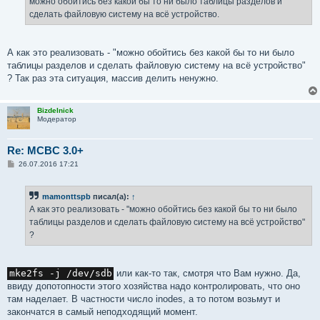
можно обойтись без какой бы то ни было таблицы разделов и
сделать файловую систему на всё устройство.
А как это реализовать - "можно обойтись без какой бы то ни было
таблицы разделов и сделать файловую систему на всё устройство"
? Так раз эта ситуация, массив делить ненужно.
Bizdelnick
Модератор
Re: MCBC 3.0+
С
26.07.2016 17:21
о
о
б
mamonttspb
писал(а):
↑
щ
е
А как это реализовать - "можно обойтись без какой бы то ни было
н
таблицы разделов и сделать файловую систему на всё устройство"
и
е
?
mke2fs -j /dev/sdb
или как-то так, смотря что Вам нужно. Да,
ввиду допотопности этого хозяйства надо контролировать, что оно
там наделает. В частности число inodes, а то потом возьмут и
закончатся в самый неподходящий момент.