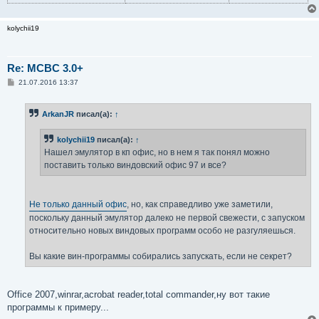
kolychii19
Re: MCBC 3.0+
С
21.07.2016 13:37
о
о
б
ArkanJR
писал(а):
↑
щ
е
н
kolychii19
писал(а):
↑
и
е
Нашел эмулятор в кп офис, но в нем я так понял можно
поставить только виндовский офис 97 и все?
Не только данный офис
, но, как справедливо уже заметили,
поскольку данный эмулятор далеко не первой свежести, с запуском
относительно новых виндовых программ особо не разгуляешься.
Вы какие вин-программы собирались запускать, если не секрет?
Office 2007,winrar,acrobat reader,total commander,ну вот такие
программы к примеру...