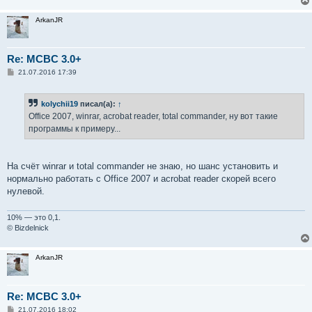
ArkanJR
Re: MCBC 3.0+
С
21.07.2016 17:39
о
о
б
kolychii19
писал(а):
↑
щ
е
Office 2007, winrar, acrobat reader, total commander, ну вот такие
н
программы к примеру...
и
е
На счёт winrar и total commander не знаю, но шанс установить и
нормально работать с Office 2007 и acrobat reader скорей всего
нулевой.
10% — это 0,1.
© Bizdelnick
ArkanJR
Re: MCBC 3.0+
С
21.07.2016 18:02