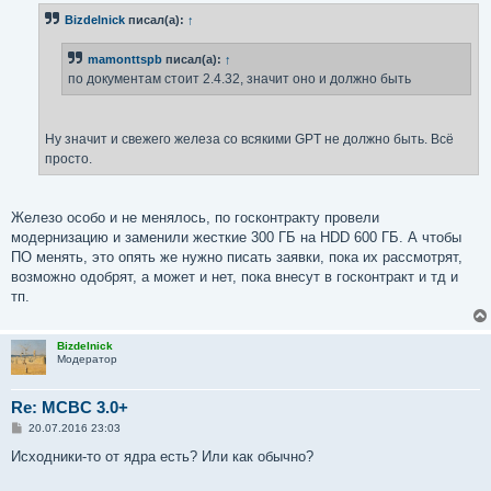
б
Bizdelnick
писал(а):
↑
щ
е
н
mamonttspb
писал(а):
↑
и
е
по документам стоит 2.4.32, значит оно и должно быть
Ну значит и свежего железа со всякими GPT не должно быть. Всё
просто.
Железо особо и не менялось, по госконтракту провели
модернизацию и заменили жесткие 300 ГБ на HDD 600 ГБ. А чтобы
ПО менять, это опять же нужно писать заявки, пока их рассмотрят,
возможно одобрят, а может и нет, пока внесут в госконтракт и тд и
тп.
Bizdelnick
Модератор
Re: MCBC 3.0+
С
20.07.2016 23:03
о
о
Исходники-то от ядра есть? Или как обычно?
б
щ