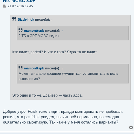
Re: MCBC 3.0+
С
21.07.2016 07:45
о
о
б
Bizdelnick
писал(а):
↑
щ
е
н
mamonttspb
писал(а):
↑
и
е
2 ТБ в GPT МСВС видит
Кто видит, parted? И что с того? Ядро-то не видит.
mamonttspb
писал(а):
↑
Может в начале драйвер умудриться установить, это цель
выполнима?
Это одно и то же. Драйвер — часть ядра.
Доброе утро, Fdisk тоже видит, правда монтировать не пробовал,
решил, что раз fdisk увидел, значит всё нормально, но сегодня
обязательно смонтирую. Так какие у меня остались варианты?