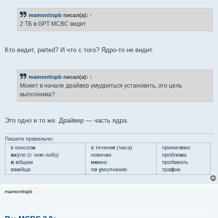
о
б
mamonttspb
писал(а):
↑
щ
е
2 ТБ в GPT МСВС видит
н
и
е
Кто видит, parted? И что с того? Ядро-то не видит.
mamonttspb
писал(а):
↑
Может в начале драйвер умудриться установить, это цель
выполнима?
Это одно и то же. Драйвер — часть ядра.
Пишите правильно:
в консол
и
в течени
е
(часа)
приемл
е
мо
вк
у́пе
(с чем-либо)
нович
о
к
пробле
м
а
в о
бщем
ню
анс
проб
о
вать
в
оо
бще
п
о у
молчанию
тра
ф
ик
mamonttspb