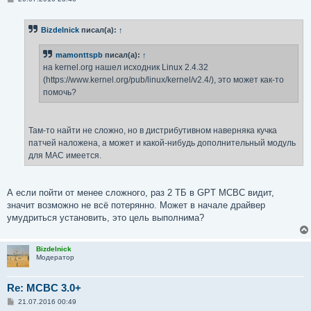
о
о
б
Bizdelnick
писал(а):
↑
щ
е
н
mamonttspb
писал(а):
↑
и
е
на kernel.org нашел исходник Linux 2.4.32
(https://www.kernel.org/pub/linux/kernel/v2.4/), это может как-то
помочь?
Там-то найти не сложно, но в дистрибутивном наверняка кучка
патчей наложена, а может и какой-нибудь дополнительный модуль
для MAC имеется.
А если пойти от менее сложного, раз 2 ТБ в GPT МСВС видит,
значит возможно не всё потерянно. Может в начале драйвер
умудриться установить, это цель выполнима?
Bizdelnick
Модератор
Re: MCBC 3.0+
С
21.07.2016 00:49
о