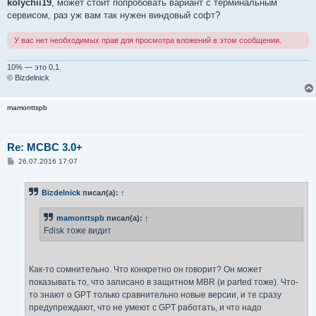
о
kolychii19
, может стоит попробовать вариант с терминальным
б
сервисом, раз уж вам так нужен виндовый софт?
щ
е
н
У вас нет необходимых прав для просмотра вложений в этом сообщении.
и
е
10% — это 0,1.
© Bizdelnick
mamonttspb
Re: MCBC 3.0+
С
26.07.2016 17:07
о
о
б
Bizdelnick
писал(а):
↑
щ
е
н
mamonttspb
писал(а):
↑
и
е
Fdisk тоже видит
Как-то сомнительно. Что конкретно он говорит? Он может
показывать то, что записано в защитном MBR (и parted тоже). Что-
то знают о GPT только сравнительно новые версии, и те сразу
предупреждают, что не умеют с GPT работать, и что надо