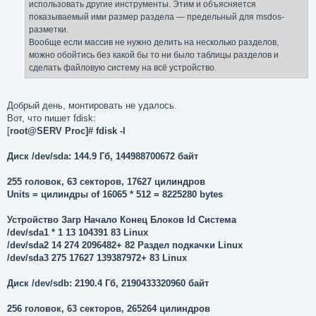
использовать другие инструменты. Этим и объясняется
показываемый ими размер раздела — предельный для msdos-
разметки.
Вообще если массив не нужно делить на несколько разделов,
можно обойтись без какой бы то ни было таблицы разделов и
сделать файловую систему на всё устройство.
Добрый день, монтировать не удалось.
Вот, что пишет fdisk:
[
root@SERV Proc]# fdisk -l
Диск /dev/sda: 144.9 Гб, 144988700672 байт
255 головок, 63 секторов, 17627 цилиндров
Units = цилиндры of 16065 * 512 = 8225280 bytes
Устройство Загр Начало Конец Блоков Id Система
/dev/sda1 * 1 13 104391 83 Linux
/dev/sda2 14 274 2096482+ 82 Раздел подкачки Linux
/dev/sda3 275 17627 139387972+ 83 Linux
Диск /dev/sdb: 2190.4 Гб, 2190433320960 байт
256 головок, 63 секторов, 265264 цилиндров