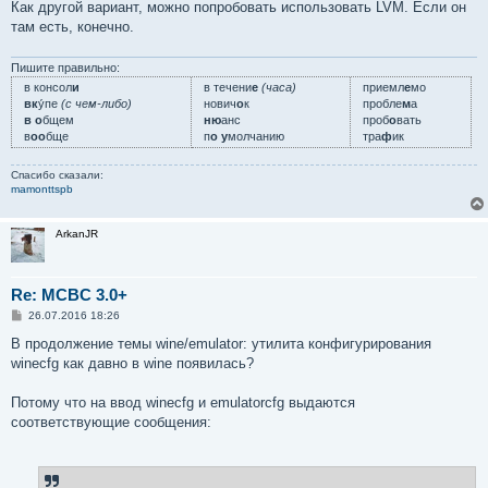
Как другой вариант, можно попробовать использовать LVM. Если он
там есть, конечно.
Пишите правильно:
в консол
и
в течени
е
(часа)
приемл
е
мо
вк
у́пе
(с чем-либо)
нович
о
к
пробле
м
а
в о
бщем
ню
анс
проб
о
вать
в
оо
бще
п
о у
молчанию
тра
ф
ик
Спасибо сказали:
mamonttspb
ArkanJR
Re: MCBC 3.0+
С
26.07.2016 18:26
о
о
В продолжение темы wine/emulator: утилита конфигурирования
б
winecfg как давно в wine появилась?
щ
е
н
Потому что на ввод winecfg и emulatorcfg выдаются
и
е
соответствующие сообщения: