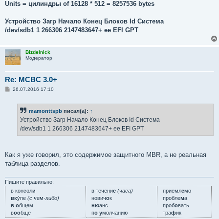
Units = цилиндры of 16128 * 512 = 8257536 bytes
Устройство Загр Начало Конец Блоков Id Система
/dev/sdb1 1 266306 2147483647+ ee EFI GPT
Bizdelnick
Модератор
Re: MCBC 3.0+
С
26.07.2016 17:10
о
о
б
mamonttspb
писал(а):
↑
щ
е
Устройство Загр Начало Конец Блоков Id Система
н
/dev/sdb1 1 266306 2147483647+ ee EFI GPT
и
е
Как я уже говорил, это содержимое защитного MBR, а не реальная
таблица разделов.
Пишите правильно:
в консол
и
в течени
е
(часа)
приемл
е
мо
вк
у́пе
(с чем-либо)
нович
о
к
пробле
м
а
в о
бщем
ню
анс
проб
о
вать
в
оо
бще
п
о у
молчанию
тра
ф
ик