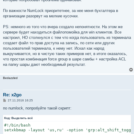
По важности NumLock приоритетнее, за нее меня бухгалтера в
организации разорвут на мелкие кусочки.
PS: немного из того что вчера создало непонятности. На этом же
сервере будет находиться файлопомойка для win клиентов. Все
настроил, НО столкнулся с тем что когда пользователь из терминала
создает файл то прав доступа на запись, по сети или других
пользователей терминала, к нему нет. Искал как народ
выкручивается, но в чистую таких примеров нет, в итоге оказалось,
что простая комбинация force group в шаре самбы + настройка ACL
на папку шары дают необходимый результат.
Bedazzled
Re: x2go
С
27.11.2016 16:25
о
о
по numlock, попробуйте такой скрипт:
б
щ
Код:
е
Выделить всё
н
#!/bin/bash

и
е
setxkbmap -layout 'us,ru' -option 'grp:alt_shift_toggl