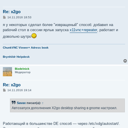
Re: x2go
С
14.11.2016 18:53
о
о
я у некоторых сделал более "извращеный" способ: добавил на
б
рабочий стол в сессии ярлык запуска
x11vnc+repeater
, работает и
щ
е
довольно шутро
н
и
е
ChunkVNC Viewer+ Adress book
Brynhildr Helpdesk
Bizdelnick
Модератор
Re: x2go
С
14.11.2016 19:14
о
о
б
Savax
писал(а):
↑
щ
е
Автозапуск дополнения X2go desktop sharing в gnome настроил.
н
и
е
Работающий в большинстве DE способ — через /etc/xdg/autostart/.