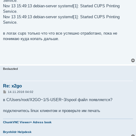
Service.
Nov 13 15:49:13 debian-server systemd[1]: Started CUPS Printing
Service.
Nov 13 15:49:13 debian-server systemd[1]: Started CUPS Printing
Service.
в логах cups только что что все успешно отработано, пока не
понимаю куда копать дальше.
Bedazzled
Re: x2go
С
14.11.2016 04:02
о
о
в C/Users/root/X2GO~1/S-USER~3/spool файл появляется?
б
щ
е
подключитесь linux клиентом и проверьте им печать
н
и
е
ChunkVNC Viewer+ Adress book
Brynhildr Helpdesk