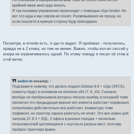
По описанию в официальном вики тоже не особо понятно (по
крайней мере мне) куда копать.
Я так понимаю управление происходит с помощью x2go broker. Но
вот что куда и как совсем не понял. Разжевывания не прошу, но
если пошлете в нужную сторону буду благодарен.
Посмотри, в ютюбе есть, я где-то видел. Я пробовал - получилось,
правда не в 2 клика, но тем не менее. Важно, чтобы кол-во сессий у
юзера не ограничивалось одной. По этому поводу я писал об этом в
этой ветке.
avalon-bt
писал(а):
↑
Подскажите новичку, что делать поднял Debian 8.6 + x2go (XFCE),
клиенты будут в основном на windows x64 (7, 8, 10). Сначала
вообще не пробрасывала ресурсы писала ошибку, в соседней теме
прочитал что предыдущая версия win клиента работает нормально
попробовал действительно все работает, клавиатуру тоже
пофиксил, но принтер зараза работать не хочет. Это все нужно для
запуска 1С 8.3 + SQL, 2 офиса в разных городах + несколько
пользователей цепляющихся с ноутов из разных мест, поэтому
проброс принтера важен.