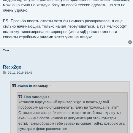
можно конечно на каждую базу по своей сессии сделать, но это не
очень удобно.
PS: Просьба писать ответы хотя бы немного разворачивая, я еще
сильно начинающий, только начал переучиваться, а тут мелкософт
политику лицензирования серверов (win и sql) резко поменял и
клиенты стройными рядами хотят уйти на линукс.
Tlon
Re: x2go
С
26.11.2016 16:46
о
о
б
avalon-bt
писал(а):
↑
щ
е
н
Tlon
писал(а):
↑
и
е
Установи виртуальный принтер x2go, а печать делай
пробросом- меню-опции-печать, галку на "команда печати".
Ставишь sumatra pdf и пишешь в строке этой команды путь к
ехе-шнику с соотв. ключом (в документации этой суматры
есть). Таким образом тебе сервак высылает pdf-ку которую эта
суматра в фоне распечатает