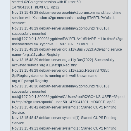
started X2Go agent session with ID user-50-
1479041301_stDXFCE_dp32
Nov 13 15:48:28 debian-server /usr/bin/x2goruncommand: launching
session with Xsession-x2go mechanism, using STARTUP="xfce4-
session"
Nov 13 15:48:29 debian-server /usr/bin/x2gomountdirs[6816]:
successfully mounted
root@127.0.0.1:30003/cygdrive/E/VIRTUA~1/SHARE_~1 to /tmp/.x2go-
user/media/disk/_cygdrive_E_VIRTUA1_SHARE_1
Nov 13 15:48:29 debian-server org.a11y.Bus[7022]: Activating service
name='org.a11y.atspi.Registry'
Nov 13 15:48:29 debian-server org.a11y.Bus[7022]: Successfully
activated service 'org.a11y.atspi.Registry'
Nov 13 15:48:29 debian-server org.a11y.atspi.Registry[7085]:
SpiRegistry daemon is running with well-known name -
org.a11y.atspi.Registry
Nov 13 15:48:30 debian-server /usr/bin/x2gomountdirs[6816]:
successfully mounted
root@127.0.0.1:30003/cygdrive/C/Users/root/X2GO~1/S-USER~3/spool
to /tmp/.x2go-user/spool/C-user-50-1479041301_stDXFCE_dp32
Nov 13 15:48:42 debian-server systemd[1]: Started CUPS Printing
Service.
Nov 13 15:48:42 debian-server systemd[1]: Started CUPS Printing
Service.
Nov 13 15:49:13 debian-server systemd[1]: Started CUPS Printing