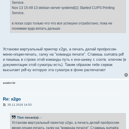
Service.
Nov 13 15:49:13 debian-server systemd[1]: Started CUPS Printing
Service.
в логах cups только что что все успешно отработано, пока не
понимаю куда копать дальше.
Установи виртуальный принтер x2go, а печать делай пробросом-
меню-опции-печать, галку на "команда печати". Ставишь sumatra pdf
и пишешь в строке этой команды путь к ехе-шнику с соотв. ключом (в
документации этой суматры есть). Таким образом тебе сервак
высылает pdf-ку которую эта суматра в фоне распечатает
avalon-bt
Re: x2go
С
26.11.2016 14:53
о
о
б
Tlon
писал(а):
↑
щ
е
Установи виртуальный принтер x2go, а печать делай пробросом-
н
меню-опции-печать, галку на "команда печати". Ставишь sumatra
и