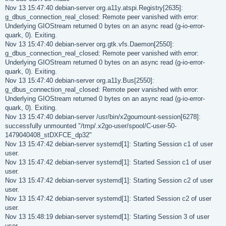
Nov 13 15:47:40 debian-server org.a11y.atspi.Registry[2635]:
g_dbus_connection_real_closed: Remote peer vanished with error:
Underlying GIOStream returned 0 bytes on an async read (g-io-error-
quark, 0). Exiting.
Nov 13 15:47:40 debian-server org.gtk.vfs.Daemon[2550]:
g_dbus_connection_real_closed: Remote peer vanished with error:
Underlying GIOStream returned 0 bytes on an async read (g-io-error-
quark, 0). Exiting.
Nov 13 15:47:40 debian-server org.a11y.Bus[2550]:
g_dbus_connection_real_closed: Remote peer vanished with error:
Underlying GIOStream returned 0 bytes on an async read (g-io-error-
quark, 0). Exiting.
Nov 13 15:47:40 debian-server /usr/bin/x2goumount-session[6278]:
successfully unmounted "/tmp/.x2go-user/spool/C-user-50-
1479040408_stDXFCE_dp32"
Nov 13 15:47:42 debian-server systemd[1]: Starting Session c1 of user
user.
Nov 13 15:47:42 debian-server systemd[1]: Started Session c1 of user
user.
Nov 13 15:47:42 debian-server systemd[1]: Starting Session c2 of user
user.
Nov 13 15:47:42 debian-server systemd[1]: Started Session c2 of user
user.
Nov 13 15:48:19 debian-server systemd[1]: Starting Session 3 of user
user.