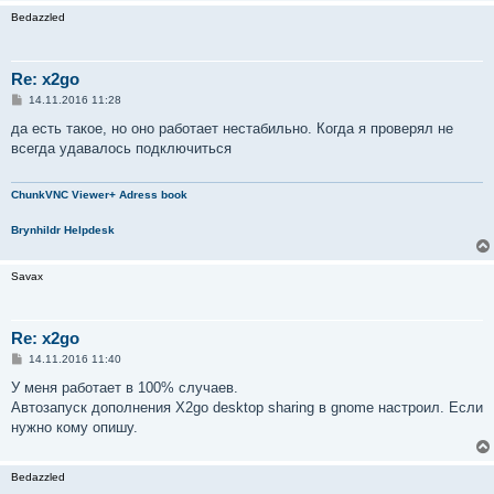
Bedazzled
Re: x2go
С
14.11.2016 11:28
о
о
да есть такое, но оно работает нестабильно. Когда я проверял не
б
всегда удавалось подключиться
щ
е
н
и
ChunkVNC Viewer+ Adress book
е
Brynhildr Helpdesk
Savax
Re: x2go
С
14.11.2016 11:40
о
о
У меня работает в 100% случаев.
б
Автозапуск дополнения X2go desktop sharing в gnome настроил. Если
щ
е
нужно кому опишу.
н
и
е
Bedazzled