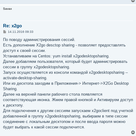
Savax
Re: x2go
С
14.11.2016 09:33
о
о
По поводу администрирования сессий.
б
Есть дополнение X2go desctop sharing - позволяет предоставлять
щ
е
доступ к своей сессии.
н
Устанавливаем на Centos: yum install x2godesktopsharing.
и
е
Далее добавляем пользователя, который будет администрировать
сессии в группу x2godesktopsharing.
Запуск осуществляется из консоли командой x2godesktopsharing --
activate-desktop-sharing.
Или из десктопа заходим в Приложения-> Интернет->X2Go Desktop
Sharing.
Далее на верхней панели рабочего стола появляется
соответствующая иконка. Жмем правой кнопкой и Активируем доступ
к десктопу.
Для подключения к другим сессиям запускаем x2goclient под учеткой
добавленной в группу x2godesktopsharing, выбираем в типе сессии
соединение с локальным десктопом и после ввода пароля можно
будет выбрать к какой сессии подключится.