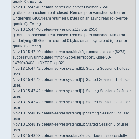
quark, 0). Exiting.
Nov 13 15:47:40 debian-server org.gtk.vfs.Daemon[2550]:
g_dbus_connection_real_closed: Remote peer vanished with error:
Underlying GIOStream returned 0 bytes on an async read (g-io-error-
quark, 0). Exiting.
Nov 13 15:47:40 debian-server org.a11y.Bus[2550]:
g_dbus_connection_real_closed: Remote peer vanished with error:
Underlying GIOStream returned 0 bytes on an async read (g-io-error-
quark, 0). Exiting.
Nov 13 15:47:40 debian-server /usr/bin/x2goumount-session[6278]:
successfully unmounted "/tmp/.x2go-user/spool/C-user-50-
1479040408_stDXFCE_dp32"
Nov 13 15:47:42 debian-server systemd[1]: Starting Session c1 of user
user.
Nov 13 15:47:42 debian-server systemd[1]: Started Session c1 of user
user.
Nov 13 15:47:42 debian-server systemd[1]: Starting Session c2 of user
user.
Nov 13 15:47:42 debian-server systemd[1]: Started Session c2 of user
user.
Nov 13 15:48:19 debian-server systemd[1]: Starting Session 3 of user
user.
Nov 13 15:48:19 debian-server systemd[1]: Started Session 3 of user
user.
Nov 13 15:48:23 debian-server /usr/bin/x2gostartagent: successfully