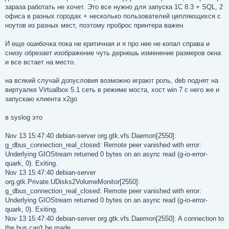
зараза работать не хочет. Это все нужно для запуска 1С 8.3 + SQL, 2
офиса в разных городах + несколько пользователей цепляющихся с
ноутов из разных мест, поэтому проброс принтера важен.
И еще ошибочка пока не критичная и я про нее не копал справа и
снизу обрезает изображение чуть дернешь изменение размеров окна
и все встает на место.
на всякий случай допусловия возможно играют роль, deb поднят на
виртуалке Virtualbox 5.1 сеть в режиме моста, хост win 7 с него же и
запускаю клиента x2go
в syslog это
Nov 13 15:47:40 debian-server org.gtk.vfs.Daemon[2550]:
g_dbus_connection_real_closed: Remote peer vanished with error:
Underlying GIOStream returned 0 bytes on an async read (g-io-error-
quark, 0). Exiting.
Nov 13 15:47:40 debian-server
org.gtk.Private.UDisks2VolumeMonitor[2550]:
g_dbus_connection_real_closed: Remote peer vanished with error:
Underlying GIOStream returned 0 bytes on an async read (g-io-error-
quark, 0). Exiting.
Nov 13 15:47:40 debian-server org.gtk.vfs.Daemon[2550]: A connection to
the bus can't be made