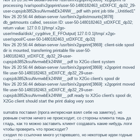
processing /var/spool/x2goprint/user-50-1480182463_stDXFCE_dp32_29-
user-cupsjob3852ksuNvmwbEk24NW__.pdf with print job title ,,Untitled1''
Nov 26 20:56:44 debian-server /usr/bin/x2golistmounts[3878]:
db_getmounts called, session ID: user-50-1480182463_stDXFCE_dp32;
return value: 127.0.0.1|/tmp/.x2go-
user/media/disk/_cygdrive_E_FFOutput| 127.0.0.1|/tmp/.x2go-
user/spool/C-user-50-1480182463_stDXFCE_dp32|
Nov 26 20:56:44 debian-server /usr/bin/x2goprint[3869]: client-side spool
dir is mounted, transferring printable file user-50-
1480182463_stDXFCE_dp32_29-user-
cupsjob3852ksuNvmwbEk24NW__.pdf to X2Go client system
Nov 26 20:56:44 debian-server /usr/bin/x2goprint[3869]: x2goprint moved
file user-50-1480182463_stDXFCE_dp32_29-user-
cupsjob3852ksuNvmwbEk24NW__.pdf to X2Go client's spool dir
Nov 26 20:56:44 debian-server /usr/bin/x2goprint[3869]: x2goprint moved
file user-50-1480182463_stDXFCE_dp32_29-user-
cupsjob3852ksuNvmwbEk24NW__.pdf.ready to X2Go client's spool dir,
X2Go client should start the print dialog very soon
sumatra поставил (прога интересная взял себе на заметку), но
ровным счетом ничего не происходит, со стороны клиента тишь да
гладь, как то можно заставить клиент создавать какие нибудь логи
чтобы проверить что происходит?
сходил по ссылочке много устаревшего, но некоторые идеи годные