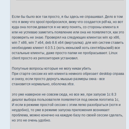
Если бы было все так просто, я бы здесь не спрашивал. Дело в том
что я вижу что spool пробросился, вижу что создается pdf-ка, но вот
куда она потом девается я не могу понять, со стороны клиента я
или не успеваю заметить появление или она не появляется, как это
проверить не знаю. Проверял на следующих клиентах win xp x86,
win 7 x86, win 7 x64, deb 8.6 x64 (виртуалка). для win систем ставить
необходимо клиент 4.0.5.1 (хоть июньский хоть сентябрьский) все
остальные клиенты, даже просто папки не пробрасывают. Linux
client просто из репозитория установил.
Попутные вопросы которые не могу никак убить
При старте сессии из win клиента немного обрезает desktop справа
и снизу, если просто дернуть мышью размеры окна - все
становится нормально, оболочка xfce.
это уже наверное не совсем сюда, но все же, при запуске 1c 8.3
диалог выбора пользователя появляется под окном логотипа 1с,
И если в режиме простой сессии с этим легко разобраться (хотя и
неудобно), то уже в режиме запуска приложения возникает
проблема, можно конечно на каждую базу по своей сессии сделать,
но это не очень удобно.