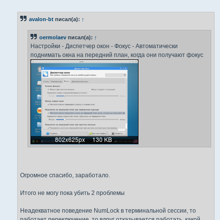
о
о
б
avalon-bt
писал(а):
↑
щ
е
н
oermolaev
писал(а):
↑
и
е
Настройки - Диспетчер окон - Фокус - Автоматически
поднимать окна на передний план, когда они получают фокус
Огромное спасибо, заработало.
Итого не могу пока убить 2 проблемы
Неадекватное поведение NumLock в терминальной сессии, то
работает переключение, то вдруг отказывается работать, какой