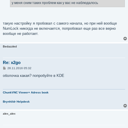
у меня сним таких проблем как у вас не наблюдалось
такую настройку я пробовал с самого начала, но при ней вообще
NumLock никогда не включается, попробовал еще раз все верно
вообще не работает.
Bedazzled
Re: x2go
С
28.11.2016 05:32
о
о
оболочка какая? попробуйте в KDE
б
щ
е
н
и
ChunkVNC Viewer+ Adress book
е
Brynhildr Helpdesk
alex_alex