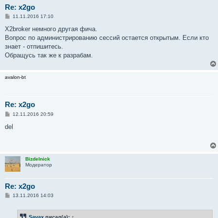
Re: x2go
С
11.11.2016 17:10
о
о
X2broker немного другая фича.
б
Вопрос по администрированию сессий остается открытым. Если кто
щ
е
знает - отпишитесь.
н
Обращусь так же к разрабам.
и
е
avalon-bt
Re: x2go
С
12.11.2016 20:59
о
о
del
б
щ
е
н
и
Bizdelnick
е
Модератор
Re: x2go
С
13.11.2016 14:03
о
о
б
Savax
писал(а):
↑