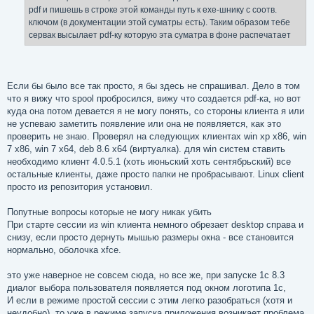
е
pdf и пишешь в строке этой команды путь к ехе-шнику с соотв.
ключом (в документации этой суматры есть). Таким образом тебе
сервак высылает pdf-ку которую эта суматра в фоне распечатает
Если бы было все так просто, я бы здесь не спрашивал. Дело в том
что я вижу что spool пробросился, вижу что создается pdf-ка, но вот
куда она потом девается я не могу понять, со стороны клиента я или
не успеваю заметить появление или она не появляется, как это
проверить не знаю. Проверял на следующих клиентах win xp x86, win
7 x86, win 7 x64, deb 8.6 x64 (виртуалка). для win систем ставить
необходимо клиент 4.0.5.1 (хоть июньский хоть сентябрьский) все
остальные клиенты, даже просто папки не пробрасывают. Linux client
просто из репозитория установил.
Попутные вопросы которые не могу никак убить
При старте сессии из win клиента немного обрезает desktop справа и
снизу, если просто дернуть мышью размеры окна - все становится
нормально, оболочка xfce.
это уже наверное не совсем сюда, но все же, при запуске 1c 8.3
диалог выбора пользователя появляется под окном логотипа 1с,
И если в режиме простой сессии с этим легко разобраться (хотя и
неудобно), то уже в режиме запуска приложения возникает проблема,