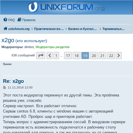
FAQ
Правила
unixforum.org
Практические вопросы
Бизнес и бухгалтерия под Линукс
Терминальные решения
x2go
(кто использует)
Модераторы:
dimbor
,
Модераторы разделов
Страница
19
из
22
1
17
18
19
20
21
22
Пред.
След.
636 сообщений
…
Savax
Re: x2go
С
11.11.2016 12:00
о
о
Этот поста модератор перекинул из другой темы. Эта проблема
б
решена уже, спасибо.
щ
е
Сервер настроил. Все работает отлично:
н
Сервак centos 6.8, клиенты с windows машин с авторизацией
и
е
учетками AD. Проброс шар и принтеров работает.
Теперь вопрос с администрированием сессий. В виндовом сервере
терминалов есть возможность подключатся к рабочему столу
пользователей для помощи, а так же отключать их от сервера.