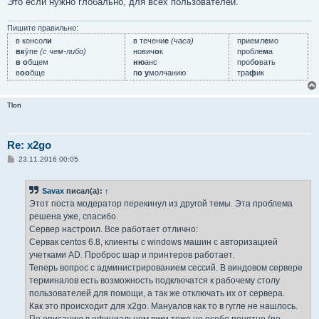
Это если нужно глобально, для всех пользователей.
Пишите правильно:
в консол
и
в течени
е
(часа)
приемл
е
мо
вк
у́пе
(с чем-либо)
нович
о
к
пробле
м
а
в о
бщем
ню
анс
проб
о
вать
в
оо
бще
п
о у
молчанию
тра
ф
ик
Tlon
Re: x2go
С
23.11.2016 00:05
о
о
б
Savax
писал(а):
↑
щ
е
Этот поста модератор перекинул из другой темы. Эта проблема
н
решена уже, спасибо.
и
е
Сервер настроил. Все работает отлично:
Сервак centos 6.8, клиенты с windows машин с авторизацией
учетками AD. Проброс шар и принтеров работает.
Теперь вопрос с администрированием сессий. В виндовом сервере
терминалов есть возможность подключатся к рабочему столу
пользователей для помощи, а так же отключать их от сервера.
Как это происходит для x2go. Мануалов как то в гугле не нашлось.