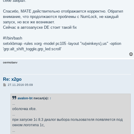
себе забрал.
Спасибо, MATE действительно отображается корректно. Обратил
внимание, что продолжаются проблемы с NumLock, не каждый
запуск, но все же возникает.
Сейчас в автозапуске DE стоит такой fix
#!/bin/bash
setxkbmap -rules xorg -model pc105 -layout "ru(winkeys),us" -option
'grp:alt_shift_toggle,grp_led:scroll'
oermolaev
Re: x2go
С
27.11.2016 05:09
о
о
б
avalon-bt
писал(а):
↑
щ
е
...
н
оболочка xfce.
и
е
...
при запуске 1c 8.3 диалог выбора пользователя появляется под
окном логотипа 1с,
...