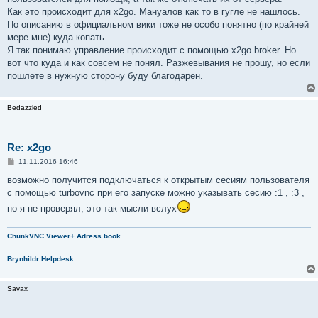
Как это происходит для x2go. Мануалов как то в гугле не нашлось.
По описанию в официальном вики тоже не особо понятно (по крайней
мере мне) куда копать.
Я так понимаю управление происходит с помощью x2go broker. Но
вот что куда и как совсем не понял. Разжевывания не прошу, но если
пошлете в нужную сторону буду благодарен.
Bedazzled
Re: x2go
С
11.11.2016 16:46
о
о
возможно получится подключаться к открытым сесиям пользователя
б
с помощью turbovnc при его запуске можно указывать сесию :1 , :3 ,
щ
е
но я не проверял, это так мысли вслух
н
и
е
ChunkVNC Viewer+ Adress book
Brynhildr Helpdesk
Savax