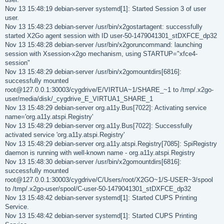
Nov 13 15:48:19 debian-server systemd[1]: Started Session 3 of user
user.
Nov 13 15:48:23 debian-server /usr/bin/x2gostartagent: successfully
started X2Go agent session with ID user-50-1479041301_stDXFCE_dp32
Nov 13 15:48:28 debian-server /usr/bin/x2goruncommand: launching
session with Xsession-x2go mechanism, using STARTUP="xfce4-
session"
Nov 13 15:48:29 debian-server /usr/bin/x2gomountdirs[6816]:
successfully mounted
root@127.0.0.1:30003/cygdrive/E/VIRTUA~1/SHARE_~1 to /tmp/.x2go-
user/media/disk/_cygdrive_E_VIRTUA1_SHARE_1
Nov 13 15:48:29 debian-server org.a11y.Bus[7022]: Activating service
name='org.a11y.atspi.Registry'
Nov 13 15:48:29 debian-server org.a11y.Bus[7022]: Successfully
activated service 'org.a11y.atspi.Registry'
Nov 13 15:48:29 debian-server org.a11y.atspi.Registry[7085]: SpiRegistry
daemon is running with well-known name - org.a11y.atspi.Registry
Nov 13 15:48:30 debian-server /usr/bin/x2gomountdirs[6816]:
successfully mounted
root@127.0.0.1:30003/cygdrive/C/Users/root/X2GO~1/S-USER~3/spool
to /tmp/.x2go-user/spool/C-user-50-1479041301_stDXFCE_dp32
Nov 13 15:48:42 debian-server systemd[1]: Started CUPS Printing
Service.
Nov 13 15:48:42 debian-server systemd[1]: Started CUPS Printing