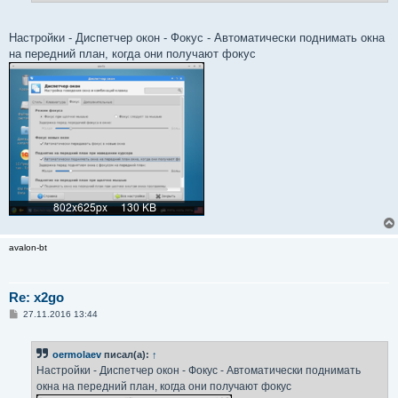
Настройки - Диспетчер окон - Фокус - Автоматически поднимать окна
на передний план, когда они получают фокус
avalon-bt
Re: x2go
С
27.11.2016 13:44
о
о
б
oermolaev
писал(а):
↑
щ
е
Настройки - Диспетчер окон - Фокус - Автоматически поднимать
н
окна на передний план, когда они получают фокус
и