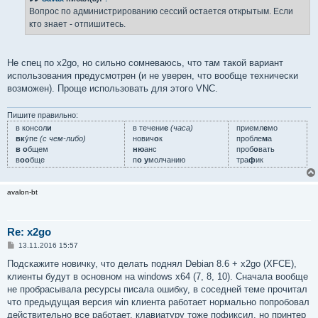
щ
е
Вопрос по администрированию сессий остается открытым. Если
н
кто знает - отпишитесь.
и
е
Не спец по x2go, но сильно сомневаюсь, что там такой вариант
использования предусмотрен (и не уверен, что вообще технически
возможен). Проще использовать для этого VNC.
Пишите правильно:
в консол
и
в течени
е
(часа)
приемл
е
мо
вк
у́пе
(с чем-либо)
нович
о
к
пробле
м
а
в о
бщем
ню
анс
проб
о
вать
в
оо
бще
п
о у
молчанию
тра
ф
ик
avalon-bt
Re: x2go
С
13.11.2016 15:57
о
о
Подскажите новичку, что делать поднял Debian 8.6 + x2go (XFCE),
б
клиенты будут в основном на windows x64 (7, 8, 10). Сначала вообще
щ
е
не пробрасывала ресурсы писала ошибку, в соседней теме прочитал
н
что предыдущая версия win клиента работает нормально попробовал
и
е
действительно все работает, клавиатуру тоже пофиксил, но принтер