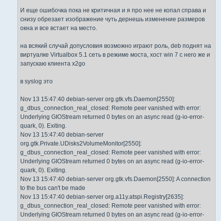
И еще ошибочка пока не критичная и я про нее не копал справа и
снизу обрезает изображение чуть дернешь изменение размеров
окна и все встает на место.
на всякий случай допусловия возможно играют роль, deb поднят на
виртуалке Virtualbox 5.1 сеть в режиме моста, хост win 7 с него же и
запускаю клиента x2go
в syslog это
Nov 13 15:47:40 debian-server org.gtk.vfs.Daemon[2550]:
g_dbus_connection_real_closed: Remote peer vanished with error:
Underlying GIOStream returned 0 bytes on an async read (g-io-error-
quark, 0). Exiting.
Nov 13 15:47:40 debian-server
org.gtk.Private.UDisks2VolumeMonitor[2550]:
g_dbus_connection_real_closed: Remote peer vanished with error:
Underlying GIOStream returned 0 bytes on an async read (g-io-error-
quark, 0). Exiting.
Nov 13 15:47:40 debian-server org.gtk.vfs.Daemon[2550]: A connection
to the bus can't be made
Nov 13 15:47:40 debian-server org.a11y.atspi.Registry[2635]:
g_dbus_connection_real_closed: Remote peer vanished with error:
Underlying GIOStream returned 0 bytes on an async read (g-io-error-