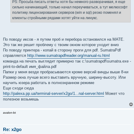
PS: Просьба писать ответы хотя бы немного разворачивая, я еще
сильно начинающий, только начал переучиваться, а тут мелкософт
политику лицензирования серверов (win и sql) резко поменял и
клиенты стройными рядами хотят уйти на линукс.
По поводу иксов - я путем проб и перебора остановился на MATE.
Это так же решит проблему с твоим окном которое уходит вниз
По поводу принтера - копай в сторону проги для pdf. SumatraPdf
справляется
http://www.sumatrapdfreader.org/manual-ru.html
команда на печать выглядит примерно так c:\sumatrapdf\sumatra.exe -
print-to-default имя_файла.pdf
Папки у меня везде пробрасываются кроме версий винды выше 8-ки
Размер окна лучше всего выставить вручную, ширину-высоту. Или
научить юзера работать в полноэкранном режиме
Еще сходи сюда
http://palexa.pp.ua/terminal-server/x2go/1...nal-server.html
Может что
полезное возьмешь
avalon-bt
Re: x2go