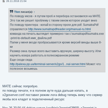
С
26.11.2016 21:04
о
о
б
Tlon
писал(а):
↑
щ
е
По поводу иксов - я путем проб и перебора остановился на MATE.
н
Это так же решит проблему с твоим окном которое уходит вниз
и
е
По поводу принтера - копай в сторону проги для pdf. SumatraPdf
справляется
http://www.sumatrapdfreader.org/manual-ru.html
команда на печать выглядит примерно так c:\sumatrapdf\sumatra.exe
-print-to-default имя_файла.pdf
Папки у меня везде пробрасываются кроме версий винды выше 8-
ки
Размер окна лучше всего выставить вручную, ширину-высоту. Или
научить юзера работать в полноэкранном режиме
Еще сходи сюда
http://palexa.pp.ua/terminal-server/x2go/1...nal-server.html
Может что
полезное возьмешь
MATE сейчас попробую.
по поводу печати, я в полном ауте куда дальше копать, в
x2goserver.conf поставил режим лога debug теперь вижу что сервер
якобы все кладет в подключенный ресурс
Nov 26 20:56:44 debian-server /usr/bin/x2goprint[3869]: x2goprint is