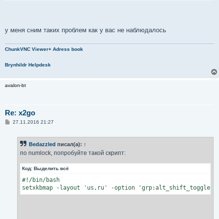
у меня сним таких проблем как у вас не наблюдалось
ChunkVNC Viewer+ Adress book
Brynhildr Helpdesk
avalon-bt
Re: x2go
С
27.11.2016 21:27
о
о
б
Bedazzled
писал(а):
↑
щ
е
по numlock, попробуйте такой скрипт:
н
и
Код:
Выделить всё
е
#!/bin/bash

setxkbmap -layout 'us,ru' -option 'grp:alt_shift_toggle,g