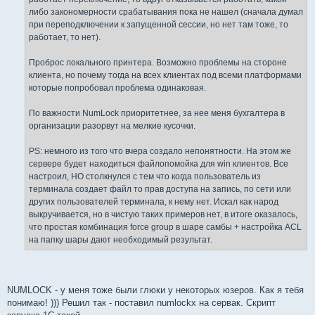
либо закономерности срабатывания пока не нашел (сначала думал
при переподключении к запущенной сессии, но нет там тоже, то
работает, то нет).
Проброс локального принтера. Возможно проблемы на стороне
клиента, но почему тогда на всех клиентах под всеми платформами
которые попробовал проблема одинаковая.
По важности NumLock приоритетнее, за нее меня бухгалтера в
организации разорвут на мелкие кусочки.
PS: немного из того что вчера создало непонятности. На этом же
сервере будет находиться файлопомойка для win клиентов. Все
настроил, НО столкнулся с тем что когда пользователь из
терминала создает файл то прав доступа на запись, по сети или
других пользователей терминала, к нему нет. Искал как народ
выкручивается, но в чистую таких примеров нет, в итоге оказалось,
что простая комбинация force group в шаре самбы + настройка ACL
на папку шары дают необходимый результат.
NUMLOCK - у меня тоже были глюки у некоторых юзеров. Как я тебя
понимаю! ))) Решил так - поставил numlockx на сервак. Скрипт