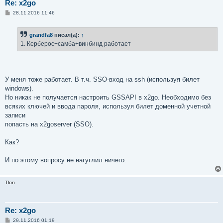
Re: x2go
С
28.11.2016 11:46
о
о
б
grandfa8
писал(а):
↑
щ
е
1. Керберос+самба+винбинд работает
н
и
е
У меня тоже работает. В т.ч. SSO-вход на ssh (используя билет
windows).
Но никак не получается настроить GSSAPI в x2go. Необходимо без
всяких ключей и ввода пароля, используя билет доменной учетной
записи
попасть на x2goserver (SSO).
Как?
И по этому вопросу не нагуглил ничего.
Tlon
Re: x2go
С
29.11.2016 01:19