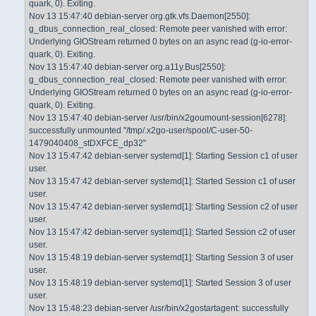
quark, 0). Exiting.
Nov 13 15:47:40 debian-server org.gtk.vfs.Daemon[2550]:
g_dbus_connection_real_closed: Remote peer vanished with error:
Underlying GIOStream returned 0 bytes on an async read (g-io-error-
quark, 0). Exiting.
Nov 13 15:47:40 debian-server org.a11y.Bus[2550]:
g_dbus_connection_real_closed: Remote peer vanished with error:
Underlying GIOStream returned 0 bytes on an async read (g-io-error-
quark, 0). Exiting.
Nov 13 15:47:40 debian-server /usr/bin/x2goumount-session[6278]:
successfully unmounted "/tmp/.x2go-user/spool/C-user-50-
1479040408_stDXFCE_dp32"
Nov 13 15:47:42 debian-server systemd[1]: Starting Session c1 of user
user.
Nov 13 15:47:42 debian-server systemd[1]: Started Session c1 of user
user.
Nov 13 15:47:42 debian-server systemd[1]: Starting Session c2 of user
user.
Nov 13 15:47:42 debian-server systemd[1]: Started Session c2 of user
user.
Nov 13 15:48:19 debian-server systemd[1]: Starting Session 3 of user
user.
Nov 13 15:48:19 debian-server systemd[1]: Started Session 3 of user
user.
Nov 13 15:48:23 debian-server /usr/bin/x2gostartagent: successfully