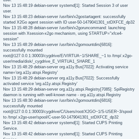
Nov 13 15:48:19 debian-server systemd[1]: Started Session 3 of user
user.
Nov 13 15:48:23 debian-server /usr/bin/x2gostartagent: successfully
started X2Go agent session with ID user-50-1479041301_stDXFCE_dp32
Nov 13 15:48:28 debian-server /usr/bin/x2goruncommand: launching
session with Xsession-x2go mechanism, using STARTUP="xfce4-
session"
Nov 13 15:48:29 debian-server /usr/bin/x2gomountdirs[6816]:
successfully mounted
root@127.0.0.1:30003/cygdrive/E/VIRTUA~1/SHARE_~1 to /tmp/.x2go-
user/media/disk/_cygdrive_E_VIRTUA1_SHARE_1
Nov 13 15:48:29 debian-server org.a11y.Bus[7022]: Activating service
name='org.a11y.atspi.Registry'
Nov 13 15:48:29 debian-server org.a11y.Bus[7022]: Successfully
activated service 'org.a11y.atspi.Registry'
Nov 13 15:48:29 debian-server org.a11y.atspi.Registry[7085]: SpiRegistry
daemon is running with well-known name - org.a11y.atspi.Registry
Nov 13 15:48:30 debian-server /usr/bin/x2gomountdirs[6816]:
successfully mounted
root@127.0.0.1:30003/cygdrive/C/Users/root/X2GO~1/S-USER~3/spool
to /tmp/.x2go-user/spool/C-user-50-1479041301_stDXFCE_dp32
Nov 13 15:48:42 debian-server systemd[1]: Started CUPS Printing
Service.
Nov 13 15:48:42 debian-server systemd[1]: Started CUPS Printing