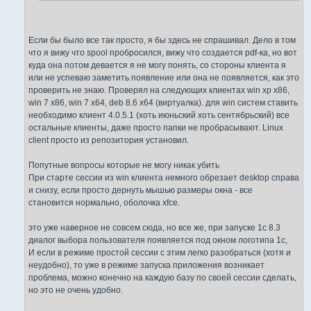
Если бы было все так просто, я бы здесь не спрашивал. Дело в том
что я вижу что spool пробросился, вижу что создается pdf-ка, но вот
куда она потом девается я не могу понять, со стороны клиента я
или не успеваю заметить появление или она не появляется, как это
проверить не знаю. Проверял на следующих клиентах win xp x86,
win 7 x86, win 7 x64, deb 8.6 x64 (виртуалка). для win систем ставить
необходимо клиент 4.0.5.1 (хоть июньский хоть сентябрьский) все
остальные клиенты, даже просто папки не пробрасывают. Linux
client просто из репозитория установил.
Попутные вопросы которые не могу никак убить
При старте сессии из win клиента немного обрезает desktop справа
и снизу, если просто дернуть мышью размеры окна - все
становится нормально, оболочка xfce.
это уже наверное не совсем сюда, но все же, при запуске 1c 8.3
диалог выбора пользователя появляется под окном логотипа 1с,
И если в режиме простой сессии с этим легко разобраться (хотя и
неудобно), то уже в режиме запуска приложения возникает
проблема, можно конечно на каждую базу по своей сессии сделать,
но это не очень удобно.