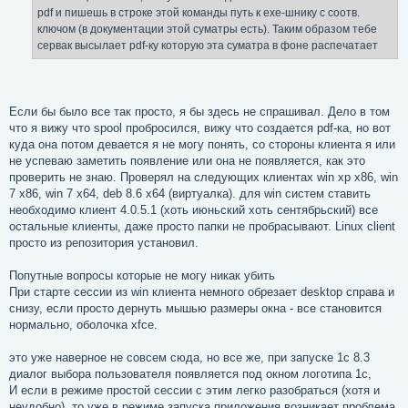
е
pdf и пишешь в строке этой команды путь к ехе-шнику с соотв.
ключом (в документации этой суматры есть). Таким образом тебе
сервак высылает pdf-ку которую эта суматра в фоне распечатает
Если бы было все так просто, я бы здесь не спрашивал. Дело в том
что я вижу что spool пробросился, вижу что создается pdf-ка, но вот
куда она потом девается я не могу понять, со стороны клиента я или
не успеваю заметить появление или она не появляется, как это
проверить не знаю. Проверял на следующих клиентах win xp x86, win
7 x86, win 7 x64, deb 8.6 x64 (виртуалка). для win систем ставить
необходимо клиент 4.0.5.1 (хоть июньский хоть сентябрьский) все
остальные клиенты, даже просто папки не пробрасывают. Linux client
просто из репозитория установил.
Попутные вопросы которые не могу никак убить
При старте сессии из win клиента немного обрезает desktop справа и
снизу, если просто дернуть мышью размеры окна - все становится
нормально, оболочка xfce.
это уже наверное не совсем сюда, но все же, при запуске 1c 8.3
диалог выбора пользователя появляется под окном логотипа 1с,
И если в режиме простой сессии с этим легко разобраться (хотя и
неудобно), то уже в режиме запуска приложения возникает проблема,