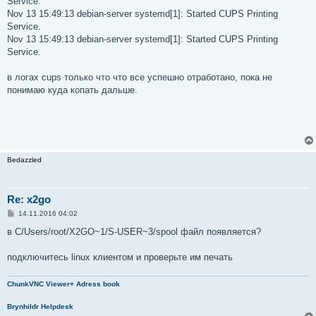
Service.
Nov 13 15:49:13 debian-server systemd[1]: Started CUPS Printing
Service.
Nov 13 15:49:13 debian-server systemd[1]: Started CUPS Printing
Service.
в логах cups только что что все успешно отработано, пока не
понимаю куда копать дальше.
Bedazzled
Re: x2go
С
14.11.2016 04:02
о
о
в C/Users/root/X2GO~1/S-USER~3/spool файл появляется?
б
щ
е
подключитесь linux клиентом и проверьте им печать
н
и
е
ChunkVNC Viewer+ Adress book
Brynhildr Helpdesk