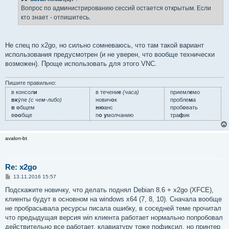
щ
е
Вопрос по администрированию сессий остается открытым. Если
н
кто знает - отпишитесь.
и
е
Не спец по x2go, но сильно сомневаюсь, что там такой вариант
использования предусмотрен (и не уверен, что вообще технически
возможен). Проще использовать для этого VNC.
Пишите правильно:
в консол
и
в течени
е
(часа)
приемл
е
мо
вк
у́пе
(с чем-либо)
нович
о
к
пробле
м
а
в о
бщем
ню
анс
проб
о
вать
в
оо
бще
п
о у
молчанию
тра
ф
ик
avalon-bt
Re: x2go
С
13.11.2016 15:57
о
о
Подскажите новичку, что делать поднял Debian 8.6 + x2go (XFCE),
б
клиенты будут в основном на windows x64 (7, 8, 10). Сначала вообще
щ
е
не пробрасывала ресурсы писала ошибку, в соседней теме прочитал
н
что предыдущая версия win клиента работает нормально попробовал
и
е
действительно все работает, клавиатуру тоже пофиксил, но принтер