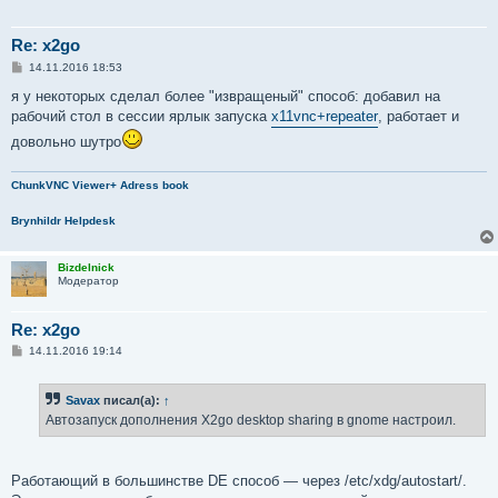
Re: x2go
С
14.11.2016 18:53
о
о
я у некоторых сделал более "извращеный" способ: добавил на
б
рабочий стол в сессии ярлык запуска
x11vnc+repeater
, работает и
щ
е
довольно шутро
н
и
е
ChunkVNC Viewer+ Adress book
Brynhildr Helpdesk
Bizdelnick
Модератор
Re: x2go
С
14.11.2016 19:14
о
о
б
Savax
писал(а):
↑
щ
е
Автозапуск дополнения X2go desktop sharing в gnome настроил.
н
и
е
Работающий в большинстве DE способ — через /etc/xdg/autostart/.