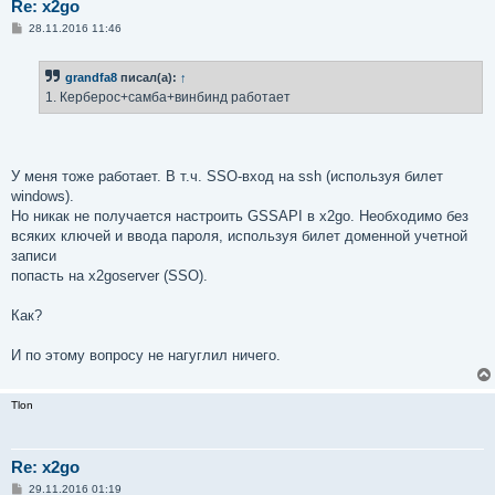
Re: x2go
С
28.11.2016 11:46
о
о
б
grandfa8
писал(а):
↑
щ
е
1. Керберос+самба+винбинд работает
н
и
е
У меня тоже работает. В т.ч. SSO-вход на ssh (используя билет
windows).
Но никак не получается настроить GSSAPI в x2go. Необходимо без
всяких ключей и ввода пароля, используя билет доменной учетной
записи
попасть на x2goserver (SSO).
Как?
И по этому вопросу не нагуглил ничего.
Tlon
Re: x2go
С
29.11.2016 01:19