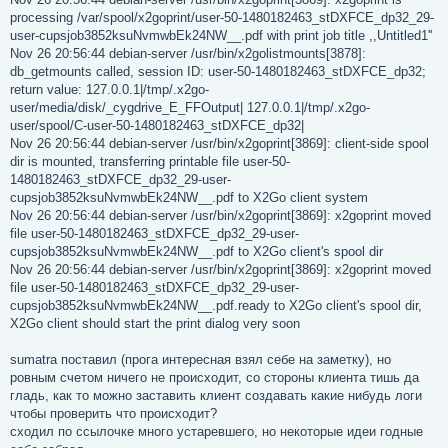
processing /var/spool/x2goprint/user-50-1480182463_stDXFCE_dp32_29-
user-cupsjob3852ksuNvmwbEk24NW__.pdf with print job title ,,Untitled1''
Nov 26 20:56:44 debian-server /usr/bin/x2golistmounts[3878]:
db_getmounts called, session ID: user-50-1480182463_stDXFCE_dp32;
return value: 127.0.0.1|/tmp/.x2go-
user/media/disk/_cygdrive_E_FFOutput| 127.0.0.1|/tmp/.x2go-
user/spool/C-user-50-1480182463_stDXFCE_dp32|
Nov 26 20:56:44 debian-server /usr/bin/x2goprint[3869]: client-side spool
dir is mounted, transferring printable file user-50-
1480182463_stDXFCE_dp32_29-user-
cupsjob3852ksuNvmwbEk24NW__.pdf to X2Go client system
Nov 26 20:56:44 debian-server /usr/bin/x2goprint[3869]: x2goprint moved
file user-50-1480182463_stDXFCE_dp32_29-user-
cupsjob3852ksuNvmwbEk24NW__.pdf to X2Go client's spool dir
Nov 26 20:56:44 debian-server /usr/bin/x2goprint[3869]: x2goprint moved
file user-50-1480182463_stDXFCE_dp32_29-user-
cupsjob3852ksuNvmwbEk24NW__.pdf.ready to X2Go client's spool dir,
X2Go client should start the print dialog very soon
sumatra поставил (прога интересная взял себе на заметку), но
ровным счетом ничего не происходит, со стороны клиента тишь да
гладь, как то можно заставить клиент создавать какие нибудь логи
чтобы проверить что происходит?
сходил по ссылочке много устаревшего, но некоторые идеи годные