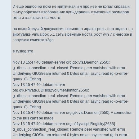
И еще ошибочка пока не критичная и я про нее не копал справа и
снизу обрезает изображение чуть дернешь изменение размеров
окна и все встает на место.
на всякий случай допусловия возможно играют роль, deb поднят на
виртуалке Virtualbox 5.1 сеть в режиме моста, хост win 7 с него же и
запускаю клиента x2go
в syslog это
Nov 13 15:47:40 debian-server org.gtk.vfs.Daemon[2550]:
g_dbus_connection_real_closed: Remote peer vanished with error:
Underlying GIOStream returned 0 bytes on an async read (g-io-error-
quark, 0). Exiting.
Nov 13 15:47:40 debian-server
org.gtk.Private.UDisks2VolumeMonitor[2550]:
g_dbus_connection_real_closed: Remote peer vanished with error:
Underlying GIOStream returned 0 bytes on an async read (g-io-error-
quark, 0). Exiting.
Nov 13 15:47:40 debian-server org.gtk.vfs.Daemon[2550]: A connection
to the bus can't be made
Nov 13 15:47:40 debian-server org.a11y.atspi.Registry[2635]:
g_dbus_connection_real_closed: Remote peer vanished with error:
Underlying GIOStream returned 0 bytes on an async read (g-io-error-