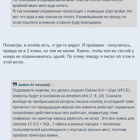
По описанию в официальном вики тоже не особо понятно (по
крайней мере мне) куда копать.
Я так понимаю управление происходит с помощью x2go broker. Но
вот что куда и как совсем не понял. Разжевывания не прошу, но
если пошлете в нужную сторону буду благодарен.
Посмотри, в ютюбе есть, я где-то видел. Я пробовал - получилось,
правда не в 2 клика, но тем не менее. Важно, чтобы кол-во сессий у
юзера не ограничивалось одной. По этому поводу я писал об этом в
этой ветке.
avalon-bt
писал(а):
↑
Подскажите новичку, что делать поднял Debian 8.6 + x2go (XFCE),
клиенты будут в основном на windows x64 (7, 8, 10). Сначала
вообще не пробрасывала ресурсы писала ошибку, в соседней теме
прочитал что предыдущая версия win клиента работает нормально
попробовал действительно все работает, клавиатуру тоже
пофиксил, но принтер зараза работать не хочет. Это все нужно для
запуска 1С 8.3 + SQL, 2 офиса в разных городах + несколько
пользователей цепляющихся с ноутов из разных мест, поэтому
проброс принтера важен.