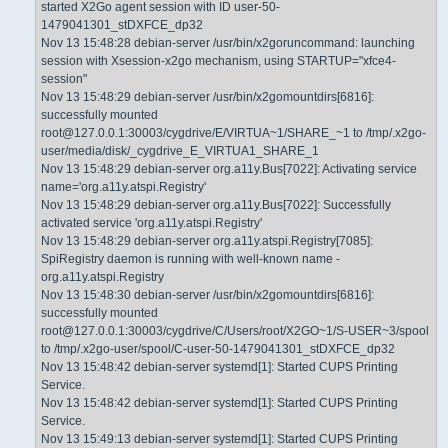
started X2Go agent session with ID user-50-
1479041301_stDXFCE_dp32
Nov 13 15:48:28 debian-server /usr/bin/x2goruncommand: launching
session with Xsession-x2go mechanism, using STARTUP="xfce4-
session"
Nov 13 15:48:29 debian-server /usr/bin/x2gomountdirs[6816]:
successfully mounted
root@127.0.0.1:30003/cygdrive/E/VIRTUA~1/SHARE_~1 to /tmp/.x2go-
user/media/disk/_cygdrive_E_VIRTUA1_SHARE_1
Nov 13 15:48:29 debian-server org.a11y.Bus[7022]: Activating service
name='org.a11y.atspi.Registry'
Nov 13 15:48:29 debian-server org.a11y.Bus[7022]: Successfully
activated service 'org.a11y.atspi.Registry'
Nov 13 15:48:29 debian-server org.a11y.atspi.Registry[7085]:
SpiRegistry daemon is running with well-known name -
org.a11y.atspi.Registry
Nov 13 15:48:30 debian-server /usr/bin/x2gomountdirs[6816]:
successfully mounted
root@127.0.0.1:30003/cygdrive/C/Users/root/X2GO~1/S-USER~3/spool
to /tmp/.x2go-user/spool/C-user-50-1479041301_stDXFCE_dp32
Nov 13 15:48:42 debian-server systemd[1]: Started CUPS Printing
Service.
Nov 13 15:48:42 debian-server systemd[1]: Started CUPS Printing
Service.
Nov 13 15:49:13 debian-server systemd[1]: Started CUPS Printing