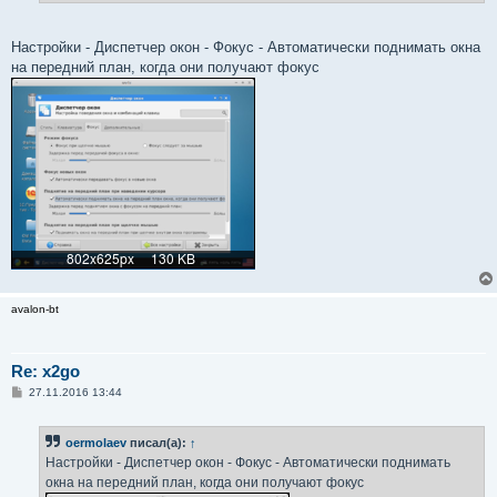
Настройки - Диспетчер окон - Фокус - Автоматически поднимать окна
на передний план, когда они получают фокус
avalon-bt
Re: x2go
С
27.11.2016 13:44
о
о
б
oermolaev
писал(а):
↑
щ
е
Настройки - Диспетчер окон - Фокус - Автоматически поднимать
н
окна на передний план, когда они получают фокус
и