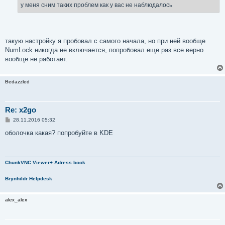
у меня сним таких проблем как у вас не наблюдалось
такую настройку я пробовал с самого начала, но при ней вообще
NumLock никогда не включается, попробовал еще раз все верно
вообще не работает.
Bedazzled
Re: x2go
С
28.11.2016 05:32
о
о
оболочка какая? попробуйте в KDE
б
щ
е
н
и
ChunkVNC Viewer+ Adress book
е
Brynhildr Helpdesk
alex_alex