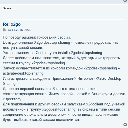
Savax
Re: x2go
С
14.11.2016 09:33
о
о
По поводу администрирования сессий.
б
Есть дополнение X2go desctop sharing - позволяет предоставлять
щ
е
доступ к своей сессии.
н
Устанавливаем на Centos: yum install x2godesktopsharing.
и
е
Далее добавляем пользователя, который будет администрировать
сессии в группу x2godesktopsharing.
Запуск осуществляется из консоли командой x2godesktopsharing --
activate-desktop-sharing.
Или из десктопа заходим в Приложения-> Интернет->X2Go Desktop
Sharing.
Далее на верхней панели рабочего стола появляется
соответствующая иконка. Жмем правой кнопкой и Активируем доступ
к десктопу.
Для подключения к другим сессиям запускаем x2goclient под учеткой
добавленной в группу x2godesktopsharing, выбираем в типе сессии
соединение с локальным десктопом и после ввода пароля можно
будет выбрать к какой сессии подключится.