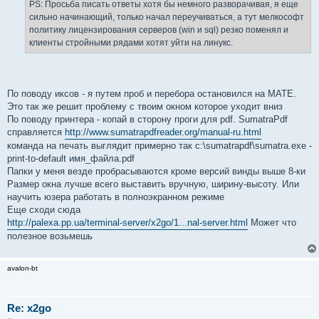
PS: Просьба писать ответы хотя бы немного разворачивая, я еще
сильно начинающий, только начал переучиваться, а тут мелкософт
политику лицензирования серверов (win и sql) резко поменял и
клиенты стройными рядами хотят уйти на линукс.
По поводу иксов - я путем проб и перебора остановился на MATE.
Это так же решит проблему с твоим окном которое уходит вниз
По поводу принтера - копай в сторону проги для pdf. SumatraPdf
справляется
http://www.sumatrapdfreader.org/manual-ru.html
команда на печать выглядит примерно так c:\sumatrapdf\sumatra.exe -
print-to-default имя_файла.pdf
Папки у меня везде пробрасываются кроме версий винды выше 8-ки
Размер окна лучше всего выставить вручную, ширину-высоту. Или
научить юзера работать в полноэкранном режиме
Еще сходи сюда
http://palexa.pp.ua/terminal-server/x2go/1...nal-server.html
Может что
полезное возьмешь
avalon-bt
Re: x2go