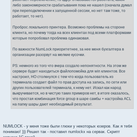
либо закономерности срабатывания пока не нашел (сначала думал
при переподключении к запущенной сессии, но нет там тоже, то
работает, то нет).
Проброс локального принтера. Возможно проблемы на стороне
клиента, но почему тогда на всех клиентах под всеми платформами
которые попробовал проблема одинаковая.
По важности NumLock приоритетнее, за нее меня бухгалтера в
организации разорвут на мелкие кусочки.
PS: немного из того что вчера создало непонятности. На этом же
сервере будет находиться файлопомойка для win клиентов. Все
настроил, НО столкнулся с тем что когда пользователь из
терминала создает файл то прав доступа на запись, по сети или
других пользователей терминала, к нему нет. Искал как народ
выкручивается, но в чистую таких примеров нет, в итоге оказалось,
что простая комбинация force group в шаре самбы + настройка ACL
на папку шары дают необходимый результат.
NUMLOCK - у меня тоже были глюки у некоторых юзеров. Как я тебя
понимаю! ))) Решил так - поставил numlockx на сервак. Скрипт