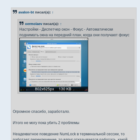
о
о
б
avalon-bt
писал(а):
↑
щ
е
н
oermolaev
писал(а):
↑
и
е
Настройки - Диспетчер окон - Фокус - Автоматически
поднимать окна на передний план, когда они получают фокус
Огромное спасибо, заработало.
Итого не могу пока убить 2 проблемы
Неадекватное поведение NumLock в терминальной сессии, то
работает переключение, то вдруг отказывается работать, какой