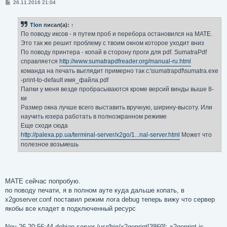
С
26.11.2016 21:04
о
о
б
Tlon
писал(а):
↑
щ
е
По поводу иксов - я путем проб и перебора остановился на MATE.
н
Это так же решит проблему с твоим окном которое уходит вниз
и
е
По поводу принтера - копай в сторону проги для pdf. SumatraPdf
справляется
http://www.sumatrapdfreader.org/manual-ru.html
команда на печать выглядит примерно так c:\sumatrapdf\sumatra.exe
-print-to-default имя_файла.pdf
Папки у меня везде пробрасываются кроме версий винды выше 8-
ки
Размер окна лучше всего выставить вручную, ширину-высоту. Или
научить юзера работать в полноэкранном режиме
Еще сходи сюда
http://palexa.pp.ua/terminal-server/x2go/1...nal-server.html
Может что
полезное возьмешь
MATE сейчас попробую.
по поводу печати, я в полном ауте куда дальше копать, в
x2goserver.conf поставил режим лога debug теперь вижу что сервер
якобы все кладет в подключенный ресурс
Nov 26 20:56:44 debian-server /usr/bin/x2goprint[3869]: x2goprint is