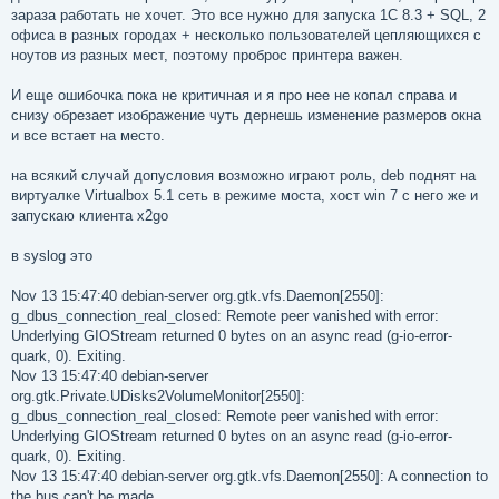
зараза работать не хочет. Это все нужно для запуска 1С 8.3 + SQL, 2
офиса в разных городах + несколько пользователей цепляющихся с
ноутов из разных мест, поэтому проброс принтера важен.
И еще ошибочка пока не критичная и я про нее не копал справа и
снизу обрезает изображение чуть дернешь изменение размеров окна
и все встает на место.
на всякий случай допусловия возможно играют роль, deb поднят на
виртуалке Virtualbox 5.1 сеть в режиме моста, хост win 7 с него же и
запускаю клиента x2go
в syslog это
Nov 13 15:47:40 debian-server org.gtk.vfs.Daemon[2550]:
g_dbus_connection_real_closed: Remote peer vanished with error:
Underlying GIOStream returned 0 bytes on an async read (g-io-error-
quark, 0). Exiting.
Nov 13 15:47:40 debian-server
org.gtk.Private.UDisks2VolumeMonitor[2550]:
g_dbus_connection_real_closed: Remote peer vanished with error:
Underlying GIOStream returned 0 bytes on an async read (g-io-error-
quark, 0). Exiting.
Nov 13 15:47:40 debian-server org.gtk.vfs.Daemon[2550]: A connection to
the bus can't be made