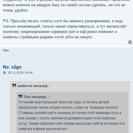
можно конечно на каждую базу по своей сессии сделать, но это не
очень удобно.
PS: Просьба писать ответы хотя бы немного разворачивая, я еще
сильно начинающий, только начал переучиваться, а тут мелкософт
политику лицензирования серверов (win и sql) резко поменял и
клиенты стройными рядами хотят уйти на линукс.
Tlon
Re: x2go
С
26.11.2016 16:46
о
о
б
avalon-bt
писал(а):
↑
щ
е
н
Tlon
писал(а):
↑
и
е
Установи виртуальный принтер x2go, а печать делай
пробросом- меню-опции-печать, галку на "команда печати".
Ставишь sumatra pdf и пишешь в строке этой команды путь к
ехе-шнику с соотв. ключом (в документации этой суматры
есть). Таким образом тебе сервак высылает pdf-ку которую эта
суматра в фоне распечатает