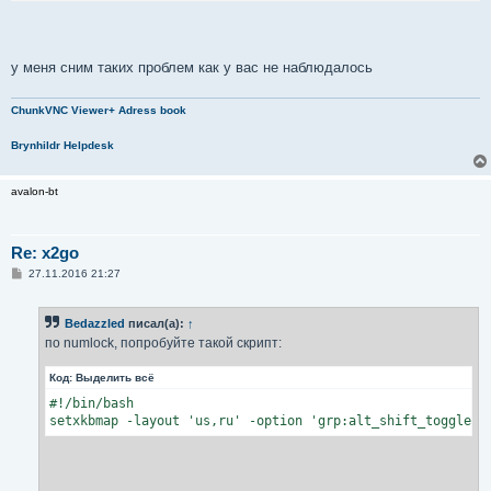
у меня сним таких проблем как у вас не наблюдалось
ChunkVNC Viewer+ Adress book
Brynhildr Helpdesk
avalon-bt
Re: x2go
С
27.11.2016 21:27
о
о
б
Bedazzled
писал(а):
↑
щ
е
по numlock, попробуйте такой скрипт:
н
и
Код:
Выделить всё
е
#!/bin/bash

setxkbmap -layout 'us,ru' -option 'grp:alt_shift_toggle,g