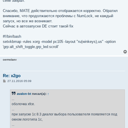
себе забрал.
Спасибо, MATE действительно отображается корректно. Обратил
внимание, что продолжаются проблемы с NumLock, не каждый
запуск, но все же возникает.
Сейчас в автозапуске DE стоит такой fix
#!/bin/bash
setxkbmap -rules xorg -model pc105 -layout "ru(winkeys),us" -option
'grp:alt_shift_toggle,grp_led:scroll'
oermolaev
Re: x2go
С
27.11.2016 05:09
о
о
б
avalon-bt
писал(а):
↑
щ
е
...
н
оболочка xfce.
и
е
...
при запуске 1c 8.3 диалог выбора пользователя появляется под
окном логотипа 1с,
...