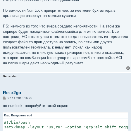
По важности NumLock приоритетнее, за нее меня бухгалтера в
организации разорвут на мелкие кусочки.
PS: немного из того что вчера создало непонятности. На этом же
сервере будет находиться файлопомойка для win клиентов. Все
настроил, НО столкнулся с тем что когда пользователь из терминала
создает файл то прав доступа на запись, по сети или других
пользователей терминала, к нему нет. Искал как народ
выкручивается, но в чистую таких примеров нет, в итоге оказалось,
что простая комбинация force group в шаре самбы + настройка ACL
на папку шары дают необходимый результат.
Bedazzled
Re: x2go
С
27.11.2016 16:25
о
о
по numlock, попробуйте такой скрипт:
б
щ
Код:
е
Выделить всё
н
#!/bin/bash

и
е
setxkbmap -layout 'us,ru' -option 'grp:alt_shift_toggl