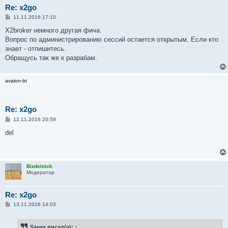
Re: x2go
С
11.11.2016 17:10
о
о
X2broker немного другая фича.
б
Вопрос по администрированию сессий остается открытым. Если кто
щ
е
знает - отпишитесь.
н
Обращусь так же к разрабам.
и
е
avalon-bt
Re: x2go
С
12.11.2016 20:59
о
о
del
б
щ
е
н
и
Bizdelnick
е
Модератор
Re: x2go
С
13.11.2016 14:03
о
о
б
Savax
писал(а):
↑