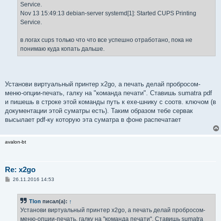
Service.
Nov 13 15:49:13 debian-server systemd[1]: Started CUPS Printing
Service.
в логах cups только что что все успешно отработано, пока не
понимаю куда копать дальше.
Установи виртуальный принтер x2go, а печать делай пробросом-
меню-опции-печать, галку на "команда печати". Ставишь sumatra pdf
и пишешь в строке этой команды путь к ехе-шнику с соотв. ключом (в
документации этой суматры есть). Таким образом тебе сервак
высылает pdf-ку которую эта суматра в фоне распечатает
avalon-bt
Re: x2go
С
26.11.2016 14:53
о
о
б
Tlon
писал(а):
↑
щ
е
Установи виртуальный принтер x2go, а печать делай пробросом-
н
меню-опции-печать, галку на "команда печати". Ставишь sumatra
и