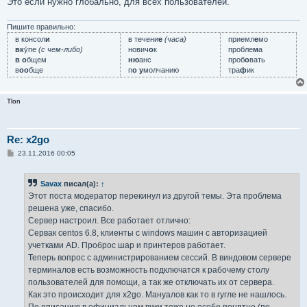
Это если нужно глобально, для всех пользователей.
Пишите правильно:
в консол
и
в течени
е
(часа)
приемл
е
мо
вк
у́пе
(с чем-либо)
нович
о
к
пробле
м
а
в о
бщем
ню
анс
проб
о
вать
в
оо
бще
п
о у
молчанию
тра
ф
ик
Tlon
Re: x2go
С
23.11.2016 00:05
о
о
б
Savax
писал(а):
↑
щ
е
Этот поста модератор перекинул из другой темы. Эта проблема
н
решена уже, спасибо.
и
е
Сервер настроил. Все работает отлично:
Сервак centos 6.8, клиенты с windows машин с авторизацией
учетками AD. Проброс шар и принтеров работает.
Теперь вопрос с администрированием сессий. В виндовом сервере
терминалов есть возможность подключатся к рабочему столу
пользователей для помощи, а так же отключать их от сервера.
Как это происходит для x2go. Мануалов как то в гугле не нашлось.