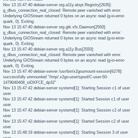
Nov 13 15:47:40 debian-server org.a11y.atspi.Registry[2635]:
g_dbus_connection_real_closed: Remote peer vanished with error:
Underlying GIOStream returned 0 bytes on an async read (g-io-error-
quark, 0). Exiting.
Nov 13 15:47:40 debian-server org.gtk.vfs.Daemon[2550]:
g_dbus_connection_real_closed: Remote peer vanished with error:
Underlying GIOStream returned 0 bytes on an async read (g-io-error-
quark, 0). Exiting.
Nov 13 15:47:40 debian-server org.a11y.Bus[2550]:
g_dbus_connection_real_closed: Remote peer vanished with error:
Underlying GIOStream returned 0 bytes on an async read (g-io-error-
quark, 0). Exiting.
Nov 13 15:47:40 debian-server /usr/bin/x2goumount-session[6278]:
successfully unmounted "/tmp/.x2go-user/spool/C-user-50-
1479040408_stDXFCE_dp32"
Nov 13 15:47:42 debian-server systemd[1]: Starting Session c1 of user
user.
Nov 13 15:47:42 debian-server systemd[1]: Started Session c1 of user
user.
Nov 13 15:47:42 debian-server systemd[1]: Starting Session c2 of user
user.
Nov 13 15:47:42 debian-server systemd[1]: Started Session c2 of user
user.
Nov 13 15:48:19 debian-server systemd[1]: Starting Session 3 of user
user.