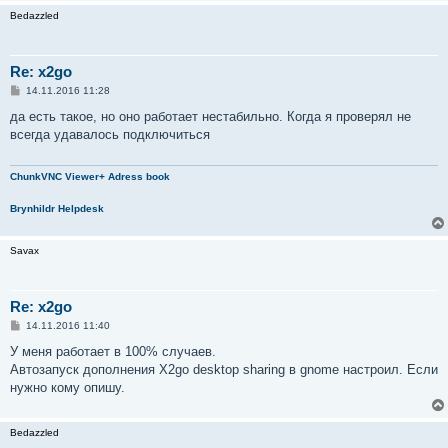
Bedazzled
Re: x2go
С
14.11.2016 11:28
о
о
да есть такое, но оно работает нестабильно. Когда я проверял не
б
всегда удавалось подключиться
щ
е
н
и
ChunkVNC Viewer+ Adress book
е
Brynhildr Helpdesk
Savax
Re: x2go
С
14.11.2016 11:40
о
о
У меня работает в 100% случаев.
б
Автозапуск дополнения X2go desktop sharing в gnome настроил. Если
щ
е
нужно кому опишу.
н
и
е
Bedazzled