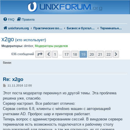
FAQ
Правила
unixforum.org
Практические вопросы
Бизнес и бухгалтерия под Линукс
Терминальные решения
x2go
(кто использует)
Модераторы:
dimbor
,
Модераторы разделов
Страница
19
из
22
1
17
18
19
20
21
22
Пред.
След.
636 сообщений
…
Savax
Re: x2go
С
11.11.2016 12:00
о
о
Этот поста модератор перекинул из другой темы. Эта проблема
б
решена уже, спасибо.
щ
е
Сервер настроил. Все работает отлично:
н
Сервак centos 6.8, клиенты с windows машин с авторизацией
и
е
учетками AD. Проброс шар и принтеров работает.
Теперь вопрос с администрированием сессий. В виндовом сервере
терминалов есть возможность подключатся к рабочему столу
пользователей для помощи, а так же отключать их от сервера.