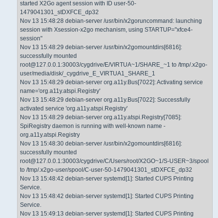
started X2Go agent session with ID user-50-
1479041301_stDXFCE_dp32
Nov 13 15:48:28 debian-server /usr/bin/x2goruncommand: launching
session with Xsession-x2go mechanism, using STARTUP="xfce4-
session"
Nov 13 15:48:29 debian-server /usr/bin/x2gomountdirs[6816]:
successfully mounted
root@127.0.0.1:30003/cygdrive/E/VIRTUA~1/SHARE_~1 to /tmp/.x2go-
user/media/disk/_cygdrive_E_VIRTUA1_SHARE_1
Nov 13 15:48:29 debian-server org.a11y.Bus[7022]: Activating service
name='org.a11y.atspi.Registry'
Nov 13 15:48:29 debian-server org.a11y.Bus[7022]: Successfully
activated service 'org.a11y.atspi.Registry'
Nov 13 15:48:29 debian-server org.a11y.atspi.Registry[7085]:
SpiRegistry daemon is running with well-known name -
org.a11y.atspi.Registry
Nov 13 15:48:30 debian-server /usr/bin/x2gomountdirs[6816]:
successfully mounted
root@127.0.0.1:30003/cygdrive/C/Users/root/X2GO~1/S-USER~3/spool
to /tmp/.x2go-user/spool/C-user-50-1479041301_stDXFCE_dp32
Nov 13 15:48:42 debian-server systemd[1]: Started CUPS Printing
Service.
Nov 13 15:48:42 debian-server systemd[1]: Started CUPS Printing
Service.
Nov 13 15:49:13 debian-server systemd[1]: Started CUPS Printing