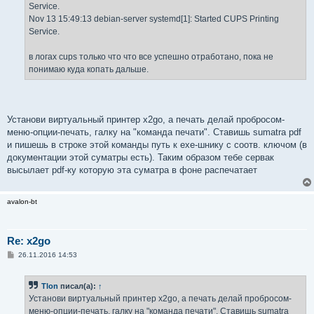
Service.
Nov 13 15:49:13 debian-server systemd[1]: Started CUPS Printing
Service.
в логах cups только что что все успешно отработано, пока не
понимаю куда копать дальше.
Установи виртуальный принтер x2go, а печать делай пробросом-
меню-опции-печать, галку на "команда печати". Ставишь sumatra pdf
и пишешь в строке этой команды путь к ехе-шнику с соотв. ключом (в
документации этой суматры есть). Таким образом тебе сервак
высылает pdf-ку которую эта суматра в фоне распечатает
avalon-bt
Re: x2go
С
26.11.2016 14:53
о
о
б
Tlon
писал(а):
↑
щ
е
Установи виртуальный принтер x2go, а печать делай пробросом-
н
меню-опции-печать, галку на "команда печати". Ставишь sumatra
и