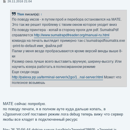
С
26.11.2016 21:04
о
о
б
Tlon
писал(а):
↑
щ
е
По поводу иксов - я путем проб и перебора остановился на MATE.
н
Это так же решит проблему с твоим окном которое уходит вниз
и
е
По поводу принтера - копай в сторону проги для pdf. SumatraPdf
справляется
http://www.sumatrapdfreader.org/manual-ru.html
команда на печать выглядит примерно так c:\sumatrapdf\sumatra.exe
-print-to-default имя_файла.pdf
Папки у меня везде пробрасываются кроме версий винды выше 8-
ки
Размер окна лучше всего выставить вручную, ширину-высоту. Или
научить юзера работать в полноэкранном режиме
Еще сходи сюда
http://palexa.pp.ua/terminal-server/x2go/1...nal-server.html
Может что
полезное возьмешь
MATE сейчас попробую.
по поводу печати, я в полном ауте куда дальше копать, в
x2goserver.conf поставил режим лога debug теперь вижу что сервер
якобы все кладет в подключенный ресурс
Nov 26 20:56:44 debian-server /usr/bin/x2goprint[3869]: x2goprint is