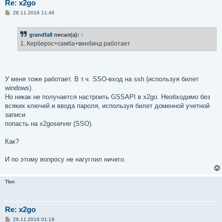
Re: x2go
С
28.11.2016 11:46
о
о
б
grandfa8
писал(а):
↑
щ
е
1. Керберос+самба+винбинд работает
н
и
е
У меня тоже работает. В т.ч. SSO-вход на ssh (используя билет
windows).
Но никак не получается настроить GSSAPI в x2go. Необходимо без
всяких ключей и ввода пароля, используя билет доменной учетной
записи
попасть на x2goserver (SSO).
Как?
И по этому вопросу не нагуглил ничего.
Tlon
Re: x2go
С
29.11.2016 01:19