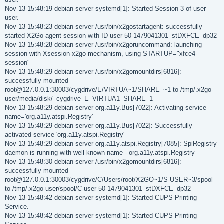
Nov 13 15:48:19 debian-server systemd[1]: Started Session 3 of user
user.
Nov 13 15:48:23 debian-server /usr/bin/x2gostartagent: successfully
started X2Go agent session with ID user-50-1479041301_stDXFCE_dp32
Nov 13 15:48:28 debian-server /usr/bin/x2goruncommand: launching
session with Xsession-x2go mechanism, using STARTUP="xfce4-
session"
Nov 13 15:48:29 debian-server /usr/bin/x2gomountdirs[6816]:
successfully mounted
root@127.0.0.1:30003/cygdrive/E/VIRTUA~1/SHARE_~1 to /tmp/.x2go-
user/media/disk/_cygdrive_E_VIRTUA1_SHARE_1
Nov 13 15:48:29 debian-server org.a11y.Bus[7022]: Activating service
name='org.a11y.atspi.Registry'
Nov 13 15:48:29 debian-server org.a11y.Bus[7022]: Successfully
activated service 'org.a11y.atspi.Registry'
Nov 13 15:48:29 debian-server org.a11y.atspi.Registry[7085]: SpiRegistry
daemon is running with well-known name - org.a11y.atspi.Registry
Nov 13 15:48:30 debian-server /usr/bin/x2gomountdirs[6816]:
successfully mounted
root@127.0.0.1:30003/cygdrive/C/Users/root/X2GO~1/S-USER~3/spool
to /tmp/.x2go-user/spool/C-user-50-1479041301_stDXFCE_dp32
Nov 13 15:48:42 debian-server systemd[1]: Started CUPS Printing
Service.
Nov 13 15:48:42 debian-server systemd[1]: Started CUPS Printing