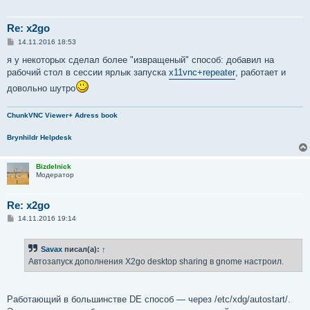
Re: x2go
С
14.11.2016 18:53
о
о
я у некоторых сделал более "извращеный" способ: добавил на
б
рабочий стол в сессии ярлык запуска
x11vnc+repeater
, работает и
щ
е
довольно шутро
н
и
е
ChunkVNC Viewer+ Adress book
Brynhildr Helpdesk
Bizdelnick
Модератор
Re: x2go
С
14.11.2016 19:14
о
о
б
Savax
писал(а):
↑
щ
е
Автозапуск дополнения X2go desktop sharing в gnome настроил.
н
и
е
Работающий в большинстве DE способ — через /etc/xdg/autostart/.