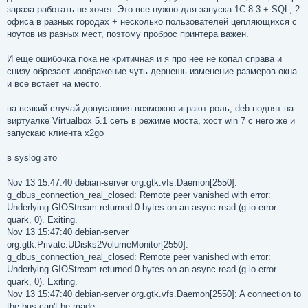
зараза работать не хочет. Это все нужно для запуска 1С 8.3 + SQL, 2
офиса в разных городах + несколько пользователей цепляющихся с
ноутов из разных мест, поэтому проброс принтера важен.
И еще ошибочка пока не критичная и я про нее не копал справа и
снизу обрезает изображение чуть дернешь изменение размеров окна
и все встает на место.
на всякий случай допусловия возможно играют роль, deb поднят на
виртуалке Virtualbox 5.1 сеть в режиме моста, хост win 7 с него же и
запускаю клиента x2go
в syslog это
Nov 13 15:47:40 debian-server org.gtk.vfs.Daemon[2550]:
g_dbus_connection_real_closed: Remote peer vanished with error:
Underlying GIOStream returned 0 bytes on an async read (g-io-error-
quark, 0). Exiting.
Nov 13 15:47:40 debian-server
org.gtk.Private.UDisks2VolumeMonitor[2550]:
g_dbus_connection_real_closed: Remote peer vanished with error:
Underlying GIOStream returned 0 bytes on an async read (g-io-error-
quark, 0). Exiting.
Nov 13 15:47:40 debian-server org.gtk.vfs.Daemon[2550]: A connection to
the bus can't be made