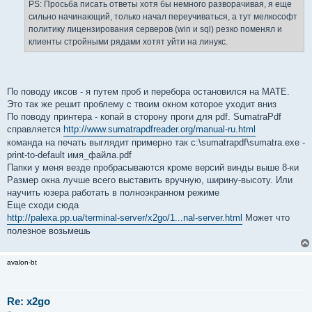
PS: Просьба писать ответы хотя бы немного разворачивая, я еще
сильно начинающий, только начал переучиваться, а тут мелкософт
политику лицензирования серверов (win и sql) резко поменял и
клиенты стройными рядами хотят уйти на линукс.
По поводу иксов - я путем проб и перебора остановился на MATE.
Это так же решит проблему с твоим окном которое уходит вниз
По поводу принтера - копай в сторону проги для pdf. SumatraPdf
справляется
http://www.sumatrapdfreader.org/manual-ru.html
команда на печать выглядит примерно так c:\sumatrapdf\sumatra.exe -
print-to-default имя_файла.pdf
Папки у меня везде пробрасываются кроме версий винды выше 8-ки
Размер окна лучше всего выставить вручную, ширину-высоту. Или
научить юзера работать в полноэкранном режиме
Еще сходи сюда
http://palexa.pp.ua/terminal-server/x2go/1...nal-server.html
Может что
полезное возьмешь
avalon-bt
Re: x2go