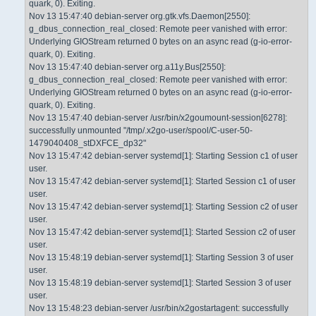
quark, 0). Exiting.
Nov 13 15:47:40 debian-server org.gtk.vfs.Daemon[2550]:
g_dbus_connection_real_closed: Remote peer vanished with error:
Underlying GIOStream returned 0 bytes on an async read (g-io-error-
quark, 0). Exiting.
Nov 13 15:47:40 debian-server org.a11y.Bus[2550]:
g_dbus_connection_real_closed: Remote peer vanished with error:
Underlying GIOStream returned 0 bytes on an async read (g-io-error-
quark, 0). Exiting.
Nov 13 15:47:40 debian-server /usr/bin/x2goumount-session[6278]:
successfully unmounted "/tmp/.x2go-user/spool/C-user-50-
1479040408_stDXFCE_dp32"
Nov 13 15:47:42 debian-server systemd[1]: Starting Session c1 of user
user.
Nov 13 15:47:42 debian-server systemd[1]: Started Session c1 of user
user.
Nov 13 15:47:42 debian-server systemd[1]: Starting Session c2 of user
user.
Nov 13 15:47:42 debian-server systemd[1]: Started Session c2 of user
user.
Nov 13 15:48:19 debian-server systemd[1]: Starting Session 3 of user
user.
Nov 13 15:48:19 debian-server systemd[1]: Started Session 3 of user
user.
Nov 13 15:48:23 debian-server /usr/bin/x2gostartagent: successfully