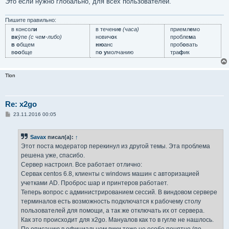
Это если нужно глобально, для всех пользователей.
Пишите правильно:
в консол
и
в течени
е
(часа)
приемл
е
мо
вк
у́пе
(с чем-либо)
нович
о
к
пробле
м
а
в о
бщем
ню
анс
проб
о
вать
в
оо
бще
п
о у
молчанию
тра
ф
ик
Tlon
Re: x2go
С
23.11.2016 00:05
о
о
б
Savax
писал(а):
↑
щ
е
Этот поста модератор перекинул из другой темы. Эта проблема
н
решена уже, спасибо.
и
е
Сервер настроил. Все работает отлично:
Сервак centos 6.8, клиенты с windows машин с авторизацией
учетками AD. Проброс шар и принтеров работает.
Теперь вопрос с администрированием сессий. В виндовом сервере
терминалов есть возможность подключатся к рабочему столу
пользователей для помощи, а так же отключать их от сервера.
Как это происходит для x2go. Мануалов как то в гугле не нашлось.