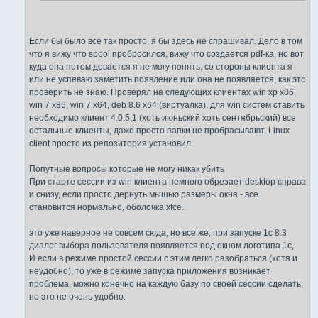
Если бы было все так просто, я бы здесь не спрашивал. Дело в том
что я вижу что spool пробросился, вижу что создается pdf-ка, но вот
куда она потом девается я не могу понять, со стороны клиента я
или не успеваю заметить появление или она не появляется, как это
проверить не знаю. Проверял на следующих клиентах win xp x86,
win 7 x86, win 7 x64, deb 8.6 x64 (виртуалка). для win систем ставить
необходимо клиент 4.0.5.1 (хоть июньский хоть сентябрьский) все
остальные клиенты, даже просто папки не пробрасывают. Linux
client просто из репозитория установил.
Попутные вопросы которые не могу никак убить
При старте сессии из win клиента немного обрезает desktop справа
и снизу, если просто дернуть мышью размеры окна - все
становится нормально, оболочка xfce.
это уже наверное не совсем сюда, но все же, при запуске 1c 8.3
диалог выбора пользователя появляется под окном логотипа 1с,
И если в режиме простой сессии с этим легко разобраться (хотя и
неудобно), то уже в режиме запуска приложения возникает
проблема, можно конечно на каждую базу по своей сессии сделать,
но это не очень удобно.