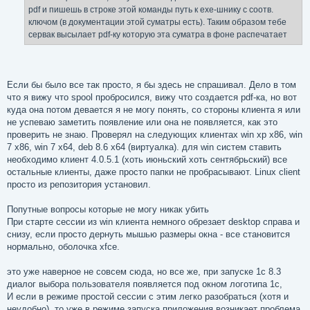
е
pdf и пишешь в строке этой команды путь к ехе-шнику с соотв.
ключом (в документации этой суматры есть). Таким образом тебе
сервак высылает pdf-ку которую эта суматра в фоне распечатает
Если бы было все так просто, я бы здесь не спрашивал. Дело в том
что я вижу что spool пробросился, вижу что создается pdf-ка, но вот
куда она потом девается я не могу понять, со стороны клиента я или
не успеваю заметить появление или она не появляется, как это
проверить не знаю. Проверял на следующих клиентах win xp x86, win
7 x86, win 7 x64, deb 8.6 x64 (виртуалка). для win систем ставить
необходимо клиент 4.0.5.1 (хоть июньский хоть сентябрьский) все
остальные клиенты, даже просто папки не пробрасывают. Linux client
просто из репозитория установил.
Попутные вопросы которые не могу никак убить
При старте сессии из win клиента немного обрезает desktop справа и
снизу, если просто дернуть мышью размеры окна - все становится
нормально, оболочка xfce.
это уже наверное не совсем сюда, но все же, при запуске 1c 8.3
диалог выбора пользователя появляется под окном логотипа 1с,
И если в режиме простой сессии с этим легко разобраться (хотя и
неудобно), то уже в режиме запуска приложения возникает проблема,