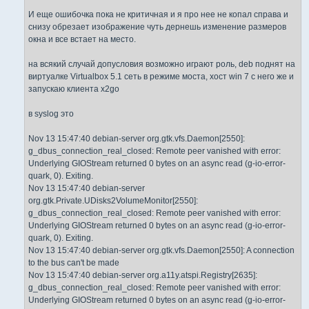
И еще ошибочка пока не критичная и я про нее не копал справа и
снизу обрезает изображение чуть дернешь изменение размеров
окна и все встает на место.
на всякий случай допусловия возможно играют роль, deb поднят на
виртуалке Virtualbox 5.1 сеть в режиме моста, хост win 7 с него же и
запускаю клиента x2go
в syslog это
Nov 13 15:47:40 debian-server org.gtk.vfs.Daemon[2550]:
g_dbus_connection_real_closed: Remote peer vanished with error:
Underlying GIOStream returned 0 bytes on an async read (g-io-error-
quark, 0). Exiting.
Nov 13 15:47:40 debian-server
org.gtk.Private.UDisks2VolumeMonitor[2550]:
g_dbus_connection_real_closed: Remote peer vanished with error:
Underlying GIOStream returned 0 bytes on an async read (g-io-error-
quark, 0). Exiting.
Nov 13 15:47:40 debian-server org.gtk.vfs.Daemon[2550]: A connection
to the bus can't be made
Nov 13 15:47:40 debian-server org.a11y.atspi.Registry[2635]:
g_dbus_connection_real_closed: Remote peer vanished with error:
Underlying GIOStream returned 0 bytes on an async read (g-io-error-