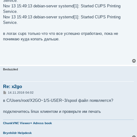
Service.
Nov 13 15:49:13 debian-server systemd[1]: Started CUPS Printing
Service.
Nov 13 15:49:13 debian-server systemd[1]: Started CUPS Printing
Service.
в логах cups только что что все успешно отработано, пока не
понимаю куда копать дальше.
Bedazzled
Re: x2go
С
14.11.2016 04:02
о
о
в C/Users/root/X2GO~1/S-USER~3/spool файл появляется?
б
щ
е
подключитесь linux клиентом и проверьте им печать
н
и
е
ChunkVNC Viewer+ Adress book
Brynhildr Helpdesk