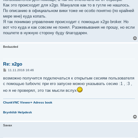
Как это происходит для x2go. Мануалов как то в гугле не нашлось.
По описанию в официальном вики тоже не особо понятно (по крайней
мере мне) куда копать.
Я так понимаю управление происходит с помощью x2go broker. Но
вот что куда и как совсем не понял. Разжевывания не прошу, но если
пошлете в нужную сторону буду благодарен.
Bedazzled
Re: x2go
С
11.11.2016 16:46
о
о
возможно получится подключаться к открытым сесиям пользователя
б
с помощью turbovnc при его запуске можно указывать сесию :1 , :3 ,
щ
е
но я не проверял, это так мысли вслух
н
и
е
ChunkVNC Viewer+ Adress book
Brynhildr Helpdesk
Savax