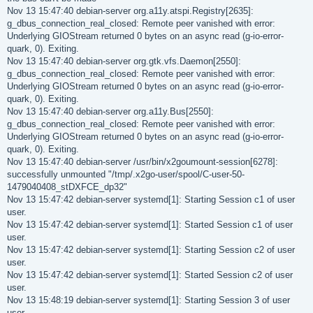
Nov 13 15:47:40 debian-server org.a11y.atspi.Registry[2635]:
g_dbus_connection_real_closed: Remote peer vanished with error:
Underlying GIOStream returned 0 bytes on an async read (g-io-error-
quark, 0). Exiting.
Nov 13 15:47:40 debian-server org.gtk.vfs.Daemon[2550]:
g_dbus_connection_real_closed: Remote peer vanished with error:
Underlying GIOStream returned 0 bytes on an async read (g-io-error-
quark, 0). Exiting.
Nov 13 15:47:40 debian-server org.a11y.Bus[2550]:
g_dbus_connection_real_closed: Remote peer vanished with error:
Underlying GIOStream returned 0 bytes on an async read (g-io-error-
quark, 0). Exiting.
Nov 13 15:47:40 debian-server /usr/bin/x2goumount-session[6278]:
successfully unmounted "/tmp/.x2go-user/spool/C-user-50-
1479040408_stDXFCE_dp32"
Nov 13 15:47:42 debian-server systemd[1]: Starting Session c1 of user
user.
Nov 13 15:47:42 debian-server systemd[1]: Started Session c1 of user
user.
Nov 13 15:47:42 debian-server systemd[1]: Starting Session c2 of user
user.
Nov 13 15:47:42 debian-server systemd[1]: Started Session c2 of user
user.
Nov 13 15:48:19 debian-server systemd[1]: Starting Session 3 of user
user.