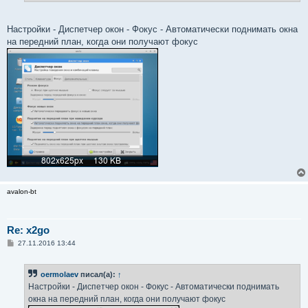
Настройки - Диспетчер окон - Фокус - Автоматически поднимать окна
на передний план, когда они получают фокус
avalon-bt
Re: x2go
С
27.11.2016 13:44
о
о
б
oermolaev
писал(а):
↑
щ
е
Настройки - Диспетчер окон - Фокус - Автоматически поднимать
н
окна на передний план, когда они получают фокус
и