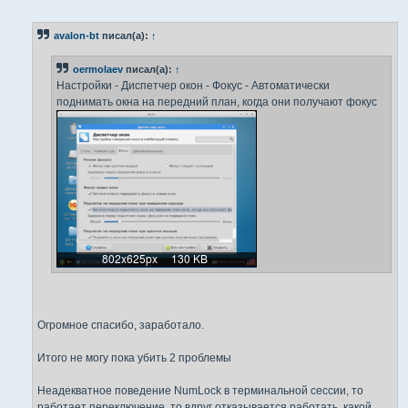
о
о
б
avalon-bt
писал(а):
↑
щ
е
н
oermolaev
писал(а):
↑
и
е
Настройки - Диспетчер окон - Фокус - Автоматически
поднимать окна на передний план, когда они получают фокус
Огромное спасибо, заработало.
Итого не могу пока убить 2 проблемы
Неадекватное поведение NumLock в терминальной сессии, то
работает переключение, то вдруг отказывается работать, какой