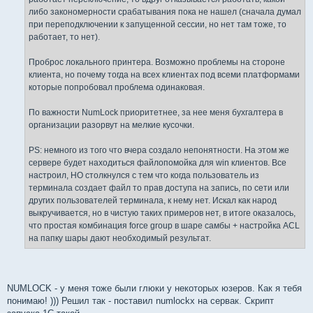
либо закономерности срабатывания пока не нашел (сначала думал
при переподключении к запущенной сессии, но нет там тоже, то
работает, то нет).
Проброс локального принтера. Возможно проблемы на стороне
клиента, но почему тогда на всех клиентах под всеми платформами
которые попробовал проблема одинаковая.
По важности NumLock приоритетнее, за нее меня бухгалтера в
организации разорвут на мелкие кусочки.
PS: немного из того что вчера создало непонятности. На этом же
сервере будет находиться файлопомойка для win клиентов. Все
настроил, НО столкнулся с тем что когда пользователь из
терминала создает файл то прав доступа на запись, по сети или
других пользователей терминала, к нему нет. Искал как народ
выкручивается, но в чистую таких примеров нет, в итоге оказалось,
что простая комбинация force group в шаре самбы + настройка ACL
на папку шары дают необходимый результат.
NUMLOCK - у меня тоже были глюки у некоторых юзеров. Как я тебя
понимаю! ))) Решил так - поставил numlockx на сервак. Скрипт