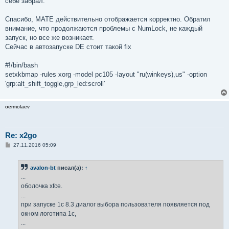
себе забрал.
Спасибо, MATE действительно отображается корректно. Обратил
внимание, что продолжаются проблемы с NumLock, не каждый
запуск, но все же возникает.
Сейчас в автозапуске DE стоит такой fix
#!/bin/bash
setxkbmap -rules xorg -model pc105 -layout "ru(winkeys),us" -option
'grp:alt_shift_toggle,grp_led:scroll'
oermolaev
Re: x2go
С
27.11.2016 05:09
о
о
б
avalon-bt
писал(а):
↑
щ
е
...
н
оболочка xfce.
и
е
...
при запуске 1c 8.3 диалог выбора пользователя появляется под
окном логотипа 1с,
...