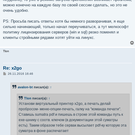
можно конечно на каждую базу по своей сессии сделать, но это не
очень удобно.
PS: Просьба писать ответы хотя бы немного разворачивая, я еще
сильно начинающий, только начал переучиваться, а тут мелкософт
политику лицензирования серверов (win и sql) резко поменял и
клиенты стройными рядами хотят уйти на линукс.
Tlon
Re: x2go
С
26.11.2016 16:46
о
о
б
avalon-bt
писал(а):
↑
щ
е
н
Tlon
писал(а):
↑
и
е
Установи виртуальный принтер x2go, а печать делай
пробросом- меню-опции-печать, галку на "команда печати".
Ставишь sumatra pdf и пишешь в строке этой команды путь к
ехе-шнику с соотв. ключом (в документации этой суматры
есть). Таким образом тебе сервак высылает pdf-ку которую эта
суматра в фоне распечатает