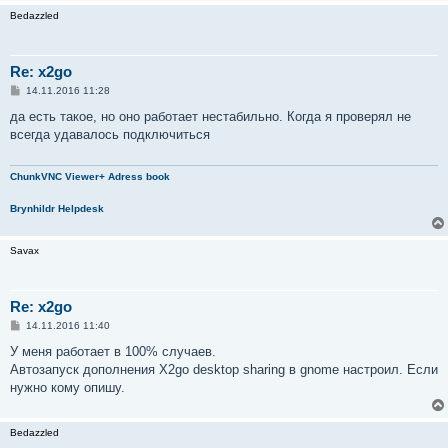
Bedazzled
Re: x2go
С
14.11.2016 11:28
о
о
да есть такое, но оно работает нестабильно. Когда я проверял не
б
всегда удавалось подключиться
щ
е
н
и
ChunkVNC Viewer+ Adress book
е
Brynhildr Helpdesk
Savax
Re: x2go
С
14.11.2016 11:40
о
о
У меня работает в 100% случаев.
б
Автозапуск дополнения X2go desktop sharing в gnome настроил. Если
щ
е
нужно кому опишу.
н
и
е
Bedazzled