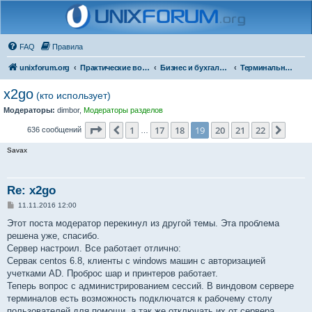
FAQ
Правила
unixforum.org
Практические вопросы
Бизнес и бухгалтерия под Линукс
Терминальные решения
x2go
(кто использует)
Модераторы:
dimbor
,
Модераторы разделов
Страница
19
из
22
1
17
18
19
20
21
22
Пред.
След.
636 сообщений
…
Savax
Re: x2go
С
11.11.2016 12:00
о
о
Этот поста модератор перекинул из другой темы. Эта проблема
б
решена уже, спасибо.
щ
е
Сервер настроил. Все работает отлично:
н
Сервак centos 6.8, клиенты с windows машин с авторизацией
и
е
учетками AD. Проброс шар и принтеров работает.
Теперь вопрос с администрированием сессий. В виндовом сервере
терминалов есть возможность подключатся к рабочему столу
пользователей для помощи, а так же отключать их от сервера.