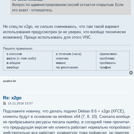
щ
е
Вопрос по администрированию сессий остается открытым. Если
н
кто знает - отпишитесь.
и
е
Не спец по x2go, но сильно сомневаюсь, что там такой вариант
использования предусмотрен (и не уверен, что вообще технически
возможен). Проще использовать для этого VNC.
Пишите правильно:
в консол
и
в течени
е
(часа)
приемл
е
мо
вк
у́пе
(с чем-либо)
нович
о
к
пробле
м
а
в о
бщем
ню
анс
проб
о
вать
в
оо
бще
п
о у
молчанию
тра
ф
ик
avalon-bt
Re: x2go
С
13.11.2016 15:57
о
о
Подскажите новичку, что делать поднял Debian 8.6 + x2go (XFCE),
б
клиенты будут в основном на windows x64 (7, 8, 10). Сначала вообще
щ
е
не пробрасывала ресурсы писала ошибку, в соседней теме прочитал
н
что предыдущая версия win клиента работает нормально попробовал
и
е
действительно все работает, клавиатуру тоже пофиксил, но принтер