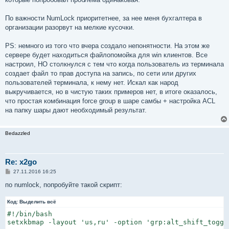
По важности NumLock приоритетнее, за нее меня бухгалтера в
организации разорвут на мелкие кусочки.
PS: немного из того что вчера создало непонятности. На этом же
сервере будет находиться файлопомойка для win клиентов. Все
настроил, НО столкнулся с тем что когда пользователь из терминала
создает файл то прав доступа на запись, по сети или других
пользователей терминала, к нему нет. Искал как народ
выкручивается, но в чистую таких примеров нет, в итоге оказалось,
что простая комбинация force group в шаре самбы + настройка ACL
на папку шары дают необходимый результат.
Bedazzled
Re: x2go
С
27.11.2016 16:25
о
о
по numlock, попробуйте такой скрипт:
б
щ
Код:
е
Выделить всё
н
#!/bin/bash

и
е
setxkbmap -layout 'us,ru' -option 'grp:alt_shift_toggl