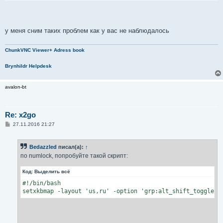
у меня сним таких проблем как у вас не наблюдалось
ChunkVNC Viewer+ Adress book
Brynhildr Helpdesk
avalon-bt
Re: x2go
С
27.11.2016 21:27
о
о
б
Bedazzled
писал(а):
↑
щ
е
по numlock, попробуйте такой скрипт:
н
и
Код:
Выделить всё
е
#!/bin/bash

setxkbmap -layout 'us,ru' -option 'grp:alt_shift_toggle,g