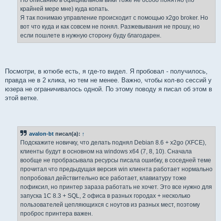
По описанию в официальном вики тоже не особо понятно (по
крайней мере мне) куда копать.
Я так понимаю управление происходит с помощью x2go broker. Но
вот что куда и как совсем не понял. Разжевывания не прошу, но
если пошлете в нужную сторону буду благодарен.
Посмотри, в ютюбе есть, я где-то видел. Я пробовал - получилось,
правда не в 2 клика, но тем не менее. Важно, чтобы кол-во сессий у
юзера не ограничивалось одной. По этому поводу я писал об этом в
этой ветке.
avalon-bt
писал(а):
↑
Подскажите новичку, что делать поднял Debian 8.6 + x2go (XFCE),
клиенты будут в основном на windows x64 (7, 8, 10). Сначала
вообще не пробрасывала ресурсы писала ошибку, в соседней теме
прочитал что предыдущая версия win клиента работает нормально
попробовал действительно все работает, клавиатуру тоже
пофиксил, но принтер зараза работать не хочет. Это все нужно для
запуска 1С 8.3 + SQL, 2 офиса в разных городах + несколько
пользователей цепляющихся с ноутов из разных мест, поэтому
проброс принтера важен.