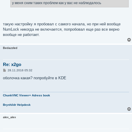
у меня сним таких проблем как у вас не наблюдалось
такую настройку я пробовал с самого начала, но при ней вообще
NumLock никогда не включается, попробовал еще раз все верно
вообще не работает.
Bedazzled
Re: x2go
С
28.11.2016 05:32
о
о
оболочка какая? попробуйте в KDE
б
щ
е
н
и
ChunkVNC Viewer+ Adress book
е
Brynhildr Helpdesk
alex_alex