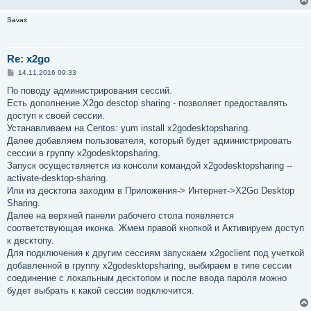
Savax
Re: x2go
С
14.11.2016 09:33
о
о
По поводу администрирования сессий.
б
Есть дополнение X2go desctop sharing - позволяет предоставлять
щ
е
доступ к своей сессии.
н
Устанавливаем на Centos: yum install x2godesktopsharing.
и
е
Далее добавляем пользователя, который будет администрировать
сессии в группу x2godesktopsharing.
Запуск осуществляется из консоли командой x2godesktopsharing --
activate-desktop-sharing.
Или из десктопа заходим в Приложения-> Интернет->X2Go Desktop
Sharing.
Далее на верхней панели рабочего стола появляется
соответствующая иконка. Жмем правой кнопкой и Активируем доступ
к десктопу.
Для подключения к другим сессиям запускаем x2goclient под учеткой
добавленной в группу x2godesktopsharing, выбираем в типе сессии
соединение с локальным десктопом и после ввода пароля можно
будет выбрать к какой сессии подключится.