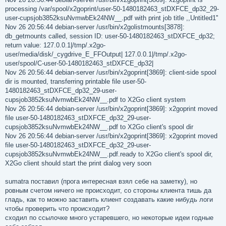
processing /var/spool/x2goprint/user-50-1480182463_stDXFCE_dp32_29-
user-cupsjob3852ksuNvmwbEk24NW__.pdf with print job title ,,Untitled1''
Nov 26 20:56:44 debian-server /usr/bin/x2golistmounts[3878]:
db_getmounts called, session ID: user-50-1480182463_stDXFCE_dp32;
return value: 127.0.0.1|/tmp/.x2go-
user/media/disk/_cygdrive_E_FFOutput| 127.0.0.1|/tmp/.x2go-
user/spool/C-user-50-1480182463_stDXFCE_dp32|
Nov 26 20:56:44 debian-server /usr/bin/x2goprint[3869]: client-side spool
dir is mounted, transferring printable file user-50-
1480182463_stDXFCE_dp32_29-user-
cupsjob3852ksuNvmwbEk24NW__.pdf to X2Go client system
Nov 26 20:56:44 debian-server /usr/bin/x2goprint[3869]: x2goprint moved
file user-50-1480182463_stDXFCE_dp32_29-user-
cupsjob3852ksuNvmwbEk24NW__.pdf to X2Go client's spool dir
Nov 26 20:56:44 debian-server /usr/bin/x2goprint[3869]: x2goprint moved
file user-50-1480182463_stDXFCE_dp32_29-user-
cupsjob3852ksuNvmwbEk24NW__.pdf.ready to X2Go client's spool dir,
X2Go client should start the print dialog very soon
sumatra поставил (прога интересная взял себе на заметку), но
ровным счетом ничего не происходит, со стороны клиента тишь да
гладь, как то можно заставить клиент создавать какие нибудь логи
чтобы проверить что происходит?
сходил по ссылочке много устаревшего, но некоторые идеи годные