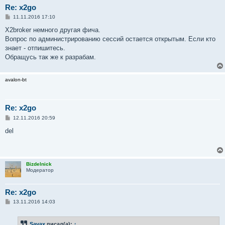
Re: x2go
С
11.11.2016 17:10
о
о
X2broker немного другая фича.
б
Вопрос по администрированию сессий остается открытым. Если кто
щ
е
знает - отпишитесь.
н
Обращусь так же к разрабам.
и
е
avalon-bt
Re: x2go
С
12.11.2016 20:59
о
о
del
б
щ
е
н
и
Bizdelnick
е
Модератор
Re: x2go
С
13.11.2016 14:03
о
о
б
Savax
писал(а):
↑