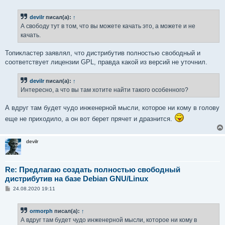
о
о
б
devilr
писал(а):
↑
щ
е
А свободу тут в том, что вы можете качать это, а можете и не
н
качать.
и
е
Топикластер заявлял, что дистрибутив полностью свободный и
соответствует лицензии GPL, правда какой из версий не уточнил.
devilr
писал(а):
↑
Интересно, а что вы там хотите найти такого особенного?
А вдруг там будет чудо инженерной мысли, которое ни кому в голову
еще не приходило, а он вот берет прячет и дразнится.
devilr
Re: Предлагаю создать полностью свободный
дистрибутив на базе Debian GNU/Linux
С
24.08.2020 19:11
о
о
б
ormorph
писал(а):
↑
щ
е
А вдруг там будет чудо инженерной мысли, которое ни кому в
н