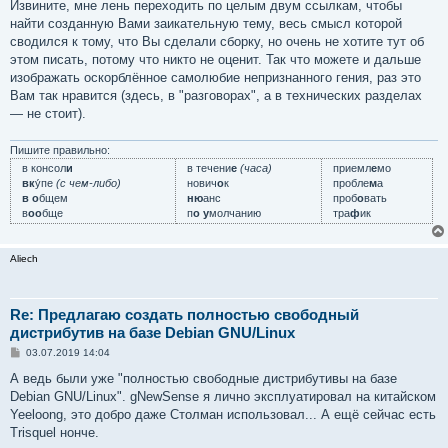
Извините, мне лень переходить по целым двум ссылкам, чтобы
найти созданную Вами заикательную тему, весь смысл которой
сводился к тому, что Вы сделали сборку, но очень не хотите тут об
этом писать, потому что никто не оценит. Так что можете и дальше
изображать оскорблённое самолюбие непризнанного гения, раз это
Вам так нравится (здесь, в "разговорах", а в технических разделах
— не стоит).
Пишите правильно:
в консол
и
в течени
е
(часа)
приемл
е
мо
вк
у́пе
(с чем-либо)
нович
о
к
пробле
м
а
в о
бщем
ню
анс
проб
о
вать
в
оо
бще
п
о у
молчанию
тра
ф
ик
Aliech
Re: Предлагаю создать полностью свободный
дистрибутив на базе Debian GNU/Linux
С
03.07.2019 14:04
о
о
А ведь были уже "полностью свободные дистрибутивы на базе
б
Debian GNU/Linux". gNewSense я лично эксплуатировал на китайском
щ
е
Yeeloong, это добро даже Столман использовал... А ещё сейчас есть
н
Trisquel нонче.
и
е