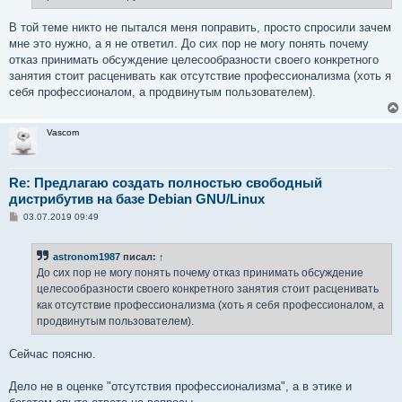
В той теме никто не пытался меня поправить, просто спросили зачем
мне это нужно, а я не ответил. До сих пор не могу понять почему
отказ принимать обсуждение целесообразности своего конкретного
занятия стоит расценивать как отсутствие профессионализма (хоть я
себя профессионалом, а продвинутым пользователем).
Vascom
Re: Предлагаю создать полностью свободный
дистрибутив на базе Debian GNU/Linux
С
03.07.2019 09:49
о
о
б
astronom1987
писал:
↑
щ
е
До сих пор не могу понять почему отказ принимать обсуждение
н
целесообразности своего конкретного занятия стоит расценивать
и
е
как отсутствие профессионализма (хоть я себя профессионалом, а
продвинутым пользователем).
Сейчас поясню.
Дело не в оценке "отсутствия профессионализма", а в этике и