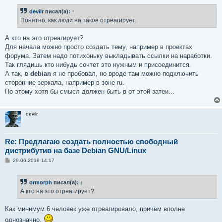
о
б
devilr
писал(а):
↑
щ
е
Понятно, как люди на такое отреагирует.
н
и
е
А кто на это отреагирует?
Для начала можно просто создать тему, например в проектах
форума. Затем надо потихоньку выкладывать ссылки на наработки.
Так глядишь кто нибудь сочтет это нужным и присоединится.
А так, в
debian
я не пробовал, но вроде там можно подключить
сторонние зеркала, например в зоне ru.
По этому хотя бы смысл должен быть в от этой затеи...
devilr
Re: Предлагаю создать полностью свободный
дистрибутив на базе Debian GNU/Linux
С
29.06.2019 14:17
о
о
б
ormorph
писал(а):
↑
щ
е
А кто на это отреагирует?
н
и
е
Как минимум 6 человек уже отреагировало, причём вполне
однозначно.