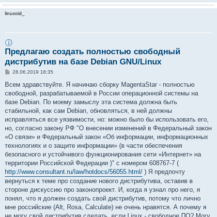
linuxoid_
Предлагаю создать полностью свободный
дистрибутив на базе Debian GNU/Linux
С
28.06.2019 18:35
о
о
Всем здравствуйте. Я начинаю сборку MagentaStar - полностью
б
свободной, разрабатываемой в России операционной системы на
щ
е
базе Debian. По моему замыслу эта система должна быть
н
стабильной, как сам Debian, обновляться, в ней должны
и
е
исправляться все уязвимости, но: можно было бы использовать его,
но, согласно закону РФ "О внесении изменений в Федеральный закон
«О связи» и Федеральный закон «Об информации, информационных
технологиях и о защите информации» (в части обеспечения
безопасного и устойчивого функционирования сети «Интернет» на
территории Российской Федерации )" с номером 608767-7 (
http://www.consultant.ru/law/hotdocs/56055.html/
) Я предпочту
вернуться к теме про создание нового дистрибутива, оставив в
стороне дискуссию про законопроект. И, когда я узнал про него, я
понял, что я должен создать свой дистрибутив, потому что лично
мне российские (Alt, Rosa, Calculate) не очень нравятся. А почему я
не могу свой дистрибутив сделать, если Linux - свободное ПО? Могу.