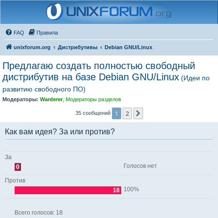
FAQ
Правила
unixforum.org
Дистрибутивы
Debian GNU/Linux
Предлагаю создать полностью свободный
дистрибутив на базе Debian GNU/Linux
(Идеи по
развитию свободного ПО)
Модераторы:
Warderer
,
Модераторы разделов
1
2
След.
35 сообщений
Как вам идея? За или против?
За
Голосов нет
0
Против
100%
18
Всего голосов:
18