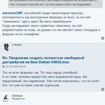
не публикуйте на unixforum свои идеи и наработки независимо от
того стоящие они или нет, тут все равно никто не поддержит.
astronom1987
, российской среде линуксоидов присуща
категоричность (на иностранных форумах не был), но на счёт
"закапывать" здесь идеи, Вы явно переборщили
Сюда заглядывают много грамотных практиков, на счёт
разработчиков не знаю, но думаю что им хватает своих площадок и
форумы не их специфика
s.xbatob
Re: Предлагаю создать полностью свободный
дистрибутив на базе Debian GNU/Linux
С
01.07.2019 19:10
о
о
Это на всех форумах так. Тут ещё народ спокойный.
б
А по теме: человек пришёл без явно выраженной идеи, без
щ
е
предложений, без наработаок. Уже потом выяснилось, что он хочет
н
live, что уже история совсем отдельная
и
е
SLEDopit
Модератор