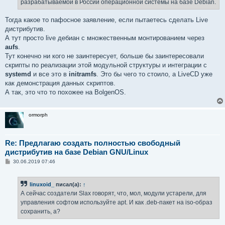
разрабатываемой в России операционной системы на базе Debian.
Тогда какое то пафосное заявление, если пытаетесь сделать Live
дистрибутив.
А тут просто live дебиан с множественным монтированием через
aufs
.
Тут конечно ни кого не заинтересует, больше бы заинтересовали
скрипты по реализации этой модульной структуры и интеграции с
systemd
и все это в
initramfs
. Это бы чего то стоило, а LiveCD уже
как демонстрация данных скриптов.
А так, это что то похожее на BolgenOS.
ormorph
Re: Предлагаю создать полностью свободный
дистрибутив на базе Debian GNU/Linux
С
30.06.2019 07:46
о
о
б
linuxoid_
писал(а):
↑
щ
е
А сейчас создатели Slax говорят, что, мол, модули устарели, для
н
управления софтом используйте apt. И как .deb-пакет на iso-образ
и
е
сохранить, а?