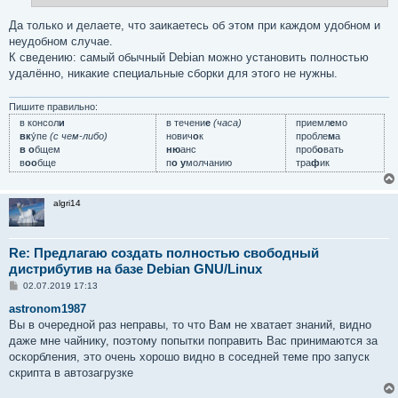
Да только и делаете, что заикаетесь об этом при каждом удобном и
неудобном случае.
К сведению: самый обычный Debian можно установить полностью
удалённо, никакие специальные сборки для этого не нужны.
Пишите правильно:
в консол
и
в течени
е
(часа)
приемл
е
мо
вк
у́пе
(с чем-либо)
нович
о
к
пробле
м
а
в о
бщем
ню
анс
проб
о
вать
в
оо
бще
п
о у
молчанию
тра
ф
ик
algri14
Re: Предлагаю создать полностью свободный
дистрибутив на базе Debian GNU/Linux
С
02.07.2019 17:13
о
о
astronom1987
б
Вы в очередной раз неправы, то что Вам не хватает знаний, видно
щ
е
даже мне чайнику, поэтому попытки поправить Вас принимаются за
н
оскорбления, это очень хорошо видно в соседней теме про запуск
и
е
скрипта в автозагрузке