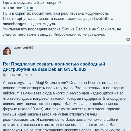
Где это создатели Slax говорят?
это читали ?
тыц
.
Ну и в скриптах посмотрел, там реализована модульность.
Просто
apt
устанавливает в память если запущен LiveUSB, а
savechanges
создает модуль.
Учитывая что последняя версия Slax на Debian а не Slackware, не
знаю от чего такие выводы. Информация то не устарела.
astronom1987
Re: Предлагаю создать полностью свободный
дистрибутив на базе Debian GNU/Linux
С
01.07.2019 15:39
о
о
А про модульную MagOS слышали? Она не на Debian, но на ее
б
основе легко сотворить все что угодно. Это во-первых, а во-вторых
щ
е
unixforum заманивает сюда многих линуксоидов надеющихся на то,
н
что кто-то здесь найдется таковой, который поддержит благородную
и
е
инициативу топикстартеров вроде Вас. Но за все пребывание на
форуме (около 10 лет) мне почему-то кажется, что здесь гораздо
больше идей закапывается не успев откопаться чем
реализовывается. Я конечно ценю Ваше желание помочь себе и
другим так как сам в этом отношении являюсь похожим на Вас
человеком, но рецепт сохранения крепких нервов - не публикуйте на