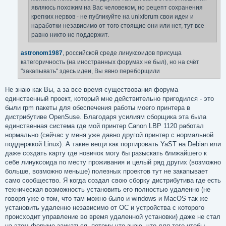
являюсь похожим на Вас человеком, но рецепт сохранения
крепких нервов - не публикуйте на unixforum свои идеи и
наработки независимо от того стоящие они или нет, тут все
равно никто не поддержит.
astronom1987
, российской среде линуксоидов присуща
категоричность (на иностранных форумах не был), но на счёт
"закапывать" здесь идеи, Вы явно переборщили
Не знаю как Вы, а за все время существования форума
единственный проект, который мне действительно пригодился - это
были rpm пакеты для обеспечения работы моего принтера в
дистрибутиве OpenSuse. Благодаря усилиям сборщика эта была
единственная система где мой принтер Canon LBP 1120 работал
нормально (сейчас у меня уже давно другой принтер с нормальной
поддержкой Linux). А такие вещи как портировать YaST на Debian или
даже создать карту где новичок могу бы разыскать ближайшего к
себе линуксоида по месту проживания и целый ряд других (возможно
больше, возможно меньше) полезных проектов тут не закапывает
само сообщество. Я когда создал свою сборку дистрибутива где есть
техническая возможность установить его полностью удаленно (не
говоря уже о том, что там можно было и windows и MacOS так же
установить удаленно независимо от ОС и устройства с которого
происходит управление во время удаленной установки) даже не стал
на этом форуме заикаться, потому что знаю, что для того чтобы