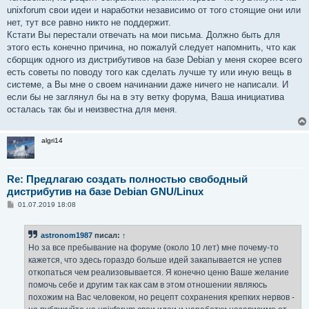
unixforum свои идеи и наработки независимо от того стоящие они или
нет, тут все равно никто не поддержит.
Кстати Вы перестали отвечать на мои письма. Должно быть для
этого есть конечно причина, но пожалуй следует напомнить, что как
сборщик одного из дистрибутивов на базе Debian у меня скорее всего
есть советы по поводу того как сделать лучше ту или иную вещь в
системе, а Вы мне о своем начинании даже ничего не написали. И
если бы не заглянул бы на в эту ветку форума, Ваша инициатива
осталась так бы и неизвестна для меня.
algri14
Re: Предлагаю создать полностью свободный
дистрибутив на базе Debian GNU/Linux
С
01.07.2019 18:08
о
о
б
astronom1987
писал:
↑
щ
е
Но за все пребывание на форуме (около 10 лет) мне почему-то
н
кажется, что здесь гораздо больше идей закапывается не успев
и
е
откопаться чем реализовывается. Я конечно ценю Ваше желание
помочь себе и другим так как сам в этом отношении являюсь
похожим на Вас человеком, но рецепт сохранения крепких нервов -