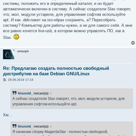
системы, положить его в определенный каталог, и он будет
автоматически включен в систему. А сейчас создатели Slax говорят,
что, мол, модули устарели, для управления софтом используйте
apt. И как .deb-пакет на iso-образ сохранить, а? Пересобрать
систему? Компьютер для работы нужен, а не для самого себя. А мне
все равно хочется live-usb, в котором можно управлять ПО, как в
Slax.
ormorph
Re: Предлагаю создать полностью свободный
дистрибутив на базе Debian GNU/Linux
С
29.06.2019 17:16
о
о
б
linuxoid_
писал(а):
↑
щ
е
А сейчас создатели Slax говорят, что, мол, модули устарели, для
н
управления софтом используйте apt.
и
е
Хм...
linuxoid_
писал(а):
↑
Я начинаю сборку MagentaStar - полностью свободной,