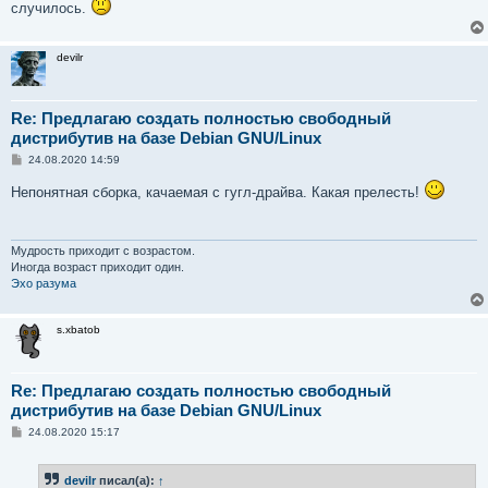
случилось.
devilr
Re: Предлагаю создать полностью свободный
дистрибутив на базе Debian GNU/Linux
С
24.08.2020 14:59
о
о
Непонятная сборка, качаемая с гугл-драйва. Какая прелесть!
б
щ
е
н
и
Мудрость приходит с возрастом.
е
Иногда возраст приходит один.
Эхо разума
s.xbatob
Re: Предлагаю создать полностью свободный
дистрибутив на базе Debian GNU/Linux
С
24.08.2020 15:17
о
о
б
devilr
писал(а):
↑
щ