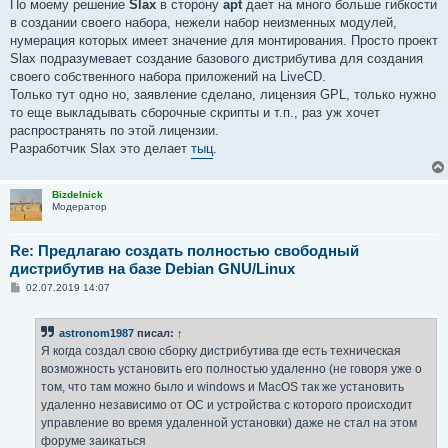
По моему решение
Slax
в сторону
apt
дает на много больше гибкости
в создании своего набора, нежели набор неизменных модулей,
нумерация которых имеет значение для монтирования. Просто проект
Slax подразумевает создание базового дистрибутива для создания
своего собственного набора приложений на LiveCD.
Только тут одно но, заявление сделано, лицензия GPL, только нужно
то еще выкладывать сборочные скрипты и т.п., раз уж хочет
распространять по этой лицензии.
Разработчик Slax это делает
тыц
.
Bizdelnick
Модератор
Re: Предлагаю создать полностью свободный
дистрибутив на базе Debian GNU/Linux
С
02.07.2019 14:07
о
о
б
astronom1987
писал:
↑
щ
е
Я когда создал свою сборку дистрибутива где есть техническая
н
возможность установить его полностью удаленно (не говоря уже о
и
е
том, что там можно было и windows и MacOS так же установить
удаленно независимо от ОС и устройства с которого происходит
управление во время удаленной установки) даже не стал на этом
форуме заикаться