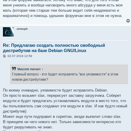
меня унизить и вообще наговорить много абсурда у меня есть моя
мать (которая чем старше тем больше ведет себя неадекватно и
маразматично) и помощь здешних форумчан мне в этом не нужна.
ormorph
Re: Предлагаю создать полностью свободный
дистрибутив на базе Debian GNU/Linux
С
02.07.2019 12:59
о
о
б
Vascom
писал:
↑
щ
е
Главный вопрос - кто будет исправлять "все уязвимости" в этом
н
новом дистрибутиве?
и
е
По моему очевидно, уязвимости будет исправлять Debian.
Он просто возьмет slax, перерисует заставку загрузчика. Соберет
модули и будет предлагать устанавливать модули в место того, что
бы пользователь сам создавал эти модули в slax. И как будто новый
дистрибутив)
Может еще пути подправит в скриптах, везде выпилит слово slax.
В принципе ни чего нового нет. Только зависимости интересно кто
будет разруливать не знаю.