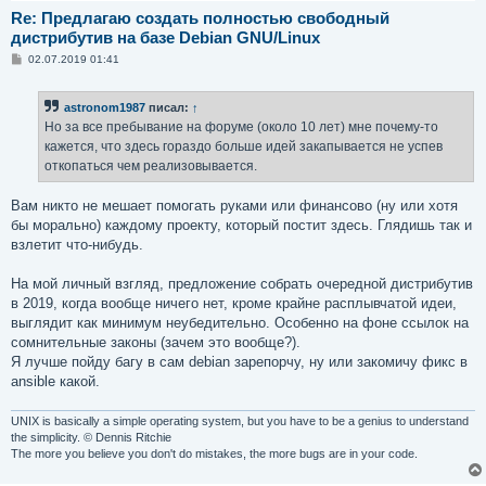
Re: Предлагаю создать полностью свободный
дистрибутив на базе Debian GNU/Linux
С
02.07.2019 01:41
о
о
б
astronom1987
писал:
↑
щ
е
Но за все пребывание на форуме (около 10 лет) мне почему-то
н
кажется, что здесь гораздо больше идей закапывается не успев
и
е
откопаться чем реализовывается.
Вам никто не мешает помогать руками или финансово (ну или хотя
бы морально) каждому проекту, который постит здесь. Глядишь так и
взлетит что-нибудь.
На мой личный взгляд, предложение собрать очередной дистрибутив
в 2019, когда вообще ничего нет, кроме крайне расплывчатой идеи,
выглядит как минимум неубедительно. Особенно на фоне ссылок на
сомнительные законы (зачем это вообще?).
Я лучше пойду багу в сам debian зарепорчу, ну или закомичу фикс в
ansible какой.
UNIX is basically a simple operating system, but you have to be a genius to understand
the simplicity. © Dennis Ritchie
The more you believe you don't do mistakes, the more bugs are in your code.