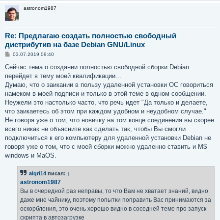
astronom1987
Re: Предлагаю создать полностью свободный
дистрибутив на базе Debian GNU/Linux
С
03.07.2019 09:40
о
о
Сейчас тема о создании полностью свободной сборки Debian
б
перейдет в тему моей квалификации...
щ
е
Думаю, что о заикании в пользу удаленной установки ОС говориться
н
намеком в моей подписи и только в этой теме в одном сообщении.
и
е
Неужели это настолько часто, что речь идет "Да только и делаете,
что заикаетесь об этом при каждом удобном и неудобном случае."
Не говоря уже о том, что новичку на том конце соединения вы скорее
всего никак не объясните как сделать так, чтобы Вы смогли
подключиться к его компьютеру для удаленной установки Debian не
говоря уже о том, что с моей сборки можно удаленно ставить и M$
windows и MaOS.
algri14
писал:
↑
astronom1987
Вы в очередной раз неправы, то что Вам не хватает знаний, видно
даже мне чайнику, поэтому попытки поправить Вас принимаются за
оскорбления, это очень хорошо видно в соседней теме про запуск
скрипта в автозагрузке