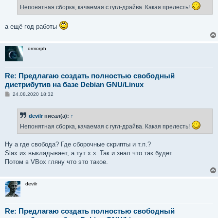
е
Непонятная сборка, качаемая с гугл-драйва. Какая прелесть!
н
и
е
а ещё год работы
ormorph
Re: Предлагаю создать полностью свободный
дистрибутив на базе Debian GNU/Linux
С
24.08.2020 18:32
о
о
б
devilr
писал(а):
↑
щ
е
Непонятная сборка, качаемая с гугл-драйва. Какая прелесть!
н
и
е
Ну а где свобода? Где сборочные скрипты и т.п.?
Slax их выкладывает, а тут х.з. Так и знал что так будет.
Потом в VBox гляну что это такое.
devilr
Re: Предлагаю создать полностью свободный