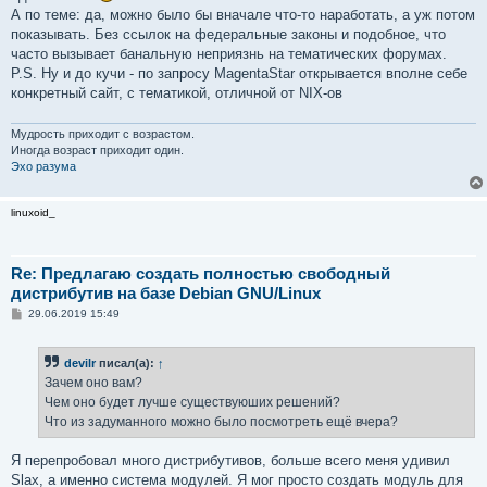
А по теме: да, можно было бы вначале что-то наработать, а уж потом
показывать. Без ссылок на федеральные законы и подобное, что
часто вызывает банальную неприязнь на тематических форумах.
P.S. Ну и до кучи - по запросу MagentaStar открывается вполне себе
конкретный сайт, с тематикой, отличной от NIX-ов
Мудрость приходит с возрастом.
Иногда возраст приходит один.
Эхо разума
linuxoid_
Re: Предлагаю создать полностью свободный
дистрибутив на базе Debian GNU/Linux
С
29.06.2019 15:49
о
о
б
devilr
писал(а):
↑
щ
е
Зачем оно вам?
н
Чем оно будет лучше существуюших решений?
и
е
Что из задуманного можно было посмотреть ещё вчера?
Я перепробовал много дистрибутивов, больше всего меня удивил
Slax, а именно система модулей. Я мог просто создать модуль для