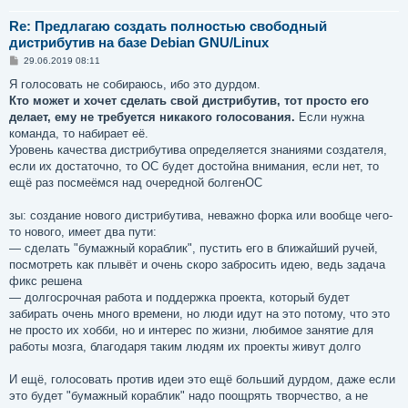
Re: Предлагаю создать полностью свободный
дистрибутив на базе Debian GNU/Linux
С
29.06.2019 08:11
о
о
Я голосовать не собираюсь, ибо это дурдом.
б
Кто может и хочет сделать свой дистрибутив, тот просто его
щ
е
делает, ему не требуется никакого голосования.
Если нужна
н
команда, то набирает её.
и
е
Уровень качества дистрибутива определяется знаниями создателя,
если их достаточно, то ОС будет достойна внимания, если нет, то
ещё раз посмеёмся над очередной болгенОС
зы: создание нового дистрибутива, неважно форка или вообще чего-
то нового, имеет два пути:
— сделать "бумажный кораблик", пустить его в ближайший ручей,
посмотреть как плывёт и очень скоро забросить идею, ведь задача
фикс решена
— долгосрочная работа и поддержка проекта, который будет
забирать очень много времени, но люди идут на это потому, что это
не просто их хобби, но и интерес по жизни, любимое занятие для
работы мозга, благодаря таким людям их проекты живут долго
И ещё, голосовать против идеи это ещё больший дурдом, даже если
это будет "бумажный кораблик" надо поощрять творчество, а не