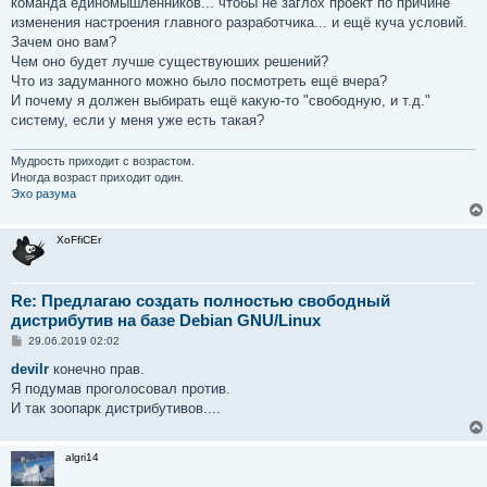
команда единомышленников... чтобы не заглох проект по причине
н
изменения настроения главного разработчика... и ещё куча условий.
и
е
Зачем оно вам?
Чем оно будет лучше существуюших решений?
Что из задуманного можно было посмотреть ещё вчера?
И почему я должен выбирать ещё какую-то "свободную, и т.д."
систему, если у меня уже есть такая?
Мудрость приходит с возрастом.
Иногда возраст приходит один.
Эхо разума
XoFfiCEr
Re: Предлагаю создать полностью свободный
дистрибутив на базе Debian GNU/Linux
С
29.06.2019 02:02
о
о
devilr
конечно прав.
б
Я подумав проголосовал против.
щ
е
И так зоопарк дистрибутивов....
н
и
е
algri14