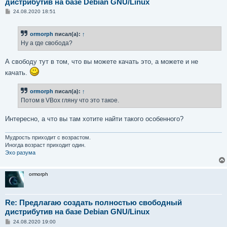
дистрибутив на базе Debian GNU/Linux
С
24.08.2020 18:51
о
о
б
ormorph
писал(а):
↑
щ
е
Ну а где свобода?
н
и
е
А свободу тут в том, что вы можете качать это, а можете и не
качать.
ormorph
писал(а):
↑
Потом в VBox гляну что это такое.
Интересно, а что вы там хотите найти такого особенного?
Мудрость приходит с возрастом.
Иногда возраст приходит один.
Эхо разума
ormorph
Re: Предлагаю создать полностью свободный
дистрибутив на базе Debian GNU/Linux
С
24.08.2020 19:00