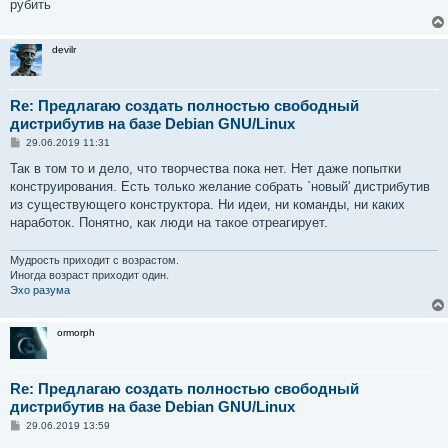
рубить
devilr
Re: Предлагаю создать полностью свободный
дистрибутив на базе Debian GNU/Linux
С
29.06.2019 11:31
о
о
Так в том то и дело, что творчества пока нет. Нет даже попытки
б
конструирования. Есть только желание собрать `новый' дистрибутив
щ
е
из существующего конструктора. Ни идеи, ни команды, ни каких
н
наработок. Понятно, как люди на такое отреагирует.
и
е
Мудрость приходит с возрастом.
Иногда возраст приходит один.
Эхо разума
ormorph
Re: Предлагаю создать полностью свободный
дистрибутив на базе Debian GNU/Linux
С
29.06.2019 13:59
о