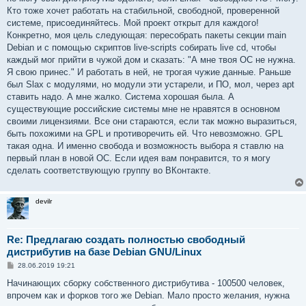
Кто тоже хочет работать на стабильной, свободной, проверенной
системе, присоединяйтесь. Мой проект открыт для каждого!
Конкретно, моя цель следующая: пересобрать пакеты секции main
Debian и с помощью скриптов live-scripts собирать live cd, чтобы
каждый мог прийти в чужой дом и сказать: "А мне твоя ОС не нужна.
Я свою принес." И работать в ней, не трогая чужие данные. Раньше
был Slax с модулями, но модули эти устарели, и ПО, мол, через apt
ставить надо. А мне жалко. Система хорошая была. А
существующие российские системы мне не нравятся в основном
своими лицензиями. Все они стараются, если так можно выразиться,
быть похожими на GPL и противоречить ей. Что невозможно. GPL
такая одна. И именно свобода и возможность выбора я ставлю на
первый план в новой ОС. Если идея вам понравится, то я могу
сделать соответствующую группу во ВКонтакте.
devilr
Re: Предлагаю создать полностью свободный
дистрибутив на базе Debian GNU/Linux
С
28.06.2019 19:21
о
о
Начинающих сборку собственного дистрибутива - 100500 человек,
б
впрочем как и форков того же Debian. Мало просто желания, нужна
щ
е