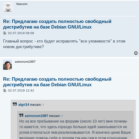
Vascom
Re: Предлагаю создать полностью свободный
дистрибутив на базе Debian GNU/Linux
С
02.07.2019 08:08
о
о
Главный вопрос - кто будет исправлять "все уязвимости" в этом
б
новом дистрибутиве?
щ
е
н
и
astronom1987
е
Re: Предлагаю создать полностью свободный
дистрибутив на базе Debian GNU/Linux
С
02.07.2019 12:42
о
о
б
algri14
писал:
↑
щ
е
н
astronom1987
писал:
↑
и
е
Но за все пребывание на форуме (около 10 лет) мне почему-
то кажется, что здесь гораздо больше идей закапывается не
успев откопаться чем реализовывается. Я конечно ценю Ваше
желание помочь себе и другим так как сам в этом отношении