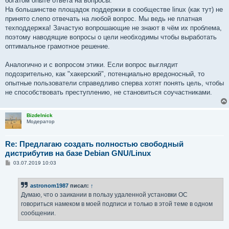
богатом опыте ответа на вопросы.
На большинстве площадок поддержки в сообществе linux (как тут) не
принято слепо отвечать на любой вопрос. Мы ведь не платная
техподдержка! Зачастую вопрошающие не знают в чём их проблема,
поэтому наводящие вопросы о цели необходимы чтобы выработать
оптимальное грамотное решение.
Аналогично и с вопросом этики. Если вопрос выглядит
подозрительно, как "хакерский", потенциально вредоносный, то
опытные пользователи справедливо сперва хотят понять цель, чтобы
не способствовать преступлению, не становиться соучастниками.
Bizdelnick
Модератор
Re: Предлагаю создать полностью свободный
дистрибутив на базе Debian GNU/Linux
С
03.07.2019 10:03
о
о
б
astronom1987
писал:
↑
щ
е
Думаю, что о заикании в пользу удаленной установки ОС
н
говориться намеком в моей подписи и только в этой теме в одном
и
е
сообщении.