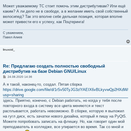
Может уважаемому ТС стоит помочь этим дистрибутивам? Или ещё
каким? А ли дело не в свободе, а в желании иметь свой собственный
велосипед? Так это вполне себе дельная позиция, которая вполне
может привести его к успеху, как Поцтеринга!
С уважением,
Павел Алиев
linuxoid_
Re: Предлагаю создать полностью свободный
дистрибутив на базе Debian GNU/Linux
С
24.08.2020 14:36
о
о
А я такой, наконец-то, создал. Пятая сборка
б
https://drive.google.com/file/d/1rSv50TyJG3zlYAEIX6vBLkyvwQp2HXdW/v
щ
е
usp=sharing
н
здесь. Приятно, конечно, с Debian работать, но когда у тебя после
и
е
повторного входа в систему все цвета меняются и текст
расплывается, работать невозможно. В сборке, которую я выложил
на гугл диск, есть зачатки нового дизайна, который я пишу на PyQt5.
Можете попробовать записать на флешку. Но, как говорит один мой
преподаватель в колледже, все упирается во время. Так со мной и