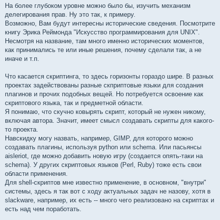
На более глубоком уровне можно было бы, изучить механизм
делегирования прав. Ну это так, к примеру.
Возможно, Вам будут интересны исторические сведения. Посмотрите
книгу Эрика Реймонда "Искусство программирования для UNIX".
Несмотря на название, там много именно исторических моментов,
как принимались те или иные решения, почему сделали так, а не
иначе и т.п.
Что касается скриптинга, то здесь горизонты гораздо шире. В разных
проектах задействованы разные скприптовые языки для создания
плагинов и прочих подобных вещей. Но потребуется освоение как
скриптового языка, так и предметной области.
Я понимаю, что скучно ковырять скрипт, который не нужен никому,
включая автора. Значит, имеет смысл создавать скрипты для какого-
то проекта.
Навскидку могу назвать, например, GIMP, для которого можно
создавать плагины, используя python или schema. Или пасьянсы
aisleriot, где можно добавить новую игру (создается опять-таки на
schema). У других скриптовых языков (Perl, Ruby) тоже есть свои
области применения.
Для shell-скриптов мне известно применение, в основном, "внутри"
системы, здесь я так вот с ходу актуальных задач не назову, хотя в
slackware, например, их есть -- много чего реализовано на скриптах и
есть над чем поработать.