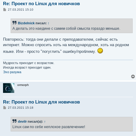
Re: Проект по Linux для новичков
С
27.03.2021 15:10
о
о
б
Bizdelnick
писал:
↑
щ
е
А делать это наедине с самим собой смысла гораздо меньше.
н
и
е
Повторюсь: тогда они делали с преподавателем, сейчас есть
интернет. Можно спросить хоть на международном, хоть на родном
языке. Или - просто "погуглить" ошибку/проблему.
Мудрость приходит с возрастом.
Иногда возраст приходит один.
Эхо разума
ormorph
Re: Проект по Linux для новичков
С
27.03.2021 15:18
о
о
б
devilr
писал(а):
↑
щ
е
Linux сам по себе неплохое развлечение!
н
и