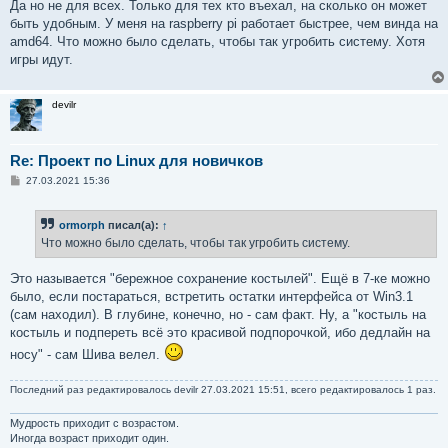
е
Да но не для всех. Только для тех кто въехал, на сколько он может
быть удобным. У меня на raspberry pi работает быстрее, чем винда на
amd64. Что можно было сделать, чтобы так угробить систему. Хотя
игры идут.
devilr
Re: Проект по Linux для новичков
С
27.03.2021 15:36
о
о
б
ormorph
писал(а):
↑
щ
е
Что можно было сделать, чтобы так угробить систему.
н
и
е
Это называется "бережное сохранение костылей". Ещё в 7-ке можно
было, если постараться, встретить остатки интерфейса от Win3.1
(сам находил). В глубине, конечно, но - сам факт. Ну, а "костыль на
костыль и подпереть всё это красивой подпорочкой, ибо дедлайн на
носу" - сам Шива велел.
Последний раз редактировалось
devilr
27.03.2021 15:51, всего редактировалось 1 раз.
Мудрость приходит с возрастом.
Иногда возраст приходит один.