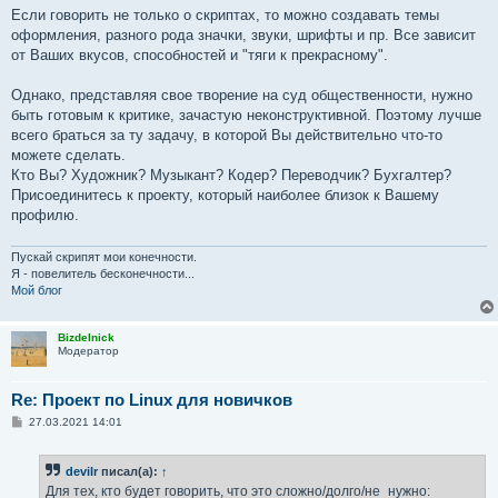
Если говорить не только о скриптах, то можно создавать темы
оформления, разного рода значки, звуки, шрифты и пр. Все зависит
от Ваших вкусов, способностей и "тяги к прекрасному".
Однако, представляя свое творение на суд общественности, нужно
быть готовым к критике, зачастую неконструктивной. Поэтому лучше
всего браться за ту задачу, в которой Вы действительно что-то
можете сделать.
Кто Вы? Художник? Музыкант? Кодер? Переводчик? Бухгалтер?
Присоединитесь к проекту, который наиболее близок к Вашему
профилю.
Пускай скрипят мои конечности.
Я - повелитель бесконечности...
Мой блог
Bizdelnick
Модератор
Re: Проект по Linux для новичков
С
27.03.2021 14:01
о
о
б
devilr
писал(а):
↑
щ
е
Для тех, кто будет говорить, что это сложно/долго/не_нужно: