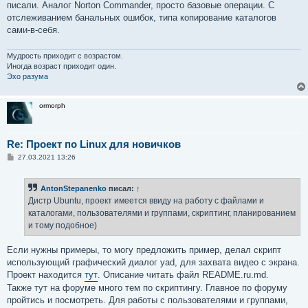
писали. Аналог Norton Commander, просто базовые операции. С
отслеживанием банальных ошибок, типа копирование каталогов
сами-в-себя.
Мудрость приходит с возрастом.
Иногда возраст приходит один.
Эхо разума
ormorph
Re: Проект по Linux для новичков
С
27.03.2021 13:26
о
о
б
AntonStepanenko
писал:
↑
щ
е
Дистр Ubuntu, проект имеется ввиду на работу с файлами и
н
каталогами, пользователями и группами, скриптинг, планированием
и
е
и тому подобное)
Если нужны примеры, то могу предложить пример, делал скрипт
использующий графический диалог yad, для захвата видео с экрана.
Проект находится
тут
. Описание читать файл README.ru.md.
Также тут на форуме много тем по скриптингу. Главное по форуму
пройтись и посмотреть. Для работы с пользователями и группами,