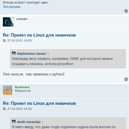
Иногда возраст приходит один.
Эхо разума
ormorph
Re: Проект по Linux для новичков
С
27.03.2021 14:05
о
о
б
Hephaestus
писал:
↑
щ
е
Навскидку могу назвать, например, GIMP, для которого можно
н
создавать плагины, используя python
и
е
Уже нельзя, там привязка к pyhon2.
Bizdelnick
Модератор
Re: Проект по Linux для новичков
С
27.03.2021 14:33
о
о
б
devilr
писал(а):
↑
щ
е
Я имел ввиду, что даже тогда подобная задача была вполне по