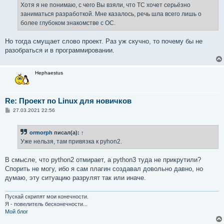
е
Хотя я не понимаю, с чего Вы взяли, что ТС хочет серьёзно
н
заниматься разработкой. Мне казалось, речь шла всего лишь о
и
е
более глубоком знакомстве с ОС.
Но тогда смущает слово проект. Раз уж скучно, то почему бы не
разобраться и в программировании.
Hephaestus
Re: Проект по Linux для новичков
С
27.03.2021 22:56
о
о
б
ormorph
писал(а):
↑
щ
е
Уже нельзя, там привязка к pyhon2.
н
и
е
В смысле, что python2 отмирает, а python3 туда не прикрутили?
Спорить не могу, ибо я сам плагин создавал довольно давно, но
думаю, эту ситуацию разрулят так или иначе.
Пускай скрипят мои конечности.
Я - повелитель бесконечности...
Мой блог