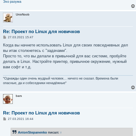
Эхо разума
UnixNoob
Re: Проект по Linux для новичков
С
27.03.2021 15:47
о
о
Когда вы начнете использовать Linux для своих повседневных дел
б
вы итак столкнетесь с "задачами".
щ
е
Просто то, что вы делали в привычной для вас системе, пробуйте
н
делать в Linux. Настройте принтер, привычное окружение, нужный
и
е
вам софт и т.д.
"Однажды один очень мудрый человек… ничего не сказал. Времена были
опасные, да и собеседники ненадёжные"
bars
Re: Проект по Linux для новичков
С
27.03.2021 16:44
о
о
б
AntonStepanenko
писал:
↑
щ