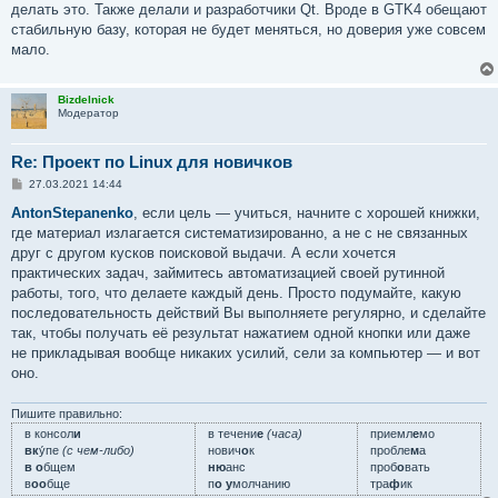
делать это. Также делали и разработчики Qt. Вроде в GTK4 обещают
стабильную базу, которая не будет меняться, но доверия уже совсем
мало.
Bizdelnick
Модератор
Re: Проект по Linux для новичков
С
27.03.2021 14:44
о
о
AntonStepanenko
, если цель — учиться, начните с хорошей книжки,
б
где материал излагается систематизированно, а не с не связанных
щ
е
друг с другом кусков поисковой выдачи. А если хочется
н
практических задач, займитесь автоматизацией своей рутинной
и
е
работы, того, что делаете каждый день. Просто подумайте, какую
последовательность действий Вы выполняете регулярно, и сделайте
так, чтобы получать её результат нажатием одной кнопки или даже
не прикладывая вообще никаких усилий, сели за компьютер — и вот
оно.
Пишите правильно:
в консол
и
в течени
е
(часа)
приемл
е
мо
вк
у́пе
(с чем-либо)
нович
о
к
пробле
м
а
в о
бщем
ню
анс
проб
о
вать
в
оо
бще
п
о у
молчанию
тра
ф
ик