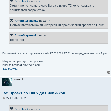
Bizdelnick
писал:
↑
щ
е
Хотя я не понимаю, с чего Вы взяли, что ТС хочет серьёзно
н
заниматься разработкой.
и
е
AntonStepanenko
писал:
↑
Сейчас пытаюсь найти интересный практический проект по Linux
AntonStepanenko
писал:
↑
скриптинг
Последний раз редактировалось
devilr
27.03.2021 17:31, всего редактировалось 1 раз.
Мудрость приходит с возрастом.
Иногда возраст приходит один.
Эхо разума
ormorph
Re: Проект по Linux для новичков
С
27.03.2021 17:20
о
о
б
Bizdelnick
писал:
↑
щ