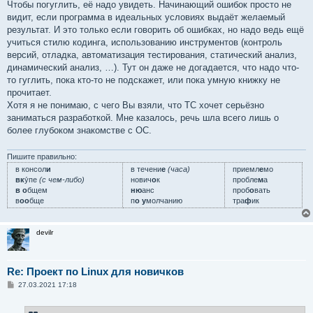
Чтобы погуглить, её надо увидеть. Начинающий ошибок просто не
видит, если программа в идеальных условиях выдаёт желаемый
результат. И это только если говорить об ошибках, но надо ведь ещё
учиться стилю кодинга, использованию инструментов (контроль
версий, отладка, автоматизация тестирования, статический анализ,
динамический анализ, …). Тут он даже не догадается, что надо что-
то гуглить, пока кто-то не подскажет, или пока умную книжку не
прочитает.
Хотя я не понимаю, с чего Вы взяли, что ТС хочет серьёзно
заниматься разработкой. Мне казалось, речь шла всего лишь о
более глубоком знакомстве с ОС.
Пишите правильно:
в консол
и
в течени
е
(часа)
приемл
е
мо
вк
у́пе
(с чем-либо)
нович
о
к
пробле
м
а
в о
бщем
ню
анс
проб
о
вать
в
оо
бще
п
о у
молчанию
тра
ф
ик
devilr
Re: Проект по Linux для новичков
С
27.03.2021 17:18
о
о
б