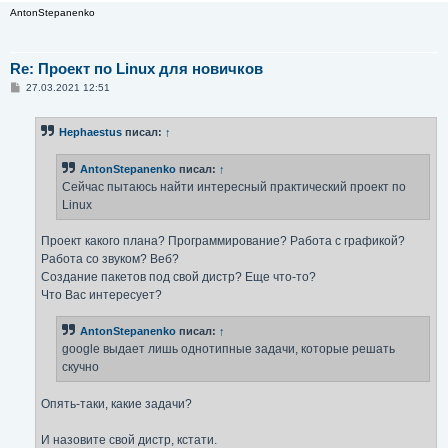
AntonStepanenko
Re: Проект по Linux для новичков
С
27.03.2021 12:51
о
о
б
Hephaestus
писал:
↑
щ
е
н
AntonStepanenko
писал:
↑
и
е
Сейчас пытаюсь найти интересный практический проект по
Linux
Проект какого плана? Программирование? Работа с графикой?
Работа со звуком? Веб?
Создание пакетов под свой дистр? Еще что-то?
Что Вас интересует?
AntonStepanenko
писал:
↑
google выдает лишь однотипные задачи, которые решать
скучно
Опять-таки, какие задачи?
И назовите свой дистр, кстати.