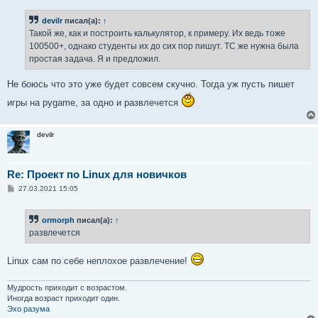
о
б
devilr
писал(а):
↑
щ
е
Такой же, как и построить калькулятор, к примеру. Их ведь тоже
н
100500+, однако студенты их до сих пор пишут. ТС же нужна была
и
е
простая задача. Я и предложил.
Не боюсь что это уже будет совсем скучно. Тогда уж пусть пишет
игры на pygame, за одно и развлечется
devilr
Re: Проект по Linux для новичков
С
27.03.2021 15:05
о
о
б
ormorph
писал(а):
↑
щ
е
развлечется
н
и
е
Linux сам по себе неплохое развлечение!
Мудрость приходит с возрастом.
Иногда возраст приходит один.
Эхо разума