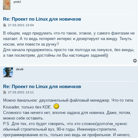
yoricI
Re: Проект по Linux для новичков
С
27.03.2021 13:04
о
о
В общем, надо придумать что-то такое, этакое, у самого фантазии не
б
хватает. А то ведь потеряет интерес и дезертирует на винду. Ткнуть
щ
е
носом, или повести за ручку?
н
Для начала продержитесь просто так полгода на линуксе, без винды,
и
е
а там посмотрим, достойны ли Вы настоящих заданий))
devilr
Re: Проект по Linux для новичков
С
27.03.2021 13:11
о
о
Можно банальное: двухпанельный файловый менеджер. Что-то типа
б
Krusader, только без KDE.
щ
е
Сложного там ничего нет, вполне задача для новичка. Даже, потом,
н
можно себе оставить.
и
е
P.S. Для тех, кто будет говорить, что это сложно/долго/не_нужно:
обычный строительный вуз, 90-е годы. Инженера-строители,
программирование есть, только оно ведь не профильное. И ничего,