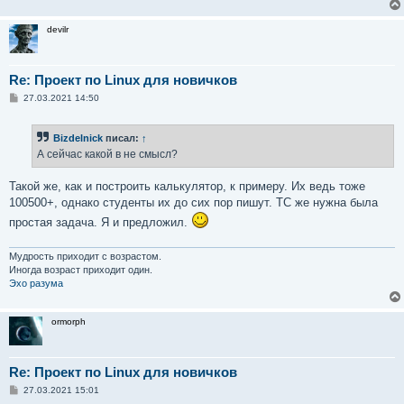
devilr
Re: Проект по Linux для новичков
С
27.03.2021 14:50
о
о
б
Bizdelnick
писал:
↑
щ
е
А сейчас какой в не смысл?
н
и
е
Такой же, как и построить калькулятор, к примеру. Их ведь тоже
100500+, однако студенты их до сих пор пишут. ТС же нужна была
простая задача. Я и предложил.
Мудрость приходит с возрастом.
Иногда возраст приходит один.
Эхо разума
ormorph
Re: Проект по Linux для новичков
С
27.03.2021 15:01
о