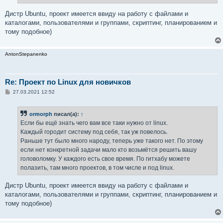
Дистр Ubuntu, проект имеется ввиду на работу с файлами и
каталогами, пользователями и группами, скриптинг, планированием и
тому подобное)
AntonStepanenko
Re: Проект по Linux для новичков
С
27.03.2021 12:52
о
о
б
ormorph
писал(а):
↑
щ
е
Если бы ещё знать чего вам все таки нужно от linux.
н
Каждый городит систему под себя, так уж повелось.
и
е
Раньше тут было много народу, теперь уже такого нет. По этому
если нет конкретной задачи мало кто возьмётся решить вашу
головоломку. У каждого есть свое время. По гитхабу можете
полазить, там много проектов, в том числе и под linux.
Дистр Ubuntu, проект имеется ввиду на работу с файлами и
каталогами, пользователями и группами, скриптинг, планированием и
тому подобное)