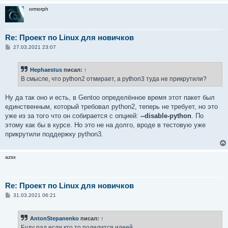
ormorph
Re: Проект по Linux для новичков
С
27.03.2021 23:07
о
о
б
Hephaestus
писал:
↑
щ
е
В смысле, что python2 отмирает, а python3 туда не прикрутили?
н
и
е
Ну да так оно и есть, в Gentoo определённое время этот пакет был
единственным, который требовал python2, теперь не требует, но это
уже из за того что он собирается с опцией:
--disable-python
. По
этому как бы в курсе. Но это не на долго, вроде в тестовую уже
прикрутили поддержку python3.
azsx
Re: Проект по Linux для новичков
С
31.03.2021 06:21
о
о
б
AntonStepanenko
писал:
↑
щ
е
Буду рад если кто то поделится идеей