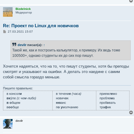
Bizdelnick
Модератор
Re: Проект по Linux для новичков
С
27.03.2021 15:07
о
о
б
devilr
писал(а):
↑
щ
е
Такой же, как и построить калькулятор, к примеру. Их ведь тоже
н
100500+, однако студенты их до сих пор пишут.
и
е
Хочется надеяться, что на то, что пишут студенты, хотя бы преподы
смотрят и указывают на ошибки. А делать это наедине с самим
собой смысла гораздо меньше.
Пишите правильно:
в консол
и
в течени
е
(часа)
приемл
е
мо
вк
у́пе
(с чем-либо)
нович
о
к
пробле
м
а
в о
бщем
ню
анс
проб
о
вать
в
оо
бще
п
о у
молчанию
тра
ф
ик
devilr