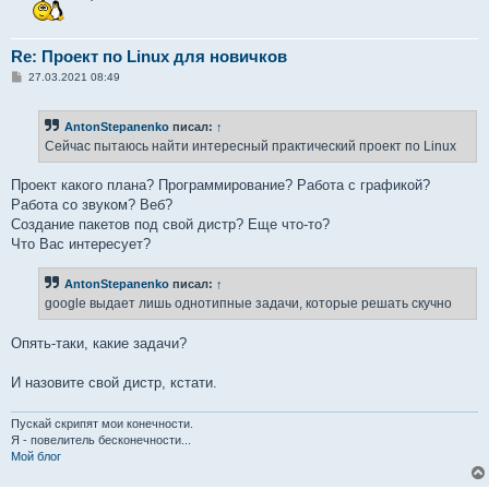
Re: Проект по Linux для новичков
С
27.03.2021 08:49
о
о
б
AntonStepanenko
писал:
↑
щ
е
Сейчас пытаюсь найти интересный практический проект по Linux
н
и
е
Проект какого плана? Программирование? Работа с графикой?
Работа со звуком? Веб?
Создание пакетов под свой дистр? Еще что-то?
Что Вас интересует?
AntonStepanenko
писал:
↑
google выдает лишь однотипные задачи, которые решать скучно
Опять-таки, какие задачи?
И назовите свой дистр, кстати.
Пускай скрипят мои конечности.
Я - повелитель бесконечности...
Мой блог