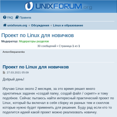
FAQ
Правила
unixforum.org
Обсуждения
Linux и образование
Проект по Linux для новичков
Модератор:
Модераторы разделов
30 сообщений • Страница
1
из
1
AntonStepanenko
Проект по Linux для новичков
С
27.03.2021 05:09
о
о
Добрый день!
б
щ
е
Изучаю Linux около 2 месяцев, за это время решил много
н
однотипных задачек «создай папку, создай файл / скрипт» и тому
и
е
подобное. Сейчас пытаюсь найти интересный практический проект по
Linux, который бы включал в себя сборку из разных тем и скиллов
которые нужно будет применить для решения. Буду рад если кто то
поделится идеей какой проект можно реализовать новичку.