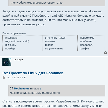
н
плечу обычному инженеру-строителю.
и
е
Тогда эта задача ещё кому-то могла казаться актуальной. А сейчас
какой в ней смысл? Пособирать граблей? Новичок большую их часть
самостоятельно не заметит, а никто, кто мог бы на них указать,
проектом не заинтересуется.
Пишите правильно:
в консол
и
в течени
е
(часа)
приемл
е
мо
вк
у́пе
(с чем-либо)
нович
о
к
пробле
м
а
в о
бщем
ню
анс
проб
о
вать
в
оо
бще
п
о у
молчанию
тра
ф
ик
ormorph
Re: Проект по Linux для новичков
С
27.03.2021 14:37
о
о
б
Hephaestus
писал:
↑
щ
е
можно создавать темы оформления
н
и
е
С этим в последнее время грустно. Разработчики GTK+ уже столько
раз портили совместимость, так что напрочь отбили охоту у многих