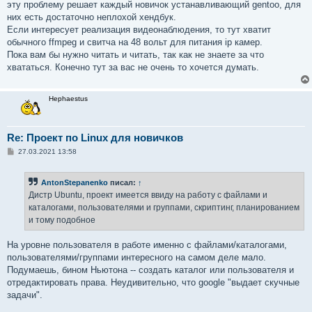
эту проблему решает каждый новичок устанавливающий gentoo, для
них есть достаточно неплохой хендбук.
Если интересует реализация видеонаблюдения, то тут хватит
обычного ffmpeg и свитча на 48 вольт для питания ip камер.
Пока вам бы нужно читать и читать, так как не знаете за что
хвататься. Конечно тут за вас не очень то хочется думать.
Hephaestus
Re: Проект по Linux для новичков
С
27.03.2021 13:58
о
о
б
AntonStepanenko
писал:
↑
щ
е
Дистр Ubuntu, проект имеется ввиду на работу с файлами и
н
каталогами, пользователями и группами, скриптинг, планированием
и
е
и тому подобное
На уровне пользователя в работе именно с файлами/каталогами,
пользователями/группами интересного на самом деле мало.
Подумаешь, бином Ньютона -- создать каталог или пользователя и
отредактировать права. Неудивительно, что google "выдает скучные
задачи".