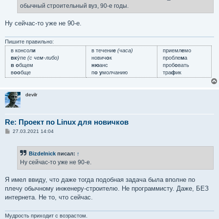
н
обычный строительный вуз, 90-е годы.
и
е
Ну сейчас-то уже не 90-е.
Пишите правильно:
в консол
и
в течени
е
(часа)
приемл
е
мо
вк
у́пе
(с чем-либо)
нович
о
к
пробле
м
а
в о
бщем
ню
анс
проб
о
вать
в
оо
бще
п
о у
молчанию
тра
ф
ик
devilr
Re: Проект по Linux для новичков
С
27.03.2021 14:04
о
о
б
Bizdelnick
писал:
↑
щ
е
Ну сейчас-то уже не 90-е.
н
и
е
Я имел ввиду, что даже тогда подобная задача была вполне по
плечу обычному инженеру-строителю. Не программисту. Даже, БЕЗ
интернета. Не то, что сейчас.
Мудрость приходит с возрастом.