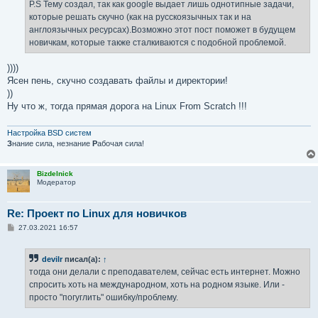
е
P.S Тему создал, так как google выдает лишь однотипные задачи,
н
которые решать скучно (как на русскоязычных так и на
и
е
англоязычных ресурсах).Возможно этот пост поможет в будущем
новичкам, которые также сталкиваются с подобной проблемой.
))))
Ясен пень, скучно создавать файлы и директории!
))
Ну что ж, тогда прямая дорога на Linux From Scratch !!!
Настройка BSD систем
З
нание сила, незнание
Р
абочая сила!
Bizdelnick
Модератор
Re: Проект по Linux для новичков
С
27.03.2021 16:57
о
о
б
devilr
писал(а):
↑
щ
е
тогда они делали с преподавателем, сейчас есть интернет. Можно
н
спросить хоть на международном, хоть на родном языке. Или -
и
е
просто "погуглить" ошибку/проблему.