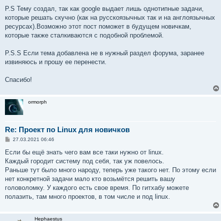
P.S Тему создал, так как google выдает лишь однотипные задачи,
которые решать скучно (как на русскоязычных так и на англоязычных
ресурсах).Возможно этот пост поможет в будущем новичкам,
которые также сталкиваются с подобной проблемой.
P.S.S Если тема добавлена не в нужный раздел форума, заранее
извиняюсь и прошу ее перенести.
Спасибо!
ormorph
Re: Проект по Linux для новичков
С
27.03.2021 06:46
о
о
Если бы ещё знать чего вам все таки нужно от linux.
б
Каждый городит систему под себя, так уж повелось.
щ
е
Раньше тут было много народу, теперь уже такого нет. По этому если
н
нет конкретной задачи мало кто возьмётся решить вашу
и
е
головоломку. У каждого есть свое время. По гитхабу можете
полазить, там много проектов, в том числе и под linux.
Hephaestus