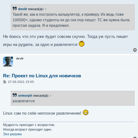
о
б
devilr
писал(а):
↑
щ
е
Такой же, как и построить калькулятор, к примеру. Их ведь тоже
н
100500+, однако студенты их до сих пор пишут. ТС же нужна была
и
е
простая задача. Я и предложил.
Не боюсь что это уже будет совсем скучно. Тогда уж пусть пишет
игры на pygame, за одно и развлечется
devilr
Re: Проект по Linux для новичков
С
27.03.2021 15:05
о
о
б
ormorph
писал(а):
↑
щ
е
развлечется
н
и
е
Linux сам по себе неплохое развлечение!
Мудрость приходит с возрастом.
Иногда возраст приходит один.
Эхо разума