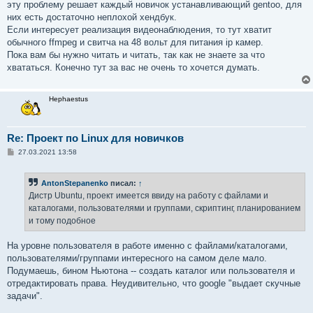
эту проблему решает каждый новичок устанавливающий gentoo, для
них есть достаточно неплохой хендбук.
Если интересует реализация видеонаблюдения, то тут хватит
обычного ffmpeg и свитча на 48 вольт для питания ip камер.
Пока вам бы нужно читать и читать, так как не знаете за что
хвататься. Конечно тут за вас не очень то хочется думать.
Hephaestus
Re: Проект по Linux для новичков
С
27.03.2021 13:58
о
о
б
AntonStepanenko
писал:
↑
щ
е
Дистр Ubuntu, проект имеется ввиду на работу с файлами и
н
каталогами, пользователями и группами, скриптинг, планированием
и
е
и тому подобное
На уровне пользователя в работе именно с файлами/каталогами,
пользователями/группами интересного на самом деле мало.
Подумаешь, бином Ньютона -- создать каталог или пользователя и
отредактировать права. Неудивительно, что google "выдает скучные
задачи".