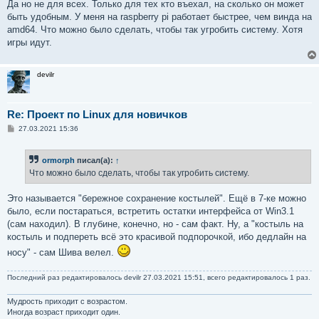
е
Да но не для всех. Только для тех кто въехал, на сколько он может
быть удобным. У меня на raspberry pi работает быстрее, чем винда на
amd64. Что можно было сделать, чтобы так угробить систему. Хотя
игры идут.
devilr
Re: Проект по Linux для новичков
С
27.03.2021 15:36
о
о
б
ormorph
писал(а):
↑
щ
е
Что можно было сделать, чтобы так угробить систему.
н
и
е
Это называется "бережное сохранение костылей". Ещё в 7-ке можно
было, если постараться, встретить остатки интерфейса от Win3.1
(сам находил). В глубине, конечно, но - сам факт. Ну, а "костыль на
костыль и подпереть всё это красивой подпорочкой, ибо дедлайн на
носу" - сам Шива велел.
Последний раз редактировалось
devilr
27.03.2021 15:51, всего редактировалось 1 раз.
Мудрость приходит с возрастом.
Иногда возраст приходит один.