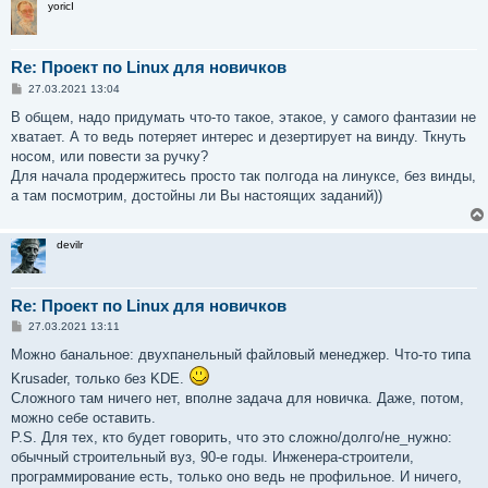
yoricI
Re: Проект по Linux для новичков
С
27.03.2021 13:04
о
о
В общем, надо придумать что-то такое, этакое, у самого фантазии не
б
хватает. А то ведь потеряет интерес и дезертирует на винду. Ткнуть
щ
е
носом, или повести за ручку?
н
Для начала продержитесь просто так полгода на линуксе, без винды,
и
е
а там посмотрим, достойны ли Вы настоящих заданий))
devilr
Re: Проект по Linux для новичков
С
27.03.2021 13:11
о
о
Можно банальное: двухпанельный файловый менеджер. Что-то типа
б
Krusader, только без KDE.
щ
е
Сложного там ничего нет, вполне задача для новичка. Даже, потом,
н
можно себе оставить.
и
е
P.S. Для тех, кто будет говорить, что это сложно/долго/не_нужно:
обычный строительный вуз, 90-е годы. Инженера-строители,
программирование есть, только оно ведь не профильное. И ничего,