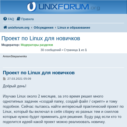
FAQ
Правила
unixforum.org
Обсуждения
Linux и образование
Проект по Linux для новичков
Модератор:
Модераторы разделов
30 сообщений • Страница
1
из
1
AntonStepanenko
Проект по Linux для новичков
С
27.03.2021 05:09
о
о
Добрый день!
б
щ
е
Изучаю Linux около 2 месяцев, за это время решил много
н
однотипных задачек «создай папку, создай файл / скрипт» и тому
и
е
подобное. Сейчас пытаюсь найти интересный практический проект по
Linux, который бы включал в себя сборку из разных тем и скиллов
которые нужно будет применить для решения. Буду рад если кто то
поделится идеей какой проект можно реализовать новичку.