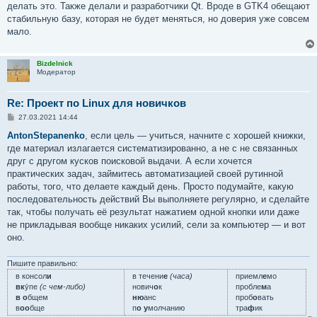
делать это. Также делали и разработчики Qt. Вроде в GTK4 обещают
стабильную базу, которая не будет меняться, но доверия уже совсем
мало.
Bizdelnick
Модератор
Re: Проект по Linux для новичков
С
27.03.2021 14:44
о
о
AntonStepanenko
, если цель — учиться, начните с хорошей книжки,
б
где материал излагается систематизированно, а не с не связанных
щ
е
друг с другом кусков поисковой выдачи. А если хочется
н
практических задач, займитесь автоматизацией своей рутинной
и
е
работы, того, что делаете каждый день. Просто подумайте, какую
последовательность действий Вы выполняете регулярно, и сделайте
так, чтобы получать её результат нажатием одной кнопки или даже
не прикладывая вообще никаких усилий, сели за компьютер — и вот
оно.
Пишите правильно:
в консол
и
в течени
е
(часа)
приемл
е
мо
вк
у́пе
(с чем-либо)
нович
о
к
пробле
м
а
в о
бщем
ню
анс
проб
о
вать
в
оо
бще
п
о у
молчанию
тра
ф
ик