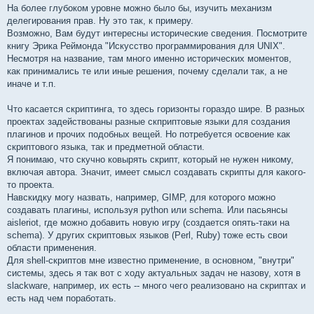
На более глубоком уровне можно было бы, изучить механизм
делегирования прав. Ну это так, к примеру.
Возможно, Вам будут интересны исторические сведения. Посмотрите
книгу Эрика Реймонда "Искусство программирования для UNIX".
Несмотря на название, там много именно исторических моментов,
как принимались те или иные решения, почему сделали так, а не
иначе и т.п.
Что касается скриптинга, то здесь горизонты гораздо шире. В разных
проектах задействованы разные скприптовые языки для создания
плагинов и прочих подобных вещей. Но потребуется освоение как
скриптового языка, так и предметной области.
Я понимаю, что скучно ковырять скрипт, который не нужен никому,
включая автора. Значит, имеет смысл создавать скрипты для какого-
то проекта.
Навскидку могу назвать, например, GIMP, для которого можно
создавать плагины, используя python или schema. Или пасьянсы
aisleriot, где можно добавить новую игру (создается опять-таки на
schema). У других скриптовых языков (Perl, Ruby) тоже есть свои
области применения.
Для shell-скриптов мне известно применение, в основном, "внутри"
системы, здесь я так вот с ходу актуальных задач не назову, хотя в
slackware, например, их есть -- много чего реализовано на скриптах и
есть над чем поработать.