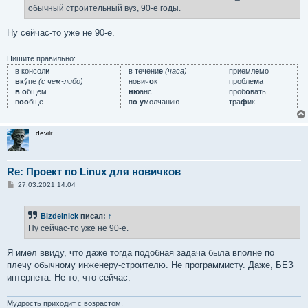
н
обычный строительный вуз, 90-е годы.
и
е
Ну сейчас-то уже не 90-е.
Пишите правильно:
в консол
и
в течени
е
(часа)
приемл
е
мо
вк
у́пе
(с чем-либо)
нович
о
к
пробле
м
а
в о
бщем
ню
анс
проб
о
вать
в
оо
бще
п
о у
молчанию
тра
ф
ик
devilr
Re: Проект по Linux для новичков
С
27.03.2021 14:04
о
о
б
Bizdelnick
писал:
↑
щ
е
Ну сейчас-то уже не 90-е.
н
и
е
Я имел ввиду, что даже тогда подобная задача была вполне по
плечу обычному инженеру-строителю. Не программисту. Даже, БЕЗ
интернета. Не то, что сейчас.
Мудрость приходит с возрастом.