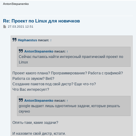
AntonStepanenko
Re: Проект по Linux для новичков
С
27.03.2021 12:51
о
о
б
Hephaestus
писал:
↑
щ
е
н
AntonStepanenko
писал:
↑
и
е
Сейчас пытаюсь найти интересный практический проект по
Linux
Проект какого плана? Программирование? Работа с графикой?
Работа со звуком? Веб?
Создание пакетов под свой дистр? Еще что-то?
Что Вас интересует?
AntonStepanenko
писал:
↑
google выдает лишь однотипные задачи, которые решать
скучно
Опять-таки, какие задачи?
И назовите свой дистр, кстати.