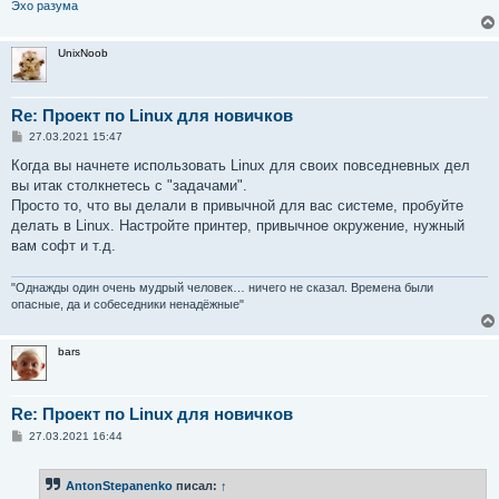
Эхо разума
UnixNoob
Re: Проект по Linux для новичков
С
27.03.2021 15:47
о
о
Когда вы начнете использовать Linux для своих повседневных дел
б
вы итак столкнетесь с "задачами".
щ
е
Просто то, что вы делали в привычной для вас системе, пробуйте
н
делать в Linux. Настройте принтер, привычное окружение, нужный
и
е
вам софт и т.д.
"Однажды один очень мудрый человек… ничего не сказал. Времена были
опасные, да и собеседники ненадёжные"
bars
Re: Проект по Linux для новичков
С
27.03.2021 16:44
о
о
б
AntonStepanenko
писал:
↑
щ