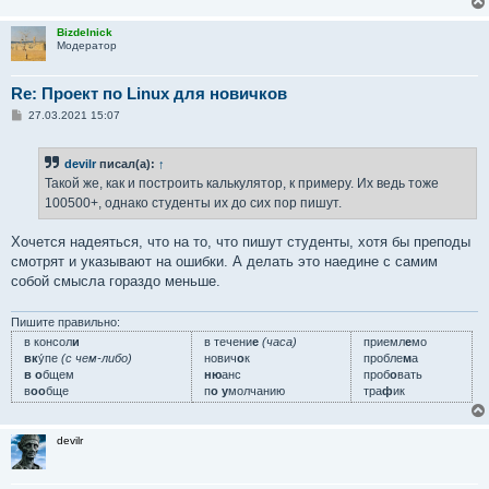
Bizdelnick
Модератор
Re: Проект по Linux для новичков
С
27.03.2021 15:07
о
о
б
devilr
писал(а):
↑
щ
е
Такой же, как и построить калькулятор, к примеру. Их ведь тоже
н
100500+, однако студенты их до сих пор пишут.
и
е
Хочется надеяться, что на то, что пишут студенты, хотя бы преподы
смотрят и указывают на ошибки. А делать это наедине с самим
собой смысла гораздо меньше.
Пишите правильно:
в консол
и
в течени
е
(часа)
приемл
е
мо
вк
у́пе
(с чем-либо)
нович
о
к
пробле
м
а
в о
бщем
ню
анс
проб
о
вать
в
оо
бще
п
о у
молчанию
тра
ф
ик
devilr