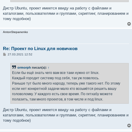
Дистр Ubuntu, проект имеется ввиду на работу с файлами и
каталогами, пользователями и группами, скриптинг, планированием и
тому подобное)
AntonStepanenko
Re: Проект по Linux для новичков
С
27.03.2021 12:52
о
о
б
ormorph
писал(а):
↑
щ
е
Если бы ещё знать чего вам все таки нужно от linux.
н
Каждый городит систему под себя, так уж повелось.
и
е
Раньше тут было много народу, теперь уже такого нет. По этому
если нет конкретной задачи мало кто возьмётся решить вашу
головоломку. У каждого есть свое время. По гитхабу можете
полазить, там много проектов, в том числе и под linux.
Дистр Ubuntu, проект имеется ввиду на работу с файлами и
каталогами, пользователями и группами, скриптинг, планированием и
тому подобное)