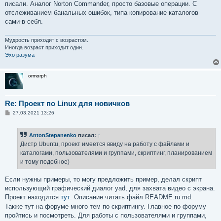
писали. Аналог Norton Commander, просто базовые операции. С
отслеживанием банальных ошибок, типа копирование каталогов
сами-в-себя.
Мудрость приходит с возрастом.
Иногда возраст приходит один.
Эхо разума
ormorph
Re: Проект по Linux для новичков
С
27.03.2021 13:26
о
о
б
AntonStepanenko
писал:
↑
щ
е
Дистр Ubuntu, проект имеется ввиду на работу с файлами и
н
каталогами, пользователями и группами, скриптинг, планированием
и
е
и тому подобное)
Если нужны примеры, то могу предложить пример, делал скрипт
использующий графический диалог yad, для захвата видео с экрана.
Проект находится
тут
. Описание читать файл README.ru.md.
Также тут на форуме много тем по скриптингу. Главное по форуму
пройтись и посмотреть. Для работы с пользователями и группами,