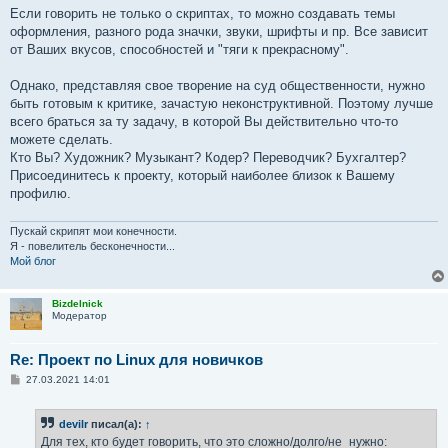
Если говорить не только о скриптах, то можно создавать темы
оформления, разного рода значки, звуки, шрифты и пр. Все зависит
от Ваших вкусов, способностей и "тяги к прекрасному".
Однако, представляя свое творение на суд общественности, нужно
быть готовым к критике, зачастую неконструктивной. Поэтому лучше
всего браться за ту задачу, в которой Вы действительно что-то
можете сделать.
Кто Вы? Художник? Музыкант? Кодер? Переводчик? Бухгалтер?
Присоединитесь к проекту, который наиболее близок к Вашему
профилю.
Пускай скрипят мои конечности.
Я - повелитель бесконечности...
Мой блог
Bizdelnick
Модератор
Re: Проект по Linux для новичков
С
27.03.2021 14:01
о
о
б
devilr
писал(а):
↑
щ
е
Для тех, кто будет говорить, что это сложно/долго/не_нужно: