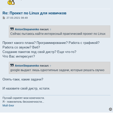
Re: Проект по Linux для новичков
С
27.03.2021 08:49
о
о
б
AntonStepanenko
писал:
↑
щ
е
Сейчас пытаюсь найти интересный практический проект по Linux
н
и
е
Проект какого плана? Программирование? Работа с графикой?
Работа со звуком? Веб?
Создание пакетов под свой дистр? Еще что-то?
Что Вас интересует?
AntonStepanenko
писал:
↑
google выдает лишь однотипные задачи, которые решать скучно
Опять-таки, какие задачи?
И назовите свой дистр, кстати.
Пускай скрипят мои конечности.
Я - повелитель бесконечности...
Мой блог