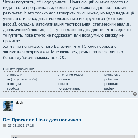
Чтобы погуглить, её надо увидеть. Начинающий ошибок просто не
видит, если программа в идеальных условиях выдаёт желаемый
результат. И это только если говорить об ошибках, но надо ведь ещё
учиться стилю кодинга, использованию инструментов (контроль
версий, отладка, автоматизация тестирования, статический анализ,
динамический анализ, …). Тут он даже не догадается, что надо что-
то гуглить, пока кто-то не подскажет, или пока умную книжку не
прочитает.
Хотя я не понимаю, с чего Вы взяли, что ТС хочет серьёзно
заниматься разработкой. Мне казалось, речь шла всего лишь о
более глубоком знакомстве с ОС.
Пишите правильно:
в консол
и
в течени
е
(часа)
приемл
е
мо
вк
у́пе
(с чем-либо)
нович
о
к
пробле
м
а
в о
бщем
ню
анс
проб
о
вать
в
оо
бще
п
о у
молчанию
тра
ф
ик
devilr
Re: Проект по Linux для новичков
С
27.03.2021 17:18
о
о
б