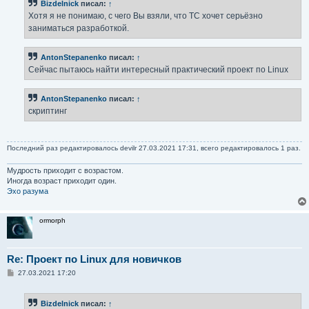
Bizdelnick
писал:
↑
щ
е
Хотя я не понимаю, с чего Вы взяли, что ТС хочет серьёзно
н
заниматься разработкой.
и
е
AntonStepanenko
писал:
↑
Сейчас пытаюсь найти интересный практический проект по Linux
AntonStepanenko
писал:
↑
скриптинг
Последний раз редактировалось
devilr
27.03.2021 17:31, всего редактировалось 1 раз.
Мудрость приходит с возрастом.
Иногда возраст приходит один.
Эхо разума
ormorph
Re: Проект по Linux для новичков
С
27.03.2021 17:20
о
о
б
Bizdelnick
писал:
↑
щ