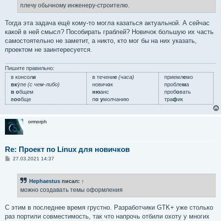
н
плечу обычному инженеру-строителю.
и
е
Тогда эта задача ещё кому-то могла казаться актуальной. А сейчас
какой в ней смысл? Пособирать граблей? Новичок большую их часть
самостоятельно не заметит, а никто, кто мог бы на них указать,
проектом не заинтересуется.
Пишите правильно:
в консол
и
в течени
е
(часа)
приемл
е
мо
вк
у́пе
(с чем-либо)
нович
о
к
пробле
м
а
в о
бщем
ню
анс
проб
о
вать
в
оо
бще
п
о у
молчанию
тра
ф
ик
ormorph
Re: Проект по Linux для новичков
С
27.03.2021 14:37
о
о
б
Hephaestus
писал:
↑
щ
е
можно создавать темы оформления
н
и
е
С этим в последнее время грустно. Разработчики GTK+ уже столько
раз портили совместимость, так что напрочь отбили охоту у многих