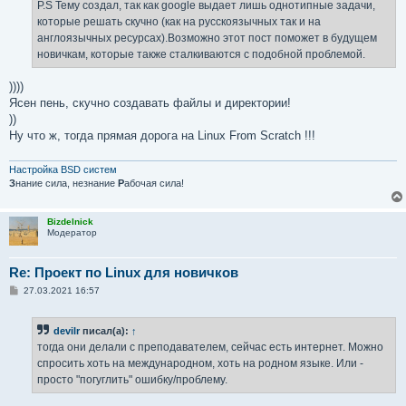
е
P.S Тему создал, так как google выдает лишь однотипные задачи,
н
которые решать скучно (как на русскоязычных так и на
и
е
англоязычных ресурсах).Возможно этот пост поможет в будущем
новичкам, которые также сталкиваются с подобной проблемой.
))))
Ясен пень, скучно создавать файлы и директории!
))
Ну что ж, тогда прямая дорога на Linux From Scratch !!!
Настройка BSD систем
З
нание сила, незнание
Р
абочая сила!
Bizdelnick
Модератор
Re: Проект по Linux для новичков
С
27.03.2021 16:57
о
о
б
devilr
писал(а):
↑
щ
е
тогда они делали с преподавателем, сейчас есть интернет. Можно
н
спросить хоть на международном, хоть на родном языке. Или -
и
е
просто "погуглить" ошибку/проблему.