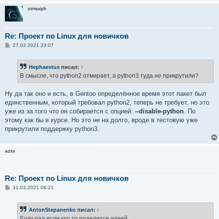
ormorph
Re: Проект по Linux для новичков
С
27.03.2021 23:07
о
о
б
Hephaestus
писал:
↑
щ
е
В смысле, что python2 отмирает, а python3 туда не прикрутили?
н
и
е
Ну да так оно и есть, в Gentoo определённое время этот пакет был
единственным, который требовал python2, теперь не требует, но это
уже из за того что он собирается с опцией:
--disable-python
. По
этому как бы в курсе. Но это не на долго, вроде в тестовую уже
прикрутили поддержку python3.
azsx
Re: Проект по Linux для новичков
С
31.03.2021 06:21
о
о
б
AntonStepanenko
писал:
↑
щ
е
Буду рад если кто то поделится идеей