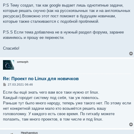
P.S Тему создал, так как google выдает лишь однотипные задачи,
которые решать скучно (как на русскоязычных так и на англоязычных
ресурсах).Возможно этот пост поможет в будущем новичкам,
которые также сталкиваются с подобной проблемой.
P.S.S Если тема добавлена не в нужный раздел форума, заранее
извиняюсь и прошу ее перенести.
Спасибо!
ormorph
Re: Проект по Linux для новичков
С
27.03.2021 06:46
о
о
Если бы ещё знать чего вам все таки нужно от linux.
б
Каждый городит систему под себя, так уж повелось.
щ
е
Раньше тут было много народу, теперь уже такого нет. По этому если
н
нет конкретной задачи мало кто возьмётся решить вашу
и
е
головоломку. У каждого есть свое время. По гитхабу можете
полазить, там много проектов, в том числе и под linux.
Hephaestus