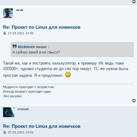
devilr
Re: Проект по Linux для новичков
С
27.03.2021 14:50
о
о
б
Bizdelnick
писал:
↑
щ
е
А сейчас какой в не смысл?
н
и
е
Такой же, как и построить калькулятор, к примеру. Их ведь тоже
100500+, однако студенты их до сих пор пишут. ТС же нужна была
простая задача. Я и предложил.
Мудрость приходит с возрастом.
Иногда возраст приходит один.
Эхо разума
ormorph
Re: Проект по Linux для новичков
С
27.03.2021 15:01
о