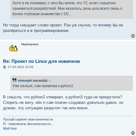
е
Хотя я не понимаю, с чего Вы взяли, что ТС хочет серьёзно
н
заниматься разработкой. Мне казалось, речь шла всего лишь о
и
е
более глубоком знакомстве с ОС.
Но тогда смущает слово проект. Раз уж скучно, то почему бы не
разобраться и в программировании.
Hephaestus
Re: Проект по Linux для новичков
С
27.03.2021 22:56
о
о
б
ormorph
писал(а):
↑
щ
е
Уже нельзя, там привязка к pyhon2.
н
и
е
В смысле, что python2 отмирает, а python3 туда не прикрутили?
Спорить не могу, ибо я сам плагин создавал довольно давно, но
думаю, эту ситуацию разрулят так или иначе.
Пускай скрипят мои конечности.
Я - повелитель бесконечности...
Мой блог