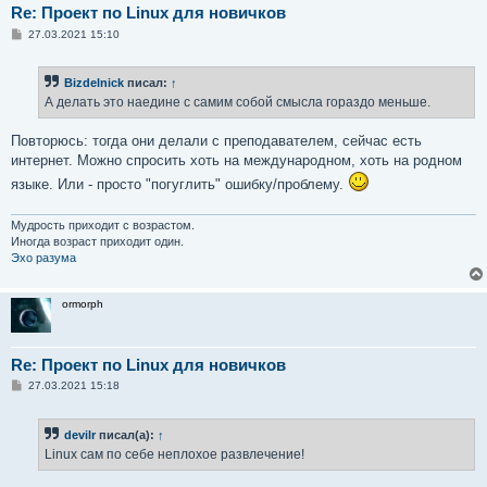
Re: Проект по Linux для новичков
С
27.03.2021 15:10
о
о
б
Bizdelnick
писал:
↑
щ
е
А делать это наедине с самим собой смысла гораздо меньше.
н
и
е
Повторюсь: тогда они делали с преподавателем, сейчас есть
интернет. Можно спросить хоть на международном, хоть на родном
языке. Или - просто "погуглить" ошибку/проблему.
Мудрость приходит с возрастом.
Иногда возраст приходит один.
Эхо разума
ormorph
Re: Проект по Linux для новичков
С
27.03.2021 15:18
о
о
б
devilr
писал(а):
↑
щ
е
Linux сам по себе неплохое развлечение!
н
и