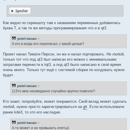
Spoiler
Как видно по скриншоту там к названиям переменных добавилась
буква T, а так те же методы программирования что и в qt3.
yoricI
писал:
↑
А кто и когда его переписал, с какой целью?
Проект начал Тимати Пирсон, он же и начал портировать. Не любой,
только тот что под qt3 был написан его можно с минимальными
затратами перенести в tqt3, а под qt3 было написано в своё время
очень много. Только тут ещё с системой сборки по колдовать нужно
будет.
yoricI
писал:
↑
1)Это мне неожиданно случайно крупно повезло?
Кто знает, попробуйте, может понравится. Свой вклад может сделать
любой, нужно просто зарегистрироваться на
git
. Если использовали
ранее kde3, то это его наследие.
yoricI
писал:
↑
А то может и не привыкать опять))