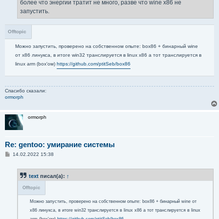
е
более что энергии тратит не много, разве что wine x86 не
запустить.
Offtopic
Можно запустить, проверено на собственном опыте: box86 + бинарный wine
от x86 линукса, в итоге win32 транслируется в linux x86 а тот транслируется в
linux arm (box'ом)
https://github.com/ptitSeb/box86
Спасибо сказали:
ormorph
ormorph
Re: gentoo: умирание системы
С
14.02.2022 15:38
о
о
б
text
писал(а):
↑
щ
е
Offtopic
н
и
е
Можно запустить, проверено на собственном опыте: box86 + бинарный wine от
x86 линукса, в итоге win32 транслируется в linux x86 а тот транслируется в linux