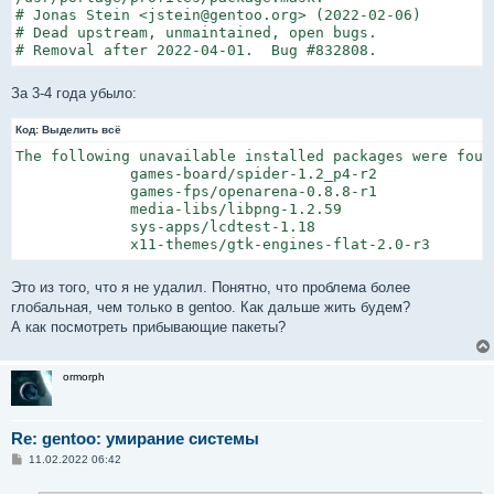
# Jonas Stein <jstein@gentoo.org> (2022-02-06)

# Dead upstream, unmaintained, open bugs.

# Removal after 2022-04-01.  Bug #832808.
За 3-4 года убыло:
Код:
Выделить всё
The following unavailable installed packages were found
             games-board/spider-1.2_p4-r2

             games-fps/openarena-0.8.8-r1

             media-libs/libpng-1.2.59

             sys-apps/lcdtest-1.18

             x11-themes/gtk-engines-flat-2.0-r3
Это из того, что я не удалил. Понятно, что проблема более
глобальная, чем только в gentoo. Как дальше жить будем?
А как посмотреть прибывающие пакеты?
ormorph
Re: gentoo: умирание системы
С
11.02.2022 06:42
о
о