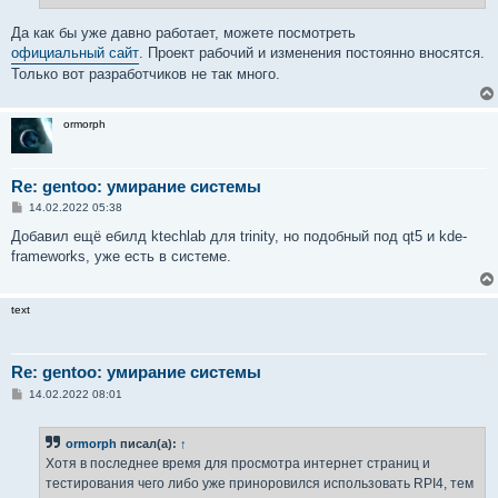
Да как бы уже давно работает, можете посмотреть
официальный сайт
. Проект рабочий и изменения постоянно вносятся.
Только вот разработчиков не так много.
ormorph
Re: gentoo: умирание системы
С
14.02.2022 05:38
о
о
Добавил ещё ебилд ktеchlab для trinity, но подобный под qt5 и kde-
б
frameworks, уже есть в системе.
щ
е
н
и
text
е
Re: gentoo: умирание системы
С
14.02.2022 08:01
о
о
б
ormorph
писал(а):
↑
щ
е
Хотя в последнее время для просмотра интернет страниц и
н
тестирования чего либо уже приноровился использовать RPI4, тем
и