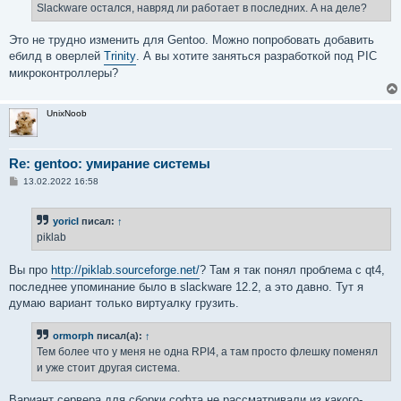
Slackware остался, навряд ли работает в последних. А на деле?
Это не трудно изменить для Gentoo. Можно попробовать добавить
ебилд в оверлей
Trinity
. А вы хотите заняться разработкой под PIC
микроконтроллеры?
UnixNoob
Re: gentoo: умирание системы
С
13.02.2022 16:58
о
о
б
yoricI
писал:
↑
щ
е
piklab
н
и
е
Вы про
http://piklab.sourceforge.net/
? Там я так понял проблема с qt4,
последнее упоминание было в slackware 12.2, а это давно. Тут я
думаю вариант только виртуалку грузить.
ormorph
писал(а):
↑
Тем более что у меня не одна RPI4, а там просто флешку поменял
и уже стоит другая система.
Вариант сервера для сборки софта не рассматривали из какого-