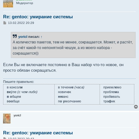
Модератор
Re: gentoo: умирание системы
С
13.02.2022 20:29
о
о
б
yoricI
писал:
↑
щ
е
А количество пакетов, тем не менее, сокращается. Может, и растёт,
н
за счёт какой-то непонятной чешуи, а из моего набора -
и
е
сокращается))
Если Вы не включаете постоянно в Ваш набор что-то новое, он
просто обязан сокращаться.
Пишите правильно:
в консол
и
в течени
е
(часа)
приемл
е
мо
вк
у́пе
(с чем-либо)
нович
о
к
пробле
м
а
в о
бщем
ню
анс
проб
о
вать
в
оо
бще
п
о у
молчанию
тра
ф
ик
yoricI
Re: gentoo: умирание системы
С
13.02.2022 20:43