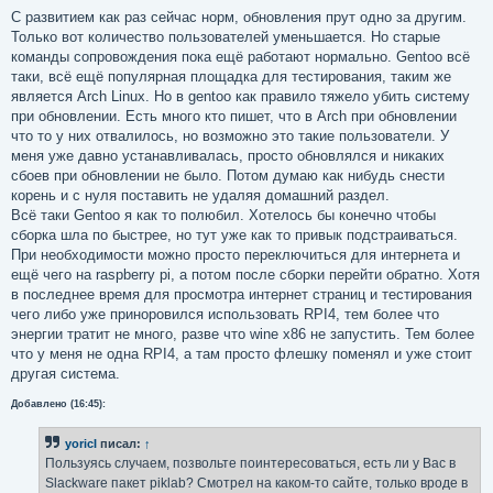
о
о
С развитием как раз сейчас норм, обновления прут одно за другим.
б
Только вот количество пользователей уменьшается. Но старые
щ
е
команды сопровождения пока ещё работают нормально. Gentoo всё
н
таки, всё ещё популярная площадка для тестирования, таким же
и
е
является Arch Linux. Но в gentoo как правило тяжело убить систему
при обновлении. Есть много кто пишет, что в Arch при обновлении
что то у них отвалилось, но возможно это такие пользователи. У
меня уже давно устанавливалась, просто обновлялся и никаких
сбоев при обновлении не было. Потом думаю как нибудь снести
корень и с нуля поставить не удаляя домашний раздел.
Всё таки Gentoo я как то полюбил. Хотелось бы конечно чтобы
сборка шла по быстрее, но тут уже как то привык подстраиваться.
При необходимости можно просто переключиться для интернета и
ещё чего на raspberry pi, а потом после сборки перейти обратно. Хотя
в последнее время для просмотра интернет страниц и тестирования
чего либо уже приноровился использовать RPI4, тем более что
энергии тратит не много, разве что wine x86 не запустить. Тем более
что у меня не одна RPI4, а там просто флешку поменял и уже стоит
другая система.
Добавлено (16:45):
yoricI
писал:
↑
Пользуясь случаем, позвольте поинтересоваться, есть ли у Вас в
Slackware пакет piklab? Смотрел на каком-то сайте, только вроде в