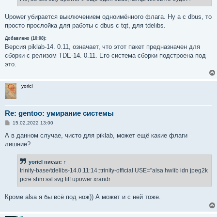
н
и
е
Upower убирается выключением одноимённого флага. Ну а с dbus, то
просто прослойка для работы с dbus с tqt, для tdelibs.
Добавлено (10:08):
Версия piklab-14. 0.11, означает, что этот пакет предназначен для
сборки с релизом TDE-14. 0.11. Его система сборки подстроена под
это.
yoricI
Re: gentoo: умирание системы
С
15.02.2022 13:00
о
о
А в данном случае, чисто для piklab, может ещё какие флаги
б
лишние?
щ
е
н
yoricI
писал:
↑
и
е
trinity-base/tdelibs-14.0.11:14::trinity-official USE="alsa hwlib idn jpeg2k
pcre shm ssl svg tiff upower xrandr
Кроме alsa я бы всё под нож)) А может и с ней тоже.