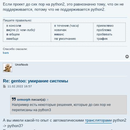
е
Если проект до сих пор на python2, это равнозначно тому, что он не
поддерживается, потому что не поддерживается python2.
Пишите правильно:
в консол
и
в течени
е
(часа)
приемл
е
мо
вк
у́пе
(с чем-либо)
нович
о
к
пробле
м
а
в о
бщем
ню
анс
проб
о
вать
в
оо
бще
п
о у
молчанию
тра
ф
ик
Спасибо сказали:
bars
UnixNoob
Re: gentoo: умирание системы
С
11.02.2022 16:57
о
о
б
ormorph
писал(а):
↑
щ
е
Например есть некоторые решения, которые до сих пор не
н
переписаны на python3
и
е
А вы имели какой-то опыт с автоматическими
трансляторами
python2
-> python3?