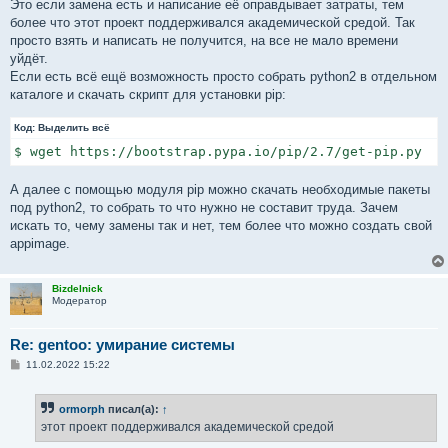
Это если замена есть и написание её оправдывает затраты, тем
более что этот проект поддерживался академической средой. Так
просто взять и написать не получится, на все не мало времени
уйдёт.
Если есть всё ещё возможность просто собрать python2 в отдельном
каталоге и скачать скрипт для установки pip:
Код:
Выделить всё
$ wget https://bootstrap.pypa.io/pip/2.7/get-pip.py
А далее с помощью модуля pip можно скачать необходимые пакеты
под python2, то собрать то что нужно не составит труда. Зачем
искать то, чему замены так и нет, тем более что можно создать свой
appimage.
Bizdelnick
Модератор
Re: gentoo: умирание системы
С
11.02.2022 15:22
о
о
б
ormorph
писал(а):
↑
щ
е
этот проект поддерживался академической средой
н
и