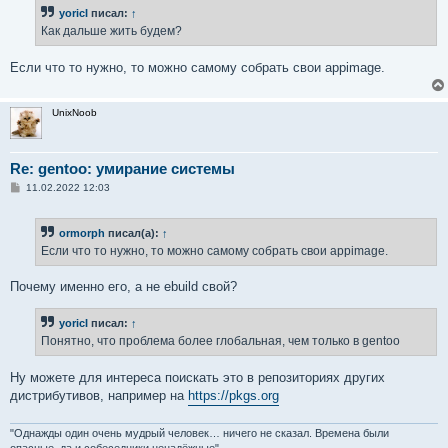
б
yoricI
писал:
↑
щ
е
Как дальше жить будем?
н
и
е
Если что то нужно, то можно самому собрать свои appimage.
UnixNoob
Re: gentoo: умирание системы
С
11.02.2022 12:03
о
о
б
ormorph
писал(а):
↑
щ
е
Если что то нужно, то можно самому собрать свои appimage.
н
и
е
Почему именно его, а не ebuild свой?
yoricI
писал:
↑
Понятно, что проблема более глобальная, чем только в gentoo
Ну можете для интереса поискать это в репозиториях других
дистрибутивов, например на
https://pkgs.org
"Однажды один очень мудрый человек… ничего не сказал. Времена были