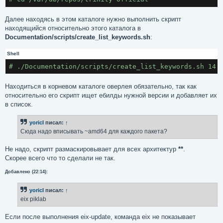
Далее находясь в этом каталоге нужно выполнить скрипт
находящийся относительно этого каталога в
Documentation/scripts/create_list_keywords.sh
:
Shell
# ./Documentation/scripts/create_list_keywords.sh 14.
Находиться в корневом каталоге оверлея обязательно, так как
относительно его скрипт ищет ебилды нужной версии и добавляет их
в список.
yoricI
писал:
↑
Сюда надо вписывать ~amd64 для каждого пакета?
Не надо, скрипт размаскировывает для всех архитектур
**
.
Скорее всего что то сделали не так.
Добавлено (22:14):
yoricI
писал:
↑
eix piklab
Если после выполнения eix-update, команда eix не показывает