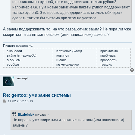
переписаны на python3, так и поддерживают только python2,
и
е
например eXe. Ну а новые зависимые пакеты python поддерживают
только python3. Это просто ад поддерживать столько ебилдов и
сделать так что бы система при этом не улетела.
А зачем поддерживать то, на что разработчик забил? Не пора ли уже
смириться и заняться поиском (или написанием) замены?
Пишите правильно:
в консол
и
в течени
е
(часа)
приемл
е
мо
вк
у́пе
(с чем-либо)
нович
о
к
пробле
м
а
в о
бщем
ню
анс
проб
о
вать
в
оо
бще
п
о у
молчанию
тра
ф
ик
ormorph
Re: gentoo: умирание системы
С
11.02.2022 15:19
о
о
б
Bizdelnick
писал:
↑
щ
е
Не пора ли уже смириться и заняться поиском (или написанием)
н
замены?
и
е