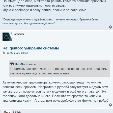
Понимать для себя, может это решать какие-то похожие проблемы
или все нужно тщательно переписывать.
Идею с appimage я вашу понял, спасибо за пояснение.
"Однажды один очень мудрый человек… ничего не сказал. Времена были
опасные, да и собеседники ненадёжные"
ormorph
Re: gentoo: умирание системы
С
11.02.2022 18:33
о
о
б
UnixNoob
писал:
↑
щ
е
Понимать для себя, может это решать какие-то похожие проблемы
н
или все нужно тщательно переписывать
и
е
Автоматические трансляторы конечно хорошая вещь, но они не
решают всех проблем. Например в python3 отсутствует модуль new,
так же могут поменяться пути к модулям и ещё чего в пакетах. Тут
головной боли довольно много. Если что то простое то конечно
транслятора хватит. А в данном примере(eXe) этот фокус не пройдёт.
olecya