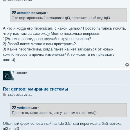
о
о
б
ormorph
писал(а):
↑
щ
е
Это портированный исходник c qt3, переписанный под tqt3
н
и
е
А кто и когда его переписал, с какой целью? Просто пытаюсь понять,
что у вас там за система)) Можно несколько вопросов:
1)Это мне неожиданно случайно крупно повезло?
2) Любой пакет можно к вам пристроить?
3) Какие перспективы, когда пакет начнёт загибаться от новых
компиляторов и прочих изменений? А то может и не привыкать
опять))
ormorph
Re: gentoo: умирание системы
С
13.02.2022 21:21
о
о
б
yoricI
писал:
↑
щ
е
Просто пытаюсь понять, что у вас там за система))
н
и
е
Обычный форк основанный на kde-3.5, там переписана библиотека
qt3 в tqt3.