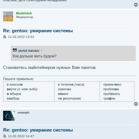
опасные, да и собеседники ненадёжные"
Bizdelnick
Модератор
Re: gentoo: умирание системы
С
11.02.2022 13:52
о
о
б
yoricI
писал:
↑
щ
е
Как дальше жить будем?
н
и
е
Становитесь майнтейнером нужных Вам пакетов.
Пишите правильно:
в консол
и
в течени
е
(часа)
приемл
е
мо
вк
у́пе
(с чем-либо)
нович
о
к
пробле
м
а
в о
бщем
ню
анс
проб
о
вать
в
оо
бще
п
о у
молчанию
тра
ф
ик
ormorph
Re: gentoo: умирание системы
С
11.02.2022 14:47