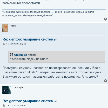
возможными проблемами.
"Однажды один очень мудрый человек… ничего не сказал. Времена были
опасные, да и собеседники ненадёжные"
yoricI
Re: gentoo: умирание системы
С
13.02.2022 16:33
о
о
б
UnixNoob
писал:
↑
щ
е
в Slackware людей не много
н
и
е
Пользуясь случаем, позвольте поинтересоваться, есть ли у Вас в
Slackware пакет piklab? Смотрел на каком-то сайте, только вроде в
Slackware остался, навряд ли работает в последних. А на деле?
ormorph
Re: gentoo: умирание системы
С
13.02.2022 16:37