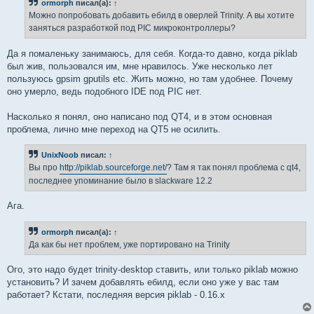
ormorph
писал(а):
↑
Можно попробовать добавить ебилд в оверлей Trinity. А вы хотите
заняться разработкой под PIC микроконтроллеры?
Да я помаленьку занимаюсь, для себя. Когда-то давно, когда piklab
был жив, пользовался им, мне нравилось. Уже несколько лет
пользуюсь gpsim gputils etc. Жить можно, но там удобнее. Почему
оно умерло, ведь подобного IDE под PIC нет.
Насколько я понял, оно написано под QT4, и в этом основная
проблема, лично мне переход на QT5 не осилить.
UnixNoob
писал:
↑
Вы про
http://piklab.sourceforge.net/
? Там я так понял проблема с qt4,
последнее упоминание было в slackware 12.2
Ага.
ormorph
писал(а):
↑
Да как бы нет проблем, уже портировано на Trinity
Ого, это надо будет trinity-desktop ставить, или только piklab можно
установить? И зачем добавлять ебилд, если оно уже у вас там
работает? Кстати, последняя версия piklab - 0.16.x