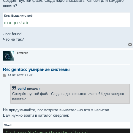
Создаёт пустой файл. Сюда надо вписывать ~amd64 для каждого
пакета?
Код:
Выделить всё
eix piklab
- not found
Что не так?
ormorph
Re: gentoo: умирание системы
С
14.02.2022 21:47
о
о
б
yoricI
писал:
↑
щ
е
Создаёт пустой файл. Сюда надо вписывать ~amd64 для каждого
н
пакета?
и
е
Не придумывайте, посмотрите внимательно что я написал.
Вам нужно войти в каталог оверлея:
Shell
# cd /var/db/repos/trinity-official