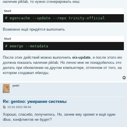
наличие piklab, то нужно сгенерировать кеш:
Shell
# egencache --update --repo trinity-official
Возможно ещё придётся выполнить
Shell
# emerge --metadata
После этих действий можно выполнить
eix-update
, и после этого eix
должна показать наличие piklab. Но лично мне не понадобилось это
делать при обновлении на другом компьютере, отличном от того, на
котором создавал ебилды.
yoricI
Re: gentoo: умирание системы
С
15.02.2022 09:04
о
о
Хорошо, спасибо, получилось. Но, зачем ему upower и ещё один
б
dbus, конфликтов не будет?
щ
е