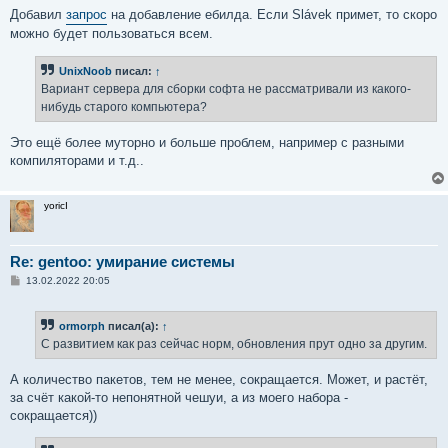
Добавил
запрос
на добавление ебилда. Если Slávek примет, то скоро
можно будет пользоваться всем.
UnixNoob
писал:
↑
Вариант сервера для сборки софта не рассматривали из какого-
нибудь старого компьютера?
Это ещё более муторно и больше проблем, например с разными
компиляторами и т.д..
yoricI
Re: gentoo: умирание системы
С
13.02.2022 20:05
о
о
б
ormorph
писал(а):
↑
щ
е
С развитием как раз сейчас норм, обновления прут одно за другим.
н
и
е
А количество пакетов, тем не менее, сокращается. Может, и растёт,
за счёт какой-то непонятной чешуи, а из моего набора -
сокращается))