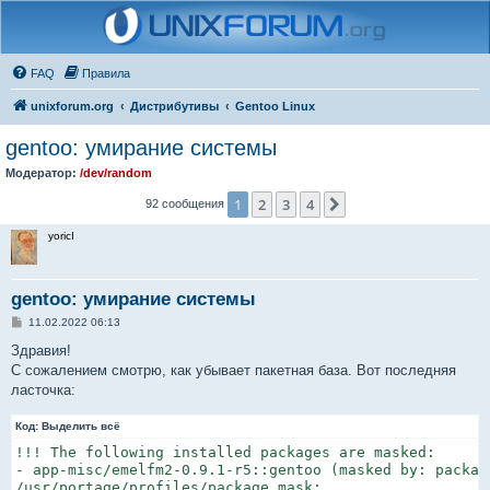
FAQ
Правила
unixforum.org
Дистрибутивы
Gentoo Linux
gentoo: умирание системы
Модератор:
/dev/random
1
2
3
4
След.
92 сообщения
yoricI
gentoo: умирание системы
С
11.02.2022 06:13
о
о
Здравия!
б
С сожалением смотрю, как убывает пакетная база. Вот последняя
щ
е
ласточка:
н
и
Код:
е
Выделить всё
!!! The following installed packages are masked:

- app-misc/emelfm2-0.9.1-r5::gentoo (masked by: package
/usr/portage/profiles/package.mask:
