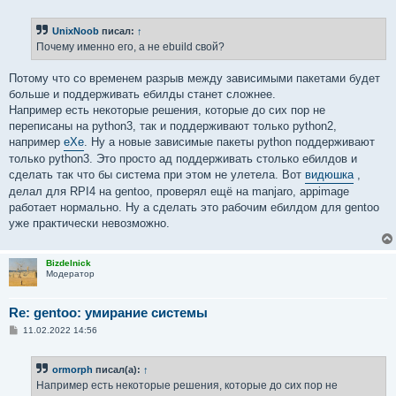
о
о
б
UnixNoob
писал:
↑
щ
е
Почему именно его, а не ebuild свой?
н
и
е
Потому что со временем разрыв между зависимыми пакетами будет
больше и поддерживать ебилды станет сложнее.
Например есть некоторые решения, которые до сих пор не
переписаны на python3, так и поддерживают только python2,
например
eXe
. Ну а новые зависимые пакеты python поддерживают
только python3. Это просто ад поддерживать столько ебилдов и
сделать так что бы система при этом не улетела. Вот
видюшка
,
делал для RPI4 на gentoo, проверял ещё на manjaro, appimage
работает нормально. Ну а сделать это рабочим ебилдом для gentoo
уже практически невозможно.
Bizdelnick
Модератор
Re: gentoo: умирание системы
С
11.02.2022 14:56
о
о
б
ormorph
писал(а):
↑
щ
е
Например есть некоторые решения, которые до сих пор не
н