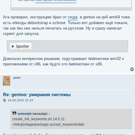
arm (box'ом)
https://github.com/ptitSeb/box86
Ага проверил, инструкцию брал от
сюда
, в gentoo на rpi4 arm64 тоже
есть ебилды debootstrap и schroot. Только вот добавил ещё локали,
так как без них нельзя печатать на русском. Ну и сразу написал
скрипт для запуска.
Spoiler
Довольно интересное решение, подстраивает библиотеки arm32 к
приложениям от x86, как будто это библиотеки от x86.
yoricI
Re: gentoo: умирание системы
С
14.02.2022 21:15
о
о
б
ormorph
писал(а):
↑
щ
е
create_list_keywords.sh 14.0.11
н
>/etc/portage/package.accept_keywords/tde
и
е