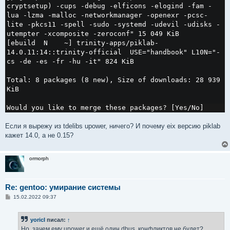
cryptsetup) -cups -debug -elficons -elogind -fam -
lua -lzma -malloc -networkmanager -openexr -pcsc-
lite -pkcs11 -spell -sudo -systemd -udevil -udisks -
utempter -xcomposite -zeroconf" 15 049 KiB

[ebuild  N    ~] trinity-apps/piklab-
14.0.11:14::trinity-official  USE="handbook" L10N="-
cs -de -es -fr -hu -it" 824 KiB

Total: 8 packages (8 new), Size of downloads: 28 939 
KiB

Would you like to merge these packages? [Yes/No]
Если я вырежу из tdelibs upower, ничего? И почему eix версию piklab
кажет 14.0, а не 0.15?
ormorph
Re: gentoo: умирание системы
С
15.02.2022 09:37
о
о
б
yoricI
писал:
↑
щ
е
Но, зачем ему upower и ещё один dbus, конфликтов не будет?