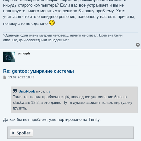
нибудь старого компьютера? Если вас все устраивает и вы не
планируете ничего менять это решило бы вашу проблему. Хотя
учитывая что это очевидное решение, наверное у вас есть причины,
почему это не сделано
"Однажды один очень мудрый человек… ничего не сказал. Времена были
опасные, да и собеседники ненадёжные"
ormorph
Re: gentoo: умирание системы
С
13.02.2022 18:48
о
о
б
UnixNoob
писал:
↑
щ
е
Там я так понял проблема с qt4, последнее упоминание было в
н
slackware 12.2, а это давно. Тут я думаю вариант только виртуалку
и
е
грузить.
Да как бы нет проблем, уже портировано на Trinity.
Spoiler