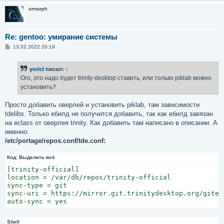
ormorph
Re: gentoo: умирание системы
С
13.02.2022 20:19
о
о
б
yoricI
писал:
↑
щ
е
Ого, это надо будет trinity-desktop ставить, или только piklab можно
н
установить?
и
е
Просто добавить оверлей и установить piklab, там зависимости
tdelibs. Только ебилд не получится добавить, так как ебилд завязан
на eclass от оверлея trinity. Как добавить там написано в описании. А
именно:
/etc/portage/repos.conf/tde.conf:
Код:
Выделить всё
[trinity-official]

location = /var/db/repos/trinity-official

sync-type = git

sync-uri = https://mirror.git.trinitydesktop.org/gitea
auto-sync = yes
Shell