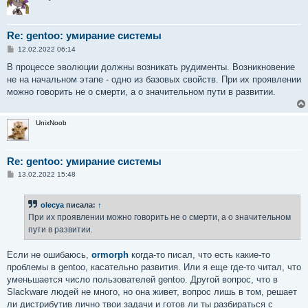
Re: gentoo: умирание системы
С
12.02.2022 06:14
о
о
В процессе эволюции должны возникать рудименты. Возникновение
б
не на начальном этапе - одно из базовых свойств. При их проявлении
щ
е
можно говорить не о смерти, а о значительном пути в развитии.
н
и
е
UnixNoob
Re: gentoo: умирание системы
С
13.02.2022 15:48
о
о
б
olecya
писала:
↑
щ
е
При их проявлении можно говорить не о смерти, а о значительном
н
пути в развитии.
и
е
Если не ошибаюсь,
ormorph
когда-то писал, что есть какие-то
проблемы в gentoo, касательно развития. Или я еще где-то читал, что
уменьшается число пользователей gentoo. Другой вопрос, что в
Slackware людей не много, но она живет, вопрос лишь в том, решает
ли дистрибутив лично твои задачи и готов ли ты разбираться с