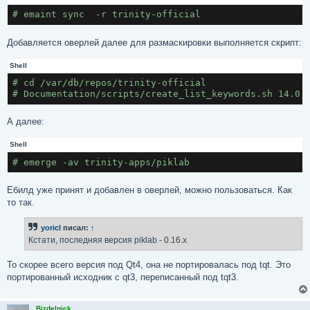
# emaint sync  -r trinity-official
Добавляется оверлей далее для размаскировки выполняется скрипт:
Shell
# cd /var/db/repos/trinity-official
# Documentation/scripts/create_list_keywords.sh 14.0.
А далее:
Shell
# emerge -av trinity-apps/piklab
Ебилд уже принят и добавлен в оверлей, можно пользоваться. Как
то так.
yoricI
писал:
↑
Кстати, последняя версия piklab - 0.16.x
То скорее всего версия под Qt4, она не портировалась под tqt. Это
портированный исходник c qt3, переписанный под tqt3.
Bizdelnick