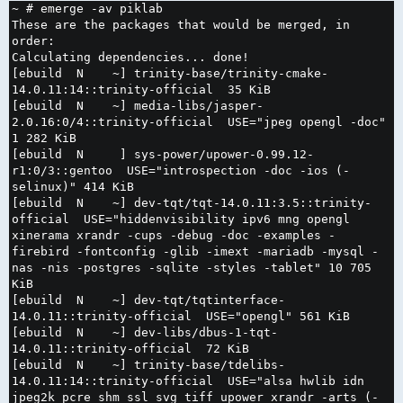
н
~ # emerge -av piklab

и
е
These are the packages that would be merged, in 
order:

Calculating dependencies... done!

[ebuild  N    ~] trinity-base/trinity-cmake-
14.0.11:14::trinity-official  35 KiB

[ebuild  N    ~] media-libs/jasper-
2.0.16:0/4::trinity-official  USE="jpeg opengl -doc" 
1 282 KiB

[ebuild  N     ] sys-power/upower-0.99.12-
r1:0/3::gentoo  USE="introspection -doc -ios (-
selinux)" 414 KiB

[ebuild  N    ~] dev-tqt/tqt-14.0.11:3.5::trinity-
official  USE="hiddenvisibility ipv6 mng opengl 
xinerama xrandr -cups -debug -doc -examples -
firebird -fontconfig -glib -imext -mariadb -mysql -
nas -nis -postgres -sqlite -styles -tablet" 10 705 
KiB

[ebuild  N    ~] dev-tqt/tqtinterface-
14.0.11::trinity-official  USE="opengl" 561 KiB

[ebuild  N    ~] dev-libs/dbus-1-tqt-
14.0.11::trinity-official  72 KiB

[ebuild  N    ~] trinity-base/tdelibs-
14.0.11:14::trinity-official  USE="alsa hwlib idn 
jpeg2k pcre shm ssl svg tiff upower xrandr -arts (-