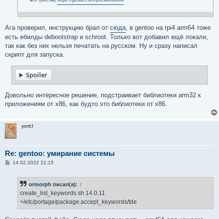
arm (box'ом)
https://github.com/ptitSeb/box86
Ага проверил, инструкцию брал от
сюда
, в gentoo на rpi4 arm64 тоже
есть ебилды debootstrap и schroot. Только вот добавил ещё локали,
так как без них нельзя печатать на русском. Ну и сразу написал
скрипт для запуска.
Spoiler
Довольно интересное решение, подстраивает библиотеки arm32 к
приложениям от x86, как будто это библиотеки от x86.
yoricI
Re: gentoo: умирание системы
С
14.02.2022 21:15
о
о
б
ormorph
писал(а):
↑
щ
е
create_list_keywords.sh 14.0.11
н
>/etc/portage/package.accept_keywords/tde
и
е