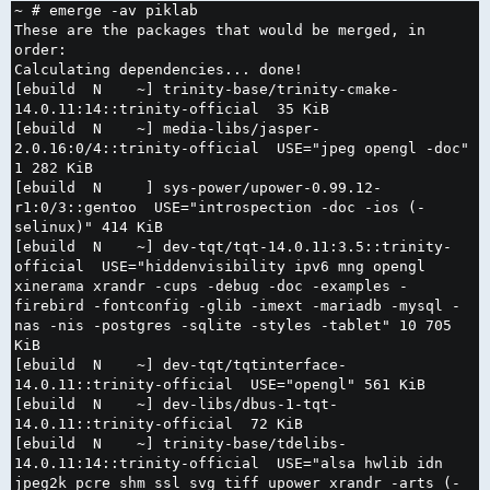
н
~ # emerge -av piklab

и
е
These are the packages that would be merged, in 
order:

Calculating dependencies... done!

[ebuild  N    ~] trinity-base/trinity-cmake-
14.0.11:14::trinity-official  35 KiB

[ebuild  N    ~] media-libs/jasper-
2.0.16:0/4::trinity-official  USE="jpeg opengl -doc" 
1 282 KiB

[ebuild  N     ] sys-power/upower-0.99.12-
r1:0/3::gentoo  USE="introspection -doc -ios (-
selinux)" 414 KiB

[ebuild  N    ~] dev-tqt/tqt-14.0.11:3.5::trinity-
official  USE="hiddenvisibility ipv6 mng opengl 
xinerama xrandr -cups -debug -doc -examples -
firebird -fontconfig -glib -imext -mariadb -mysql -
nas -nis -postgres -sqlite -styles -tablet" 10 705 
KiB

[ebuild  N    ~] dev-tqt/tqtinterface-
14.0.11::trinity-official  USE="opengl" 561 KiB

[ebuild  N    ~] dev-libs/dbus-1-tqt-
14.0.11::trinity-official  72 KiB

[ebuild  N    ~] trinity-base/tdelibs-
14.0.11:14::trinity-official  USE="alsa hwlib idn 
jpeg2k pcre shm ssl svg tiff upower xrandr -arts (-