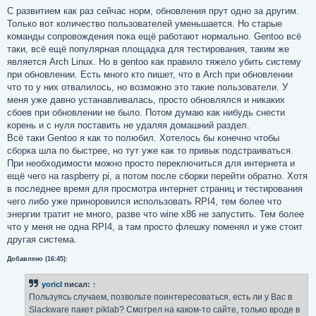
о
о
С развитием как раз сейчас норм, обновления прут одно за другим.
б
Только вот количество пользователей уменьшается. Но старые
щ
е
команды сопровождения пока ещё работают нормально. Gentoo всё
н
таки, всё ещё популярная площадка для тестирования, таким же
и
е
является Arch Linux. Но в gentoo как правило тяжело убить систему
при обновлении. Есть много кто пишет, что в Arch при обновлении
что то у них отвалилось, но возможно это такие пользователи. У
меня уже давно устанавливалась, просто обновлялся и никаких
сбоев при обновлении не было. Потом думаю как нибудь снести
корень и с нуля поставить не удаляя домашний раздел.
Всё таки Gentoo я как то полюбил. Хотелось бы конечно чтобы
сборка шла по быстрее, но тут уже как то привык подстраиваться.
При необходимости можно просто переключиться для интернета и
ещё чего на raspberry pi, а потом после сборки перейти обратно. Хотя
в последнее время для просмотра интернет страниц и тестирования
чего либо уже приноровился использовать RPI4, тем более что
энергии тратит не много, разве что wine x86 не запустить. Тем более
что у меня не одна RPI4, а там просто флешку поменял и уже стоит
другая система.
Добавлено (16:45):
yoricI
писал:
↑
Пользуясь случаем, позвольте поинтересоваться, есть ли у Вас в
Slackware пакет piklab? Смотрел на каком-то сайте, только вроде в