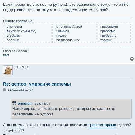
е
Если проект до сих пор на python2, это равнозначно тому, что он не
поддерживается, потому что не поддерживается python2.
Пишите правильно:
в консол
и
в течени
е
(часа)
приемл
е
мо
вк
у́пе
(с чем-либо)
нович
о
к
пробле
м
а
в о
бщем
ню
анс
проб
о
вать
в
оо
бще
п
о у
молчанию
тра
ф
ик
Спасибо сказали:
bars
UnixNoob
Re: gentoo: умирание системы
С
11.02.2022 16:57
о
о
б
ormorph
писал(а):
↑
щ
е
Например есть некоторые решения, которые до сих пор не
н
переписаны на python3
и
е
А вы имели какой-то опыт с автоматическими
трансляторами
python2
-> python3?