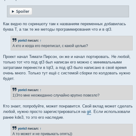
Spoiler
Как видно по скриншоту там к названиям переменных добавилась
буква T, а так те же методы программирования что и в qt3.
yoricI
писал:
↑
А кто и когда его переписал, с какой целью?
Проект начал Тимати Пирсон, он же и начал портировать. Не любой,
только тот что под qt3 был написан его можно с минимальными
затратами перенести в tqt3, а под qt3 было написано в своё время
очень много. Только тут ещё с системой сборки по колдовать нужно
будет.
yoricI
писал:
↑
1)Это мне неожиданно случайно крупно повезло?
Кто знает, попробуйте, может понравится. Свой вклад может сделать
любой, нужно просто зарегистрироваться на
git
. Если использовали
ранее kde3, то это его наследие.
yoricI
писал:
↑
А то может и не привыкать опять))