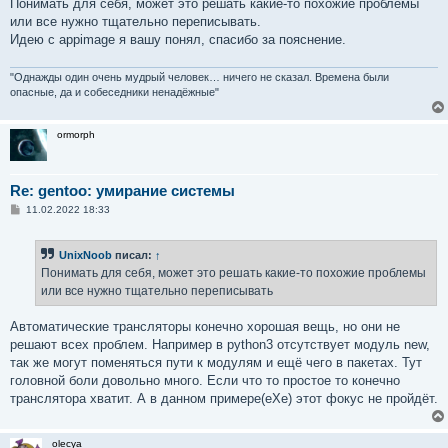
Понимать для себя, может это решать какие-то похожие проблемы
или все нужно тщательно переписывать.
Идею с appimage я вашу понял, спасибо за пояснение.
"Однажды один очень мудрый человек… ничего не сказал. Времена были
опасные, да и собеседники ненадёжные"
ormorph
Re: gentoo: умирание системы
С
11.02.2022 18:33
о
о
б
UnixNoob
писал:
↑
щ
е
Понимать для себя, может это решать какие-то похожие проблемы
н
или все нужно тщательно переписывать
и
е
Автоматические трансляторы конечно хорошая вещь, но они не
решают всех проблем. Например в python3 отсутствует модуль new,
так же могут поменяться пути к модулям и ещё чего в пакетах. Тут
головной боли довольно много. Если что то простое то конечно
транслятора хватит. А в данном примере(eXe) этот фокус не пройдёт.
olecya