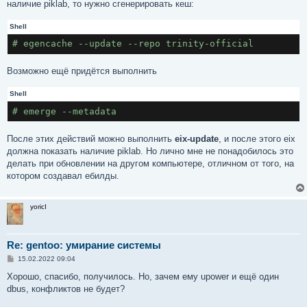
наличие piklab, то нужно сгенерировать кеш:
Shell
# egencache --update --repo trinity-official
Возможно ещё придётся выполнить
Shell
# emerge --metadata
После этих действий можно выполнить
eix-update
, и после этого eix
должна показать наличие piklab. Но лично мне не понадобилось это
делать при обновлении на другом компьютере, отличном от того, на
котором создавал ебилды.
yoricI
Re: gentoo: умирание системы
С
15.02.2022 09:04
о
о
Хорошо, спасибо, получилось. Но, зачем ему upower и ещё один
б
dbus, конфликтов не будет?
щ
е