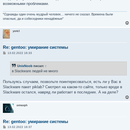
возможными проблемами.
"Однажды один очень мудрый человек… ничего не сказал. Времена были
опасные, да и собеседники ненадёжные"
yoricI
Re: gentoo: умирание системы
С
13.02.2022 16:33
о
о
б
UnixNoob
писал:
↑
щ
е
в Slackware людей не много
н
и
е
Пользуясь случаем, позвольте поинтересоваться, есть ли у Вас в
Slackware пакет piklab? Смотрел на каком-то сайте, только вроде в
Slackware остался, навряд ли работает в последних. А на деле?
ormorph
Re: gentoo: умирание системы
С
13.02.2022 16:37