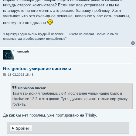
нибудь старого компьютера? Если вас все устраивает и вы не
планируете ничего менять это решило бы вашу проблему. Хотя
учитывая что это очевидное решение, наверное у вас есть причины,
почему это не сделано
"Однажды один очень мудрый человек… ничего не сказал. Времена были
опасные, да и собеседники ненадёжные"
ormorph
Re: gentoo: умирание системы
С
13.02.2022 18:48
о
о
б
UnixNoob
писал:
↑
щ
е
Там я так понял проблема с qt4, последнее упоминание было в
н
slackware 12.2, а это давно. Тут я думаю вариант только виртуалку
и
е
грузить.
Да как бы нет проблем, уже портировано на Trinity.
Spoiler