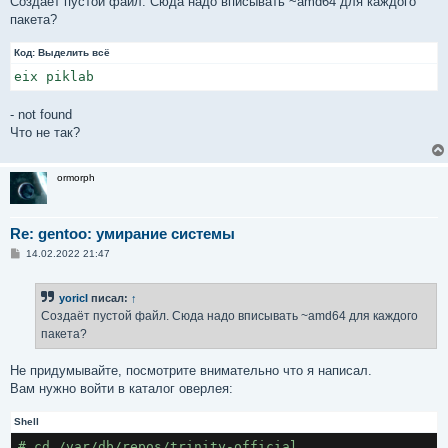
Создаёт пустой файл. Сюда надо вписывать ~amd64 для каждого
пакета?
Код:
Выделить всё
eix piklab
- not found
Что не так?
ormorph
Re: gentoo: умирание системы
С
14.02.2022 21:47
о
о
б
yoricI
писал:
↑
щ
е
Создаёт пустой файл. Сюда надо вписывать ~amd64 для каждого
н
пакета?
и
е
Не придумывайте, посмотрите внимательно что я написал.
Вам нужно войти в каталог оверлея:
Shell
# cd /var/db/repos/trinity-official