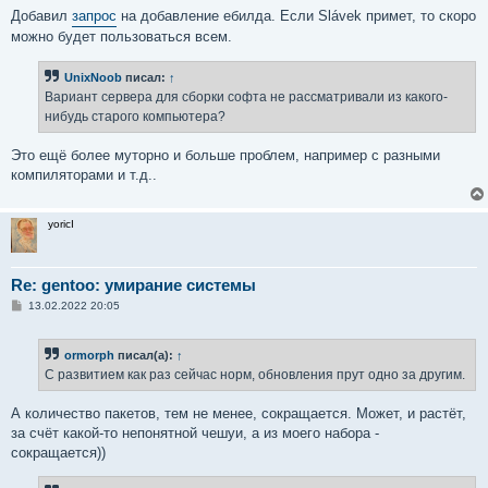
Добавил
запрос
на добавление ебилда. Если Slávek примет, то скоро
можно будет пользоваться всем.
UnixNoob
писал:
↑
Вариант сервера для сборки софта не рассматривали из какого-
нибудь старого компьютера?
Это ещё более муторно и больше проблем, например с разными
компиляторами и т.д..
yoricI
Re: gentoo: умирание системы
С
13.02.2022 20:05
о
о
б
ormorph
писал(а):
↑
щ
е
С развитием как раз сейчас норм, обновления прут одно за другим.
н
и
е
А количество пакетов, тем не менее, сокращается. Может, и растёт,
за счёт какой-то непонятной чешуи, а из моего набора -
сокращается))