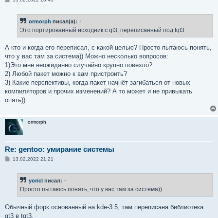
о
о
б
ormorph
писал(а):
↑
щ
е
Это портированный исходник c qt3, переписанный под tqt3
н
и
е
А кто и когда его переписал, с какой целью? Просто пытаюсь понять,
что у вас там за система)) Можно несколько вопросов:
1)Это мне неожиданно случайно крупно повезло?
2) Любой пакет можно к вам пристроить?
3) Какие перспективы, когда пакет начнёт загибаться от новых
компиляторов и прочих изменений? А то может и не привыкать
опять))
ormorph
Re: gentoo: умирание системы
С
13.02.2022 21:21
о
о
б
yoricI
писал:
↑
щ
е
Просто пытаюсь понять, что у вас там за система))
н
и
е
Обычный форк основанный на kde-3.5, там переписана библиотека
qt3 в tqt3.