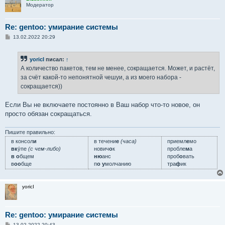
Модератор
Re: gentoo: умирание системы
С
13.02.2022 20:29
о
о
б
yoricI
писал:
↑
щ
е
А количество пакетов, тем не менее, сокращается. Может, и растёт,
н
за счёт какой-то непонятной чешуи, а из моего набора -
и
е
сокращается))
Если Вы не включаете постоянно в Ваш набор что-то новое, он
просто обязан сокращаться.
Пишите правильно:
в консол
и
в течени
е
(часа)
приемл
е
мо
вк
у́пе
(с чем-либо)
нович
о
к
пробле
м
а
в о
бщем
ню
анс
проб
о
вать
в
оо
бще
п
о у
молчанию
тра
ф
ик
yoricI
Re: gentoo: умирание системы
С
13.02.2022 20:43