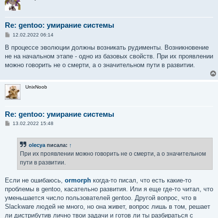
Re: gentoo: умирание системы
С
12.02.2022 06:14
о
о
В процессе эволюции должны возникать рудименты. Возникновение
б
не на начальном этапе - одно из базовых свойств. При их проявлении
щ
е
можно говорить не о смерти, а о значительном пути в развитии.
н
и
е
UnixNoob
Re: gentoo: умирание системы
С
13.02.2022 15:48
о
о
б
olecya
писала:
↑
щ
е
При их проявлении можно говорить не о смерти, а о значительном
н
пути в развитии.
и
е
Если не ошибаюсь,
ormorph
когда-то писал, что есть какие-то
проблемы в gentoo, касательно развития. Или я еще где-то читал, что
уменьшается число пользователей gentoo. Другой вопрос, что в
Slackware людей не много, но она живет, вопрос лишь в том, решает
ли дистрибутив лично твои задачи и готов ли ты разбираться с