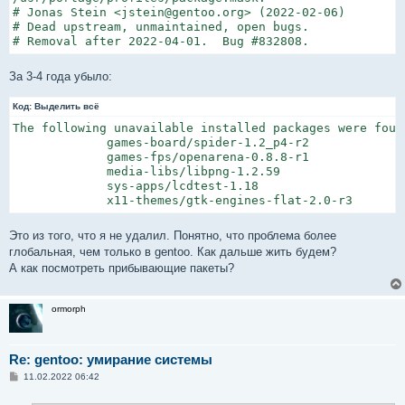
# Jonas Stein <jstein@gentoo.org> (2022-02-06)

# Dead upstream, unmaintained, open bugs.

# Removal after 2022-04-01.  Bug #832808.
За 3-4 года убыло:
Код:
Выделить всё
The following unavailable installed packages were found
             games-board/spider-1.2_p4-r2

             games-fps/openarena-0.8.8-r1

             media-libs/libpng-1.2.59

             sys-apps/lcdtest-1.18

             x11-themes/gtk-engines-flat-2.0-r3
Это из того, что я не удалил. Понятно, что проблема более
глобальная, чем только в gentoo. Как дальше жить будем?
А как посмотреть прибывающие пакеты?
ormorph
Re: gentoo: умирание системы
С
11.02.2022 06:42
о
о