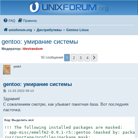
FAQ
Правила
unixforum.org
Дистрибутивы
Gentoo Linux
gentoo: умирание системы
Модератор:
/dev/random
1
2
3
4
След.
92 сообщения
yoricI
gentoo: умирание системы
С
11.02.2022 06:13
о
о
Здравия!
б
С сожалением смотрю, как убывает пакетная база. Вот последняя
щ
е
ласточка:
н
и
Код:
е
Выделить всё
!!! The following installed packages are masked:

- app-misc/emelfm2-0.9.1-r5::gentoo (masked by: package
/usr/portage/profiles/package.mask:
