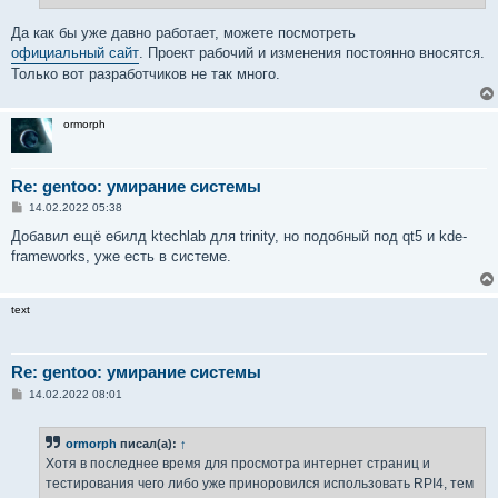
Да как бы уже давно работает, можете посмотреть
официальный сайт
. Проект рабочий и изменения постоянно вносятся.
Только вот разработчиков не так много.
ormorph
Re: gentoo: умирание системы
С
14.02.2022 05:38
о
о
Добавил ещё ебилд ktеchlab для trinity, но подобный под qt5 и kde-
б
frameworks, уже есть в системе.
щ
е
н
и
text
е
Re: gentoo: умирание системы
С
14.02.2022 08:01
о
о
б
ormorph
писал(а):
↑
щ
е
Хотя в последнее время для просмотра интернет страниц и
н
тестирования чего либо уже приноровился использовать RPI4, тем
и