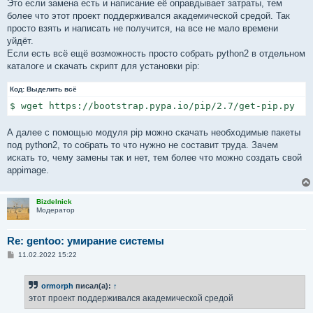
Это если замена есть и написание её оправдывает затраты, тем
более что этот проект поддерживался академической средой. Так
просто взять и написать не получится, на все не мало времени
уйдёт.
Если есть всё ещё возможность просто собрать python2 в отдельном
каталоге и скачать скрипт для установки pip:
Код:
Выделить всё
$ wget https://bootstrap.pypa.io/pip/2.7/get-pip.py
А далее с помощью модуля pip можно скачать необходимые пакеты
под python2, то собрать то что нужно не составит труда. Зачем
искать то, чему замены так и нет, тем более что можно создать свой
appimage.
Bizdelnick
Модератор
Re: gentoo: умирание системы
С
11.02.2022 15:22
о
о
б
ormorph
писал(а):
↑
щ
е
этот проект поддерживался академической средой
н
и