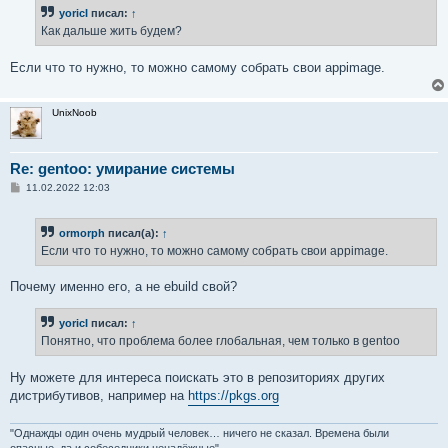
б
yoricI
писал:
↑
щ
е
Как дальше жить будем?
н
и
е
Если что то нужно, то можно самому собрать свои appimage.
UnixNoob
Re: gentoo: умирание системы
С
11.02.2022 12:03
о
о
б
ormorph
писал(а):
↑
щ
е
Если что то нужно, то можно самому собрать свои appimage.
н
и
е
Почему именно его, а не ebuild свой?
yoricI
писал:
↑
Понятно, что проблема более глобальная, чем только в gentoo
Ну можете для интереса поискать это в репозиториях других
дистрибутивов, например на
https://pkgs.org
"Однажды один очень мудрый человек… ничего не сказал. Времена были