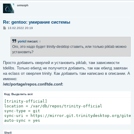
ormorph
Re: gentoo: умирание системы
С
13.02.2022 20:19
о
о
б
yoricI
писал:
↑
щ
е
Ого, это надо будет trinity-desktop ставить, или только piklab можно
н
установить?
и
е
Просто добавить оверлей и установить piklab, там зависимости
tdelibs. Только ебилд не получится добавить, так как ебилд завязан
на eclass от оверлея trinity. Как добавить там написано в описании. А
именно:
/etc/portage/repos.conf/tde.conf:
Код:
Выделить всё
[trinity-official]

location = /var/db/repos/trinity-official

sync-type = git

sync-uri = https://mirror.git.trinitydesktop.org/gitea
auto-sync = yes
Shell