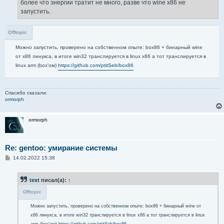
е
более что энергии тратит не много, разве что wine x86 не
запустить.
Offtopic
Можно запустить, проверено на собственном опыте: box86 + бинарный wine
от x86 линукса, в итоге win32 транслируется в linux x86 а тот транслируется в
linux arm (box'ом)
https://github.com/ptitSeb/box86
Спасибо сказали:
ormorph
ormorph
Re: gentoo: умирание системы
С
14.02.2022 15:38
о
о
б
text
писал(а):
↑
щ
е
Offtopic
н
и
е
Можно запустить, проверено на собственном опыте: box86 + бинарный wine от
x86 линукса, в итоге win32 транслируется в linux x86 а тот транслируется в linux