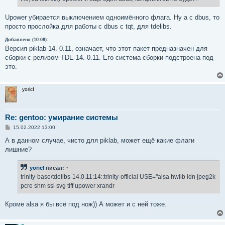
н
и
е
Upower убирается выключением одноимённого флага. Ну а с dbus, то
просто прослойка для работы с dbus с tqt, для tdelibs.
Добавлено (10:08):
Версия piklab-14. 0.11, означает, что этот пакет предназначен для
сборки с релизом TDE-14. 0.11. Его система сборки подстроена под
это.
yoricI
Re: gentoo: умирание системы
С
15.02.2022 13:00
о
о
А в данном случае, чисто для piklab, может ещё какие флаги
б
лишние?
щ
е
н
yoricI
писал:
↑
и
е
trinity-base/tdelibs-14.0.11:14::trinity-official USE="alsa hwlib idn jpeg2k
pcre shm ssl svg tiff upower xrandr
Кроме alsa я бы всё под нож)) А может и с ней тоже.