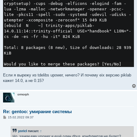
cryptsetup) -cups -debug -elficons -elogind -fam -
lua -lzma -malloc -networkmanager -openexr -pcsc-
lite -pkcs11 -spell -sudo -systemd -udevil -udisks -
utempter -xcomposite -zeroconf" 15 049 KiB

[ebuild  N    ~] trinity-apps/piklab-
14.0.11:14::trinity-official  USE="handbook" L10N="-
cs -de -es -fr -hu -it" 824 KiB

Total: 8 packages (8 new), Size of downloads: 28 939 
KiB

Would you like to merge these packages? [Yes/No]
Если я вырежу из tdelibs upower, ничего? И почему eix версию piklab
кажет 14.0, а не 0.15?
ormorph
Re: gentoo: умирание системы
С
15.02.2022 09:37
о
о
б
yoricI
писал:
↑
щ
е
Но, зачем ему upower и ещё один dbus, конфликтов не будет?