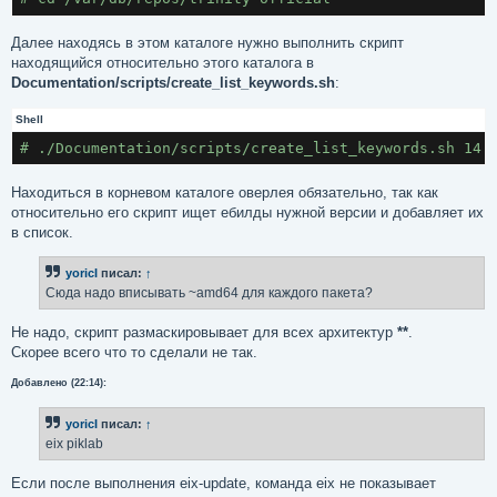
Далее находясь в этом каталоге нужно выполнить скрипт
находящийся относительно этого каталога в
Documentation/scripts/create_list_keywords.sh
:
Shell
# ./Documentation/scripts/create_list_keywords.sh 14.
Находиться в корневом каталоге оверлея обязательно, так как
относительно его скрипт ищет ебилды нужной версии и добавляет их
в список.
yoricI
писал:
↑
Сюда надо вписывать ~amd64 для каждого пакета?
Не надо, скрипт размаскировывает для всех архитектур
**
.
Скорее всего что то сделали не так.
Добавлено (22:14):
yoricI
писал:
↑
eix piklab
Если после выполнения eix-update, команда eix не показывает