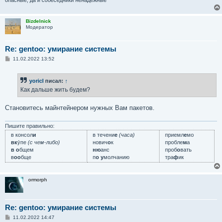
опасные, да и собеседники ненадёжные"
Bizdelnick
Модератор
Re: gentoo: умирание системы
С
11.02.2022 13:52
о
о
б
yoricI
писал:
↑
щ
е
Как дальше жить будем?
н
и
е
Становитесь майнтейнером нужных Вам пакетов.
Пишите правильно:
в консол
и
в течени
е
(часа)
приемл
е
мо
вк
у́пе
(с чем-либо)
нович
о
к
пробле
м
а
в о
бщем
ню
анс
проб
о
вать
в
оо
бще
п
о у
молчанию
тра
ф
ик
ormorph
Re: gentoo: умирание системы
С
11.02.2022 14:47