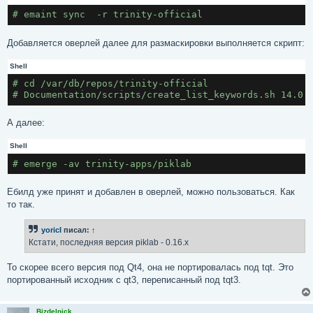
# emaint sync  -r trinity-official
Добавляется оверлей далее для размаскировки выполняется скрипт:
Shell
# cd /var/db/repos/trinity-official
# Documentation/scripts/create_list_keywords.sh 14.0.
А далее:
Shell
# emerge -av trinity-apps/piklab
Ебилд уже принят и добавлен в оверлей, можно пользоваться. Как
то так.
yoricI
писал:
↑
Кстати, последняя версия piklab - 0.16.x
То скорее всего версия под Qt4, она не портировалась под tqt. Это
портированный исходник c qt3, переписанный под tqt3.
Bizdelnick