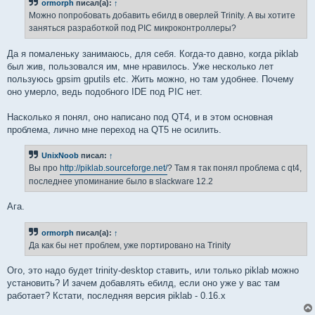
ormorph
писал(а):
↑
Можно попробовать добавить ебилд в оверлей Trinity. А вы хотите
заняться разработкой под PIC микроконтроллеры?
Да я помаленьку занимаюсь, для себя. Когда-то давно, когда piklab
был жив, пользовался им, мне нравилось. Уже несколько лет
пользуюсь gpsim gputils etc. Жить можно, но там удобнее. Почему
оно умерло, ведь подобного IDE под PIC нет.
Насколько я понял, оно написано под QT4, и в этом основная
проблема, лично мне переход на QT5 не осилить.
UnixNoob
писал:
↑
Вы про
http://piklab.sourceforge.net/
? Там я так понял проблема с qt4,
последнее упоминание было в slackware 12.2
Ага.
ormorph
писал(а):
↑
Да как бы нет проблем, уже портировано на Trinity
Ого, это надо будет trinity-desktop ставить, или только piklab можно
установить? И зачем добавлять ебилд, если оно уже у вас там
работает? Кстати, последняя версия piklab - 0.16.x