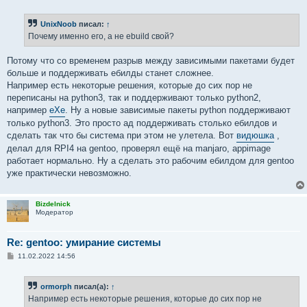
о
о
б
UnixNoob
писал:
↑
щ
е
Почему именно его, а не ebuild свой?
н
и
е
Потому что со временем разрыв между зависимыми пакетами будет
больше и поддерживать ебилды станет сложнее.
Например есть некоторые решения, которые до сих пор не
переписаны на python3, так и поддерживают только python2,
например
eXe
. Ну а новые зависимые пакеты python поддерживают
только python3. Это просто ад поддерживать столько ебилдов и
сделать так что бы система при этом не улетела. Вот
видюшка
,
делал для RPI4 на gentoo, проверял ещё на manjaro, appimage
работает нормально. Ну а сделать это рабочим ебилдом для gentoo
уже практически невозможно.
Bizdelnick
Модератор
Re: gentoo: умирание системы
С
11.02.2022 14:56
о
о
б
ormorph
писал(а):
↑
щ
е
Например есть некоторые решения, которые до сих пор не
н