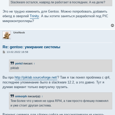
Slackware остался, навряд ли работает в последних. А на деле?
Это не трудно изменить для Gentoo. Можно попробовать добавить
ебилд в оверлей
Trinity
. А вы хотите заняться разработкой под PIC
микроконтроллеры?
UnixNoob
Re: gentoo: умирание системы
С
13.02.2022 16:58
о
о
б
yoricI
писал:
↑
щ
е
piklab
н
и
е
Вы про
http://piklab.sourceforge.net/
? Там я так понял проблема с qt4,
последнее упоминание было в slackware 12.2, а это давно. Тут я
думаю вариант только виртуалку грузить.
ormorph
писал(а):
↑
Тем более что у меня не одна RPI4, а там просто флешку поменял
и уже стоит другая система.
Вариант сервера для сборки софта не рассматривали из какого-