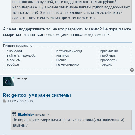
переписаны на python3, так и поддерживают только python2,
и
е
например eXe. Ну а новые зависимые пакеты python поддерживают
только python3. Это просто ад поддерживать столько ебилдов и
сделать так что бы система при этом не улетела.
А зачем поддерживать то, на что разработчик забил? Не пора ли уже
смириться и заняться поиском (или написанием) замены?
Пишите правильно:
в консол
и
в течени
е
(часа)
приемл
е
мо
вк
у́пе
(с чем-либо)
нович
о
к
пробле
м
а
в о
бщем
ню
анс
проб
о
вать
в
оо
бще
п
о у
молчанию
тра
ф
ик
ormorph
Re: gentoo: умирание системы
С
11.02.2022 15:19
о
о
б
Bizdelnick
писал:
↑
щ
е
Не пора ли уже смириться и заняться поиском (или написанием)
н
замены?
и
е