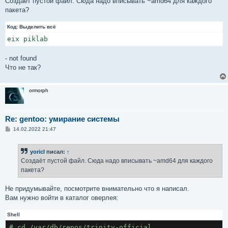
Создаёт пустой файл. Сюда надо вписывать ~amd64 для каждого
пакета?
Код:
Выделить всё
eix piklab
- not found
Что не так?
ormorph
Re: gentoo: умирание системы
С
14.02.2022 21:47
о
о
б
yoricI
писал:
↑
щ
е
Создаёт пустой файл. Сюда надо вписывать ~amd64 для каждого
н
пакета?
и
е
Не придумывайте, посмотрите внимательно что я написал.
Вам нужно войти в каталог оверлея:
Shell
# cd /var/db/repos/trinity-official