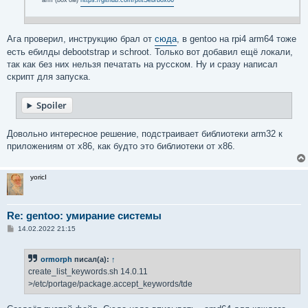
arm (box'ом)
https://github.com/ptitSeb/box86
Ага проверил, инструкцию брал от
сюда
, в gentoo на rpi4 arm64 тоже
есть ебилды debootstrap и schroot. Только вот добавил ещё локали,
так как без них нельзя печатать на русском. Ну и сразу написал
скрипт для запуска.
Spoiler
Довольно интересное решение, подстраивает библиотеки arm32 к
приложениям от x86, как будто это библиотеки от x86.
yoricI
Re: gentoo: умирание системы
С
14.02.2022 21:15
о
о
б
ormorph
писал(а):
↑
щ
е
create_list_keywords.sh 14.0.11
н
>/etc/portage/package.accept_keywords/tde
и
е