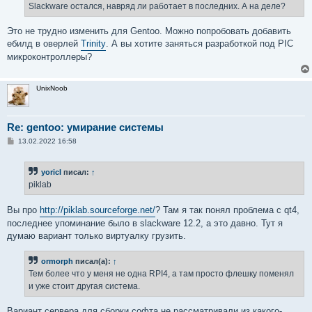
Slackware остался, навряд ли работает в последних. А на деле?
Это не трудно изменить для Gentoo. Можно попробовать добавить
ебилд в оверлей
Trinity
. А вы хотите заняться разработкой под PIC
микроконтроллеры?
UnixNoob
Re: gentoo: умирание системы
С
13.02.2022 16:58
о
о
б
yoricI
писал:
↑
щ
е
piklab
н
и
е
Вы про
http://piklab.sourceforge.net/
? Там я так понял проблема с qt4,
последнее упоминание было в slackware 12.2, а это давно. Тут я
думаю вариант только виртуалку грузить.
ormorph
писал(а):
↑
Тем более что у меня не одна RPI4, а там просто флешку поменял
и уже стоит другая система.
Вариант сервера для сборки софта не рассматривали из какого-