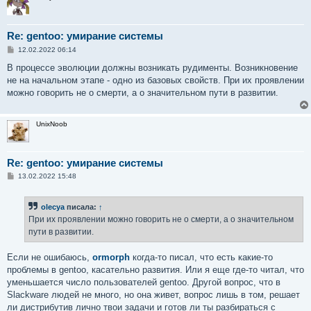
Re: gentoo: умирание системы
С
12.02.2022 06:14
о
о
В процессе эволюции должны возникать рудименты. Возникновение
б
не на начальном этапе - одно из базовых свойств. При их проявлении
щ
е
можно говорить не о смерти, а о значительном пути в развитии.
н
и
е
UnixNoob
Re: gentoo: умирание системы
С
13.02.2022 15:48
о
о
б
olecya
писала:
↑
щ
е
При их проявлении можно говорить не о смерти, а о значительном
н
пути в развитии.
и
е
Если не ошибаюсь,
ormorph
когда-то писал, что есть какие-то
проблемы в gentoo, касательно развития. Или я еще где-то читал, что
уменьшается число пользователей gentoo. Другой вопрос, что в
Slackware людей не много, но она живет, вопрос лишь в том, решает
ли дистрибутив лично твои задачи и готов ли ты разбираться с