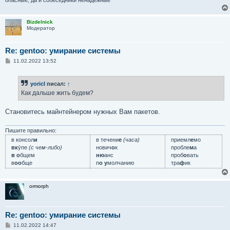
опасные, да и собеседники ненадёжные"
Bizdelnick
Модератор
Re: gentoo: умирание системы
С
11.02.2022 13:52
о
о
б
yoricI
писал:
↑
щ
е
Как дальше жить будем?
н
и
е
Становитесь майнтейнером нужных Вам пакетов.
Пишите правильно:
в консол
и
в течени
е
(часа)
приемл
е
мо
вк
у́пе
(с чем-либо)
нович
о
к
пробле
м
а
в о
бщем
ню
анс
проб
о
вать
в
оо
бще
п
о у
молчанию
тра
ф
ик
ormorph
Re: gentoo: умирание системы
С
11.02.2022 14:47