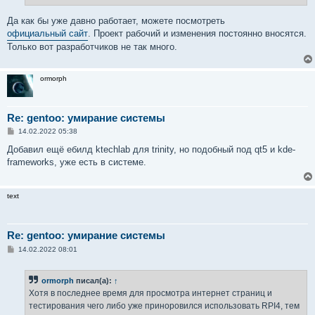
Да как бы уже давно работает, можете посмотреть
официальный сайт
. Проект рабочий и изменения постоянно вносятся.
Только вот разработчиков не так много.
ormorph
Re: gentoo: умирание системы
С
14.02.2022 05:38
о
о
Добавил ещё ебилд ktеchlab для trinity, но подобный под qt5 и kde-
б
frameworks, уже есть в системе.
щ
е
н
и
text
е
Re: gentoo: умирание системы
С
14.02.2022 08:01
о
о
б
ormorph
писал(а):
↑
щ
е
Хотя в последнее время для просмотра интернет страниц и
н
тестирования чего либо уже приноровился использовать RPI4, тем
и