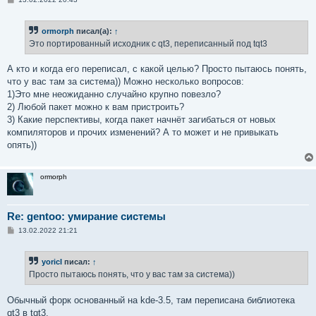
о
о
б
ormorph
писал(а):
↑
щ
е
Это портированный исходник c qt3, переписанный под tqt3
н
и
е
А кто и когда его переписал, с какой целью? Просто пытаюсь понять,
что у вас там за система)) Можно несколько вопросов:
1)Это мне неожиданно случайно крупно повезло?
2) Любой пакет можно к вам пристроить?
3) Какие перспективы, когда пакет начнёт загибаться от новых
компиляторов и прочих изменений? А то может и не привыкать
опять))
ormorph
Re: gentoo: умирание системы
С
13.02.2022 21:21
о
о
б
yoricI
писал:
↑
щ
е
Просто пытаюсь понять, что у вас там за система))
н
и
е
Обычный форк основанный на kde-3.5, там переписана библиотека
qt3 в tqt3.