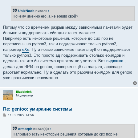
о
о
б
UnixNoob
писал:
↑
щ
е
Почему именно его, а не ebuild свой?
н
и
е
Потому что со временем разрыв между зависимыми пакетами будет
больше и поддерживать ебилды станет сложнее.
Например есть некоторые решения, которые до сих пор не
переписаны на python3, так и поддерживают только python2,
например
eXe
. Ну а новые зависимые пакеты python поддерживают
только python3. Это просто ад поддерживать столько ебилдов и
сделать так что бы система при этом не улетела. Вот
видюшка
,
делал для RPI4 на gentoo, проверял ещё на manjaro, appimage
работает нормально. Ну а сделать это рабочим ебилдом для gentoo
уже практически невозможно.
Bizdelnick
Модератор
Re: gentoo: умирание системы
С
11.02.2022 14:56
о
о
б
ormorph
писал(а):
↑
щ
е
Например есть некоторые решения, которые до сих пор не
н