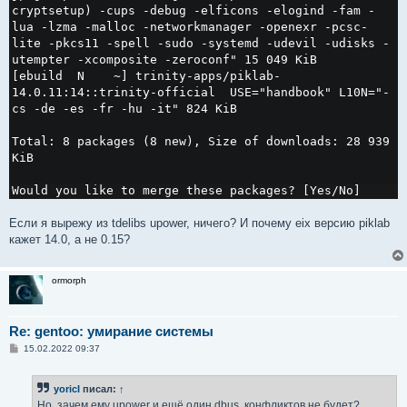
cryptsetup) -cups -debug -elficons -elogind -fam -
lua -lzma -malloc -networkmanager -openexr -pcsc-
lite -pkcs11 -spell -sudo -systemd -udevil -udisks -
utempter -xcomposite -zeroconf" 15 049 KiB

[ebuild  N    ~] trinity-apps/piklab-
14.0.11:14::trinity-official  USE="handbook" L10N="-
cs -de -es -fr -hu -it" 824 KiB

Total: 8 packages (8 new), Size of downloads: 28 939 
KiB

Would you like to merge these packages? [Yes/No]
Если я вырежу из tdelibs upower, ничего? И почему eix версию piklab
кажет 14.0, а не 0.15?
ormorph
Re: gentoo: умирание системы
С
15.02.2022 09:37
о
о
б
yoricI
писал:
↑
щ
е
Но, зачем ему upower и ещё один dbus, конфликтов не будет?