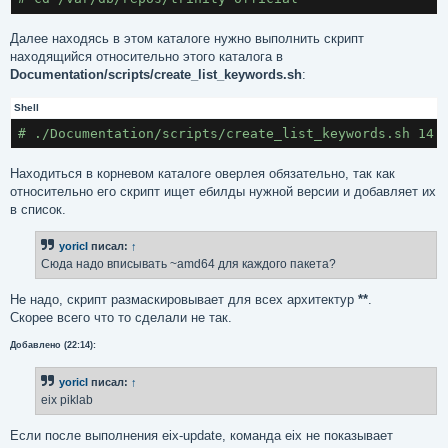
Далее находясь в этом каталоге нужно выполнить скрипт
находящийся относительно этого каталога в
Documentation/scripts/create_list_keywords.sh
:
Shell
# ./Documentation/scripts/create_list_keywords.sh 14.
Находиться в корневом каталоге оверлея обязательно, так как
относительно его скрипт ищет ебилды нужной версии и добавляет их
в список.
yoricI
писал:
↑
Сюда надо вписывать ~amd64 для каждого пакета?
Не надо, скрипт размаскировывает для всех архитектур
**
.
Скорее всего что то сделали не так.
Добавлено (22:14):
yoricI
писал:
↑
eix piklab
Если после выполнения eix-update, команда eix не показывает