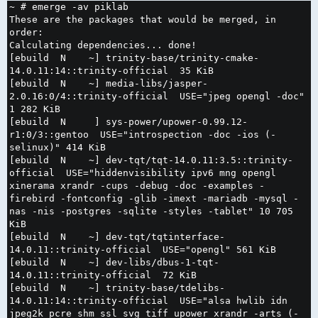
н
~ # emerge -av piklab

и
е
These are the packages that would be merged, in 
order:

Calculating dependencies... done!

[ebuild  N    ~] trinity-base/trinity-cmake-
14.0.11:14::trinity-official  35 KiB

[ebuild  N    ~] media-libs/jasper-
2.0.16:0/4::trinity-official  USE="jpeg opengl -doc" 
1 282 KiB

[ebuild  N     ] sys-power/upower-0.99.12-
r1:0/3::gentoo  USE="introspection -doc -ios (-
selinux)" 414 KiB

[ebuild  N    ~] dev-tqt/tqt-14.0.11:3.5::trinity-
official  USE="hiddenvisibility ipv6 mng opengl 
xinerama xrandr -cups -debug -doc -examples -
firebird -fontconfig -glib -imext -mariadb -mysql -
nas -nis -postgres -sqlite -styles -tablet" 10 705 
KiB

[ebuild  N    ~] dev-tqt/tqtinterface-
14.0.11::trinity-official  USE="opengl" 561 KiB

[ebuild  N    ~] dev-libs/dbus-1-tqt-
14.0.11::trinity-official  72 KiB

[ebuild  N    ~] trinity-base/tdelibs-
14.0.11:14::trinity-official  USE="alsa hwlib idn 
jpeg2k pcre shm ssl svg tiff upower xrandr -arts (-