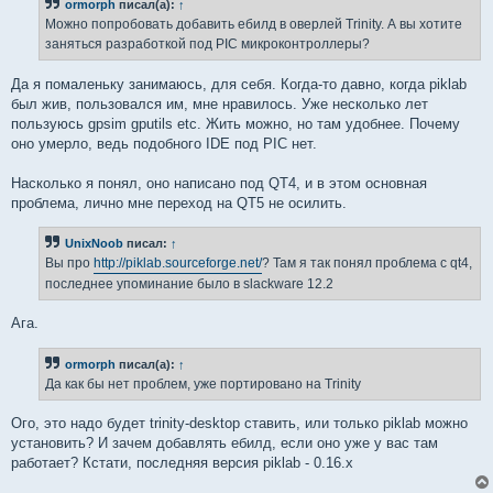
ormorph
писал(а):
↑
Можно попробовать добавить ебилд в оверлей Trinity. А вы хотите
заняться разработкой под PIC микроконтроллеры?
Да я помаленьку занимаюсь, для себя. Когда-то давно, когда piklab
был жив, пользовался им, мне нравилось. Уже несколько лет
пользуюсь gpsim gputils etc. Жить можно, но там удобнее. Почему
оно умерло, ведь подобного IDE под PIC нет.
Насколько я понял, оно написано под QT4, и в этом основная
проблема, лично мне переход на QT5 не осилить.
UnixNoob
писал:
↑
Вы про
http://piklab.sourceforge.net/
? Там я так понял проблема с qt4,
последнее упоминание было в slackware 12.2
Ага.
ormorph
писал(а):
↑
Да как бы нет проблем, уже портировано на Trinity
Ого, это надо будет trinity-desktop ставить, или только piklab можно
установить? И зачем добавлять ебилд, если оно уже у вас там
работает? Кстати, последняя версия piklab - 0.16.x