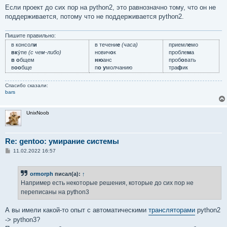
е
Если проект до сих пор на python2, это равнозначно тому, что он не
поддерживается, потому что не поддерживается python2.
Пишите правильно:
в консол
и
в течени
е
(часа)
приемл
е
мо
вк
у́пе
(с чем-либо)
нович
о
к
пробле
м
а
в о
бщем
ню
анс
проб
о
вать
в
оо
бще
п
о у
молчанию
тра
ф
ик
Спасибо сказали:
bars
UnixNoob
Re: gentoo: умирание системы
С
11.02.2022 16:57
о
о
б
ormorph
писал(а):
↑
щ
е
Например есть некоторые решения, которые до сих пор не
н
переписаны на python3
и
е
А вы имели какой-то опыт с автоматическими
трансляторами
python2
-> python3?