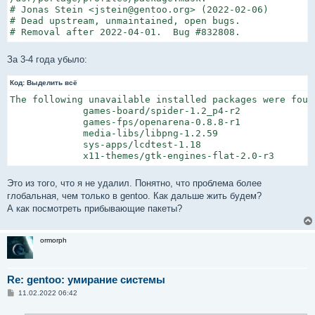
# Jonas Stein <jstein@gentoo.org> (2022-02-06)

# Dead upstream, unmaintained, open bugs.

# Removal after 2022-04-01.  Bug #832808.
За 3-4 года убыло:
Код:
Выделить всё
The following unavailable installed packages were found
             games-board/spider-1.2_p4-r2

             games-fps/openarena-0.8.8-r1

             media-libs/libpng-1.2.59

             sys-apps/lcdtest-1.18

             x11-themes/gtk-engines-flat-2.0-r3
Это из того, что я не удалил. Понятно, что проблема более
глобальная, чем только в gentoo. Как дальше жить будем?
А как посмотреть прибывающие пакеты?
ormorph
Re: gentoo: умирание системы
С
11.02.2022 06:42
о
о