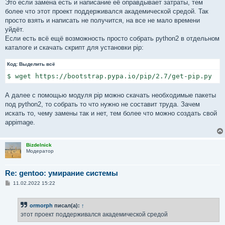
Это если замена есть и написание её оправдывает затраты, тем
более что этот проект поддерживался академической средой. Так
просто взять и написать не получится, на все не мало времени
уйдёт.
Если есть всё ещё возможность просто собрать python2 в отдельном
каталоге и скачать скрипт для установки pip:
Код:
Выделить всё
$ wget https://bootstrap.pypa.io/pip/2.7/get-pip.py
А далее с помощью модуля pip можно скачать необходимые пакеты
под python2, то собрать то что нужно не составит труда. Зачем
искать то, чему замены так и нет, тем более что можно создать свой
appimage.
Bizdelnick
Модератор
Re: gentoo: умирание системы
С
11.02.2022 15:22
о
о
б
ormorph
писал(а):
↑
щ
е
этот проект поддерживался академической средой
н
и