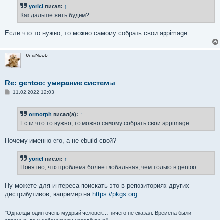
б
yoricI
писал:
↑
щ
е
Как дальше жить будем?
н
и
е
Если что то нужно, то можно самому собрать свои appimage.
UnixNoob
Re: gentoo: умирание системы
С
11.02.2022 12:03
о
о
б
ormorph
писал(а):
↑
щ
е
Если что то нужно, то можно самому собрать свои appimage.
н
и
е
Почему именно его, а не ebuild свой?
yoricI
писал:
↑
Понятно, что проблема более глобальная, чем только в gentoo
Ну можете для интереса поискать это в репозиториях других
дистрибутивов, например на
https://pkgs.org
"Однажды один очень мудрый человек… ничего не сказал. Времена были