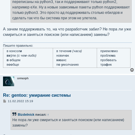
переписаны на python3, так и поддерживают только python2,
и
е
например eXe. Ну а новые зависимые пакеты python поддерживают
только python3. Это просто ад поддерживать столько ебилдов и
сделать так что бы система при этом не улетела.
А зачем поддерживать то, на что разработчик забил? Не пора ли уже
смириться и заняться поиском (или написанием) замены?
Пишите правильно:
в консол
и
в течени
е
(часа)
приемл
е
мо
вк
у́пе
(с чем-либо)
нович
о
к
пробле
м
а
в о
бщем
ню
анс
проб
о
вать
в
оо
бще
п
о у
молчанию
тра
ф
ик
ormorph
Re: gentoo: умирание системы
С
11.02.2022 15:19
о
о
б
Bizdelnick
писал:
↑
щ
е
Не пора ли уже смириться и заняться поиском (или написанием)
н
замены?
и
е