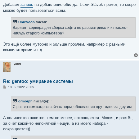
Добавил
запрос
на добавление ебилда. Если Slávek примет, то скоро
можно будет пользоваться всем.
UnixNoob
писал:
↑
Вариант сервера для сборки софта не рассматривали из какого-
нибудь старого компьютера?
Это ещё более муторно и больше проблем, например с разными
компиляторами и т.д..
yoricI
Re: gentoo: умирание системы
С
13.02.2022 20:05
о
о
б
ormorph
писал(а):
↑
щ
е
С развитием как раз сейчас норм, обновления прут одно за другим.
н
и
е
А количество пакетов, тем не менее, сокращается. Может, и растёт,
за счёт какой-то непонятной чешуи, а из моего набора -
сокращается))