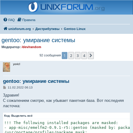
FAQ
Правила
unixforum.org
Дистрибутивы
Gentoo Linux
gentoo: умирание системы
Модератор:
/dev/random
1
2
3
4
След.
92 сообщения
yoricI
gentoo: умирание системы
С
11.02.2022 06:13
о
о
Здравия!
б
С сожалением смотрю, как убывает пакетная база. Вот последняя
щ
е
ласточка:
н
и
Код:
е
Выделить всё
!!! The following installed packages are masked:

- app-misc/emelfm2-0.9.1-r5::gentoo (masked by: package
/usr/portage/profiles/package.mask:
