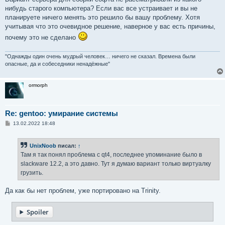
нибудь старого компьютера? Если вас все устраивает и вы не
планируете ничего менять это решило бы вашу проблему. Хотя
учитывая что это очевидное решение, наверное у вас есть причины,
почему это не сделано
"Однажды один очень мудрый человек… ничего не сказал. Времена были
опасные, да и собеседники ненадёжные"
ormorph
Re: gentoo: умирание системы
С
13.02.2022 18:48
о
о
б
UnixNoob
писал:
↑
щ
е
Там я так понял проблема с qt4, последнее упоминание было в
н
slackware 12.2, а это давно. Тут я думаю вариант только виртуалку
и
е
грузить.
Да как бы нет проблем, уже портировано на Trinity.
Spoiler