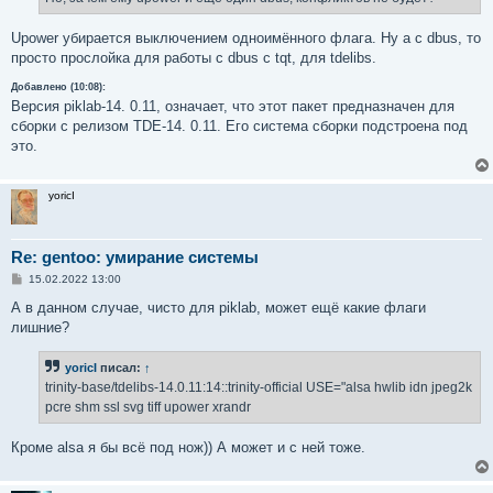
н
и
е
Upower убирается выключением одноимённого флага. Ну а с dbus, то
просто прослойка для работы с dbus с tqt, для tdelibs.
Добавлено (10:08):
Версия piklab-14. 0.11, означает, что этот пакет предназначен для
сборки с релизом TDE-14. 0.11. Его система сборки подстроена под
это.
yoricI
Re: gentoo: умирание системы
С
15.02.2022 13:00
о
о
А в данном случае, чисто для piklab, может ещё какие флаги
б
лишние?
щ
е
н
yoricI
писал:
↑
и
е
trinity-base/tdelibs-14.0.11:14::trinity-official USE="alsa hwlib idn jpeg2k
pcre shm ssl svg tiff upower xrandr
Кроме alsa я бы всё под нож)) А может и с ней тоже.