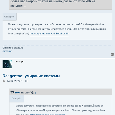
е
более что энергии тратит не много, разве что wine x86 не
запустить.
Offtopic
Можно запустить, проверено на собственном опыте: box86 + бинарный wine
от x86 линукса, в итоге win32 транслируется в linux x86 а тот транслируется в
linux arm (box'ом)
https://github.com/ptitSeb/box86
Спасибо сказали:
ormorph
ormorph
Re: gentoo: умирание системы
С
14.02.2022 15:38
о
о
б
text
писал(а):
↑
щ
е
Offtopic
н
и
е
Можно запустить, проверено на собственном опыте: box86 + бинарный wine от
x86 линукса, в итоге win32 транслируется в linux x86 а тот транслируется в linux