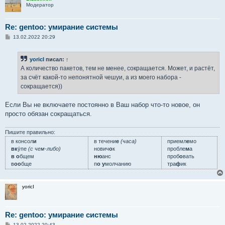
Модератор
Re: gentoo: умирание системы
С
13.02.2022 20:29
о
о
б
yoricI
писал:
↑
щ
е
А количество пакетов, тем не менее, сокращается. Может, и растёт,
н
за счёт какой-то непонятной чешуи, а из моего набора -
и
е
сокращается))
Если Вы не включаете постоянно в Ваш набор что-то новое, он
просто обязан сокращаться.
Пишите правильно:
в консол
и
в течени
е
(часа)
приемл
е
мо
вк
у́пе
(с чем-либо)
нович
о
к
пробле
м
а
в о
бщем
ню
анс
проб
о
вать
в
оо
бще
п
о у
молчанию
тра
ф
ик
yoricI
Re: gentoo: умирание системы
С
13.02.2022 20:43