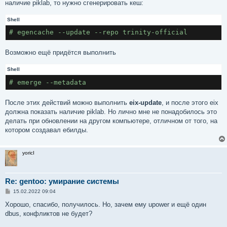
наличие piklab, то нужно сгенерировать кеш:
Shell
# egencache --update --repo trinity-official
Возможно ещё придётся выполнить
Shell
# emerge --metadata
После этих действий можно выполнить
eix-update
, и после этого eix
должна показать наличие piklab. Но лично мне не понадобилось это
делать при обновлении на другом компьютере, отличном от того, на
котором создавал ебилды.
yoricI
Re: gentoo: умирание системы
С
15.02.2022 09:04
о
о
Хорошо, спасибо, получилось. Но, зачем ему upower и ещё один
б
dbus, конфликтов не будет?
щ
е