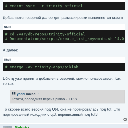
# emaint sync  -r trinity-official
Добавляется оверлей далее для размаскировки выполняется скрипт:
Shell
# cd /var/db/repos/trinity-official
# Documentation/scripts/create_list_keywords.sh 14.0.
А далее:
Shell
# emerge -av trinity-apps/piklab
Ебилд уже принят и добавлен в оверлей, можно пользоваться. Как
то так.
yoricI
писал:
↑
Кстати, последняя версия piklab - 0.16.x
То скорее всего версия под Qt4, она не портировалась под tqt. Это
портированный исходник c qt3, переписанный под tqt3.
Bizdelnick