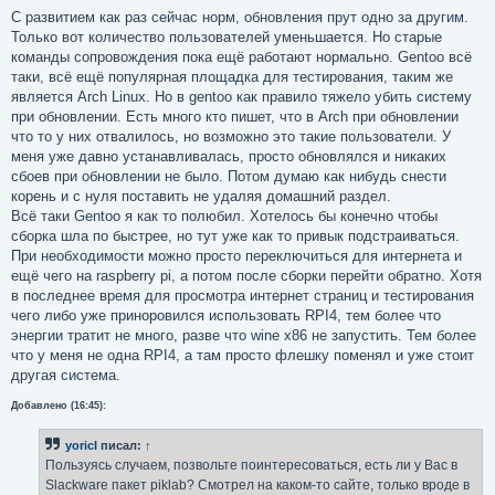
о
о
С развитием как раз сейчас норм, обновления прут одно за другим.
б
Только вот количество пользователей уменьшается. Но старые
щ
е
команды сопровождения пока ещё работают нормально. Gentoo всё
н
таки, всё ещё популярная площадка для тестирования, таким же
и
е
является Arch Linux. Но в gentoo как правило тяжело убить систему
при обновлении. Есть много кто пишет, что в Arch при обновлении
что то у них отвалилось, но возможно это такие пользователи. У
меня уже давно устанавливалась, просто обновлялся и никаких
сбоев при обновлении не было. Потом думаю как нибудь снести
корень и с нуля поставить не удаляя домашний раздел.
Всё таки Gentoo я как то полюбил. Хотелось бы конечно чтобы
сборка шла по быстрее, но тут уже как то привык подстраиваться.
При необходимости можно просто переключиться для интернета и
ещё чего на raspberry pi, а потом после сборки перейти обратно. Хотя
в последнее время для просмотра интернет страниц и тестирования
чего либо уже приноровился использовать RPI4, тем более что
энергии тратит не много, разве что wine x86 не запустить. Тем более
что у меня не одна RPI4, а там просто флешку поменял и уже стоит
другая система.
Добавлено (16:45):
yoricI
писал:
↑
Пользуясь случаем, позвольте поинтересоваться, есть ли у Вас в
Slackware пакет piklab? Смотрел на каком-то сайте, только вроде в