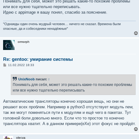
Понимать для себя, может это решать какие-то похожие проблемы
или все нужно тщательно переписывать.
Идею с appimage я вашу понял, спасибо за пояснение.
"Однажды один очень мудрый человек… ничего не сказал. Времена были
опасные, да и собеседники ненадёжные"
ormorph
Re: gentoo: умирание системы
С
11.02.2022 18:33
о
о
б
UnixNoob
писал:
↑
щ
е
Понимать для себя, может это решать какие-то похожие проблемы
н
или все нужно тщательно переписывать
и
е
Автоматические трансляторы конечно хорошая вещь, но они не
решают всех проблем. Например в python3 отсутствует модуль new,
так же могут поменяться пути к модулям и ещё чего в пакетах. Тут
головной боли довольно много. Если что то простое то конечно
транслятора хватит. А в данном примере(eXe) этот фокус не пройдёт.
olecya