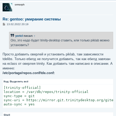
ormorph
Re: gentoo: умирание системы
С
13.02.2022 20:19
о
о
б
yoricI
писал:
↑
щ
е
Ого, это надо будет trinity-desktop ставить, или только piklab можно
н
установить?
и
е
Просто добавить оверлей и установить piklab, там зависимости
tdelibs. Только ебилд не получится добавить, так как ебилд завязан
на eclass от оверлея trinity. Как добавить там написано в описании. А
именно:
/etc/portage/repos.conf/tde.conf:
Код:
Выделить всё
[trinity-official]

location = /var/db/repos/trinity-official

sync-type = git

sync-uri = https://mirror.git.trinitydesktop.org/gitea
auto-sync = yes
Shell