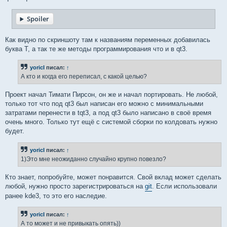
Spoiler
Как видно по скриншоту там к названиям переменных добавилась
буква T, а так те же методы программирования что и в qt3.
yoricI
писал:
↑
А кто и когда его переписал, с какой целью?
Проект начал Тимати Пирсон, он же и начал портировать. Не любой,
только тот что под qt3 был написан его можно с минимальными
затратами перенести в tqt3, а под qt3 было написано в своё время
очень много. Только тут ещё с системой сборки по колдовать нужно
будет.
yoricI
писал:
↑
1)Это мне неожиданно случайно крупно повезло?
Кто знает, попробуйте, может понравится. Свой вклад может сделать
любой, нужно просто зарегистрироваться на
git
. Если использовали
ранее kde3, то это его наследие.
yoricI
писал:
↑
А то может и не привыкать опять))