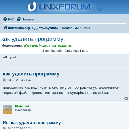
FAQ
Правила
unixforum.org
Дистрибутивы
Debian GNU/Linux
как удалить программу
Модераторы:
Warderer
,
Модераторы разделов
11 сообщений • Страница
1
из
1
s4LKljnwlkm
как удалить программу
С
23.03.2024 21:47
о
о
подскажите как подчистить систему от программы установленной
б
через elf файл? деинсталятора нет. в synaptic нет. ос debian
щ
е
н
и
Bizdelnick
е
Модератор
Re: как удалить программу
С
24.03.2024 00:24