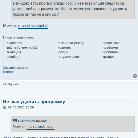
е
в виндовс есть прога Uninstall Tool. у неё есть опция следить за
н
установкой программы. чтобы потом все установленное удалить.
и
е
можно ли так же в линукс?
Можно.
man checkinstall
Пишите правильно:
в консол
и
в течени
е
(часа)
приемл
е
мо
вк
у́пе
(с чем-либо)
нович
о
к
пробле
м
а
в о
бщем
ню
анс
проб
о
вать
в
оо
бще
п
о у
молчанию
тра
ф
ик
Спасибо сказали:
Kopilov
s4LKljnwlkm
Re: как удалить программу
С
09.05.2025 15:29
о
о
б
Bizdelnick
писал:
↑
щ
е
Можно.
man checkinstall
н
и
е