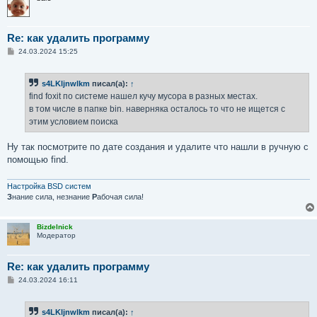
Re: как удалить программу
С
24.03.2024 15:25
о
о
б
s4LKljnwlkm
писал(а):
↑
щ
е
find foxit по системе нашел кучу мусора в разных местах.
н
в том числе в папке bin. наверняка осталось то что не ищется с
и
е
этим условием поиска
Ну так посмотрите по дате создания и удалите что нашли в ручную с
помощью find.
Настройка BSD систем
З
нание сила, незнание
Р
абочая сила!
Bizdelnick
Модератор
Re: как удалить программу
С
24.03.2024 16:11
о
о
б
s4LKljnwlkm
писал(а):
↑
щ