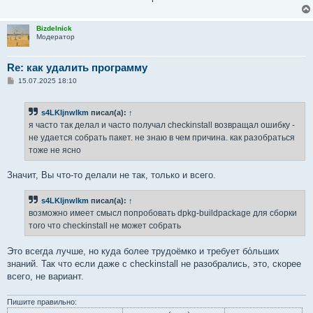
Bizdelnick
Модератор
Re: как удалить программу
С
15.07.2025 18:10
о
о
б
s4LKljnwlkm
писал(а):
↑
щ
е
я часто так делал и часто получал checkinstall возвращал ошибку -
н
не удается собрать пакет. не знаю в чем причина. как разобраться
и
е
тоже не ясно
Значит, Вы что-то делали не так, только и всего.
s4LKljnwlkm
писал(а):
↑
возможно имеет смысл попробовать dpkg-buildpackage для сборки
того что checkinstall не может собрать
Это всегда лучше, но куда более трудоёмко и требует бо́льших
знаний. Так что если даже с checkinstall не разобрались, это, скорее
всего, не вариант.
Пишите правильно: