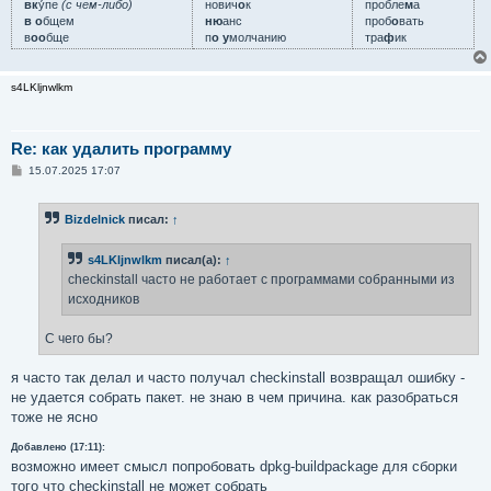
вк
у́пе
(с чем-либо)
нович
о
к
пробле
м
а
в о
бщем
ню
анс
проб
о
вать
в
оо
бще
п
о у
молчанию
тра
ф
ик
s4LKljnwlkm
Re: как удалить программу
С
15.07.2025 17:07
о
о
б
Bizdelnick
писал:
↑
щ
е
н
s4LKljnwlkm
писал(а):
↑
и
е
checkinstall часто не работает с программами собранными из
исходников
С чего бы?
я часто так делал и часто получал checkinstall возвращал ошибку -
не удается собрать пакет. не знаю в чем причина. как разобраться
тоже не ясно
Добавлено (17:11):
возможно имеет смысл попробовать dpkg-buildpackage для сборки
того что checkinstall не может собрать