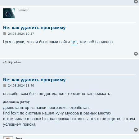
ormorph
Re: как удалить программу
С
24.03.2024 10:47
о
о
Гугл в руки, могли бы и сами найти
тут
, там всё написано.
б
щ
е
н
и
s4LKljnwlkm
е
Re: как удалить программу
С
24.03.2024 13:46
о
о
спасибо. сам бы я не догадался что можно так поискать
б
щ
Добавлено (13:56):
е
деинсталятор из папки программы отработал.
н
и
find foxit по системе нашел кучу мусора в разных местах.
е
в том числе в папке bin. наверняка осталось то что не ищется с этим
условием поиска
bars