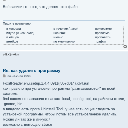
о
о
Всё зависит от того, что делает этот файл.
б
щ
е
н
и
Пишите правильно:
е
в консол
и
в течени
е
(часа)
приемл
е
мо
вк
у́пе
(с чем-либо)
нович
о
к
пробле
м
а
в о
бщем
ню
анс
проб
о
вать
в
оо
бще
п
о у
молчанию
тра
ф
ик
s4LKljnwlkm
Re: как удалить программу
С
24.03.2024 10:03
о
о
FoxitReader.enu.setup.2.4.4.0911(r057d814).x64.run
б
как правило при установке программы "размазываются" по всей
щ
е
системе.
н
find нашел по названию в папках .local, .config, opt, на рабочем столе,
и
е
.gnome, bin.
в виндовс есть прога Uninstall Tool. у неё есть опция следить за
установкой программы. чтобы потом все установленное удалить.
можно ли так же в линукс?
возможно с помощью strace