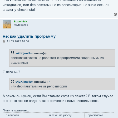
checkinstall часто не работает с программами собранными из
исходников, или deb пакетами не из репозитория. не знаю есть ли
аналог у checkinstall
Bizdelnick
Модератор
Re: как удалить программу
С
11.05.2025 18:00
о
о
б
s4LKljnwlkm
писал(а):
↑
щ
е
checkinstall часто не работает с программами собранными из
н
исходников
и
е
С чего бы?
s4LKljnwlkm
писал(а):
↑
или deb пакетами не из репозитория
А зачем он нужен, если Вы ставите софт из пакета? В таком случае
его не то что не надо, а категорически нельзя использовать.
Пишите правильно:
в консол
и
в течени
е
(часа)
приемл
е
мо