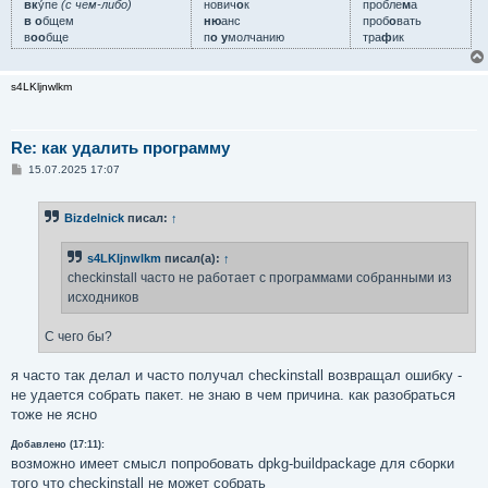
вк
у́пе
(с чем-либо)
нович
о
к
пробле
м
а
в о
бщем
ню
анс
проб
о
вать
в
оо
бще
п
о у
молчанию
тра
ф
ик
s4LKljnwlkm
Re: как удалить программу
С
15.07.2025 17:07
о
о
б
Bizdelnick
писал:
↑
щ
е
н
s4LKljnwlkm
писал(а):
↑
и
е
checkinstall часто не работает с программами собранными из
исходников
С чего бы?
я часто так делал и часто получал checkinstall возвращал ошибку -
не удается собрать пакет. не знаю в чем причина. как разобраться
тоже не ясно
Добавлено (17:11):
возможно имеет смысл попробовать dpkg-buildpackage для сборки
того что checkinstall не может собрать