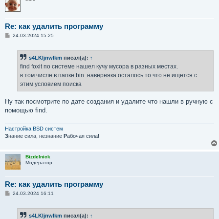
Re: как удалить программу
С
24.03.2024 15:25
о
о
б
s4LKljnwlkm
писал(а):
↑
щ
е
find foxit по системе нашел кучу мусора в разных местах.
н
в том числе в папке bin. наверняка осталось то что не ищется с
и
е
этим условием поиска
Ну так посмотрите по дате создания и удалите что нашли в ручную с
помощью find.
Настройка BSD систем
З
нание сила, незнание
Р
абочая сила!
Bizdelnick
Модератор
Re: как удалить программу
С
24.03.2024 16:11
о
о
б
s4LKljnwlkm
писал(а):
↑
щ