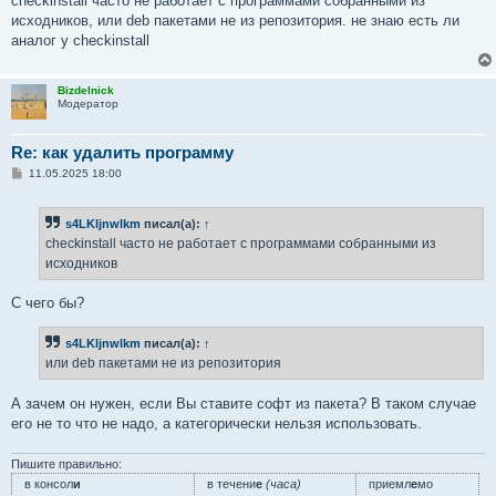
checkinstall часто не работает с программами собранными из
исходников, или deb пакетами не из репозитория. не знаю есть ли
аналог у checkinstall
Bizdelnick
Модератор
Re: как удалить программу
С
11.05.2025 18:00
о
о
б
s4LKljnwlkm
писал(а):
↑
щ
е
checkinstall часто не работает с программами собранными из
н
исходников
и
е
С чего бы?
s4LKljnwlkm
писал(а):
↑
или deb пакетами не из репозитория
А зачем он нужен, если Вы ставите софт из пакета? В таком случае
его не то что не надо, а категорически нельзя использовать.
Пишите правильно:
в консол
и
в течени
е
(часа)
приемл
е
мо