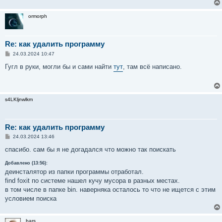
ormorph
Re: как удалить программу
С
24.03.2024 10:47
о
о
Гугл в руки, могли бы и сами найти
тут
, там всё написано.
б
щ
е
н
и
s4LKljnwlkm
е
Re: как удалить программу
С
24.03.2024 13:46
о
о
спасибо. сам бы я не догадался что можно так поискать
б
щ
Добавлено (13:56):
е
деинсталятор из папки программы отработал.
н
и
find foxit по системе нашел кучу мусора в разных местах.
е
в том числе в папке bin. наверняка осталось то что не ищется с этим
условием поиска
bars