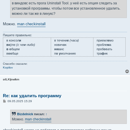
е
в виндовс есть прога Uninstall Tool. у неё есть опция следить за
н
установкой программы. чтобы потом все установленное удалить.
и
е
можно ли так же в линукс?
Можно.
man checkinstall
Пишите правильно:
в консол
и
в течени
е
(часа)
приемл
е
мо
вк
у́пе
(с чем-либо)
нович
о
к
пробле
м
а
в о
бщем
ню
анс
проб
о
вать
в
оо
бще
п
о у
молчанию
тра
ф
ик
Спасибо сказали:
Kopilov
s4LKljnwlkm
Re: как удалить программу
С
09.05.2025 15:29
о
о
б
Bizdelnick
писал:
↑
щ
е
Можно.
man checkinstall
н
и
е