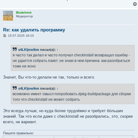
Bizdelnick
Модератор
Re: как удалить программу
С
15.07.2025 18:10
о
о
б
s4LKljnwlkm
писал(а):
↑
щ
е
я часто так делал и часто получал checkinstall возвращал ошибку -
н
не удается собрать пакет. не знаю в чем причина. как разобраться
и
е
тоже не ясно
Значит, Вы что-то делали не так, только и всего.
s4LKljnwlkm
писал(а):
↑
возможно имеет смысл попробовать dpkg-buildpackage для сборки
того что checkinstall не может собрать
Это всегда лучше, но куда более трудоёмко и требует бо́льших
знаний. Так что если даже с checkinstall не разобрались, это, скорее
всего, не вариант.
Пишите правильно: