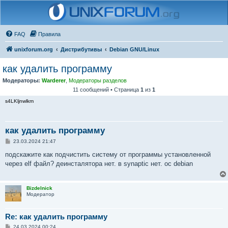
FAQ
Правила
unixforum.org
Дистрибутивы
Debian GNU/Linux
как удалить программу
Модераторы:
Warderer
,
Модераторы разделов
11 сообщений • Страница
1
из
1
s4LKljnwlkm
как удалить программу
С
23.03.2024 21:47
о
о
подскажите как подчистить систему от программы установленной
б
через elf файл? деинсталятора нет. в synaptic нет. ос debian
щ
е
н
и
Bizdelnick
е
Модератор
Re: как удалить программу
С
24.03.2024 00:24