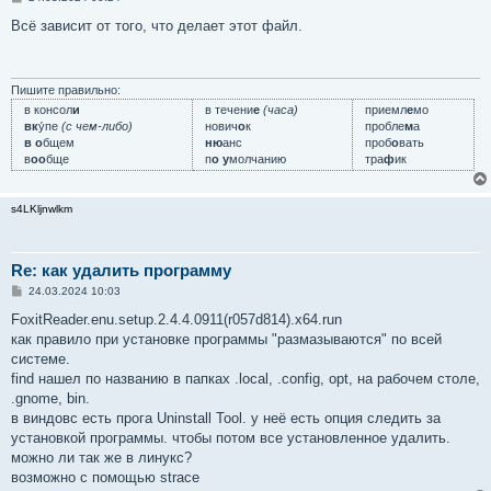
о
о
Всё зависит от того, что делает этот файл.
б
щ
е
н
и
Пишите правильно:
е
в консол
и
в течени
е
(часа)
приемл
е
мо
вк
у́пе
(с чем-либо)
нович
о
к
пробле
м
а
в о
бщем
ню
анс
проб
о
вать
в
оо
бще
п
о у
молчанию
тра
ф
ик
s4LKljnwlkm
Re: как удалить программу
С
24.03.2024 10:03
о
о
FoxitReader.enu.setup.2.4.4.0911(r057d814).x64.run
б
как правило при установке программы "размазываются" по всей
щ
е
системе.
н
find нашел по названию в папках .local, .config, opt, на рабочем столе,
и
е
.gnome, bin.
в виндовс есть прога Uninstall Tool. у неё есть опция следить за
установкой программы. чтобы потом все установленное удалить.
можно ли так же в линукс?
возможно с помощью strace