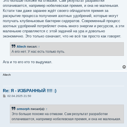
Это больше похоже на отмазки. Сам результат разработки
оплачивается, например нобелевская премия, и она не маленькая.
Кстати там даже заранее ждёт своего обладателя премия за
раскрытие процесса получения азотных удобрений, которые могут
получать клубеньковые бактерии сидератов. Современный процесс
азотных удобрений потребляет очень много энергии и ресурсов, а эти
маленькие справляются с этой задачей на ура и довольно
экономично. Это только означает, что не всё так просто как говорят.
Aliech
писал:
↑
А его нет. У нас есть только путь.
Ага и то его кто то выдумал.
Aliech
Re: Я - ИЗБРАННЫЙ !!!! :)
С
02.04.2025 21:50
о
о
б
ormorph
писал(а):
↑
щ
е
Это больше похоже на отмазки. Сам результат разработки
н
оплачивается, например нобелевская премия, и она не маленькая.
и
е