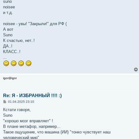
suno
noisee
и т.д.
noisee - увы! "Закрыли!" для РФ (
А вот
Suno
К счастью, нет..!
ДА..!
КЛАСС..!
...
igor@igor
Re: Я - ИЗБРАННЫЙ !!!! :)
С
01.04.2025 23:10
о
о
Кстати говоря,
б
Suno
щ
е
"хорошо мозг вправляет" !
н
В плане метафор, например...
и
е
Такое ощущение, что машина (ИИ) "тонко чувствует наш
человеческий мир"