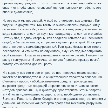
прахом перед правдой о том, что лишь котлета налички тебя может
спасти от глобальных потрясений (ну или принести их тебе, но это
вполне диалектично).
Но это если мы про людей. А ещё есть человек, как функция. Как
подпись в документах. Как гость на экономическом форуме. Лицо
капитала. Казалось бы, стоило бы написать владелец капитала, но
когда капитал становится крупным, владелец становится его рабом.
Потому что, с одной стороны, как владелец капитала он - вершитель
судеб, а без капитала он, в лучшем случае, пролетарий. И, скорее
всего, не очень квалифицированный. Или даже безымянное тело в
лесополосе. И чтобы так не случилось, ему необходимо защищать
свой капитал. Но капитал уменьшается, если не растёт. Потому что
растут конкуренты. И включается логика "прибыль прежде всего",
потому что капитал должен расти.
И в корне у нас этого всего простое противоречие общественного
характера производства и не общественного характера присвоения.
Снимается просто - обобществлением средств производства,
запретом кредитных операций и прочих чисто капиталистических
методов присвоения. Ну и диктатуру пролетариата, чтобы запреты
эти блюсти и демократию осуществлять, необходимо установить.
Было же. Работало. Даже Хрущёв и его вандализм над гос. планом и
дальнейшая косыгинская реформа сразу этот механизм разрушить
не смогли.