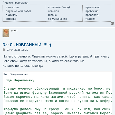
е
Пишите правильно:
в консол
и
в течени
е
(часа)
приемл
е
мо
вк
у́пе
(с чем-либо)
нович
о
к
пробле
м
а
в о
бщем
ню
анс
проб
о
вать
в
оо
бще
п
о у
молчанию
тра
ф
ик
yoricI
Re: Я - ИЗБРАННЫЙ !!!! :)
С
03.04.2025 16:29
о
о
Ничего странного. Хвалить можно за всё. Как и ругать. А причины у
б
него свои, кому-то тараканы, а кому-то объективные.
щ
е
Кстати, попалось некогда:
н
и
Код:
е
Выделить всё
 Ода Перельману.

С виду мужичок обыкновенный, в пиджачке, не бомж, не на
Взял да вывел формулу Вселенной русский математик Перел
Вывел скромно, мелкими шагами, чтоб понять, как сделан 
Показал ее старушке-маме и пошел на кухню пить кефир.

Формула далась ему не сразу — он к ней шел, как ежик ск
Целых двадцать лет ее, заразу, вывести пытался Перельма