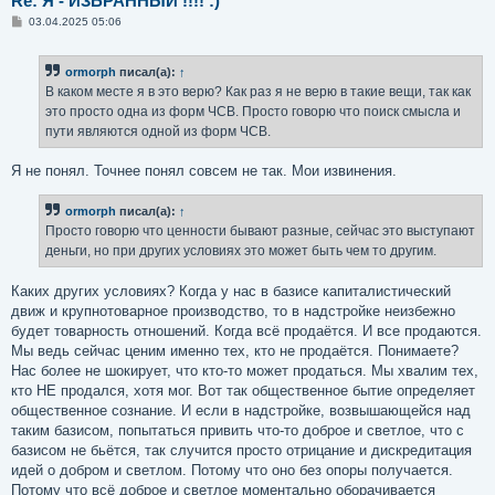
Re: Я - ИЗБРАННЫЙ !!!! :)
С
03.04.2025 05:06
о
о
б
ormorph
писал(а):
↑
щ
е
В каком месте я в это верю? Как раз я не верю в такие вещи, так как
н
это просто одна из форм ЧСВ. Просто говорю что поиск смысла и
и
е
пути являются одной из форм ЧСВ.
Я не понял. Точнее понял совсем не так. Мои извинения.
ormorph
писал(а):
↑
Просто говорю что ценности бывают разные, сейчас это выступают
деньги, но при других условиях это может быть чем то другим.
Каких других условиях? Когда у нас в базисе капиталистический
движ и крупнотоварное производство, то в надстройке неизбежно
будет товарность отношений. Когда всё продаётся. И все продаются.
Мы ведь сейчас ценим именно тех, кто не продаётся. Понимаете?
Нас более не шокирует, что кто-то может продаться. Мы хвалим тех,
кто НЕ продался, хотя мог. Вот так общественное бытие определяет
общественное сознание. И если в надстройке, возвышающейся над
таким базисом, попытаться привить что-то доброе и светлое, что с
базисом не бьётся, так случится просто отрицание и дискредитация
идей о добром и светлом. Потому что оно без опоры получается.
Потому что всё доброе и светлое моментально оборачивается