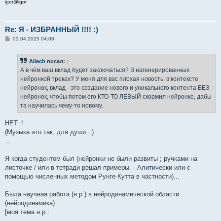
igor@igor
Re: Я - ИЗБРАННЫЙ !!!! :)
С
03.04.2025 04:00
о
о
б
Aliech
писал:
↑
щ
е
А в чём ваш вклад будет заключаться? В нагенерированных
н
нейронкой треках? У меня для вас плохая новость: в контексте
и
е
нейронок, вклад - это создание нового и уникального контента БЕЗ
нейронок, чтобы потом его КТО-ТО ЛЕВЫЙ скормил нейронке, дабы
та научилась чему-то новому.
НЕТ..!
(Музыка это так, для души...)
...
Я когда студентом был (нейронки не были развиты ; ручками на
листочке / или в тетради решал примеры. - Алитически или с
помощью численных методом Рунге-Кутта в частности)...
Была научная работа (н.р.) в нейродинамической области
(нейродинамика)
[моя тема н.р.: