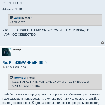
е
ВСЕЛЕННОЙ..!
Добавлено (18:11):
yoricI
писал:
↑
и для чего?
ЧТОБЫ НАПОЛНИТЬ МИР СМЫСЛОМ И ВНЕСТИ ВКЛАД В
НАУЧНОЕ ОБЩЕСТВО..!
...
ormorph
Re: Я - ИЗБРАННЫЙ !!!! :)
С
02.04.2025 19:03
о
о
б
igor@igor
писал:
↑
щ
е
ЧТОБЫ НАПОЛНИТЬ МИР СМЫСЛОМ И ВНЕСТИ ВКЛАД В
н
НАУЧНОЕ ОБЩЕСТВО..!
и
е
Ещё бы знать как мир устроен. Тут просто за обычными растениями
наблюдаешь и понимаешь на сколько всё таки человек отсталый, в
своих достижениях. Когда на столько сложные процессы происходят