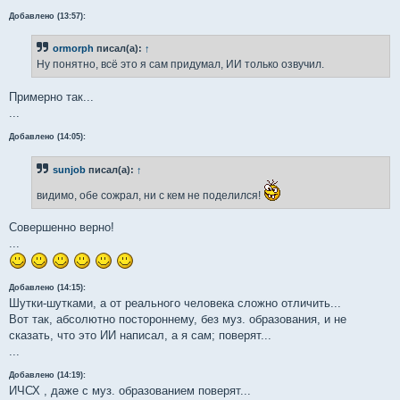
Добавлено (13:57):
ormorph
писал(а):
↑
Ну понятно, всё это я сам придумал, ИИ только озвучил.
Примерно так...
...
Добавлено (14:05):
sunjob
писал(а):
↑
видимо, обе сожрал, ни с кем не поделился!
Совершенно верно!
...
Добавлено (14:15):
Шутки-шутками, а от реального человека сложно отличить...
Вот так, абсолютно постороннему, без муз. образования, и не
сказать, что это ИИ написал, а я сам; поверят...
...
Добавлено (14:19):
ИЧСХ , даже с муз. образованием поверят...