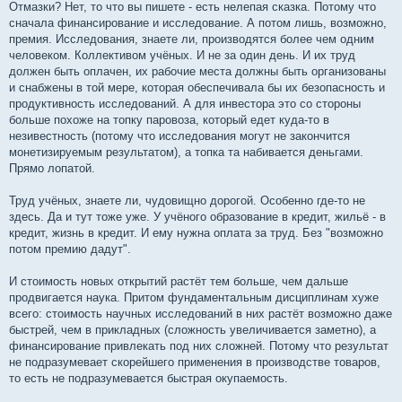
Отмазки? Нет, то что вы пишете - есть нелепая сказка. Потому что
сначала финансирование и исследование. А потом лишь, возможно,
премия. Исследования, знаете ли, производятся более чем одним
человеком. Коллективом учёных. И не за один день. И их труд
должен быть оплачен, их рабочие места должны быть организованы
и снабжены в той мере, которая обеспечивала бы их безопасность и
продуктивность исследований. А для инвестора это со стороны
больше похоже на топку паровоза, который едет куда-то в
незивестность (потому что исследования могут не закончится
монетизируемым результатом), а топка та набивается деньгами.
Прямо лопатой.
Труд учёных, знаете ли, чудовищно дорогой. Особенно где-то не
здесь. Да и тут тоже уже. У учёного образование в кредит, жильё - в
кредит, жизнь в кредит. И ему нужна оплата за труд. Без "возможно
потом премию дадут".
И стоимость новых открытий растёт тем больше, чем дальше
продвигается наука. Притом фундаментальным дисциплинам хуже
всего: стоимость научных исследований в них растёт возможно даже
быстрей, чем в прикладных (сложность увеличивается заметно), а
финансирование привлекать под них сложней. Потому что результат
не подразумевает скорейшего применения в производстве товаров,
то есть не подразумевается быстрая окупаемость.