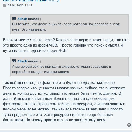
С
02.04.2025 23:43
о
о
б
Aliech
писал:
↑
щ
е
Вы верите, что должна (была) воля, которая нас послала в этот
н
путь. Это идеализм.
и
е
В каком месте я в это верю? Как раз я не верю в такие вещи, так как
это просто одна из форм ЧСВ. Просто говорю что поиск смысла и
пути являются одной из форм ЧСВ.
Aliech
писал:
↑
А мы живём сейчас при капитализме, который сразу ещё и
перешёл в стадию империализма.
Так всё меняется, не факт что это будет продолжаться вечно.
Просто говорю что ценности бывают разные, сейчас это выступают
деньги, но при других условиях это может быть чем то другим. В
данный момент капитализм больше является сдерживающим
фактором, так как страна богатейшая на ресурсы, а использовать в
полной мере их не можем, так как всё теперь имеет цену и просто
тупо продаём всё это. Хотя ресурсы являются ещё большим
богатством. По моему просто кто то не знает этому цену.