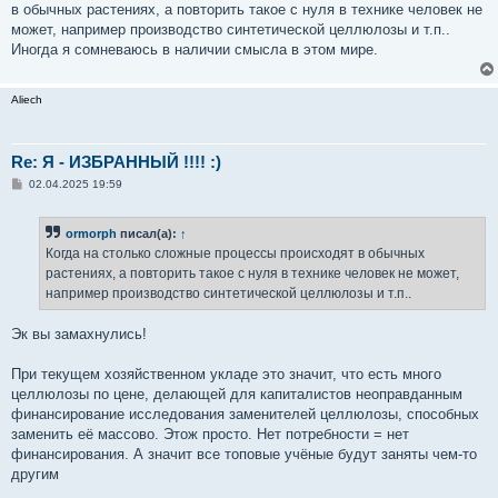
в обычных растениях, а повторить такое с нуля в технике человек не
может, например производство синтетической целлюлозы и т.п..
Иногда я сомневаюсь в наличии смысла в этом мире.
Aliech
Re: Я - ИЗБРАННЫЙ !!!! :)
С
02.04.2025 19:59
о
о
б
ormorph
писал(а):
↑
щ
е
Когда на столько сложные процессы происходят в обычных
н
растениях, а повторить такое с нуля в технике человек не может,
и
е
например производство синтетической целлюлозы и т.п..
Эк вы замахнулись!
При текущем хозяйственном укладе это значит, что есть много
целлюлозы по цене, делающей для капиталистов неоправданным
финансирование исследования заменителей целлюлозы, способных
заменить её массово. Этож просто. Нет потребности = нет
финансирования. А значит все топовые учёные будут заняты чем-то
другим