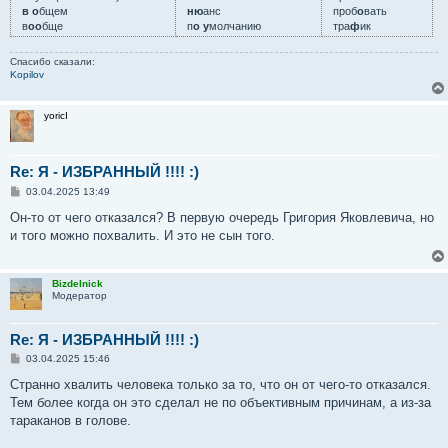
в о
бщем
ню
анс
проб
о
вать
в
оо
бще
п
о у
молчанию
тра
ф
ик
Спасибо сказали:
Kopilov
yoricI
Re: Я - ИЗБРАННЫЙ !!!! :)
С
03.04.2025 13:49
о
о
Он-то от чего отказался? В первую очередь Григория Яковлевича, но
б
и того можно похвалить. И это не сын того.
щ
е
н
и
Bizdelnick
е
Модератор
Re: Я - ИЗБРАННЫЙ !!!! :)
С
03.04.2025 15:46
о
о
Странно хвалить человека только за то, что он от чего-то отказался.
б
Тем более когда он это сделал не по объективным причинам, а из-за
щ
е
тараканов в голове.
н
и