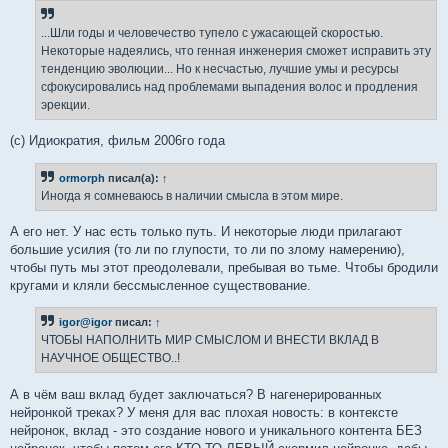
...Шли годы и человечество тупело с ужасающей скоростью.
Некоторые надеялись, что генная инженерия сможет исправить эту
тенденцию эволюции... Но к несчастью, лучшие умы и ресурсы
сфокусировались над проблемами выпадения волос и продления
эрекции.
(c) Идиократия, фильм 2006го года
ormorph
писал(а):
↑
Иногда я сомневаюсь в наличии смысла в этом мире.
А его нет. У нас есть только путь. И некоторые люди прилагают
большие усилия (то ли по глупости, то ли по злому намерению),
чтобы путь мы этот преодолевали, пребывая во тьме. Чтобы бродили
кругами и кляли бессмысленное существование.
igor@igor
писал:
↑
ЧТОБЫ НАПОЛНИТЬ МИР СМЫСЛОМ И ВНЕСТИ ВКЛАД В
НАУЧНОЕ ОБЩЕСТВО..!
А в чём ваш вклад будет заключаться? В нагенерированных
нейронкой треках? У меня для вас плохая новость: в контексте
нейронок, вклад - это создание нового и уникального контента БЕЗ