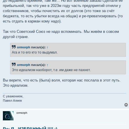
до недавнего времени, там же... Но вот военные заказы сделали её
прибыльной, так что уже в 2023м году часть предприятий отняли у
собственников, чтобы почистить их от долгов (это тоже за счёт
бюджета, то есть убытки всегда на общак) и ре-преватизировать (то
есть отдать в карман кому надо).
Так что Советский Союз не надо вспоминать. Мы живём в совсем
другой стране.
ormorph
писал(а):
↑
Ага и то его кто то выдумал.
ormorph
писал(а):
↑
Это идеализм наоборот, т.е. им даже не пахнет.
Вы верите, что есть (была) воля, которая нас послала в этот путь.
Это идеализм.
С уважением,
Павел Алиев
ormorph
Re: Я - ИЗБРАННЫЙ !!!! :)