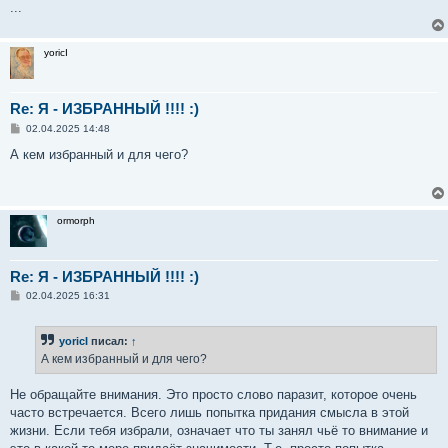
...
yoricI
Re: Я - ИЗБРАННЫЙ !!!! :)
С
02.04.2025 14:48
о
о
А кем избранный и для чего?
б
щ
е
н
и
ormorph
е
Re: Я - ИЗБРАННЫЙ !!!! :)
С
02.04.2025 16:31
о
о
б
yoricI
писал:
↑
щ
е
А кем избранный и для чего?
н
и
е
Не обращайте внимания. Это просто слово паразит, которое очень
часто встречается. Всего лишь попытка придания смысла в этой
жизни. Если тебя избрали, означает что ты занял чьё то внимание и