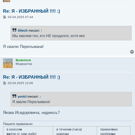
Re: Я - ИЗБРАННЫЙ !!!! :)
С
03.04.2025 07:44
о
о
б
Aliech
писал:
↑
щ
е
Мы хвалим тех, кто НЕ продался, хотя мог.
н
и
е
Я хвалю Перельмана!
Bizdelnick
Модератор
Re: Я - ИЗБРАННЫЙ !!!! :)
С
03.04.2025 12:00
о
о
б
yoricI
писал:
↑
щ
е
Я хвалю Перельмана!
н
и
е
Якова Исидоровича, надеюсь?
Пишите правильно:
в консол
и
в течени
е
(часа)
приемл
е
мо
вк
у́пе
(с чем-либо)
нович
о
к
пробле
м
а