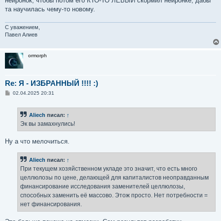
нейронок, чтобы потом его КТО-ТО ЛЕВЫЙ скормил нейронке, дабы
та научилась чему-то новому.
С уважением,
Павел Алиев
ormorph
Re: Я - ИЗБРАННЫЙ !!!! :)
С
02.04.2025 20:31
о
о
б
Aliech
писал:
↑
щ
е
Эк вы замахнулись!
н
и
е
Ну а что мелочиться.
Aliech
писал:
↑
При текущем хозяйственном укладе это значит, что есть много
целлюлозы по цене, делающей для капиталистов неоправданным
финансирование исследования заменителей целлюлозы,
способных заменить её массово. Этож просто. Нет потребности =
нет финансирования.