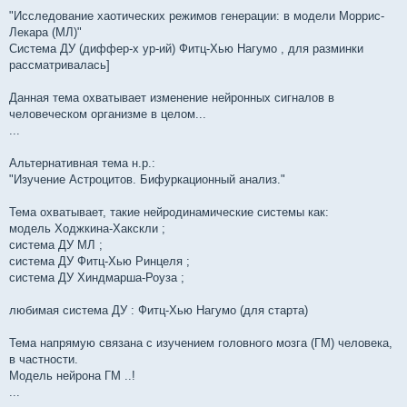
"Исследование хаотических режимов генерации: в модели Моррис-
Лекара (МЛ)"
Система ДУ (диффер-х ур-ий) Фитц-Хью Нагумо , для разминки
рассматривалась]
Данная тема охватывает изменение нейронных сигналов в
человеческом организме в целом...
...
Альтернативная тема н.р.:
"Изучение Астроцитов. Бифуркационный анализ."
Тема охватывает, такие нейродинамические системы как:
модель Ходжкина-Хакскли ;
система ДУ МЛ ;
система ДУ Фитц-Хью Ринцеля ;
система ДУ Хиндмарша-Роуза ;
любимая система ДУ : Фитц-Хью Нагумо (для старта)
Тема напрямую связана с изучением головного мозга (ГМ) человека,
в частности.
Модель нейрона ГМ ..!
...