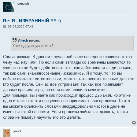
ormorph
Re: Я - ИЗБРАННЫЙ !!!! :)
С
03.04.2025 07:41
о
о
б
Aliech
писал:
↑
щ
е
Каких других условиях?
н
и
е
Самых разных. В данном случае всё наше поведение зависит от того
чему нас научили. Но если сами взгляды со временем меняются то
уже ни кто не будет действовать так, как действовали люди раньше,
так как сами знания(осознание) исказились. Я к тому, то что вы
сейчас считаете естественным, может стать неестественным для тех
кто будет после. Сейчас всё устраивает, так как все принимают
данные правила игры, но если сами правила меняются...
Для примера, вы знаете как происходит процесс дыхания, но это не
одно и то же как эти процесссы воспринимает ваш организм. То что
вы можете объяснить словами иногда(довольно часто) в деле не
имеет ни какой ценности. Если организм забыл как дышать, то эти
слова не помогут научить его это делать.
yoricI