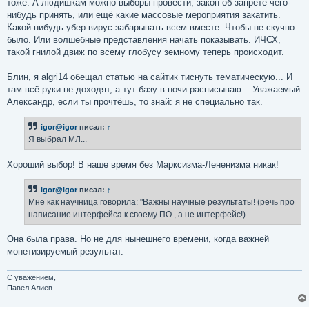
тоже. А людишкам можно выборы провести, закон об запрете чего-
нибудь принять, или ещё какие массовые мероприятия закатить.
Какой-нибудь убер-вирус забарывать всем вместе. Чтобы не скучно
было. Или волшебные представления начать показывать. ИЧСХ,
такой гнилой движ по всему глобусу земному теперь происходит.
Блин, я algri14 обещал статью на сайтик тиснуть тематическую... И
там всё руки не доходят, а тут базу в ночи расписываю... Уважаемый
Александр, если ты прочтёшь, то знай: я не специально так.
igor@igor
писал:
↑
Я выбрал МЛ...
Хороший выбор! В наше время без Марксизма-Лененизма никак!
igor@igor
писал:
↑
Мне как научница говорила: "Важны научные результаты! (речь про
написание интерфейса к своему ПО , а не интерфейс!)
Она была права. Но не для нынешнего времени, когда важней
монетизируемый результат.
С уважением,
Павел Алиев