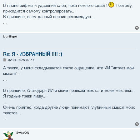
В плане рифмы и ударений слов, пока немного сдаёт!
Поэтому,
приходится самому контролировать...
В принципе, всем данный сервис рекомендую...
...
igor@igor
Re: Я - ИЗБРАННЫЙ !!!! :)
С
02.04.2025 02:57
о
о
А также, у меня складывается такое ощущение, что ИИ "читает мои
б
мысли"...
щ
е
...
н
и
е
В принципе, благодаря ИИ и моим правкам текста, и моим мыслям...
Я годные треки пишу...
...
Очень приятно, когда другие люди понимают глубинный смысл моих
текстов...
...
SwapON