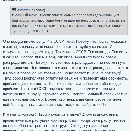
ormorph
писал(а):
↑
В данный момент капитализм больше является сдерживающим
фактором, так как страна богатейшая на ресурсы, а использовать в
полной мере их не можем, так как всё теперь имеет цену и просто
тупо продаём всё это.
Оно всегда имело цену. И в СССР тоже. Потому что нефть, лежащая
в земле, стоимости не имеет. Но нефть в трубе уже имеет. И
стоимость эту создаёт труд. Так было в СССР. Так было до. Так есть
и сейчас. Вопрос лишь в том, как уплаченная стоимость потом
распределяется. Потому что стоимость распадается на постоянную
и переменную. Постоянная стоимость это станки, расходники. То, что
в момент потребление тратиться, но не растёт в цене. А вот труд!
Труд собой восполняет оплату на себя же и приносит ещё стоимость,
прибавочную стоимость. То, что капиталист забирает себе в виде
прибыли. То, что в СССР целиком шло в экономику и в фонды
потребления, в науку, строительство... теперь большей своей частью
идёт в карман кому-то. Более того, норма прибыли растёт, а значит
всё большую часть из капиталист пытается забрать себе.
В магазин ходите? Цены растущие видите? А это всего-то лишь
проявление всё растущей нормы прибыли, когда цены растут на всё,
но явно обгоняют рост оплаты труда. Отсюда у населения
происходит снижение платёжеспособного спроса. Что хозяева