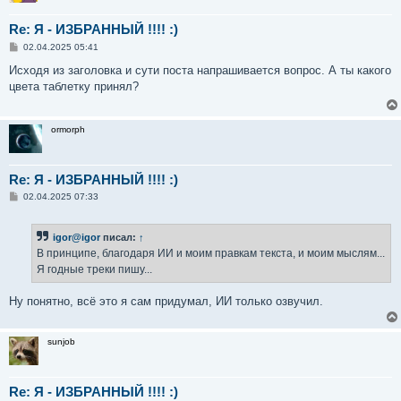
Re: Я - ИЗБРАННЫЙ !!!! :)
С
02.04.2025 05:41
о
о
Исходя из заголовка и сути поста напрашивается вопрос. А ты какого
б
цвета таблетку принял?
щ
е
н
и
ormorph
е
Re: Я - ИЗБРАННЫЙ !!!! :)
С
02.04.2025 07:33
о
о
б
igor@igor
писал:
↑
щ
е
В принципе, благодаря ИИ и моим правкам текста, и моим мыслям...
н
Я годные треки пишу...
и
е
Ну понятно, всё это я сам придумал, ИИ только озвучил.
sunjob
Re: Я - ИЗБРАННЫЙ !!!! :)