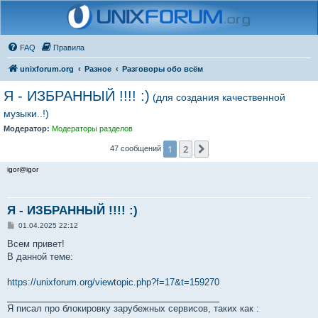
FAQ
Правила
unixforum.org
Разное
Разговоры обо всём
Я - ИЗБРАННЫЙ !!!! :)
(для создания качественной
музыки..!)
Модератор:
Модераторы разделов
1
2
След.
47 сообщений
igor@igor
Я - ИЗБРАННЫЙ !!!! :)
С
01.04.2025 22:12
о
о
Всем привет!
б
В данной теме:
щ
е
н
https://unixforum.org/viewtopic.php?f=17&t=159270
и
е
Я писал про блокировку зарубежных сервисов, таких как :