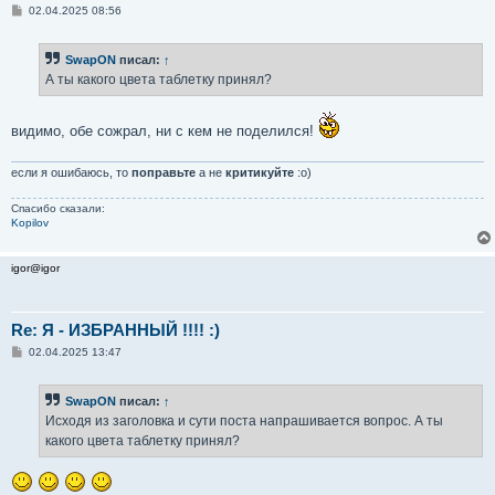
С
02.04.2025 08:56
о
о
б
SwapON
писал:
↑
щ
е
А ты какого цвета таблетку принял?
н
и
е
видимо, обе сожрал, ни с кем не поделился!
если я ошибаюсь, то
поправьте
а не
критикуйте
:о)
Спасибо сказали:
Kopilov
igor@igor
Re: Я - ИЗБРАННЫЙ !!!! :)
С
02.04.2025 13:47
о
о
б
SwapON
писал:
↑
щ
е
Исходя из заголовка и сути поста напрашивается вопрос. А ты
н
какого цвета таблетку принял?
и
е