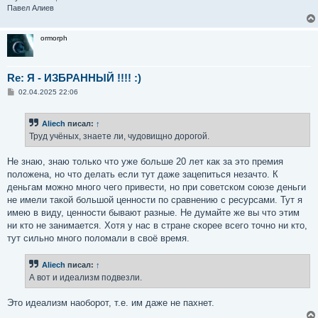
Павел Алиев
ormorph
Re: Я - ИЗБРАННЫЙ !!!! :)
С
02.04.2025 22:06
о
о
б
Aliech
писал:
↑
щ
е
Труд учёных, знаете ли, чудовищно дорогой.
н
и
е
Не знаю, знаю только что уже больше 20 лет как за это премия
положена, но что делать если тут даже зацепиться незачто. К
деньгам можно много чего привести, но при советском союзе деньги
не имели такой большой ценности по сравнению с ресурсами. Тут я
имею в виду, ценности бывают разные. Не думайте же вы что этим
ни кто не занимается. Хотя у нас в стране скорее всего точно ни кто,
тут сильно много поломали в своё время.
Aliech
писал:
↑
А вот и идеализм подвезли.
Это идеализм наоборот, т.е. им даже не пахнет.