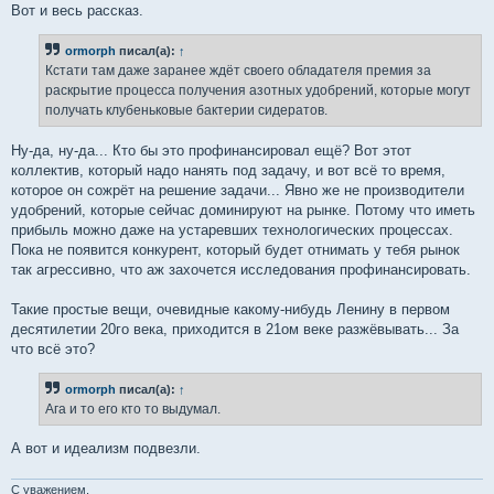
Вот и весь рассказ.
ormorph
писал(а):
↑
Кстати там даже заранее ждёт своего обладателя премия за
раскрытие процесса получения азотных удобрений, которые могут
получать клубеньковые бактерии сидератов.
Ну-да, ну-да... Кто бы это профинансировал ещё? Вот этот
коллектив, который надо нанять под задачу, и вот всё то время,
которое он сожрёт на решение задачи... Явно же не производители
удобрений, которые сейчас доминируют на рынке. Потому что иметь
прибыль можно даже на устаревших технологических процессах.
Пока не появится конкурент, который будет отнимать у тебя рынок
так агрессивно, что аж захочется исследования профинансировать.
Такие простые вещи, очевидные какому-нибудь Ленину в первом
десятилетии 20го века, приходится в 21ом веке разжёвывать... За
что всё это?
ormorph
писал(а):
↑
Ага и то его кто то выдумал.
А вот и идеализм подвезли.
С уважением,