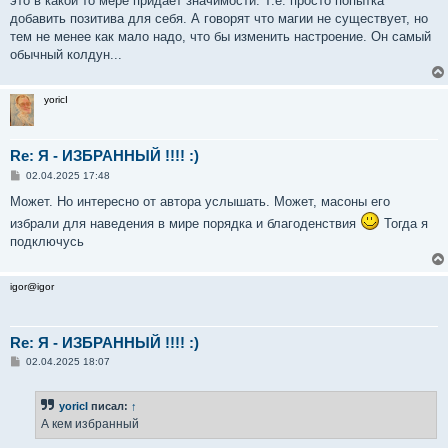
это в какой то мере придаёт значимости. Т.е. просто попытка
добавить позитива для себя. А говорят что магии не существует, но
тем не менее как мало надо, что бы изменить настроение. Он самый
обычный колдун...
yoricI
Re: Я - ИЗБРАННЫЙ !!!! :)
С
02.04.2025 17:48
о
о
Может. Но интересно от автора услышать. Может, масоны его
б
избрали для наведения в мире порядка и благоденствия
Тогда я
щ
е
подключусь
н
и
е
igor@igor
Re: Я - ИЗБРАННЫЙ !!!! :)
С
02.04.2025 18:07
о
о
б
yoricI
писал:
↑
щ
е
А кем избранный
н
и