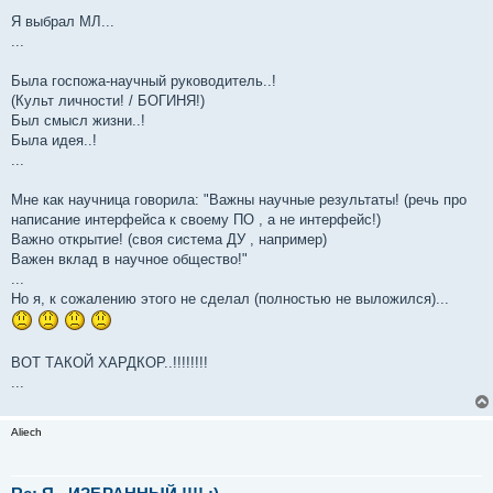
Я выбрал МЛ...
...
Была госпожа-научный руководитель..!
(Культ личности! / БОГИНЯ!)
Был смысл жизни..!
Была идея..!
...
Мне как научница говорила: "Важны научные результаты! (речь про
написание интерфейса к своему ПО , а не интерфейс!)
Важно открытие! (своя система ДУ , например)
Важен вклад в научное общество!"
...
Но я, к сожалению этого не сделал (полностью не выложился)...
ВОТ ТАКОЙ ХАРДКОР..!!!!!!!!
...
Aliech