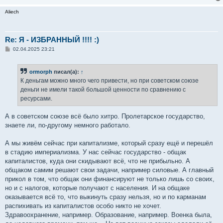
Aliech
Re: Я - ИЗБРАННЫЙ !!!! :)
С
02.04.2025 23:21
о
о
б
ormorph
писал(а):
↑
щ
е
К деньгам можно много чего привести, но при советском союзе
н
деньги не имели такой большой ценности по сравнению с
и
е
ресурсами.
А в советском союзе всё было хитро. Пролетарское государство,
знаете ли, по-другому немного работало.
А мы живём сейчас при капитализме, который сразу ещё и перешёл
в стадию империализма. У нас сейчас государство - общак
капиталистов, куда они скидывают всё, что не прибыльно. А
общаком самим решают свои задачи, например силовые. А главный
прикол в том, что общак они финансируют не только лишь со своих,
но и с налогов, которые получают с населения. И на общаке
оказывается всё то, что выкинуть сразу нельзя, но и по карманам
распихивать из капиталистов особо никто не хочет.
Здравоохранение, например. Образование, например. Военка была,