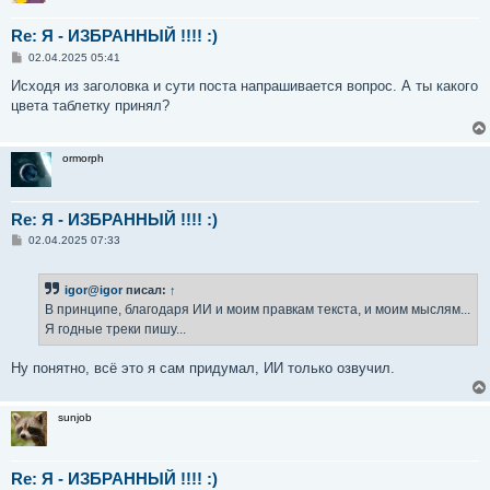
Re: Я - ИЗБРАННЫЙ !!!! :)
С
02.04.2025 05:41
о
о
Исходя из заголовка и сути поста напрашивается вопрос. А ты какого
б
цвета таблетку принял?
щ
е
н
и
ormorph
е
Re: Я - ИЗБРАННЫЙ !!!! :)
С
02.04.2025 07:33
о
о
б
igor@igor
писал:
↑
щ
е
В принципе, благодаря ИИ и моим правкам текста, и моим мыслям...
н
Я годные треки пишу...
и
е
Ну понятно, всё это я сам придумал, ИИ только озвучил.
sunjob
Re: Я - ИЗБРАННЫЙ !!!! :)