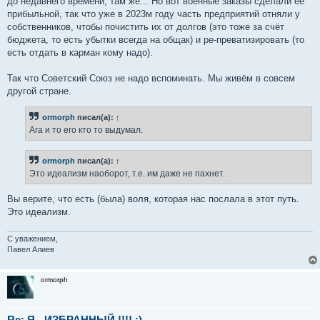
до недавнего времени, там же... Но вот военные заказы сделали её
прибыльной, так что уже в 2023м году часть предприятий отняли у
собственников, чтобы почистить их от долгов (это тоже за счёт
бюджета, то есть убытки всегда на общак) и ре-преватизировать (то
есть отдать в карман кому надо).
Так что Советский Союз не надо вспоминать. Мы живём в совсем
другой стране.
ormorph
писал(а):
↑
Ага и то его кто то выдумал.
ormorph
писал(а):
↑
Это идеализм наоборот, т.е. им даже не пахнет.
Вы верите, что есть (была) воля, которая нас послала в этот путь.
Это идеализм.
С уважением,
Павел Алиев
ormorph
Re: Я - ИЗБРАННЫЙ !!!! :)