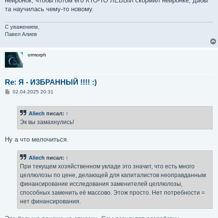
нейронок, чтобы потом его КТО-ТО ЛЕВЫЙ скормил нейронке, дабы
та научилась чему-то новому.
С уважением,
Павел Алиев
ormorph
Re: Я - ИЗБРАННЫЙ !!!! :)
С
02.04.2025 20:31
о
о
б
Aliech
писал:
↑
щ
е
Эк вы замахнулись!
н
и
е
Ну а что мелочиться.
Aliech
писал:
↑
При текущем хозяйственном укладе это значит, что есть много
целлюлозы по цене, делающей для капиталистов неоправданным
финансирование исследования заменителей целлюлозы,
способных заменить её массово. Этож просто. Нет потребности =
нет финансирования.