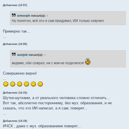
Добавлено (13:57):
ormorph
писал(а):
↑
Ну понятно, всё это я сам придумал, ИИ только озвучил.
Примерно так...
...
Добавлено (14:05):
sunjob
писал(а):
↑
видимо, обе сожрал, ни с кем не поделился!
Совершенно верно!
...
Добавлено (14:15):
Шутки-шутками, а от реального человека сложно отличить...
Вот так, абсолютно постороннему, без муз. образования, и не
сказать, что это ИИ написал, а я сам; поверят...
...
Добавлено (14:19):
ИЧСХ , даже с муз. образованием поверят...