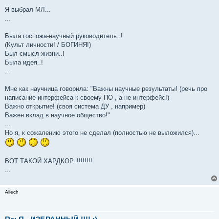
Я выбрал МЛ...
...
Была госпожа-научный руководитель..!
(Культ личности! / БОГИНЯ!)
Был смысл жизни..!
Была идея..!
...
Мне как научница говорила: "Важны научные результаты! (речь про
написание интерфейса к своему ПО , а не интерфейс!)
Важно открытие! (своя система ДУ , например)
Важен вклад в научное общество!"
...
Но я, к сожалению этого не сделал (полностью не выложился)...
ВОТ ТАКОЙ ХАРДКОР..!!!!!!!!
...
Aliech