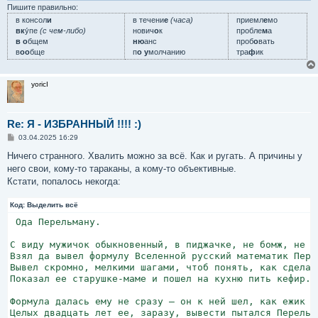
е
Пишите правильно:
в консол
и
в течени
е
(часа)
приемл
е
мо
вк
у́пе
(с чем-либо)
нович
о
к
пробле
м
а
в о
бщем
ню
анс
проб
о
вать
в
оо
бще
п
о у
молчанию
тра
ф
ик
yoricI
Re: Я - ИЗБРАННЫЙ !!!! :)
С
03.04.2025 16:29
о
о
Ничего странного. Хвалить можно за всё. Как и ругать. А причины у
б
него свои, кому-то тараканы, а кому-то объективные.
щ
е
Кстати, попалось некогда:
н
и
Код:
е
Выделить всё
 Ода Перельману.

С виду мужичок обыкновенный, в пиджачке, не бомж, не на
Взял да вывел формулу Вселенной русский математик Перел
Вывел скромно, мелкими шагами, чтоб понять, как сделан 
Показал ее старушке-маме и пошел на кухню пить кефир.

Формула далась ему не сразу — он к ней шел, как ежик ск
Целых двадцать лет ее, заразу, вывести пытался Перельма