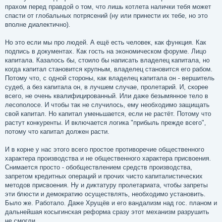
прахом перед правдой о том, что лишь котлета налички тебя может
спасти от глобальных потрясений (ну или принести их тебе, но это
вполне диалектично).
Но это если мы про людей. А ещё есть человек, как функция. Как
подпись в документах. Как гость на экономическом форуме. Лицо
капитала. Казалось бы, стоило бы написать владелец капитала, но
когда капитал становится крупным, владелец становится его рабом.
Потому что, с одной стороны, как владелец капитала он - вершитель
судеб, а без капитала он, в лучшем случае, пролетарий. И, скорее
всего, не очень квалифицированный. Или даже безымянное тело в
лесополосе. И чтобы так не случилось, ему необходимо защищать
свой капитал. Но капитал уменьшается, если не растёт. Потому что
растут конкуренты. И включается логика "прибыль прежде всего",
потому что капитал должен расти.
И в корне у нас этого всего простое противоречие общественного
характера производства и не общественного характера присвоения.
Снимается просто - обобществлением средств производства,
запретом кредитных операций и прочих чисто капиталистических
методов присвоения. Ну и диктатуру пролетариата, чтобы запреты
эти блюсти и демократию осуществлять, необходимо установить.
Было же. Работало. Даже Хрущёв и его вандализм над гос. планом и
дальнейшая косыгинская реформа сразу этот механизм разрушить
не смогли.