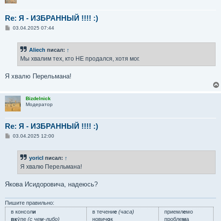
Re: Я - ИЗБРАННЫЙ !!!! :)
С
03.04.2025 07:44
о
о
б
Aliech
писал:
↑
щ
е
Мы хвалим тех, кто НЕ продался, хотя мог.
н
и
е
Я хвалю Перельмана!
Bizdelnick
Модератор
Re: Я - ИЗБРАННЫЙ !!!! :)
С
03.04.2025 12:00
о
о
б
yoricI
писал:
↑
щ
е
Я хвалю Перельмана!
н
и
е
Якова Исидоровича, надеюсь?
Пишите правильно:
в консол
и
в течени
е
(часа)
приемл
е
мо
вк
у́пе
(с чем-либо)
нович
о
к
пробле
м
а