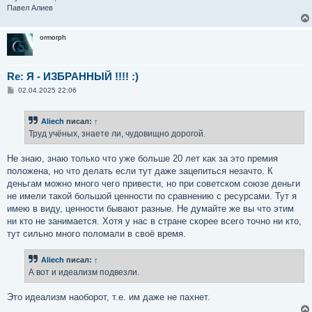
Павел Алиев
ormorph
Re: Я - ИЗБРАННЫЙ !!!! :)
С
02.04.2025 22:06
о
о
б
Aliech
писал:
↑
щ
е
Труд учёных, знаете ли, чудовищно дорогой.
н
и
е
Не знаю, знаю только что уже больше 20 лет как за это премия
положена, но что делать если тут даже зацепиться незачто. К
деньгам можно много чего привести, но при советском союзе деньги
не имели такой большой ценности по сравнению с ресурсами. Тут я
имею в виду, ценности бывают разные. Не думайте же вы что этим
ни кто не занимается. Хотя у нас в стране скорее всего точно ни кто,
тут сильно много поломали в своё время.
Aliech
писал:
↑
А вот и идеализм подвезли.
Это идеализм наоборот, т.е. им даже не пахнет.