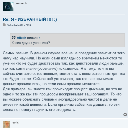
ormorph
Re: Я - ИЗБРАННЫЙ !!!! :)
С
03.04.2025 07:41
о
о
б
Aliech
писал:
↑
щ
е
Каких других условиях?
н
и
е
Самых разных. В данном случае всё наше поведение зависит от того
чему нас научили. Но если сами взгляды со временем меняются то
уже ни кто не будет действовать так, как действовали люди раньше,
так как сами знания(осознание) исказились. Я к тому, то что вы
сейчас считаете естественным, может стать неестественным для тех
кто будет после. Сейчас всё устраивает, так как все принимают
данные правила игры, но если сами правила меняются...
Для примера, вы знаете как происходит процесс дыхания, но это не
одно и то же как эти процесссы воспринимает ваш организм. То что
вы можете объяснить словами иногда(довольно часто) в деле не
имеет ни какой ценности. Если организм забыл как дышать, то эти
слова не помогут научить его это делать.
yoricI