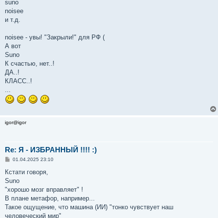
suno
noisee
и т.д.
noisee - увы! "Закрыли!" для РФ (
А вот
Suno
К счастью, нет..!
ДА..!
КЛАСС..!
...
igor@igor
Re: Я - ИЗБРАННЫЙ !!!! :)
С
01.04.2025 23:10
о
о
Кстати говоря,
б
Suno
щ
е
"хорошо мозг вправляет" !
н
В плане метафор, например...
и
е
Такое ощущение, что машина (ИИ) "тонко чувствует наш
человеческий мир"