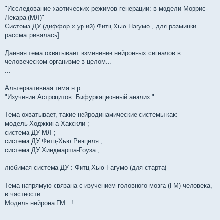
"Исследование хаотических режимов генерации: в модели Моррис-
Лекара (МЛ)"
Система ДУ (диффер-х ур-ий) Фитц-Хью Нагумо , для разминки
рассматривалась]
Данная тема охватывает изменение нейронных сигналов в
человеческом организме в целом...
...
Альтернативная тема н.р.:
"Изучение Астроцитов. Бифуркационный анализ."
Тема охватывает, такие нейродинамические системы как:
модель Ходжкина-Хакскли ;
система ДУ МЛ ;
система ДУ Фитц-Хью Ринцеля ;
система ДУ Хиндмарша-Роуза ;
любимая система ДУ : Фитц-Хью Нагумо (для старта)
Тема напрямую связана с изучением головного мозга (ГМ) человека,
в частности.
Модель нейрона ГМ ..!
...