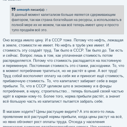
ormorph
писал(а):
↑
В данный момент капитализм больше является сдерживающим
фактором, так как страна богатейшая на ресурсы, а использовать в
полной мере их не можем, так как всё теперь имеет цену и просто
тупо продаём всё это.
Оно всегда имело цену. И в СССР тоже. Потому что нефть, лежащая
в земле, стоимости не имеет. Но нефть в трубе уже имеет. И
стоимость эту создаёт труд. Так было в СССР. Так было до. Так есть
и сейчас. Вопрос лишь в том, как уплаченная стоимость потом
распределяется. Потому что стоимость распадается на постоянную
и переменную. Постоянная стоимость это станки, расходники. То, что
в момент потребление тратиться, но не растёт в цене. А вот труд!
Труд собой восполняет оплату на себя же и приносит ещё стоимость,
прибавочную стоимость. То, что капиталист забирает себе в виде
прибыли. То, что в СССР целиком шло в экономику и в фонды
потребления, в науку, строительство... теперь большей своей частью
идёт в карман кому-то. Более того, норма прибыли растёт, а значит
всё большую часть из капиталист пытается забрать себе.
В магазин ходите? Цены растущие видите? А это всего-то лишь
проявление всё растущей нормы прибыли, когда цены растут на всё,
но явно обгоняют рост оплаты труда. Отсюда у населения
происходит снижение платёжеспособного спроса. Что хозяева