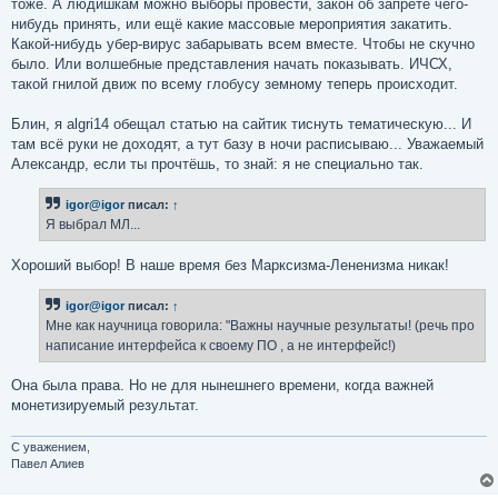
тоже. А людишкам можно выборы провести, закон об запрете чего-
нибудь принять, или ещё какие массовые мероприятия закатить.
Какой-нибудь убер-вирус забарывать всем вместе. Чтобы не скучно
было. Или волшебные представления начать показывать. ИЧСХ,
такой гнилой движ по всему глобусу земному теперь происходит.
Блин, я algri14 обещал статью на сайтик тиснуть тематическую... И
там всё руки не доходят, а тут базу в ночи расписываю... Уважаемый
Александр, если ты прочтёшь, то знай: я не специально так.
igor@igor
писал:
↑
Я выбрал МЛ...
Хороший выбор! В наше время без Марксизма-Лененизма никак!
igor@igor
писал:
↑
Мне как научница говорила: "Важны научные результаты! (речь про
написание интерфейса к своему ПО , а не интерфейс!)
Она была права. Но не для нынешнего времени, когда важней
монетизируемый результат.
С уважением,
Павел Алиев