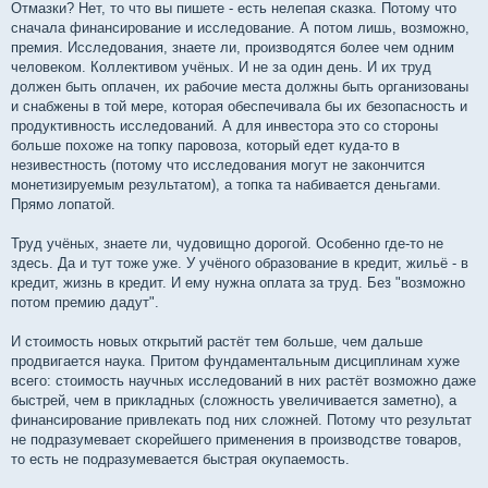
Отмазки? Нет, то что вы пишете - есть нелепая сказка. Потому что
сначала финансирование и исследование. А потом лишь, возможно,
премия. Исследования, знаете ли, производятся более чем одним
человеком. Коллективом учёных. И не за один день. И их труд
должен быть оплачен, их рабочие места должны быть организованы
и снабжены в той мере, которая обеспечивала бы их безопасность и
продуктивность исследований. А для инвестора это со стороны
больше похоже на топку паровоза, который едет куда-то в
незивестность (потому что исследования могут не закончится
монетизируемым результатом), а топка та набивается деньгами.
Прямо лопатой.
Труд учёных, знаете ли, чудовищно дорогой. Особенно где-то не
здесь. Да и тут тоже уже. У учёного образование в кредит, жильё - в
кредит, жизнь в кредит. И ему нужна оплата за труд. Без "возможно
потом премию дадут".
И стоимость новых открытий растёт тем больше, чем дальше
продвигается наука. Притом фундаментальным дисциплинам хуже
всего: стоимость научных исследований в них растёт возможно даже
быстрей, чем в прикладных (сложность увеличивается заметно), а
финансирование привлекать под них сложней. Потому что результат
не подразумевает скорейшего применения в производстве товаров,
то есть не подразумевается быстрая окупаемость.