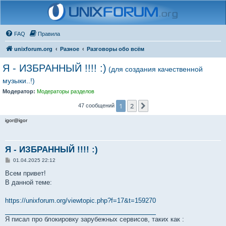
FAQ
Правила
unixforum.org
Разное
Разговоры обо всём
Я - ИЗБРАННЫЙ !!!! :)
(для создания качественной
музыки..!)
Модератор:
Модераторы разделов
1
2
След.
47 сообщений
igor@igor
Я - ИЗБРАННЫЙ !!!! :)
С
01.04.2025 22:12
о
о
Всем привет!
б
В данной теме:
щ
е
н
https://unixforum.org/viewtopic.php?f=17&t=159270
и
е
Я писал про блокировку зарубежных сервисов, таких как :