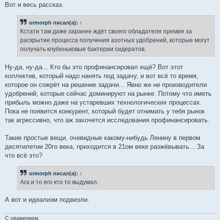
Вот и весь рассказ.
ormorph
писал(а):
↑
Кстати там даже заранее ждёт своего обладателя премия за
раскрытие процесса получения азотных удобрений, которые могут
получать клубеньковые бактерии сидератов.
Ну-да, ну-да... Кто бы это профинансировал ещё? Вот этот
коллектив, который надо нанять под задачу, и вот всё то время,
которое он сожрёт на решение задачи... Явно же не производители
удобрений, которые сейчас доминируют на рынке. Потому что иметь
прибыль можно даже на устаревших технологических процессах.
Пока не появится конкурент, который будет отнимать у тебя рынок
так агрессивно, что аж захочется исследования профинансировать.
Такие простые вещи, очевидные какому-нибудь Ленину в первом
десятилетии 20го века, приходится в 21ом веке разжёвывать... За
что всё это?
ormorph
писал(а):
↑
Ага и то его кто то выдумал.
А вот и идеализм подвезли.
С уважением,