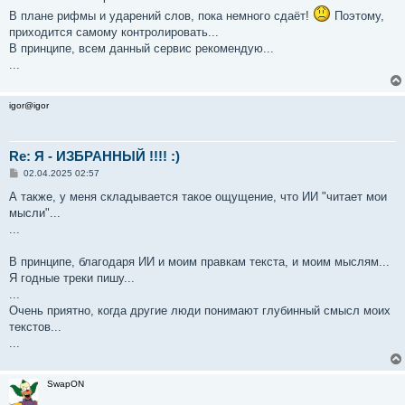
В плане рифмы и ударений слов, пока немного сдаёт!
Поэтому,
приходится самому контролировать...
В принципе, всем данный сервис рекомендую...
...
igor@igor
Re: Я - ИЗБРАННЫЙ !!!! :)
С
02.04.2025 02:57
о
о
А также, у меня складывается такое ощущение, что ИИ "читает мои
б
мысли"...
щ
е
...
н
и
е
В принципе, благодаря ИИ и моим правкам текста, и моим мыслям...
Я годные треки пишу...
...
Очень приятно, когда другие люди понимают глубинный смысл моих
текстов...
...
SwapON