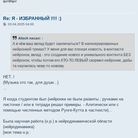
igor@igor
Re: Я - ИЗБРАННЫЙ !!!! :)
С
03.04.2025 04:00
о
о
б
Aliech
писал:
↑
щ
е
А в чём ваш вклад будет заключаться? В нагенерированных
н
нейронкой треках? У меня для вас плохая новость: в контексте
и
е
нейронок, вклад - это создание нового и уникального контента БЕЗ
нейронок, чтобы потом его КТО-ТО ЛЕВЫЙ скормил нейронке, дабы
та научилась чему-то новому.
НЕТ..!
(Музыка это так, для души...)
...
Я когда студентом был (нейронки не были развиты ; ручками на
листочке / или в тетради решал примеры. - Алитически или с
помощью численных методом Рунге-Кутта в частности)...
Была научная работа (н.р.) в нейродинамической области
(нейродинамика)
[моя тема н.р.: