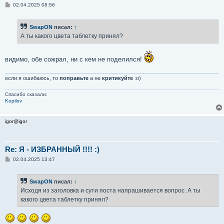
С
02.04.2025 08:56
о
о
б
SwapON
писал:
↑
щ
е
А ты какого цвета таблетку принял?
н
и
е
видимо, обе сожрал, ни с кем не поделился!
если я ошибаюсь, то
поправьте
а не
критикуйте
:о)
Спасибо сказали:
Kopilov
igor@igor
Re: Я - ИЗБРАННЫЙ !!!! :)
С
02.04.2025 13:47
о
о
б
SwapON
писал:
↑
щ
е
Исходя из заголовка и сути поста напрашивается вопрос. А ты
н
какого цвета таблетку принял?
и
е