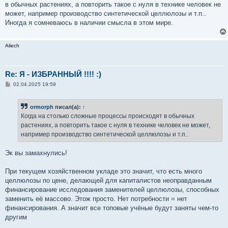
в обычных растениях, а повторить такое с нуля в технике человек не
может, например производство синтетической целлюлозы и т.п..
Иногда я сомневаюсь в наличии смысла в этом мире.
Aliech
Re: Я - ИЗБРАННЫЙ !!!! :)
С
02.04.2025 19:59
о
о
б
ormorph
писал(а):
↑
щ
е
Когда на столько сложные процессы происходят в обычных
н
растениях, а повторить такое с нуля в технике человек не может,
и
е
например производство синтетической целлюлозы и т.п..
Эк вы замахнулись!
При текущем хозяйственном укладе это значит, что есть много
целлюлозы по цене, делающей для капиталистов неоправданным
финансирование исследования заменителей целлюлозы, способных
заменить её массово. Этож просто. Нет потребности = нет
финансирования. А значит все топовые учёные будут заняты чем-то
другим