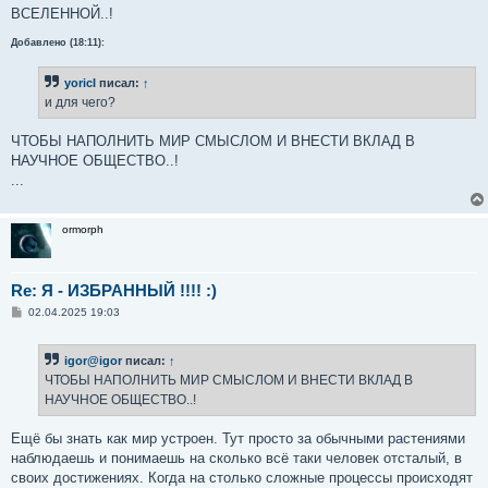
е
ВСЕЛЕННОЙ..!
Добавлено (18:11):
yoricI
писал:
↑
и для чего?
ЧТОБЫ НАПОЛНИТЬ МИР СМЫСЛОМ И ВНЕСТИ ВКЛАД В
НАУЧНОЕ ОБЩЕСТВО..!
...
ormorph
Re: Я - ИЗБРАННЫЙ !!!! :)
С
02.04.2025 19:03
о
о
б
igor@igor
писал:
↑
щ
е
ЧТОБЫ НАПОЛНИТЬ МИР СМЫСЛОМ И ВНЕСТИ ВКЛАД В
н
НАУЧНОЕ ОБЩЕСТВО..!
и
е
Ещё бы знать как мир устроен. Тут просто за обычными растениями
наблюдаешь и понимаешь на сколько всё таки человек отсталый, в
своих достижениях. Когда на столько сложные процессы происходят