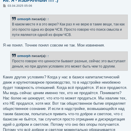
Re: Я - ИЗБРАННЫЙ !!!! :)
С
03.04.2025 05:06
о
о
б
ormorph
писал(а):
↑
щ
е
В каком месте я в это верю? Как раз я не верю в такие вещи, так как
н
это просто одна из форм ЧСВ. Просто говорю что поиск смысла и
и
е
пути являются одной из форм ЧСВ.
Я не понял. Точнее понял совсем не так. Мои извинения.
ormorph
писал(а):
↑
Просто говорю что ценности бывают разные, сейчас это выступают
деньги, но при других условиях это может быть чем то другим.
Каких других условиях? Когда у нас в базисе капиталистический
движ и крупнотоварное производство, то в надстройке неизбежно
будет товарность отношений. Когда всё продаётся. И все продаются.
Мы ведь сейчас ценим именно тех, кто не продаётся. Понимаете?
Нас более не шокирует, что кто-то может продаться. Мы хвалим тех,
кто НЕ продался, хотя мог. Вот так общественное бытие определяет
общественное сознание. И если в надстройке, возвышающейся над
таким базисом, попытаться привить что-то доброе и светлое, что с
базисом не бьётся, так случится просто отрицание и дискредитация
идей о добром и светлом. Потому что оно без опоры получается.
Потому что всё доброе и светлое моментально оборачивается