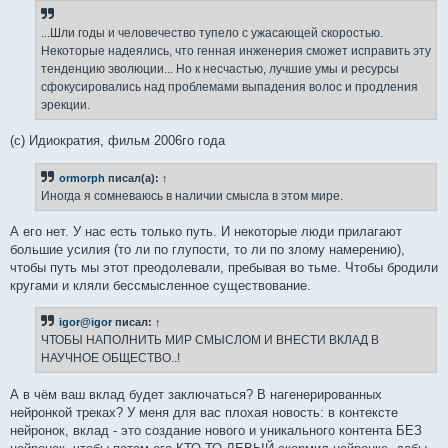
...Шли годы и человечество тупело с ужасающей скоростью.
Некоторые надеялись, что генная инженерия сможет исправить эту
тенденцию эволюции... Но к несчастью, лучшие умы и ресурсы
сфокусировались над проблемами выпадения волос и продления
эрекции.
(c) Идиократия, фильм 2006го года
ormorph
писал(а):
↑
Иногда я сомневаюсь в наличии смысла в этом мире.
А его нет. У нас есть только путь. И некоторые люди прилагают
большие усилия (то ли по глупости, то ли по злому намерению),
чтобы путь мы этот преодолевали, пребывая во тьме. Чтобы бродили
кругами и кляли бессмысленное существование.
igor@igor
писал:
↑
ЧТОБЫ НАПОЛНИТЬ МИР СМЫСЛОМ И ВНЕСТИ ВКЛАД В
НАУЧНОЕ ОБЩЕСТВО..!
А в чём ваш вклад будет заключаться? В нагенерированных
нейронкой треках? У меня для вас плохая новость: в контексте
нейронок, вклад - это создание нового и уникального контента БЕЗ