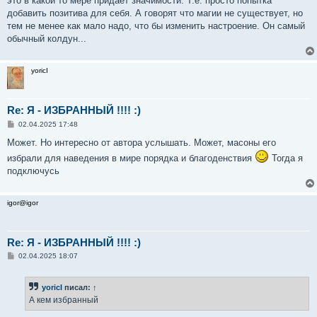
это в какой то мере придаёт значимости. Т.е. просто попытка
добавить позитива для себя. А говорят что магии не существует, но
тем не менее как мало надо, что бы изменить настроение. Он самый
обычный колдун...
yoricI
Re: Я - ИЗБРАННЫЙ !!!! :)
С
02.04.2025 17:48
о
о
Может. Но интересно от автора услышать. Может, масоны его
б
избрали для наведения в мире порядка и благоденствия
Тогда я
щ
е
подключусь
н
и
е
igor@igor
Re: Я - ИЗБРАННЫЙ !!!! :)
С
02.04.2025 18:07
о
о
б
yoricI
писал:
↑
щ
е
А кем избранный
н
и