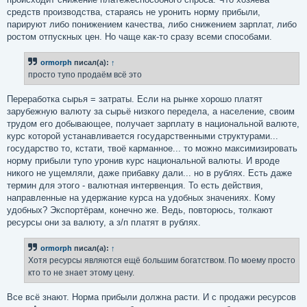
средств производства, стараясь не уронить норму прибыли,
парируют либо понижением качества, либо снижением зарплат, либо
ростом отпускных цен. Но чаще как-то сразу всеми способами.
ormorph
писал(а):
↑
просто тупо продаём всё это
Переработка сырья = затраты. Если на рынке хорошо платят
зарубежную валюту за сырьё низкого передела, а население, своим
трудом его добывающее, получает зарплату в национальной валюте,
курс которой устанавливается государственными структурами...
государство то, кстати, твоё карманное... то можно максимизировать
норму прибыли тупо уронив курс национальной валюты. И вроде
никого не ущемляли, даже прибавку дали... но в рублях. Есть даже
термин для этого - валютная интервенция. То есть действия,
направленные на удержание курса на удобных значениях. Кому
удобных? Экспортёрам, конечно же. Ведь, повторюсь, толкают
ресурсы они за валюту, а з/п платят в рублях.
ormorph
писал(а):
↑
Хотя ресурсы являются ещё большим богатством. По моему просто
кто то не знает этому цену.
Все всё знают. Норма прибыли должна расти. И с продажи ресурсов