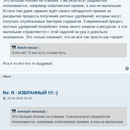
Это больше похоже на отмазки. Сам результат разработки
оплачивается, например нобелевская премия, и она не маленькая.
Кстати там даже заранее ждёт своего обладателя премия за
раскрытие процесса получения азотных удобрений, которые могут
получать клубеньковые бактерии сидератов. Современный процесс
азотных удобрений потребляет очень много энергии и ресурсов, а эти
маленькие справляются с этой задачей на ура и довольно
экономично. Это только означает, что не всё так просто как говорят.
Aliech
писал:
↑
А его нет. У нас есть только путь.
Ага и то его кто то выдумал.
Aliech
Re: Я - ИЗБРАННЫЙ !!!! :)
С
02.04.2025 21:50
о
о
б
ormorph
писал(а):
↑
щ
е
Это больше похоже на отмазки. Сам результат разработки
н
оплачивается, например нобелевская премия, и она не маленькая.
и
е