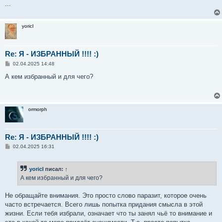
...
yoricI
Re: Я - ИЗБРАННЫЙ !!!! :)
С
02.04.2025 14:48
о
о
А кем избранный и для чего?
б
щ
е
н
и
ormorph
е
Re: Я - ИЗБРАННЫЙ !!!! :)
С
02.04.2025 16:31
о
о
б
yoricI
писал:
↑
щ
е
А кем избранный и для чего?
н
и
е
Не обращайте внимания. Это просто слово паразит, которое очень
часто встречается. Всего лишь попытка придания смысла в этой
жизни. Если тебя избрали, означает что ты занял чьё то внимание и