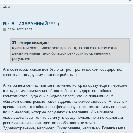
Aliech
Re: Я - ИЗБРАННЫЙ !!!! :)
С
02.04.2025 23:21
о
о
б
ormorph
писал(а):
↑
щ
е
К деньгам можно много чего привести, но при советском союзе
н
деньги не имели такой большой ценности по сравнению с
и
е
ресурсами.
А в советском союзе всё было хитро. Пролетарское государство,
знаете ли, по-другому немного работало.
А мы живём сейчас при капитализме, который сразу ещё и перешёл
в стадию империализма. У нас сейчас государство - общак
капиталистов, куда они скидывают всё, что не прибыльно. А
общаком самим решают свои задачи, например силовые. А главный
прикол в том, что общак они финансируют не только лишь со своих,
но и с налогов, которые получают с населения. И на общаке
оказывается всё то, что выкинуть сразу нельзя, но и по карманам
распихивать из капиталистов особо никто не хочет.
Здравоохранение, например. Образование, например. Военка была,