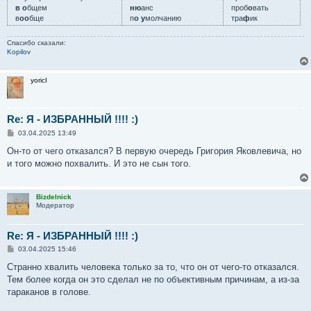
в о
бщем
ню
анс
проб
о
вать
в
оо
бще
п
о у
молчанию
тра
ф
ик
Спасибо сказали:
Kopilov
yoricI
Re: Я - ИЗБРАННЫЙ !!!! :)
С
03.04.2025 13:49
о
о
Он-то от чего отказался? В первую очередь Григория Яковлевича, но
б
и того можно похвалить. И это не сын того.
щ
е
н
и
Bizdelnick
е
Модератор
Re: Я - ИЗБРАННЫЙ !!!! :)
С
03.04.2025 15:46
о
о
Странно хвалить человека только за то, что он от чего-то отказался.
б
Тем более когда он это сделал не по объективным причинам, а из-за
щ
е
тараканов в голове.
н
и