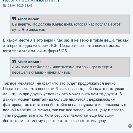
С
02.04.2025 23:43
о
о
б
Aliech
писал:
↑
щ
е
Вы верите, что должна (была) воля, которая нас послала в этот
н
путь. Это идеализм.
и
е
В каком месте я в это верю? Как раз я не верю в такие вещи, так как
это просто одна из форм ЧСВ. Просто говорю что поиск смысла и
пути являются одной из форм ЧСВ.
Aliech
писал:
↑
А мы живём сейчас при капитализме, который сразу ещё и
перешёл в стадию империализма.
Так всё меняется, не факт что это будет продолжаться вечно.
Просто говорю что ценности бывают разные, сейчас это выступают
деньги, но при других условиях это может быть чем то другим. В
данный момент капитализм больше является сдерживающим
фактором, так как страна богатейшая на ресурсы, а использовать в
полной мере их не можем, так как всё теперь имеет цену и просто
тупо продаём всё это. Хотя ресурсы являются ещё большим
богатством. По моему просто кто то не знает этому цену.