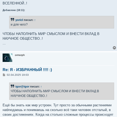
е
ВСЕЛЕННОЙ..!
Добавлено (18:11):
yoricI
писал:
↑
и для чего?
ЧТОБЫ НАПОЛНИТЬ МИР СМЫСЛОМ И ВНЕСТИ ВКЛАД В
НАУЧНОЕ ОБЩЕСТВО..!
...
ormorph
Re: Я - ИЗБРАННЫЙ !!!! :)
С
02.04.2025 19:03
о
о
б
igor@igor
писал:
↑
щ
е
ЧТОБЫ НАПОЛНИТЬ МИР СМЫСЛОМ И ВНЕСТИ ВКЛАД В
н
НАУЧНОЕ ОБЩЕСТВО..!
и
е
Ещё бы знать как мир устроен. Тут просто за обычными растениями
наблюдаешь и понимаешь на сколько всё таки человек отсталый, в
своих достижениях. Когда на столько сложные процессы происходят