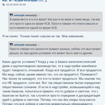
Re: Я - ИЗБРАННЫЙ !!!! :)
С
03.04.2025 05:06
о
о
б
ormorph
писал(а):
↑
щ
е
В каком месте я в это верю? Как раз я не верю в такие вещи, так как
н
это просто одна из форм ЧСВ. Просто говорю что поиск смысла и
и
е
пути являются одной из форм ЧСВ.
Я не понял. Точнее понял совсем не так. Мои извинения.
ormorph
писал(а):
↑
Просто говорю что ценности бывают разные, сейчас это выступают
деньги, но при других условиях это может быть чем то другим.
Каких других условиях? Когда у нас в базисе капиталистический
движ и крупнотоварное производство, то в надстройке неизбежно
будет товарность отношений. Когда всё продаётся. И все продаются.
Мы ведь сейчас ценим именно тех, кто не продаётся. Понимаете?
Нас более не шокирует, что кто-то может продаться. Мы хвалим тех,
кто НЕ продался, хотя мог. Вот так общественное бытие определяет
общественное сознание. И если в надстройке, возвышающейся над
таким базисом, попытаться привить что-то доброе и светлое, что с
базисом не бьётся, так случится просто отрицание и дискредитация
идей о добром и светлом. Потому что оно без опоры получается.
Потому что всё доброе и светлое моментально оборачивается