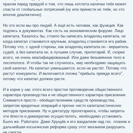
прахом перед правдой о том, что лишь котлета налички тебя может
спасти от глобальных потрясений (ну или принести их тебе, но это
вполне диалектично).
Но это если мы про людей. А ещё есть человек, как функция. Как
подпись в документах. Как гость на экономическом форуме. Лицо
капитала. Казалось бы, стоило бы написать владелец капитала, но
когда капитал становится крупным, владелец становится его рабом.
Потому что, с одной стороны, как владелец капитала он - вершитель
судеб, а без капитала он, в лучшем случае, пролетарий. И, скорее
всего, не очень квалифицированный. Или даже безымянное тело в
лесополосе. И чтобы так не случилось, ему необходимо защищать
свой капитал. Но капитал уменьшается, если не растёт. Потому что
растут конкуренты. И включается логика "прибыль прежде всего",
потому что капитал должен расти.
И в корне у нас этого всего простое противоречие общественного
характера производства и не общественного характера присвоения.
Снимается просто - обобществлением средств производства,
запретом кредитных операций и прочих чисто капиталистических
методов присвоения. Ну и диктатуру пролетариата, чтобы запреты
эти блюсти и демократию осуществлять, необходимо установить.
Было же. Работало. Даже Хрущёв и его вандализм над гос. планом и
дальнейшая косыгинская реформа сразу этот механизм разрушить
не смогли.