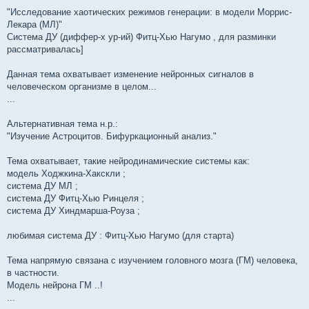
"Исследование хаотических режимов генерации: в модели Моррис-
Лекара (МЛ)"
Система ДУ (диффер-х ур-ий) Фитц-Хью Нагумо , для разминки
рассматривалась]
Данная тема охватывает изменение нейронных сигналов в
человеческом организме в целом...
...
Альтернативная тема н.р.:
"Изучение Астроцитов. Бифуркационный анализ."
Тема охватывает, такие нейродинамические системы как:
модель Ходжкина-Хакскли ;
система ДУ МЛ ;
система ДУ Фитц-Хью Ринцеля ;
система ДУ Хиндмарша-Роуза ;
любимая система ДУ : Фитц-Хью Нагумо (для старта)
Тема напрямую связана с изучением головного мозга (ГМ) человека,
в частности.
Модель нейрона ГМ ..!
...