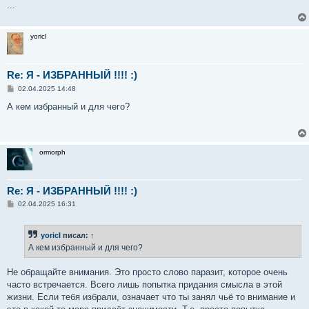
...
yoricI
Re: Я - ИЗБРАННЫЙ !!!! :)
С
02.04.2025 14:48
о
о
А кем избранный и для чего?
б
щ
е
н
и
ormorph
е
Re: Я - ИЗБРАННЫЙ !!!! :)
С
02.04.2025 16:31
о
о
б
yoricI
писал:
↑
щ
е
А кем избранный и для чего?
н
и
е
Не обращайте внимания. Это просто слово паразит, которое очень
часто встречается. Всего лишь попытка придания смысла в этой
жизни. Если тебя избрали, означает что ты занял чьё то внимание и