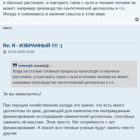
в обычных растениях, а повторить такое с нуля в технике человек не
может, например производство синтетической целлюлозы и т.п..
Иногда я сомневаюсь в наличии смысла в этом мире.
Aliech
Re: Я - ИЗБРАННЫЙ !!!! :)
С
02.04.2025 19:59
о
о
б
ormorph
писал(а):
↑
щ
е
Когда на столько сложные процессы происходят в обычных
н
растениях, а повторить такое с нуля в технике человек не может,
и
е
например производство синтетической целлюлозы и т.п..
Эк вы замахнулись!
При текущем хозяйственном укладе это значит, что есть много
целлюлозы по цене, делающей для капиталистов неоправданным
финансирование исследования заменителей целлюлозы, способных
заменить её массово. Этож просто. Нет потребности = нет
финансирования. А значит все топовые учёные будут заняты чем-то
другим