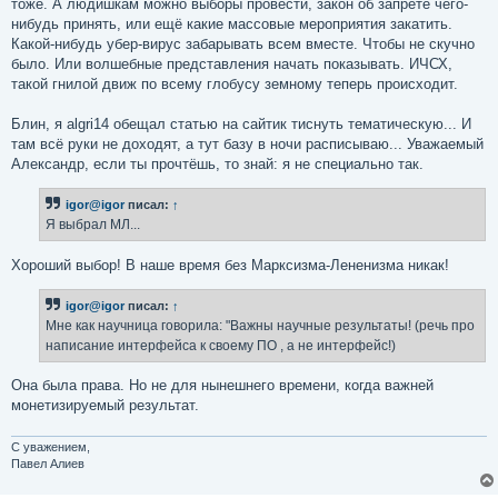
тоже. А людишкам можно выборы провести, закон об запрете чего-
нибудь принять, или ещё какие массовые мероприятия закатить.
Какой-нибудь убер-вирус забарывать всем вместе. Чтобы не скучно
было. Или волшебные представления начать показывать. ИЧСХ,
такой гнилой движ по всему глобусу земному теперь происходит.
Блин, я algri14 обещал статью на сайтик тиснуть тематическую... И
там всё руки не доходят, а тут базу в ночи расписываю... Уважаемый
Александр, если ты прочтёшь, то знай: я не специально так.
igor@igor
писал:
↑
Я выбрал МЛ...
Хороший выбор! В наше время без Марксизма-Лененизма никак!
igor@igor
писал:
↑
Мне как научница говорила: "Важны научные результаты! (речь про
написание интерфейса к своему ПО , а не интерфейс!)
Она была права. Но не для нынешнего времени, когда важней
монетизируемый результат.
С уважением,
Павел Алиев