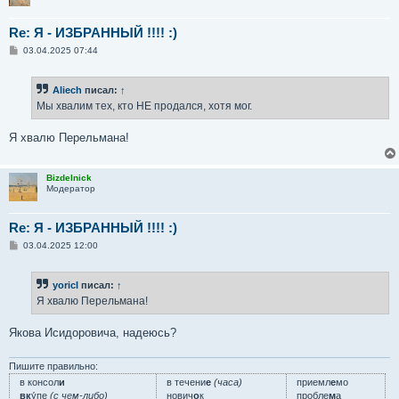
Re: Я - ИЗБРАННЫЙ !!!! :)
С
03.04.2025 07:44
о
о
б
Aliech
писал:
↑
щ
е
Мы хвалим тех, кто НЕ продался, хотя мог.
н
и
е
Я хвалю Перельмана!
Bizdelnick
Модератор
Re: Я - ИЗБРАННЫЙ !!!! :)
С
03.04.2025 12:00
о
о
б
yoricI
писал:
↑
щ
е
Я хвалю Перельмана!
н
и
е
Якова Исидоровича, надеюсь?
Пишите правильно:
в консол
и
в течени
е
(часа)
приемл
е
мо
вк
у́пе
(с чем-либо)
нович
о
к
пробле
м
а