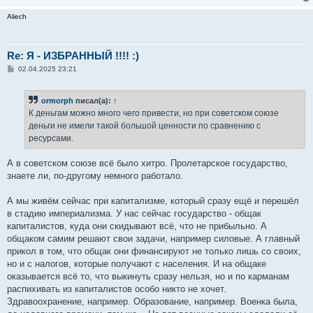
Aliech
Re: Я - ИЗБРАННЫЙ !!!! :)
С
02.04.2025 23:21
о
о
б
ormorph
писал(а):
↑
щ
е
К деньгам можно много чего привести, но при советском союзе
н
деньги не имели такой большой ценности по сравнению с
и
е
ресурсами.
А в советском союзе всё было хитро. Пролетарское государство,
знаете ли, по-другому немного работало.
А мы живём сейчас при капитализме, который сразу ещё и перешёл
в стадию империализма. У нас сейчас государство - общак
капиталистов, куда они скидывают всё, что не прибыльно. А
общаком самим решают свои задачи, например силовые. А главный
прикол в том, что общак они финансируют не только лишь со своих,
но и с налогов, которые получают с населения. И на общаке
оказывается всё то, что выкинуть сразу нельзя, но и по карманам
распихивать из капиталистов особо никто не хочет.
Здравоохранение, например. Образование, например. Военка была,