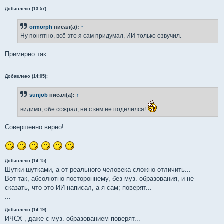
Добавлено (13:57):
ormorph
писал(а):
↑
Ну понятно, всё это я сам придумал, ИИ только озвучил.
Примерно так...
...
Добавлено (14:05):
sunjob
писал(а):
↑
видимо, обе сожрал, ни с кем не поделился!
Совершенно верно!
...
Добавлено (14:15):
Шутки-шутками, а от реального человека сложно отличить...
Вот так, абсолютно постороннему, без муз. образования, и не
сказать, что это ИИ написал, а я сам; поверят...
...
Добавлено (14:19):
ИЧСХ , даже с муз. образованием поверят...