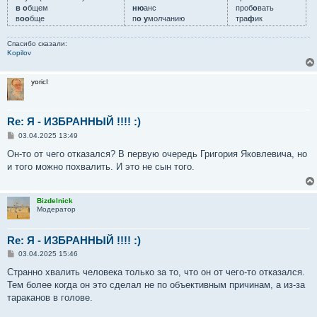
в о
бщем
ню
анс
проб
о
вать
в
оо
бще
п
о у
молчанию
тра
ф
ик
Спасибо сказали:
Kopilov
yoricI
Re: Я - ИЗБРАННЫЙ !!!! :)
С
03.04.2025 13:49
о
о
Он-то от чего отказался? В первую очередь Григория Яковлевича, но
б
и того можно похвалить. И это не сын того.
щ
е
н
и
Bizdelnick
е
Модератор
Re: Я - ИЗБРАННЫЙ !!!! :)
С
03.04.2025 15:46
о
о
Странно хвалить человека только за то, что он от чего-то отказался.
б
Тем более когда он это сделал не по объективным причинам, а из-за
щ
е
тараканов в голове.
н
и