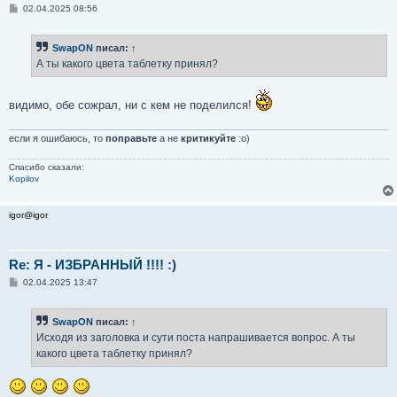
С
02.04.2025 08:56
о
о
б
SwapON
писал:
↑
щ
е
А ты какого цвета таблетку принял?
н
и
е
видимо, обе сожрал, ни с кем не поделился!
если я ошибаюсь, то
поправьте
а не
критикуйте
:о)
Спасибо сказали:
Kopilov
igor@igor
Re: Я - ИЗБРАННЫЙ !!!! :)
С
02.04.2025 13:47
о
о
б
SwapON
писал:
↑
щ
е
Исходя из заголовка и сути поста напрашивается вопрос. А ты
н
какого цвета таблетку принял?
и
е