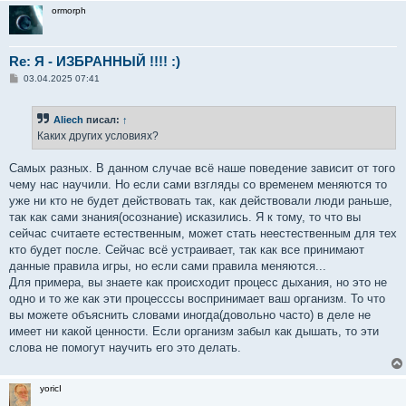
ormorph
Re: Я - ИЗБРАННЫЙ !!!! :)
С
03.04.2025 07:41
о
о
б
Aliech
писал:
↑
щ
е
Каких других условиях?
н
и
е
Самых разных. В данном случае всё наше поведение зависит от того
чему нас научили. Но если сами взгляды со временем меняются то
уже ни кто не будет действовать так, как действовали люди раньше,
так как сами знания(осознание) исказились. Я к тому, то что вы
сейчас считаете естественным, может стать неестественным для тех
кто будет после. Сейчас всё устраивает, так как все принимают
данные правила игры, но если сами правила меняются...
Для примера, вы знаете как происходит процесс дыхания, но это не
одно и то же как эти процесссы воспринимает ваш организм. То что
вы можете объяснить словами иногда(довольно часто) в деле не
имеет ни какой ценности. Если организм забыл как дышать, то эти
слова не помогут научить его это делать.
yoricI