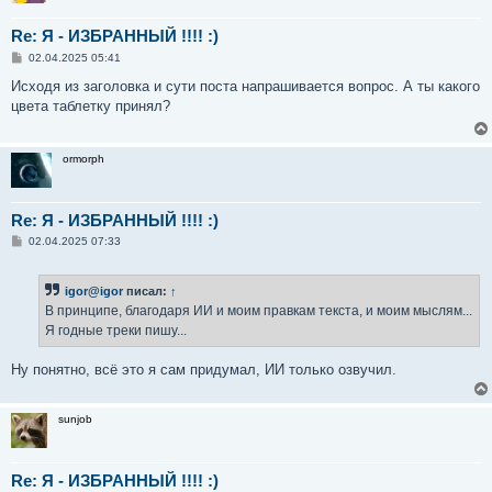
Re: Я - ИЗБРАННЫЙ !!!! :)
С
02.04.2025 05:41
о
о
Исходя из заголовка и сути поста напрашивается вопрос. А ты какого
б
цвета таблетку принял?
щ
е
н
и
ormorph
е
Re: Я - ИЗБРАННЫЙ !!!! :)
С
02.04.2025 07:33
о
о
б
igor@igor
писал:
↑
щ
е
В принципе, благодаря ИИ и моим правкам текста, и моим мыслям...
н
Я годные треки пишу...
и
е
Ну понятно, всё это я сам придумал, ИИ только озвучил.
sunjob
Re: Я - ИЗБРАННЫЙ !!!! :)