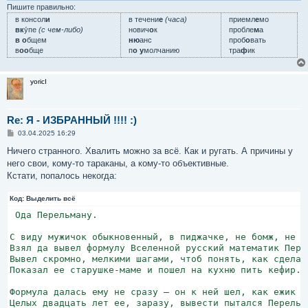
е
Пишите правильно:
в консол
и
в течени
е
(часа)
приемл
е
мо
вк
у́пе
(с чем-либо)
нович
о
к
пробле
м
а
в о
бщем
ню
анс
проб
о
вать
в
оо
бще
п
о у
молчанию
тра
ф
ик
yoricI
Re: Я - ИЗБРАННЫЙ !!!! :)
С
03.04.2025 16:29
о
о
Ничего странного. Хвалить можно за всё. Как и ругать. А причины у
б
него свои, кому-то тараканы, а кому-то объективные.
щ
е
Кстати, попалось некогда:
н
и
Код:
е
Выделить всё
 Ода Перельману.

С виду мужичок обыкновенный, в пиджачке, не бомж, не на
Взял да вывел формулу Вселенной русский математик Перел
Вывел скромно, мелкими шагами, чтоб понять, как сделан 
Показал ее старушке-маме и пошел на кухню пить кефир.

Формула далась ему не сразу — он к ней шел, как ежик ск
Целых двадцать лет ее, заразу, вывести пытался Перельма