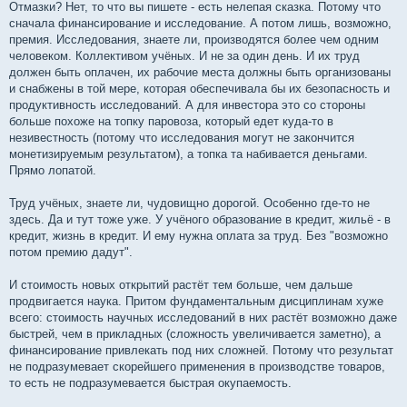
Отмазки? Нет, то что вы пишете - есть нелепая сказка. Потому что
сначала финансирование и исследование. А потом лишь, возможно,
премия. Исследования, знаете ли, производятся более чем одним
человеком. Коллективом учёных. И не за один день. И их труд
должен быть оплачен, их рабочие места должны быть организованы
и снабжены в той мере, которая обеспечивала бы их безопасность и
продуктивность исследований. А для инвестора это со стороны
больше похоже на топку паровоза, который едет куда-то в
незивестность (потому что исследования могут не закончится
монетизируемым результатом), а топка та набивается деньгами.
Прямо лопатой.
Труд учёных, знаете ли, чудовищно дорогой. Особенно где-то не
здесь. Да и тут тоже уже. У учёного образование в кредит, жильё - в
кредит, жизнь в кредит. И ему нужна оплата за труд. Без "возможно
потом премию дадут".
И стоимость новых открытий растёт тем больше, чем дальше
продвигается наука. Притом фундаментальным дисциплинам хуже
всего: стоимость научных исследований в них растёт возможно даже
быстрей, чем в прикладных (сложность увеличивается заметно), а
финансирование привлекать под них сложней. Потому что результат
не подразумевает скорейшего применения в производстве товаров,
то есть не подразумевается быстрая окупаемость.