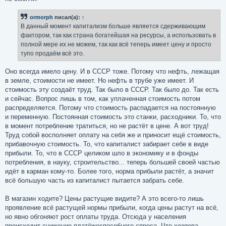
ormorph
писал(а):
↑
В данный момент капитализм больше является сдерживающим
фактором, так как страна богатейшая на ресурсы, а использовать в
полной мере их не можем, так как всё теперь имеет цену и просто
тупо продаём всё это.
Оно всегда имело цену. И в СССР тоже. Потому что нефть, лежащая
в земле, стоимости не имеет. Но нефть в трубе уже имеет. И
стоимость эту создаёт труд. Так было в СССР. Так было до. Так есть
и сейчас. Вопрос лишь в том, как уплаченная стоимость потом
распределяется. Потому что стоимость распадается на постоянную
и переменную. Постоянная стоимость это станки, расходники. То, что
в момент потребление тратиться, но не растёт в цене. А вот труд!
Труд собой восполняет оплату на себя же и приносит ещё стоимость,
прибавочную стоимость. То, что капиталист забирает себе в виде
прибыли. То, что в СССР целиком шло в экономику и в фонды
потребления, в науку, строительство... теперь большей своей частью
идёт в карман кому-то. Более того, норма прибыли растёт, а значит
всё большую часть из капиталист пытается забрать себе.
В магазин ходите? Цены растущие видите? А это всего-то лишь
проявление всё растущей нормы прибыли, когда цены растут на всё,
но явно обгоняют рост оплаты труда. Отсюда у населения
происходит снижение платёжеспособного спроса. Что хозяева