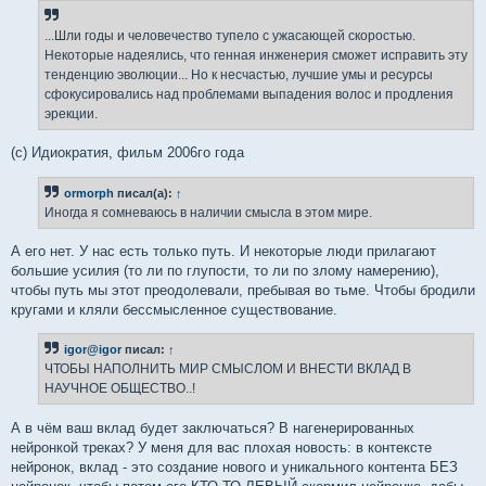
...Шли годы и человечество тупело с ужасающей скоростью.
Некоторые надеялись, что генная инженерия сможет исправить эту
тенденцию эволюции... Но к несчастью, лучшие умы и ресурсы
сфокусировались над проблемами выпадения волос и продления
эрекции.
(c) Идиократия, фильм 2006го года
ormorph
писал(а):
↑
Иногда я сомневаюсь в наличии смысла в этом мире.
А его нет. У нас есть только путь. И некоторые люди прилагают
большие усилия (то ли по глупости, то ли по злому намерению),
чтобы путь мы этот преодолевали, пребывая во тьме. Чтобы бродили
кругами и кляли бессмысленное существование.
igor@igor
писал:
↑
ЧТОБЫ НАПОЛНИТЬ МИР СМЫСЛОМ И ВНЕСТИ ВКЛАД В
НАУЧНОЕ ОБЩЕСТВО..!
А в чём ваш вклад будет заключаться? В нагенерированных
нейронкой треках? У меня для вас плохая новость: в контексте
нейронок, вклад - это создание нового и уникального контента БЕЗ