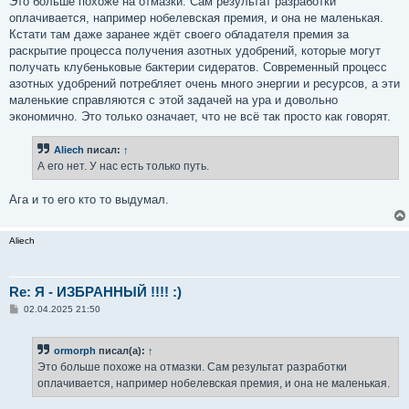
Это больше похоже на отмазки. Сам результат разработки
оплачивается, например нобелевская премия, и она не маленькая.
Кстати там даже заранее ждёт своего обладателя премия за
раскрытие процесса получения азотных удобрений, которые могут
получать клубеньковые бактерии сидератов. Современный процесс
азотных удобрений потребляет очень много энергии и ресурсов, а эти
маленькие справляются с этой задачей на ура и довольно
экономично. Это только означает, что не всё так просто как говорят.
Aliech
писал:
↑
А его нет. У нас есть только путь.
Ага и то его кто то выдумал.
Aliech
Re: Я - ИЗБРАННЫЙ !!!! :)
С
02.04.2025 21:50
о
о
б
ormorph
писал(а):
↑
щ
е
Это больше похоже на отмазки. Сам результат разработки
н
оплачивается, например нобелевская премия, и она не маленькая.
и
е