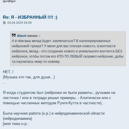
igor@igor
Re: Я - ИЗБРАННЫЙ !!!! :)
С
03.04.2025 04:00
о
о
б
Aliech
писал:
↑
щ
е
А в чём ваш вклад будет заключаться? В нагенерированных
н
нейронкой треках? У меня для вас плохая новость: в контексте
и
е
нейронок, вклад - это создание нового и уникального контента БЕЗ
нейронок, чтобы потом его КТО-ТО ЛЕВЫЙ скормил нейронке, дабы
та научилась чему-то новому.
НЕТ..!
(Музыка это так, для души...)
...
Я когда студентом был (нейронки не были развиты ; ручками на
листочке / или в тетради решал примеры. - Алитически или с
помощью численных методом Рунге-Кутта в частности)...
Была научная работа (н.р.) в нейродинамической области
(нейродинамика)
[моя тема н.р.: