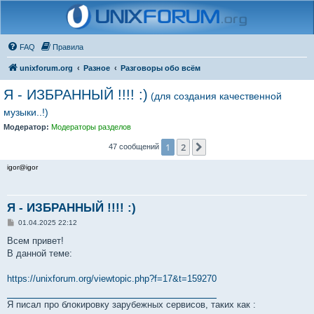
FAQ
Правила
unixforum.org
Разное
Разговоры обо всём
Я - ИЗБРАННЫЙ !!!! :)
(для создания качественной
музыки..!)
Модератор:
Модераторы разделов
1
2
След.
47 сообщений
igor@igor
Я - ИЗБРАННЫЙ !!!! :)
С
01.04.2025 22:12
о
о
Всем привет!
б
В данной теме:
щ
е
н
https://unixforum.org/viewtopic.php?f=17&t=159270
и
е
Я писал про блокировку зарубежных сервисов, таких как :