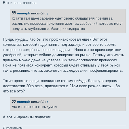
Вот и весь рассказ.
ormorph
писал(а):
↑
Кстати там даже заранее ждёт своего обладателя премия за
раскрытие процесса получения азотных удобрений, которые могут
получать клубеньковые бактерии сидератов.
Ну-да, ну-да... Кто бы это профинансировал ещё? Вот этот
коллектив, который надо нанять под задачу, и вот всё то время,
которое он сожрёт на решение задачи... Явно же не производители
удобрений, которые сейчас доминируют на рынке. Потому что иметь
прибыль можно даже на устаревших технологических процессах.
Пока не появится конкурент, который будет отнимать у тебя рынок
так агрессивно, что аж захочется исследования профинансировать.
Такие простые вещи, очевидные какому-нибудь Ленину в первом
десятилетии 20го века, приходится в 21ом веке разжёвывать... За
что всё это?
ormorph
писал(а):
↑
Ага и то его кто то выдумал.
А вот и идеализм подвезли.
С уважением,