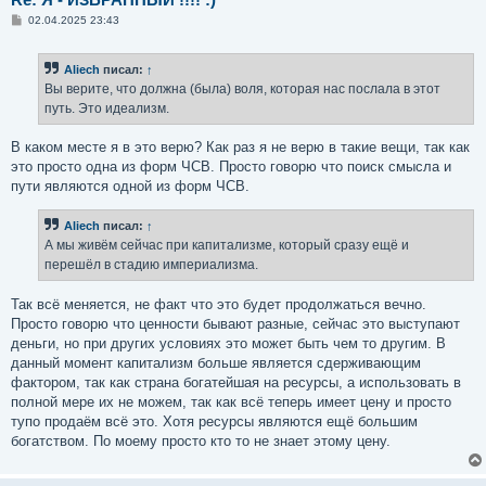
С
02.04.2025 23:43
о
о
б
Aliech
писал:
↑
щ
е
Вы верите, что должна (была) воля, которая нас послала в этот
н
путь. Это идеализм.
и
е
В каком месте я в это верю? Как раз я не верю в такие вещи, так как
это просто одна из форм ЧСВ. Просто говорю что поиск смысла и
пути являются одной из форм ЧСВ.
Aliech
писал:
↑
А мы живём сейчас при капитализме, который сразу ещё и
перешёл в стадию империализма.
Так всё меняется, не факт что это будет продолжаться вечно.
Просто говорю что ценности бывают разные, сейчас это выступают
деньги, но при других условиях это может быть чем то другим. В
данный момент капитализм больше является сдерживающим
фактором, так как страна богатейшая на ресурсы, а использовать в
полной мере их не можем, так как всё теперь имеет цену и просто
тупо продаём всё это. Хотя ресурсы являются ещё большим
богатством. По моему просто кто то не знает этому цену.