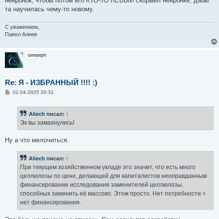
нейронок, чтобы потом его КТО-ТО ЛЕВЫЙ скормил нейронке, дабы
та научилась чему-то новому.
С уважением,
Павел Алиев
ormorph
Re: Я - ИЗБРАННЫЙ !!!! :)
С
02.04.2025 20:31
о
о
б
Aliech
писал:
↑
щ
е
Эк вы замахнулись!
н
и
е
Ну а что мелочиться.
Aliech
писал:
↑
При текущем хозяйственном укладе это значит, что есть много
целлюлозы по цене, делающей для капиталистов неоправданным
финансирование исследования заменителей целлюлозы,
способных заменить её массово. Этож просто. Нет потребности =
нет финансирования.