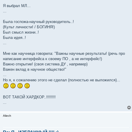
Я выбрал МЛ...
...
Была госпожа-научный руководитель..!
(Культ личности! / БОГИНЯ!)
Был смысл жизни..!
Была идея..!
...
Мне как научница говорила: "Важны научные результаты! (речь про
написание интерфейса к своему ПО , а не интерфейс!)
Важно открытие! (своя система ДУ , например)
Важен вклад в научное общество!"
...
Но я, к сожалению этого не сделал (полностью не выложился)...
ВОТ ТАКОЙ ХАРДКОР..!!!!!!!!
...
Aliech