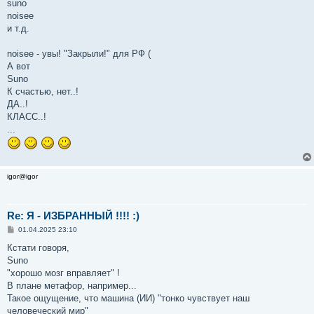
suno
noisee
и т.д.
noisee - увы! "Закрыли!" для РФ (
А вот
Suno
К счастью, нет..!
ДА..!
КЛАСС..!
...
igor@igor
Re: Я - ИЗБРАННЫЙ !!!! :)
С
01.04.2025 23:10
о
о
Кстати говоря,
б
Suno
щ
е
"хорошо мозг вправляет" !
н
В плане метафор, например...
и
е
Такое ощущение, что машина (ИИ) "тонко чувствует наш
человеческий мир"