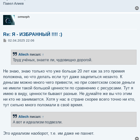
Павел Алиев
ormorph
Re: Я - ИЗБРАННЫЙ !!!! :)
С
02.04.2025 22:06
о
о
б
Aliech
писал:
↑
щ
е
Труд учёных, знаете ли, чудовищно дорогой.
н
и
е
Не знаю, знаю только что уже больше 20 лет как за это премия
положена, но что делать если тут даже зацепиться незачто. К
деньгам можно много чего привести, но при советском союзе деньги
не имели такой большой ценности по сравнению с ресурсами. Тут я
имею в виду, ценности бывают разные. Не думайте же вы что этим
ни кто не занимается. Хотя у нас в стране скорее всего точно ни кто,
тут сильно много поломали в своё время.
Aliech
писал:
↑
А вот и идеализм подвезли.
Это идеализм наоборот, т.е. им даже не пахнет.