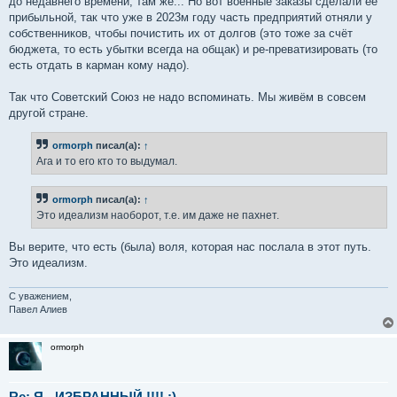
до недавнего времени, там же... Но вот военные заказы сделали её
прибыльной, так что уже в 2023м году часть предприятий отняли у
собственников, чтобы почистить их от долгов (это тоже за счёт
бюджета, то есть убытки всегда на общак) и ре-преватизировать (то
есть отдать в карман кому надо).
Так что Советский Союз не надо вспоминать. Мы живём в совсем
другой стране.
ormorph
писал(а):
↑
Ага и то его кто то выдумал.
ormorph
писал(а):
↑
Это идеализм наоборот, т.е. им даже не пахнет.
Вы верите, что есть (была) воля, которая нас послала в этот путь.
Это идеализм.
С уважением,
Павел Алиев
ormorph
Re: Я - ИЗБРАННЫЙ !!!! :)