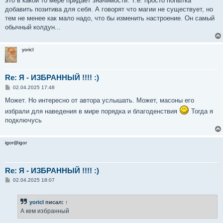
это в какой то мере придаёт значимости. Т.е. просто попытка
добавить позитива для себя. А говорят что магии не существует, но
тем не менее как мало надо, что бы изменить настроение. Он самый
обычный колдун...
yoricI
Re: Я - ИЗБРАННЫЙ !!!! :)
С
02.04.2025 17:48
о
о
Может. Но интересно от автора услышать. Может, масоны его
б
избрали для наведения в мире порядка и благоденствия
Тогда я
щ
е
подключусь
н
и
е
igor@igor
Re: Я - ИЗБРАННЫЙ !!!! :)
С
02.04.2025 18:07
о
о
б
yoricI
писал:
↑
щ
е
А кем избранный
н
и