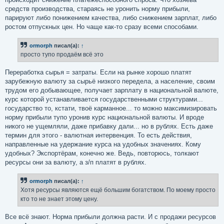
средств производства, стараясь не уронить норму прибыли,
парируют либо понижением качества, либо снижением зарплат, либо
ростом отпускных цен. Но чаще как-то сразу всеми способами.
ormorph
писал(а):
↑
просто тупо продаём всё это
Переработка сырья = затраты. Если на рынке хорошо платят
зарубежную валюту за сырьё низкого передела, а население, своим
трудом его добывающее, получает зарплату в национальной валюте,
курс которой устанавливается государственными структурами...
государство то, кстати, твоё карманное... то можно максимизировать
норму прибыли тупо уронив курс национальной валюты. И вроде
никого не ущемляли, даже прибавку дали... но в рублях. Есть даже
термин для этого - валютная интервенция. То есть действия,
направленные на удержание курса на удобных значениях. Кому
удобных? Экспортёрам, конечно же. Ведь, повторюсь, толкают
ресурсы они за валюту, а з/п платят в рублях.
ormorph
писал(а):
↑
Хотя ресурсы являются ещё большим богатством. По моему просто
кто то не знает этому цену.
Все всё знают. Норма прибыли должна расти. И с продажи ресурсов