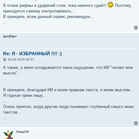
В плане рифмы и ударений слов, пока немного сдаёт!
Поэтому,
приходится самому контролировать...
В принципе, всем данный сервис рекомендую...
...
igor@igor
Re: Я - ИЗБРАННЫЙ !!!! :)
С
02.04.2025 02:57
о
о
А также, у меня складывается такое ощущение, что ИИ "читает мои
б
мысли"...
щ
е
...
н
и
е
В принципе, благодаря ИИ и моим правкам текста, и моим мыслям...
Я годные треки пишу...
...
Очень приятно, когда другие люди понимают глубинный смысл моих
текстов...
...
SwapON