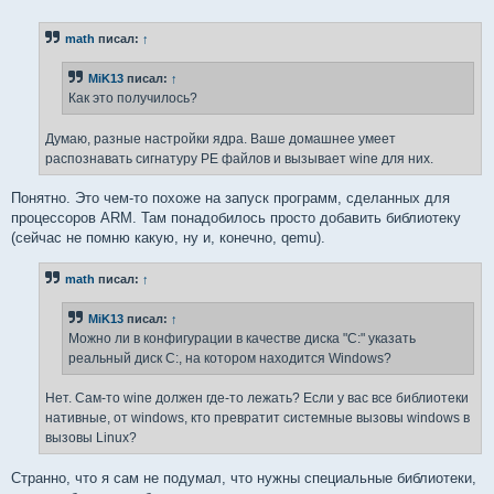
о
о
б
math
писал:
↑
щ
е
н
MiK13
писал:
↑
и
е
Как это получилось?
Думаю, разные настройки ядра. Ваше домашнее умеет
распознавать сигнатуру PE файлов и вызывает wine для них.
Понятно. Это чем-то похоже на запуск программ, сделанных для
процессоров ARM. Там понадобилось просто добавить библиотеку
(сейчас не помню какую, ну и, конечно, qemu).
math
писал:
↑
MiK13
писал:
↑
Можно ли в конфигурации в качестве диска "C:" указать
реальный диск C:, на котором находится Windows?
Нет. Сам-то wine должен где-то лежать? Если у вас все библиотеки
нативные, от windows, кто превратит системные вызовы windows в
вызовы Linux?
Странно, что я сам не подумал, что нужны специальные библиотеки,