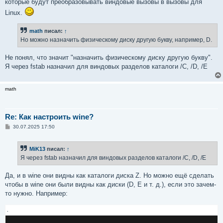
которые будут преобразовывать виндовые вызовы в вызовы для
Linux.
math
писал:
↑
Но можно назначить физическому диску другую букву, например, D.
Не понял, что значит "назначить физическому диску другую букву".
Я через fstab назначил для виндовых разделов каталоги /C, /D, /E
math
Re: Как настроить wine?
С
30.07.2025 17:50
о
о
б
MiK13
писал:
↑
щ
е
Я через fstab назначил для виндовых разделов каталоги /C, /D, /E
н
и
е
Да, и в wine они видны как каталоги диска Z. Но можно ещё сделать
чтобы в wine они были видны как диски (D, E и т. д.), если это зачем-
то нужно. Например:
.