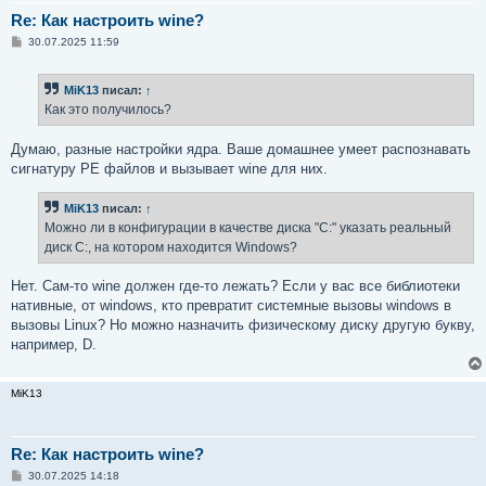
Re: Как настроить wine?
С
30.07.2025 11:59
о
о
б
MiK13
писал:
↑
щ
е
Как это получилось?
н
и
е
Думаю, разные настройки ядра. Ваше домашнее умеет распознавать
сигнатуру PE файлов и вызывает wine для них.
MiK13
писал:
↑
Можно ли в конфигурации в качестве диска "C:" указать реальный
диск C:, на котором находится Windows?
Нет. Сам-то wine должен где-то лежать? Если у вас все библиотеки
нативные, от windows, кто превратит системные вызовы windows в
вызовы Linux? Но можно назначить физическому диску другую букву,
например, D.
MiK13
Re: Как настроить wine?
С
30.07.2025 14:18