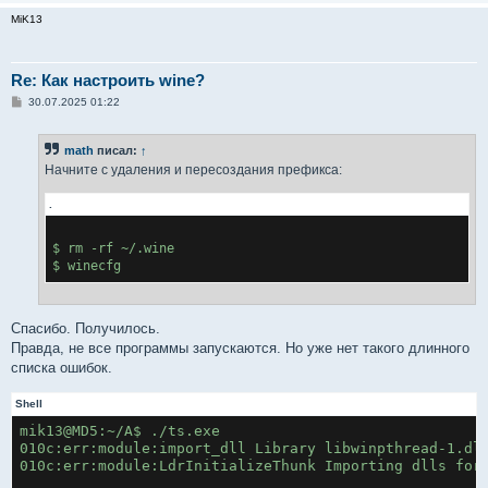
MiK13
Re: Как настроить wine?
С
30.07.2025 01:22
о
о
б
math
писал:
↑
щ
е
Начните с удаления и пересоздания префикса:
н
и
.
е
$ rm -rf ~/.wine
Спасибо. Получилось.
Правда, не все программы запускаются. Но уже нет такого длинного
списка ошибок.
Shell
mik13@MD5:~/A$ ./ts.exe
010c:err:module:import_dll Library libwinpthread-1.dl
010c:err:module:LdrInitializeThunk Importing dlls for