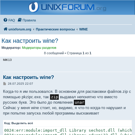
FAQ
Правила
unixforum.org
Практические вопросы
WINE
Как настроить wine?
Модератор:
Модераторы разделов
8 сообщений • Страница
1
из
1
MiK13
Как настроить wine?
С
28.07.2025 22:07
о
о
Когда-то я им пользовался. В основном для распаковки файлов.zip с
б
помощью pkzipc.exe, так
zip
выдавал непонятно что вместо
щ
е
русских букв. Это было до появления
unar
н
Сейчас у меня wine стоит, но, видимо, я что-то когда-то нарушил и
и
е
при попытке запуска любой программы выскакивает
Код:
Выделить всё
0024:err:module:import_dll Library sechost.dll (which 