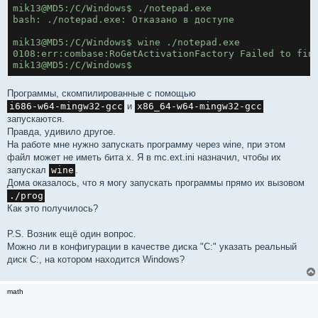
mik13@MD5:/C/Windows$ ./notepad.exe 
bash: ./notepad.exe: Отказано в доступе
mik13@MD5:/C/Windows$ wine ./notepad.exe 
0108:err:combase:RoGetActivationFactory Failed to fin
mik13@MD5:/C/Windows$ 
Программы, скомпилированные с помощью
i686-w64-mingw32-gcc
и
x86_64-w64-mingw32-gcc
запускаются.
Правда, удивило другое.
На работе мне нужно запускать программу через wine, при этом
файл может не иметь бита x. Я в mc.ext.ini назначил, чтобы их
запускал
wine
.
Дома оказалось, что я могу запускать программы прямо их вызовом
./prog
Как это получилось?
P.S. Возник ещё один вопрос.
Можно ли в конфигурации в качестве диска "C:" указать реальный
диск C:, на котором находится Windows?
math