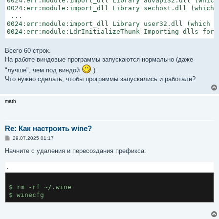
0024:err:module:import_dll Library advapi32.dll (which
0024:err:module:import_dll Library sechost.dll (which 
 ...

0024:err:module:import_dll Library user32.dll (which i
0024:err:module:LdrInitializeThunk Importing dlls for 
Всего 60 строк.
На работе виндовые программы запускаются нормально (даже
"лучше", чем под виндой
)
Что нужно сделать, чтобы программы запускались и работали?
math
Re: Как настроить wine?
С
29.07.2025 01:17
о
о
Начните с удаления и пересоздания префикса:
б
щ
.
е
н
и
е
$ rm -rf ~/.wine