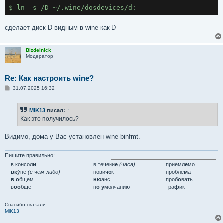
сделает диск D видным в wine как D
Bizdelnick
Модератор
Re: Как настроить wine?
С
31.07.2025 16:32
о
о
б
MiK13
писал:
↑
щ
е
Как это получилось?
н
и
е
Видимо, дома у Вас установлен wine-binfmt.
Пишите правильно:
в консол
и
в течени
е
(часа)
приемл
е
мо
вк
у́пе
(с чем-либо)
нович
о
к
пробле
м
а
в о
бщем
ню
анс
проб
о
вать
в
оо
бще
п
о у
молчанию
тра
ф
ик
Спасибо сказали:
MiK13