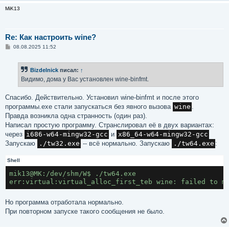
MiK13
Re: Как настроить wine?
С
08.08.2025 11:52
о
о
б
Bizdelnick
писал:
↑
щ
е
Видимо, дома у Вас установлен wine-binfmt.
н
и
е
Спасибо. Действительно. Установил wine-binfmt и после этого
программы.exe стали запускаться без явного вызова
wine
.
Правда возникла одна странность (один раз).
Написал простую программу. Странслировал её в двух вариантах:
через
i686-w64-mingw32-gcc
и
x86_64-w64-mingw32-gcc
Запускаю
./tw32.exe
-- всё нормально. Запускаю
./tw64.exe
:
Shell
mik13@MK:/dev/shm/W$ ./tw64.exe 
err:virtual:virtual_alloc_first_teb wine: failed to m
Но программа отработала нормально.
При повторном запуске такого сообщения не было.