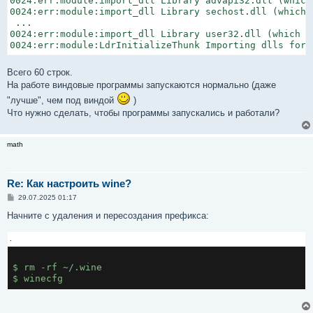
0024:err:module:import_dll Library advapi32.dll (which
0024:err:module:import_dll Library sechost.dll (which 
 ...

0024:err:module:import_dll Library user32.dll (which i
0024:err:module:LdrInitializeThunk Importing dlls for 
Всего 60 строк.
На работе виндовые программы запускаются нормально (даже
"лучше", чем под виндой
)
Что нужно сделать, чтобы программы запускались и работали?
math
Re: Как настроить wine?
С
29.07.2025 01:17
о
о
Начните с удаления и пересоздания префикса:
б
щ
.
е
н
и
е
$ rm -rf ~/.wine