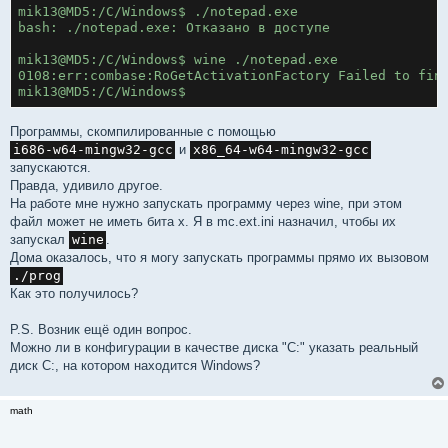
mik13@MD5:/C/Windows$ ./notepad.exe 
bash: ./notepad.exe: Отказано в доступе
mik13@MD5:/C/Windows$ wine ./notepad.exe 
0108:err:combase:RoGetActivationFactory Failed to fin
mik13@MD5:/C/Windows$ 
Программы, скомпилированные с помощью
i686-w64-mingw32-gcc
и
x86_64-w64-mingw32-gcc
запускаются.
Правда, удивило другое.
На работе мне нужно запускать программу через wine, при этом
файл может не иметь бита x. Я в mc.ext.ini назначил, чтобы их
запускал
wine
.
Дома оказалось, что я могу запускать программы прямо их вызовом
./prog
Как это получилось?
P.S. Возник ещё один вопрос.
Можно ли в конфигурации в качестве диска "C:" указать реальный
диск C:, на котором находится Windows?
math