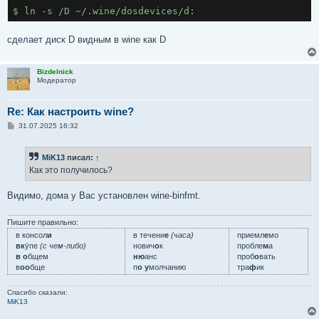
сделает диск D видным в wine как D
Bizdelnick
Модератор
Re: Как настроить wine?
С
31.07.2025 16:32
о
о
б
MiK13
писал:
↑
щ
е
Как это получилось?
н
и
е
Видимо, дома у Вас установлен wine-binfmt.
Пишите правильно:
в консол
и
в течени
е
(часа)
приемл
е
мо
вк
у́пе
(с чем-либо)
нович
о
к
пробле
м
а
в о
бщем
ню
анс
проб
о
вать
в
оо
бще
п
о у
молчанию
тра
ф
ик
Спасибо сказали:
MiK13