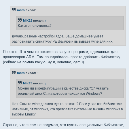
о
о
б
math
писал:
↑
щ
е
н
MiK13
писал:
↑
и
е
Как это получилось?
Думаю, разные настройки ядра. Ваше домашнее умеет
распознавать сигнатуру PE файлов и вызывает wine для них.
Понятно. Это чем-то похоже на запуск программ, сделанных для
процессоров ARM. Там понадобилось просто добавить библиотеку
(сейчас не помню какую, ну и, конечно, qemu).
math
писал:
↑
MiK13
писал:
↑
Можно ли в конфигурации в качестве диска "C:" указать
реальный диск C:, на котором находится Windows?
Нет. Сам-то wine должен где-то лежать? Если у вас все библиотеки
нативные, от windows, кто превратит системные вызовы windows в
вызовы Linux?
Странно, что я сам не подумал, что нужны специальные библиотеки,