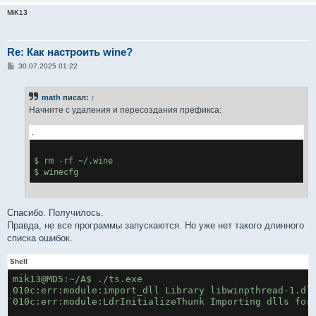
MiK13
Re: Как настроить wine?
С
30.07.2025 01:22
о
о
б
math
писал:
↑
щ
е
Начните с удаления и пересоздания префикса:
н
и
.
е
$ rm -rf ~/.wine
Спасибо. Получилось.
Правда, не все программы запускаются. Но уже нет такого длинного
списка ошибок.
Shell
mik13@MD5:~/A$ ./ts.exe
010c:err:module:import_dll Library libwinpthread-1.dl
010c:err:module:LdrInitializeThunk Importing dlls for