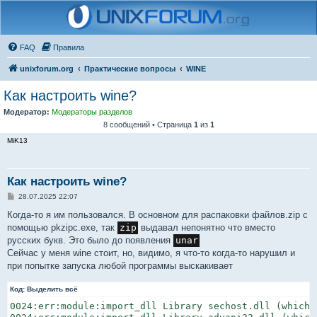
FAQ
Правила
unixforum.org
Практические вопросы
WINE
Как настроить wine?
Модератор:
Модераторы разделов
8 сообщений • Страница
1
из
1
MiK13
Как настроить wine?
С
28.07.2025 22:07
о
о
Когда-то я им пользовался. В основном для распаковки файлов.zip с
б
помощью pkzipc.exe, так
zip
выдавал непонятно что вместо
щ
е
русских букв. Это было до появления
unar
н
Сейчас у меня wine стоит, но, видимо, я что-то когда-то нарушил и
и
е
при попытке запуска любой программы выскакивает
Код:
Выделить всё
0024:err:module:import_dll Library sechost.dll (which 