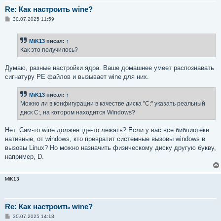
Re: Как настроить wine?
С
30.07.2025 11:59
о
о
б
MiK13
писал:
↑
щ
е
Как это получилось?
н
и
е
Думаю, разные настройки ядра. Ваше домашнее умеет распознавать
сигнатуру PE файлов и вызывает wine для них.
MiK13
писал:
↑
Можно ли в конфигурации в качестве диска "C:" указать реальный
диск C:, на котором находится Windows?
Нет. Сам-то wine должен где-то лежать? Если у вас все библиотеки
нативные, от windows, кто превратит системные вызовы windows в
вызовы Linux? Но можно назначить физическому диску другую букву,
например, D.
MiK13
Re: Как настроить wine?
С
30.07.2025 14:18