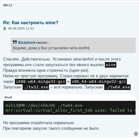
MiK13
Re: Как настроить wine?
С
08.08.2025 11:52
о
о
б
Bizdelnick
писал:
↑
щ
е
Видимо, дома у Вас установлен wine-binfmt.
н
и
е
Спасибо. Действительно. Установил wine-binfmt и после этого
программы.exe стали запускаться без явного вызова
wine
.
Правда возникла одна странность (один раз).
Написал простую программу. Странслировал её в двух вариантах:
через
i686-w64-mingw32-gcc
и
x86_64-w64-mingw32-gcc
Запускаю
./tw32.exe
-- всё нормально. Запускаю
./tw64.exe
:
Shell
mik13@MK:/dev/shm/W$ ./tw64.exe 
err:virtual:virtual_alloc_first_teb wine: failed to m
Но программа отработала нормально.
При повторном запуске такого сообщения не было.