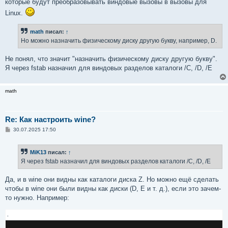
которые будут преобразовывать виндовые вызовы в вызовы для
Linux.
math
писал:
↑
Но можно назначить физическому диску другую букву, например, D.
Не понял, что значит "назначить физическому диску другую букву".
Я через fstab назначил для виндовых разделов каталоги /C, /D, /E
math
Re: Как настроить wine?
С
30.07.2025 17:50
о
о
б
MiK13
писал:
↑
щ
е
Я через fstab назначил для виндовых разделов каталоги /C, /D, /E
н
и
е
Да, и в wine они видны как каталоги диска Z. Но можно ещё сделать
чтобы в wine они были видны как диски (D, E и т. д.), если это зачем-
то нужно. Например:
.