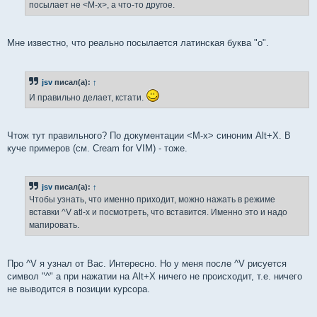
посылает не <M-x>, а что-то другое.
и
е
Мне известно, что реально посылается латинская буква "o".
jsv
писал(а):
↑
И правильно делает, кстати.
Чтож тут правильного? По документации <M-x> синоним Alt+X. В
куче примеров (см. Cream for VIM) - тоже.
jsv
писал(а):
↑
Чтобы узнать, что именно приходит, можно нажать в режиме
вставки ^V atl-x и посмотреть, что вставится. Именно это и надо
мапировать.
Про ^V я узнал от Вас. Интересно. Но у меня после ^V рисуется
символ "^" а при нажатии на Alt+X ничего не происходит, т.е. ничего
не выводится в позиции курсора.