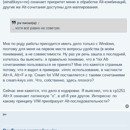
(winaltkeys=no) означает приоритет меню в обработке Alt-комбинаций,
другие же Alt-сочетания доступны для маппирования.
jsv
писал(а):
↑
... хотя всё равно не советую.
Мне по роду работы приходится иметь дело только с Windows,
поэтому для меня на первом месте вопросы удобства (в моём
понимании), а не совместимости. Ну раз уж речь зашла о последней,
хотелось бы выяснить: я правильно понимаю, что в *nix Alt-
сочетаниями пользоваться не принято? Мне это кажется странным
потому, что я видел в примерах .vimrc использование, в частности
Alt+A, Alt+F и пр. Cream for VIM поставляется с такими сочетаниями
в cream-keys.vim. Что, собственно, здесь плохого?
Сейчас мне кажется, что дело в кодировке. Я выяснил, что в cp1251
Alt+X означает латинскую "o", в utf-8 уже другое. Интересно: по
какому принципу VIM преобразует Alt-последовательности?
jsv