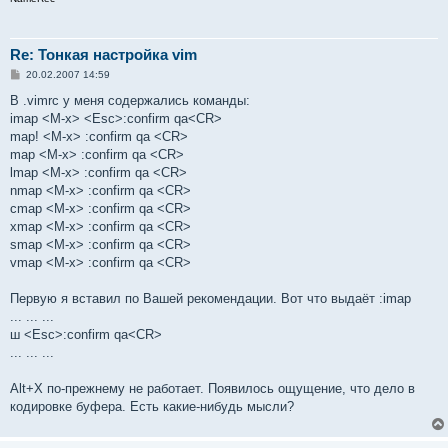
Re: Тонкая настройка vim
С
20.02.2007 14:59
о
о
В .vimrc у меня содержались команды:
б
imap <M-x> <Esc>:confirm qa<CR>
щ
е
map! <M-x> :confirm qa <CR>
н
map <M-x> :confirm qa <CR>
и
е
lmap <M-x> :confirm qa <CR>
nmap <M-x> :confirm qa <CR>
cmap <M-x> :confirm qa <CR>
xmap <M-x> :confirm qa <CR>
smap <M-x> :confirm qa <CR>
vmap <M-x> :confirm qa <CR>
Первую я вставил по Вашей рекомендации. Вот что выдаёт :imap
... ... ...
ш <Esc>:confirm qa<CR>
... ... ...
Alt+X по-прежнему не работает. Появилось ощущение, что дело в
кодировке буфера. Есть какие-нибудь мысли?