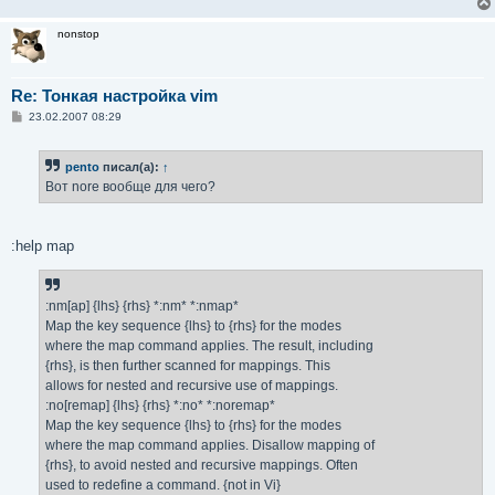
nonstop
Re: Тонкая настройка vim
С
23.02.2007 08:29
о
о
б
pento
писал(а):
↑
щ
е
Вот nore вообще для чего?
н
и
е
:help map
:nm[ap] {lhs} {rhs} *:nm* *:nmap*
Map the key sequence {lhs} to {rhs} for the modes
where the map command applies. The result, including
{rhs}, is then further scanned for mappings. This
allows for nested and recursive use of mappings.
:no[remap] {lhs} {rhs} *:no* *:noremap*
Map the key sequence {lhs} to {rhs} for the modes
where the map command applies. Disallow mapping of
{rhs}, to avoid nested and recursive mappings. Often
used to redefine a command. {not in Vi}