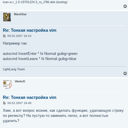
е
ivan-a-r_1.0-19791224.3_ru_i786.deb (testing)
BlackStar
Re: Тонкая настройка vim
С
09.02.2007 16:14
о
о
Например так:
б
щ
е
autocmd InsertEnter * hi Normal guibg=green
н
autocmd InsertLeave * hi Normal guibg=blue
и
е
LightLang Team
WarlorD
Re: Тонкая настройка vim
С
09.02.2007 19:48
о
о
Хмм, а вот вопрос возник, как сделать функцию, удалающую строку
б
по регекспу? На пустую-то заменить легко, а вот полностью
щ
е
удалить?
н
и