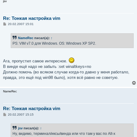
jsv
Re: Тонкая настройка vim
С
20.02.2007 15:01
о
о
б
NameRec
писал(а):
↑
щ
е
PS: VIM v7.0 для Windows. OS: Windows XP SP2.
н
и
е
Ага, пропустил самое интересное.
В винде ещё надо не забыть :set winaltkeys=no
Должно помочь (во всяком случае когда-то давно у меня работало,
правда, это ещё под win98 было), хотя всё равно не советую.
NameRec
Re: Тонкая настройка vim
С
20.02.2007 15:15
о
о
б
jsv
писал(а):
↑
щ
е
Ну, видимо, терминал/иксы/винда или что там у вас по Alt-x
н