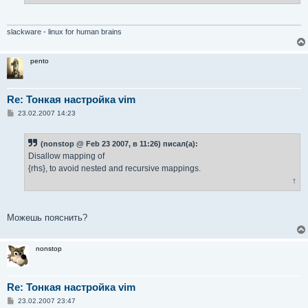
slackware - linux for human brains
pento
Re: Тонкая настройка vim
С
23.02.2007 14:23
о
о
б
(nonstop @ Feb 23 2007, в 11:26) писал(а):
щ
е
Disallow mapping of
н
{rhs}, to avoid nested and recursive mappings.
и
е
↑
Можешь пояснить?
nonstop
Re: Тонкая настройка vim
С
23.02.2007 23:47