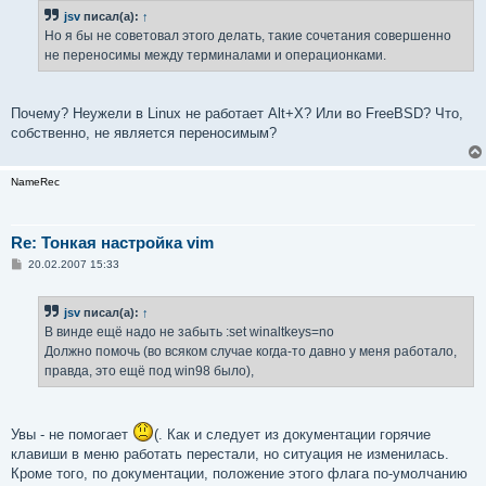
jsv
писал(а):
↑
Но я бы не советовал этого делать, такие сочетания совершенно
не переносимы между терминалами и операционками.
Почему? Неужели в Linux не работает Alt+X? Или во FreeBSD? Что,
собственно, не является переносимым?
NameRec
Re: Тонкая настройка vim
С
20.02.2007 15:33
о
о
б
jsv
писал(а):
↑
щ
е
В винде ещё надо не забыть :set winaltkeys=no
н
Должно помочь (во всяком случае когда-то давно у меня работало,
и
е
правда, это ещё под win98 было),
Увы - не помогает
(. Как и следует из документации горячие
клавиши в меню работать перестали, но ситуация не изменилась.
Кроме того, по документации, положение этого флага по-умолчанию