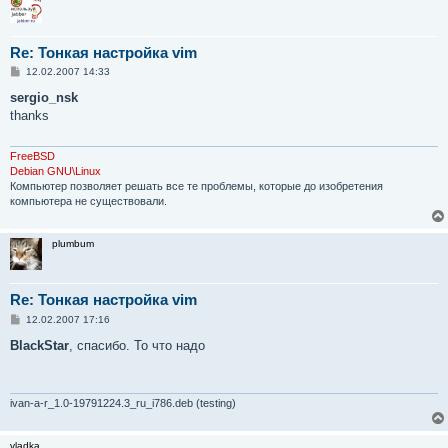
Re: Тонкая настройка vim
С
12.02.2007 14:33
о
о
sergio_nsk
б
thanks
щ
е
н
и
FreeBSD
е
Debian GNU\Linux
Компьютер позволяет решать все те проблемы, которые до изобретения
компьютера не существовали.
plumbum
Re: Тонкая настройка vim
С
12.02.2007 17:16
о
о
BlackStar
, спасибо. То что надо
б
щ
е
н
и
ivan-a-r_1.0-19791224.3_ru_i786.deb (testing)
е
vladka