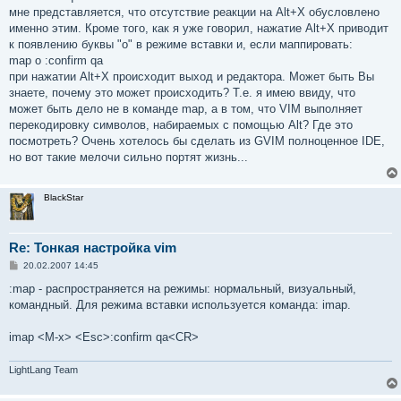
мне представляется, что отсутствие реакции на Alt+X обусловлено
именно этим. Кроме того, как я уже говорил, нажатие Alt+X приводит
к появлению буквы "o" в режиме вставки и, если маппировать:
map o :confirm qa
при нажатии Alt+X происходит выход и редактора. Может быть Вы
знаете, почему это может происходить? Т.е. я имею ввиду, что
может быть дело не в команде map, а в том, что VIM выполняет
перекодировку символов, набираемых с помощью Alt? Где это
посмотреть? Очень хотелось бы сделать из GVIM полноценное IDE,
но вот такие мелочи сильно портят жизнь...
BlackStar
Re: Тонкая настройка vim
С
20.02.2007 14:45
о
о
:map - распространяется на режимы: нормальный, визуальный,
б
командный. Для режима вставки используется команда: imap.
щ
е
н
imap <M-x> <Esc>:confirm qa<CR>
и
е
LightLang Team