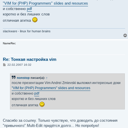
б
"VIM for (PHP) Programmers" slides and resources
щ
е
и собственно
pdf
н
коротко и без лишних слов
и
е
отличная агитка
slackware - linux for human brains
NameRec
Re: Тонкая настройка vim
С
22.02.2007 16:32
о
о
б
nonstop
писал(а):
↑
щ
е
после презентации Vim Andrei Zmievski выложил интересные доки
н
"VIM for (PHP) Programmers" slides and resources
и
е
и собственно
pdf
коротко и без лишних слов
отличная агитка
Спасибо за ссылку. Только чувствую, что доводить до состояния
"привычного" Multi-Edit придётся долго... Но попробую!