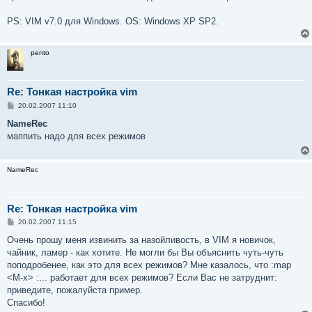
PS: VIM v7.0 для Windows. OS: Windows XP SP2.
pento
Re: Тонкая настройка vim
С
20.02.2007 11:10
о
о
NameRec
б
маппить надо для всех режимов
щ
е
н
и
NameRec
е
Re: Тонкая настройка vim
С
20.02.2007 11:15
о
о
Очень прошу меня извинить за назойливость, в VIM я новичок,
б
чайник, ламер - как хотите. Не могли бы Вы объяснить чуть-чуть
щ
е
поподробенее, как это для всех режимов? Мне казалось, что :map
н
<M-x> :... работает для всех режимов? Если Вас не затруднит:
и
е
приведите, пожалуйста пример.
Спасибо!