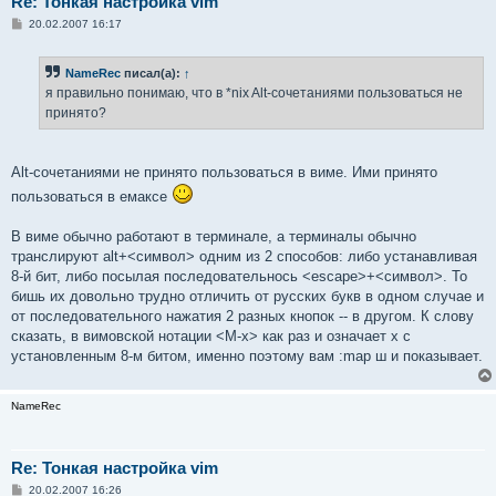
Re: Тонкая настройка vim
С
20.02.2007 16:17
о
о
б
NameRec
писал(а):
↑
щ
е
я правильно понимаю, что в *nix Alt-сочетаниями пользоваться не
н
принято?
и
е
Alt-сочетаниями не принято пользоваться в виме. Ими принято
пользоваться в емаксе
В виме обычно работают в терминале, а терминалы обычно
транслируют alt+<символ> одним из 2 способов: либо устанавливая
8-й бит, либо посылая последовательнось <escape>+<символ>. То
бишь их довольно трудно отличить от русских букв в одном случае и
от последовательного нажатия 2 разных кнопок -- в другом. К слову
сказать, в вимовской нотации <M-x> как раз и означает x с
установленным 8-м битом, именно поэтому вам :map ш и показывает.
NameRec
Re: Тонкая настройка vim
С
20.02.2007 16:26