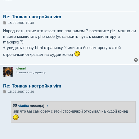
Re: Тонкая настройка vim
С
15.02.2007 19:48
о
о
Народ есть такие кто юзает пхп под вимом ? поскажите plz, можно ли
б
в виме компилить php code (устаносить путь к компилятору и
щ
е
makeprg ?)
н
+ увидеть сразу html страничку ? или что бы сам opery с этой
и
е
строничкой открывал на худой конец
diesel
Бывший модератор
Re: Тонкая настройка vim
С
15.02.2007 20:20
о
о
б
vladka
писал(а):
↑
щ
е
или что бы сам opery с этой строничкой открывал на худой конец
н
и
е