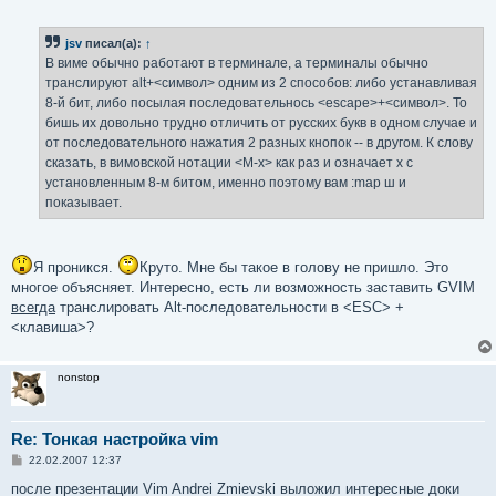
о
о
б
jsv
писал(а):
↑
щ
е
В виме обычно работают в терминале, а терминалы обычно
н
транслируют alt+<символ> одним из 2 способов: либо устанавливая
и
е
8-й бит, либо посылая последовательнось <escape>+<символ>. То
бишь их довольно трудно отличить от русских букв в одном случае и
от последовательного нажатия 2 разных кнопок -- в другом. К слову
сказать, в вимовской нотации <M-x> как раз и означает x с
установленным 8-м битом, именно поэтому вам :map ш и
показывает.
Я проникся.
Круто. Мне бы такое в голову не пришло. Это
многое объясняет. Интересно, есть ли возможность заставить GVIM
всегда
транслировать Alt-последовательности в <ESC> +
<клавиша>?
nonstop
Re: Тонкая настройка vim
С
22.02.2007 12:37
о
о
после презентации Vim Andrei Zmievski выложил интересные доки