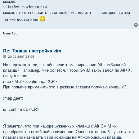
можно.
:.! firefox linuxforum.ru &
можно это же повесить на хоткей/команду итп .... примеров в этом
топике достаточно
NameRec
Re: Тонкая настройка vim
С
20.02.2007 11:05
о
о
Не подскажете ли, как обеспечить маппирование Alt-комбинаций
б
клавиш? Например, мне хочется, чтобы GVIM закрывался по Alt+X:
щ
е
пишу в vimrc:
н
map <M-x> :confirm qa <CR>
и
е
При попытке применить это в режиме вставки получаю букву "o".
:map даёт:
... ... ...
ш :confirm qa <CR>
... ... ...
Я заметил, что при наборе буквенных клавиш с Alt GVIM их
преобразует в некий набор символов. Очень хотелось бы узнать: как
правильно назначать свои команды на Alt-комбинации клавиш.