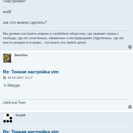
<настройки>
...
endif
как это можно сделать?
Мы должны построить мирное и
свободное общество
, где уважают права и
свободы, где нет угнетённых, обиженных и несправедливо обделённых, где нет
места ненависти и крови... построить его
любой ценой
.
BlackStar
Re: Тонкая настройка vim
С
05.02.2007 10:17
о
о
:h filetype
б
щ
е
н
и
LightLang Team
е
Sceptik
Re: Тонкая настройка vim