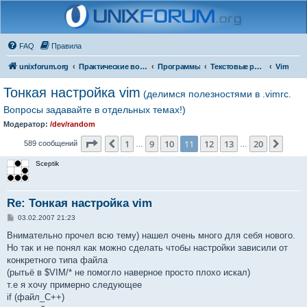
FAQ
Правила
unixforum.org
Практические вопросы
Программы
Текстовые редакторы
Vim
Тонкая настройка vim
(делимся полезностями в .vimrc.
Вопросы задавайте в отдельных темах!)
Модератор:
/dev/random
Страница
11
из
20
1
9
10
11
12
13
20
Пред.
След
589 сообщений
…
…
Sceptik
Re: Тонкая настройка vim
С
03.02.2007 21:23
о
о
Внимательно прочел всю тему) нашел очень много для себя нового.
б
Но так и не понял как можно сделать чтобы настройки зависили от
щ
е
конкретного типа файла
н
(рытьё в $VIM/* не помогло наверное просто плохо искал)
и
е
т.е я хочу примерно следующее
if (файл_C++)