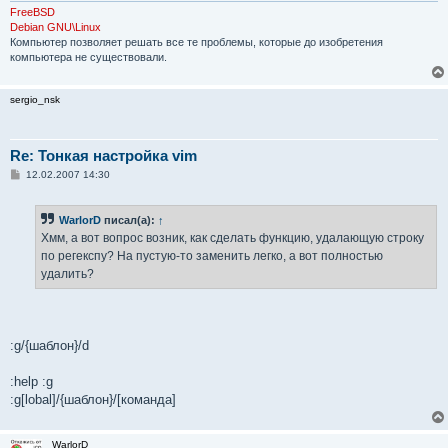
е
FreeBSD
Debian GNU\Linux
Компьютер позволяет решать все те проблемы, которые до изобретения
компьютера не существовали.
sergio_nsk
Re: Тонкая настройка vim
С
12.02.2007 14:30
о
о
б
WarlorD
писал(а):
↑
щ
е
Хмм, а вот вопрос возник, как сделать функцию, удалающую строку
н
по регекспу? На пустую-то заменить легко, а вот полностью
и
е
удалить?
:g/{шаблон}/d
:help :g
:g[lobal]/{шаблон}/[команда]
WarlorD