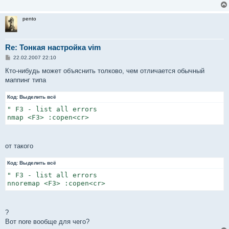
pento
Re: Тонкая настройка vim
С
22.02.2007 22:10
о
о
Кто-нибудь может объяснить толково, чем отличается обычный
б
маппинг типа
щ
е
н
Код:
Выделить всё
и
е
" F3 - list all errors

nmap <F3> :copen<cr>
от такого
Код:
Выделить всё
" F3 - list all errors

nnoremap <F3> :copen<cr>
?
Вот nore вообще для чего?