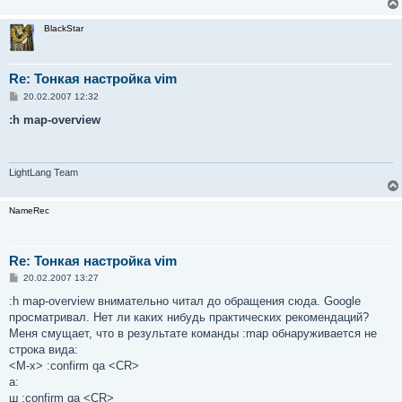
BlackStar
Re: Тонкая настройка vim
С
20.02.2007 12:32
о
о
:h map-overview
б
щ
е
н
и
LightLang Team
е
NameRec
Re: Тонкая настройка vim
С
20.02.2007 13:27
о
о
:h map-overview внимательно читал до обращения сюда. Google
б
просматривал. Нет ли каких нибудь практических рекомендаций?
щ
е
Меня смущает, что в результате команды :map обнаруживается не
н
строка вида:
и
е
<M-x> :confirm qa <CR>
a:
ш :confirm qa <CR>