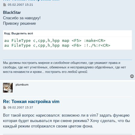
С
05.02.2007 15:21
о
о
BlackStar
б
Спасибо за наводку!
щ
е
Привожу решение
н
и
Код:
е
Выделить всё
au FileType c,cpp,h,hpp map <F5> :make<CR>

au FileType c,cpp,h,hpp map <F6> :!./%:r<CR>
Мы должны построить мирное и
свободное общество
, где уважают права и
свободы, где нет угнетённых, обиженных и несправедливо обделённых, где нет
места ненависти и крови... построить его
любой ценой
.
plumbum
Re: Тонкая настройка vim
С
09.02.2007 15:37
о
о
Вот такой вопрос нарисовался: возможно ли в vim7 задать функцию
б
которая будет вызываться при смене режима? Хочу сделать, что бы
щ
е
каждый режим отображался своим цветом фона.
н
и