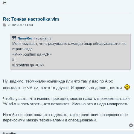
jsv
Re: Тонкая настройка vim
С
20.02.2007 14:53
о
о
б
NameRec
писал(а):
↑
щ
е
Меня смущает, что в результате команды :map обнаруживается не
н
строка вида:
и
е
<M-x> :confirm qa <CR>
a:
ш :confirm qa <CR>
Ну, видимо, терминал/иксы/винда или что там у вас по Alt-x
посылает не <M-x>, а что-то другое. И правильно делает, кстати.
Чтобы узнать, что именно приходит, можно нажать в режиме вставки
^V atl-x и посмотреть, что вставится. Именно это и надо мапировать.
Но я бы не советовал этого делать, такие сочетания совершенно не
переносимы между терминалами и операционками.
NameRec