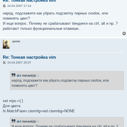
Re: Тонкая настройка vim
С
24.04.2007 17:14
о
о
народ, подскажите как убрать подсветку парных скобок, или
б
поменять цвет?
щ
е
И еще вопрос. Почему не срабатывают биндинги на ctrl, alt и пр..?
н
работают только функциональные клавиши..
и
е
pento
Re: Тонкая настройка vim
С
24.04.2007 20:07
о
о
б
al.t
писал(а):
↑
щ
е
народ, подскажите как убрать подсветку парных скобок, или
н
поменять цвет?
и
е
set mps-=(:)
Для цвета
hi MatchParen ctermfg=red ctermbg=NONE
al.t
писал(а):
↑
И еще вопрос. Почему не срабатывают биндинги на ctrl, alt и пр..?