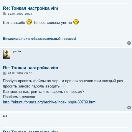
Re: Тонкая настройка vim
С
11.04.2007 16:24
о
о
Вот спасибо
Теперь совсем уютно
б
щ
е
н
и
Внедрим Linux в образовательный процесс!
е
pento
Re: Тонкая настройка vim
С
24.04.2007 06:50
о
о
Пробую править файлы по scp...и при сохранении вим каждый раз
б
просить заново пароль вводить =(
щ
е
Как можно настроить, что пароль не просил?
н
Проблема решена.
и
е
http://ubuntuforums.org/archive/index.php/t-30709.html
al.t