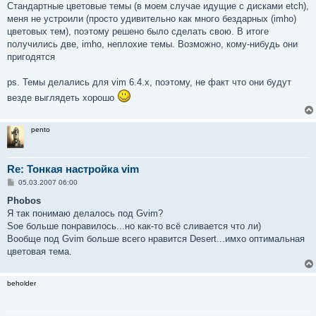
Стандартные цветовые темы (в моем случае идущие с дисками etch),
щ
е
меня не устроили (просто удивительно как много бездарных (imho)
н
цветовых тем), поэтому решено было сделать свою. В итоге
и
е
получились две, imho, неплохие темы. Возможно, кому-нибудь они
пригодятся
ps. Темы делались для vim 6.4.x, поэтому, не факт что они будут
везде выглядеть хорошо
pento
Re: Тонкая настройка vim
С
05.03.2007 06:00
о
о
Phobos
б
Я так понимаю делалось под Gvim?
щ
е
Soe больше понравилось...но как-то всё сливается что ли)
н
Вообще под Gvim больше всего нравится Desert...имхо оптимальная
и
е
цветовая тема.
beholder