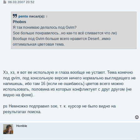
С
06.03.2007 20:52
о
о
б
pento
писал(а):
↑
щ
е
Phobos
н
Я так понимаю делалось под Gvim?
и
е
Soe больше понравилось...но как-то всё сливается что ли)
Вообще под Gvim больше всего нравится Desert...имхо
оптимальная цветовая тема.
Хз, хз, я вот ее использую и глаза вообще не устают. Тема конечно
под gvim, под консольную версия ничего нормально выглядещего не
напишешь, ибо там 16 (если не ошибаюсь) цветов всего можно
использовать, половина из которых конфликтует с друг другом (не
видно на фоне).
ps Немножко подправил soe, т. к. курсор не было видно на
результатах поиска.
Horrible