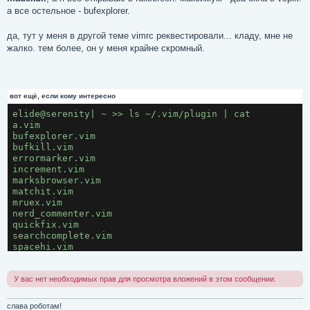
б
а все остельное - bufexplorer.
щ
е
н
да, тут у меня в другой теме vimrc реквестировали... кладу, мне не
и
е
жалко. тем более, он у меня крайне скромный.
вот ещё, если кому интересно
elide@serenity| ~ >> ls ~/.vim/plugin | cat

a.vim

bufexplorer.vim

bufkill.vim

errormarker.vim

increment.vim

marksbrowser.vim

matchit.vim

mruex.vim

nerd_commenter.vim

quickfix.vim

searchcomplete.vim

spacehi.vim

svncommand.vim

taglist.vim

toggle.vim
У вас нет необходимых прав для просмотра вложений в этом сообщении.
слава роботам!