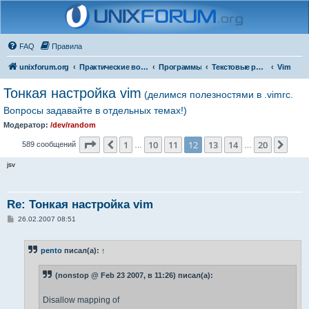
FAQ
Правила
unixforum.org
Практические вопросы
Программы
Текстовые редакторы
Vim
Тонкая настройка vim
(делимся полезностями в .vimrc.
Вопросы задавайте в отдельных темах!)
Модератор:
/dev/random
Страница
12
из
20
1
10
11
12
13
14
20
Пред.
След
589 сообщений
…
…
jsv
Re: Тонкая настройка vim
С
26.02.2007 08:51
о
о
б
pento
писал(а):
↑
щ
е
н
(nonstop @ Feb 23 2007, в 11:26) писал(а):
и
е
Disallow mapping of