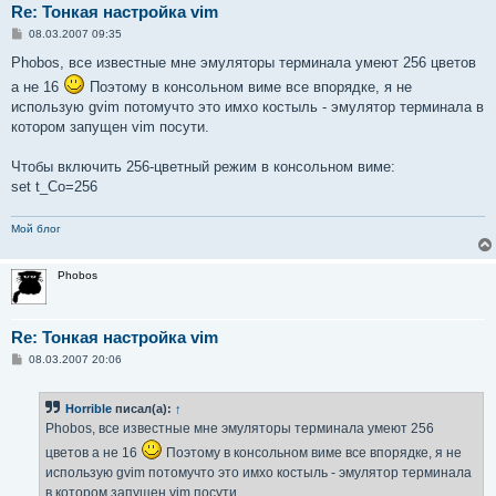
Re: Тонкая настройка vim
С
08.03.2007 09:35
о
о
Phobos, все известные мне эмуляторы терминала умеют 256 цветов
б
а не 16
Поэтому в консольном виме все впорядке, я не
щ
е
использую gvim потомучто это имхо костыль - эмулятор терминала в
н
котором запущен vim посути.
и
е
Чтобы включить 256-цветный режим в консольном виме:
set t_Co=256
Мой блог
Phobos
Re: Тонкая настройка vim
С
08.03.2007 20:06
о
о
б
Horrible
писал(а):
↑
щ
е
Phobos, все известные мне эмуляторы терминала умеют 256
н
и
цветов а не 16
Поэтому в консольном виме все впорядке, я не
е
использую gvim потомучто это имхо костыль - эмулятор терминала
в котором запущен vim посути.