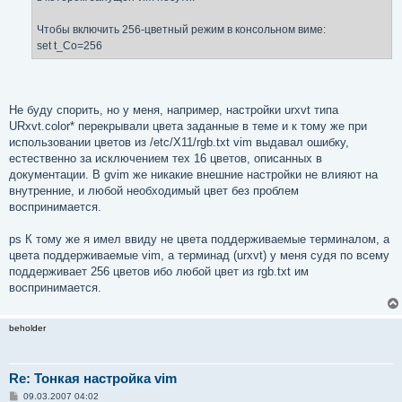
Чтобы включить 256-цветный режим в консольном виме:
set t_Co=256
Не буду спорить, но у меня, например, настройки urxvt типа
URxvt.color* перекрывали цвета заданные в теме и к тому же при
использовании цветов из /etc/X11/rgb.txt vim выдавал ошибку,
естественно за исключением тех 16 цветов, описанных в
документации. В gvim же никакие внешние настройки не влияют на
внутренние, и любой необходимый цвет без проблем
воспринимается.
ps К тому же я имел ввиду не цвета поддерживаемые терминалом, а
цвета поддерживаемые vim, а терминад (urxvt) у меня судя по всему
поддерживает 256 цветов ибо любой цвет из rgb.txt им
воспринимается.
beholder
Re: Тонкая настройка vim
С
09.03.2007 04:02