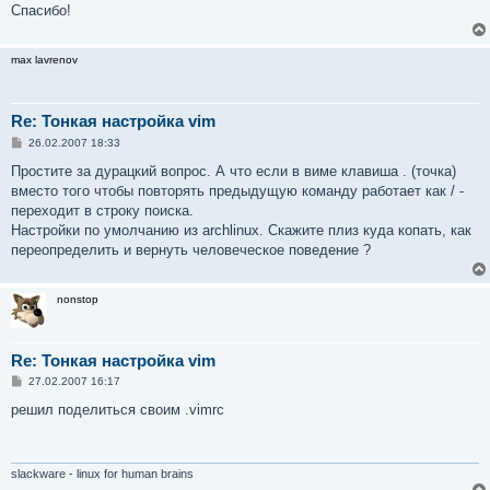
е
Спасибо!
н
и
е
max lavrenov
Re: Тонкая настройка vim
С
26.02.2007 18:33
о
о
Простите за дурацкий вопрос. А что если в виме клавиша . (точка)
б
вместо того чтобы повторять предыдущую команду работает как / -
щ
е
переходит в строку поиска.
н
Настройки по умолчанию из archlinux. Скажите плиз куда копать, как
и
е
переопределить и вернуть человеческое поведение ?
nonstop
Re: Тонкая настройка vim
С
27.02.2007 16:17
о
о
решил поделиться своим .vimrc
б
щ
е
н
и
slackware - linux for human brains
е