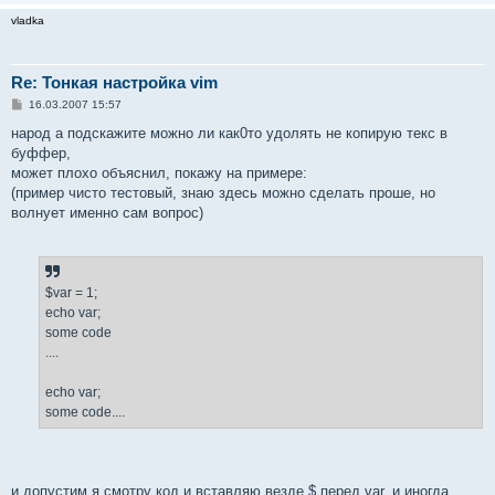
и
vladka
е
Re: Тонкая настройка vim
С
16.03.2007 15:57
о
о
народ а подскажите можно ли как0то удолять не копирую текс в
б
буффер,
щ
е
может плохо объяснил, покажу на примере:
н
(пример чисто тестовый, знаю здесь можно сделать проше, но
и
е
волнует именно сам вопрос)
$var = 1;
echo var;
some code
....
echo var;
some code....
и допустим я смотру код и вставляю везде $ перед var, и иногда