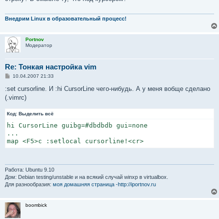
щ
е
н
и
Внедрим Linux в образовательный процесс!
е
Portnov
Модератор
Re: Тонкая настройка vim
С
10.04.2007 21:33
о
о
:set cursorline. И :hi CursorLine чего-нибудь. А у меня вобще сделано
б
(.vimrc)
щ
е
н
Код:
Выделить всё
и
е
hi CursorLine guibg=#dbdbdb gui=none

...

map <F5>c :setlocal cursorline!<cr>
Работа: Ubuntu 9.10
Дом: Debian testing/unstable и на всякий случай winxp в virtualbox.
Для разнообразия:
моя домашняя страница -http://iportnov.ru
boombick