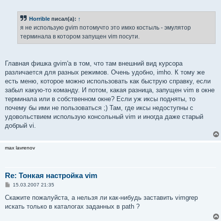
о
о
б
Horrible
писал(а):
↑
щ
е
я не использую gvim потомучто это имхо костыль - эмулятор
н
терминала в котором запущен vim посути.
и
е
Главная фишка gvim'а в том, что там внешний вид курсора
различается для разных режимов. Очень удобно, imho. К тому же
есть меню, которое можно использовать как быструю справку, если
забыл какую-то команду. И потом, какая разница, запущен vim в окне
терминала или в собственном окне? Если уж иксы подняты, то
почему бы ими не пользоваться ;) Там, где иксы недоступны с
удовольствием использую консольный vim и иногда даже старый
добрый vi.
max lavrenov
Re: Тонкая настройка vim
С
15.03.2007 21:35
о
о
Скажите пожалуйста, а нельзя ли как-нибудь заставить vimgrep
б
искать только в каталогах заданных в path ?
щ
е
н