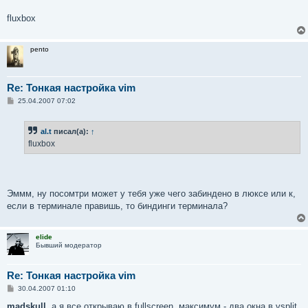
fluxbox
pento
Re: Тонкая настройка vim
С
25.04.2007 07:02
о
о
б
al.t
писал(а):
↑
щ
е
fluxbox
н
и
е
Эммм, ну посомтри может у тебя уже чего забиндено в люксе или к,
если в терминале правишь, то биндинги терминала?
elide
Бывший модератор
Re: Тонкая настройка vim
С
30.04.2007 01:10
о
о
madskull
, а я все открываю в fullscreen. максимум - два окна в vsplit.