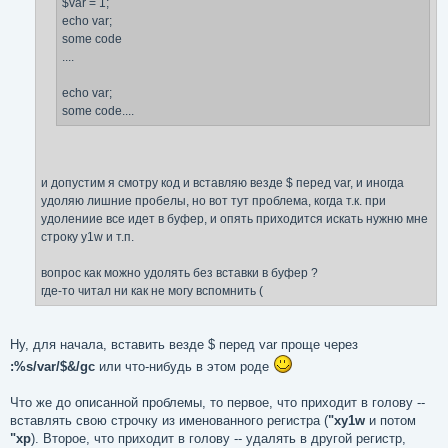
$var = 1;
echo var;
some code
....
echo var;
some code....
и допустим я смотру код и вставляю везде $ перед var, и иногда
удоляю лишние пробелы, но вот тут проблема, когда т.к. при
удолениие все идет в буфер, и опять приходится искать нужню мне
строку y1w и т.п.
вопрос как можно удолять без вставки в буфер ?
где-то читал ни как не могу вспомнить (
Ну, для начала, вставить везде $ перед var проще через
:%s/var/$&/gc
или что-нибудь в этом роде
Что же до описанной проблемы, то первое, что приходит в голову --
вставлять свою строчку из именованного регистра (
"xy1w
и потом
"xp
). Второе, что приходит в голову -- удалять в другой регистр,