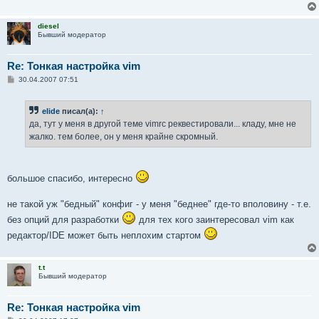
diesel
Бывший модератор
Re: Тонкая настройка vim
С
30.04.2007 07:51
о
о
б
elide
писал(а):
↑
щ
е
да, тут у меня в другой теме vimrc реквестировали... кладу, мне не
н
жалко. тем более, он у меня крайне скромный.
и
е
большое спасибо, интересно
не такой уж "бедный" конфиг - у меня "беднее" где-то вполовину - т.е.
без опций для разработки
для тех кого заинтересовал vim как
редактор/IDE может быть неплохим стартом
t.t
Бывший модератор
Re: Тонкая настройка vim