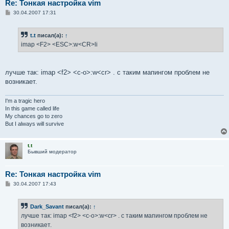
Re: Тонкая настройка vim
С
30.04.2007 17:31
о
о
б
t.t
писал(а):
↑
щ
е
imap <F2> <ESC>:w<CR>li
н
и
е
лучше так: imap <f2> <c-o>:w<cr> . с таким мапингом проблем не
возникает.
I'm a tragic hero
In this game called life
My chances go to zero
But I always will survive
t.t
Бывший модератор
Re: Тонкая настройка vim
С
30.04.2007 17:43
о
о
б
Dark_Savant
писал(а):
↑
щ
е
лучше так: imap <f2> <c-o>:w<cr> . с таким мапингом проблем не
н
возникает.
и