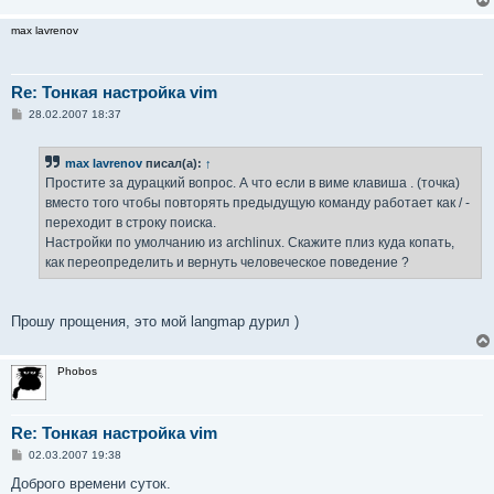
max lavrenov
Re: Тонкая настройка vim
С
28.02.2007 18:37
о
о
б
max lavrenov
писал(а):
↑
щ
е
Простите за дурацкий вопрос. А что если в виме клавиша . (точка)
н
вместо того чтобы повторять предыдущую команду работает как / -
и
е
переходит в строку поиска.
Настройки по умолчанию из archlinux. Скажите плиз куда копать,
как переопределить и вернуть человеческое поведение ?
Прошу прощения, это мой langmap дурил )
Phobos
Re: Тонкая настройка vim
С
02.03.2007 19:38
о
о
Доброго времени суток.
б