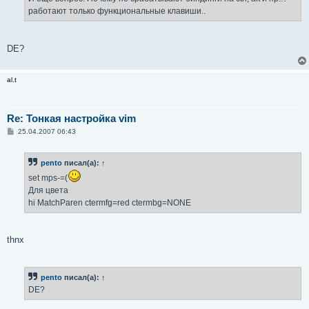
работают только функциональные клавиши..
DE?
al.t
Re: Тонкая настройка vim
С
25.04.2007 06:43
о
о
б
pento
писал(а):
↑
щ
е
set mps-=(
н
и
Для цвета
е
hi MatchParen ctermfg=red ctermbg=NONE
thnx
pento
писал(а):
↑
DE?