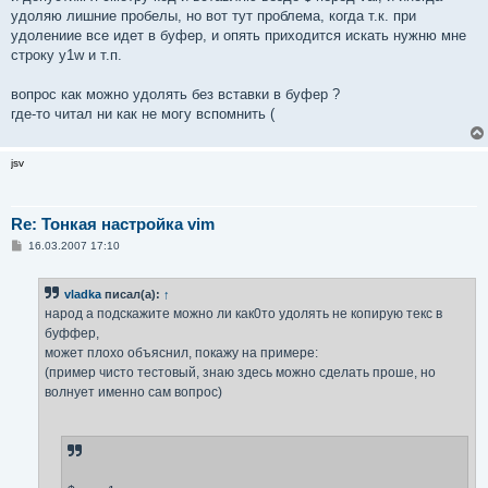
удоляю лишние пробелы, но вот тут проблема, когда т.к. при
удолениие все идет в буфер, и опять приходится искать нужню мне
строку y1w и т.п.
вопрос как можно удолять без вставки в буфер ?
где-то читал ни как не могу вспомнить (
jsv
Re: Тонкая настройка vim
С
16.03.2007 17:10
о
о
б
vladka
писал(а):
↑
щ
е
народ а подскажите можно ли как0то удолять не копирую текс в
н
буффер,
и
е
может плохо объяснил, покажу на примере:
(пример чисто тестовый, знаю здесь можно сделать проше, но
волнует именно сам вопрос)