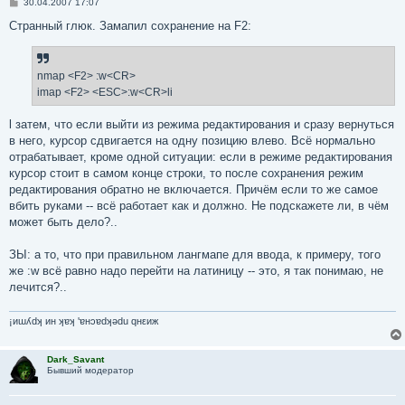
С
30.04.2007 17:07
о
о
Странный глюк. Замапил сохранение на F2:
б
щ
е
н
nmap <F2> :w<CR>
и
е
imap <F2> <ESC>:w<CR>li
l затем, что если выйти из режима редактирования и сразу вернуться
в него, курсор сдвигается на одну позицию влево. Всё нормально
отрабатывает, кроме одной ситуации: если в режиме редактирования
курсор стоит в самом конце строки, то после сохранения режим
редактирования обратно не включается. Причём если то же самое
вбить руками -- всё работает как и должно. Не подскажете ли, в чём
может быть дело?..
ЗЫ: а то, что при правильном лангмапе для ввода, к примеру, того
же :w всё равно надо перейти на латиницу -- это, я так понимаю, не
лечится?..
¡иɯʎdʞ ин ʞɐʞ 'ɐнɔɐdʞǝdu qнεиж
Dark_Savant
Бывший модератор