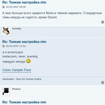
Re: Тонкая настройка vim
С
05.03.2007 08:36
о
о
А мне больше всего нравится Moria в тёмном варианте. Стандартные
б
темы никуда не годятся, кроме Desert.
щ
е
н
и
nonstop
е
Re: Тонкая настройка vim
С
05.03.2007 11:53
о
о
а я использую
б
metacosm, neon, evening
щ
е
чередую иногда
н
и
е
Colors Sampler Pack
slackware - linux for human brains
Phobos
Re: Тонкая настройка vim