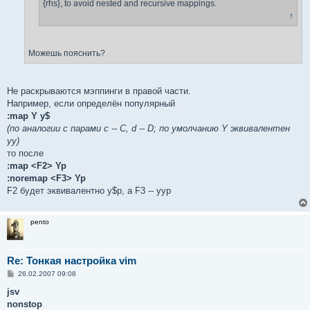
{rhs}, to avoid nested and recursive mappings.
↑
Можешь пояснить?
Не раскрываются мэппинги в правой части.
Например, если определён популярный
:map Y y$
(по аналогии с парами c -- C, d -- D; по умолчанию Y эквивалентен
yy)
то после
:map <F2> Yp
:noremap <F3> Yp
F2 будет эквивалентно y$p, а F3 -- yyp
pento
Re: Тонкая настройка vim
С
26.02.2007 09:08
о
о
jsv
б
nonstop
щ