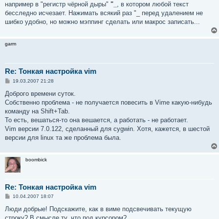
например в "регистр чёрной дыры"
"_
, в котором любой текст
бесследно исчезает. Нажимать всякий раз "_ перед удалением не
шибко удобно, но можно мэппинг сделать или макрос записать...
garm
Re: Тонкая настройка vim
С
19.03.2007 21:28
о
о
Доброго времени суток.
б
Собственно проблема - не получается повесить в Vimе какую-нибудь
щ
е
команду на Shift+Tab.
н
То есть, вешаться-то она вешается, а работать - не работает.
и
е
Vim версии 7.0.122, сделанный для cygwin. Хотя, кажется, в шестой
версии для linux та же проблема была.
boombick
Re: Тонкая настройка vim
С
10.04.2007 18:07
о
о
Люди добрые! Подскажите, как в виме подсвечивать текущую
б
строку? В смысле ту, что под курсором?