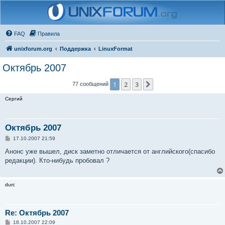
FAQ
Правила
unixforum.org
Поддержка
LinuxFormat
Октябрь 2007
1
2
3
След.
77 сообщений
Сергий
Октябрь 2007
С
17.10.2007 21:59
о
о
Анонс уже вышел, диск заметно отличается от английского(спасибо
б
редакции). Кто-нибудь пробовал ?
щ
е
н
и
durc
е
Re: Октябрь 2007
С
18.10.2007 22:09