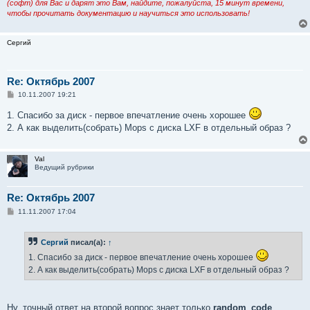
(софт) для Вас и дарят это Вам, найдите, пожалуйста, 15 минут времени,
чтобы прочитать документацию и научиться это использовать!
Сергий
Re: Октябрь 2007
С
10.11.2007 19:21
о
о
1. Спасибо за диск - первое впечатление очень хорошее
б
2. А как выделить(собрать) Mops с диска LXF в отдельный образ ?
щ
е
н
и
Val
е
Ведущий рубрики
Re: Октябрь 2007
С
11.11.2007 17:04
о
о
б
Сергий
писал(а):
↑
щ
е
1. Спасибо за диск - первое впечатление очень хорошее
н
и
2. А как выделить(собрать) Mops с диска LXF в отдельный образ ?
е
Ну, точный ответ на второй вопрос знает только
random_code
.