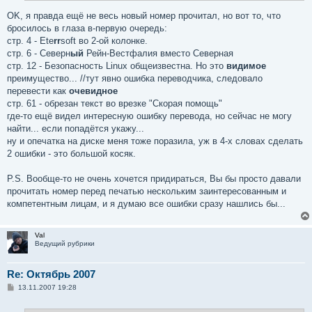
OK, я правда ещё не весь новый номер прочитал, но вот то, что
бросилось в глаза в-первую очередь:
стр. 4 - Ete
rr
soft во 2-ой колонке.
стр. 6 - Северн
ый
Рейн-Вестфалия вместо Северная
стр. 12 - Безопасность Linux общеизвестна. Но это
видимое
преимущество... //тут явно ошибка переводчика, следовало
перевести как
очевидное
стр. 61 - обрезан текст во врезке "Скорая помощь"
где-то ещё видел интересную ошибку перевода, но сейчас не могу
найти... если попадётся укажу...
ну и опечатка на диске меня тоже поразила, уж в 4-х словах сделать
2 ошибки - это большой косяк.
P.S. Вообще-то не очень хочется придираться, Вы бы просто давали
прочитать номер перед печатью нескольким заинтересованным и
компетентным лицам, и я думаю все ошибки сразу нашлись бы...
Val
Ведущий рубрики
Re: Октябрь 2007
С
13.11.2007 19:28
о
о
б