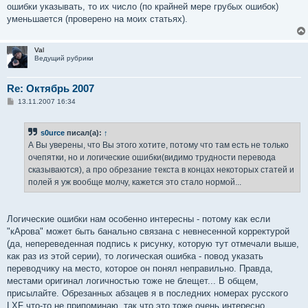
ошибки указывать, то их число (по крайней мере грубых ошибок)
уменьшается (проверено на моих статьях).
Val
Ведущий рубрики
Re: Октябрь 2007
С
13.11.2007 16:34
о
о
б
s0urce
писал(а):
↑
щ
е
А Вы уверены, что Вы этого хотите, потому что там есть не только
н
очепятки, но и логические ошибки(видимо трудности перевода
и
е
сказываются), а про обрезание текста в концах некоторых статей и
полей я уж вообще молчу, кажется это стало нормой...
Логические ошибки нам особенно интересны - потому как если
"кАрова" может быть банально связана с невнесенной корректурой
(да, непереведенная подпись к рисунку, которую тут отмечали выше,
как раз из этой серии), то логическая ошибка - повод указать
переводчику на место, которое он понял неправильно. Правда,
местами оригинал логичностью тоже не блещет... В общем,
присылайте. Обрезанных абзацев я в последних номерах русского
LXF что-то не припоминаю, так что это тоже очень интересно.