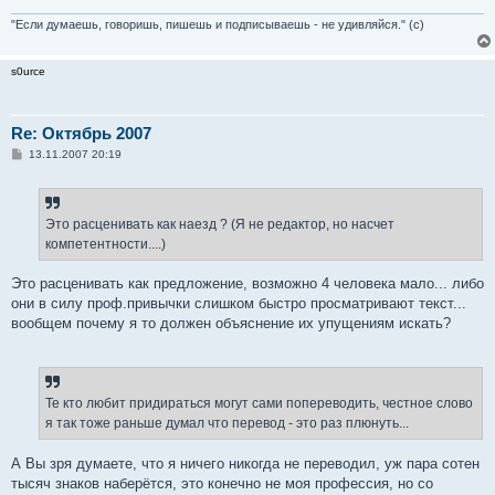
"Если думаешь, говоришь, пишешь и подписываешь - не удивляйся." (с)
s0urce
Re: Октябрь 2007
С
13.11.2007 20:19
о
о
б
щ
е
Это расценивать как наезд ? (Я не редактор, но насчет
н
компетентности....)
и
е
Это расценивать как предложение, возможно 4 человека мало... либо
они в силу проф.привычки слишком быстро просматривают текст...
вообщем почему я то должен объяснение их упущениям искать?
Те кто любит придираться могут сами попереводить, честное слово
я так тоже раньше думал что перевод - это раз плюнуть...
А Вы зря думаете, что я ничего никогда не переводил, уж пара сотен
тысяч знаков наберётся, это конечно не моя профессия, но со