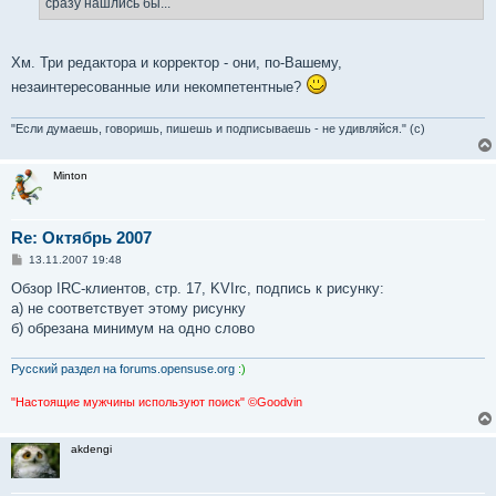
сразу нашлись бы...
Хм. Три редактора и корректор - они, по-Вашему,
незаинтересованные или некомпетентные?
"Если думаешь, говоришь, пишешь и подписываешь - не удивляйся." (с)
Minton
Re: Октябрь 2007
С
13.11.2007 19:48
о
о
Обзор IRC-клиентов, стр. 17, KVIrc, подпись к рисунку:
б
а) не соответствует этому рисунку
щ
е
б) обрезана минимум на одно слово
н
и
е
Русский раздел на forums.opensuse.org
:)
"Настоящие мужчины используют поиск" ©Goodvin
akdengi