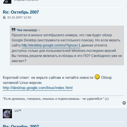
Re: Октябрь 2007
С
22.10.2007 12:53
о
о
б
Чех
писал(а):
↑
щ
е
Проситал в анонсе октябрьского номера, что там будет обзор
н
Google Desktop (инструмента настольного поиска). Но если верить
и
е
сайту
http://desktop.google.com/ru/?ignua=1
данная утилита
доступна только для пользователей Windows последних версий.
Вы теперь решили включать в обзоры и это ПО? Свободного уже не
хватает?
Короткий ответ: не верьте сайтам и читайте новости
Обзор
нативной Linux-версии.
http://desktop.google.com/linux/index.html
"Если думаешь, говоришь, пишешь и подписываешь - не удивляйся." (с)
LU™
Re: Октябрь 2007