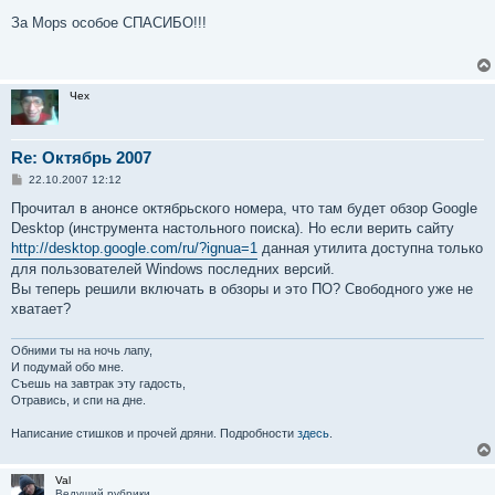
о
о
За Mops особое СПАСИБО!!!
б
щ
е
н
и
Чех
е
Re: Октябрь 2007
С
22.10.2007 12:12
о
о
Прочитал в анонсе октябрьского номера, что там будет обзор Google
б
Desktop (инструмента настольного поиска). Но если верить сайту
щ
е
http://desktop.google.com/ru/?ignua=1
данная утилита доступна только
н
для пользователей Windows последних версий.
и
е
Вы теперь решили включать в обзоры и это ПО? Свободного уже не
хватает?
Обними ты на ночь лапу,
И подумай обо мне.
Съешь на завтрак эту гадость,
Отравись, и спи на дне.
Написание стишков и прочей дряни. Подробности
здесь
.
Val
Ведущий рубрики