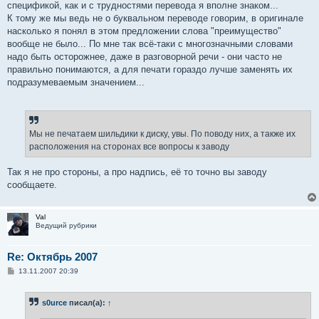
спецификой, как и с трудностями перевода я вполне знаком...
К тому же мы ведь не о буквальном переводе говорим, в оригинале
насколько я понял в этом предложении слова "преимущество"
вообще не было... По мне так всё-таки с многозначными словами
надо быть осторожнее, даже в разговорной речи - они часто не
правильно понимаются, а для печати гораздо лучше заменять их
подразумеваемым значением...
Мы не печатаем шильдики к диску, увы. По поводу них, а также их
расположения на сторонах все вопросы к заводу
Так я не про стороны, а про надпись, её то точно вы заводу
сообщаете.
Val
Ведущий рубрики
Re: Октябрь 2007
С
13.11.2007 20:39
о
о
б
s0urce
писал(а):
↑
щ
е