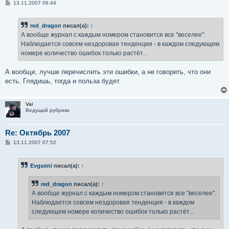
С
13.11.2007 06:44
о
о
б
red_dragon
писал(а):
↑
щ
е
А вообще журнал с каждым номером становится все "веселее".
н
Наблюдается совсем нездоровая тенденция - в каждом следующем
и
е
номере количество ошибок только растёт...
А вообще, лучше перечислить эти ошибки, а не говорить, что они
есть. Глядишь, тогда и польза будет.
Val
Ведущий рубрики
Re: Октябрь 2007
С
13.11.2007 07:52
о
о
б
Evgueni
писал(а):
↑
щ
е
н
red_dragon
писал(а):
↑
и
е
А вообще журнал с каждым номером становится все "веселее".
Наблюдается совсем нездоровая тенденция - в каждом
следующем номере количество ошибок только растёт...