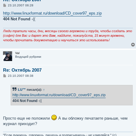
С
23.10.2007 06:28
о
о
http://www.linuxformat.ru/download/CD_cover97_eps.zip
б
404 Not Found
-((
щ
е
н
и
Люди тратили часы, дни, месяцы своего веремени и труда, чтобы создать это
е
(софт) для Вас и дарят это Вам, найдите, пожалуйста, 15 минут времени,
чтобы прочитать документацию и научиться это использовать!
Val
Ведущий рубрики
Re: Октябрь 2007
С
23.10.2007 08:38
о
о
б
LU™
писал(а):
↑
щ
е
http://www.linuxformat.ru/download/CD_cover97_eps.zip
н
404 Not Found
-((
и
е
Просто еще не положили
А вы обложку печатаете раньше, чем
журнал приходит?
"Если думаешь, говоришь, пишешь и подписываешь - не удивляйся." (с)