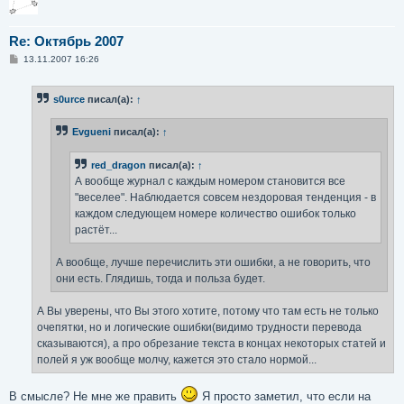
Re: Октябрь 2007
С
13.11.2007 16:26
о
о
б
s0urce
писал(а):
↑
щ
е
н
Evgueni
писал(а):
↑
и
е
red_dragon
писал(а):
↑
А вообще журнал с каждым номером становится все
"веселее". Наблюдается совсем нездоровая тенденция - в
каждом следующем номере количество ошибок только
растёт...
А вообще, лучше перечислить эти ошибки, а не говорить, что
они есть. Глядишь, тогда и польза будет.
А Вы уверены, что Вы этого хотите, потому что там есть не только
очепятки, но и логические ошибки(видимо трудности перевода
сказываются), а про обрезание текста в концах некоторых статей и
полей я уж вообще молчу, кажется это стало нормой...
В смысле? Не мне же править
Я просто заметил, что если на