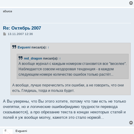
s0urce
Re: Октябрь 2007
С
13.11.2007 12:36
о
о
б
Evgueni
писал(а):
↑
щ
е
н
red_dragon
писал(а):
↑
и
е
А вообще журнал с каждым номером становится все "веселее".
Наблюдается совсем нездоровая тенденция - в каждом
следующем номере количество ошибок только растёт...
А вообще, лучше перечислить эти ошибки, а не говорить, что они
есть. Глядишь, тогда и польза будет.
А Вы уверены, что Вы этого хотите, потому что там есть не только
очепятки, но и логические ошибки(видимо трудности перевода
сказываются), а про обрезание текста в концах некоторых статей и
полей я уж вообще молчу, кажется это стало нормой...
Evgueni