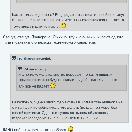
Какая польза и для кого? Ведь редакторы внимательней не станут
от этого. Если только список замеченных
очепяток
издать, так это
тоже вряд ли кому то нужно.
Станут, станут. Проверено. Обычно, грубые ошибки бывают одного
типа и связаны с огрехами технического характера.
red_dragon
писал(а):
↑
Val
писал(а):
↑
Угу, причем, желательно, по номерам - тогда, глядишь, и
тенденцию можно будет отследитть: действительно растет
али все же падает
Безусловно, оценка чисто субъективная. Количество ошибок я не
считал, да и не собираюсь этого делать (по крайней мере, без
веской причины). Однако в журналах годовалой давности я
встречал гораздо меньше ошибок чем в нынешних...
IMHO всё с точностью до наоборот