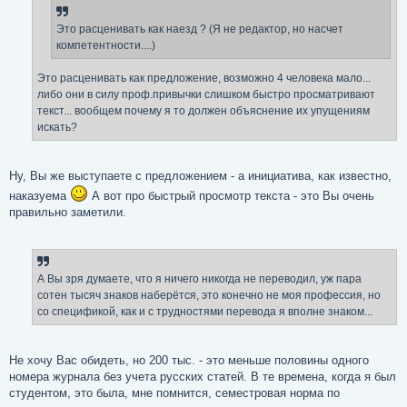
н
и
е
Это расценивать как наезд ? (Я не редактор, но насчет
компетентности....)
Это расценивать как предложение, возможно 4 человека мало...
либо они в силу проф.привычки слишком быстро просматривают
текст... вообщем почему я то должен объяснение их упущениям
искать?
Ну, Вы же выступаете с предложением - а инициатива, как известно,
наказуема
А вот про быстрый просмотр текста - это Вы очень
правильно заметили.
А Вы зря думаете, что я ничего никогда не переводил, уж пара
сотен тысяч знаков наберётся, это конечно не моя профессия, но
со спецификой, как и с трудностями перевода я вполне знаком...
Не хочу Вас обидеть, но 200 тыс. - это меньше половины одного
номера журнала без учета русских статей. В те времена, когда я был
студентом, это была, мне помнится, семестровая норма по