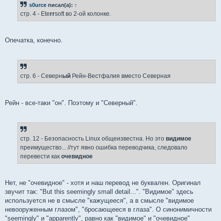
s0urce
писал(а):
↑
щ
е
стр. 4 - Ete
rr
soft во 2-ой колонке.
н
и
е
Опечатка, конечно.
стр. 6 - Северн
ый
Рейн-Вестфалия вместо Северная
Рейн - все-таки "он". Поэтому и "Северный".
стр. 12 - Безопасность Linux общеизвестна. Но это
видимое
преимущество... //тут явно ошибка переводчика, следовало
перевести как
очевидное
Нет, не "очевидное" - хотя и наш перевод не буквален. Оригинал
звучит так: "But this seemingly small detail...". "Видимое" здесь
используется не в смысле "кажущееся", а в смысле "видимое
невооруженным глазом", "бросающееся в глаза". О синонимичности
"seemingly" и "apparently", равно как "видимое" и "очевидное"