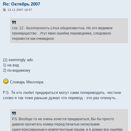
Re: Октябрь 2007
С
13.11.2007 19:57
о
о
б
щ
е
стр. 12 - Безопасность Linux общеизвестна. Но это видимое
н
преимущество... //тут явно ошибка переводчика, следовало
и
е
перевести как очевидное
(1) seemingly adv.
1) на вид
2) по-видимому
Словарь Мюллера
P.S. Те кто любит придираться могут сами попереводить, честное
слово я так тоже раньше думал что перевод - это раз плюнуть...
P.S. Вообще-то не очень хочется придираться, Вы бы просто
давали прочитать номер перед печатью нескольким
заинтересованным и компетентным лицам, и я думаю все ошибки