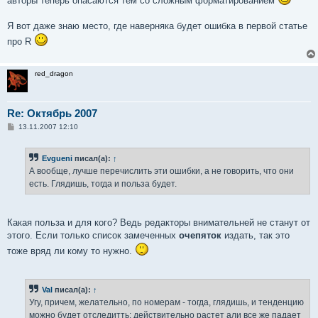
авторы теперь опасаются тем со сложным форматированием
Я вот даже знаю место, где наверняка будет ошибка в первой статье
про R
red_dragon
Re: Октябрь 2007
С
13.11.2007 12:10
о
о
б
Evgueni
писал(а):
↑
щ
е
А вообще, лучше перечислить эти ошибки, а не говорить, что они
н
есть. Глядишь, тогда и польза будет.
и
е
Какая польза и для кого? Ведь редакторы внимательней не станут от
этого. Если только список замеченных
очепяток
издать, так это
тоже вряд ли кому то нужно.
Val
писал(а):
↑
Угу, причем, желательно, по номерам - тогда, глядишь, и тенденцию
можно будет отследитть: действительно растет али все же падает