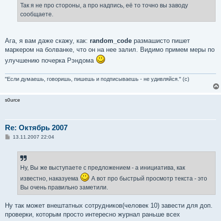
Так я не про стороны, а про надпись, её то точно вы заводу
сообщаете.
Ага, я вам даже скажу, как:
random_code
размашисто пишет
маркером на болванке, что он на нее залил. Видимо примем меры по
улучшению почерка Рэндома
"Если думаешь, говоришь, пишешь и подписываешь - не удивляйся." (с)
s0urce
Re: Октябрь 2007
С
13.11.2007 22:04
о
о
б
щ
е
Ну, Вы же выступаете с предложением - а инициатива, как
н
и
известно, наказуема
А вот про быстрый просмотр текста - это
е
Вы очень правильно заметили.
Ну так может внештатных сотрудников(человек 10) завести для доп.
проверки, которым просто интересно журнал раньше всех