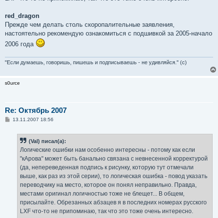
red_dragon
Прежде чем делать столь скоропалительные заявления,
настоятельно рекомендую ознакомиться с подшивкой за 2005-начало
2006 года
"Если думаешь, говоришь, пишешь и подписываешь - не удивляйся." (с)
s0urce
Re: Октябрь 2007
С
13.11.2007 18:56
о
о
б
(Val) писал(а):
щ
е
Логические ошибки нам особенно интересны - потому как если
н
"кАрова" может быть банально связана с невнесенной корректурой
и
е
(да, непереведенная подпись к рисунку, которую тут отмечали
выше, как раз из этой серии), то логическая ошибка - повод указать
переводчику на место, которое он понял неправильно. Правда,
местами оригинал логичностью тоже не блещет... В общем,
присылайте. Обрезанных абзацев я в последних номерах русского
LXF что-то не припоминаю, так что это тоже очень интересно.