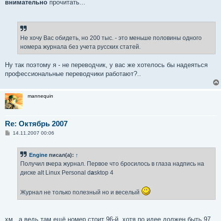
внимательно
прочитать...
Не хочу Вас обидеть, но 200 тыс. - это меньше половины одного
номера журнала без учета русских статей.
Ну так поэтому я - не переводчик, у вас же хотелось бы надеяться
профессиональные переводчики работают?..
mannequin
Re: Октябрь 2007
С
14.11.2007 00:06
о
о
б
Engine
писал(а):
↑
щ
е
Получил вчера журнал. Первое что бросилось в глаза надпись на
н
диске alt Linux Personal d
a
sktop 4
и
е
Журнал не только полезный но и веселый
хм.. а ведь там ещё номер стоит 96-й, хотя по идее должен быть 97,