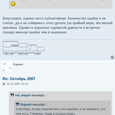
Безусловно, оценка чисто субъективная. Количество ошибок я не
считал, да и не собираюсь этого делать (по крайней мере, без веской
причины). Однако в журналах годовалой давности я встречал
гораздо меньше ошибок чем в нынешних...
|^^^^^^^^^^^|______
|_____ПИВО_____|','''|'''''''''\____,,
|_______________| _|'____|____|
*'(@)'(@)'''''''|(@)(@)******|(@)*
Evgueni
Re: Октябрь 2007
С
13.11.2007 12:22
о
о
б
red_dragon
писал(а):
↑
щ
е
н
Evgueni
писал(а):
↑
и
е
А вообще, лучше перечислить эти ошибки, а не говорить, что
они есть. Глядишь, тогда и польза будет.