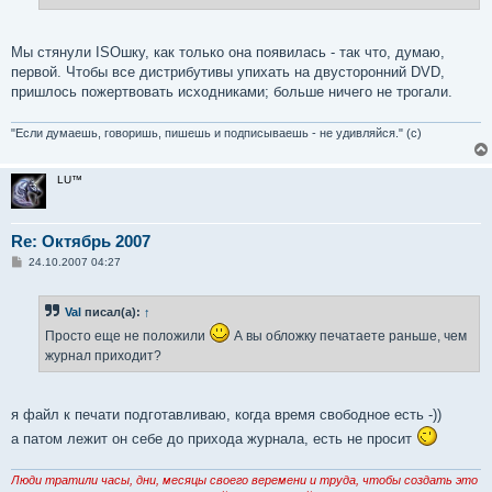
Мы стянули ISOшку, как только она появилась - так что, думаю,
первой. Чтобы все дистрибутивы упихать на двусторонний DVD,
пришлось пожертвовать исходниками; больше ничего не трогали.
"Если думаешь, говоришь, пишешь и подписываешь - не удивляйся." (с)
LU™
Re: Октябрь 2007
С
24.10.2007 04:27
о
о
б
Val
писал(а):
↑
щ
е
Просто еще не положили
А вы обложку печатаете раньше, чем
н
и
журнал приходит?
е
я файл к печати подготавливаю, когда время свободное есть -))
а патом лежит он себе до прихода журнала, есть не просит
Люди тратили часы, дни, месяцы своего веремени и труда, чтобы создать это