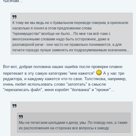
тысячам...
К тому же мы ведь не о буквальном переводе говорим, в оригинале
насколько я понял в этом предложении слова
"преимущество" вообще не было... По мне так всё-таки с
многозначными словами надо быть осторожнее, даже в
разговорной речи - они часто не правильно понимаются, а для
печати гораздо лучше заменять их подразумеваемым значением...
Вот-вот, добрая половина наших ошибок после проверки плавно
перетекает в эту самую категорию "мне кажется"
А у нас три
редактора, и каждому кажется что-то свое. Толстякова, например,
очень любит использовать слово "затоптать" в смысле
"перезаписать файл", меня коробят "болванка" и "прожиг"...
Мы не печатаем шильдики к диску, увы. По поводу них, а также
их расположения на сторонах все вопросы к заводу