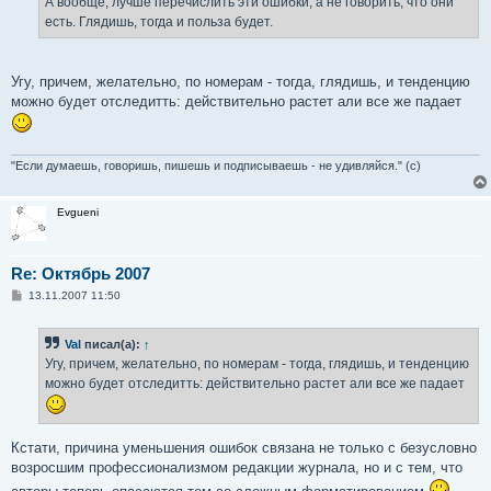
А вообще, лучше перечислить эти ошибки, а не говорить, что они
есть. Глядишь, тогда и польза будет.
Угу, причем, желательно, по номерам - тогда, глядишь, и тенденцию
можно будет отследитть: действительно растет али все же падает
"Если думаешь, говоришь, пишешь и подписываешь - не удивляйся." (с)
Evgueni
Re: Октябрь 2007
С
13.11.2007 11:50
о
о
б
Val
писал(а):
↑
щ
е
Угу, причем, желательно, по номерам - тогда, глядишь, и тенденцию
н
можно будет отследитть: действительно растет али все же падает
и
е
Кстати, причина уменьшения ошибок связана не только с безусловно
возросшим профессионализмом редакции журнала, но и с тем, что