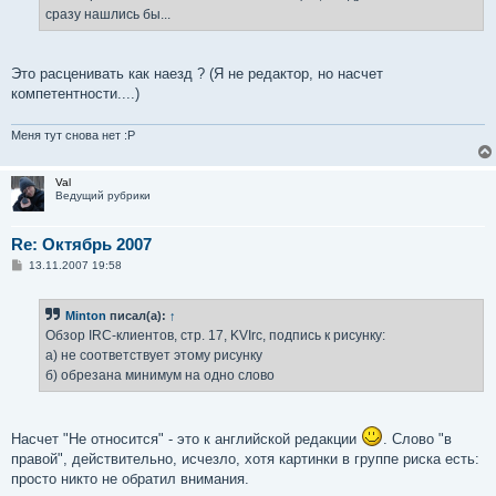
сразу нашлись бы...
Это расценивать как наезд ? (Я не редактор, но насчет
компетентности....)
Меня тут снова нет :P
Val
Ведущий рубрики
Re: Октябрь 2007
С
13.11.2007 19:58
о
о
б
Minton
писал(а):
↑
щ
е
Обзор IRC-клиентов, стр. 17, KVIrc, подпись к рисунку:
н
а) не соответствует этому рисунку
и
е
б) обрезана минимум на одно слово
Насчет "Не относится" - это к английской редакции
. Слово "в
правой", действительно, исчезло, хотя картинки в группе риска есть:
просто никто не обратил внимания.