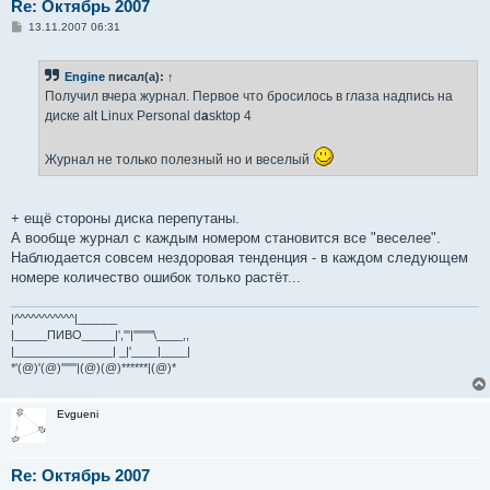
Re: Октябрь 2007
С
13.11.2007 06:31
о
о
б
Engine
писал(а):
↑
щ
е
Получил вчера журнал. Первое что бросилось в глаза надпись на
н
диске alt Linux Personal d
a
sktop 4
и
е
Журнал не только полезный но и веселый
+ ещё стороны диска перепутаны.
А вообще журнал с каждым номером становится все "веселее".
Наблюдается совсем нездоровая тенденция - в каждом следующем
номере количество ошибок только растёт...
|^^^^^^^^^^^|______
|_____ПИВО_____|','''|'''''''''\____,,
|_______________| _|'____|____|
*'(@)'(@)'''''''|(@)(@)******|(@)*
Evgueni
Re: Октябрь 2007