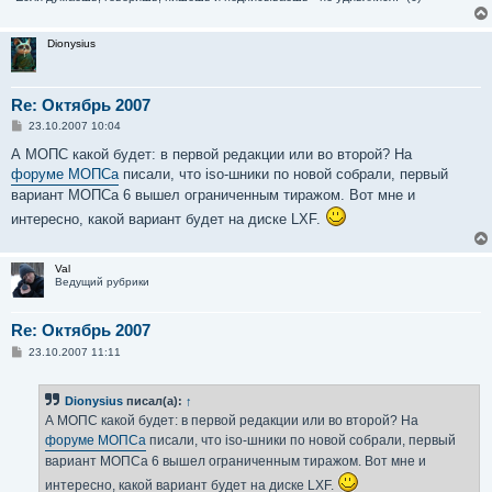
Dionysius
Re: Октябрь 2007
С
23.10.2007 10:04
о
о
А МОПС какой будет: в первой редакции или во второй? На
б
форуме МОПСа
писали, что iso-шники по новой собрали, первый
щ
е
вариант МОПСа 6 вышел ограниченным тиражом. Вот мне и
н
интересно, какой вариант будет на диске LXF.
и
е
Val
Ведущий рубрики
Re: Октябрь 2007
С
23.10.2007 11:11
о
о
б
Dionysius
писал(а):
↑
щ
е
А МОПС какой будет: в первой редакции или во второй? На
н
форуме МОПСа
писали, что iso-шники по новой собрали, первый
и
е
вариант МОПСа 6 вышел ограниченным тиражом. Вот мне и
интересно, какой вариант будет на диске LXF.