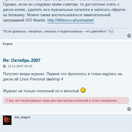
Однако, если он следовал моим советам, то достаточно снять с
диска копию, удалить все журнальные каталоги и записать обратно
на болванку. Можно также воспользоваться замечательной
программой ISO Master:
http://littlesvr.ca/isomaster/
.
"Если думаешь, говоришь, пишешь и подписываешь - не удивляйся." (с)
Engine
Re: Октябрь 2007
С
13.11.2007 05:33
о
о
Получил вчера журнал. Первое что бросилось в глаза надпись на
б
диске alt Linux Personal d
a
sktop 4
щ
е
н
Журнал не только полезный но и веселый
и
е
У вас нет необходимых прав для просмотра вложений в этом сообщении.
red_dragon