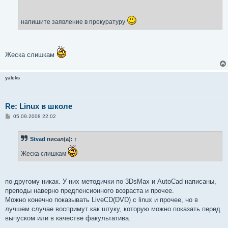
напишите заявление в прокуратуру
Жеска слишкам
yaleks
Re: Linux в школе
С
05.09.2008 22:02
о
о
б
Stvad
писал(а):
↑
щ
е
н
Жеска слишкам
и
е
по-другому никак. У них методички по 3DsMax и AutoCad написаны,
преподы наверно предпенсионного возраста и прочее.
Можно конечно показывать LiveCD(DVD) с linux и прочее, но в
лучшем случае воспримут как штуку, которую можно показать перед
выпуском или в качестве факультатива.