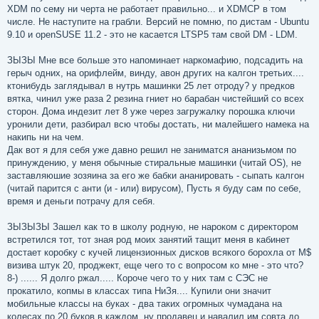
XDM по сему ни черта не работает правильно... и XDMCP в том
числе. Не наступите на грабли. Версий не помню, по дистам - Ubuntu
9.10 и openSUSE 11.2 - это не касается LTSP5 там свой DM - LDM.
ЗЫЗЫ Мне все больше это напоминает наркомафию, подсадить на
герыч одних, на орифлейм, винду, авон других на калгон третьих....
ктонибудь заглядывал в нутрь машинки 25 лет отроду? у предков
вятка, чинил уже раза 2 резина гниет но барабан чистейший со всех
сторон. Дома индезит лет 8 уже через загружалку порошка ключи
уронили дети, разбирал всю чтобы достать, ни малейшего намека на
накипь ни на чем.
Дак вот я для себя уже давно решил не заниматся ананизьмом по
принуждению, у меня обычные стиральные машинки (читай OS), не
заставляюшие зозяина за его же бабки ананировать - сыпать калгон
(читай парится с анти (и - или) вирусом), Пусть я буду сам по себе,
время и деньги потрачу для себя.
ЗЫЗЫЗЫ Зашел как то в школу родную, не нароком с директором
встретился тот, тот зная род моих занятий тащит меня в кабинет
достает коробку с кучей лицензионных дисков всякого борохла от M$
визива штук 20, проджект, еще чего то с вопросом ко мне - это что?
8-) ...... Я долго ржал..... Короче чего то у них там с СЭС не
прокатило, копмы в классах типа НиЗя.... Купили они значит
мобильные классы на буках - два таких огромных чумадана на
колесах по 20 буков в каждом, ну продавец и навалил им совта до