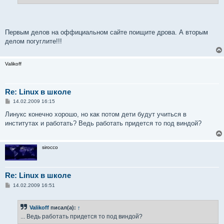
Первым делов на оффициальном сайте поищите дрова. А вторым
делом погуглите!!!
Valikoff
Re: Linux в школе
С
14.02.2009 16:15
о
о
Линукс конечно хорошо, но как потом дети будут учиться в
б
институтах и работать? Ведь работать придется то под виндой?
щ
е
н
и
sirocco
е
Re: Linux в школе
С
14.02.2009 16:51
о
о
б
Valikoff
писал(а):
↑
щ
е
... Ведь работать придется то под виндой?
н