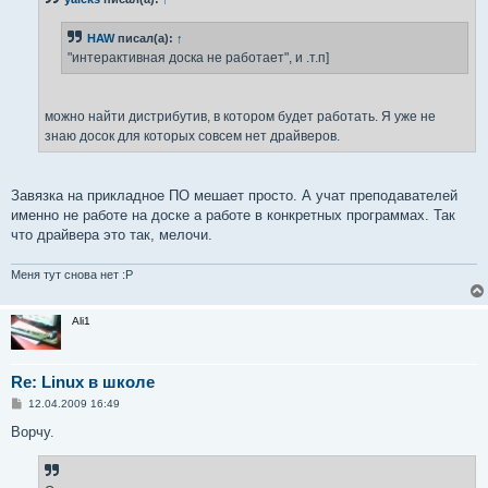
щ
е
н
HAW
писал(а):
↑
и
е
"интерактивная доска не работает", и .т.п]
можно найти дистрибутив, в котором будет работать. Я уже не
знаю досок для которых совсем нет драйверов.
Завязка на прикладное ПО мешает просто. А учат преподавателей
именно не работе на доске а работе в конкретных программах. Так
что драйвера это так, мелочи.
Меня тут снова нет :P
Ali1
Re: Linux в школе
С
12.04.2009 16:49
о
о
Ворчу.
б
щ
е
н