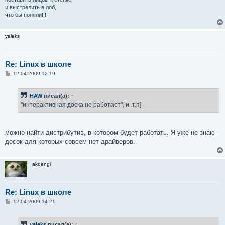
и выстрелить в лоб,
что бы поняли!!!
yaleks
Re: Linux в школе
С
12.04.2009 12:19
о
о
б
HAW
писал(а):
↑
щ
е
"интерактивная доска не работает", и .т.п]
н
и
е
можно найти дистрибутив, в котором будет работать. Я уже не знаю
досок для которых совсем нет драйверов.
akdengi
Re: Linux в школе
С
12.04.2009 14:21
о
о
б
yaleks
писал(а):
↑