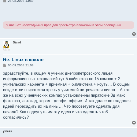
С
28.08.2008 13:49
о
о
-
б
щ
е
н
У вас нет необходимых прав для просмотра вложений в этом сообщении.
и
е
Stvad
Re: Linux в школе
С
05.09.2008 21:08
о
о
здравствуйте, в общем я ученик днепропетровского лицея
б
информационных технологий тут 5 кабинетов по 15 компов + 2
щ
е
учительских кабинета + приемная + библиотека + ноуты... В общем
н
везде стоит пиратская хрень у учителей встречается висла... А так
и
е
же на всех ученических компах установленны пиратские 3д макс
фотошоп, автокад, корал , делфи, оффис. И так далее вот задался
идеей пересадить их на линь ... Что посоветуете сделать для
начала? Как подсунуть им эту идею и что сделать чтоб
согласились?
yaleks