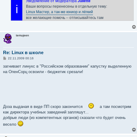
Уведомление от модератора
Juliette
i
Ваши вопросы перенесены в отдельную тему:
Linux Мастер, а так-же юниор и лёгкий
все желающие помочь -- отписывайтесь там
temujeen
Re: Linux в школе
С
22.11.2009 00:16
о
о
загнивает линукс в "Российском образовании" капустку выделенную
б
на ОпенСорц освоили - бюджетик срезали!
щ
е
н
и
е
Доза выданая в виде ПП скоро закончится
а там посмотрим
как директора учебных заведений запляшут...
добрые люди (из компетентных органов) сказали что будет очень
весело