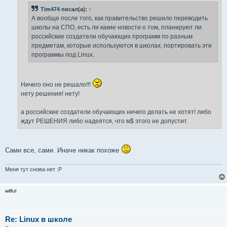
н
Tim474
писал(а):
↑
и
е
А вообще после того, как правительство решило переводить
школы на СПО, есть ли какие новости о том, планируют ли
российские создатели обучающих программ по разным
предметам, которые используются в школах, портировать эти
программы под Linux.
Ничего оно не решало!!!
нету решения! нету!
а российские создатели обучающих ничего делать не хотят! либо
ждут РЕШЕНИЯ либо надеятся, что м$ этого не допустит.
Сами все, сами. Иначе никак похоже
Меня тут снова нет :P
wilful
Re: Linux в школе