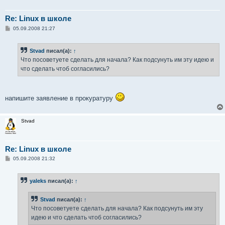
Re: Linux в школе
С
05.09.2008 21:27
о
о
б
Stvad
писал(а):
↑
щ
е
Что посоветуете сделать для начала? Как подсунуть им эту идею и
н
что сделать чтоб согласились?
и
е
напишите заявление в прокуратуру
Stvad
Re: Linux в школе
С
05.09.2008 21:32
о
о
б
yaleks
писал(а):
↑
щ
е
н
Stvad
писал(а):
↑
и
е
Что посоветуете сделать для начала? Как подсунуть им эту
идею и что сделать чтоб согласились?