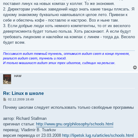
поставил линух на новых компах у коллег. То же экономия.
2. Директорам учебных заведений надо знать какие танцы плясать. Я
одному знакомому буквально навязывался целое лето. Привези к
себе и обеспечь кофе - поставлю и настрою. Воз и ныне там.
3. Если добрые люди хоть немного компетентны, то от их веселого
девертисмента будет только польза. Хоть раскачают. А если будут
требовать лицензию и наклейки на компах с линем - тогда да. Весело
будет всем.
Пессимист видит темный туннель, оптимист видит свет в конце туннеля,
реалист видит свет, туннель и поезд.
И только машинист видит этих трех идиотов, сидящих на рельсах.
HAW
Re: Linux в школе
С
02.12.2009 18:49
о
о
Почему школам следует использовать только свободные программы
б
щ
е
автор: Richard Stallman
н
оригинал статьи:
http://www.gnu.org/philosophy/schools.html
и
е
перевод: Vladimir B. Tsarkov
версия перевода от 23.03.2008
http://lipetsk.lug.ru/articles/schools.html