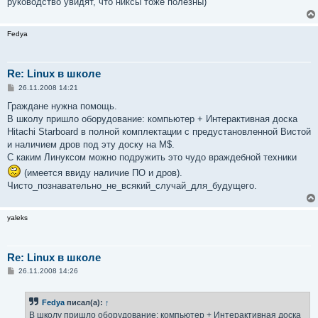
руководство увидят, что никсы тоже полезны)
Fedya
Re: Linux в школе
С
26.11.2008 14:21
о
о
Граждане нужна помощь.
б
В школу пришло оборудование: компьютер + Интерактивная доска
щ
е
Hitachi Starboard в полной комплектации с предустановленной Вистой
н
и наличием дров под эту доску на М$.
и
е
С каким Линуксом можно подружить это чудо враждебной техники
(имеется ввиду наличие ПО и дров).
Чисто_познавательно_не_всякий_случай_для_будущего.
yaleks
Re: Linux в школе
С
26.11.2008 14:26
о
о
б
Fedya
писал(а):
↑
щ
е
В школу пришло оборудование: компьютер + Интерактивная доска