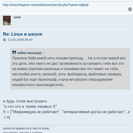
http://wow.irkgame.ru/module/userbar/ub.php?name=wilpoly
HAW
Re: Linux в школе
С
12.04.2009 08:45
о
о
б
wilful
писал(а):
↑
щ
е
Принеси Лайв какой нить покажи преподу, ... Ну а потом закрой все
н
это дело, ибо никто не даст возможности установить тебе все это
и
е
на компы (причем насколько я понимаю все это ляжет на тебя,
настройка инета, проксей, сети, файервола, файловые сервера,
недай бог еще Хронограф, и куча китайского оборудования
неизвестного производителя)...
и будь готов выслушать:
"а что это в твоём линаксе X"
X = ["Макромедиа не работает", "интерактивная доска не работает", и
.т.п]
хочется вывести в чисто поле,
поставить лицом к стенке