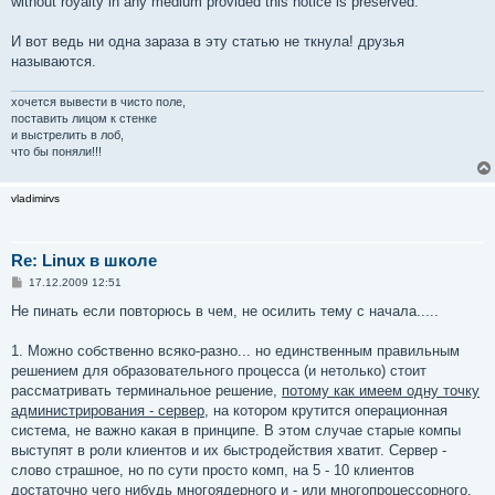
without royalty in any medium provided this notice is preserved.
И вот ведь ни одна зараза в эту статью не ткнула! друзья
называются.
хочется вывести в чисто поле,
поставить лицом к стенке
и выстрелить в лоб,
что бы поняли!!!
vladimirvs
Re: Linux в школе
С
17.12.2009 12:51
о
о
Не пинать если повторюсь в чем, не осилить тему с начала.....
б
щ
е
1. Можно собственно всяко-разно... но единственным правильным
н
решением для образовательного процесса (и нетолько) стоит
и
е
рассматривать терминальное решение,
потому как имеем одну точку
администрирования - сервер
, на котором крутится операционная
система, не важно какая в принципе. В этом случае старые компы
выступят в роли клиентов и их быстродействия хватит. Сервер -
слово страшное, но по сути просто комп, на 5 - 10 клиентов
достаточно чего нибудь многоядерного и - или многопроцессорного,