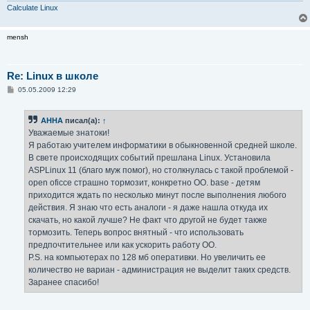
Calculate Linux
mensh
Re: Linux в школе
С
05.05.2009 12:29
о
о
б
AHHA
писал(а):
↑
щ
е
Уважаемые знатоки!
н
Я работаю учителем информатики в обыкновенной средней школе.
и
е
В свете происходящих событий прешлана Linux. Установила
ASPLinux 11 (благо муж помог), но столкнулась с такой проблемой -
open oficce страшно тормозит, конкретно OO. base - детям
приходится ждать по несколько минут после выполнения любого
действия. Я знаю что есть аналоги - я даже нашла откуда их
скачать, но какой лучше? Не факт что другой не будет также
тормозить. Теперь вопрос внятный - что использовать
предпочтительнее или как ускорить работу OO.
P.S. на компьютерах по 128 мб оперативки. Но увеличить ее
количество не вариан - администрация не выделит таких средств.
Заранее спасибо!