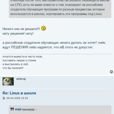
А вообще после того, как правительство решило переводить школы
н
на СПО, есть ли какие новости о том, планируют ли российские
и
е
создатели обучающих программ по разным предметам, которые
используются в школах, портировать эти программы под Linux.
Ничего оно не решало!!!
нету решения! нету!
а российские создатели обучающих ничего делать не хотят! либо
ждут РЕШЕНИЯ либо надеятся, что м$ этого не допустит.
хочется вывести в чисто поле,
поставить лицом к стенке
и выстрелить в лоб,
что бы поняли!!!
akdengi
Re: Linux в школе
С
06.04.2009 16:29
о
о
б
HAW
писал(а):
↑
щ
е