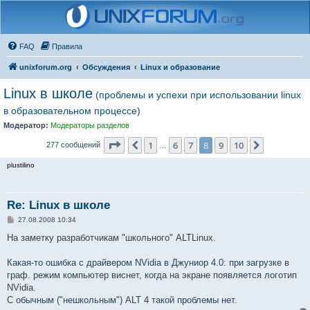
FAQ
Правила
unixforum.org
Обсуждения
Linux и образование
Linux в школе
(проблемы и успехи при использовании linux
в образовательном процессе)
Модератор:
Модераторы разделов
Страница
8
из
10
1
6
7
8
9
10
Пред.
След.
277 сообщений
…
plustilino
Re: Linux в школе
С
27.08.2008 10:34
о
о
На заметку разработчикам "школьного" ALTLinux.
б
щ
е
Какая-то ошибка с драйвером NVidia в Джуниор 4.0: при загрузке в
н
граф. режим компьютер виснет, когда на экране появляется логотип
и
е
NVidia.
С обычным ("нешкольным") ALT 4 такой проблемы нет.