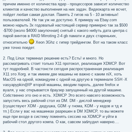
причем именно от количества ядер - процессоров зависит количество
клиентов и качество выполнения на них задач. Видеокарта не всчет,
пойдет любая самая дохлая. Память 2 гигов на 5 - 10 активных!
пользователей. Не так уж не доступно. К примеру на Ebay.com
можно нарыть 3х годовалый настоящий сервер примерно так за $500
-$700 (около $4000 закупочная) снятый с какого нибуть дата центра с
парой винтов в RAID Mirroting 2-4 gb памати и двух стареньких,
относительно
Xeon 3Ghz с гипер трейдингом. Вот на таком класс
уже точно поедет.
2. Под Linux терминал решение есть? Есть! и много. Но
рассматривать стоит только X11 протокол, реализация XDMCP. Вот
тут подробней. В частонсти сегодня распространенная реализация
X11 это Xorg. и так имеем две машины не важно с каким niX, хоть
MacOS на одной, командуем с одной на другую в терминале SSH -X
vasyapypkin@IP второй машины, вводим пароль, далее firefox и
вуаля, у нас открывается браузер запущенный на другой машине.
Собственно это оно и есть. XDMCP Это всего навсего возможность
запустить весь рабочий стол из DM. DM - дислэй менеджер
(существуют XDM - дедушка, GDM -у гнома, KDM - у кедов и тд и
тп.) Если у вас на машинках разрешен в DM XDMCP, то вы можете
еще при входе в систему поменять сессию на XDMCP и уйти в
рабочий стол другого компа. О как, савсем заблудил наверно....