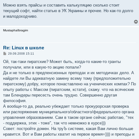
Можно взять прайсы и составить калькуляцию сколько стоит
текущий софт, найти статью в УК Украины и прочее. Но как-то долго
и малодоходчиво.
MustaphaIbragim
Re: Linux в школе
С
29.09.2008 15:11
о
о
Ой, так-таки пиратские? Может быть, когда-то какие-то гранты
б
получали, или в какую-то акцию попали?
щ
е
Да и не только в предпенсионных преподах и их методичках дело. А
н
найдете ли Вы адекватную замену всему тому (предположительно
и
е
пиратскому) добру, которое понаставлено на ученических компах? По
опыту работы с Максом (пиратским, кстати), скажу. что на всяческие
там Блендеры пересесть очень трудно. Совершенно другая
философия.
А вообще-то да, реально убеждает только прокурорская проверка
или распоряжение муниципального/областного/федерального органа
управления образованием. Сам в таком органе сейчас работаю, "тех
- поддержка, этих - тоже", так что немножко в курсе)))
Совет: постройте домен. На труЪ системе, какая Вам лично больше
нравится. Вот и Вам работы хватит на первое время=)))) и преподы и