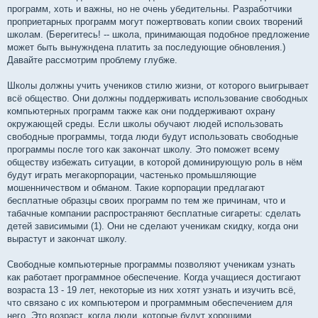
программ, хоть и важны, но не очень убедительны. Разработчики
проприетарных программ могут пожертвовать копии своих творений
школам. (Берегитесь! -- школа, принимающая подобное предложение
может быть вынужндена платить за последующие обновления.)
Давайте рассмотрим проблему глубже.
Школы должны учить учеников стилю жизни, от которого выигрывает
всё общество. Они должны поддерживать использование свободных
компьютерных программ также как они поддерживают охрану
окружающей среды. Если школы обучают людей использовать
свободные программы, тогда люди будут использовать свободные
программы после того как закончат школу. Это поможет всему
обществу избежать ситуации, в которой доминирующую роль в нём
будут играть мегакорпорации, частенько промышляющие
мошенничеством и обманом. Такие корпорации предлагают
бесплатные образцы своих программ по тем же причинам, что и
табачные компании распространяют бесплатные сигареты: сделать
детей зависимыми (1). Они не сделают ученикам скидку, когда они
вырастут и закончат школу.
Свободные компьютерные программы позволяют ученикам узнать
как работает программное обеспечение. Когда учащиеся достигают
возраста 13 - 19 лет, некоторые из них хотят узнать и изучить всё,
что связано с их компьютером и программным обеспечением для
него. Это возраст, когда люди, которые будут хорошими