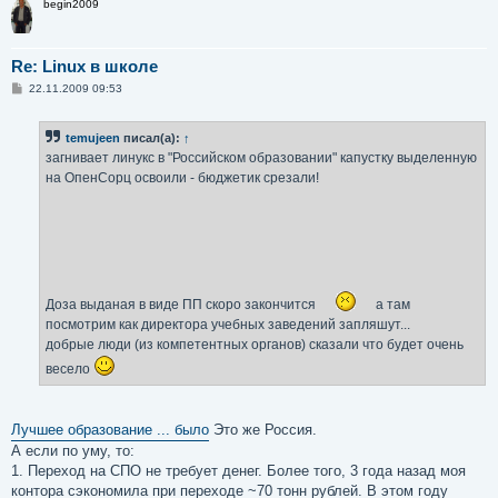
begin2009
Re: Linux в школе
С
22.11.2009 09:53
о
о
б
temujeen
писал(а):
↑
щ
е
загнивает линукс в "Российском образовании" капустку выделенную
н
на ОпенСорц освоили - бюджетик срезали!
и
е
Доза выданая в виде ПП скоро закончится
а там
посмотрим как директора учебных заведений запляшут...
добрые люди (из компетентных органов) сказали что будет очень
весело
Лучшее образование ... было
Это же Россия.
А если по уму, то:
1. Переход на СПО не требует денег. Более того, 3 года назад моя
контора сэкономила при переходе ~70 тонн рублей. В этом году