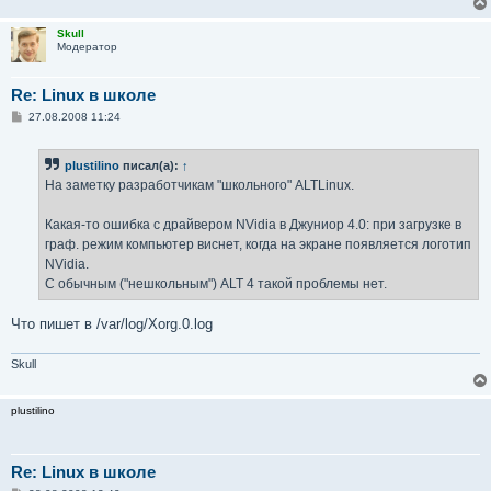
Skull
Модератор
Re: Linux в школе
С
27.08.2008 11:24
о
о
б
plustilino
писал(а):
↑
щ
е
На заметку разработчикам "школьного" ALTLinux.
н
и
е
Какая-то ошибка с драйвером NVidia в Джуниор 4.0: при загрузке в
граф. режим компьютер виснет, когда на экране появляется логотип
NVidia.
С обычным ("нешкольным") ALT 4 такой проблемы нет.
Что пишет в /var/log/Xorg.0.log
Skull
plustilino
Re: Linux в школе