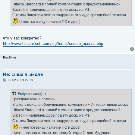
н
Hitachi Starboard в полной комплектации с предустановленной
и
е
Вистой и наличием дров под эту доску на М$.
С каким Линуксом можно подружить это чудо враждебной техники
(имеется ввиду наличие ПО и дров).
что у вас конкретно?
http://www.hitachi-soft.com/icg/forms/secure_access.php
BratSinot
Re: Linux в школе
С
02.02.2009 22:29
о
о
б
Fedya
писал(а):
↑
щ
е
Граждане нужна помощь.
н
В школу пришло оборудование: компьютер + Интерактивная доска
и
е
Hitachi Starboard в полной комплектации с предустановленной
Вистой и наличием дров под эту доску на М$.
С каким Линуксом можно подружить это чудо враждебной техники
(имеется ввиду наличие ПО и дров).
Чисто_познавательно_не_всякий_случай_для_будущего.