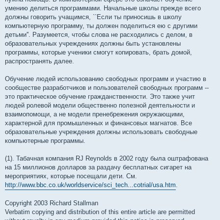
умению делиться программами. Начальные школы прежде всего
должны говорить учащимся, ``Если ты приносишь в школу
компьютерную программу, ты должен поделиться ею с другими
детьми''. Разумеется, чтобы слова не расходились с делом, в
образовательных учреждениях должны быть установлены
программы, которые ученики смогут копировать, брать домой,
распространять далее.
Обучение людей использованию свободных программ и участию в
сообществе разработчиков и пользователей свободных программ --
это практическое обучение гражданственности. Это также учит
людей ролевой модели общественно полезной деятельности и
взаимопомощи, а не модели пренебрежения окружающими,
характерной для промышленных и финансовых магнатов. Все
образовательные учреждения должны использовать свободные
компьютерные программы.
(1). Табачная компания RJ Reynolds в 2002 году была оштрафована
на 15 миллионов долларов за раздачу бесплатных сигарет на
мероприятиях, которые посещали дети. См.
http://www.bbc.co.uk/worldservice/sci_tech...cotrial/usa.htm
.
Copyright 2003 Richard Stallman
Verbatim copying and distribution of this entire article are permitted