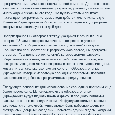
программистами начинают постигать своё ремесло. Для того, чтобы
научиться писать качественные программы, ученики должны читать
много кода и писать много кода. Им нужно читать и понимать
настоящие программы, которые люди действительно используют.
Ученикам будет крайне любопытно читать исходный код программ,
которые они используют каждый день.
Проприетраное ПО отвергает жажду учащихся к познанию, оно
говорит: ``Знание, которое ты хочешь -- секретно, изучение
запрещено!'' Свободные программы поощряют учёбу каждого.
Сообщество пользователей и разработчиков свободных программ
отвергает ``священство технологии'', которое держит широкую
общественность в неведении того как работают технологии; мы
поощряем учащихся любого возраста и положения читать исходный
код и учиться столько сколько им хочется. Образовательные
учреждения, которые использую свободные программы позволят
развиваться одарённым программистам среди учеников.
Следующее основание для использования свободных программ ещё
более неочевидно. Мы ожидаем, что в образовательных
учреждениях будут изучать важные факты и получать полезные
навыки, но это не все задачи школ. Их фундаментальная миссия
заключается в том, чтобы учить людей быть добропорядочными
гражданами, добрыми соседями -- помогать другим людям, когда им
нужна помощь. В компьютерной сфере это означает обучение