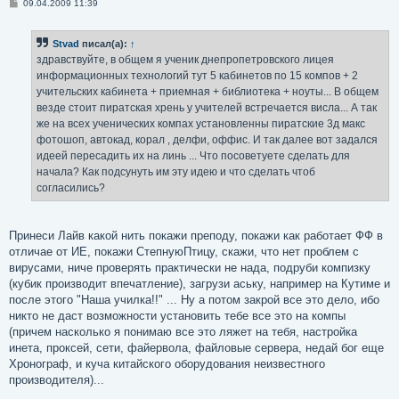
С
09.04.2009 11:39
о
о
б
Stvad
писал(а):
↑
щ
е
здравствуйте, в общем я ученик днепропетровского лицея
н
информационных технологий тут 5 кабинетов по 15 компов + 2
и
е
учительских кабинета + приемная + библиотека + ноуты... В общем
везде стоит пиратская хрень у учителей встречается висла... А так
же на всех ученических компах установленны пиратские 3д макс
фотошоп, автокад, корал , делфи, оффис. И так далее вот задался
идеей пересадить их на линь ... Что посоветуете сделать для
начала? Как подсунуть им эту идею и что сделать чтоб
согласились?
Принеси Лайв какой нить покажи преподу, покажи как работает ФФ в
отличае от ИЕ, покажи СтепнуюПтицу, скажи, что нет проблем с
вирусами, ниче проверять практически не нада, подруби компизку
(кубик производит впечатление), загрузи аську, например на Кутиме и
после этого "Наша училка!!" ... Ну а потом закрой все это дело, ибо
никто не даст возможности установить тебе все это на компы
(причем насколько я понимаю все это ляжет на тебя, настройка
инета, проксей, сети, файервола, файловые сервера, недай бог еще
Хронограф, и куча китайского оборудования неизвестного
производителя)...