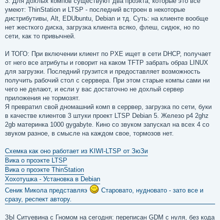
3. Для дохлых компов существуют два проэкта, которые это все
умеют: ThinStation и LTSP - последний встроен в некоторые
дистрибутивы, Alt, EDUbuntu, Debian и тд. Суть: на клиенте вообще
нет жесткого диска, загрузка клиента всяко, флеш, сидюк, но по
сети, как то привычней.
И ТОГО: При включении клиент по PXE ищет в сети DHCP, получает
от него все атрибуты и говорит на каком TFTP забрать образ LINUX
для загрузки. Последний грузится и предоставляет возможность
получить рабочий стол с серрвера. При этом старые компы сами ни
чего не делают, и если у вас достаточно не дохлый сервер
приложения не тормозят.
Я превратил свой дномашний комп в серрвер, загрузка по сети, буки
в качестве клиентов 3 штуки проект LTSP Debian 5. Железо p4 2ghz
2gb материнка 1000 gygabyte. Кино со звуком запускал на всех 4 со
звуком разное, в смысле на каждом свое, тормозов нет.
Схемка как оно работает из KIWI-LTSP от ЗюЗи
Вика о проэкте LTSP
Вика о проэкте ThinStation
Хохoтушка - Установка в Debian
Сеник Микола представляэ
Старовато, нудновато - зато все и
сразу, респект автору.
ЗЫ Ситуевина с Гномом на сегодня: переписан GDM с нуля, без кода