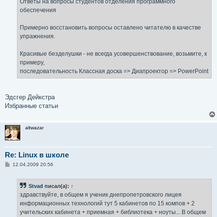
Ответы на вопросы студентов отделения программного
и
е
обеспечения
Примерно восстановить вопросы оставлено читателю в качестве
упражнения.
Красивые безделушки - не всегда усовершенствование, возьмите, к
примеру,
последовательность Классная доска => Диапроектор => PowerPoint
Эдсгер Дейкстра
Избранные статьи
altwazar
Re: Linux в школе
С
12.04.2009 20:56
о
о
б
Stvad
писал(а):
↑
щ
е
здравствуйте, в общем я ученик днепропетровского лицея
н
информационных технологий тут 5 кабинетов по 15 компов + 2
и
е
учительских кабинета + приемная + библиотека + ноуты... В общем