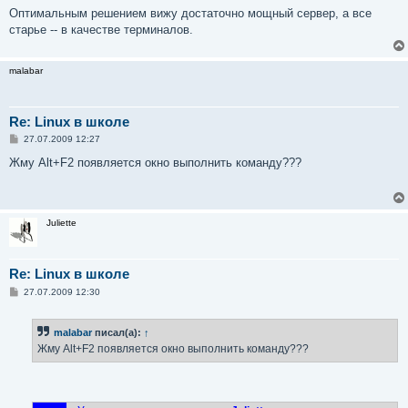
Оптимальным решением вижу достаточно мощный сервер, а все
старье -- в качестве терминалов.
malabar
Re: Linux в школе
С
27.07.2009 12:27
о
о
Жму Alt+F2 появляется окно выполнить команду???
б
щ
е
н
и
Juliette
е
Re: Linux в школе
С
27.07.2009 12:30
о
о
б
malabar
писал(а):
↑
щ
е
Жму Alt+F2 появляется окно выполнить команду???
н
и
е