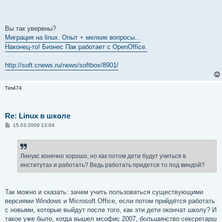
и
е
Вы так уверены?
Миграция на linux. Опыт + мелкие вопросы...
Наконец-то! Бизнес Пак работает с OpenOffice.
http://soft.cnews.ru/news/softbox/8901/
Tim474
Re: Linux в школе
С
15.03.2009 13:04
о
о
б
щ
е
Линукс конечно хорошо, но как потом дети будут учиться в
н
институтах и работать? Ведь работать придется то под виндой?
и
е
Так можно и сказать: зачем учить пользоваться существующими
версиями Windows и Microsoft Office, если потом прийдётся работать
с новыми, которые выйдут после того, как эти дети окончат школу? И
такое уже было, когда вышел мсофис 2007, большинство сексретарш