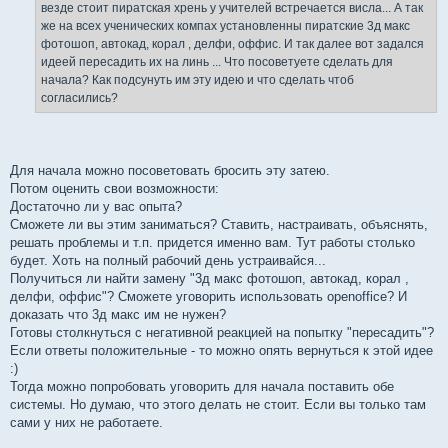
везде стоит пиратская хрень у учителей встречается висла... А так
же на всех ученических компах установленны пиратские 3д макс
фотошоп, автокад, корал , делфи, оффис. И так далее вот задался
идеей пересадить их на линь ... Что посоветуете сделать для
начала? Как подсунуть им эту идею и что сделать чтоб
согласились?
Для начала можно посоветовать бросить эту затею.
Потом оценить свои возможности:
Достаточно ли у вас опыта?
Сможете ли вы этим заниматься? Ставить, настраивать, объяснять,
решать проблемы и т.п. придется именно вам. Тут работы столько
будет. Хоть на полный рабочий день устраивайся...
Получиться ли найти замену "3д макс фотошоп, автокад, корал ,
делфи, оффис"? Сможете уговорить использовать openoffice? И
доказать что 3д макс им не нужен?
Готовы столкнуться с негативной реакцией на попытку "пересадить"?
Если ответы положительные - то можно опять вернуться к этой идее
:)
Тогда можно попробовать уговорить для начала поставить обе
системы. Но думаю, что этого делать не стоит. Если вы только там
сами у них не работаете.