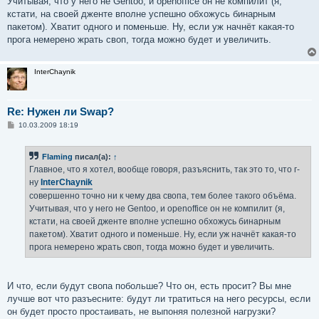
Учитывая, что у него не Gentoo, и openoffice он не компилит (я,
и
е
кстати, на своей дженте вполне успешно обхожусь бинарным
пакетом). Хватит одного и поменьше. Ну, если уж начнёт какая-то
прога немерено жрать своп, тогда можно будет и увеличить.
InterChaynik
Re: Нужен ли Swap?
С
10.03.2009 18:19
о
о
б
Flaming
писал(а):
↑
щ
е
Главное, что я хотел, вообще говоря, разъяснить, так это то, что г-
н
ну
InterChaynik
и
е
совершенно точно ни к чему два свопа, тем более такого объёма.
Учитывая, что у него не Gentoo, и openoffice он не компилит (я,
кстати, на своей дженте вполне успешно обхожусь бинарным
пакетом). Хватит одного и поменьше. Ну, если уж начнёт какая-то
прога немерено жрать своп, тогда можно будет и увеличить.
И что, если будут свопа побольше? Что он, есть просит? Вы мне
лучше вот что разъесните: будут ли тратиться на него ресурсы, если
он будет просто простаивать, не выпоняя полезной нагрузки?