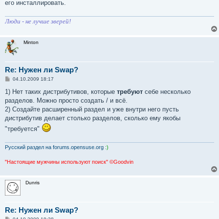
его инсталлировать.
Люди - не лучше зверей!
Minton
Re: Нужен ли Swap?
С
04.10.2009 18:17
о
о
1) Нет таких дистрибутивов, которые
требуют
себе несколько
б
разделов. Можно просто создать / и всё.
щ
е
2) Создайте расширенный раздел и уже внутри него пусть
н
дистрибутив делает столько разделов, сколько ему якобы
и
е
"требуется"
Русский раздел на forums.opensuse.org
:)
"Настоящие мужчины используют поиск" ©Goodvin
Dunris
Re: Нужен ли Swap?
С