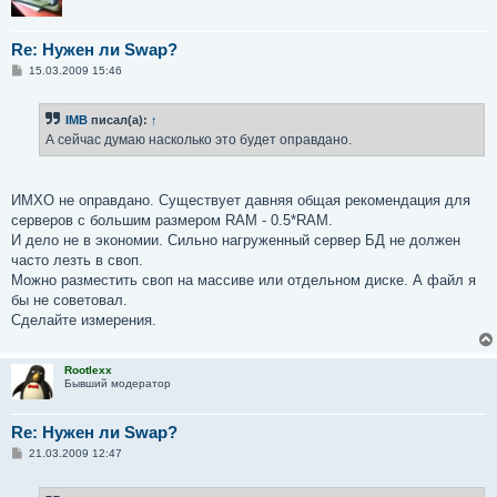
Re: Нужен ли Swap?
С
15.03.2009 15:46
о
о
б
IMB
писал(а):
↑
щ
е
А сейчас думаю насколько это будет оправдано.
н
и
е
ИМХО не оправдано. Существует давняя общая рекомендация для
серверов с большим размером RAM - 0.5*RAM.
И дело не в экономии. Сильно нагруженный сервер БД не должен
часто лезть в своп.
Можно разместить своп на массиве или отдельном диске. А файл я
бы не советовал.
Сделайте измерения.
Rootlexx
Бывший модератор
Re: Нужен ли Swap?
С
21.03.2009 12:47
о
о
б