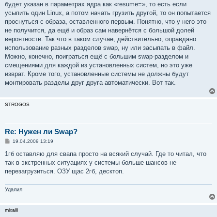
будет указан в параметрах ядра как «resume=», то есть если
усыпить один Linux, а потом начать грузить другой, то он попытается
проснуться с образа, оставленного первым. Понятно, что у него это
не получится, да ещё и образ сам навернётся с большой долей
вероятности. Так что в таком случае, действительно, оправдано
использование разных разделов swap, ну или засыпать в файл.
Можно, конечно, поиграться ещё с большим swap-разделом и
смещениями для каждой из установленных систем, но это уже
изврат. Кроме того, установленные системы не должны будут
монтировать разделы друг друга автоматически. Вот так.
STROGOS
Re: Нужен ли Swap?
С
19.04.2009 13:19
о
о
1гб оставляю для свапа просто на всякий случай. Где то читал, что
б
так в экстренных ситуациях у системы больше шансов не
щ
е
перезагрузиться. ОЗУ щас 2гб, десктоп.
н
и
е
Удалил
mixaiii