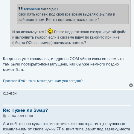
е
н
arkhnchul
писал(а):
↑
и
е
свои пять копеек: под своп все время выделяю 1-2 гига и
забываю о нем. Винты огромные, жалко чтоли?
И он используется?
Разве недостаточно создать пустой файл
и выполнить swapon если в системе вдруг по какой-то причине
(сборка OOo например) кончилась память?
Когда она уже кончилась, и ядро по OOM убило иксы со всем что
там было пооткрыто-поназапущено, как бы уже немного поздно
может быть.
Протокол IPv6: что он может дать нам уже сегодня?
C10H15N
Re: Нужен ли Swap?
С
22.04.2009 19:50
о
о
А и собственно куда эти гипотетические полтора гига ,полученные
б
избавлением от свопа нужны?Т.е. винт типа ,забит под завязку,места
щ
е