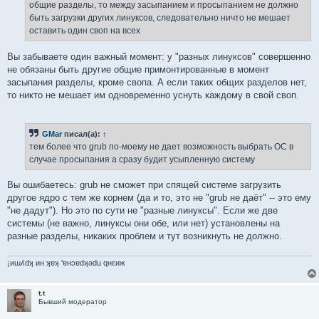
общие разделы, то между засыпанием и просыпанием не должно
быть загрузки других линуксов, следовательно ничто не мешает
оставить один своп на всех
Вы забываете один важный момент: у "разных линуксов" совершенно
не обязаны быть другие общие примонтированные в момент
засыпания разделы, кроме свопа. А если таких общих разделов нет,
то никто не мешает им одновременно уснуть каждому в свой своп.
GMar
писал(а):
↑
тем более что grub по-моему не дает возможность выбрать ОС в
случае просыпания а сразу будит усыпленную систему
Вы ошибаетесь: grub не сможет при спящей системе загрузить
другое ядро с тем же корнем (да и то, это не "grub не даёт" -- это ему
"не дадут"). Но это по сути не "разные линуксы". Если же две
системы (не важно, линуксы они обе, или нет) установлены на
разные разделы, никаких проблем и тут возникнуть не должно.
¡иɯʎdʞ ин ʞɐʞ 'ɐнɔɐdʞǝdu qнεиж
t.t
Бывший модератор