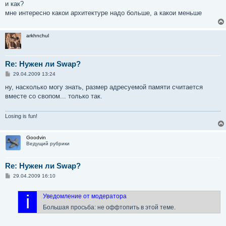
и как?
мне интересно какои архитектуре надо больше, а какои меньше
arkhnchul
Re: Нужен ли Swap?
С
29.04.2009 13:24
о
о
ну, насколько могу знать, размер адресуемой памяти считается
б
вместе со свопом... только так.
щ
е
н
и
Losing is fun!
е
Goodvin
Ведущий рубрики
Re: Нужен ли Swap?
С
29.04.2009 16:10
о
о
б
i
Уведомление от модератора
щ
е
Большая просьба: не оффтопить в этой теме.
н
и
е