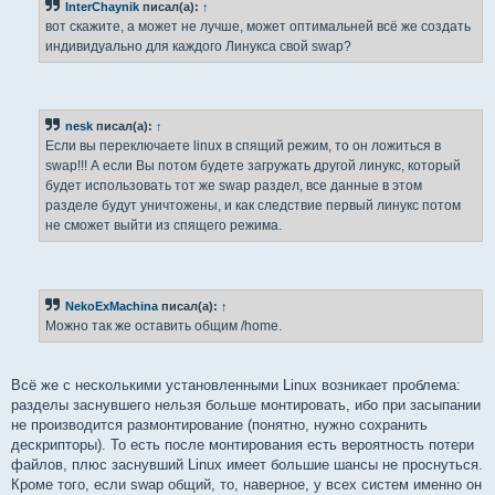
InterChaynik
писал(а):
↑
щ
е
вот скажите, а может не лучше, может оптимальней всё же создать
н
индивидуально для каждого Линукса свой swap?
и
е
nesk
писал(а):
↑
Если вы переключаете linux в спящий режим, то он ложиться в
swap!!! А если Вы потом будете загружать другой линукс, который
будет использовать тот же swap раздел, все данные в этом
разделе будут уничтожены, и как следствие первый линукс потом
не сможет выйти из спящего режима.
NekoExMachina
писал(а):
↑
Можно так же оставить общим /home.
Всё же с несколькими установленными Linux возникает проблема:
разделы заснувшего нельзя больше монтировать, ибо при засыпании
не производится размонтирование (понятно, нужно сохранить
дескрипторы). То есть после монтирования есть вероятность потери
файлов, плюс заснувший Linux имеет большие шансы не проснуться.
Кроме того, если swap общий, то, наверное, у всех систем именно он