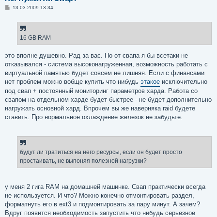
С
13.03.2009 13:34
о
о
б
щ
е
16 GB RAM
н
и
е
это вполне душевно. Рад за вас. Но от свапа я бы всетаки не
отказывался - система высоконагруженная, возможность работать с
виртуальной памятью будет совсем не лишняя. Если с финансами
нет проблем можно вобще купить что нибудь
этакое
исключительно
под свап + постоянный мониторинг параметров харда. Работа со
свапом на отдельном харде будет быстрее - не будет дополнительно
нагружать основной хард. Впрочем вы же наверняка raid будете
ставить. Про нормальное охлаждение железок не забудьте.
будут ли тратиться на него ресурсы, если он будет просто
простаивать, не выпоняя полезной нагрузки?
у меня 2 гига RAM на домашней машинке. Свап практически всегда
не используется. И что? Можно конечно отмонтировать раздел,
форматнуть его в ext3 и подмонтировать за пару минут. А зачем?
Вдруг появится необходимость запустить что нибудь серьезное