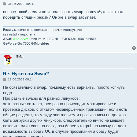
С
31.05.2009 16:14
о
о
вопрос такой а если не использовать swap на ноутбуке как тогда
б
победить спящий режим? Он же в swap засыпает.
щ
е
н
и
Если уже ничего не помогает - прочти инструкцию.
е
sysinstall - гадость :)
ASUS
A6q00Vm
Pentium-M 1.7 GHz, 2Gb
RAM
, 160Gb
HDD
,
GeForce Go 7300 64Mb
video
GMar
Re: Нужен ли Swap?
С
12.06.2009 00:14
о
о
Не обязательно в swap, по-моему есть варианты, просто копнуть
б
надо.
щ
е
Про разные swapы для разных линуксов:
н
хоть разные хоть нет, все равно происходит монтирование и
и
е
проверка дисков, с откатом незавершенных транзакций, если есть
общие разделы, то между засыпанием и просыпанием не должно
быть загрузки других линуксов, следовательно ничто не мешает
оставить один своп на всех, тем более что grub по-моему не дает
возможность выбрать ОС в случае просыпания а сразу будит
усыпленную систему