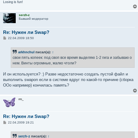
Losing is fun!
serzh-z
Бывший модератор
Re: Нужен ли Swap?
С
22.04.2009 18:50
о
о
б
arkhnchul
писал(а):
↑
щ
е
свои пять копеек: под своп все время выделяю 1-2 гига и забываю о
н
нем. Винты огромные, жалко чтоли?
и
е
И он используется? :) Разве недостаточно создать пустой файл и
выполнить swapon если в системе вдруг по какой-то причине (сборка
OOo например) кончилась память?
rm_
Re: Нужен ли Swap?
С
22.04.2009 19:21
о
о
б
serzh-z
писал(а):
↑
щ