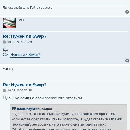
Линукс люблю, но Гейтса уважаю.
Ali1
Re: Нужен ли Swap?
С
10.03.2009 18:39
о
о
Да.
б
См.
Нужен ли Swap?
щ
е
н
и
Flaming
е
Re: Нужен ли Swap?
С
10.03.2009 22:28
о
о
Ну вы же сами на свой вопрос уже ответили.
б
щ
е
InterChaynik
писал(а):
↑
н
Ну, а если этот своп почти не будет использоваться при таком
и
е
количестве оперативки, как вы говорите, и будет стоять "на всякий
пожарный", ресурсы на него также будут затрачиваться?
Ой! И в этом форуме, про это написано - только щас заметил...