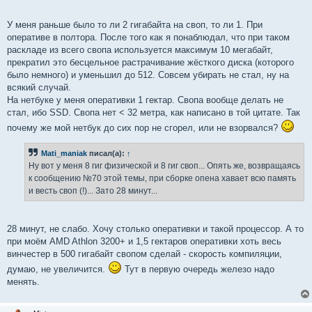
У меня раньше было то ли 2 гигабайта на своп, то ли 1. При
оперативе в полтора. После того как я понаблюдал, что при таком
раскладе из всего свопа используется максимум 10 мегабайт,
прекратил это бесцельное растрачивание жёсткого диска (которого
было немного) и уменьшил до 512. Совсем убирать не стал, ну на
всякий случай.
На нетбуке у меня оперативки 1 гектар. Свопа вообще делать не
стал, ибо SSD. Свопа нет < 32 метра, как написано в той цитате. Так
почему же мой нетбук до сих пор не сгорел, или не взорвался?
Mati_maniak
писал(а):
↑
Ну вот у меня 8 гиг физической и 8 гиг своп... Опять же, возвращаясь
к сообщению №70 этой темы, при сборке опена хавает всю память
и весть своп (!)... Зато 28 минут...
28 минут, не слабо. Хочу столько оперативки и такой процессор. А то
при моём AMD Athlon 3200+ и 1,5 гектаров оперативки хоть весь
винчестер в 500 гигабайт свопом сделай - скорость компиляции,
думаю, не увеличится.
Тут в первую очередь железо надо
менять.