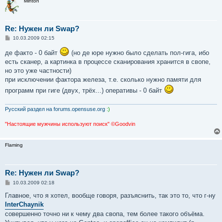
Minton
Re: Нужен ли Swap?
С
10.03.2009 02:15
о
о
де факто - 0 байт
(но де юре нужно было сделать пол-гига, ибо
б
есть сканер, а картинка в процессе сканирования хранится в свопе,
щ
е
но это уже частности)
н
при исключении фактора железа, т.е. сколько нужно памяти для
и
е
программ при гиге (двух, трёх...) оперативы - 0 байт
Русский раздел на forums.opensuse.org
:)
"Настоящие мужчины используют поиск" ©Goodvin
Flaming
Re: Нужен ли Swap?
С
10.03.2009 02:18
о
о
Главное, что я хотел, вообще говоря, разъяснить, так это то, что г-ну
б
InterChaynik
щ
е
совершенно точно ни к чему два свопа, тем более такого объёма.
н