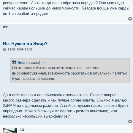
ресурсоемкое. И что тогда все в обратном порядке? Оно мне надо -
cейчас харды большие до невозможности. Seagate вобще уже харды
по 1,5 терабайта продает.
IMB
Re: Нужен ли Swap?
С
13.03.2009 19:39
о
о
б
Nelar
писал(а):
↑
щ
е
Но от свапа я бы всетаки не отказывался - система
н
высоконагруженная, возможность работать с виртуальной памятью
и
е
будет совсем не лишняя.
Да я собственно и не собираюсь отказываться. Скорее вопрос -
какого размера сделать и как лучше организовать. Обычно я делаю
2xRAM на отдельном разделе. А сейчас думаю насколько это будет
оправдано. Может быть лучше сделать размер поменьше, или
несколько небольших swap-файлов?
Ali1