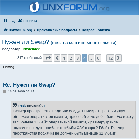
FAQ
Правила
unixforum.org
Практические вопросы
Вопрос новичка
Нужен ли Swap?
(если на машине много памяти)
Модератор:
Bizdelnick
Страница
4
из
12
1
2
3
4
5
6
12
Пред.
След.
347 сообщений
…
Flaming
Re: Нужен ли Swap?
С
10.03.2009 02:14
о
о
б
nesk
писал(а):
↑
щ
е
Размер пространства подкачки следует выбирать равным двум
н
объёмам оперативной памяти, при её объёме до 2 Гбайт. Если же у
и
е
вас больше 2 Гбайт оперативной памяти, к размеру файла
подкачки следует прибавить объём ОЗУ сверх 2 Гбайт. Размер
пространства подкачки не должен быть меньше 32 Мбайт.