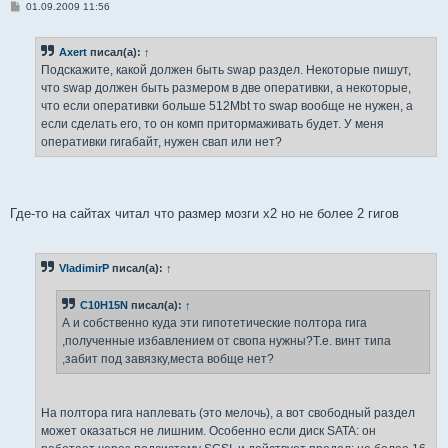
С
01.09.2009 11:56
о
о
б
Axert
писал(а):
↑
щ
е
Подскажите, какой должен быть swap раздел. Некоторые пишут,
н
что swap должен быть размером в две оперативки, а некоторые,
и
е
что если оперативки больше 512Mbt то swap вообще не нужен, а
если сделать его, то он комп притормаживать будет. У меня
оперативки гигабайт, нужен свап или нет?
Где-то на сайтах читал что размер мозги х2 но не более 2 гигов
VladimirP
писал(а):
↑
C10H15N
писал(а):
↑
А и собственно куда эти гипотетические полтора гига
,полученные избавлением от свопа нужны?Т.е. винт типа
,забит под завязку,места вобще нет?
На полтора гига наплевать (это мелочь), а вот свободный раздел
может оказаться не лишним. Особенно если диск SATA: он