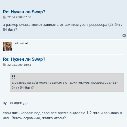
Re: Нужен ли Swap?
С
22.04.2009 07:30
о
о
а размер swap'a может зависеть от архитектуры процессора (32-бит /
б
64-бит)?
щ
е
н
и
arkhnchul
е
Re: Нужен ли Swap?
С
22.04.2009 18:44
о
о
б
щ
е
а размер swap'a может зависеть от архитектуры процессора (32-
н
бит / 64-бит)?
и
е
ну, по идее-да.
свои пять копеек: под своп все время выделяю 1-2 гига и забываю о
нем. Винты огромные, жалко чтоли?