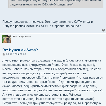
работает через подсистему SCSI, и действует предел: не более 16
разделов (в отличие от IDE с её 64 разделами).
Прошу прощения, я новичек. Это получается что САТА слод в
Линуксе распознается как SCSI ? я правильно понял?
Rex_Sepluvzew
Re: Нужен ли Swap?
С
04.10.2009 02:08
о
о
Лично мне
приходится
создавать и /swap и (в случаях с многими из
б
перепробованных дистрибутивов) /home. Хотя /swap не нужен (у
щ
е
моего "нового" компьютера и так 1 ГБ оперативной памяти), но если
н
не создать этот раздел - установка дистрибутива так и не
и
е
продолжится (проверено!). Так что мне "приходится" отказываться от
тех из дистрибутивов, которые "просят" для себя три раздела (/,
/swap, /home), ведь физический жёсткий диск разрешено делить,
насколько мне известно, не более чем на четыре "логических диска".
А у меня два логических диска отведены под Windows,
соответственно и под Linux остаются тоже два (включая /swap).
Результат - если дистрибутив требует три раздела, то я прекращаю