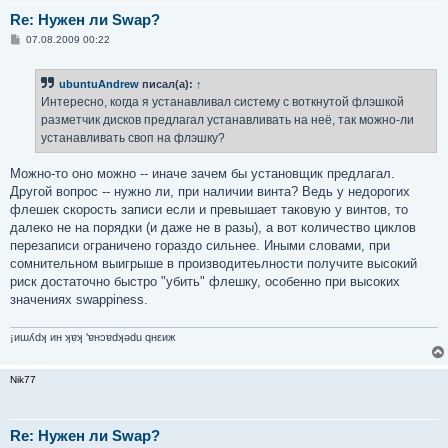
Re: Нужен ли Swap?
С
07.08.2009 00:22
о
о
б
ubuntuAndrew
писал(а):
↑
щ
е
Интересно, когда я устанавливал систему с воткнутой флэшкой
н
разметчик дисков предлагал устанавливать на неё, так можно-ли
и
е
устанавливать своп на флэшку?
Можно-то оно можно -- иначе зачем бы установщик предлагал.
Другой вопрос -- нужно ли, при наличии винта? Ведь у недорогих
флешек скорость записи если и превышает таковую у винтов, то
далеко не на порядки (и даже не в разы), а вот количество циклов
перезаписи ограничено гораздо сильнее. Иными словами, при
сомнительном выигрыше в производитеьлности получите высокий
риск достаточно быстро "убить" флешку, особенно при высоких
значениях swappiness.
¡иɯʎdʞ ин ʞɐʞ 'ɐнɔɐdʞǝdu qнεиж
Nik77
Re: Нужен ли Swap?