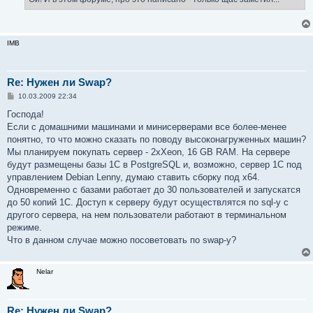
IMB
Re: Нужен ли Swap?
С
10.03.2009 22:34
о
о
Господа!
б
Если с домашними машинами и минисерверами все более-менее
щ
е
понятно, то что можно сказать по поводу высоконагруженных машин?
н
Мы планируем покупать сервер - 2хXeon, 16 GB RAM. На сервере
и
е
будут размещены базы 1С в PostgreSQL и, возможно, сервер 1С под
управлением Debian Lenny, думаю ставить сборку под x64.
Одновременно с базами работает до 30 пользователей и запускатся
до 50 копий 1С. Доступ к серверу будут осуществлятся по sql-у c
другого сервера, на нем пользователи работают в терминальном
режиме.
Что в данном случае можно посоветовать по swap-у?
Nelar
Re: Нужен ли Swap?