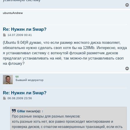
ubuntuAndrew
Re: Нужен ли Swap?
С
14.07.2009 00:41
о
о
(Ubuntu 9.04)Я думаю, что если размер жесткого диска позволяет,
б
обязательно нужно сделать своп хотя бы на 128Mb. Интересно, когда
щ
е
я устанавливал систему с воткнутой флэшкой разметчик дисков
н
предлагал устанавливать на неё, так можно-ли устанавливать своп
и
е
на флэшку?
t.t
Бывший модератор
Re: Нужен ли Swap?
С
06.08.2009 23:56
о
о
б
GMar
писал(а):
↑
щ
е
Про разные swapы для разных линуксов:
н
хоть разные хоть нет, все равно происходит монтирование и
и
е
проверка дисков, с откатом незавершенных транзакций, если есть