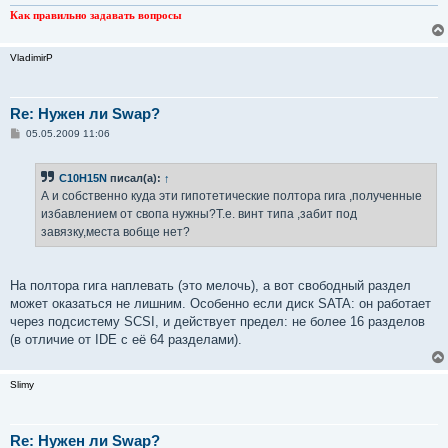
Как правильно задавать вопросы
VladimirP
Re: Нужен ли Swap?
С
05.05.2009 11:06
о
о
б
C10H15N
писал(а):
↑
щ
е
А и собственно куда эти гипотетические полтора гига ,полученные
н
избавлением от свопа нужны?Т.е. винт типа ,забит под
и
е
завязку,места вобще нет?
На полтора гига наплевать (это мелочь), а вот свободный раздел
может оказаться не лишним. Особенно если диск SATA: он работает
через подсистему SCSI, и действует предел: не более 16 разделов
(в отличие от IDE с её 64 разделами).
Slimy
Re: Нужен ли Swap?