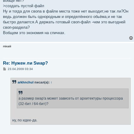
вобще нет?
н
>создать пустой файл
и
е
Ну и тогда для свопа в файле места тоже нет выходит,не так ли?Он
ведь должен быть однородным и определённого обьёма,и не так
быстро делается.А держать готовый своп-файл -чем это выгодней
своп-раздела?
Вобщем это экономия на спичках.
mixaiii
Re: Нужен ли Swap?
С
23.04.2009 03:34
о
о
б
arkhnchul
писал(а):
↑
щ
е
н
и
е
а размер swap'a может зависеть от архитектуры процессора
(32-бит / 64-бит)?
ну, по идее-да.