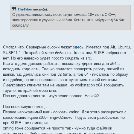
о
б
TheTaker
писал(а):
↑
щ
е
С удовольствием окажу посильную помощь. 10+ лет с С.С++,
н
заинтересован в улучшении сабжа. Кстати, кто нибудь под 64 бит
и
е
собирал?
Смотря что. Серверные сборки лежат
здесь
. Имеется под Alt, Ubuntu,
SUSE11.1. По крайней мере библы nx. freenx под SUSE собранного
нет. Но его наверно будет просто собрать из src.
Все это дело должно работать, поскольку директивы для x64 в
исходном коде есть. Только придется проверить работу патчей из
шапки, т.к. делались они под 32 бита, а под 64 - писалось по образу
и подобию, но не проверялось за отсутствием живой системы.
Линуксового клиента там не нашел, но workstation x64 вообразить
трудно, по крайней мере мне.
Про виндового клиента - изумление полное. На кой?
Про посильную помощь:
Первое необходимый шаг - собрать xming. Для этого разобраться с
кросс-компиляцией i386-mingw32msvc. Под альтом разобрался, но
про SUSE - не помощник.
xming тоже собирается не просто так - нужно туда файлики
докладывать. Либо сделаю сюда архивчик, или скорее всего