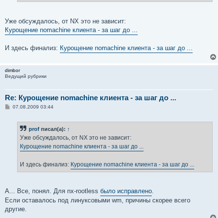
е
Уже обсуждалось, от NX это не зависит:
Курощение nomachine клиента - за шаг до ...
И здесь финализ:
Курощение nomachine клиента - за шаг до ...
dimbor
Ведущий рубрики
Re: Курощение nomachine клиента - за шаг до ...
С
07.08.2009 03:44
о
о
б
prof
писал(а):
↑
щ
е
Уже обсуждалось, от NX это не зависит:
н
Курощение nomachine клиента - за шаг до ...
и
е
И здесь финализ:
Курощение nomachine клиента - за шаг до ...
А... Все, понял. Для nx-rootless
было исправлено
.
Если оставалось под линуксовыми wm, причины скорее всего
другие.