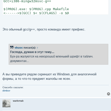
GCC=i386-mingw32msvc-g++

$(PROG).exe: $(PROG).cpp Makefile

Это обычный gcc/g++, просто команда имеет префикс.
vbuoc
писал(а):
↑
Господа, думаю в этут тему....
Бух-ра жалуются на
нехороший
мленький шрифт в таблич.
документах...
А вы приведите рядом скриншот из Windows для аналогичной
формы, а то что-то предмет жалобы не ясен.
Спасибо сказали:
dimbor
warlomak