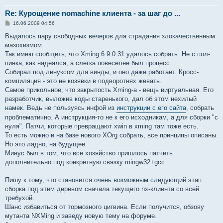
Re: Курощение nomachine клиента - за шаг до ...
С
16.06.2009 04:56
о
о
Выдалось пару свободных вечеров для страдания злокачественным
б
мазохизмом.
щ
е
Так имею сообщить, что Xming 6.9.0.31 удалось собрать. Не с пол-
н
пинка, как надеялся, а слегка повеселее был процесс.
и
е
Собирал под линуксом для винды, и оно даже работает. Кросс-
компиляция - это не козявки в подворотнях жевать.
Самое прикольное, что закрытость Xming-а - вещь виртуальная. Его
разработчик, выложив коды старенького, дал об этом нехилый
намек. Ведь не пользуясь инфой из
инструкции с его сайта
, собрать
проблематично. А инструкция-то не к его исходникам, а для сборки "с
нуля". Патчи, которые превращают xwin в xming там тоже есть.
То есть можно и на базе нового XOrg собрать, все принципы описаны.
Но это ладно, на будущее.
Минус был в том, что все хозяйство пришлось патчить
дополнительно под конкретную связку mingw32+gcc.
Пишу к тому, что становится очень возможным следующий этап:
сборка под этим деревом сначала текущего nx-клиента со всей
требухой.
Шанс избавиться от тормозного цигвина. Если получится, обзову
мутанта NXMing и заведу новую тему на форуме.