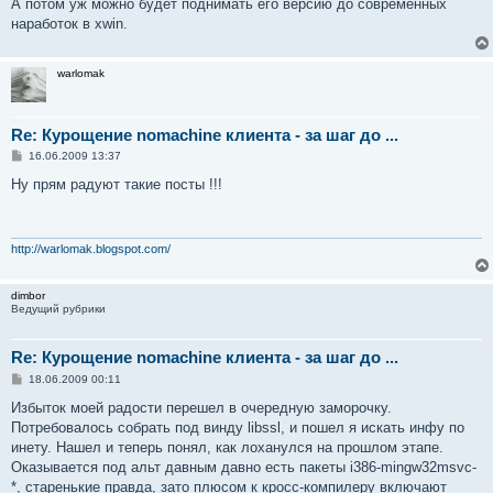
А потом уж можно будет поднимать его версию до современных
наработок в xwin.
warlomak
Re: Курощение nomachine клиента - за шаг до ...
С
16.06.2009 13:37
о
о
Ну прям радуют такие посты !!!
б
щ
е
н
и
http://warlomak.blogspot.com/
е
dimbor
Ведущий рубрики
Re: Курощение nomachine клиента - за шаг до ...
С
18.06.2009 00:11
о
о
Избыток моей радости перешел в очередную заморочку.
б
Потребовалось собрать под винду libssl, и пошел я искать инфу по
щ
е
инету. Нашел и теперь понял, как лоханулся на прошлом этапе.
н
Оказывается под альт давным давно есть пакеты i386-mingw32msvc-
и
е
*, старенькие правда, зато плюсом к кросс-компилеру включают