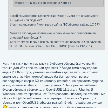
Может это быть как-то связано с Xorg 1.6?
Какой из множества классических глюков имеет это самое место?
а) Тудема или сюдема?
б) лин приложения /поля ввода вайна (1С)/формы таблиц 1С ???
Может в свободное время мне испечь клиента с логированием
операций клипборды?
Хотя толку то. В NX-е все было достаточно облизано для случаев
UTF8_STRING (must be RU) и XA_STRING (must be CP1251).
Кстати я так и не понял, глюк с буфером обмена был устранён
только для Win-клиента или для всех ? Вроде тема обсуждалась
ещё в 2008-ом году, уважаемый
dimbor
сделал патч (за что ему
огромное спасибо), который вроде бы был включен во все
последующие сборки NX-клиентов у etersoft-а, но проблема судя по
всему осталась. Или это только у меня ? Некорректно работает
буфер обмена в сборках для OpenSUSE 11.1 и для Ubuntu. В
Windows-клиенте проблем нет. Тестировались последние стабильные
сборки RX@Etersoft клиентов и сервера. Причём в сборках для
Ubuntu и для OpenSUSE эффект разный. В убунте работает лучше
) тобишь наполовину -> между родными linux приложениями