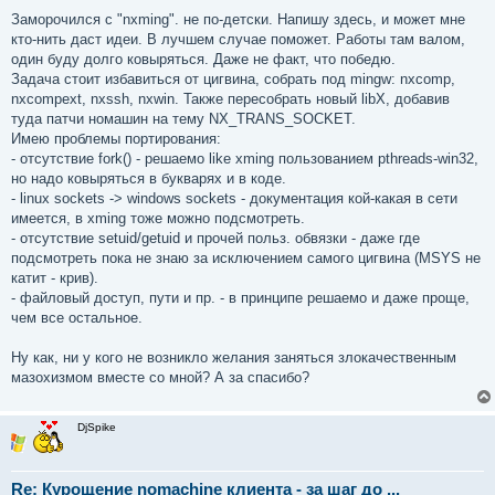
Заморочился с "nxming". не по-детски. Напишу здесь, и может мне
кто-нить даст идеи. В лучшем случае поможет. Работы там валом,
один буду долго ковыряться. Даже не факт, что победю.
Задача стоит избавиться от цигвина, собрать под mingw: nxcomp,
nxcompext, nxssh, nxwin. Также пересобрать новый libX, добавив
туда патчи номашин на тему NX_TRANS_SOCKET.
Имею проблемы портирования:
- отсутствие fork() - решаемо like xming пользованием pthreads-win32,
но надо ковыряться в букварях и в коде.
- linux sockets -> windows sockets - документация кой-какая в сети
имеется, в xming тоже можно подсмотреть.
- отсутствие setuid/getuid и прочей польз. обвязки - даже где
подсмотреть пока не знаю за исключением самого цигвина (MSYS не
катит - крив).
- файловый доступ, пути и пр. - в принципе решаемо и даже проще,
чем все остальное.
Ну как, ни у кого не возникло желания заняться злокачественным
мазохизмом вместе со мной? А за спасибо?
DjSpike
Re: Курощение nomachine клиента - за шаг до ...