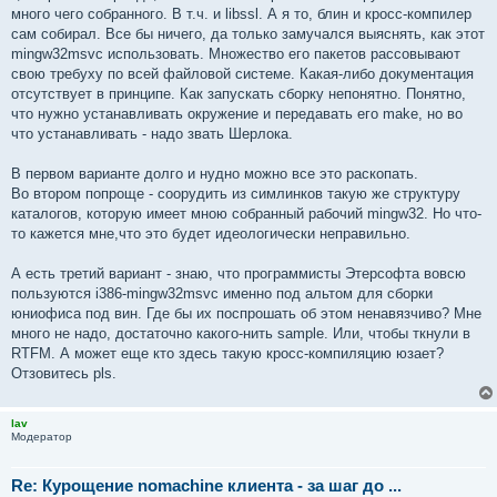
много чего собранного. В т.ч. и libssl. А я то, блин и кросс-компилер
сам собирал. Все бы ничего, да только замучался выяснять, как этот
mingw32msvc использовать. Множество его пакетов рассовывают
свою требуху по всей файловой системе. Какая-либо документация
отсутствует в принципе. Как запускать сборку непонятно. Понятно,
что нужно устанавливать окружение и передавать его make, но во
что устанавливать - надо звать Шерлока.
В первом варианте долго и нудно можно все это раскопать.
Во втором попроще - соорудить из симлинков такую же структуру
каталогов, которую имеет мною собранный рабочий mingw32. Но что-
то кажется мне,что это будет идеологически неправильно.
А есть третий вариант - знаю, что программисты Этерсофта вовсю
пользуются i386-mingw32msvc именно под альтом для сборки
юниофиса под вин. Где бы их поспрошать об этом ненавязчиво? Мне
много не надо, достаточно какого-нить sample. Или, чтобы ткнули в
RTFM. А может еще кто здесь такую кросс-компиляцию юзает?
Отзовитесь pls.
lav
Модератор
Re: Курощение nomachine клиента - за шаг до ...