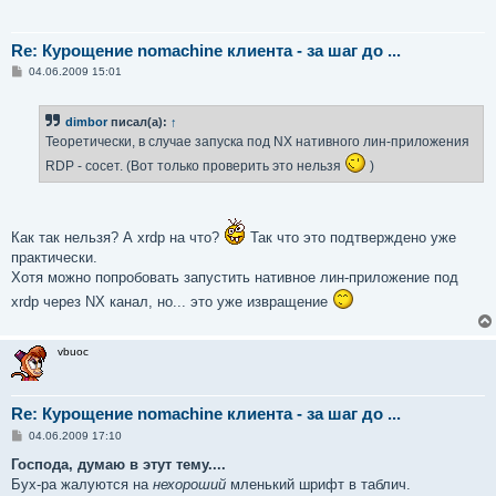
Re: Курощение nomachine клиента - за шаг до ...
С
04.06.2009 15:01
о
о
б
dimbor
писал(а):
↑
щ
е
Теоретически, в случае запуска под NX нативного лин-приложения
н
и
RDP - сосет. (Вот только проверить это нельзя
)
е
Как так нельзя? А xrdp на что?
Так что это подтверждено уже
практически.
Хотя можно попробовать запустить нативное лин-приложение под
xrdp через NX канал, но... это уже извращение
vbuoc
Re: Курощение nomachine клиента - за шаг до ...
С
04.06.2009 17:10
о
о
Господа, думаю в этут тему....
б
Бух-ра жалуются на
нехороший
мленький шрифт в таблич.
щ