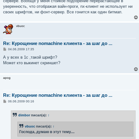
сервере. Вообще у меня стойкое подозрение перерастающее в
уверенность, что отображая вайн-проги, nx-клиент не использует ни
своих шрифтов, ни фонт-сервер. Все гонится как один битмап.
vbuoc
Re: Курощение nomachine клиента - за шаг до ...
С
04.06.2009 17:35
о
о
А у всех в 1с ,такой шрифт?
б
Может кто выкинет скриншет?
щ
е
н
и
apog
е
Re: Курощение nomachine клиента - за шаг до ...
С
06.06.2009 00:16
о
о
б
dimbor
писал(а):
↑
щ
е
н
vbuoc
писал(а):
↑
и
е
Господа, думаю в этут тему....