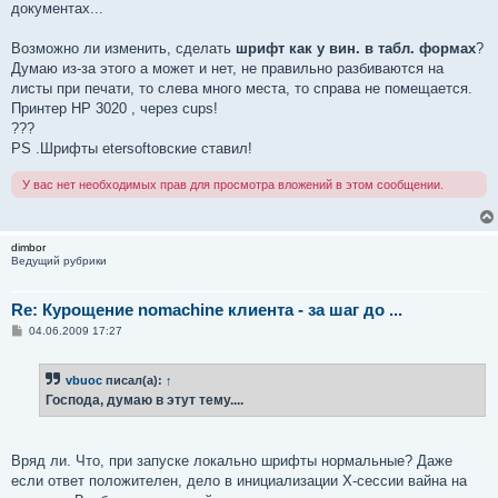
е
документах...
н
и
е
Возможно ли изменить, сделать
шрифт как у вин. в табл. формах
?
Думаю из-за этого а может и нет, не правильно разбиваются на
листы при печати, то слева много места, то справа не помещается.
Принтер HP 3020 , через cups!
???
PS .Шрифты etersoftовские ставил!
У вас нет необходимых прав для просмотра вложений в этом сообщении.
dimbor
Ведущий рубрики
Re: Курощение nomachine клиента - за шаг до ...
С
04.06.2009 17:27
о
о
б
vbuoc
писал(а):
↑
щ
е
Господа, думаю в этут тему....
н
и
е
Вряд ли. Что, при запуске локально шрифты нормальные? Даже
если ответ положителен, дело в инициализации X-сессии вайна на