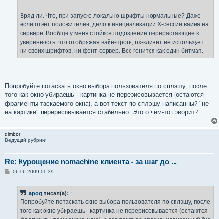
Вряд ли. Что, при запуске локально шрифты нормальные? Даже
если ответ положителен, дело в инициализации X-сессии вайна на
сервере. Вообще у меня стойкое подозрение перерастающее в
уверенность, что отображая вайн-проги, nx-клиент не использует
ни своих шрифтов, ни фонт-сервер. Все гонится как один битмап.
Попробуйте потаскать окно выбора пользователя по сплэшу, после
того как окно убираешь - картинка не перерисовывается (остаются
фрагменты таскаемого окна), а вот текст по сплэшу написанный "не
на картике" перерисовывается стабильно. Это о чем-то говорит?
dimbor
Ведущий рубрики
Re: Курощение nomachine клиента - за шаг до ...
С
06.06.2009 01:39
о
о
б
apog
писал(а):
↑
щ
е
Попробуйте потаскать окно выбора пользователя по сплэшу, после
н
того как окно убираешь - картинка не перерисовывается (остаются
и
е