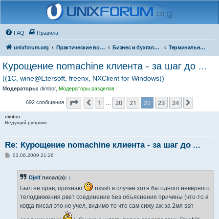
FAQ
Правила
unixforum.org
Практические вопросы
Бизнес и бухгалтерия под Линукс
Терминальные решения
Курощение nomachine клиента - за шаг до ...
((1С, wine@Etersoft, freenx, NXClient for Windows))
Модераторы:
dimbor
,
Модераторы разделов
Страница
22
из
24
1
20
21
22
23
24
Пред.
След.
692 сообщения
…
dimbor
Ведущий рубрики
Re: Курощение nomachine клиента - за шаг до ...
С
03.06.2009 21:26
о
о
б
Djelf
писал(а):
↑
щ
е
Был не прав, признаю
nxssh в случае хотя бы одного неверного
н
и
телодвижения рвет соединение без объяснения причины (что-то я
е
когда писал это не учел, видимо то что сам сижу аж за 2мя ssh