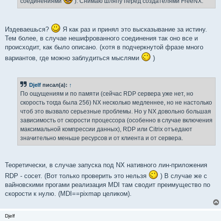
соединениями
). Снимаю шляпу перед создателями FreeNX.
Издеваешься?
Я как раз и принял это высказывание за истину.
Тем более, в случае нешифрованного соединения так оно все и
происходит, как было описано. (хотя в подчеркнутой фразе много
вариантов, где можно заблудиться мыслями
)
Djelf
писал(а):
↑
По ощущениям и по памяти (сейчас RDP сервера уже нет, но
скорость тогда была 256) NX несколько медленнее, но не настолько
чтоб это вызвало серьезные проблемы. Но у NX довольно большая
зависимость от скорости процессора (особенно в случае включения
максимальной компрессии данных), RDP или Citrix отъедают
значительно меньше ресурсов и от клиента и от сервера.
Теоретически, в случае запуска под NX нативного лин-приложения
RDP - сосет. (Вот только проверить это нельзя
) В случае же с
вайновскими прогами реализация MDI там сводит преимущество по
скорости к нулю. (MDI==pixmap целиком).
Djelf