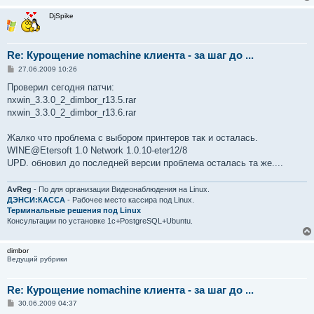
DjSpike
Re: Курощение nomachine клиента - за шаг до ...
С
27.06.2009 10:26
о
о
Проверил сегодня патчи:
б
nxwin_3.3.0_2_dimbor_r13.5.rar
щ
е
nxwin_3.3.0_2_dimbor_r13.6.rar
н
и
е
Жалко что проблема с выбором принтеров так и осталась.
WINE@Etersoft 1.0 Network 1.0.10-eter12/8
UPD. обновил до последней версии проблема осталась та же....
AvReg
- По для организации Видеонаблюдения на Linux.
ДЭНСИ:КАССА
- Рабочее место кассира под Linux.
Терминальные решения под Linux
Консультации по установке 1с+PostgreSQL+Ubuntu.
dimbor
Ведущий рубрики
Re: Курощение nomachine клиента - за шаг до ...
С
30.06.2009 04:37
о