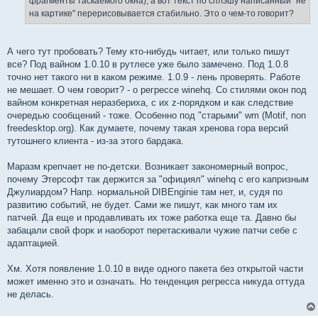
фрагменты таскаемого окна), а вот текст по сплэшу написанный "не
на картике" перерисовывается стабильно. Это о чем-то говорит?
А чего тут пробовать? Тему кто-нибудь читает, или только пишут
все? Под вайном 1.0.10 в рутлесе уже было замечено. Под 1.0.8
точно нет такого ни в каком режиме. 1.0.9 - лень проверять. Работе
не мешает. О чем говорит? - о регрессе winehq. Со стилями окон под
вайном конкретная неразбериха, с их z-порядком и как следствие
очередью сообщений - тоже. Особенно под "старыми" wm (Motif, non
freedesktop.org). Как думаете, почему такая хренова гора версий
тутошнего клиента - из-за этого бардака.
Маразм крепчает не по-детски. Возникает закономерный вопрос,
почему Этерсофт так держится за "официял" winehq с его капризным
Джулиардом? Напр. нормальной DIBEnginie там нет, и, судя по
развитию событий, не будет. Сами же пишут, как много там их
патчей. Да еще и продавливать их тоже работка еще та. Давно бы
забацали свой форк и наоборот перетаскивали чужие патчи себе с
адаптацией.
Хм. Хотя появление 1.0.10 в виде одного пакета без открытой части
может именно это и означать. Но тенденция регресса никуда оттуда
не делась.