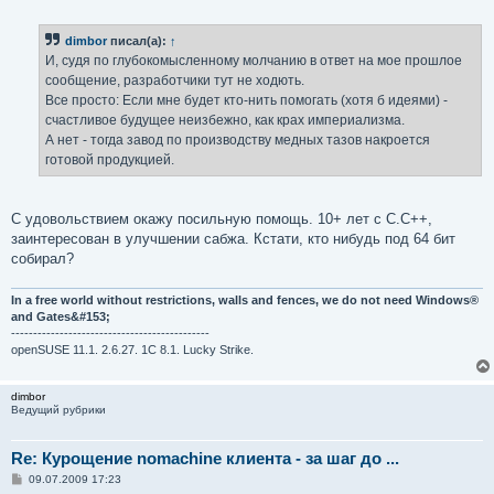
о
о
б
dimbor
писал(а):
↑
щ
е
И, судя по глубокомысленному молчанию в ответ на мое прошлое
н
сообщение, разработчики тут не ходють.
и
е
Все просто: Если мне будет кто-нить помогать (хотя б идеями) -
счастливое будущее неизбежно, как крах империализма.
А нет - тогда завод по производству медных тазов накроется
готовой продукцией.
С удовольствием окажу посильную помощь. 10+ лет с С.С++,
заинтересован в улучшении сабжа. Кстати, кто нибудь под 64 бит
собирал?
In a free world without restrictions, walls and fences, we do not need Windows®
and Gates&#153;
---------------------------------------------
openSUSE 11.1. 2.6.27. 1C 8.1. Lucky Strike.
dimbor
Ведущий рубрики
Re: Курощение nomachine клиента - за шаг до ...
С
09.07.2009 17:23
о