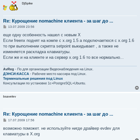
DjSpike
Re: Курощение nomachine клиента - за шаг до ...
С
13.07.2009 23:56
о
о
еще одну особенность нашел с новым Х
б
Если freenx поднят на компе с x.org 1.5 а подключаетюся с x.org 1.6
щ
е
то при выполнении скрипта setpoint выкидывает , а также не
н
изменяется раскладка клавиатуры.
и
е
Если же и на клиенте и на сервер x.org 1.6 то все нормально...
AvReg
- По для организации Видеонаблюдения на Linux.
ДЭНСИ:КАССА
- Рабочее место кассира под Linux.
Терминальные решения под Linux
Консультации по установке 1с+PostgreSQL+Ubuntu.
bsavelev
Re: Курощение nomachine клиента - за шаг до ...
С
17.07.2009 17:56
о
о
возможно поможет. не используйте нигде драйвер evdev для
б
клавиатуры в X.org
щ
е