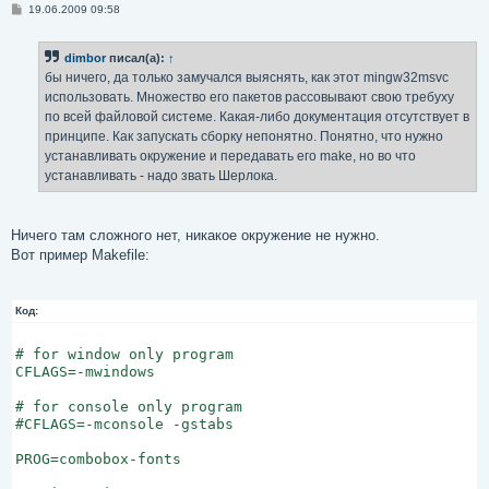
С
19.06.2009 09:58
о
о
б
dimbor
писал(а):
↑
щ
е
бы ничего, да только замучался выяснять, как этот mingw32msvc
н
использовать. Множество его пакетов рассовывают свою требуху
и
е
по всей файловой системе. Какая-либо документация отсутствует в
принципе. Как запускать сборку непонятно. Понятно, что нужно
устанавливать окружение и передавать его make, но во что
устанавливать - надо звать Шерлока.
Ничего там сложного нет, никакое окружение не нужно.
Вот пример Makefile:
Код:
# for window only program

CFLAGS=-mwindows

# for console only program

#CFLAGS=-mconsole -gstabs

PROG=combobox-fonts
