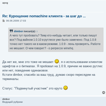
apog
Re: Курощение nomachine клиента - за шаг до ...
С
06.06.2009 17:03
о
о
б
dimbor
писал(а):
↑
щ
е
А чего тут пробовать? Тему кто-нибудь читает, или только пишут
н
все? Под вайном 1.0.10 в рутлесе уже было замечено. Под 1.0.8
и
е
точно нет такого ни в каком режиме. 1.0.9 - лень проверять. Работе
не мешает. О чем говорит? - о регрессе winehq.
Да нет же, мне это тоже не мешает
, я о использовании клиентом
шрифтов и о битмапах. Я пробовал на 1.0.9, причем не важно рутлес
или нет, поведение одинаковое.
Кстати dimbor, спасибо за ваш труд, думаю скоро пересядем на
терминалы.
Статус: "Подвинутый участник" это круто
dimbor
Ведущий рубрики