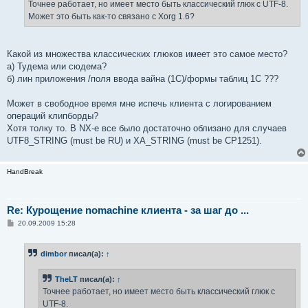
е
Точнее работает, но имеет место быть классический глюк с UTF-8.
н
Может это быть как-то связано с Xorg 1.6?
и
е
Какой из множества классических глюков имеет это самое место?
а) Тудема или сюдема?
б) лин приложения /поля ввода вайна (1С)/формы таблиц 1С ???
Может в свободное время мне испечь клиента с логированием
операций клипборды?
Хотя толку то. В NX-е все было достаточно облизано для случаев
UTF8_STRING (must be RU) и XA_STRING (must be CP1251).
HandBreak
Re: Курощение nomachine клиента - за шаг до ...
С
20.09.2009 15:28
о
о
б
dimbor
писал(а):
↑
щ
е
н
TheLT
писал(а):
↑
и
е
Точнее работает, но имеет место быть классический глюк с
UTF-8.