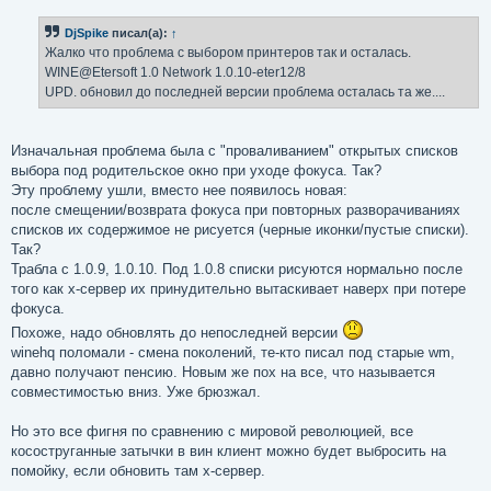
о
б
DjSpike
писал(а):
↑
щ
е
Жалко что проблема с выбором принтеров так и осталась.
н
WINE@Etersoft 1.0 Network 1.0.10-eter12/8
и
е
UPD. обновил до последней версии проблема осталась та же....
Изначальная проблема была с "проваливанием" открытых списков
выбора под родительское окно при уходе фокуса. Так?
Эту проблему ушли, вместо нее появилось новая:
после смещении/возврата фокуса при повторных разворачиваниях
списков их содержимое не рисуется (черные иконки/пустые списки).
Так?
Трабла с 1.0.9, 1.0.10. Под 1.0.8 списки рисуются нормально после
того как x-сервер их принудительно вытаскивает наверх при потере
фокуса.
Похоже, надо обновлять до непоследней версии
winehq поломали - смена поколений, те-кто писал под старые wm,
давно получают пенсию. Новым же пох на все, что называется
совместимостью вниз. Уже брюзжал.
Но это все фигня по сравнению с мировой революцией, все
косоструганные затычки в вин клиент можно будет выбросить на
помойку, если обновить там x-сервер.