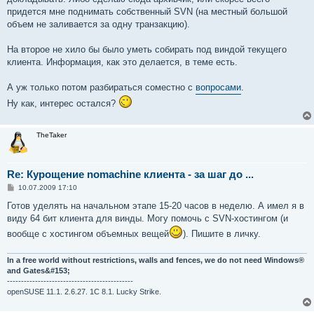
придется мне поднимать собственный SVN (на местный большой
объем не заливается за одну транзакцию).
На второе не хило бы было уметь собирать под виндой текущего
клиента. Информация, как это делается, в теме есть.
А уж только потом разбираться соместно с
вопросами
.
Ну как, интерес остался?
TheTaker
Re: Курощение nomachine клиента - за шаг до ...
С
10.07.2009 17:10
о
о
Готов уделять на начальном этапе 15-20 часов в неделю. А имел я в
б
виду 64 бит клиента для винды. Могу помочь с SVN-хостингом (и
щ
е
вообще с хостингом объемных вещей
). Пишите в личку.
н
и
е
In a free world without restrictions, walls and fences, we do not need Windows®
and Gates&#153;
---------------------------------------------
openSUSE 11.1. 2.6.27. 1C 8.1. Lucky Strike.