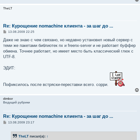
TheLT
Re: Курощение nomachine клиента - за шаг до ...
С
13.08.2009 22:25
о
о
Даже не знаю с чем связано, но недавно установил новый сервер с
б
теми же пакетами библиотек nx и freenx-server и не работает буффер
щ
е
обмена. Точнее работает, но имеет место быть классический глюк с
н
UTF-8.
и
е
ЭДИТ:
Пофиксилось после встряски-переставки всего. сорри.
dimbor
Ведущий рубрики
Re: Курощение nomachine клиента - за шаг до ...
С
13.08.2009 23:17
о
о
б
TheLT
писал(а):
↑
щ