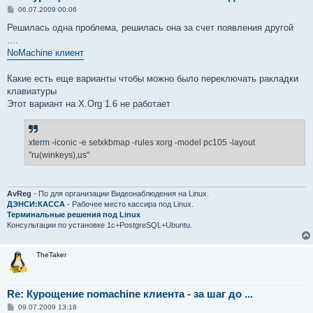
С
06.07.2009 00:06
о
о
Решилась одна проблема, решилась она за счет появления другой
б
....
щ
е
NoMachine клиент
н
и
е
Какие есть еще варианты чтобы можно было переключать ракладки
клавиатуры
Этот вариант на X.Org 1.6 не работает
xterm -iconic -e setxkbmap -rules xorg -model pc105 -layout
"ru(winkeys),us"
AvReg
- По для организации Видеонаблюдения на Linux.
ДЭНСИ:КАССА
- Рабочее место кассира под Linux.
Терминальные решения под Linux
Консультации по установке 1с+PostgreSQL+Ubuntu.
TheTaker
Re: Курощение nomachine клиента - за шаг до ...
С
09.07.2009 13:18