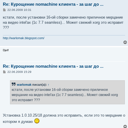
Re: Курощение nomachine клиента - за шаг до ...
С
22.06.2009 10:31
о
о
кстати, после установки 16-ой сборки замечено приличное мерцание
б
на видео intel'ах (1c 7.7 seamless)... Может свежий xorg это исправит
щ
е
???
н
и
е
http://warlomak.blogspot.com/
Djelf
Re: Курощение nomachine клиента - за шаг до ...
С
22.06.2009 15:29
о
о
б
warlomak
писал(а):
↑
щ
е
кстати, после установки 16-ой сборки замечено приличное
н
мерцание на видео intel'ах (1c 7.7 seamless)... Может свежий xorg
и
е
это исправит ???
Установка 1.0.10.25/18 должна это исправить, если это то мерцание о
котором я думаю