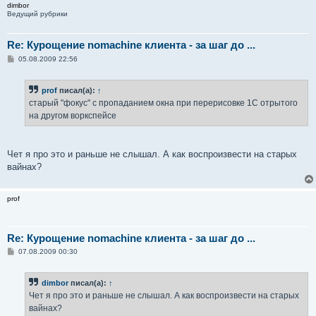
dimbor
Ведущий рубрики
Re: Курощение nomachine клиента - за шаг до ...
С
05.08.2009 22:56
о
о
б
prof
писал(а):
↑
щ
е
старый "фокус" с пропаданием окна при перерисовке 1С отрытого
н
на другом воркспейсе
и
е
Чет я про это и раньше не слышал. А как воспроизвести на старых
вайнах?
prof
Re: Курощение nomachine клиента - за шаг до ...
С
07.08.2009 00:30
о
о
б
dimbor
писал(а):
↑
щ
е
Чет я про это и раньше не слышал. А как воспроизвести на старых
н
вайнах?
и