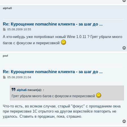
н
и
alpha6
е
Re: Курощение nomachine клиента - за шаг до ...
С
05.08.2009 10:55
о
о
А кто-нибудь уже попробовал новый Wine 1.0.11 ? Грят убрали много
б
багов с фокусом и перерисовкой
щ
е
н
и
prof
е
Re: Курощение nomachine клиента - за шаг до ...
С
05.08.2009 21:04
о
о
б
alpha6
писал(а):
↑
щ
е
Грят убрали много багов с фокусом и перерисовкой
н
и
е
Что-то есть, во всяком случае, старый "фокус" с пропаданием окна
при перерисовке 1С отрытого на другом воркспейсе повторить не
удалось. Ставить в продакшн, пока, страшно.