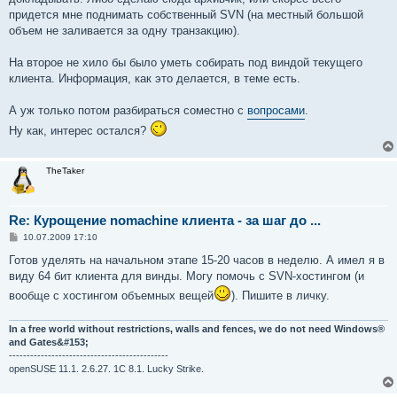
придется мне поднимать собственный SVN (на местный большой
объем не заливается за одну транзакцию).
На второе не хило бы было уметь собирать под виндой текущего
клиента. Информация, как это делается, в теме есть.
А уж только потом разбираться соместно с
вопросами
.
Ну как, интерес остался?
TheTaker
Re: Курощение nomachine клиента - за шаг до ...
С
10.07.2009 17:10
о
о
Готов уделять на начальном этапе 15-20 часов в неделю. А имел я в
б
виду 64 бит клиента для винды. Могу помочь с SVN-хостингом (и
щ
е
вообще с хостингом объемных вещей
). Пишите в личку.
н
и
е
In a free world without restrictions, walls and fences, we do not need Windows®
and Gates&#153;
---------------------------------------------
openSUSE 11.1. 2.6.27. 1C 8.1. Lucky Strike.