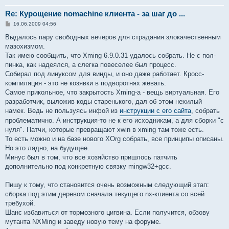
Re: Курощение nomachine клиента - за шаг до ...
С
16.06.2009 04:56
о
о
Выдалось пару свободных вечеров для страдания злокачественным
б
мазохизмом.
щ
е
Так имею сообщить, что Xming 6.9.0.31 удалось собрать. Не с пол-
н
пинка, как надеялся, а слегка повеселее был процесс.
и
е
Собирал под линуксом для винды, и оно даже работает. Кросс-
компиляция - это не козявки в подворотнях жевать.
Самое прикольное, что закрытость Xming-а - вещь виртуальная. Его
разработчик, выложив коды старенького, дал об этом нехилый
намек. Ведь не пользуясь инфой из
инструкции с его сайта
, собрать
проблематично. А инструкция-то не к его исходникам, а для сборки "с
нуля". Патчи, которые превращают xwin в xming там тоже есть.
То есть можно и на базе нового XOrg собрать, все принципы описаны.
Но это ладно, на будущее.
Минус был в том, что все хозяйство пришлось патчить
дополнительно под конкретную связку mingw32+gcc.
Пишу к тому, что становится очень возможным следующий этап:
сборка под этим деревом сначала текущего nx-клиента со всей
требухой.
Шанс избавиться от тормозного цигвина. Если получится, обзову
мутанта NXMing и заведу новую тему на форуме.