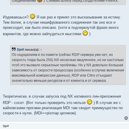
соединениями
). Снимаю шляпу перед создателями FreeNX.
Издеваешься?
Я как раз и принял это высказывание за истину.
Тем более, в случае нешифрованного соединения так оно все и
происходит, как было описано. (хотя в подчеркнутой фразе много
вариантов, где можно заблудиться мыслями
)
Djelf
писал(а):
↑
По ощущениям и по памяти (сейчас RDP сервера уже нет, но
скорость тогда была 256) NX несколько медленнее, но не настолько
чтоб это вызвало серьезные проблемы. Но у NX довольно большая
зависимость от скорости процессора (особенно в случае включения
максимальной компрессии данных), RDP или Citrix отъедают
значительно меньше ресурсов и от клиента и от сервера.
Теоретически, в случае запуска под NX нативного лин-приложения
RDP - сосет. (Вот только проверить это нельзя
) В случае же с
вайновскими прогами реализация MDI там сводит преимущество по
скорости к нулю. (MDI==pixmap целиком).
Djelf