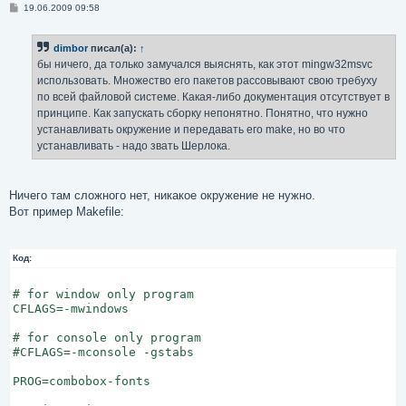
С
19.06.2009 09:58
о
о
б
dimbor
писал(а):
↑
щ
е
бы ничего, да только замучался выяснять, как этот mingw32msvc
н
использовать. Множество его пакетов рассовывают свою требуху
и
е
по всей файловой системе. Какая-либо документация отсутствует в
принципе. Как запускать сборку непонятно. Понятно, что нужно
устанавливать окружение и передавать его make, но во что
устанавливать - надо звать Шерлока.
Ничего там сложного нет, никакое окружение не нужно.
Вот пример Makefile:
Код:
# for window only program

CFLAGS=-mwindows

# for console only program

#CFLAGS=-mconsole -gstabs

PROG=combobox-fonts
