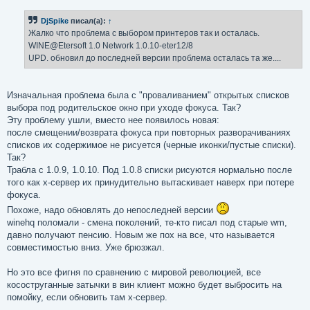
о
б
DjSpike
писал(а):
↑
щ
е
Жалко что проблема с выбором принтеров так и осталась.
н
WINE@Etersoft 1.0 Network 1.0.10-eter12/8
и
е
UPD. обновил до последней версии проблема осталась та же....
Изначальная проблема была с "проваливанием" открытых списков
выбора под родительское окно при уходе фокуса. Так?
Эту проблему ушли, вместо нее появилось новая:
после смещении/возврата фокуса при повторных разворачиваниях
списков их содержимое не рисуется (черные иконки/пустые списки).
Так?
Трабла с 1.0.9, 1.0.10. Под 1.0.8 списки рисуются нормально после
того как x-сервер их принудительно вытаскивает наверх при потере
фокуса.
Похоже, надо обновлять до непоследней версии
winehq поломали - смена поколений, те-кто писал под старые wm,
давно получают пенсию. Новым же пох на все, что называется
совместимостью вниз. Уже брюзжал.
Но это все фигня по сравнению с мировой революцией, все
косоструганные затычки в вин клиент можно будет выбросить на
помойку, если обновить там x-сервер.