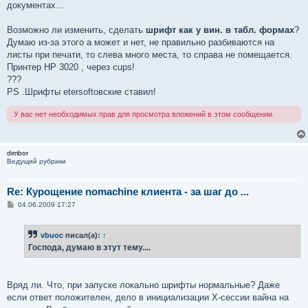
е
документах...
н
и
е
Возможно ли изменить, сделать
шрифт как у вин. в табл. формах
?
Думаю из-за этого а может и нет, не правильно разбиваются на
листы при печати, то слева много места, то справа не помещается.
Принтер HP 3020 , через cups!
???
PS .Шрифты etersoftовские ставил!
У вас нет необходимых прав для просмотра вложений в этом сообщении.
dimbor
Ведущий рубрики
Re: Курощение nomachine клиента - за шаг до ...
С
04.06.2009 17:27
о
о
б
vbuoc
писал(а):
↑
щ
е
Господа, думаю в этут тему....
н
и
е
Вряд ли. Что, при запуске локально шрифты нормальные? Даже
если ответ положителен, дело в инициализации X-сессии вайна на