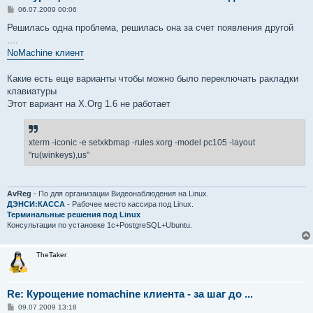
С
06.07.2009 00:06
о
о
Решилась одна проблема, решилась она за счет появления другой
б
....
щ
е
NoMachine клиент
н
и
е
Какие есть еще варианты чтобы можно было переключать ракладки
клавиатуры
Этот вариант на X.Org 1.6 не работает
xterm -iconic -e setxkbmap -rules xorg -model pc105 -layout
"ru(winkeys),us"
AvReg
- По для организации Видеонаблюдения на Linux.
ДЭНСИ:КАССА
- Рабочее место кассира под Linux.
Терминальные решения под Linux
Консультации по установке 1с+PostgreSQL+Ubuntu.
TheTaker
Re: Курощение nomachine клиента - за шаг до ...
С
09.07.2009 13:18