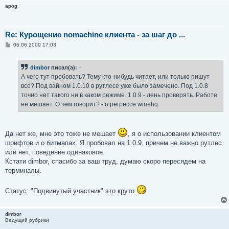
apog
Re: Курощение nomachine клиента - за шаг до ...
С
06.06.2009 17:03
о
о
б
dimbor
писал(а):
↑
щ
е
А чего тут пробовать? Тему кто-нибудь читает, или только пишут
н
все? Под вайном 1.0.10 в рутлесе уже было замечено. Под 1.0.8
и
е
точно нет такого ни в каком режиме. 1.0.9 - лень проверять. Работе
не мешает. О чем говорит? - о регрессе winehq.
Да нет же, мне это тоже не мешает
, я о использовании клиентом
шрифтов и о битмапах. Я пробовал на 1.0.9, причем не важно рутлес
или нет, поведение одинаковое.
Кстати dimbor, спасибо за ваш труд, думаю скоро пересядем на
терминалы.
Статус: "Подвинутый участник" это круто
dimbor
Ведущий рубрики