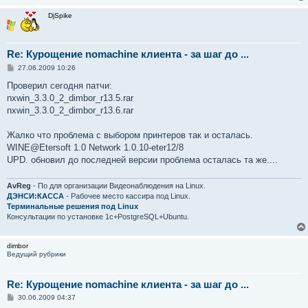
DjSpike
Re: Курощение nomachine клиента - за шаг до ...
С
27.06.2009 10:26
о
о
Проверил сегодня патчи:
б
nxwin_3.3.0_2_dimbor_r13.5.rar
щ
е
nxwin_3.3.0_2_dimbor_r13.6.rar
н
и
е
Жалко что проблема с выбором принтеров так и осталась.
WINE@Etersoft 1.0 Network 1.0.10-eter12/8
UPD. обновил до последней версии проблема осталась та же....
AvReg
- По для организации Видеонаблюдения на Linux.
ДЭНСИ:КАССА
- Рабочее место кассира под Linux.
Терминальные решения под Linux
Консультации по установке 1с+PostgreSQL+Ubuntu.
dimbor
Ведущий рубрики
Re: Курощение nomachine клиента - за шаг до ...
С
30.06.2009 04:37
о