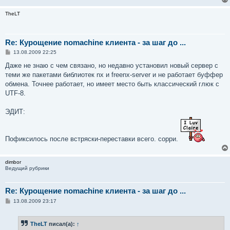
TheLT
Re: Курощение nomachine клиента - за шаг до ...
С
13.08.2009 22:25
о
о
Даже не знаю с чем связано, но недавно установил новый сервер с
б
теми же пакетами библиотек nx и freenx-server и не работает буффер
щ
е
обмена. Точнее работает, но имеет место быть классический глюк с
н
UTF-8.
и
е
ЭДИТ:
Пофиксилось после встряски-переставки всего. сорри.
dimbor
Ведущий рубрики
Re: Курощение nomachine клиента - за шаг до ...
С
13.08.2009 23:17
о
о
б
TheLT
писал(а):
↑
щ