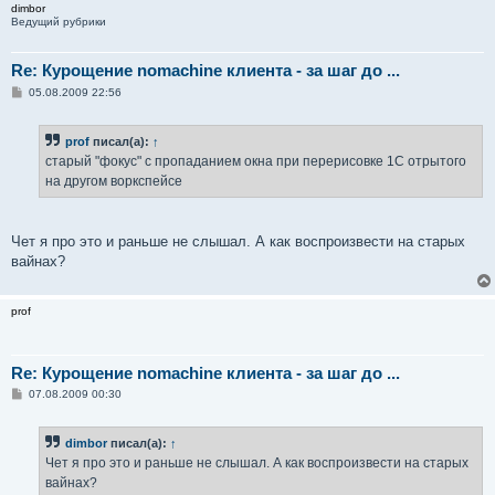
dimbor
Ведущий рубрики
Re: Курощение nomachine клиента - за шаг до ...
С
05.08.2009 22:56
о
о
б
prof
писал(а):
↑
щ
е
старый "фокус" с пропаданием окна при перерисовке 1С отрытого
н
на другом воркспейсе
и
е
Чет я про это и раньше не слышал. А как воспроизвести на старых
вайнах?
prof
Re: Курощение nomachine клиента - за шаг до ...
С
07.08.2009 00:30
о
о
б
dimbor
писал(а):
↑
щ
е
Чет я про это и раньше не слышал. А как воспроизвести на старых
н
вайнах?
и