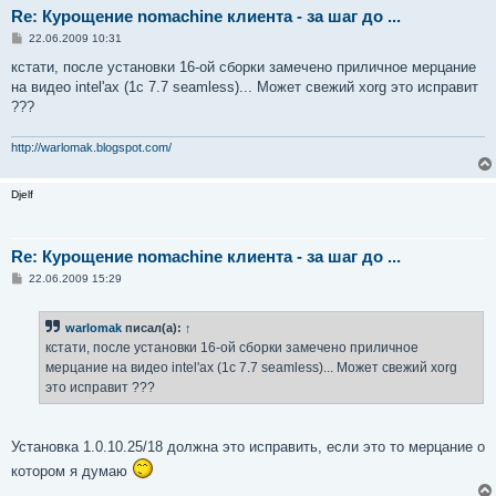
Re: Курощение nomachine клиента - за шаг до ...
С
22.06.2009 10:31
о
о
кстати, после установки 16-ой сборки замечено приличное мерцание
б
на видео intel'ах (1c 7.7 seamless)... Может свежий xorg это исправит
щ
е
???
н
и
е
http://warlomak.blogspot.com/
Djelf
Re: Курощение nomachine клиента - за шаг до ...
С
22.06.2009 15:29
о
о
б
warlomak
писал(а):
↑
щ
е
кстати, после установки 16-ой сборки замечено приличное
н
мерцание на видео intel'ах (1c 7.7 seamless)... Может свежий xorg
и
е
это исправит ???
Установка 1.0.10.25/18 должна это исправить, если это то мерцание о
котором я думаю