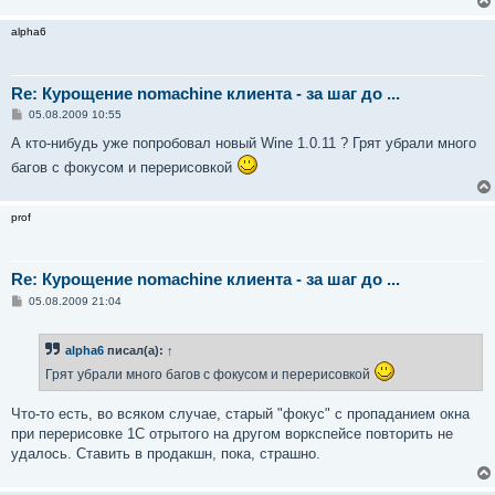
н
и
alpha6
е
Re: Курощение nomachine клиента - за шаг до ...
С
05.08.2009 10:55
о
о
А кто-нибудь уже попробовал новый Wine 1.0.11 ? Грят убрали много
б
багов с фокусом и перерисовкой
щ
е
н
и
prof
е
Re: Курощение nomachine клиента - за шаг до ...
С
05.08.2009 21:04
о
о
б
alpha6
писал(а):
↑
щ
е
Грят убрали много багов с фокусом и перерисовкой
н
и
е
Что-то есть, во всяком случае, старый "фокус" с пропаданием окна
при перерисовке 1С отрытого на другом воркспейсе повторить не
удалось. Ставить в продакшн, пока, страшно.