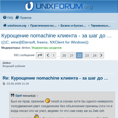
FAQ
Правила
unixforum.org
Практические вопросы
Бизнес и бухгалтерия под Линукс
Терминальные решения
Курощение nomachine клиента - за шаг до ...
((1С, wine@Etersoft, freenx, NXClient for Windows))
Модераторы:
dimbor
,
Модераторы разделов
Страница
22
из
24
1
20
21
22
23
24
Пред.
След.
692 сообщения
…
dimbor
Ведущий рубрики
Re: Курощение nomachine клиента - за шаг до ...
С
03.06.2009 21:26
о
о
б
Djelf
писал(а):
↑
щ
е
Был не прав, признаю
nxssh в случае хотя бы одного неверного
н
и
телодвижения рвет соединение без объяснения причины (что-то я
е
когда писал это не учел, видимо то что сам сижу аж за 2мя ssh