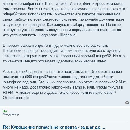
много чего собранного. В т.ч. и libssl. А я то, блин и кросс-компилер
сам собирал. Все бы ничего, да только замучался выяснять, как этот
mingw32msvc использовать. Множество его пакетов рассовывают
свою требуху по всей файловой системе. Какая-либо документация
отсутствует в принципе. Как запускать сборку непонятно. Понятно,
что нужно устанавливать окружение и передавать его make, но во
что устанавливать - надо звать Шерлока.
В первом варианте долго и нудно можно все это раскопать.
Во втором попроще - соорудить из симлинков такую же структуру
каталогов, которую имеет мною собранный рабочий mingw32. Но что-
то кажется мне,что это будет идеологически неправильно.
А есть третий вариант - знаю, что программисты Этерсофта вовсю
пользуются i386-mingw32msvc именно под альтом для сборки
юниофиса под вин. Где бы их поспрошать об этом ненавязчиво? Мне
много не надо, достаточно какого-нить sample. Или, чтобы ткнули в
RTFM. А может еще кто здесь такую кросс-компиляцию юзает?
Отзовитесь pls.
lav
Модератор
Re: Курощение nomachine клиента - за шаг до ...