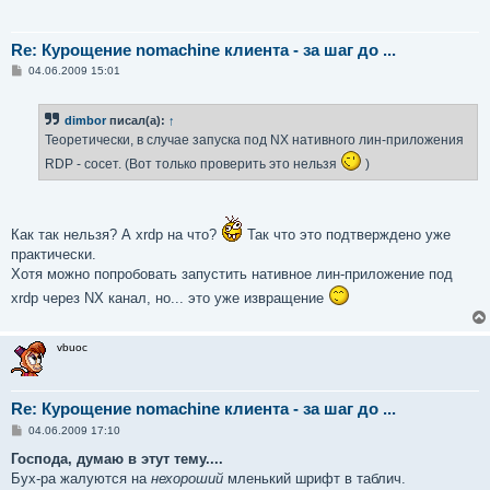
Re: Курощение nomachine клиента - за шаг до ...
С
04.06.2009 15:01
о
о
б
dimbor
писал(а):
↑
щ
е
Теоретически, в случае запуска под NX нативного лин-приложения
н
и
RDP - сосет. (Вот только проверить это нельзя
)
е
Как так нельзя? А xrdp на что?
Так что это подтверждено уже
практически.
Хотя можно попробовать запустить нативное лин-приложение под
xrdp через NX канал, но... это уже извращение
vbuoc
Re: Курощение nomachine клиента - за шаг до ...
С
04.06.2009 17:10
о
о
Господа, думаю в этут тему....
б
Бух-ра жалуются на
нехороший
мленький шрифт в таблич.
щ