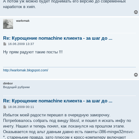
А потом уж можно будет поднимать его версию до современных
наработок в xwin.
warlomak
Re: Курощение nomachine клиента - за шаг до ...
С
16.06.2009 13:37
о
о
Ну прям радуют такие посты !!!
б
щ
е
н
и
http://warlomak.blogspot.com/
е
dimbor
Ведущий рубрики
Re: Курощение nomachine клиента - за шаг до ...
С
18.06.2009 00:11
о
о
Избыток моей радости перешел в очередную заморочку.
б
Потребовалось собрать под винду libssl, и пошел я искать инфу по
щ
е
инету. Нашел и теперь понял, как лоханулся на прошлом этапе.
н
Оказывается под альт давным давно есть пакеты i386-mingw32msvc-
и
е
*, старенькие правда, зато плюсом к кросс-компилеру включают