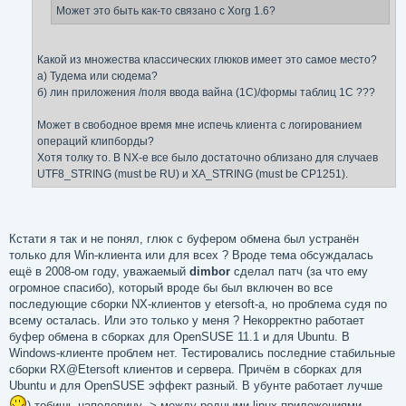
Может это быть как-то связано с Xorg 1.6?
Какой из множества классических глюков имеет это самое место?
а) Тудема или сюдема?
б) лин приложения /поля ввода вайна (1С)/формы таблиц 1С ???
Может в свободное время мне испечь клиента с логированием
операций клипборды?
Хотя толку то. В NX-е все было достаточно облизано для случаев
UTF8_STRING (must be RU) и XA_STRING (must be CP1251).
Кстати я так и не понял, глюк с буфером обмена был устранён
только для Win-клиента или для всех ? Вроде тема обсуждалась
ещё в 2008-ом году, уважаемый
dimbor
сделал патч (за что ему
огромное спасибо), который вроде бы был включен во все
последующие сборки NX-клиентов у etersoft-а, но проблема судя по
всему осталась. Или это только у меня ? Некорректно работает
буфер обмена в сборках для OpenSUSE 11.1 и для Ubuntu. В
Windows-клиенте проблем нет. Тестировались последние стабильные
сборки RX@Etersoft клиентов и сервера. Причём в сборках для
Ubuntu и для OpenSUSE эффект разный. В убунте работает лучше
) тобишь наполовину -> между родными linux приложениями