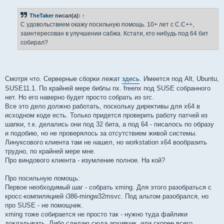
о
б
TheTaker
писал(а):
↑
щ
е
С удовольствием окажу посильную помощь. 10+ лет с С.С++,
н
заинтересован в улучшении сабжа. Кстати, кто нибудь под 64 бит
и
е
собирал?
Смотря что. Серверные сборки лежат
здесь
. Имеется под Alt, Ubuntu,
SUSE11.1. По крайней мере библы nx. freenx под SUSE собранного
нет. Но его наверно будет просто собрать из src.
Все это дело должно работать, поскольку директивы для x64 в
исходном коде есть. Только придется проверить работу патчей из
шапки, т.к. делались они под 32 бита, а под 64 - писалось по образу
и подобию, но не проверялось за отсутствием живой системы.
Линуксового клиента там не нашел, но workstation x64 вообразить
трудно, по крайней мере мне.
Про виндового клиента - изумление полное. На кой?
Про посильную помощь:
Первое необходимый шаг - собрать xming. Для этого разобраться с
кросс-компиляцией i386-mingw32msvc. Под альтом разобрался, но
про SUSE - не помощник.
xming тоже собирается не просто так - нужно туда файлики
докладывать. Либо сделаю сюда архивчик, или скорее всего