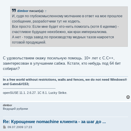
о
о
б
dimbor
писал(а):
↑
щ
е
И, судя по глубокомысленному молчанию в ответ на мое прошлое
н
сообщение, разработчики тут не ходють.
и
е
Все просто: Если мне будет кто-нить помогать (хотя б идеями) -
счастливое будущее неизбежно, как крах империализма.
А нет - тогда завод по производству медных тазов накроется
готовой продукцией.
С удовольствием окажу посильную помощь. 10+ лет с С.С++,
заинтересован в улучшении сабжа. Кстати, кто нибудь под 64 бит
собирал?
In a free world without restrictions, walls and fences, we do not need Windows®
and Gates&#153;
---------------------------------------------
openSUSE 11.1. 2.6.27. 1C 8.1. Lucky Strike.
dimbor
Ведущий рубрики
Re: Курощение nomachine клиента - за шаг до ...
С
09.07.2009 17:23
о