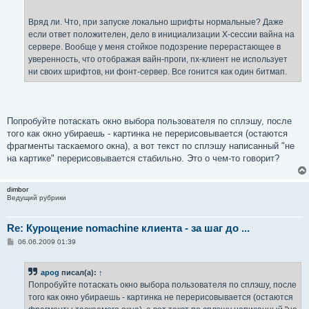
Вряд ли. Что, при запуске локально шрифты нормальные? Даже
если ответ положителен, дело в инициализации X-сессии вайна на
сервере. Вообще у меня стойкое подозрение перерастающее в
уверенность, что отображая вайн-проги, nx-клиент не использует
ни своих шрифтов, ни фонт-сервер. Все гонится как один битмап.
Попробуйте потаскать окно выбора пользователя по сплэшу, после
того как окно убираешь - картинка не перерисовывается (остаются
фрагменты таскаемого окна), а вот текст по сплэшу написанный "не
на картике" перерисовывается стабильно. Это о чем-то говорит?
dimbor
Ведущий рубрики
Re: Курощение nomachine клиента - за шаг до ...
С
06.06.2009 01:39
о
о
б
apog
писал(а):
↑
щ
е
Попробуйте потаскать окно выбора пользователя по сплэшу, после
н
того как окно убираешь - картинка не перерисовывается (остаются
и
е