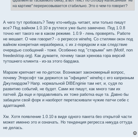
фрагменты таскаемого окна), а вот текст по сплэшу написанный "не
на картике" перерисовывается стабильно. Это о чем-то говорит?
А чего тут пробовать? Тему кто-нибудь читает, или только пишут
все? Под вайном 1.0.10 в рутлесе уже было замечено. Под 1.0.8
точно нет такого ни в каком режиме. 1.0.9 - лень проверять. Работе
не мешает. О чем говорит? - о регрессе winehq. Со стилями окон под
вайном конкретная неразбериха, с их z-порядком и как следствие
очередью сообщений - тоже. Особенно под "старыми" wm (Motif, non
freedesktop.org). Как думаете, почему такая хренова гора версий
тутошнего клиента - из-за этого бардака.
Маразм крепчает не по-детски. Возникает закономерный вопрос,
почему Этерсофт так держится за "официял" winehq с его капризным
Джулиардом? Напр. нормальной DIBEnginie там нет, и, судя по
развитию событий, не будет. Сами же пишут, как много там их
патчей. Да еще и продавливать их тоже работка еще та. Давно бы
забацали свой форк и наоборот перетаскивали чужие патчи себе с
адаптацией.
Хм. Хотя появление 1.0.10 в виде одного пакета без открытой части
может именно это и означать. Но тенденция регресса никуда оттуда
не делась.