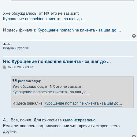
е
Уже обсуждалось, от NX это не зависит:
Курощение nomachine клиента - за шаг до ...
И здесь финализ:
Курощение nomachine клиента - за шаг до ...
dimbor
Ведущий рубрики
Re: Курощение nomachine клиента - за шаг до ...
С
07.08.2009 03:44
о
о
б
prof
писал(а):
↑
щ
е
Уже обсуждалось, от NX это не зависит:
н
Курощение nomachine клиента - за шаг до ...
и
е
И здесь финализ:
Курощение nomachine клиента - за шаг до ...
А... Все, понял. Для nx-rootless
было исправлено
.
Если оставалось под линуксовыми wm, причины скорее всего
другие.