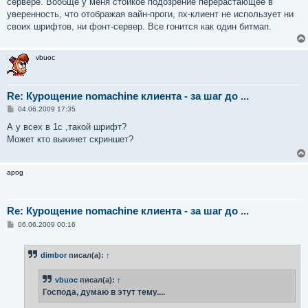
сервере. Вообще у меня стойкое подозрение перерастающее в
уверенность, что отображая вайн-проги, nx-клиент не использует ни
своих шрифтов, ни фонт-сервер. Все гонится как один битмап.
vbuoc
Re: Курощение nomachine клиента - за шаг до ...
С
04.06.2009 17:35
о
о
А у всех в 1с ,такой шрифт?
б
Может кто выкинет скриншет?
щ
е
н
и
apog
е
Re: Курощение nomachine клиента - за шаг до ...
С
06.06.2009 00:16
о
о
б
dimbor
писал(а):
↑
щ
е
н
vbuoc
писал(а):
↑
и
е
Господа, думаю в этут тему....