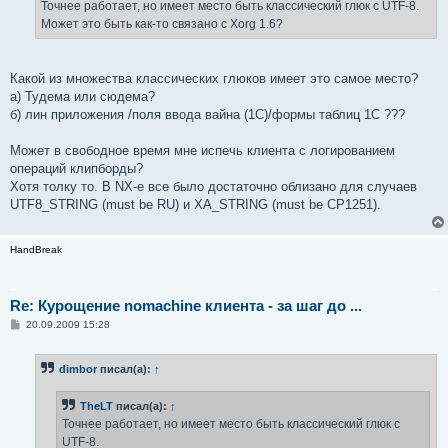
е
Точнее работает, но имеет место быть классический глюк с UTF-8.
н
Может это быть как-то связано с Xorg 1.6?
и
е
Какой из множества классических глюков имеет это самое место?
а) Тудема или сюдема?
б) лин приложения /поля ввода вайна (1С)/формы таблиц 1С ???
Может в свободное время мне испечь клиента с логированием
операций клипборды?
Хотя толку то. В NX-е все было достаточно облизано для случаев
UTF8_STRING (must be RU) и XA_STRING (must be CP1251).
HandBreak
Re: Курощение nomachine клиента - за шаг до ...
С
20.09.2009 15:28
о
о
б
dimbor
писал(а):
↑
щ
е
н
TheLT
писал(а):
↑
и
е
Точнее работает, но имеет место быть классический глюк с
UTF-8.