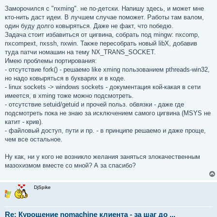
Заморочился с "nxming". не по-детски. Напишу здесь, и может мне
кто-нить даст идеи. В лучшем случае поможет. Работы там валом,
один буду долго ковыряться. Даже не факт, что победю.
Задача стоит избавиться от цигвина, собрать под mingw: nxcomp,
nxcompext, nxssh, nxwin. Также пересобрать новый libX, добавив
туда патчи номашин на тему NX_TRANS_SOCKET.
Имею проблемы портирования:
- отсутствие fork() - решаемо like xming пользованием pthreads-win32,
но надо ковыряться в букварях и в коде.
- linux sockets -> windows sockets - документация кой-какая в сети
имеется, в xming тоже можно подсмотреть.
- отсутствие setuid/getuid и прочей польз. обвязки - даже где
подсмотреть пока не знаю за исключением самого цигвина (MSYS не
катит - крив).
- файловый доступ, пути и пр. - в принципе решаемо и даже проще,
чем все остальное.
Ну как, ни у кого не возникло желания заняться злокачественным
мазохизмом вместе со мной? А за спасибо?
DjSpike
Re: Курощение nomachine клиента - за шаг до ...