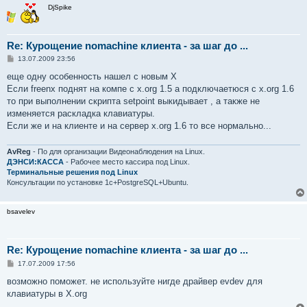
DjSpike
Re: Курощение nomachine клиента - за шаг до ...
С
13.07.2009 23:56
о
о
еще одну особенность нашел с новым Х
б
Если freenx поднят на компе с x.org 1.5 а подключаетюся с x.org 1.6
щ
е
то при выполнении скрипта setpoint выкидывает , а также не
н
изменяется раскладка клавиатуры.
и
е
Если же и на клиенте и на сервер x.org 1.6 то все нормально...
AvReg
- По для организации Видеонаблюдения на Linux.
ДЭНСИ:КАССА
- Рабочее место кассира под Linux.
Терминальные решения под Linux
Консультации по установке 1с+PostgreSQL+Ubuntu.
bsavelev
Re: Курощение nomachine клиента - за шаг до ...
С
17.07.2009 17:56
о
о
возможно поможет. не используйте нигде драйвер evdev для
б
клавиатуры в X.org
щ
е