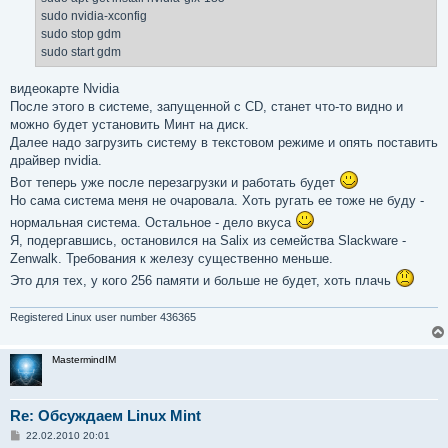
sudo nvidia-xconfig
sudo stop gdm
sudo start gdm
видеокарте Nvidia
После этого в системе, запущенной с CD, станет что-то видно и
можно будет установить Минт на диск.
Далее надо загрузить систему в текстовом режиме и опять поставить
драйвер nvidia.
Вот теперь уже после перезагрузки и работать будет
Но сама система меня не очаровала. Хоть ругать ее тоже не буду -
нормальная система. Остальное - дело вкуса
Я, подергавшись, остановился на Salix из семейства Slackware -
Zenwalk. Требования к железу существенно меньше.
Это для тех, у кого 256 памяти и больше не будет, хоть плачь
Registered Linux user number 436365
MastermindIM
Re: Обсуждаем Linux Mint
С
22.02.2010 20:01
о