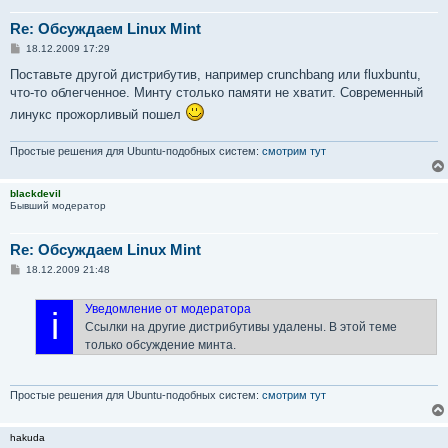
Re: Обсуждаем Linux Mint
С
18.12.2009 17:29
о
о
Поставьте другой дистрибутив, например crunchbang или fluxbuntu,
б
что-то облегченное. Минту столько памяти не хватит. Современный
щ
е
линукс прожорливый пошел
н
и
е
Простые решения для Ubuntu-подобных систем:
смотрим тут
blackdevil
Бывший модератор
Re: Обсуждаем Linux Mint
С
18.12.2009 21:48
о
о
б
Уведомление от модератора
i
щ
Ссылки на другие дистрибутивы удалены. В этой теме
е
н
только обсуждение минта.
и
е
Простые решения для Ubuntu-подобных систем:
смотрим тут
hakuda