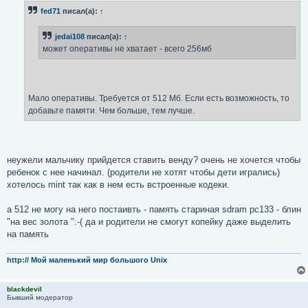
б
fed71
писал(а):
↑
щ
е
н
jedai108
писал(а):
↑
и
е
может оперативы не хватает - всего 256мб
Мало оперативы. Требуется от 512 Мб. Если есть возможность, то
добавьте памяти. Чем больше, тем лучше.
неужели мальчику прийдется ставить венду? очень не хочется чтобы
ребенок с нее начинал. (родители не хотят чтобы дети игрались)
хотелось mint так как в нем есть встроенные кодеки.
а 512 не могу на него постаивть - память стариная sdram pc133 - блин
"на вес золота ":-( да и родители не смогут копейку даже выделить
на память
http:// Мой маленький мир большого Unix
blackdevil
Бывший модератор