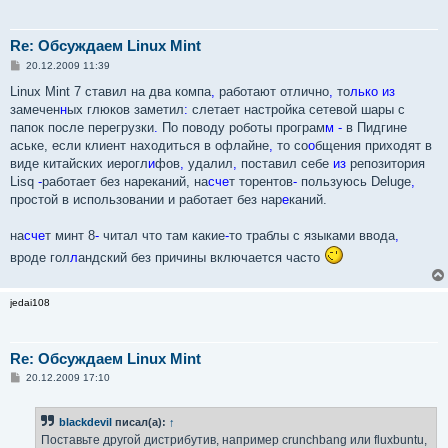
Re: Обсуждаем Linux Mint
С
20.12.2009 11:39
о
о
Linux Mint 7 ставил на два компа
,
работают отлично
,
то
лько
из
б
замечен
н
ых глюков заметил
:
слетает настройка сетевой шары с
щ
е
папок после перегрузки
.
По поводу роботы програм
м -
в Пидгине
н
аське, если клиент находиться в офлайне
,
то со
о
бщения приходят в
и
е
виде китайских иерогл
и
фов
,
удалил
,
поставил себе
из
репозитория
Lisq
-
работает без нареканий, на
сче
т торентов
-
пользуюсь Deluge
,
простой в использовании и работает без нар
е
каний.
на
сче
т минт 8
-
читал что там какие
-
то траблы с языками ввода
,
вроде гол
л
андский без причины включается часто
jedai108
Re: Обсуждаем Linux Mint
С
20.12.2009 17:10
о
о
б
blackdevil
писал(а):
↑
щ
е
Поставьте другой дистрибутив, например crunchbang или fluxbuntu,