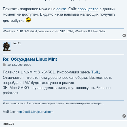
Почитать подробнее можно на
сайте
. Сайт
сообщества
в данный
момент не доступен. Видимо из-за наплыва желающих получить
дистрибутив
Windows 7 HB SP1 64bit, Windows 7 Pro SP1 32bit, Windows 8.1 Pro 32bit
fed71
Re: Обсуждаем Linux Mint
С
10.12.2009 16:29
о
о
Появился LinuxMint 8_x64RC1. Информация здесь
ТЫЦ
б
Отмечается, что это пока девелоперская сборка. Возможность
щ
е
апгрейда с LM7 будет доступна в релизе.
н
ЗЫ Мое ИМХО - лучше делать чистую установку, стабильнее
и
е
работает.
Я не знаю кто я. Не помню ни серии своей, ни инвентарного номера...
Мой блог
http://fed71.livejournal.com
jedai108