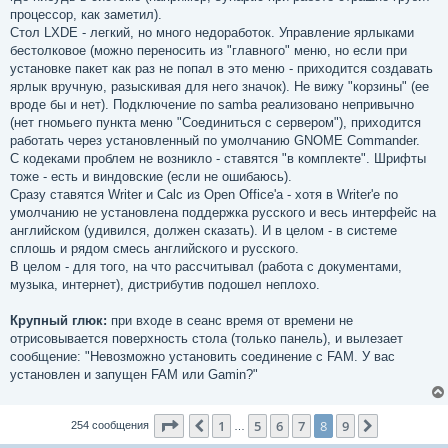
е
процессор, как заметил).
Стол LXDE - легкий, но много недоработок. Управление ярлыками
бестолковое (можно переносить из "главного" меню, но если при
установке пакет как раз не попал в это меню - приходится создавать
ярлык вручную, разыскивая для него значок). Не вижу "корзины" (ее
вроде бы и нет). Подключение по samba реализовано непривычно
(нет гномьего пункта меню "Соединиться с сервером"), приходится
работать через установленный по умолчанию GNOME Commander.
С кодеками проблем не возникло - ставятся "в комплекте". Шрифты
тоже - есть и виндовские (если не ошибаюсь).
Сразу ставятся Writer и Calc из Open Office'а - хотя в Writer'e по
умолчанию не установлена поддержка русского и весь интерфейс на
английском (удивился, должен сказать). И в целом - в системе
сплошь и рядом смесь английского и русского.
В целом - для того, на что рассчитывал (работа с документами,
музыка, интернет), дистрибутив подошел неплохо.
Крупный глюк:
при входе в сеанс время от времени не
отрисовывается поверхность стола (только панель), и вылезает
сообщение: "Невозможно установить соединение с FAM. У вас
установлен и запущен FAM или Gamin?"
Страница
8
из
9
1
5
6
7
8
9
Пред.
След.
254 сообщения
…