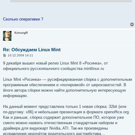
Сколько оперативки ?
KonungR
Re: Обсуждаем Linux Mint
С
10.12.2009 14:11
о
о
9 декабря вышел новый релиз Linux Mint 8 «Росинка», от
б
официального русскоязычного сообщества mintlinux.ru
щ
е
н
Linux Mint «Росинка» — русифицированная сборка с дополнительным
и
е
программным обеспечением и «полировкой» от шероховатостей. В
блоге автора сборки можно найти дополнительную интересующую
информацию.
На данный момент представлена только 1 новая сборка: 32bit (или
по-другому: x86) и небольшая презентация в формате openoffice.org.
Как и раньше, сборка содержит дополнительное ПО, которое уже
смело можно назвать отечественным стандартным набором и
драйвера для видеокарт Nvidia, ATI. Так-же произведены
исправления недочётов родительского дистрибутива…