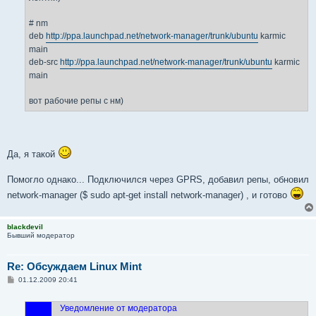
# nm
deb
http://ppa.launchpad.net/network-manager/trunk/ubuntu
karmic
main
deb-src
http://ppa.launchpad.net/network-manager/trunk/ubuntu
karmic
main
вот рабочие репы с нм)
Да, я такой
Помогло однако... Подключился через GPRS, добавил репы, обновил
network-manager ($ sudo apt-get install network-manager) , и готово
blackdevil
Бывший модератор
Re: Обсуждаем Linux Mint
С
01.12.2009 20:41
о
о
б
Уведомление от модератора
щ