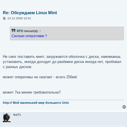
Re: Обсуждаем Linux Mint
С
15.12.2009 10:01
о
о
б
RFD
писал(а):
↑
щ
е
Сколько оперативки ?
н
и
е
Не смог поставить минт, загружается оболочка с диска, нажимаешь
установить, иногда доходит до разбивки диска иногда нет, пробовал
с разных дисков.
может оперативы не хватает - всего 256мб
может 7ка менее требовательна?
http:// Мой маленький мир большого Unix
fed71