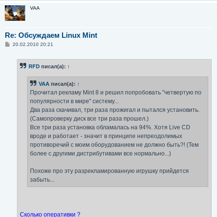
VAA
Re: Обсуждаем Linux Mint
С
20.02.2010 20:21
о
о
б
RFD
писал(а):
↑
щ
е
н
VAA
писал(а):
↑
и
е
Прочитал рекламу Mint 8 и решил попробовать "четвертую по
популярности в мире" систему...
Два раза скачивал, три раза прожигал и пытался установить.
(Самопроверку диск все три раза прошел.)
Все три раза установка обламалась на 94%. Хотя Live CD
вроде и работает - значит в принципе непреодолимых
противоречий с моим оборудованием не должно быть?! (Тем
более с другими дистрибутивами все нормально...)
Похоже про эту разрекламированную игрушку прийдется
забыть...
Сколько оперативки ?