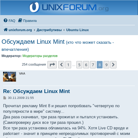
FAQ
Правила
unixforum.org
Дистрибутивы
Ubuntu Linux
Обсуждаем Linux Mint
(кто что может сказать -
впечатления)
Модератор:
Модераторы разделов
Страница
8
из
9
1
5
6
7
8
9
Пред.
След.
254 сообщения
…
VAA
Re: Обсуждаем Linux Mint
С
30.11.2009 21:55
о
о
Прочитал рекламу Mint 8 и решил попробовать "четвертую по
б
популярности в мире" систему...
щ
е
Два раза скачивал, три раза прожигал и пытался установить.
н
(Самопроверку диск все три раза прошел.)
и
е
Все три раза установка обламалась на 94%. Хотя Live CD вроде и
работает - значит в принципе непреодолимых противоречий с моим