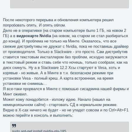
После некоторого перерыва и обновления компьютера решил
попробовать опять. И опять облом.
Дело не в оперативке (на старом компьютере было 1 ГБ, на новом 2
ГБ) а в
видеокарте Nvidia
(на новом, на старом не стал разбираться
до конца). И проблема не только на Минте. Оказалось, что все
свежие дистрибутивы не дружат с Nvidia, пока не поставишь драйвер
от производителя. Только в Slackware - это просто. Сам дистрибутив
ставится текстовым инсталлером без проблем, исходно загружается
в текстовый режим и ставь себе что ночешь, только сообрази, как на
диск скинуть. Ну а в Slackware 12.2 Хсы стартуют в Vesa, хоть и
корявые - но живые. А в Минте в т.н. безопасном режиме при
установке Vesa - полный креш. А карта встроенная, на время
установки не снимешь...
Я все-таки прорвался в Минте с помошью сисадмина нашей фирмы и
Минт оживил.
Может кому понадобится - изложу идею. Начало (нашел на
немецкоязычном сайте) - стартовать СД в нормальном режиме.
Видно в Х-сах ничего не будет - но не упадет совсем и по Ctrl+Alt+F1
можно перейти в консоль и выполнить:
sudo apt-get install nvidia-glx-185