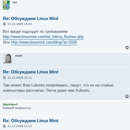
mvt
Re: Обсуждаем Linux Mint
С
21.12.2009 16:03
о
о
Вот вроде подходит по требованиям
б
http://www.linuxmint.com/rel_felicia_fluxbox.php
щ
е
Или
http://www.linuxmint.com/blog/?p=1026
н
и
е
starik
Re: Обсуждаем Linux Mint
С
21.12.2009 20:11
о
о
Там может Вам Lubuntu попробовать, пишут, что он на слабые
б
компьютеры рассчитан. Легче даже чем Xubuntu.
щ
е
н
и
blackdevil
е
Бывший модератор
Re: Обсуждаем Linux Mint
С
21.12.2009 23:12
о