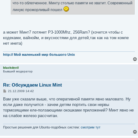
н
что-то облегченное. Минту столько памяти не хватит. Современный
и
е
линукс прожорливый пошел
а может Минт7 потянет P3-1000Mhz, 256Ram? (хочется чтобы с
кодеками, вайнойм, и вкусностями для детей,так как на том компе
нет инета)
http:// Мой маленький мир большого Unix
blackdevil
Бывший модератор
Re: Обсуждаем Linux Mint
С
21.12.2009 14:42
о
о
Вам уже сказали выше, что оперативной памяти явно маловато. Ну
б
если даже получится - зачем детям портить свои нервы
щ
е
тормозящими еле-ползающими окошками приложений? Минт явно не
н
на слабое железо рассчитан.
и
е
Простые решения для Ubuntu-подобных систем:
смотрим тут