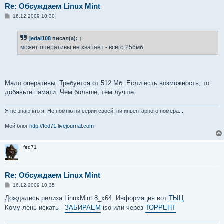
Re: Обсуждаем Linux Mint
С
16.12.2009 10:30
о
о
б
jedai108
писал(а):
↑
щ
е
может оперативы не хватает - всего 256мб
н
и
е
Мало оперативы. Требуется от 512 Мб. Если есть возможность, то
добавьте памяти. Чем больше, тем лучше.
Я не знаю кто я. Не помню ни серии своей, ни инвентарного номера...
Мой блог
http://fed71.livejournal.com
fed71
Re: Обсуждаем Linux Mint
С
16.12.2009 10:35
о
о
Дождались релиза LinuxMint 8_x64. Информация вот
ТЫЦ
б
Кому лень искать -
ЗАБИРАЕМ
iso или через
ТОРРЕНТ
щ
е
н