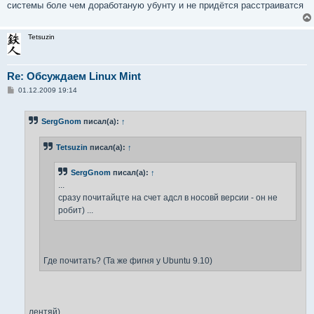
системы боле чем доработаную убунту и не придётся расстраиватся
Tetsuzin
Re: Обсуждаем Linux Mint
С
01.12.2009 19:14
о
о
б
SergGnom
писал(а):
↑
щ
е
н
Tetsuzin
писал(а):
↑
и
е
SergGnom
писал(а):
↑
...
сразу почитайцте на счет адсл в носовй версии - он не
робит) ...
Где почитать? (Та же фигня у Ubuntu 9.10)
лентяй)