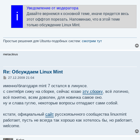
о
б
Уведомление от модератора
щ
i
Давайте вернемся к основной теме, иначе придется весь
е
н
этот оффтоп порезать. Напоминаю, что в этой теме
и
только обсуждение Linux Mint.
е
Простые решения для Ubuntu-подобных систем:
смотрим тут
metacitrus
Re: Обсуждаем Linux Mint
С
27.12.2009 21:04
о
о
именно/благодаря mint 7 остался в линуксе.
б
с сентября сижу на сборке, сейчас юзаю
эту сборку
, всё логично,
щ
е
всё понятно, всем доволен, для новичка самое оно.
н
ну и слава гуглю, некоторые вопросы отпадают сами собой.
и
е
кстати, официальный
сайт
русскоязычного сообщества linuxmint
работает, пусть не всегда так хорошо как хотелось бы, но работает,
welcome.
Kolyn