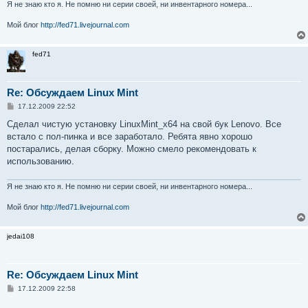
и
Я не знаю кто я. Не помню ни серии своей, ни инвентарного номера...
е
Мой блог
http://fed71.livejournal.com
fed71
Re: Обсуждаем Linux Mint
С
17.12.2009 22:52
о
о
Сделал чистую установку LinuxMint_x64 на свой бук Lenovo. Все
б
встало с пол-пинка и все заработало. Ребята явно хорошо
щ
е
постарались, делая сборку. Можно смело рекомендовать к
н
использованию.
и
е
Я не знаю кто я. Не помню ни серии своей, ни инвентарного номера...
Мой блог
http://fed71.livejournal.com
jedai108
Re: Обсуждаем Linux Mint
С
17.12.2009 22:58
о
о