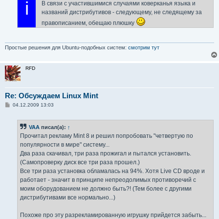
i
В связи с участившимися случаями коверканья языка и
е
н
названий дистрибутивов - следующему, не следящему за
и
е
правописанием, обещаю плюшку
Простые решения для Ubuntu-подобных систем:
смотрим тут
RFD
Re: Обсуждаем Linux Mint
С
04.12.2009 13:03
о
о
б
VAA
писал(а):
↑
щ
е
Прочитал рекламу Mint 8 и решил попробовать "четвертую по
н
популярности в мире" систему...
и
е
Два раза скачивал, три раза прожигал и пытался установить.
(Самопроверку диск все три раза прошел.)
Все три раза установка обламалась на 94%. Хотя Live CD вроде и
работает - значит в принципе непреодолимых противоречий с
моим оборудованием не должно быть?! (Тем более с другими
дистрибутивами все нормально...)
Похоже про эту разрекламированную игрушку прийдется забыть...