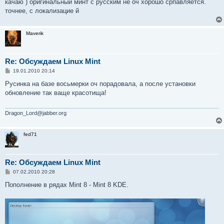
качаю ) оригинальный минт с русским не оч хорошо српавляется.
точнее, с локализацие й
Maverik
Re: Обсуждаем Linux Mint
С
19.01.2010 20:14
о
о
Русинка на базе восьмерки оч порадовала, а после установки
б
обновление так ваще красотища!
щ
е
н
и
Dragon_Lord@jabber.org
е
fed71
Re: Обсуждаем Linux Mint
С
07.02.2010 20:28
о
о
Пополнение в рядах Mint 8 - Mint 8 KDE.
б
щ
е
н
и
е