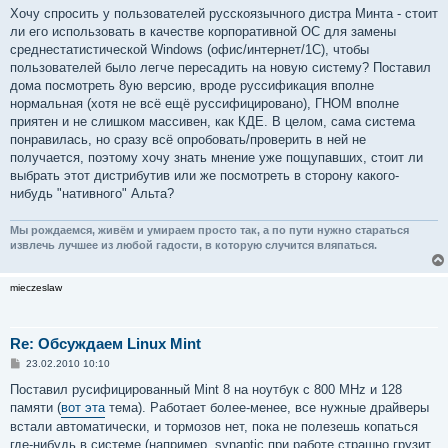
о
Хочу спросить у пользователей русскоязычного дистра Минта - стоит
б
ли его использовать в качестве корпоративной ОС для замены
щ
е
среднестатистической Windows (офис/интернет/1С), чтобы
н
пользователей было легче пересадить на новую систему? Поставил
и
е
дома посмотреть 8ую версию, вроде руссификация вполне
нормальная (хотя не всё ещё руссифицировано), ГНОМ вполне
приятен и не слишком массивен, как КДЕ. В целом, сама система
понравилась, но сразу всё опробовать/проверить в ней не
получается, поэтому хочу знать мнение уже пощупавших, стоит ли
выбрать этот дистрибутив или же посмотреть в сторону какого-
нибудь "нативного" Альта?
Мы рождаемся, живём и умираем просто так, а по пути нужно стараться
извлечь лучшее из любой гадости, в которую случится вляпаться.
mieczeslaw
Re: Обсуждаем Linux Mint
С
23.02.2010 10:10
о
о
Поставил русифицированный Mint 8 на ноутбук с 800 MHz и 128
б
памяти (
вот эта
тема). Работает более-менее, все нужные драйверы
щ
е
встали автоматически, и тормозов нет, пока не полезешь копаться
н
где-нибудь в системе (например, synaptic при работе страшно грузит
и