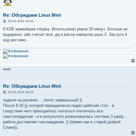
Re: Обсуждаем Linux Mint
С
20.02.2010 14:50
о
о
8 KDE-кривейшая сборка. Использовал ровно 20 минут. Больше не
б
выдержал, ибо глючит всё, да и висла намертво раза 3. Заслуга 4
щ
е
кед вестимо...
н
и
е
vesel
Re: Обсуждаем Linux Mint
С
20.02.2010 18:43
о
о
неделя на росинке ....полет нормальный ))
б
После 9.10 (у которой периодически падал рабочий стол - в
щ
е
следствии чего приходилось пытаться отключать все
н
свистоперделие - и в результате разваливалась система 3 раза)...
и
е
работа доставляет наслаждение..)) (прямо как в старой доброй
Слаке))..