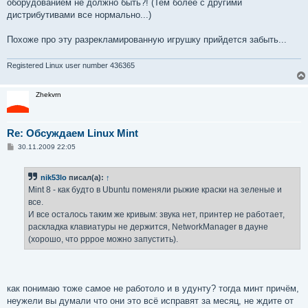
оборудованием не должно быть?! (Тем более с другими
дистрибутивами все нормально...)
Похоже про эту разрекламированную игрушку прийдется забыть...
Registered Linux user number 436365
Zhekvrn
Re: Обсуждаем Linux Mint
С
30.11.2009 22:05
о
о
б
nik53lo
писал(а):
↑
щ
е
Mint 8 - как будто в Ubuntu поменяли рыжие краски на зеленые и
н
все.
и
е
И все осталось таким же кривым: звука нет, принтер не работает,
раскладка клавиатуры не держится, NetworkManager в дауне
(хорошо, что pppoe можно запустить).
как понимаю тоже самое не работоло и в удунту? тогда минт причём,
неужели вы думали что они это всё исправят за месяц, не ждите от