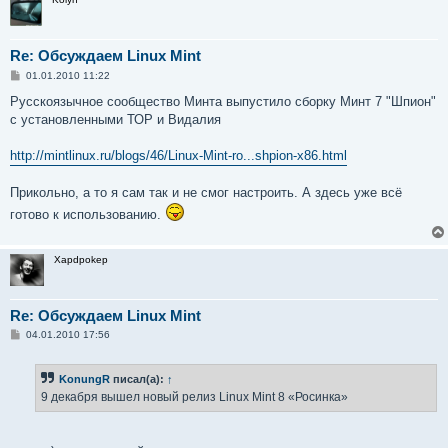
Re: Обсуждаем Linux Mint
С
01.01.2010 11:22
о
о
Русскоязычное сообщество Минта выпустило сборку Минт 7 "Шпион"
б
с установленными ТОР и Видалия
щ
е
н
http://mintlinux.ru/blogs/46/Linux-Mint-ro...shpion-x86.html
и
е
Прикольно, а то я сам так и не смог настроить. А здесь уже всё
готово к использованию.
Xapdpokep
Re: Обсуждаем Linux Mint
С
04.01.2010 17:56
о
о
б
KonungR
писал(а):
↑
щ
е
9 декабря вышел новый релиз Linux Mint 8 «Росинка»
н
и
е