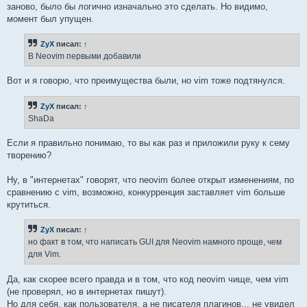
заново, было бы логично изначально это сделать. Но видимо,
момент был упущен.
ZyX
писал:
↑
В Neovim первыми добавили
Вот и я говорю, что преимущества были, но vim тоже подтянулся.
ZyX
писал:
↑
ShaDa
Если я правильно понимаю, то вы как раз и приложили руку к сему
творению?
Ну, в "интернетах" говорят, что neovim более открыт изменениям, по
сравнению с vim, возможно, конкурренция заставляет vim больше
крутиться.
ZyX
писал:
↑
но факт в том, что написать GUI для Neovim намного проще, чем
для Vim.
Да, как скорее всего правда и в том, что код neovim чище, чем vim
(не проверял, но в интернетах пишут).
Но для себя, как пользователя, а не писателя плагинов... не увидел