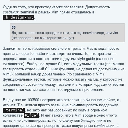
Судя по тому, что происходит уже заставляет. Допустимость
создания
:terminal в рамках Vim прямо отрицалась в
:h design-not
.
Да, как скорее всего правда и в том, что код neovim чище, чем vim
(не проверял, но в интернетах пишут).
Зависит от того, насколько сильно его трогали. Часть кода просто
прогнана через formatter и выглядит не очень. То, что трогали —
переделывается в соответствии с другим style guide (на основе
гугловского). Ещё у нас лучше CI, есть модульные тесты (т.е. можно
тестировать отдельный C’шные функции, не делая их доступными из
VimL), большой набор добавленных (по сравнению с Vim)
функциональных тестов, которые можно писать на lua, у которых не
сохраняется состояние между тестами и в которых код самих тестов
не является частью состояния тестируемого приложения.
Ещё у нас не 100500 настроек что оставлять в бинарном файле, а
что нет. Т.е. нельзя просто взять и не скомпилировать поддержку
:terminal
, но зато нет разбросанных по коду в огромном
количестве
#ifdef
. И нет такого, что в Vim вроде можно что‐то
взять и не скомпилировать, но по факту комбинацию никто не
проверял (а не всегда проверяют даже популярные комбинации, в