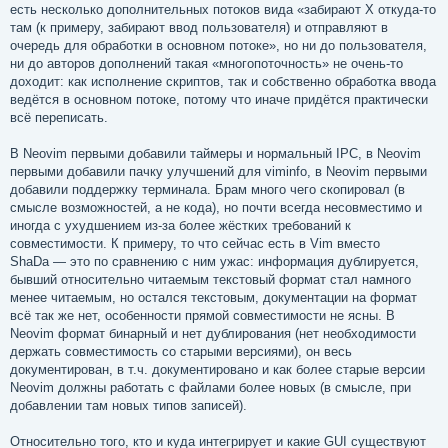
б
есть несколько дополнительных потоков вида «забирают X откуда‐то
щ
е
там (к примеру, забирают ввод пользователя) и отправляют в
н
очередь для обработки в основном потоке», но ни до пользователя,
и
е
ни до авторов дополнений такая «многопоточность» не очень‐то
доходит: как исполнение скриптов, так и собственно обработка ввода
ведётся в основном потоке, потому что иначе придётся практически
всё переписать.
В Neovim первыми добавили таймеры и нормальный IPC, в Neovim
первыми добавили пачку улучшений для viminfo, в Neovim первыми
добавили поддержку терминала. Брам много чего скопировал (в
смысле возможностей, а не кода), но почти всегда несовместимо и
иногда с ухудшением из‐за более жёстких требований к
совместимости. К примеру, то что сейчас есть в Vim вместо
ShaDa — это по сравнению с ним ужас: информация дублируется,
бывший относительно читаемым текстовый формат стал намного
менее читаемым, но остался текстовым, документации на формат
всё так же нет, особенности прямой совместимости не ясны. В
Neovim формат бинарный и нет дублирования (нет необходимости
держать совместимость со старыми версиями), он весь
документирован, в т.ч. документировано и как более старые версии
Neovim должны работать с файлами более новых (в смысле, при
добавлении там новых типов записей).
Относительно того, кто и куда интегрирует и какие GUI существуют