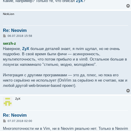
Какие, например? Только те, что описал
ZyX
?
NickLion
Re: Neovim
С
06.07.2018 15:58
о
о
serzh-z
б
Наверное,
ZyX
больше деталей знает, я nvim щупал, но не очень
щ
е
подробно. В своё время были фичи — асинхронность,
н
мультипоточность, что потом прибыло и в vim8. Остальное больше в
и
е
лозунгах напоминало "стильно, модно, молодёжно".
Интеграция с другими программами — это да, плюс, но пока его
никто серьёзно не использует (OniVim за серьёзно я не считаю, как и
любой другой web-browser-based проект).
ZyX
Re: Neovim
С
07.07.2018 02:00
о
о
Многопоточности ни в Vim, ни в Neovim реально нет. Только в Neovim