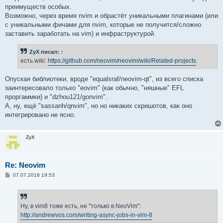
преимуществ особых.
Возможно, через время nvim и обрастёт уникальными плагинами (или
с уникальными фичами для nvim, которые не получится/сложно
заставить заработать на vim) и инфраструктурой.
ZyX
писал:
↑
есть wiki:
https://github.com/neovim/neovim/wiki/Related-projects
.
Опуская библиотеки, вроде "equalsraf/neovim-qt", из всего списка
заинтересовало только "eovim" (как обычно, "няшные" EFL
проргаммки) и "dzhou121/gonvim".
А, ну, ещё "sassanh/qnvim", но но никаких скришотов, как оно
интегрировано не ясно.
ZyX
Re: Neovim
С
07.07.2018 19:53
о
о
б
щ
е
Ну, в vim8 тоже есть, не "только в NeoVim":
н
http://andrewvos.com/writing-async-jobs-in-vim-8
и
е