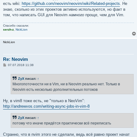
есть wiki:
https://github.com/neovim/neovim/wiki/Related-projects
. Не
знаю, сколько из этих проектов активно используются, но факт в
том, что написать GUI для Neovim
намного
проще, чем для Vim.
Спасибо сказали:
serzh-z
,
NickLion
NickLion
Re: Neovim
С
07.07.2018 11:38
о
о
б
ZyX
писал:
↑
щ
е
Многопоточности ни в Vim, ни в Neovim реально нет. Только в
н
Neovim есть несколько дополнительных потоков
и
е
Ну, в vim8 тоже есть, не "только в NeoVim":
http://andrewvos.com/writing-async-jobs-in-vim-8
ZyX
писал:
↑
потому что иначе придётся практически всё переписать
Странно, что в nvim этого не сделали, ведь всё равно проект начат