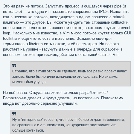
Это ни разу не потоки. Запустить процесс и общаться через pipe (и
не только) — это одно и я назвал это «нормальным IPC». Исполнять
код в несколько потоков, находящихся в одном процессе с общей
памятью — это другое. Вы можете увидеть там страшные callback’и,
но они все исполняются в основном потоке, в котором крутится event
loop. Насколько мне известно, в Vim много потоков крутят только GUI
toolkit’ы и ещё что‐то есть в mzscheme. Возможно ещё для
терминалов в libvterm есть потоки, я её не смотрел. Но всё это
работает на уровне «засунуть данные в очередь для обработки в
основном потоке» при взаимодействии с остальной частью Vim.
Странно, что в nvim этого не сделали, ведь всё равно проект начат
заново, было бы логично изначально это сделать. Но видимо,
момент был упущен.
Не всё равно. Откуда возьмётся столько разработчиков?
Рефакторинг делают и будут делать, но постепенно. Подсистему
ввода вот довольно серьёзно улучшили.
Ну, в "интернетах" говорят, что neovim более открыт изменениям,
по сравнению с vim, возможно, конкурренция заставляет vim
больше крутиться.