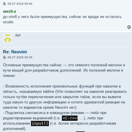
С
06.07.2018 00:04
о
о
serzh-z
б
до vim8 у него бьіли преимущества, сейчас их вроде не осталось
щ
е
особо
н
и
е
ZyX
Re: Neovim
С
06.07.2018 00:45
о
о
Основные преимущества сейчас — это немного полезной мелочи и
б
кучи вещей для разработчиков дополнений. Из полезной мелочи я
щ
е
помню:
н
и
е
- Возможность исполнения произвольных функций при нажатии в
область, называемую tabline (Vim позволяет на нажатие реагировать
только путём переключения или закрытия табов, если вы вывели
туда какую‐то другую информацию и хотите адекватной реакции на
нажатие то вариантов кроме Neovim нет).
- Подсветка синтаксиса в командном режиме — либо при
редактировании выражений (т.е.
<C-r>=
, …), либо при
использовании
input()
(т.е. более интересно разработчикам
дополнений).