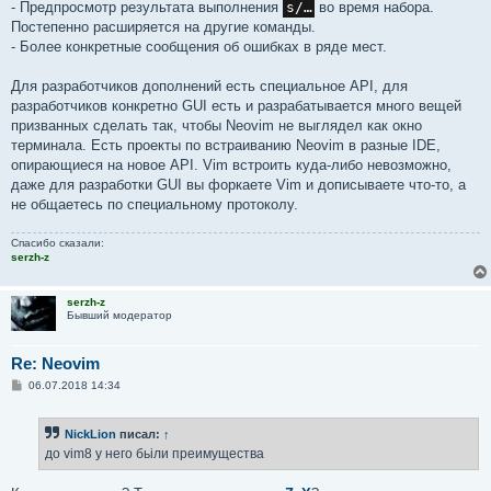
- Предпросмотр результата выполнения
s/…
во время набора.
Постепенно расширяется на другие команды.
- Более конкретные сообщения об ошибках в ряде мест.
Для разработчиков дополнений есть специальное API, для
разработчиков конкретно GUI есть и разрабатывается много вещей
призванных сделать так, чтобы Neovim не выглядел как окно
терминала. Есть проекты по встраиванию Neovim в разные IDE,
опирающиеся на новое API. Vim встроить куда‐либо невозможно,
даже для разработки GUI вы форкаете Vim и дописываете что‐то, а
не общаетесь по специальному протоколу.
Спасибо сказали:
serzh-z
serzh-z
Бывший модератор
Re: Neovim
С
06.07.2018 14:34
о
о
б
NickLion
писал:
↑
щ
е
до vim8 у него бьіли преимущества
н
и
е