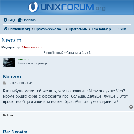
FAQ
Правила
unixforum.org
Практические вопросы
Программы
Текстовые редакторы
Vim
Neovim
Модератор:
/dev/random
8 сообщений • Страница
1
из
1
serzh-z
Бывший модератор
Neovim
С
05.07.2018 21:41
о
о
Кто-нибудь может объяснить, чем на практике Neovim лучше Vim?
б
Кроме общих фраз с оффсайта про "больше, дальше, лучше". Этот
щ
е
проект вообще живой или всякие SpaceVim его уже задавили?
н
и
е
NickLion
Re: Neovim