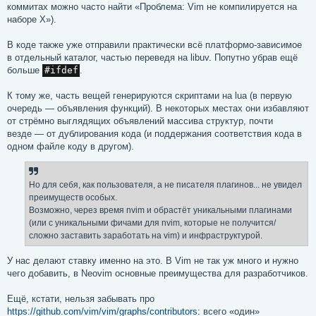
коммитах можно часто найти «Проблема: Vim не компилируется на
наборе X»).
В коде также уже отправили практически всё платформо‐зависимое
в отдельный каталог, частью переведя на libuv. Попутно убрав ещё
больше
#ifdef
.
К тому же, часть вещей генерируются скриптами на lua (в первую
очередь — объявления функций). В некоторых местах они избавляют
от стрёмно выглядящих объявлений массива структур, почти
везде — от дублирования кода (и поддержания соответствия кода в
одном файле коду в другом).
Но для себя, как пользователя, а не писателя плагинов... не увидел
преимуществ особых.
Возможно, через время nvim и обрастёт уникальными плагинами
(или с уникальными фичами для nvim, которые не получится/
сложно заставить заработать на vim) и инфраструктурой.
У нас делают ставку именно на это. В Vim не так уж много и нужно
чего добавить, в Neovim основные преимущества для разработчиков.
Ещё, кстати, нельзя забывать про
https://github.com/vim/vim/graphs/contributors
: всего «один»