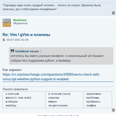
"Однажды один очень мудрый человек… ничего не сказал. Времена были
опасные, да и собеседники ненадёжные"
Bizdelnick
Модератор
Re: Vim / gVim и плагины
С
03.07.2021 01:05
о
о
б
UnixNoob
писал:
↑
щ
е
хотелось бы иметь разные конфиги, т.к консольный vim бывает
н
собран без поддержки python, к примеру
и
е
Как вариант:
https://vi.stackexchange.com/questions/4309/how-to-check-with-
vimscript-whether-python-support-is-enabled
Пишите правильно:
в консол
и
в течени
е
(часа)
приемл
е
мо
вк
у́пе
(с чем-либо)
нович
о
к
пробле
м
а
в о
бщем
ню
анс
проб
о
вать
в
оо
бще
п
о у
молчанию
тра
ф
ик