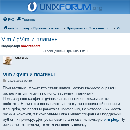
FAQ
Правила
unixforum.org
Практические вопросы
Программы
Текстовые редакторы
Vim
Vim / gVim и плагины
Модератор:
/dev/random
2 сообщения • Страница
1
из
1
UnixNoob
Vim / gVim и плагины
С
03.07.2021 00:36
о
о
Приветствую. Может кто сталкивался, можно каким-то образом
б
разделить vim и gvim по используемым плагинам?
щ
е
При создании конфига .gvimrc часть плагинов отказываются
н
работать. Если же я использую .vimrc и для консольной версии и
и
е
для .gvim, то плагины работают нормально, но хотелось бы иметь
разные конфиги, т.к консольный vim бывает собран без поддержки
python, к примеру. Для установки плагинов я использую
vim-plug.
Ну
или если так нельзя, то хотя бы понять почему.