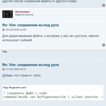
другой способ сохранения файла от другого юзера.
/dev/random
Администратор
Re: Vim: сохранение из-под рута
С
06.08.2009 22:05
о
о
Для редактирования файла, к которому у вас нет доступа, обычно
б
используют sudoedit
щ
е
н
и
Skip
е
Re: Vim: сохранение из-под рута
С
07.08.2009 06:37
о
о
Добавь эти строки в .vimrc
б
щ
е
н
Код:
Выделить всё
и
е
" сохранить файл с sudo

command Wsudo set buftype=nowrite | silent execute ':%