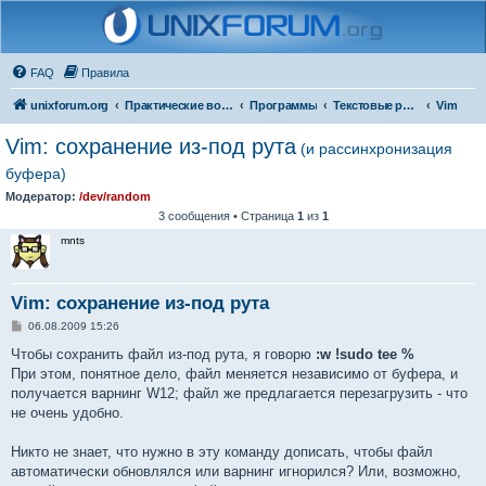
FAQ
Правила
unixforum.org
Практические вопросы
Программы
Текстовые редакторы
Vim
Vim: сохранение из-под рута
(и рассинхронизация
буфера)
Модератор:
/dev/random
3 сообщения • Страница
1
из
1
mnts
Vim: сохранение из-под рута
С
06.08.2009 15:26
о
о
Чтобы сохранить файл из-под рута, я говорю
:w !sudo tee %
б
При этом, понятное дело, файл меняется независимо от буфера, и
щ
е
получается варнинг W12; файл же предлагается перезагрузить - что
н
не очень удобно.
и
е
Никто не знает, что нужно в эту команду дописать, чтобы файл
автоматически обновлялся или варнинг игнорился? Или, возможно,