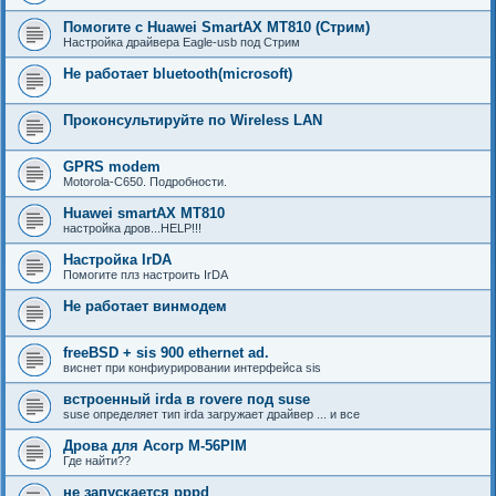
Помогите с Huawei SmartAX MT810 (Стрим)
Настройка драйвера Eagle-usb под Стрим
Не работает bluetooth(microsoft)
Проконсультируйте по Wireless LAN
GPRS modem
Motorola-C650. Подробности.
Huawei smartAX MT810
настройка дров...HELP!!!
Настройка IrDA
Помогите плз настроить IrDA
Не работает винмодем
freeBSD + sis 900 ethernet ad.
виснет при конфиурировании интерфейса sis
встроенный irda в rovere под suse
suse определяет тип irda загружает драйвер ... и все
Дрова для Acorp M-56PIM
Где найти??
не запускается pppd