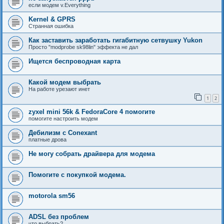
если модем v.Everything
Kernel & GPRS
Странная ошибка
Как заставить заработать гигабитную сетвушку Yukon
Просто "modprobe sk98lin" эффекта не дал
Ищется беспроводная карта
Какой модем выбрать
На работе урезают инет
1
2
zyxel mini 56k & FedoraCore 4 помогите
помогите настроить модем
Дебилизм с Conexant
платные дрова
Не могу собрать драйвера для модема
Помогите с покупкой модема.
motorola sm56
ADSL без проблем
что выбрать?