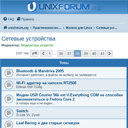
FAQ
Правила
unixforum.org
Практические вопросы
Железо для Linux
Сетевые устройства
Сетевые устройства
Модератор:
Модераторы разделов
Страница
38
из
41
1
36
37
38
39
40
41
Пред.
След.
1207 тем
…
Темы
Bluetooth & Mandriva 2005
Интернет работает, а файлы на мобилу не заливаются
Wi-Fi адаптер на чипсете RT2500
Edimax EW-7128g
Модем USR Courier 56k ext V.Everything СОМ не способен
законнектиться в Fedora Core 2
А теперь еще и не виден...
Switch
D-Link Vs. Zyxel
Leaf Bering и две старые сетевухи