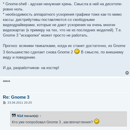
е
* Gnome-shell - адская ненужная хрень. Смысла в ней на десктопе-
ровно ноль.
* необходимость аппаратного ускорения графики тоже как-то мимо
кассы: дистрибутивы поставляются со свободными
видеодрайверами, которые не дают ускорения на очень многих
видеокартах (к примеру на тех, что не из последних моделей). Т.е.
Gnome 3 "искаропки" может просто не работать.
Прогноз: всякими твикалками, когда их станет достаточно, из Gnome
3 большинство сделает снова Gnome 2
В смысле, по внешнему
виду и поведению.
И да, разработчиков- на костер!
awua
Re: Gnome 3
С
23.06.2011 20:25
о
о
б
N1d
писал(а):
↑
щ
е
Кто уже попробовал Gnome 3 , как впечатления?
н
и