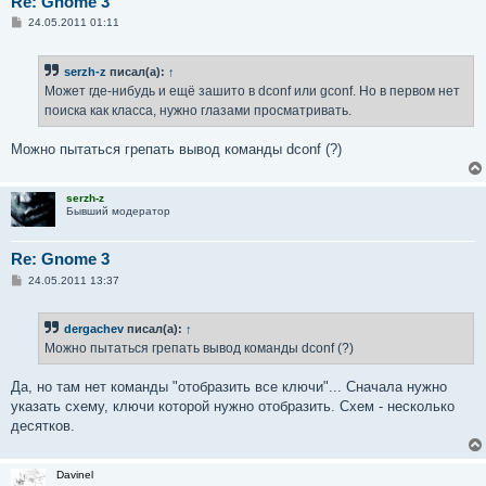
Re: Gnome 3
С
24.05.2011 01:11
о
о
б
serzh-z
писал(а):
↑
щ
е
Может где-нибудь и ещё зашито в dconf или gconf. Но в первом нет
н
поиска как класса, нужно глазами просматривать.
и
е
Можно пытаться грепать вывод команды dconf (?)
serzh-z
Бывший модератор
Re: Gnome 3
С
24.05.2011 13:37
о
о
б
dergachev
писал(а):
↑
щ
е
Можно пытаться грепать вывод команды dconf (?)
н
и
е
Да, но там нет команды "отобразить все ключи"... Сначала нужно
указать схему, ключи которой нужно отобразить. Схем - несколько
десятков.
Davinel