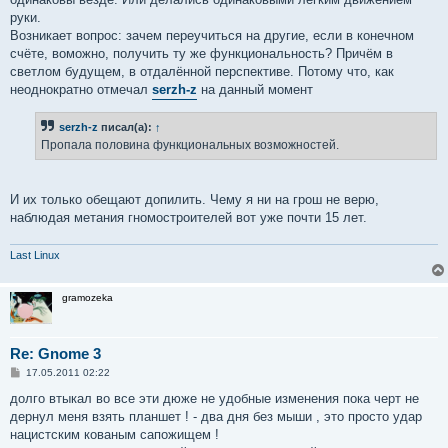
руки.
Возникает вопрос: зачем переучиться на другие, если в конечном
счёте, воможно, получить ту же функциональность? Причём в
светлом будущем, в отдалённой перспективе. Потому что, как
неоднократно отмечал
serzh-z
на данный момент
serzh-z
писал(а):
↑
Пропала половина функциональных возможностей.
И их только обещают допилить. Чему я ни на грош не верю,
наблюдая метания гномостроителей вот уже почти 15 лет.
Last Linux
gramozeka
Re: Gnome 3
С
17.05.2011 02:22
о
о
долго втыкал во все эти дюже не удобные изменения пока черт не
б
дернул меня взять планшет ! - два дня без мыши , это просто удар
щ
е
нацистским кованым сапожищем !
н