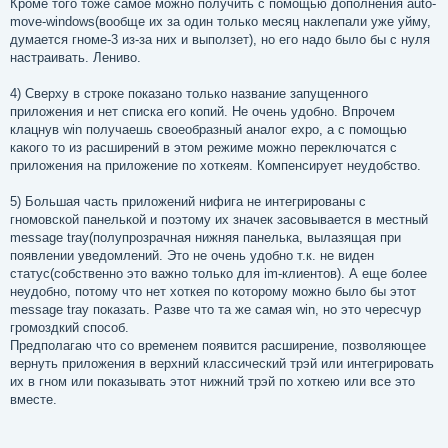
Кроме того тоже самое можно получить с помощью дополнения auto-
move-windows(вообще их за один только месяц наклепали уже уйму,
думается гноме-3 из-за них и выползет), но его надо было бы с нуля
настраивать. Лениво.
4) Сверху в строке показано только название запущенного
приложения и нет списка его копий. Не очень удобно. Впрочем
клацнув win получаешь своеобразный аналог expo, а с помощью
какого то из расширений в этом режиме можно переключатся с
приложения на приложение по хоткеям. Компенсирует неудобство.
5) Большая часть приложений нифига не интегрированы с
гномовской панелькой и поэтому их значек засовывается в местный
message tray(полупрозрачная нижняя панелька, вылазящая при
появлении уведомлений. Это не очень удобно т.к. не виден
статус(собственно это важно только для im-клиентов). А еще более
неудобно, потому что нет хоткея по которому можно было бы этот
message tray показать. Разве что та же самая win, но это чересчур
громоздкий способ.
Предполагаю что со временем появится расширение, позволяющее
вернуть приложения в верхний классический трэй или интегрировать
их в гном или показывать этот нижний трэй по хоткею или все это
вместе.