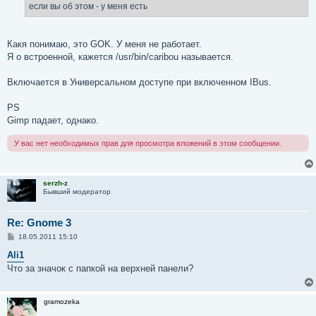
е
если вы об этом - у меня есть
н
и
е
Какя понимаю, это GOK. У меня не работает.
Я о встроенной, кажется /usr/bin/caribou называется.
Включается в Универсальном доступе при включенном IBus.
PS
Gimp падает, однако.
У вас нет необходимых прав для просмотра вложений в этом сообщении.
serzh-z
Бывший модератор
Re: Gnome 3
С
18.05.2011 15:10
о
о
Ali1
б
Что за значок с папкой на верхней панели?
щ
е
н
и
gramozeka
е