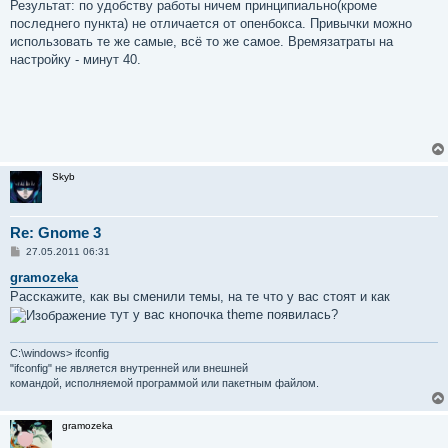
Результат: по удобству работы ничем принципиально(кроме
последнего пункта) не отличается от опенбокса. Привычки можно
использовать те же самые, всё то же самое. Времязатраты на
настройку - минут 40.
Skyb
Re: Gnome 3
С
27.05.2011 06:31
о
о
gramozeka
б
Расскажите, как вы сменили темы, на те что у вас стоят и как
щ
е
тут у вас кнопочка theme появилась?
н
и
е
C:\windows> ifconfig
"ifconfig" не является внутренней или внешней
командой, исполняемой программой или пакетным файлом.
gramozeka