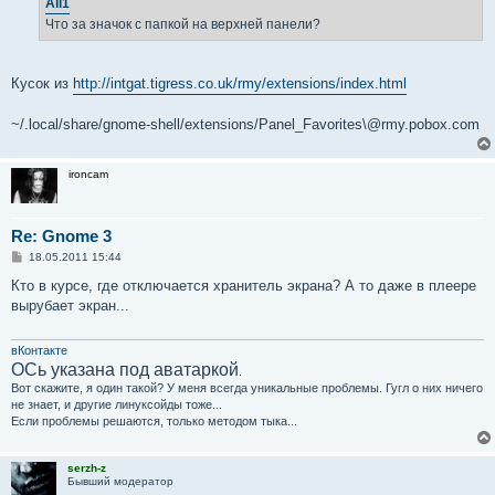
Ali1
н
Что за значок с папкой на верхней панели?
и
е
Кусок из
http://intgat.tigress.co.uk/rmy/extensions/index.html
~/.local/share/gnome-shell/extensions/Panel_Favorites\@rmy.pobox.com
ironcam
Re: Gnome 3
С
18.05.2011 15:44
о
о
Кто в курсе, где отключается хранитель экрана? А то даже в плеере
б
вырубает экран...
щ
е
н
и
вКонтакте
е
ОСь указана под аватаркой
.
Вот скажите, я один такой? У меня всегда уникальные проблемы. Гугл о них ничего
не знает, и другие линуксойды тоже...
Если проблемы решаются, только методом тыка...
serzh-z
Бывший модератор