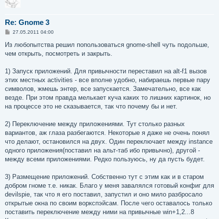
Re: Gnome 3
С
27.05.2011 04:00
о
о
Из любопытства решил попользоваться gnome-shell чуть подольше,
б
чем открыть, посмотреть и закрыть.
щ
е
н
1) Запуск приложений. Для привычности переставил на alt-f1 вызов
и
е
этих местных activities - все вполне удобно, набираешь первые пару
символов, жмешь энтер, все запускается. Замечательно, все как
везде. При этом правда мелькает куча каких то лишних картинок, но
на процессе это не сказывается, так что почему бы и нет.
2) Переключение между приложениями. Тут столько разных
вариантов, аж глаза разбегаются. Некоторые я даже не очень понял
что делают, остановился на двух. Один переключает между instance
одного приложения(поставил на альт-таб ибо привычно), другой -
между всеми приложениями. Редко пользуюсь, ну да пусть будет.
3) Размещение приложений. Собственно тут с этим как и в старом
добром гноме т.е. никак. Благо у меня завалялся готовый конфиг для
devilspie, так что я его поставил, запустил и оно мило разбросало
открытые окна по своим воркспэйсам. После чего оставалось только
поставить переключение между ними на привычные win+1,2...8