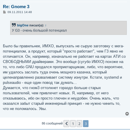
Re: Gnome 3
С
09.11.2011 14:48
о
о
б
bigOne
писал(а):
↑
щ
е
У G3 - очень большой потенциал
н
и
е
Было бы правильнее, ИМХО, выпускать не сырую заготовку с мега-
потенциалом, а продукт, который "просто работает", чем Г3 явно не
отличается. Он, например, изначально не работает на картах АТИ со
СВОБОДНЫМИ драйверами. Это вообще (сугубо ИМХО) похоже на
то, что либо GNU продался проприетарщикам, либо, что вероятнее,
им удалось заслать туда очень мощного казачка, который
целенаправленно разваливает систему изнутри. Кстати, systemd и
pulseaudio - еще один повод так думать...
Думается, что гном3 оттолкнет гораздо больше старых
пользователей, чем привлечет новых. Я, например, от него
отказываюсь, ибо он просто глючен и неудобен. Очень жаль, что
оказался забыт старый инженерный принцип - не нужно чинить то,
что не поломалось. Увы.
1
2
3
Пред.
86 сообщений