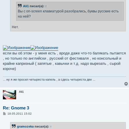
н
Ali1
писал(а):
↑
и
е
Вы с on-screen клавиатурой разобрались, буквы русские есть
на ней?
Нет.
если вы об этом - у меня есть , вроде даже что-то балякать пытается
, но только по английски , русский от фестиваля , но консольный и
крайне капризный ( запятые , кавычки и т.д. надо вырезать , сырой
короче)
... ну я же просил четыреста капель , а сдесь четыреста две ...
Ali1
Re: Gnome 3
С
18.05.2011 15:02
о
о
б
gramozeka
писал(а):
↑
щ