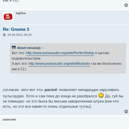
как и CLI.
bigOne
Re: Gnome 3
С
24.06.2011 04:24
о
о
б
diesel
писал(а):
↑
щ
е
Вот это:
http://www.pulseaudio.org/wiki/PerfectSetup
я щитаю
н
издевательством
и
е
А вот это:
http://www.pulseaudio.org/wiki/Modules
так же бесполезно
как и CLI.
согласен. зато вот это-
pacmd
- позволяет нипадеццки заруливать
пульсаудио. Хотя и сам пока до конца не разобрался
Да, гуй бы
не помешал- но это была бы весьма навороченная штука (кое-что
есть, но это все какие-то очень отдельные тулзы).
papacarlo