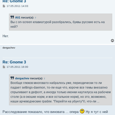
Re: Gnome 3
С
17.05.2011 14:03
о
о
б
Ali1
писал(а):
↑
щ
е
Вы с on-screen клавиатурой разобрались, буквы русские есть на
н
ней?
и
е
Нет.
dergachev
Re: Gnome 3
С
17.05.2011 16:00
о
о
б
dergachev
писал(а):
↑
щ
е
Вообще глюков многовато набралось уже, периодически то ли
н
падает settings-daemon, то-ли еще что, короче все темы внезапно
и
е
спрыгивают в дефолт, а иногда только иконки наутилуса на рабочем
столе (а в окошке норм, и все остальное норм), но это, возможно,
наши арчеводческие грабли. "Перейти на убунту"©, что-ли ...
Расследование показало, что виновата ... опера
Ну я тут с ней