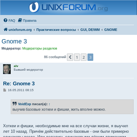
FAQ
Правила
unixforum.org
Практические вопросы
GUI, DE/WM
GNOME
Gnome 3
Модератор:
Модераторы разделов
1
2
3
Пред.
86 сообщений
alv
Бывший модератор
Re: Gnome 3
С
16.05.2011 08:15
о
о
б
VoidExp
писал(а):
↑
щ
е
выучив базовые хоткеи и фишки, жить вполне можно.
н
и
е
Хоткеи и фишки, необходимые мне на все случаи жизни, я выучил
лет 10 назад. Причём действительно базовые - они были примерно
одинаковы везде. Или делались одинаковыми лёгким движением