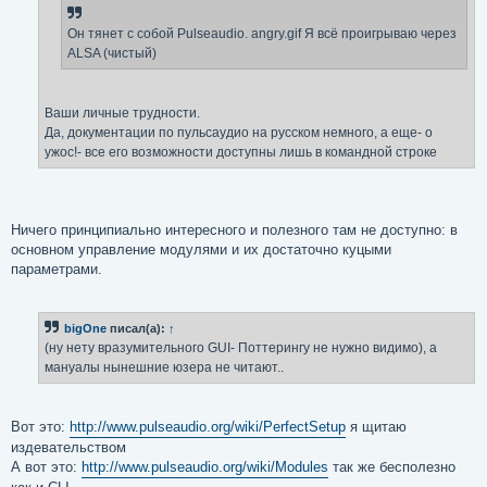
н
и
е
Он тянет с собой Pulseaudio. angry.gif Я всё проигрываю через
ALSA (чистый)
Ваши личные трудности.
Да, документации по пульсаудио на русском немного, а еще- о
ужос!- все его возможности доступны лишь в командной строке
Ничего принципиально интересного и полезного там не доступно: в
основном управление модулями и их достаточно куцыми
параметрами.
bigOne
писал(а):
↑
(ну нету вразумительного GUI- Поттерингу не нужно видимо), а
мануалы нынешние юзера не читают..
Вот это:
http://www.pulseaudio.org/wiki/PerfectSetup
я щитаю
издевательством
А вот это:
http://www.pulseaudio.org/wiki/Modules
так же бесполезно