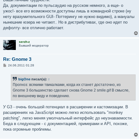
Да, документации по пульсаудио на русском немного, а еще- о
ужос!- все его возможности доступны лишь в командной строке (ну
нету вразумительного GUI- Поттерингу не нужно видимо), а мануалы
нынешние юзера не читают.. Но в дистрибутивах, где оно идет по
дефолту- все отлично работает.
serzh-z
Бывший модератор
Re: Gnome 3
С
24.06.2011 01:28
о
о
б
bigOne
писал(а):
↑
щ
е
Прогноз: всякими твикалками, когда их станет достаточно, из
н
Gnome 3 большинство сделает снова Gnome 2 smile.gif В смысле,
и
е
по внешнему виду и поведению.
У G3 - очень большой потенциал в расширении и кастомизации. В
расширениях на JavaScript можно легко использовать "monkey
patching", легко меняя умолчальный интерфейс до неузнаваемости.
Беда в следующем - с документацией, примерами и API, похоже,
пока огромные проблемы.