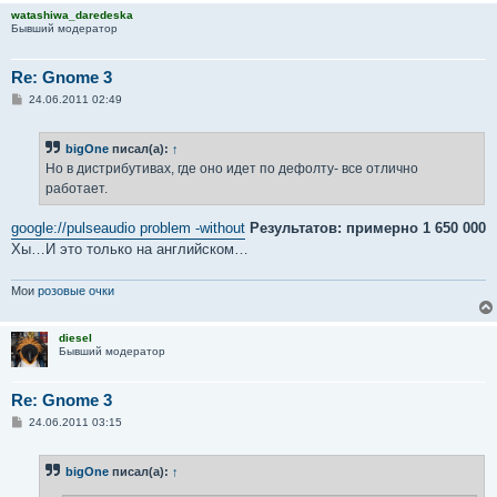
watashiwa_daredeska
Бывший модератор
Re: Gnome 3
С
24.06.2011 02:49
о
о
б
bigOne
писал(а):
↑
щ
е
Но в дистрибутивах, где оно идет по дефолту- все отлично
н
работает.
и
е
google://pulseaudio problem -without
Результатов: примерно 1 650 000
Хы…И это только на английском…
Мои
розовые очки
diesel
Бывший модератор
Re: Gnome 3
С
24.06.2011 03:15
о
о
б
bigOne
писал(а):
↑
щ
е