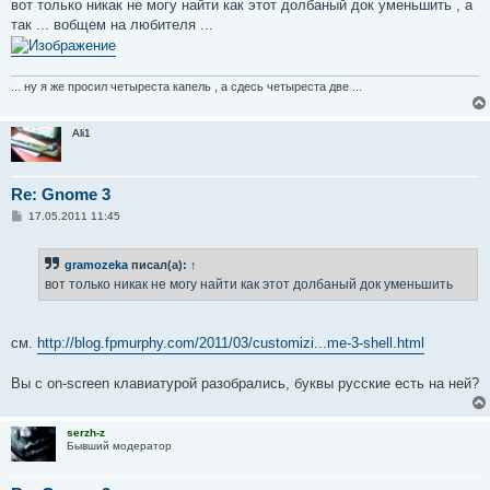
вот только никак не могу найти как этот долбаный док уменьшить , а
и
е
так ... вобщем на любителя ...
... ну я же просил четыреста капель , а сдесь четыреста две ...
Ali1
Re: Gnome 3
С
17.05.2011 11:45
о
о
б
gramozeka
писал(а):
↑
щ
е
вот только никак не могу найти как этот долбаный док уменьшить
н
и
е
см.
http://blog.fpmurphy.com/2011/03/customizi...me-3-shell.html
Вы с on-screen клавиатурой разобрались, буквы русские есть на ней?
serzh-z
Бывший модератор