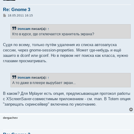
Re: Gnome 3
С
18.05.2011 16:15
о
о
б
ironcam
писал(а):
↑
щ
е
Кто в курсе, где отключается хранитель экрана?
н
и
е
Судя по всему, только путём удаления из списка автозапуска
сессии, через gnome-session-properties. Может где-нибудь и ещё
зашито в dconf или gconf. Но в первом нет поиска как класса, нужно
глазами просматривать.
ironcam
писал(а):
↑
А то даже в плеере вырубает экран...
В каком? Для Mplayer есть опция, предписывающая протокол работы
с XScreenSaver-совместимым приложением - см. man. В Totem опция
"запрещать скринсейвер" включена по умолчанию.
dergachev