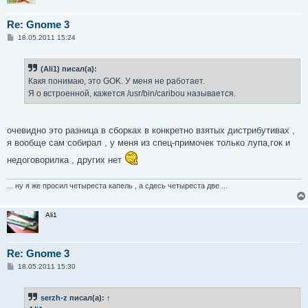
Re: Gnome 3
С
18.05.2011 15:24
о
о
б
(Ali1) писал(а):
щ
е
Какя понимаю, это GOK. У меня не работает.
н
Я о встроенной, кажется /usr/bin/caribou называется.
и
е
очевидно это разница в сборках в конкретно взятых дистрибутивах ,
я вообще сам собирал , у меня из спец-примочек только лупа,гок и
недоговорилка , других нет
... ну я же просил четыреста капель , а сдесь четыреста две ...
Ali1
Re: Gnome 3
С
18.05.2011 15:30
о
о
б
serzh-z
писал(а):
↑
щ
е