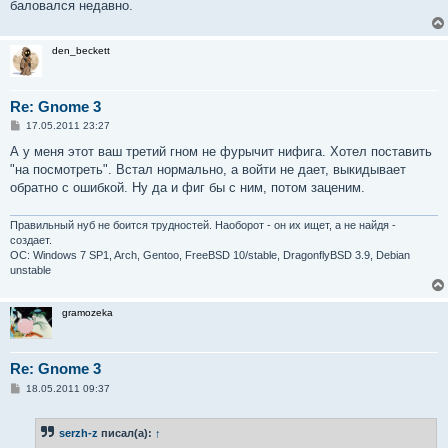
баловался недавно.
den_beckett
Re: Gnome 3
С
17.05.2011 23:27
о
о
А у меня этот ваш третий гном не фурычит нифига. Хотел поставить
б
"на посмотреть". Встал нормально, а войти не дает, выкидывает
щ
е
обратно с ошибкой. Ну да и фиг бы с ним, потом заценим.
н
и
е
Правильный нуб не боится трудностей. Наоборот - он их ищет, а не найдя -
создает.
OC: Windows 7 SP1, Arch, Gentoo, FreeBSD 10/stable, DragonflyBSD 3.9, Debian
unstable
gramozeka
Re: Gnome 3
С
18.05.2011 09:37
о
о
б
serzh-z
писал(а):
↑
щ
е