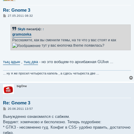
Re: Gnome 3
С
27.05.2011 08:32
о
о
б
Skyb
писал(а):
↑
щ
е
gramozeka
н
Расскажите, как вы сменили темы, на те что у вас стоят и как
и
е
тут у вас кнопочка theme появилась?
тыц адын
,
тыц два
- но это вобщем-то архибажная GUIня ...
... ну я же просил четыреста капель , а сдесь четыреста две ...
bigOne
Re: Gnome 3
С
20.06.2011 13:57
о
о
Вынужденно ознакомился с сабжем.
б
Вердикт: хомячково и бесполезно. Теперь подробнее:
щ
е
* GTK3 - несомненно гуд. Конфиг в CSS- удобно править, достаточно
н
гибко.
и