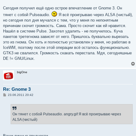
е
Сегодня получил ещё одно острое впечатление от Gnome 3. Он
тянет с собой Pulseaudio.
Я всё проигрываю через ALSA (чистый),
но сегодня пол дня мучался с тем, что у меня по непонятным
причинам скочит громкость. Сама. Просто скочит как ей нравится.
Нашёл в системе Pulse. Захотел удалить - не получилось. Куча
пакетов третегнома зависят от него. Пришлось буквально вырезать
это из гнома. Он хоть и полностью установлен у меня, но работаю в
IceWM, поэтому после этой операции всё осталось функционально.
GTK3 не свалился. Громкость скакать перестала. Мдя, сегодняшные
DE != GNU/Linux.
bigOne
Re: Gnome 3
С
23.06.2011 20:42
о
о
б
щ
е
Он тянет с собой Pulseaudio. angry.gif Я всё проигрываю через
н
ALSA (чистый)
и
е
Ваши личные трудности.