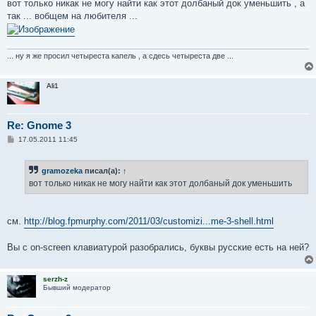
вот только никак не могу найти как этот долбаный док уменьшить , а
и
е
так ... вобщем на любителя ...
... ну я же просил четыреста капель , а сдесь четыреста две ...
Ali1
Re: Gnome 3
С
17.05.2011 11:45
о
о
б
gramozeka
писал(а):
↑
щ
е
вот только никак не могу найти как этот долбаный док уменьшить
н
и
е
см.
http://blog.fpmurphy.com/2011/03/customizi...me-3-shell.html
Вы с on-screen клавиатурой разобрались, буквы русские есть на ней?
serzh-z
Бывший модератор