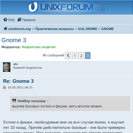
FAQ
Правила
unixforum.org
Практические вопросы
GUI, DE/WM
GNOME
Gnome 3
Модератор:
Модераторы разделов
1
2
3
Пред.
86 сообщений
alv
Бывший модератор
Re: Gnome 3
С
16.05.2011 08:15
о
о
б
VoidExp
писал(а):
↑
щ
е
выучив базовые хоткеи и фишки, жить вполне можно.
н
и
е
Хоткеи и фишки, необходимые мне на все случаи жизни, я выучил
лет 10 назад. Причём действительно базовые - они были примерно
одинаковы везде. Или делались одинаковыми лёгким движением