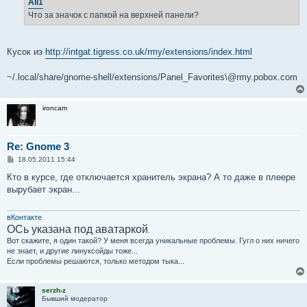
Ali1
н
Что за значок с папкой на верхней панели?
и
е
Кусок из
http://intgat.tigress.co.uk/rmy/extensions/index.html
~/.local/share/gnome-shell/extensions/Panel_Favorites\@rmy.pobox.com
ironcam
Re: Gnome 3
С
18.05.2011 15:44
о
о
Кто в курсе, где отключается хранитель экрана? А то даже в плеере
б
вырубает экран...
щ
е
н
и
вКонтакте
е
ОСь указана под аватаркой
.
Вот скажите, я один такой? У меня всегда уникальные проблемы. Гугл о них ничего
не знает, и другие линуксойды тоже...
Если проблемы решаются, только методом тыка...
serzh-z
Бывший модератор