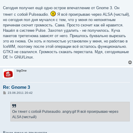
е
Сегодня получил ещё одно острое впечатление от Gnome 3. Он
тянет с собой Pulseaudio.
Я всё проигрываю через ALSA (чистый),
но сегодня пол дня мучался с тем, что у меня по непонятным
причинам скочит громкость. Сама. Просто скочит как ей нравится.
Нашёл в системе Pulse. Захотел удалить - не получилось. Куча
пакетов третегнома зависят от него. Пришлось буквально вырезать
это из гнома. Он хоть и полностью установлен у меня, но работаю в
IceWM, поэтому после этой операции всё осталось функционально.
GTK3 не свалился. Громкость скакать перестала. Мдя, сегодняшные
DE != GNU/Linux.
bigOne
Re: Gnome 3
С
23.06.2011 20:42
о
о
б
щ
е
Он тянет с собой Pulseaudio. angry.gif Я всё проигрываю через
н
ALSA (чистый)
и
е
Ваши личные трудности.