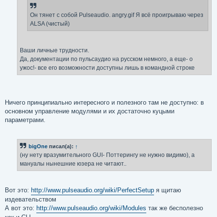
н
и
е
Он тянет с собой Pulseaudio. angry.gif Я всё проигрываю через
ALSA (чистый)
Ваши личные трудности.
Да, документации по пульсаудио на русском немного, а еще- о
ужос!- все его возможности доступны лишь в командной строке
Ничего принципиально интересного и полезного там не доступно: в
основном управление модулями и их достаточно куцыми
параметрами.
bigOne
писал(а):
↑
(ну нету вразумительного GUI- Поттерингу не нужно видимо), а
мануалы нынешние юзера не читают..
Вот это:
http://www.pulseaudio.org/wiki/PerfectSetup
я щитаю
издевательством
А вот это:
http://www.pulseaudio.org/wiki/Modules
так же бесполезно