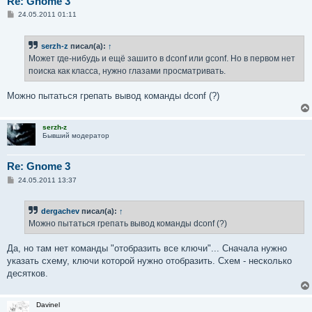
Re: Gnome 3
С
24.05.2011 01:11
о
о
б
serzh-z
писал(а):
↑
щ
е
Может где-нибудь и ещё зашито в dconf или gconf. Но в первом нет
н
поиска как класса, нужно глазами просматривать.
и
е
Можно пытаться грепать вывод команды dconf (?)
serzh-z
Бывший модератор
Re: Gnome 3
С
24.05.2011 13:37
о
о
б
dergachev
писал(а):
↑
щ
е
Можно пытаться грепать вывод команды dconf (?)
н
и
е
Да, но там нет команды "отобразить все ключи"... Сначала нужно
указать схему, ключи которой нужно отобразить. Схем - несколько
десятков.
Davinel