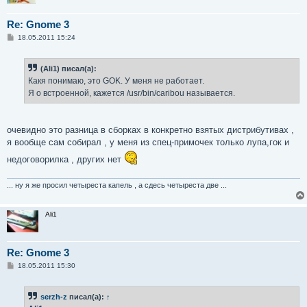
Re: Gnome 3
С
18.05.2011 15:24
о
о
б
(Ali1) писал(а):
щ
е
Какя понимаю, это GOK. У меня не работает.
н
Я о встроенной, кажется /usr/bin/caribou называется.
и
е
очевидно это разница в сборках в конкретно взятых дистрибутивах ,
я вообще сам собирал , у меня из спец-примочек только лупа,гок и
недоговорилка , других нет
... ну я же просил четыреста капель , а сдесь четыреста две ...
Ali1
Re: Gnome 3
С
18.05.2011 15:30
о
о
б
serzh-z
писал(а):
↑
щ
е