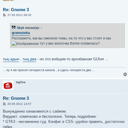
Re: Gnome 3
С
27.05.2011 08:32
о
о
б
Skyb
писал(а):
↑
щ
е
gramozeka
н
Расскажите, как вы сменили темы, на те что у вас стоят и как
и
е
тут у вас кнопочка theme появилась?
тыц адын
,
тыц два
- но это вобщем-то архибажная GUIня ...
... ну я же просил четыреста капель , а сдесь четыреста две ...
bigOne
Re: Gnome 3
С
20.06.2011 13:57
о
о
Вынужденно ознакомился с сабжем.
б
Вердикт: хомячково и бесполезно. Теперь подробнее:
щ
е
* GTK3 - несомненно гуд. Конфиг в CSS- удобно править, достаточно
н
гибко.
и