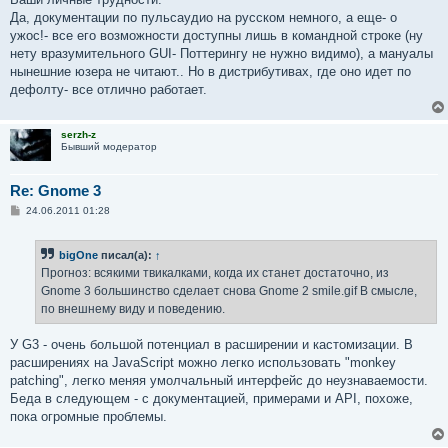
Да, документации по пульсаудио на русском немного, а еще- о
ужос!- все его возможности доступны лишь в командной строке (ну
нету вразумительного GUI- Поттерингу не нужно видимо), а мануалы
нынешние юзера не читают.. Но в дистрибутивах, где оно идет по
дефолту- все отлично работает.
serzh-z
Бывший модератор
Re: Gnome 3
С
24.06.2011 01:28
о
о
б
bigOne
писал(а):
↑
щ
е
Прогноз: всякими твикалками, когда их станет достаточно, из
н
Gnome 3 большинство сделает снова Gnome 2 smile.gif В смысле,
и
е
по внешнему виду и поведению.
У G3 - очень большой потенциал в расширении и кастомизации. В
расширениях на JavaScript можно легко использовать "monkey
patching", легко меняя умолчальный интерфейс до неузнаваемости.
Беда в следующем - с документацией, примерами и API, похоже,
пока огромные проблемы.