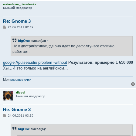
watashiwa_daredeska
Бывший модератор
Re: Gnome 3
С
24.06.2011 02:49
о
о
б
bigOne
писал(а):
↑
щ
е
Но в дистрибутивах, где оно идет по дефолту- все отлично
н
работает.
и
е
google://pulseaudio problem -without
Результатов: примерно 1 650 000
Хы…И это только на английском…
Мои
розовые очки
diesel
Бывший модератор
Re: Gnome 3
С
24.06.2011 03:15
о
о
б
bigOne
писал(а):
↑
щ
е