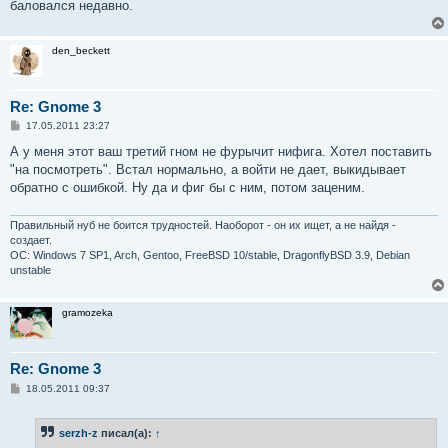
баловался недавно.
den_beckett
Re: Gnome 3
С
17.05.2011 23:27
о
о
А у меня этот ваш третий гном не фурычит нифига. Хотел поставить
б
"на посмотреть". Встал нормально, а войти не дает, выкидывает
щ
е
обратно с ошибкой. Ну да и фиг бы с ним, потом заценим.
н
и
е
Правильный нуб не боится трудностей. Наоборот - он их ищет, а не найдя -
создает.
OC: Windows 7 SP1, Arch, Gentoo, FreeBSD 10/stable, DragonflyBSD 3.9, Debian
unstable
gramozeka
Re: Gnome 3
С
18.05.2011 09:37
о
о
б
serzh-z
писал(а):
↑
щ
е