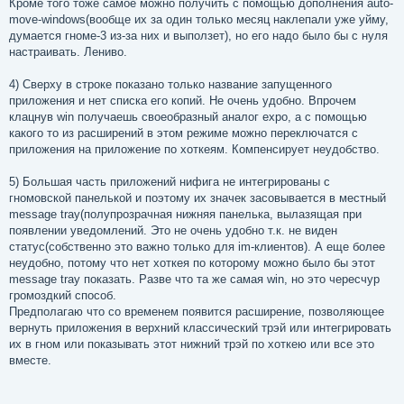
Кроме того тоже самое можно получить с помощью дополнения auto-
move-windows(вообще их за один только месяц наклепали уже уйму,
думается гноме-3 из-за них и выползет), но его надо было бы с нуля
настраивать. Лениво.
4) Сверху в строке показано только название запущенного
приложения и нет списка его копий. Не очень удобно. Впрочем
клацнув win получаешь своеобразный аналог expo, а с помощью
какого то из расширений в этом режиме можно переключатся с
приложения на приложение по хоткеям. Компенсирует неудобство.
5) Большая часть приложений нифига не интегрированы с
гномовской панелькой и поэтому их значек засовывается в местный
message tray(полупрозрачная нижняя панелька, вылазящая при
появлении уведомлений. Это не очень удобно т.к. не виден
статус(собственно это важно только для im-клиентов). А еще более
неудобно, потому что нет хоткея по которому можно было бы этот
message tray показать. Разве что та же самая win, но это чересчур
громоздкий способ.
Предполагаю что со временем появится расширение, позволяющее
вернуть приложения в верхний классический трэй или интегрировать
их в гном или показывать этот нижний трэй по хоткею или все это
вместе.