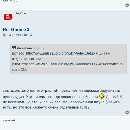
как и CLI.
bigOne
Re: Gnome 3
С
24.06.2011 04:24
о
о
б
diesel
писал(а):
↑
щ
е
Вот это:
http://www.pulseaudio.org/wiki/PerfectSetup
я щитаю
н
издевательством
и
е
А вот это:
http://www.pulseaudio.org/wiki/Modules
так же бесполезно
как и CLI.
согласен. зато вот это-
pacmd
- позволяет нипадеццки заруливать
пульсаудио. Хотя и сам пока до конца не разобрался
Да, гуй бы
не помешал- но это была бы весьма навороченная штука (кое-что
есть, но это все какие-то очень отдельные тулзы).
papacarlo