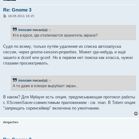
Re: Gnome 3
С
18.05.2011 16:15
о
о
б
ironcam
писал(а):
↑
щ
е
Кто в курсе, где отключается хранитель экрана?
н
и
е
Судя по всему, только путём удаления из списка автозапуска
сессии, через gnome-session-properties. Может где-нибудь и ещё
зашито в dconf или gconf. Но в первом нет поиска как класса, нужно
глазами просматривать.
ironcam
писал(а):
↑
А то даже в плеере вырубает экран...
В каком? Для Mplayer есть опция, предписывающая протокол работы
с XScreenSaver-совместимым приложением - см. man. В Totem опция
"запрещать скринсейвер" включена по умолчанию.
dergachev