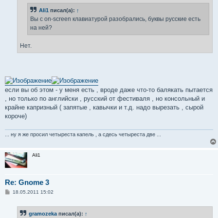
н
Ali1
писал(а):
↑
и
е
Вы с on-screen клавиатурой разобрались, буквы русские есть
на ней?
Нет.
если вы об этом - у меня есть , вроде даже что-то балякать пытается
, но только по английски , русский от фестиваля , но консольный и
крайне капризный ( запятые , кавычки и т.д. надо вырезать , сырой
короче)
... ну я же просил четыреста капель , а сдесь четыреста две ...
Ali1
Re: Gnome 3
С
18.05.2011 15:02
о
о
б
gramozeka
писал(а):
↑
щ