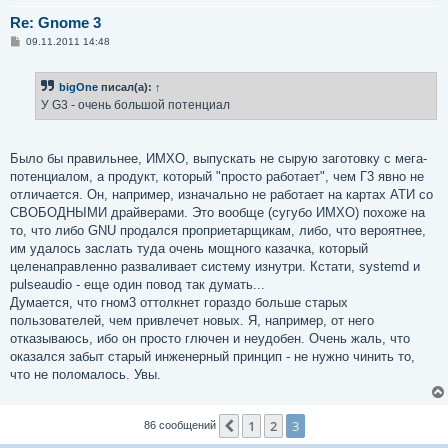
Re: Gnome 3
С
09.11.2011 14:48
о
о
б
bigOne
писал(а):
↑
щ
е
У G3 - очень большой потенциал
н
и
е
Было бы правильнее, ИМХО, выпускать не сырую заготовку с мега-
потенциалом, а продукт, который "просто работает", чем Г3 явно не
отличается. Он, например, изначально не работает на картах АТИ со
СВОБОДНЫМИ драйверами. Это вообще (сугубо ИМХО) похоже на
то, что либо GNU продался проприетарщикам, либо, что вероятнее,
им удалось заслать туда очень мощного казачка, который
целенаправленно разваливает систему изнутри. Кстати, systemd и
pulseaudio - еще один повод так думать...
Думается, что гном3 оттолкнет гораздо больше старых
пользователей, чем привлечет новых. Я, например, от него
отказываюсь, ибо он просто глючен и неудобен. Очень жаль, что
оказался забыт старый инженерный принцип - не нужно чинить то,
что не поломалось. Увы.
1
2
3
Пред.
86 сообщений