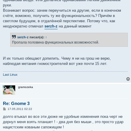
руки.
Возникает вопрос: зачем переучиться на другие, если в конечном
счёте, воможно, получить ту же функциональность? Причём в
светлом будущем, в отдалённой перспективе. Потому что, как
неоднократно отмечал
serzh-z
на данный момент
serzh-z
писал(а):
↑
Пропала половина функциональных возможностей.
И их только обещают допилить. Чему я ни на грош не верю,
наблюдая метания гномостроителей вот уже почти 15 лет.
Last Linux
gramozeka
Re: Gnome 3
С
17.05.2011 02:22
о
о
долго втыкал во все эти дюже не удобные изменения пока черт не
б
дернул меня взять планшет ! - два дня без мыши , это просто удар
щ
е
нацистским кованым сапожищем !
н