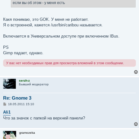
е
если вы об этом - у меня есть
н
и
е
Какя понимаю, это GOK. У меня не работает.
Я о встроенной, кажется /usr/bin/caribou называется.
Включается в Универсальном доступе при включенном IBus.
PS
Gimp падает, однако.
У вас нет необходимых прав для просмотра вложений в этом сообщении.
serzh-z
Бывший модератор
Re: Gnome 3
С
18.05.2011 15:10
о
о
Ali1
б
Что за значок с папкой на верхней панели?
щ
е
н
и
gramozeka
е