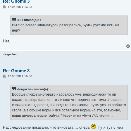
Re: Gnome 3
С
17.05.2011 14:03
о
о
б
Ali1
писал(а):
↑
щ
е
Вы с on-screen клавиатурой разобрались, буквы русские есть на
н
ней?
и
е
Нет.
dergachev
Re: Gnome 3
С
17.05.2011 16:00
о
о
б
dergachev
писал(а):
↑
щ
е
Вообще глюков многовато набралось уже, периодически то ли
н
падает settings-daemon, то-ли еще что, короче все темы внезапно
и
е
спрыгивают в дефолт, а иногда только иконки наутилуса на рабочем
столе (а в окошке норм, и все остальное норм), но это, возможно,
наши арчеводческие грабли. "Перейти на убунту"©, что-ли ...
Расследование показало, что виновата ... опера
Ну я тут с ней