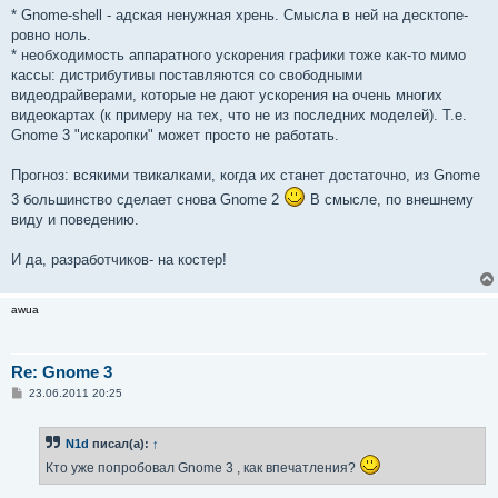
е
* Gnome-shell - адская ненужная хрень. Смысла в ней на десктопе-
ровно ноль.
* необходимость аппаратного ускорения графики тоже как-то мимо
кассы: дистрибутивы поставляются со свободными
видеодрайверами, которые не дают ускорения на очень многих
видеокартах (к примеру на тех, что не из последних моделей). Т.е.
Gnome 3 "искаропки" может просто не работать.
Прогноз: всякими твикалками, когда их станет достаточно, из Gnome
3 большинство сделает снова Gnome 2
В смысле, по внешнему
виду и поведению.
И да, разработчиков- на костер!
awua
Re: Gnome 3
С
23.06.2011 20:25
о
о
б
N1d
писал(а):
↑
щ
е
Кто уже попробовал Gnome 3 , как впечатления?
н
и