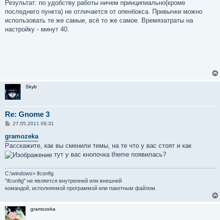
Результат: по удобству работы ничем принципиально(кроме
последнего пункта) не отличается от опенбокса. Привычки можно
использовать те же самые, всё то же самое. Времязатраты на
настройку - минут 40.
Skyb
Re: Gnome 3
С
27.05.2011 06:31
о
о
gramozeka
б
Расскажите, как вы сменили темы, на те что у вас стоят и как
щ
е
тут у вас кнопочка theme появилась?
н
и
е
C:\windows> ifconfig
"ifconfig" не является внутренней или внешней
командой, исполняемой программой или пакетным файлом.
gramozeka