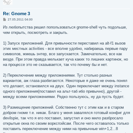
Re: Gnome 3
С
27.05.2011 04:00
о
о
Из любопытства решил попользоваться gnome-shell чуть подольше,
б
чем открыть, посмотреть и закрыть.
щ
е
н
1) Запуск приложений. Для привычности переставил на alt-f1 вызов
и
е
этих местных activities - все вполне удобно, набираешь первые пару
символов, жмешь энтер, все запускается. Замечательно, все как
везде. При этом правда мелькает куча каких то лишних картинок, но
на процессе это не сказывается, так что почему бы и нет.
2) Переключение между приложениями. Тут столько разных
вариантов, аж глаза разбегаются. Некоторые я даже не очень понял
что делают, остановился на двух. Один переключает между instance
одного приложения(поставил на альт-таб ибо привычно), другой -
между всеми приложениями. Редко пользуюсь, ну да пусть будет.
3) Размещение приложений. Собственно тут с этим как и в старом
добром гноме т.е. никак. Благо у меня завалялся готовый конфиг для
devilspie, так что я его поставил, запустил и оно мило разбросало
открытые окна по своим воркспэйсам. После чего оставалось только
поставить переключение между ними на привычные win+1,2...8