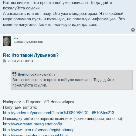
Вот вы пишите, что про это всё уже написано. Тогда дайте
пожалуйста ссылки.
А закрывать или нет тему. Это уже к модераторам. Я по крайней
мере получила пусть и путанную, но полезную информацию. Это
меня не напугало. Так что планирую идти дальше.
alv
Бывший модератор
Re: Кто такой Лукьянов?
С
29.03.2012 09:04
о
о
б
thertionock
писал(а):
↑
щ
е
Вот вы пишите, что про это всё уже написано. Тогда дайте
н
пожалуйста ссылки.
и
е
Набираем в Яндексе: ИП Новосибирск
Получаем вот это:
http://yandex.ru/yandsearch?text=%D0%98%D0...6510&lr=213
Навскидку идём по первым позициям (кроме пиццерии, конечно):
http://www.restat.ru/registration/ip
http://www.spcn.ru/service/registration/ip
http://www.capitalpravo.ru/pboul.html