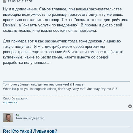
С
27.03.2012 15:57
о
о
Ну и в дополнение. Самое главное, при нашем законодательстве
б
имеющим возможность по разному трактовать одну и ту же вешь,
щ
е
правильно составлять договор. Т.е. не "создать копию дистрибутива
н
Debian", а "оказать услуги по внедрению". В прочем и дистр свой
и
е
создать можно, и не важно состоит он из программ.
Для примера вот я как разработчик тогда тоже должен лицензию
такую получать. Я ж с дистрибутивом своей программы
распространяю еще и сторонние библиотеки и компоненты (какето
купленные, какие то бесплатные, какето вместе со средой
разработки полученные....
То что не убивает нас, делает нас сильнее! © Ницше.
When life puts you in tough situations, don’t say "why me". Just say "try me © ?
Спасибо сказали:
apprentice
t.t
Бывший модератор
Re: Кто такой Лукьянов?