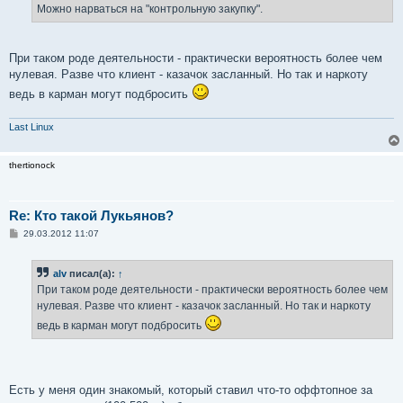
Можно нарваться на "контрольную закупку".
При таком роде деятельности - практически вероятность более чем
нулевая. Разве что клиент - казачок засланный. Но так и наркоту
ведь в карман могут подбросить
Last Linux
thertionock
Re: Кто такой Лукьянов?
С
29.03.2012 11:07
о
о
б
alv
писал(а):
↑
щ
е
При таком роде деятельности - практически вероятность более чем
н
нулевая. Разве что клиент - казачок засланный. Но так и наркоту
и
е
ведь в карман могут подбросить
Есть у меня один знакомый, который ставил что-то оффтопное за