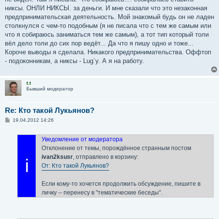
щ
е
никсы. ОНЛИ НИКСЫ. за деньги. И мне сказали что это незаконная
н
предпринимательская деятельность. Мой знакомый будь он не ладен
и
е
столкнулся с чем-то подобным (я не писала что с тем же самым или
что я собираюсь заниматься тем же самым), а тот тип который толи
вёл дело толи до сих пор ведёт... Да что я пишу одно и тоже...
Короче выводы я сделала. Никакого предпринимательства. Оффтоп
- подоконникам, а никсы - Lug`у. А я на работу.
t.t
Бывший модератор
Re: Кто такой Лукьянов?
С
19.04.2012 14:26
о
о
б
Уведомление от модератора
щ
Отклонение от темы, порождённое странным постом
е
н
ivan2ksusr
, отправлено в корзину:
i
и
От: Кто такой Лукьянов?
е
Если кому-то хочется продолжить обсуждение, пишите в
личку -- перенесу в "тематические беседы".