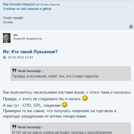
http://emulek.blogspot.ru/
Windows Must Die
Учебник по sed
зеркало в github
Скоро придёт
Осень
alv
Бывший модератор
Re: Кто такой Лукьянов?
С
29.03.2012 12:43
о
о
б
Voral
писал(а):
↑
щ
е
Правда, в основном, ловят тех, кто ставит пиратки.
н
и
е
Как выяснилось несколькими постами выше, с этого тема и началась
Правда, с этого её следовало бы и начать
А мы тут - СПО, GPL, лицензии
Примерно то же самое, что получать лицензию на торговлю в
переходе украдеными из аптеки лекарствами
Voral
писал(а):
↑
И тут уж на удачу, нужна им будет галочка о разоблачении