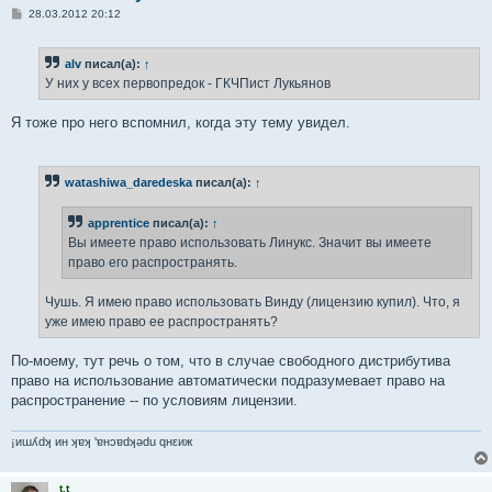
С
28.03.2012 20:12
о
о
б
alv
писал(а):
↑
щ
е
У них у всех первопредок - ГКЧПист Лукьянов
н
и
е
Я тоже про него вспомнил, когда эту тему увидел.
watashiwa_daredeska
писал(а):
↑
apprentice
писал(а):
↑
Вы имеете право использовать Линукс. Значит вы имеете
право его распространять.
Чушь. Я имею право использовать Винду (лицензию купил). Что, я
уже имею право ее распространять?
По-моему, тут речь о том, что в случае свободного дистрибутива
право на использование автоматически подразумевает право на
распространение -- по условиям лицензии.
¡иɯʎdʞ ин ʞɐʞ 'ɐнɔɐdʞǝdu qнεиж
t.t