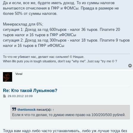
Да и если, все же, будете иметь доход. То из суммы налогов
вычитаются отчисления в ПФР и ФОМСы. Правда в размере не
более 50% от суммы налогов.
Минирасклад для 6%;
ситуация 1: Доход за год 600тыров - налог 36 тыров. Платите 20
тыров налог и 16 тыров в ПФР иФОМСы
ситуация 2: Доход за год 300тыров - налог 18 тыров. Платите 9 тыров
налог и 16 тыров в ПФР иФОМСы
То что не убивает нас, делает нас сильнее! © Ницше.
When life puts you in tough situations, don’t say "why me". Just say "try me © ?
Voral
Re: Кто такой Лукьянов?
С
29.03.2012 10:09
о
о
б
thertionock
писал(а):
↑
щ
е
Если я что-то делаю, то думаю имею право на 100/200/500 рублей.
н
и
е
Тогда вам надо либо часто устанавливать, либо уж лучше тогда без