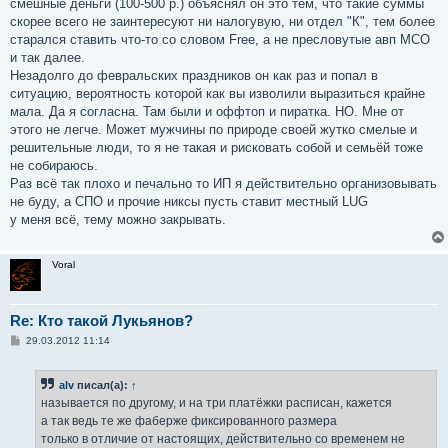
смешные деньги (100-500 р.) объяснял он это тем, что такие суммы
скорее всего не заинтересуют ни налогувую, ни отдел "К", тем более
старался ставить что-то со словом Free, а не пресловутые авп МСО
и так далее.
Незадолго до февральских праздников он как раз и попал в
ситуацию, вероятность которой как вы изволили выразиться крайне
мала. Да я согласна. Там были и оффтоп и пиратка. НО. Мне от
этого не легче. Может мужчины по природе своей жутко смелые и
решительные люди, то я не такая и рисковать собой и семьёй тоже
не собираюсь.
Раз всё так плохо и печально то ИП я действительно организовывать
не буду, а СПО и прочие никсы пусть ставит местный LUG
у меня всё, тему можно закрывать.
Voral
Re: Кто такой Лукьянов?
С
29.03.2012 11:14
о
о
б
alv
писал(а):
↑
щ
е
называется по другому, и на три платёжки расписан, кажется
н
а так ведь те же фаберже фиксированного размера
и
е
только в отличие от настоящих, действительно со временем не