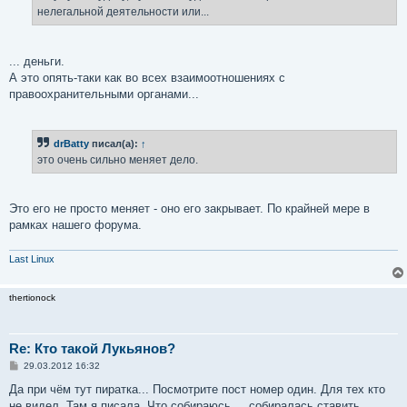
нелегальной деятельности или...
... деньги.
А это опять-таки как во всех взаимоотношениях с
правоохранительными органами...
drBatty
писал(а):
↑
это очень сильно меняет дело.
Это его не просто меняет - оно его закрывает. По крайней мере в
рамках нашего форума.
Last Linux
thertionock
Re: Кто такой Лукьянов?
С
29.03.2012 16:32
о
о
Да при чём тут пиратка... Посмотрите пост номер один. Для тех кто
б
не видел. Там я писала. Что собираюсь.... собиралась ставить