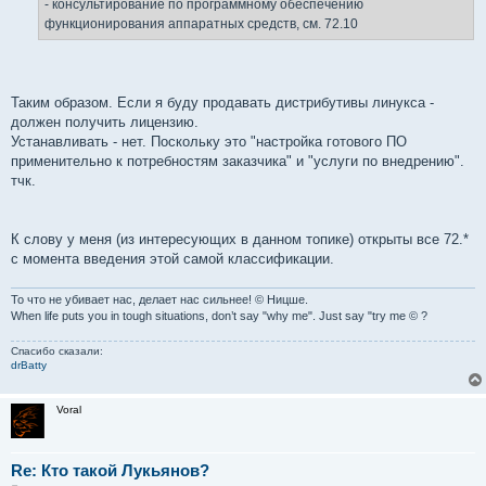
- консультирование по программному обеспечению
функционирования аппаратных средств, см. 72.10
Таким образом. Если я буду продавать дистрибутивы линукса -
должен получить лицензию.
Устанавливать - нет. Поскольку это "настройка готового ПО
применительно к потребностям заказчика" и "услуги по внедрению".
тчк.
К слову у меня (из интересующих в данном топике) открыты все 72.*
с момента введения этой самой классификации.
То что не убивает нас, делает нас сильнее! © Ницше.
When life puts you in tough situations, don’t say "why me". Just say "try me © ?
Спасибо сказали:
drBatty
Voral
Re: Кто такой Лукьянов?