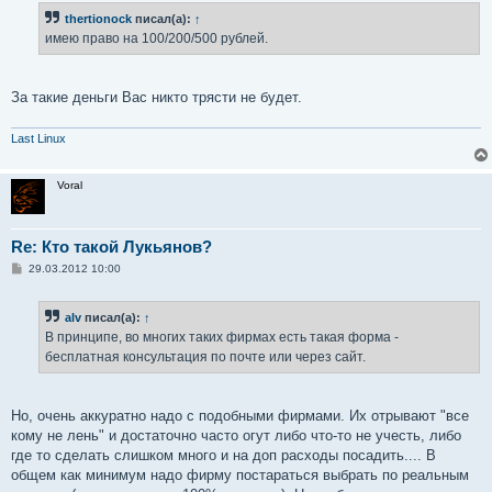
thertionock
писал(а):
↑
имею право на 100/200/500 рублей.
За такие деньги Вас никто трясти не будет.
Last Linux
Voral
Re: Кто такой Лукьянов?
С
29.03.2012 10:00
о
о
б
alv
писал(а):
↑
щ
е
В принципе, во многих таких фирмах есть такая форма -
н
бесплатная консультация по почте или через сайт.
и
е
Но, очень аккуратно надо с подобными фирмами. Их отрывают "все
кому не лень" и достаточно часто огут либо что-то не учесть, либо
где то сделать слишком много и на доп расходы посадить.... В
общем как минимум надо фирму постараться выбрать по реальным