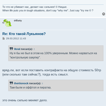
То что не убивает нас, делает нас сильнее! © Ницше.
When life puts you in tough situations, don’t say "why me". Just say "try me © ?
drBatty
Re: Кто такой Лукьянов?
С
29.03.2012 11:43
о
о
б
Voral
писал(а):
↑
щ
е
Ну я бы не был в этом на 100% уверенным. Можно нарваться на
н
"контрольную закупку".
и
е
вряд-ли, вот если поставить контрафакта на общую стоимость 50тр
(или сколько там сейчас?), тогда есть смысл.
thertionock
писал(а):
↑
Там были и оффтоп и пиратка.
это очень сильно меняет дело.