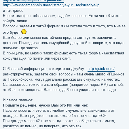
http://www.adamant-sib.ru/registraciya-yur...registraciya-ip
и так далее
Берём телефон, обзваниваем, задаём вопросы. Ежли чего близко -
зайдём лично.
Вопросы задаём в такой форме: я бы хотела то-то и то-то, что мне за
это будет
Вам более или менее настойчиво предлагают тут же заключить
договор. Прикидываетесь смущённой девушкой и говорите, что надо
подумать до завтра.
В принципе, во многих таких фирмах есть такая форма - бесплатная
консультация по почте или через сайт.
Собрав всё информацию, заходите на Джуйку -
http://juick.com/
регистрируетесь, задаёте свои вопросы - там очень много ИПшников
из Новосибирска, могут детально рассказать ситуацию на местах.
Связываетесь тем или иным образом (например, через PM) со мной,
чтобы я рекомендовал Ваш пост, дабы его увидели те, кто надо.
И самое главное:
Примите решение, нужно Вам это ИП или нет.
Пара реперов для этого: в ллюбом случае, вне зависимости от
доходов, Вам придётся платить около 15 тысяч в год ЕСН
При догоде менее 42 тысяч в год - затея вообще теряет смысл,
расчётов не помню, но поверьте, что это так.