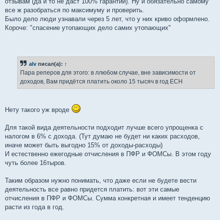
отзывам (да и то не даст 100% гарантии). Ну и обязательно самому
все ж разобраться по максимуму и проверить.
Было дело люди узнавали через 5 лет, что у них криво оформлено.
Короче: "спасение утопающих дело самих утопающих"
alv
писал(а):
↑
Пара реперов для этого: в ллюбом случае, вне зависимости от
доходов, Вам придётся платить около 15 тысяч в год ЕСН
Нету такого уж вроде
Для такой вида деятельности подходит лучше всего упрощенка с
налогом в 6% с дохода. (Тут думаю не будет ни каких расходов,
иначе может быть выгодно 15% от доходы-расходы)
И естественно ежегодные отчисления в ПФР и ФОМСы. В этом году
чуть более 16тыров.
Таким образом нужно понимать, что даже если не будете вести
деятельность все равно придется платить: вот эти самые
отчисления в ПФР и ФОМСы. Сумма конкретная и имеет тенденцию
расти из года в год.