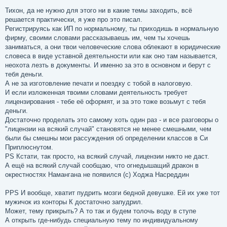
Тихон, да не нужно для этого ни в какие темы заходить, всё
решается практически, я уже про это писал.
Регистрируясь как ИП по нормальному, ты приходишь в нормальную
фирму, своими словами рассказываешь им, чем ты хочешь
заниматься, а они твои человеческие слова облекают в юридические
словеса в виде уставной деятельности или как оно там называется,
неохота лезть в документы. И именно за это в основном и берут с
тебя деньги.
А не за изготовление печати и поездку с тобой в налоговую.
И если изложенная твоими словами деятельность требует
лицензирования - тебе её оформят, и за это тоже возьмут с тебя
деньги.
Достаточно проделать это самому хоть один раз - и все разговоры о
"лицензии на всякий случай" становятся не менее смешными, чем
были бы смешны мои рассуждения об определении классов в Си
Приплюснутом.
PS Кстати, так просто, на всякий случай, лицензии никто не даст.
А ещё на всякий случай сообщаю, что огнедышащий дракон в
окрестностях Намангана не появился (с) Ходжа Насреддин
PPS И вообще, хватит пудрить мозги бедной девушке. Ей их уже тот
мужичок из конторы К достаточно запудрил.
Может, тему прикрыть? А то так и будем толочь воду в ступе
А открыть где-нибудь специальную тему по индивидуальному