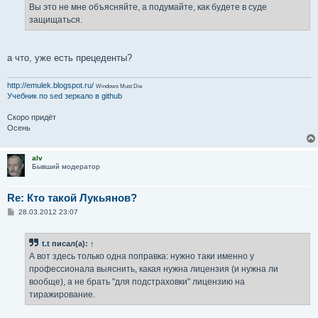
Вы это не мне объясняйте, а подумайте, как будете в суде
защищаться.
а что, уже есть прецеденты?
http://emulek.blogspot.ru/
Windows Must Die
Учебник по sed
зеркало в github
Скоро придёт
Осень
alv
Бывший модератор
Re: Кто такой Лукьянов?
С
28.03.2012 23:07
о
о
б
t.t
писал(а):
↑
щ
е
А вот здесь только одна поправка: нужно таки именно у
н
профессионала выяснить, какая нужна лицензия (и нужна ли
и
е
вообще), а не брать "для подстраховки" лицензию на
тиражирование.