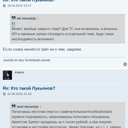
С
19.04.2012 22:17
о
о
б
alv
писал(а):
↑
щ
е
t.t
н
Может, вообще закрыть тему? Для ТС она исчерпана, а вопросы
и
е
ИП и смежные лучше обсуждать в отдельной теме, буде такая
необходимость возникнет.
Если снова начнётся трёп ни о чём, закроем.
¡иɯʎdʞ ин ʞɐʞ 'ɐнɔɐdʞǝdu qнεиж
eugrus
Re: Кто такой Лукьянов?
С
21.06.2012 21:10
о
о
б
neol
писал(а):
↑
щ
е
Печатаешь листочек текста о замечательном linux/bsd/solaris
н
(нужное подчеркнуть), сворачиваешь пополам и обзываешь
и
е
буклетом. Буклет продаешь за n тысяч рублей, а при покупке
установка и настройка бесплатно. Звучит бредово, но с т. з. закона