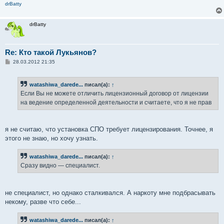
drBatty
drBatty
Re: Кто такой Лукьянов?
С
28.03.2012 21:35
о
о
б
watashiwa_darede...
писал(а):
↑
щ
е
Если Вы не можете отличить лицензионный договор от лицензии
н
на ведение определенной деятельности и считаете, что я не прав
и
е
я не считаю, что установка СПО требует лицензирования. Точнее, я
этого не знаю, но хочу узнать.
watashiwa_darede...
писал(а):
↑
Сразу видно — специалист.
не специалист, но однако сталкивался. А наркоту мне подбрасывать
некому, разве что себе...
watashiwa_darede...
писал(а):
↑