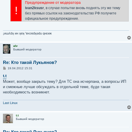
Предупреждение от модератора
!
ivan2ksusr
, в случае попытки вновь поднять эту же тему
без прямых ссылок на законодательство РФ получите
официальное предупреждение.
¡иɯʎdʞ ин ʞɐʞ 'ɐнɔɐdʞǝdu qнεиж
alv
Бывший модератор
Re: Кто такой Лукьянов?
С
19.04.2012 15:31
о
о
t.t
б
Может, вообще закрыть тему? Для ТС она исчерпана, а вопросы ИП
щ
е
и смежные лучше обсуждать в отдельной теме, буде такая
н
необходимость возникнет.
и
е
Last Linux
t.t
Бывший модератор
Re: Кто такой Лукьянов?