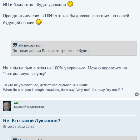
ИП и бесплатно - будет дешевле
Правда отчисления в ПФР это как бы должно сказаться на вашей
будущей пенсии
alv
писал(а):
↑
За такие деньги Вас никто трясти не будет.
Ну я бы не был в этом на 100% уверенным. Можно нарваться на
"контрольную закупку".
То что не убивает нас, делает нас сильнее! © Ницше.
When life puts you in tough situations, don’t say "why me". Just say "try me © ?
alv
Бывший модератор
Re: Кто такой Лукьянов?
С
29.03.2012 10:48
о
о
б