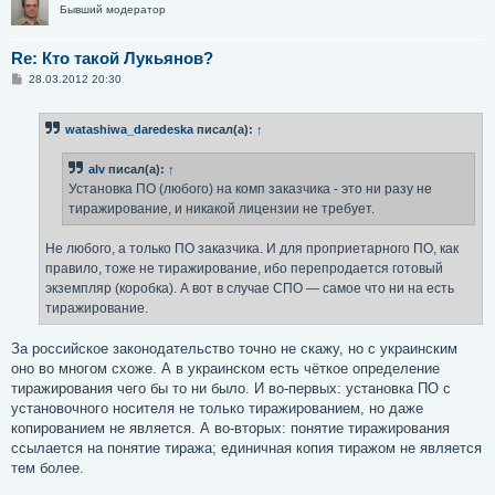
Бывший модератор
Re: Кто такой Лукьянов?
С
28.03.2012 20:30
о
о
б
watashiwa_daredeska
писал(а):
↑
щ
е
н
alv
писал(а):
↑
и
е
Установка ПО (любого) на комп заказчика - это ни разу не
тиражирование, и никакой лицензии не требует.
Не любого, а только ПО заказчика. И для проприетарного ПО, как
правило, тоже не тиражирование, ибо перепродается готовый
экземпляр (коробка). А вот в случае СПО — самое что ни на есть
тиражирование.
За российское законодательство точно не скажу, но с украинским
оно во многом схоже. А в украинском есть чёткое определение
тиражирования чего бы то ни было. И во-первых: установка ПО с
установочного носителя не только тиражированием, но даже
копированием не является. А во-вторых: понятие тиражирования
ссылается на понятие тиража; единичная копия тиражом не является
тем более.