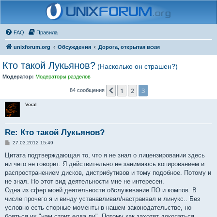
FAQ
Правила
unixforum.org
Обсуждения
Дорога, открытая всем
Кто такой Лукьянов?
(Насколько он страшен?)
Модератор:
Модераторы разделов
1
2
3
Пред.
84 сообщения
Voral
Re: Кто такой Лукьянов?
С
27.03.2012 15:49
о
о
Цитата подтверждающая то, что я не знал о лицензировании здесь
б
ни чего не говорит. Я действительно не занимаюсь копированием и
щ
е
распространением дисков, дистрибутивов и тому подобное. Потому и
н
не знал. Но этот вид деятельности мне не интересен.
и
е
Одна из сфер моей деятельности обслуживание ПО и компов. В
числе прочего я и винду устанавливал/настраивал и линукс.. Без
условно есть спорные моменты в нашем законодательстве, но
бояться их "нам стоит едва ли". Потому как захотят докопаться