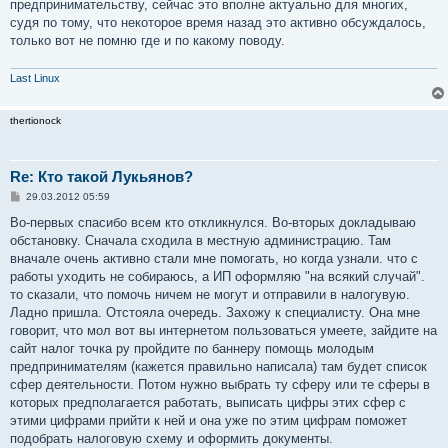
предпринимательству, сейчас это вполне актуально для многих,
судя по тому, что некоторое время назад это активно обсуждалось,
только вот не помню где и по какому поводу.
Last Linux
thertionock
Re: Кто такой Лукьянов?
С
29.03.2012 05:59
о
о
Во-первых спасибо всем кто откликнулся. Во-вторых докладываю
б
обстановку. Сначала сходила в местную администрацию. Там
щ
е
вначале очень активно стали мне помогать, но когда узнали. что с
н
работы уходить не собираюсь, а ИП оформляю "на всякий случай".
и
е
то сказали, что помочь ничем не могут и отправили в налогувую.
Ладно пришла. Отстояла очередь. Захожу к специалисту. Она мне
говорит, что мол вот вы интернетом пользоваться умеете, зайдите на
сайт налог точка ру пройдите по баннеру помощь молодым
предпринимателям (кажется правильно написала) там будет список
сфер деятельности. Потом нужно выбрать ту сферу или те сферы в
которых предполагается работать, выписать цифры этих сфер с
этими цифрами прийти к ней и она уже по этим цифрам поможет
подобрать налоговую схему и оформить документы.