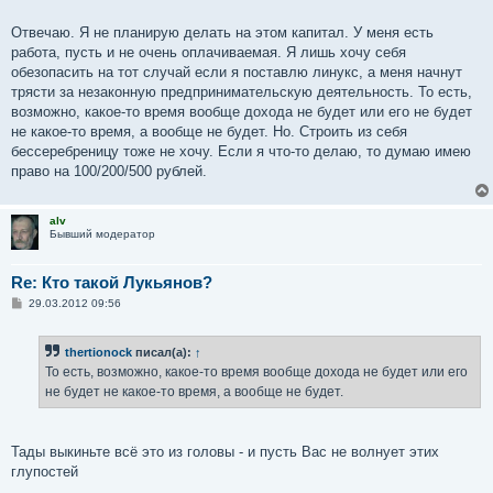
Отвечаю. Я не планирую делать на этом капитал. У меня есть
работа, пусть и не очень оплачиваемая. Я лишь хочу себя
обезопасить на тот случай если я поставлю линукс, а меня начнут
трясти за незаконную предпринимательскую деятельность. То есть,
возможно, какое-то время вообще дохода не будет или его не будет
не какое-то время, а вообще не будет. Но. Строить из себя
бессеребреницу тоже не хочу. Если я что-то делаю, то думаю имею
право на 100/200/500 рублей.
alv
Бывший модератор
Re: Кто такой Лукьянов?
С
29.03.2012 09:56
о
о
б
thertionock
писал(а):
↑
щ
е
То есть, возможно, какое-то время вообще дохода не будет или его
н
не будет не какое-то время, а вообще не будет.
и
е
Тады выкиньте всё это из головы - и пусть Вас не волнует этих
глупостей