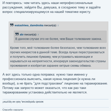
И повторюсь: чем читать здесь наши непрофессиональные
рассуждения, зайдите Вы, девушка, в соседнюю тему и задайте
вопрос специализирующемуся на нашей тематике юристу.
watashiwa_daredeska
писал(а):
↑
alv
писал(а):
↑
В данном случае это не более, чем Ваше толкование закона.
Кроме того, моё толкование более безопасно, чем толкование всех
прочих неюристов в данной теме. Всегда лучше перестраховаться
и получить лишнюю бумажку, чем устраивать махинации и
нарываться на неприятности, игнорируя законодательство страны
проживания и изобретая заранее хитрые схемы обмана.
А вот здесь только одна поправка: нужно таки именно у
профессионала выяснить, какая нужна лицензия (и нужна ли
вообще), а не брать "для подстраховки" лицензию на тиражирование.
Потому как запросто может оказаться, что как раз таки
тиражированием установка действительно не является.
¡иɯʎdʞ ин ʞɐʞ 'ɐнɔɐdʞǝdu qнεиж
Спасибо сказали: