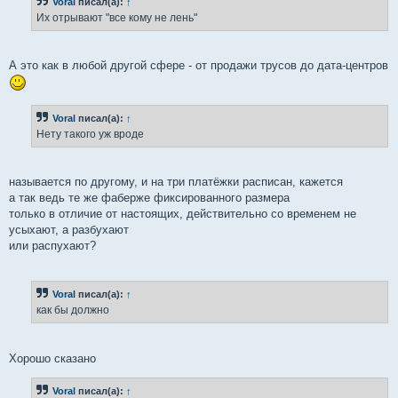
Voral
писал(а):
↑
щ
е
Их отрывают "все кому не лень"
н
и
е
А это как в любой другой сфере - от продажи трусов до дата-центров
Voral
писал(а):
↑
Нету такого уж вроде
называется по другому, и на три платёжки расписан, кажется
а так ведь те же фаберже фиксированного размера
только в отличие от настоящих, действительно со временем не
усыхают, а разбухают
или распухают?
Voral
писал(а):
↑
как бы должно
Хорошо сказано
Voral
писал(а):
↑