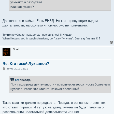
усыхают, а разбухают
или распухают?
Да, точно, я и забыл. Есть ЕНВД. Но к интересующим видам
деятельности, на сколько я помню, оно не применимо.
То что не убивает нас, делает нас сильнее! © Ницше.
When life puts you in tough situations, don’t say "why me". Just say "try me © ?
Voral
Re: Кто такой Лукьянов?
С
29.03.2012 11:21
о
о
б
alv
писал(а):
↑
щ
е
При таком роде деятельности - практически вероятность более чем
н
нулевая. Разве что клиент - казачок засланный.
и
е
Такие казачки далеко не редкость. Правда, в основном, ловят тех,
кто ставит пиратки. И тут уж на удачу, нужна им будет галочка о
разоблачении нелегальной деятельности или нет.