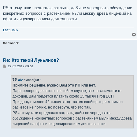
PS а тему таки предлагаю закрыть, дабы не чередрвать обсуждение
конкретных вопросов с растеканием мыли между древа лицензий на
сфот и лицензированием деятельности.
Last Linux
thertionock
Re: Кто такой Лукьянов?
С
29.03.2012 09:51
о
о
б
alv
писал(а):
↑
щ
е
Примите решение, нужно Вам это ИП или нет.
н
Пара реперов для этого: в ллюбом случае, вне зависимости от
и
е
доходов, Вам придётся платить около 15 тысяч в год ЕСН
При догоде менее 42 тысяч в год - затея вообще теряет смысл,
расчётов не помню, но поверьте, что это так.
PS а тему таки предлагаю закрыть, дабы не чередрвать
обсуждение конкретных вопросов с растеканием мыли между древа
лицензий на сфот и лицензированием деятельности.