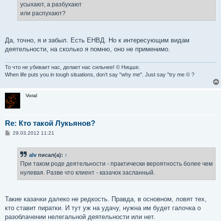
усыхают, а разбухают
или распухают?
Да, точно, я и забыл. Есть ЕНВД. Но к интересующим видам
деятельности, на сколько я помню, оно не применимо.
То что не убивает нас, делает нас сильнее! © Ницше.
When life puts you in tough situations, don’t say "why me". Just say "try me © ?
Voral
Re: Кто такой Лукьянов?
С
29.03.2012 11:21
о
о
б
alv
писал(а):
↑
щ
е
При таком роде деятельности - практически вероятность более чем
н
нулевая. Разве что клиент - казачок засланный.
и
е
Такие казачки далеко не редкость. Правда, в основном, ловят тех,
кто ставит пиратки. И тут уж на удачу, нужна им будет галочка о
разоблачении нелегальной деятельности или нет.