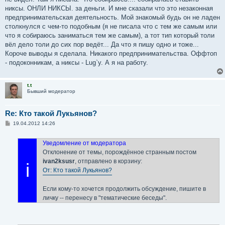
щ
е
никсы. ОНЛИ НИКСЫ. за деньги. И мне сказали что это незаконная
н
предпринимательская деятельность. Мой знакомый будь он не ладен
и
е
столкнулся с чем-то подобным (я не писала что с тем же самым или
что я собираюсь заниматься тем же самым), а тот тип который толи
вёл дело толи до сих пор ведёт... Да что я пишу одно и тоже...
Короче выводы я сделала. Никакого предпринимательства. Оффтоп
- подоконникам, а никсы - Lug`у. А я на работу.
t.t
Бывший модератор
Re: Кто такой Лукьянов?
С
19.04.2012 14:26
о
о
б
Уведомление от модератора
щ
Отклонение от темы, порождённое странным постом
е
н
ivan2ksusr
, отправлено в корзину:
i
и
От: Кто такой Лукьянов?
е
Если кому-то хочется продолжить обсуждение, пишите в
личку -- перенесу в "тематические беседы".