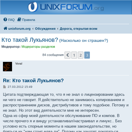
FAQ
Правила
unixforum.org
Обсуждения
Дорога, открытая всем
Кто такой Лукьянов?
(Насколько он страшен?)
Модератор:
Модераторы разделов
1
2
3
Пред.
84 сообщения
Voral
Re: Кто такой Лукьянов?
С
27.03.2012 15:49
о
о
Цитата подтверждающая то, что я не знал о лицензировании здесь
б
ни чего не говорит. Я действительно не занимаюсь копированием и
щ
е
распространением дисков, дистрибутивов и тому подобное. Потому и
н
не знал. Но этот вид деятельности мне не интересен.
и
е
Одна из сфер моей деятельности обслуживание ПО и компов. В
числе прочего я и винду устанавливал/настраивал и линукс.. Без
условно есть спорные моменты в нашем законодательстве, но
бояться их "нам стоит едва ли". Потому как захотят докопаться