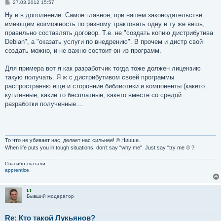
С
27.03.2012 15:57
о
о
Ну и в дополнение. Самое главное, при нашем законодательстве
б
имеющим возможность по разному трактовать одну и ту же вешь,
щ
е
правильно составлять договор. Т.е. не "создать копию дистрибутива
н
Debian", а "оказать услуги по внедрению". В прочем и дистр свой
и
е
создать можно, и не важно состоит он из программ.
Для примера вот я как разработчик тогда тоже должен лицензию
такую получать. Я ж с дистрибутивом своей программы
распространяю еще и сторонние библиотеки и компоненты (какето
купленные, какие то бесплатные, какето вместе со средой
разработки полученные....
То что не убивает нас, делает нас сильнее! © Ницше.
When life puts you in tough situations, don’t say "why me". Just say "try me © ?
Спасибо сказали:
apprentice
t.t
Бывший модератор
Re: Кто такой Лукьянов?