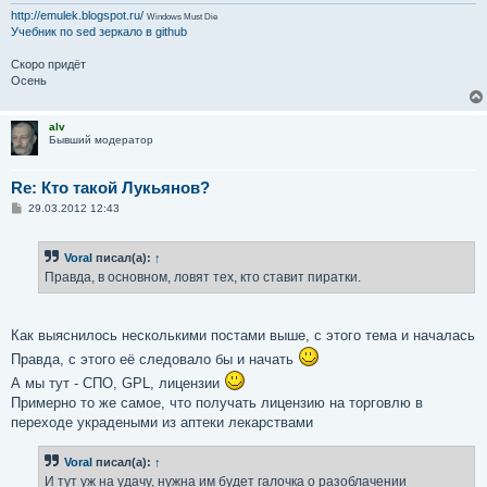
http://emulek.blogspot.ru/
Windows Must Die
Учебник по sed
зеркало в github
Скоро придёт
Осень
alv
Бывший модератор
Re: Кто такой Лукьянов?
С
29.03.2012 12:43
о
о
б
Voral
писал(а):
↑
щ
е
Правда, в основном, ловят тех, кто ставит пиратки.
н
и
е
Как выяснилось несколькими постами выше, с этого тема и началась
Правда, с этого её следовало бы и начать
А мы тут - СПО, GPL, лицензии
Примерно то же самое, что получать лицензию на торговлю в
переходе украдеными из аптеки лекарствами
Voral
писал(а):
↑
И тут уж на удачу, нужна им будет галочка о разоблачении