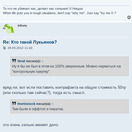
То что не убивает нас, делает нас сильнее! © Ницше.
When life puts you in tough situations, don’t say "why me". Just say "try me © ?
drBatty
Re: Кто такой Лукьянов?
С
29.03.2012 11:43
о
о
б
Voral
писал(а):
↑
щ
е
Ну я бы не был в этом на 100% уверенным. Можно нарваться на
н
"контрольную закупку".
и
е
вряд-ли, вот если поставить контрафакта на общую стоимость 50тр
(или сколько там сейчас?), тогда есть смысл.
thertionock
писал(а):
↑
Там были и оффтоп и пиратка.
это очень сильно меняет дело.