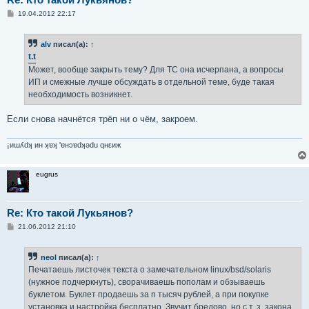
С
19.04.2012 22:17
о
о
б
alv
писал(а):
↑
щ
е
t.t
н
Может, вообще закрыть тему? Для ТС она исчерпана, а вопросы
и
е
ИП и смежные лучше обсуждать в отдельной теме, буде такая
необходимость возникнет.
Если снова начнётся трёп ни о чём, закроем.
¡иɯʎdʞ ин ʞɐʞ 'ɐнɔɐdʞǝdu qнεиж
eugrus
Re: Кто такой Лукьянов?
С
21.06.2012 21:10
о
о
б
neol
писал(а):
↑
щ
е
Печатаешь листочек текста о замечательном linux/bsd/solaris
н
(нужное подчеркнуть), сворачиваешь пополам и обзываешь
и
е
буклетом. Буклет продаешь за n тысяч рублей, а при покупке
установка и настройка бесплатно. Звучит бредово, но с т. з. закона