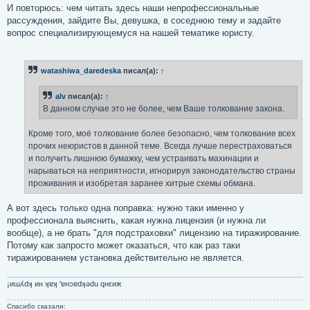
И повторюсь: чем читать здесь наши непрофессиональные
рассуждения, зайдите Вы, девушка, в соседнюю тему и задайте
вопрос специализирующемуся на нашей тематике юристу.
watashiwa_daredeska
писал(а):
↑
alv
писал(а):
↑
В данном случае это не более, чем Ваше толкование закона.
Кроме того, моё толкование более безопасно, чем толкование всех
прочих неюристов в данной теме. Всегда лучше перестраховаться
и получить лишнюю бумажку, чем устраивать махинации и
нарываться на неприятности, игнорируя законодательство страны
проживания и изобретая заранее хитрые схемы обмана.
А вот здесь только одна поправка: нужно таки именно у
профессионала выяснить, какая нужна лицензия (и нужна ли
вообще), а не брать "для подстраховки" лицензию на тиражирование.
Потому как запросто может оказаться, что как раз таки
тиражированием установка действительно не является.
¡иɯʎdʞ ин ʞɐʞ 'ɐнɔɐdʞǝdu qнεиж
Спасибо сказали: