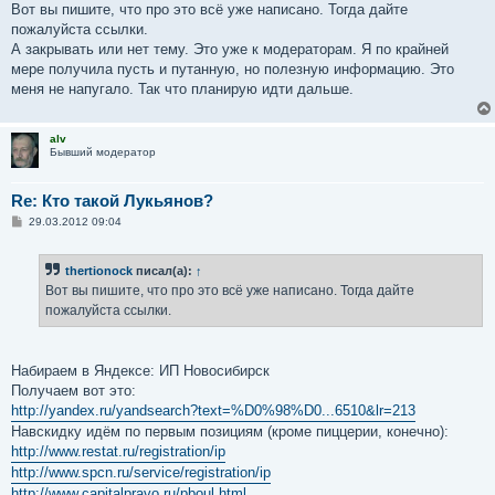
Вот вы пишите, что про это всё уже написано. Тогда дайте
пожалуйста ссылки.
А закрывать или нет тему. Это уже к модераторам. Я по крайней
мере получила пусть и путанную, но полезную информацию. Это
меня не напугало. Так что планирую идти дальше.
alv
Бывший модератор
Re: Кто такой Лукьянов?
С
29.03.2012 09:04
о
о
б
thertionock
писал(а):
↑
щ
е
Вот вы пишите, что про это всё уже написано. Тогда дайте
н
пожалуйста ссылки.
и
е
Набираем в Яндексе: ИП Новосибирск
Получаем вот это:
http://yandex.ru/yandsearch?text=%D0%98%D0...6510&lr=213
Навскидку идём по первым позициям (кроме пиццерии, конечно):
http://www.restat.ru/registration/ip
http://www.spcn.ru/service/registration/ip
http://www.capitalpravo.ru/pboul.html