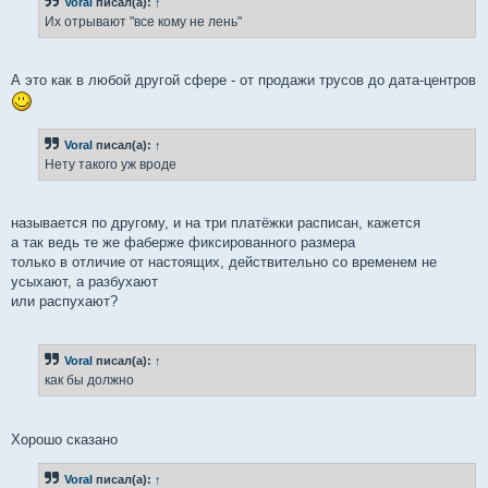
Voral
писал(а):
↑
щ
е
Их отрывают "все кому не лень"
н
и
е
А это как в любой другой сфере - от продажи трусов до дата-центров
Voral
писал(а):
↑
Нету такого уж вроде
называется по другому, и на три платёжки расписан, кажется
а так ведь те же фаберже фиксированного размера
только в отличие от настоящих, действительно со временем не
усыхают, а разбухают
или распухают?
Voral
писал(а):
↑
как бы должно
Хорошо сказано
Voral
писал(а):
↑