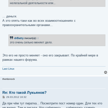
нелегальной деятельности или...
... деньги.
А это опять-таки как во всех взаимоотношениях с
правоохранительными органами...
drBatty
писал(а):
↑
это очень сильно меняет дело.
Это его не просто меняет - оно его закрывает. По крайней мере в
рамках нашего форума.
Last Linux
thertionock
Re: Кто такой Лукьянов?
С
29.03.2012 16:32
о
о
Да при чём тут пиратка... Посмотрите пост номер один. Для тех кто
б
не видел. Там я писала. Что собираюсь.... собиралась ставить