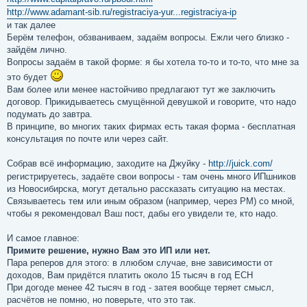
http://www.adamant-sib.ru/registraciya-yur...registraciya-ip
и так далее
Берём телефон, обзваниваем, задаём вопросы. Ежли чего близко -
зайдём лично.
Вопросы задаём в такой форме: я бы хотела то-то и то-то, что мне за
это будет
Вам более или менее настойчиво предлагают тут же заключить
договор. Прикидываетесь смущённой девушкой и говорите, что надо
подумать до завтра.
В принципе, во многих таких фирмах есть такая форма - бесплатная
консультация по почте или через сайт.
Собрав всё информацию, заходите на Джуйку -
http://juick.com/
регистрируетесь, задаёте свои вопросы - там очень много ИПшников
из Новосибирска, могут детально рассказать ситуацию на местах.
Связываетесь тем или иным образом (например, через PM) со мной,
чтобы я рекомендовал Ваш пост, дабы его увидели те, кто надо.
И самое главное:
Примите решение, нужно Вам это ИП или нет.
Пара реперов для этого: в ллюбом случае, вне зависимости от
доходов, Вам придётся платить около 15 тысяч в год ЕСН
При догоде менее 42 тысяч в год - затея вообще теряет смысл,
расчётов не помню, но поверьте, что это так.