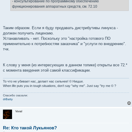
- консультирование по программному обеспечению
функционирования аппаратных средств, см. 72.10
Таким образом. Если я буду продавать дистрибутивы линукса -
должен получить лицензию.
Устанавливать - нет. Поскольку это "настройка готового ПО
применительно к потребностям заказчика" и "услуги по внедрению".
тчк.
К слову у меня (из интересующих в данном топике) открыты все 72.*
с момента введения этой самой классификации.
То что не убивает нас, делает нас сильнее! © Ницше.
When life puts you in tough situations, don’t say "why me". Just say "try me © ?
Спасибо сказали:
drBatty
Voral
Re: Кто такой Лукьянов?