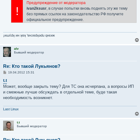
Предупреждение от модератора
!
ivan2ksusr
, в случае попытки вновь поднять эту же тему
без прямых ссылок на законодательство РФ получите
официальное предупреждение.
¡иɯʎdʞ ин ʞɐʞ 'ɐнɔɐdʞǝdu qнεиж
alv
Бывший модератор
Re: Кто такой Лукьянов?
С
19.04.2012 15:31
о
о
t.t
б
Может, вообще закрыть тему? Для ТС она исчерпана, а вопросы ИП
щ
е
и смежные лучше обсуждать в отдельной теме, буде такая
н
необходимость возникнет.
и
е
Last Linux
t.t
Бывший модератор
Re: Кто такой Лукьянов?