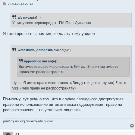
С
28.03.2012 20:12
о
о
б
alv
писал(а):
↑
щ
е
У них у всех первопредок - ГКЧПист Лукьянов
н
и
е
Я тоже про него вспомнил, когда эту тему увидел.
watashiwa_daredeska
писал(а):
↑
apprentice
писал(а):
↑
Вы имеете право использовать Линукс. Значит вы имеете
право его распространять.
Чушь. Я имею право использовать Винду (лицензию купил). Что, я
уже имею право ее распространять?
По-моему, тут речь о том, что в случае свободного дистрибутива
право на использование автоматически подразумевает право на
распространение -- по условиям лицензии.
¡иɯʎdʞ ин ʞɐʞ 'ɐнɔɐdʞǝdu qнεиж
t.t