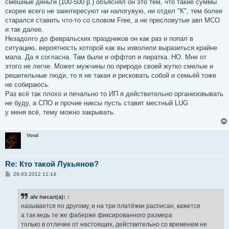
смешные деньги (100-500 р.) объяснял он это тем, что такие суммы
скорее всего не заинтересуют ни налогувую, ни отдел "К", тем более
старался ставить что-то со словом Free, а не пресловутые авп МСО
и так далее.
Незадолго до февральских праздников он как раз и попал в
ситуацию, вероятность которой как вы изволили выразиться крайне
мала. Да я согласна. Там были и оффтоп и пиратка. НО. Мне от
этого не легче. Может мужчины по природе своей жутко смелые и
решительные люди, то я не такая и рисковать собой и семьёй тоже
не собираюсь.
Раз всё так плохо и печально то ИП я действительно организовывать
не буду, а СПО и прочие никсы пусть ставит местный LUG
у меня всё, тему можно закрывать.
Voral
Re: Кто такой Лукьянов?
С
29.03.2012 11:14
о
о
б
alv
писал(а):
↑
щ
е
называется по другому, и на три платёжки расписан, кажется
н
а так ведь те же фаберже фиксированного размера
и
е
только в отличие от настоящих, действительно со временем не