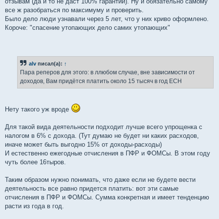
отзывам (да и то не даст 100% гарантии). Ну и обязательно самому
все ж разобраться по максимуму и проверить.
Было дело люди узнавали через 5 лет, что у них криво оформлено.
Короче: "спасение утопающих дело самих утопающих"
alv
писал(а):
↑
Пара реперов для этого: в ллюбом случае, вне зависимости от
доходов, Вам придётся платить около 15 тысяч в год ЕСН
Нету такого уж вроде
Для такой вида деятельности подходит лучше всего упрощенка с
налогом в 6% с дохода. (Тут думаю не будет ни каких расходов,
иначе может быть выгодно 15% от доходы-расходы)
И естественно ежегодные отчисления в ПФР и ФОМСы. В этом году
чуть более 16тыров.
Таким образом нужно понимать, что даже если не будете вести
деятельность все равно придется платить: вот эти самые
отчисления в ПФР и ФОМСы. Сумма конкретная и имеет тенденцию
расти из года в год.