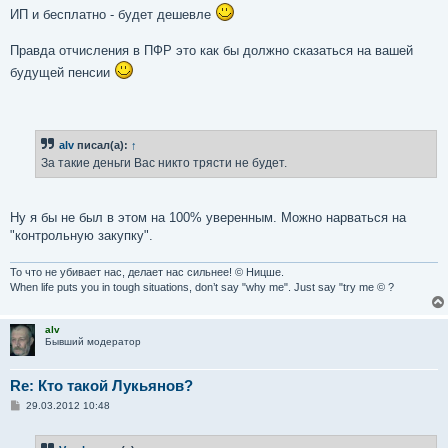
ИП и бесплатно - будет дешевле
Правда отчисления в ПФР это как бы должно сказаться на вашей
будущей пенсии
alv
писал(а):
↑
За такие деньги Вас никто трясти не будет.
Ну я бы не был в этом на 100% уверенным. Можно нарваться на
"контрольную закупку".
То что не убивает нас, делает нас сильнее! © Ницше.
When life puts you in tough situations, don’t say "why me". Just say "try me © ?
alv
Бывший модератор
Re: Кто такой Лукьянов?
С
29.03.2012 10:48
о
о
б