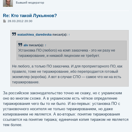
Бывший модератор
Re: Кто такой Лукьянов?
С
28.03.2012 20:30
о
о
б
watashiwa_daredeska
писал(а):
↑
щ
е
н
alv
писал(а):
↑
и
е
Установка ПО (любого) на комп заказчика - это ни разу не
тиражирование, и никакой лицензии не требует.
Не любого, а только ПО заказчика. И для проприетарного ПО, как
правило, тоже не тиражирование, ибо перепродается готовый
экземпляр (коробка). А вот в случае СПО — самое что ни на есть
тиражирование.
За российское законодательство точно не скажу, но с украинским
оно во многом схоже. А в украинском есть чёткое определение
тиражирования чего бы то ни было. И во-первых: установка ПО с
установочного носителя не только тиражированием, но даже
копированием не является. А во-вторых: понятие тиражирования
ссылается на понятие тиража; единичная копия тиражом не является
тем более.