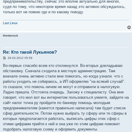
предпринимательству, сейчас это вполне актуально для многих,
судя по тому, что некоторое время назад это активно обсуждалось,
только вот не помню где и по какому поводу.
Last Linux
thertionock
Re: Кто такой Лукьянов?
С
29.03.2012 05:59
о
о
Во-первых спасибо всем кто откликнулся. Во-вторых докладываю
б
обстановку. Сначала сходила в местную администрацию. Там
щ
е
вначале очень активно стали мне помогать, но когда узнали. что с
н
работы уходить не собираюсь, а ИП оформляю "на всякий случай".
и
е
то сказали, что помочь ничем не могут и отправили в налогувую.
Ладно пришла. Отстояла очередь. Захожу к специалисту. Она мне
говорит, что мол вот вы интернетом пользоваться умеете, зайдите на
сайт налог точка ру пройдите по баннеру помощь молодым
предпринимателям (кажется правильно написала) там будет список
сфер деятельности. Потом нужно выбрать ту сферу или те сферы в
которых предполагается работать, выписать цифры этих сфер с
этими цифрами прийти к ней и она уже по этим цифрам поможет
подобрать налоговую схему и оформить документы.