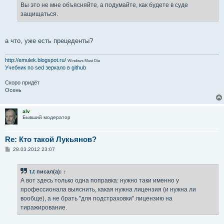
Вы это не мне объясняйте, а подумайте, как будете в суде
защищаться.
а что, уже есть прецеденты?
http://emulek.blogspot.ru/
Windows Must Die
Учебник по sed
зеркало в github
Скоро придёт
Осень
alv
Бывший модератор
Re: Кто такой Лукьянов?
С
28.03.2012 23:07
о
о
б
t.t
писал(а):
↑
щ
е
А вот здесь только одна поправка: нужно таки именно у
н
профессионала выяснить, какая нужна лицензия (и нужна ли
и
е
вообще), а не брать "для подстраховки" лицензию на
тиражирование.