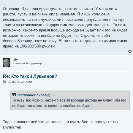
Отвечаю. Я не планирую делать на этом капитал. У меня есть
работа, пусть и не очень оплачиваемая. Я лишь хочу себя
обезопасить на тот случай если я поставлю линукс, а меня начнут
трясти за незаконную предпринимательскую деятельность. То есть,
возможно, какое-то время вообще дохода не будет или его не будет
не какое-то время, а вообще не будет. Но. Строить из себя
бессеребреницу тоже не хочу. Если я что-то делаю, то думаю имею
право на 100/200/500 рублей.
alv
Бывший модератор
Re: Кто такой Лукьянов?
С
29.03.2012 09:56
о
о
б
thertionock
писал(а):
↑
щ
е
То есть, возможно, какое-то время вообще дохода не будет или его
н
не будет не какое-то время, а вообще не будет.
и
е
Тады выкиньте всё это из головы - и пусть Вас не волнует этих
глупостей