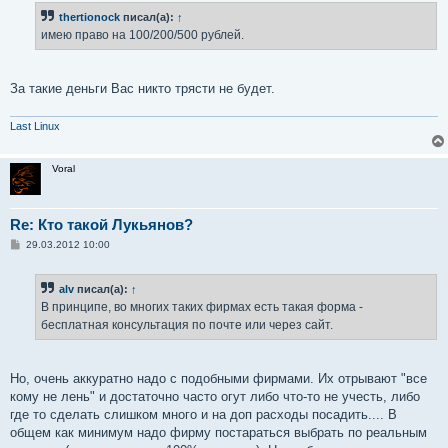
thertionock
писал(а):
↑
имею право на 100/200/500 рублей.
За такие деньги Вас никто трясти не будет.
Last Linux
Voral
Re: Кто такой Лукьянов?
С
29.03.2012 10:00
о
о
б
alv
писал(а):
↑
щ
е
В принципе, во многих таких фирмах есть такая форма -
н
бесплатная консультация по почте или через сайт.
и
е
Но, очень аккуратно надо с подобными фирмами. Их отрывают "все
кому не лень" и достаточно часто огут либо что-то не учесть, либо
где то сделать слишком много и на доп расходы посадить.... В
общем как минимум надо фирму постараться выбрать по реальным