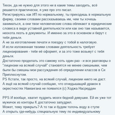
Тихон, да не нужно для этого ни в какие темы заходить, всё
решается практически, я уже про это писал.
Регистрируясь как ИП по нормальному, ты приходишь в нормальную
фирму, своими словами рассказываешь им, чем ты хочешь
заниматься, а они твои человеческие слова облекают в юридические
словеса в виде уставной деятельности или как оно там называется,
неохота лезть в документы. И именно за это в основном и берут с
тебя деньги.
А не за изготовление печати и поездку с тобой в налоговую.
И если изложенная твоими словами деятельность требует
лицензирования - тебе её оформят, и за это тоже возьмут с тебя
деньги.
Достаточно проделать это самому хоть один раз - и все разговоры о
"лицензии на всякий случай" становятся не менее смешными, чем
были бы смешны мои рассуждения об определении классов в Си
Приплюснутом.
PS Кстати, так просто, на всякий случай, лицензии никто не даст.
А ещё на всякий случай сообщаю, что огнедышащий дракон в
окрестностях Намангана не появился (с) Ходжа Насреддин
PPS И вообще, хватит пудрить мозги бедной девушке. Ей их уже тот
мужичок из конторы К достаточно запудрил.
Может, тему прикрыть? А то так и будем толочь воду в ступе
А открыть где-нибудь специальную тему по индивидуальному