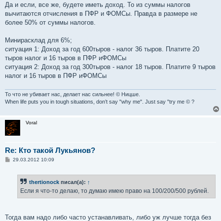
Да и если, все же, будете иметь доход. То из суммы налогов
вычитаются отчисления в ПФР и ФОМСы. Правда в размере не
более 50% от суммы налогов.
Минирасклад для 6%;
ситуация 1: Доход за год 600тыров - налог 36 тыров. Платите 20
тыров налог и 16 тыров в ПФР иФОМСы
ситуация 2: Доход за год 300тыров - налог 18 тыров. Платите 9 тыров
налог и 16 тыров в ПФР иФОМСы
То что не убивает нас, делает нас сильнее! © Ницше.
When life puts you in tough situations, don’t say "why me". Just say "try me © ?
Voral
Re: Кто такой Лукьянов?
С
29.03.2012 10:09
о
о
б
thertionock
писал(а):
↑
щ
е
Если я что-то делаю, то думаю имею право на 100/200/500 рублей.
н
и
е
Тогда вам надо либо часто устанавливать, либо уж лучше тогда без