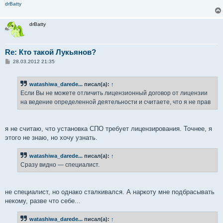
drBatty
drBatty
Re: Кто такой Лукьянов?
С
28.03.2012 21:35
о
о
б
watashiwa_darede...
писал(а):
↑
щ
е
Если Вы не можете отличить лицензионный договор от лицензии
н
на ведение определенной деятельности и считаете, что я не прав
и
е
я не считаю, что установка СПО требует лицензирования. Точнее, я
этого не знаю, но хочу узнать.
watashiwa_darede...
писал(а):
↑
Сразу видно — специалист.
не специалист, но однако сталкивался. А наркоту мне подбрасывать
некому, разве что себе...
watashiwa_darede...
писал(а):
↑