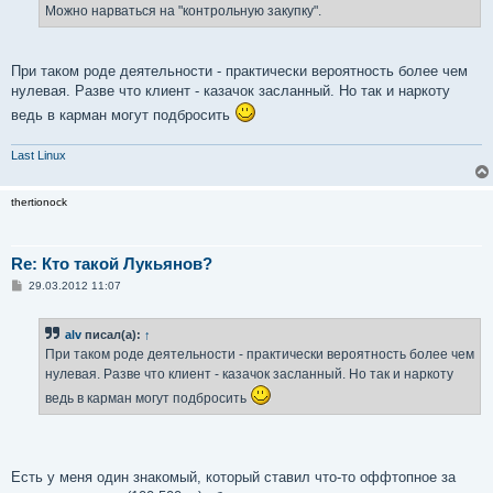
Можно нарваться на "контрольную закупку".
При таком роде деятельности - практически вероятность более чем
нулевая. Разве что клиент - казачок засланный. Но так и наркоту
ведь в карман могут подбросить
Last Linux
thertionock
Re: Кто такой Лукьянов?
С
29.03.2012 11:07
о
о
б
alv
писал(а):
↑
щ
е
При таком роде деятельности - практически вероятность более чем
н
нулевая. Разве что клиент - казачок засланный. Но так и наркоту
и
е
ведь в карман могут подбросить
Есть у меня один знакомый, который ставил что-то оффтопное за