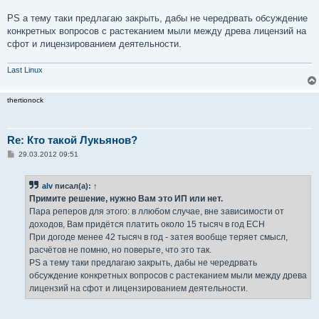
PS а тему таки предлагаю закрыть, дабы не чередрвать обсуждение
конкретных вопросов с растеканием мыли между древа лицензий на
сфот и лицензированием деятельности.
Last Linux
thertionock
Re: Кто такой Лукьянов?
С
29.03.2012 09:51
о
о
б
alv
писал(а):
↑
щ
е
Примите решение, нужно Вам это ИП или нет.
н
Пара реперов для этого: в ллюбом случае, вне зависимости от
и
е
доходов, Вам придётся платить около 15 тысяч в год ЕСН
При догоде менее 42 тысяч в год - затея вообще теряет смысл,
расчётов не помню, но поверьте, что это так.
PS а тему таки предлагаю закрыть, дабы не чередрвать
обсуждение конкретных вопросов с растеканием мыли между древа
лицензий на сфот и лицензированием деятельности.