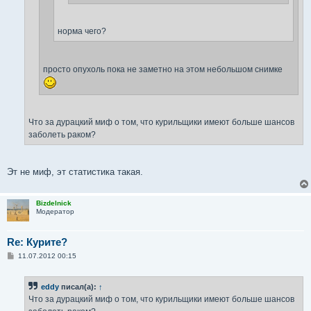
норма чего?
просто опухоль пока не заметно на этом небольшом снимке
Что за дурацкий миф о том, что курильщики имеют больше шансов
заболеть раком?
Эт не миф, эт статистика такая.
Bizdelnick
Модератор
Re: Курите?
С
11.07.2012 00:15
о
о
б
eddy
писал(а):
↑
щ
е
Что за дурацкий миф о том, что курильщики имеют больше шансов
н