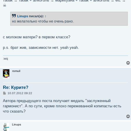
табак → табак + алкоголь → марихуана + табак + алкоголь → etc →
☠
Linups
писал(а):
↑
но желательно чтобы не очень рано.
с молоком матери? в первом классе?
p.s. брат жив, зависимости нет. yeah yeah.
:wq
romuil
Re: Курите?
С
10.07.2012 09:22
о
о
Автора предыдущего поста получает медаль "заслуженный
б
гармонист". А по сути, кроме плохо пережеванной копипасты есть
щ
е
что сказать?
н
и
е
Linups