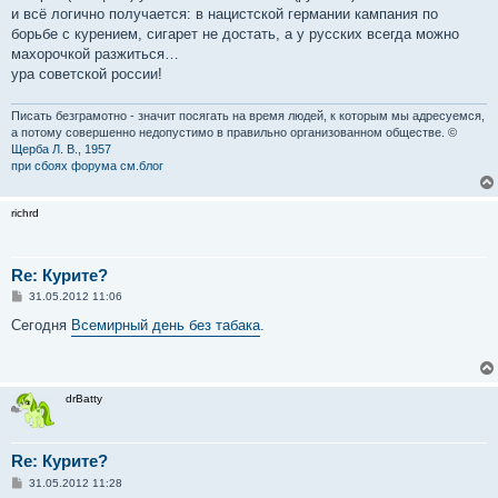
и всё логично получается: в нацистской германии кампания по
борьбе с курением, сигарет не достать, а у русских всегда можно
махорочкой разжиться…
ура советской россии!
Писать безграмотно - значит посягать на время людей, к которым мы адресуемся,
а потому совершенно недопустимо в правильно организованном обществе. ©
Щерба Л. В., 1957
при сбоях форума см.блог
richrd
Re: Курите?
С
31.05.2012 11:06
о
о
Сегодня
Всемирный день без табака
.
б
щ
е
н
и
drBatty
е
Re: Курите?
С
31.05.2012 11:28
о