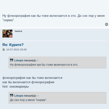
Ну флюорография как бы тоже включается в это. До сих пор у меня
"норма".
taaroa
Re: Курите?
С
10.07.2012 20:00
о
о
б
Linups
писал(а):
↑
щ
е
Ну флюорография как бы тоже включается в это.
н
и
е
флюорография как бы тоже включается
как бы включается флюорография
hint: онкомаркеры
Linups
писал(а):
↑
До сих пор у меня "норма".