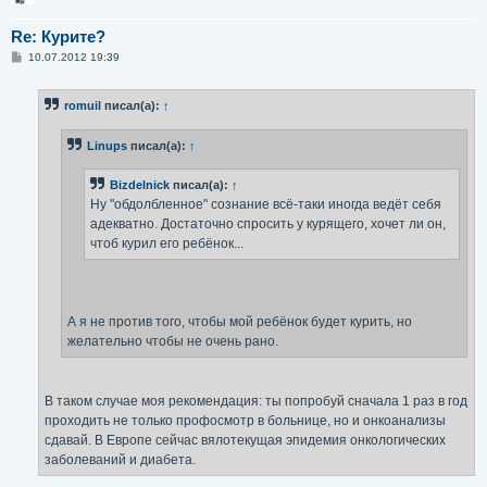
Re: Курите?
С
10.07.2012 19:39
о
о
б
romuil
писал(а):
↑
щ
е
н
Linups
писал(а):
↑
и
е
Bizdelnick
писал(а):
↑
Ну "обдолбленное" сознание всё-таки иногда ведёт себя
адекватно. Достаточно спросить у курящего, хочет ли он,
чтоб курил его ребёнок...
А я не против того, чтобы мой ребёнок будет курить, но
желательно чтобы не очень рано.
В таком случае моя рекомендация: ты попробуй сначала 1 раз в год
проходить не только профосмотр в больнице, но и онкоанализы
сдавай. В Европе сейчас вялотекущая эпидемия онкологических
заболеваний и диабета.