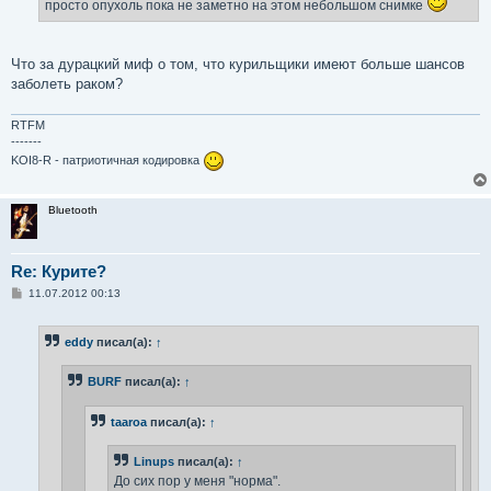
просто опухоль пока не заметно на этом небольшом снимке
Что за дурацкий миф о том, что курильщики имеют больше шансов
заболеть раком?
RTFM
-------
KOI8-R - патриотичная кодировка
Bluetooth
Re: Курите?
С
11.07.2012 00:13
о
о
б
eddy
писал(а):
↑
щ
е
н
BURF
писал(а):
↑
и
е
taaroa
писал(а):
↑
Linups
писал(а):
↑
До сих пор у меня "норма".