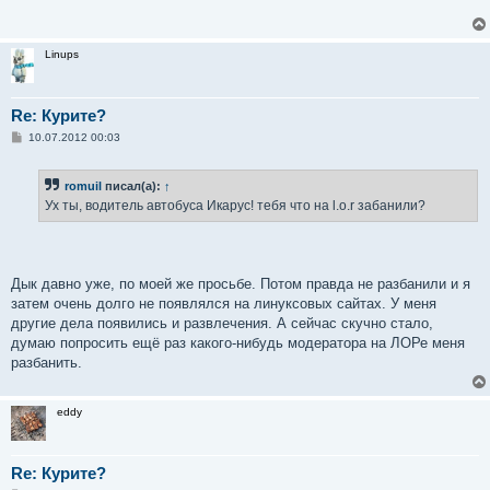
щ
е
н
и
Linups
е
Re: Курите?
С
10.07.2012 00:03
о
о
б
romuil
писал(а):
↑
щ
е
Ух ты, водитель автобуса Икарус! тебя что на l.o.r забанили?
н
и
е
Дык давно уже, по моей же просьбе. Потом правда не разбанили и я
затем очень долго не появлялся на линуксовых сайтах. У меня
другие дела появились и развлечения. А сейчас скучно стало,
думаю попросить ещё раз какого-нибудь модератора на ЛОРе меня
разбанить.
eddy
Re: Курите?