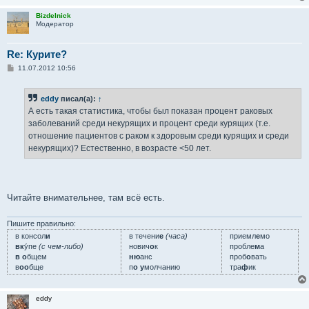
Bizdelnick
Модератор
Re: Курите?
С
11.07.2012 10:56
о
о
б
eddy
писал(а):
↑
щ
е
А есть такая статистика, чтобы был показан процент раковых
н
заболеваний среди некурящих и процент среди курящих (т.е.
и
е
отношение пациентов с раком к здоровым среди курящих и среди
некурящих)? Естественно, в возрасте <50 лет.
Читайте внимательнее, там всё есть.
Пишите правильно:
в консол
и
в течени
е
(часа)
приемл
е
мо
вк
у́пе
(с чем-либо)
нович
о
к
пробле
м
а
в о
бщем
ню
анс
проб
о
вать
в
оо
бще
п
о у
молчанию
тра
ф
ик
eddy