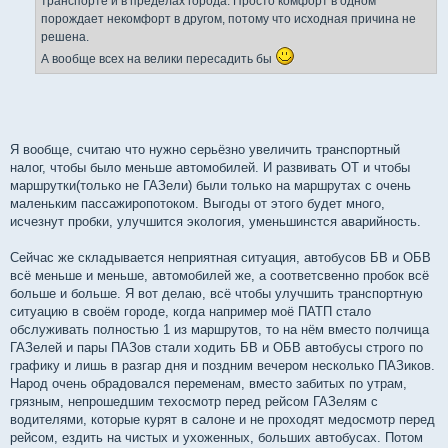
транспорте и в пределах города. Просто комфорт в одном
порождает некомфорт в другом, потому что исходная причина не
решена.
А вообще всех на велики пересадить бы
Я вообще, считаю что нужно серьёзно увеличить транспортный
налог, чтобы было меньше автомобилей. И развивать ОТ и чтобы
маршрутки(только не ГАЗели) были только на маршрутах с очень
маленьким пассажиропотоком. Выгоды от этого будет много,
исчезнут пробки, улучшится экология, уменьшинстся аварийность.
Сейчас же складывается неприятная ситуация, автобусов БВ и ОБВ
всё меньше и меньше, автомобилей же, а соответсвенно пробок всё
больше и больше. Я вот делаю, всё чтобы улучшить транспортную
ситуацию в своём городе, когда например моё ПАТП стало
обслуживать полностью 1 из маршрутов, то на нём вместо полчища
ГАЗелей и пары ПАЗов стали ходить БВ и ОБВ автобусы строго по
графику и лишь в разгар дня и поздним вечером несколько ПАЗиков.
Народ очень обрадовался переменам, вместо забитых по утрам,
грязным, непрошедшим техосмотр перед рейсом ГАЗелям с
водителями, которые курят в салоне и не проходят медосмотр перед
рейсом, ездить на чистых и ухоженных, больших автобусах. Потом