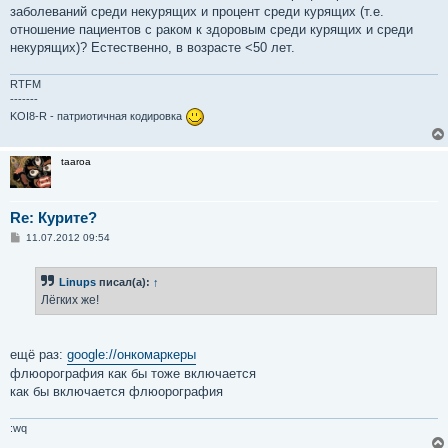
е
заболеваний среди некурящих и процент среди курящих (т.е.
н
отношение пациентов с раком к здоровым среди курящих и среди
и
е
некурящих)? Естественно, в возрасте <50 лет.
RTFM
-------
KOI8-R - патриотичная кодировка
taaroa
Re: Курите?
С
11.07.2012 09:54
о
о
б
Linups
писал(а):
↑
щ
е
Лёгких же!
н
и
е
ещё раз:
google://онкомаркеры
флюорография как бы тоже включается
как бы включается флюорография
:wq