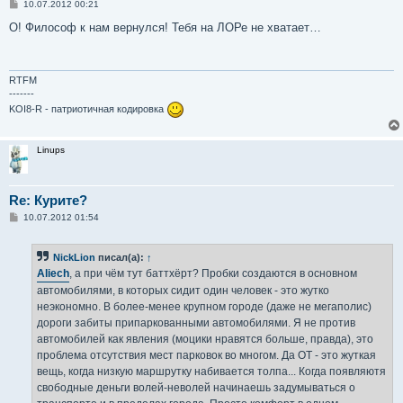
С
10.07.2012 00:21
о
о
О! Философ к нам вернулся! Тебя на ЛОРе не хватает…
б
щ
е
н
и
RTFM
е
-------
KOI8-R - патриотичная кодировка
Linups
Re: Курите?
С
10.07.2012 01:54
о
о
б
NickLion
писал(а):
↑
щ
е
Aliech
, а при чём тут баттхёрт? Пробки создаются в основном
н
автомобилями, в которых сидит один человек - это жутко
и
е
неэкономно. В более-менее крупном городе (даже не мегаполис)
дороги забиты припаркованными автомобилями. Я не против
автомобилей как явления (моцики нравятся больше, правда), это
проблема отсутствия мест парковок во многом. Да ОТ - это жуткая
вещь, когда низкую маршрутку набивается толпа... Когда появляютя
свободные деньги волей-неволей начинаешь задумываться о