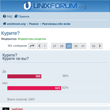
FAQ
Правила
unixforum.org
Разное
Разговоры обо всём
Курите?
Модератор:
Модераторы разделов
Страница
29
из
33
1
27
28
29
30
31
33
Пред.
След
961 сообщение
…
…
Курите?
Курите ли вы?
Да
38%
386
Нет
62%
621
Всего голосов:
1007
sash-kan