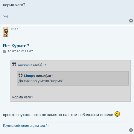
норма чего?
:wq
BURF
Re: Курите?
С
10.07.2012 21:07
о
о
б
taaroa
писал(а):
↑
щ
е
н
Linups
писал(а):
↑
и
е
До сих пор у меня "норма".
норма чего?
просто опухоль пока не заметно на этом небольшом снимке
Группа unixforum.org на last.fm