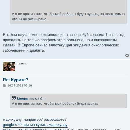
А я не против того, чтобы мой ребёнок будет курить, но желательно
чтобы не очень рано.
В таком случае моя рекомендация: ты попробуй сначала 1 раз в год
проходить не только профосмотр в больнице, но и онкоанализы
сдавай. В Европе сейчас вялотекущая эпидемия онкологических
заболеваний и диабета.
taaroa
Re: Курите?
С
10.07.2012 09:16
о
о
б
Linups
писал(а):
↑
щ
е
А я не против того, чтобы мой ребёнок будет курить
н
и
е
марихуану, например? разрешаете?
google://20 причин курить марихуану