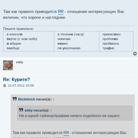
и
е
Там как правило приводится
RR
- отношение интересующих Вас
величин, что короче и нагляднее.
Пишите правильно:
в консол
и
в течени
е
(часа)
приемл
е
мо
вк
у́пе
(с чем-либо)
нович
о
к
пробле
м
а
в о
бщем
ню
анс
проб
о
вать
в
оо
бще
п
о у
молчанию
тра
ф
ик
eddy
Re: Курите?
С
12.07.2012 10:08
о
о
б
Bizdelnick
писал(а):
↑
щ
е
н
eddy
писал(а):
↑
и
е
Ни в одной таблице/графике ничего подобного не нашел.
Там как правило приводится
RR
- отношение интересующих Вас