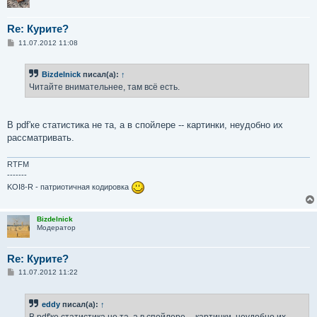
Re: Курите?
С
11.07.2012 11:08
о
о
б
Bizdelnick
писал(а):
↑
щ
е
Читайте внимательнее, там всё есть.
н
и
е
В pdf'ке статистика не та, а в спойлере -- картинки, неудобно их
рассматривать.
RTFM
-------
KOI8-R - патриотичная кодировка
Bizdelnick
Модератор
Re: Курите?
С
11.07.2012 11:22
о
о
б
eddy
писал(а):
↑
щ
е
В pdf'ке статистика не та, а в спойлере -- картинки, неудобно их