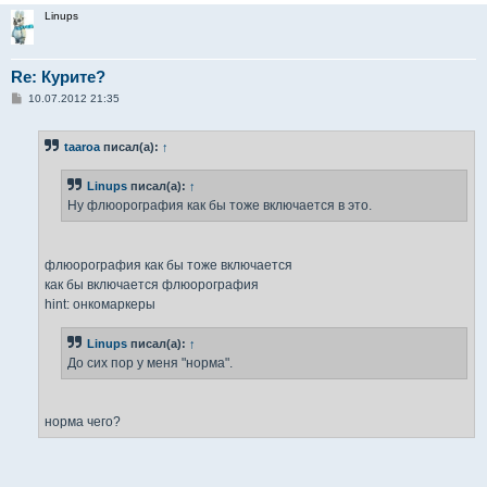
Linups
Re: Курите?
С
10.07.2012 21:35
о
о
б
taaroa
писал(а):
↑
щ
е
н
Linups
писал(а):
↑
и
е
Ну флюорография как бы тоже включается в это.
флюорография как бы тоже включается
как бы включается флюорография
hint: онкомаркеры
Linups
писал(а):
↑
До сих пор у меня "норма".
норма чего?