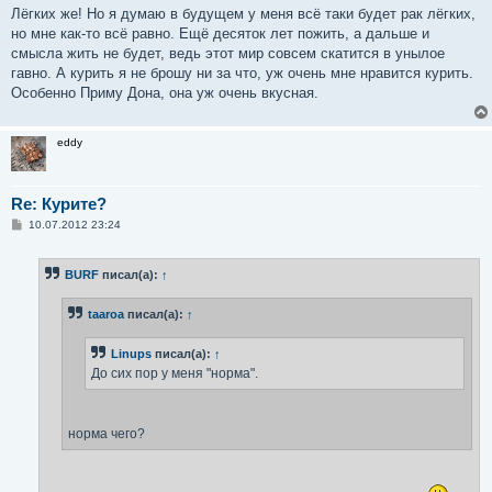
Лёгких же! Но я думаю в будущем у меня всё таки будет рак лёгких,
но мне как-то всё равно. Ещё десяток лет пожить, а дальше и
смысла жить не будет, ведь этот мир совсем скатится в унылое
гавно. А курить я не брошу ни за что, уж очень мне нравится курить.
Особенно Приму Дона, она уж очень вкусная.
eddy
Re: Курите?
С
10.07.2012 23:24
о
о
б
BURF
писал(а):
↑
щ
е
н
taaroa
писал(а):
↑
и
е
Linups
писал(а):
↑
До сих пор у меня "норма".
норма чего?