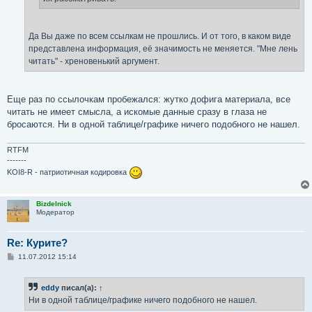
Да Вы даже по всем ссылкам не прошлись. И от того, в каком виде
представлена информация, её значимость не меняется. "Мне лень
читать" - хреновенький аргумент.
Еще раз по ссылочкам пробежался: жутко дофига материала, все
читать не имеет смысла, а искомые данные сразу в глаза не
бросаются. Ни в одной таблице/графике ничего подобного не нашел.
RTFM
-------
KOI8-R - патриотичная кодировка
Bizdelnick
Модератор
Re: Курите?
С
11.07.2012 15:14
о
о
б
eddy
писал(а):
↑
щ
е
Ни в одной таблице/графике ничего подобного не нашел.
н