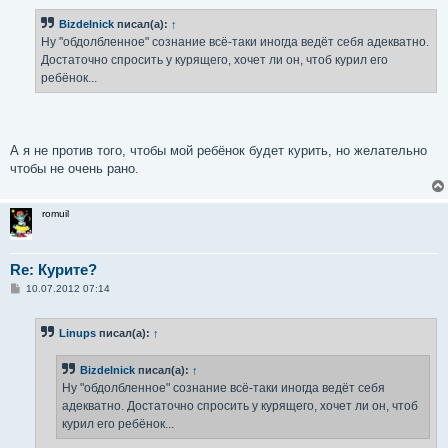
о
б
Bizdelnick
писал(а):
↑
щ
е
Ну "обдолбленное" сознание всё-таки иногда ведёт себя адекватно.
н
Достаточно спросить у курящего, хочет ли он, чтоб курил его
и
е
ребёнок...
А я не против того, чтобы мой ребёнок будет курить, но желательно
чтобы не очень рано.
romuil
Re: Курите?
С
10.07.2012 07:14
о
о
б
Linups
писал(а):
↑
щ
е
н
Bizdelnick
писал(а):
↑
и
е
Ну "обдолбленное" сознание всё-таки иногда ведёт себя
адекватно. Достаточно спросить у курящего, хочет ли он, чтоб
курил его ребёнок...