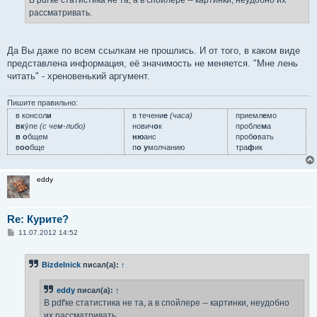
н
рассматривать.
и
е
Да Вы даже по всем ссылкам не прошлись. И от того, в каком виде
представлена информация, её значимость не меняется. "Мне лень
читать" - хреновенький аргумент.
Пишите правильно:
в консол
и
в течени
е
(часа)
приемл
е
мо
вк
у́пе
(с чем-либо)
нович
о
к
пробле
м
а
в о
бщем
ню
анс
проб
о
вать
в
оо
бще
п
о у
молчанию
тра
ф
ик
eddy
Re: Курите?
С
11.07.2012 14:52
о
о
б
Bizdelnick
писал(а):
↑
щ
е
н
eddy
писал(а):
↑
и
е
В pdf'ке статистика не та, а в спойлере -- картинки, неудобно
их рассматривать.