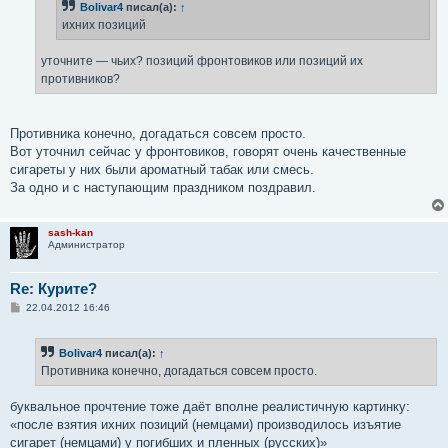
Bolivar4
писал(а):
↑
и
е
ихних позиций
уточните — чьих? позиций фронтовиков или позиций их
противников?
Противника конечно, догадаться совсем просто.
Вот уточнил сейчас у фронтовиков, говорят очень качественные
сигареты у них были ароматный табак или смесь.
За одно и с наступающим праздником поздравил.
sash-kan
Администратор
Re: Курите?
С
22.04.2012 16:46
о
о
б
Bolivar4
писал(а):
↑
щ
е
Противника конечно, догадаться совсем просто.
н
и
е
буквальное прочтение тоже даёт вполне реалистичную картинку:
«после взятия ихних позиций (немцами) производилось изъятие
сигарет (немцами) у погибших и пленных (русских)»