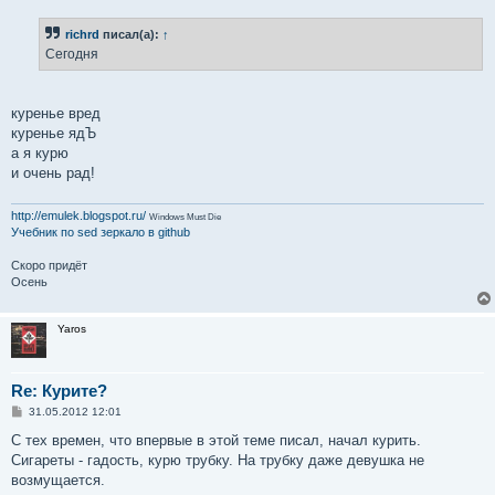
о
б
richrd
писал(а):
↑
щ
е
Сегодня
н
и
е
куренье вред
куренье ядЪ
а я курю
и очень рад!
http://emulek.blogspot.ru/
Windows Must Die
Учебник по sed
зеркало в github
Скоро придёт
Осень
Yaros
Re: Курите?
С
31.05.2012 12:01
о
о
С тех времен, что впервые в этой теме писал, начал курить.
б
Сигареты - гадость, курю трубку. На трубку даже девушка не
щ
е
возмущается.
н