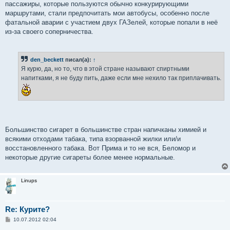
пассажиры, которые пользуются обычно конкурирующими
маршрутами, стали предпочитать мои автобусы, особенно после
фатальной аварии с участием двух ГАЗелей, которые попали в неё
из-за своего соперничества.
den_beckett
писал(а):
↑
Я курю, да, но то, что в этой стране называют спиртными
напитками, я не буду пить, даже если мне нехило так приплачивать.
Большинство сигарет в большинстве стран напичканы химией и
всякими отходами табака, типа взорванной жилки или/и
восстановленного табака. Вот Прима и то не вся, Беломор и
некоторые другие сигареты более менее нормальные.
Linups
Re: Курите?
С
10.07.2012 02:04
о