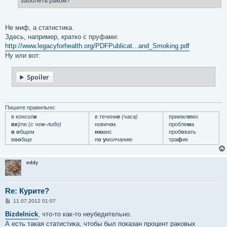
заболеть раком?
и
е
Не миф, а статистика.
Здесь, например, кратко с пруфами:
http://www.legacyforhealth.org/PDFPublicat...and_Smoking.pdf
Ну или вот:
Spoiler
Пишите правильно:
в консол
и
в течени
е
(часа)
приемл
е
мо
вк
у́пе
(с чем-либо)
нович
о
к
пробле
м
а
в о
бщем
ню
анс
проб
о
вать
в
оо
бще
п
о у
молчанию
тра
ф
ик
eddy
Re: Курите?
С
11.07.2012 01:07
о
о
Bizdelnick
, что-то как-то неубедительно.
б
А есть такая статистика, чтобы был показан процент раковых
щ