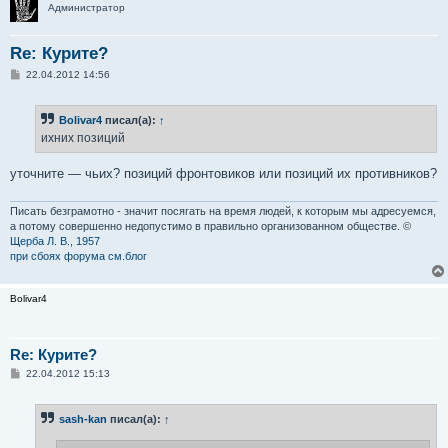
Администратор
Re: Курите?
С
22.04.2012 14:56
о
о
б
Bolivar4
писал(а):
↑
щ
е
ихних позиций
н
и
е
уточните — чьих? позиций фронтовиков или позиций их противников?
Писать безграмотно - значит посягать на время людей, к которым мы адресуемся,
а потому совершенно недопустимо в правильно организованном обществе. ©
Щерба Л. В., 1957
при сбоях форума см.блог
Bolivar4
Re: Курите?
С
22.04.2012 15:13
о
о
б
sash-kan
писал(а):
↑
щ
е
н