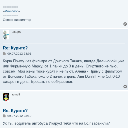
и
е
=========
=
Мой блог.
=
=========
Gentoo-ниасилятар
Linups
Re: Курите?
С
09.07.2012 23:01
о
о
Курю Приму без фильтра от Донского Табака, иногда Дальнобойщика
б
или Фирменную Марку, от 1 пачки до 3 в день. Спиртного не пью,
щ
е
совсем. Мои жены тоже курят и не пьют, Алёна - Приму c фильтром
н
от Донского Табака, около 2 пачек в день, Аня Dunhill Fine Cut 0-10
и
е
сигарет в день. Бросать не собираемся.
romuil
Re: Курите?
С
09.07.2012 23:10
о
о
Ух ты, водитель автобуса Икарус! тебя что на l.o.r забанили?
б