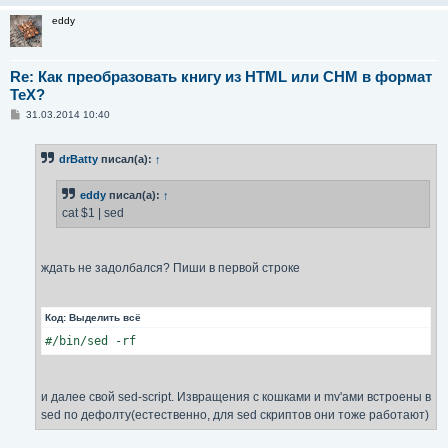
eddy
Re: Как преобразовать книгу из HTML или CHM в формат
TeX?
С
31.03.2014 10:40
о
о
б
drBatty
писал(а):
↑
щ
е
н
eddy
писал(а):
↑
и
е
cat $1 | sed
ждать не задолбался? Пиши в первой строке
Код:
Выделить всё
#/bin/sed -rf
и далее свой sed-script. Извращения с кошками и mv'ами встроены в
sed по дефолту(естественно, для sed скриптов они тоже работают)