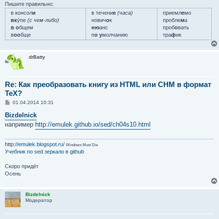
Пишите правильно:
в консол
и
в течени
е
(часа)
приемл
е
мо
вк
у́пе
(с чем-либо)
нович
о
к
пробле
м
а
в о
бщем
ню
анс
проб
о
вать
в
оо
бще
п
о у
молчанию
тра
ф
ик
drBatty
Re: Как преобразовать книгу из HTML или CHM в формат
TeX?
С
01.04.2014 10:31
о
о
Bizdelnick
б
например
http://emulek.github.io/sed/ch04s10.html
щ
е
н
и
http://emulek.blogspot.ru/
Windows Must Die
е
Учебник по sed
зеркало в github
Скоро придёт
Осень
Bizdelnick
Модератор