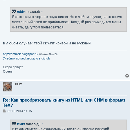
о
о
б
eddy
писал(а):
↑
щ
е
Я этот скрипт черт-те когда писал. Но в любом случае, за то время
н
моих знаний в sed не прибавилось. Каждый раз приходится маны
и
е
читать, да гуглом пользоваться.
в любом случае: твой скрипт кривой и не нужный.
http://emulek.blogspot.ru/
Windows Must Die
Учебник по sed
зеркало в github
Скоро придёт
Осень
eddy
Re: Как преобразовать книгу из HTML или CHM в формат
TeX?
С
31.03.2014 11:15
о
о
б
fflatx
писал(а):
↑
щ
е
В каком смысле неюзабельный? Так-то он вполне рабочий.