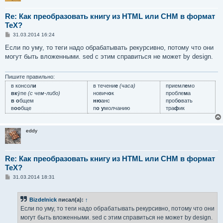
Re: Как преобразовать книгу из HTML или CHM в формат
TeX?
С
31.03.2014 16:24
о
о
Если по уму, то теги надо обрабатывать рекурсивно, потому что они
б
могут быть вложенными. sed с этим справиться не может by design.
щ
е
н
и
Пишите правильно:
е
в консол
и
в течени
е
(часа)
приемл
е
мо
вк
у́пе
(с чем-либо)
нович
о
к
пробле
м
а
в о
бщем
ню
анс
проб
о
вать
в
оо
бще
п
о у
молчанию
тра
ф
ик
eddy
Re: Как преобразовать книгу из HTML или CHM в формат
TeX?
С
31.03.2014 18:31
о
о
б
Bizdelnick
писал(а):
↑
щ
е
Если по уму, то теги надо обрабатывать рекурсивно, потому что они
н
могут быть вложенными. sed с этим справиться не может by design.
и