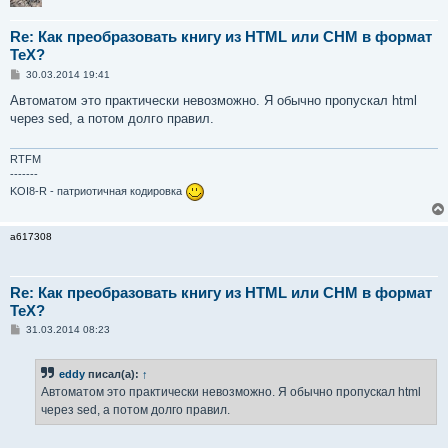
Re: Как преобразовать книгу из HTML или CHM в формат
TeX?
С
30.03.2014 19:41
о
о
Автоматом это практически невозможно. Я обычно пропускал html
б
через sed, а потом долго правил.
щ
е
н
и
RTFM
е
-------
KOI8-R - патриотичная кодировка
a617308
Re: Как преобразовать книгу из HTML или CHM в формат
TeX?
С
31.03.2014 08:23
о
о
б
eddy
писал(а):
↑
щ
е
Автоматом это практически невозможно. Я обычно пропускал html
н
через sed, а потом долго правил.
и
е