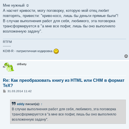
Мне нужный ☺
А насчет кривости, могу поговорку, которую мой отец любит
повторять, привести: "криво-косо, лишь бы деньги прямые были"!
В случае выполнения работ для себя, любимого, эта поговорка
трансформируется в "а мне все пофиг, лишь бы оно выполняло
возложенную задачу".
RTFM
-------
KOI8-R - патриотичная кодировка
drBatty
Re: Как преобразовать книгу из HTML или CHM в формат
TeX?
С
31.03.2014 11:42
о
о
б
eddy
писал(а):
↑
щ
е
В случае выполнения работ для себя, любимого, эта поговорка
н
трансформируется в "а мне все пофиг, лишь бы оно выполняло
и
е
возложенную задачу".