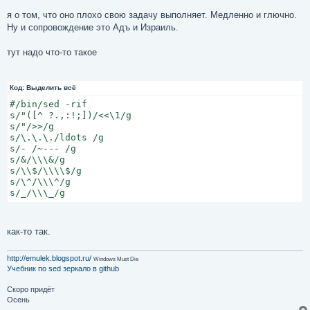
я о том, что оно плохо свою задачу выполняет. Медленно и глючно.
Ну и сопровождение это Адъ и Израиль.
тут надо что-то такое
Код:
Выделить всё
#/bin/sed -rif

s/"([^ ?.,:!;])/<<\1/g

s/"/>>/g

s/\.\.\./ldots /g

s/- /~--- /g

s/&/\\\&/g

s/\\$/\\\\$/g

s/\^/\\\^/g

s/_/\\\_/g
как-то так.
http://emulek.blogspot.ru/
Windows Must Die
Учебник по sed
зеркало в github
Скоро придёт
Осень