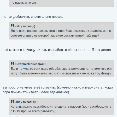
по разным тегам.
и
е
но так добавлять значительно проще.
eddy
писал(а):
↑
Явно надо распознавать теги и преобразовывать их содержимое в
соответствии с некоторой заранее составленной таблицей.
sed может и таблицу читать из файла, и её выполнять. Я так делал.
Bizdelnick
писал(а):
↑
Если по уму, то теги надо обрабатывать рекурсивно, потому что они
могут быть вложенными. sed с этим справиться не может by design.
вы просто не умеете её готовить. (конечно нужно и меру знать, когда
пора применять что-то более адекватное)
eddy
писал(а):
↑
Кстати, можно на жабоскрипте сделать парсер (т.к. на жабоскрипте
с DOM проще всего работать).