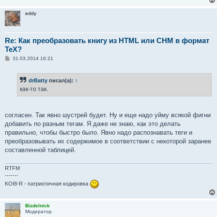
eddy
Re: Как преобразовать книгу из HTML или CHM в формат
TeX?
С
31.03.2014 16:21
о
о
б
drBatty
писал(а):
↑
щ
е
как-то так.
н
и
е
согласен. Так явно шустрей будет. Ну и еще надо уйму всякой фигни
добавить по разным тегам. Я даже не знаю, как это делать
правильно, чтобы быстро было. Явно надо распознавать теги и
преобразовывать их содержимое в соответствии с некоторой заранее
составленной таблицей.
RTFM
-------
KOI8-R - патриотичная кодировка
Bizdelnick
Модератор