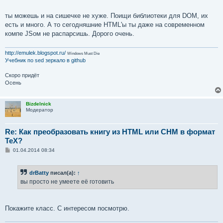
ты можешь и на сишечке не хуже. Поищи библиотеки для DOM, их
есть и много. А то сегодняшние HTML'ы ты даже на современном
компе JSом не распарсишь. Дорого очень.
http://emulek.blogspot.ru/
Windows Must Die
Учебник по sed
зеркало в github
Скоро придёт
Осень
Bizdelnick
Модератор
Re: Как преобразовать книгу из HTML или CHM в формат
TeX?
С
01.04.2014 08:34
о
о
б
drBatty
писал(а):
↑
щ
е
вы просто не умеете её готовить
н
и
е
Покажите класс. С интересом посмотрю.