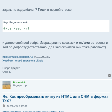
и
е
ждать не задолбался? Пиши в первой строке
Код:
Выделить всё
#/bin/sed -rf
и далее свой sed-script. Извращения с кошками и mv'ами встроены в
sed по дефолту(естественно, для sed скриптов они тоже работают)
http://emulek.blogspot.ru/
Windows Must Die
Учебник по sed
зеркало в github
Скоро придёт
Осень
Bizdelnick
Модератор
Re: Как преобразовать книгу из HTML или CHM в формат
TeX?
С
31.03.2014 10:26
о
о