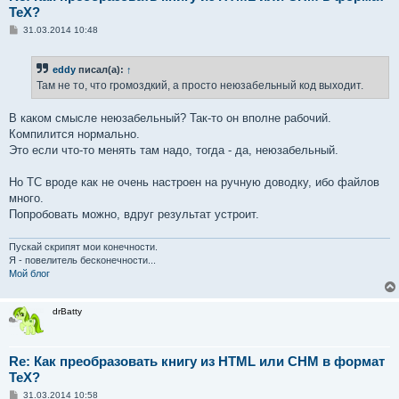
TeX?
С
31.03.2014 10:48
о
о
б
eddy
писал(а):
↑
щ
е
Там не то, что громоздкий, а просто неюзабельный код выходит.
н
и
е
В каком смысле неюзабельный? Так-то он вполне рабочий.
Компилится нормально.
Это если что-то менять там надо, тогда - да, неюзабельный.
Но ТС вроде как не очень настроен на ручную доводку, ибо файлов
много.
Попробовать можно, вдруг результат устроит.
Пускай скрипят мои конечности.
Я - повелитель бесконечности...
Мой блог
drBatty
Re: Как преобразовать книгу из HTML или CHM в формат
TeX?
С
31.03.2014 10:58