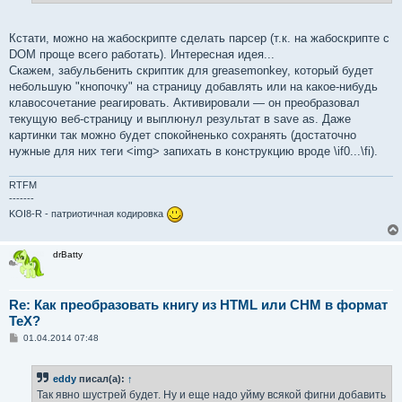
е
Кстати, можно на жабоскрипте сделать парсер (т.к. на жабоскрипте с
DOM проще всего работать). Интересная идея...
Скажем, забульбенить скриптик для greasemonkey, который будет
небольшую "кнопочку" на страницу добавлять или на какое-нибудь
клавосочетание реагировать. Активировали — он преобразовал
текущую веб-страницу и выплюнул результат в save as. Даже
картинки так можно будет спокойненько сохранять (достаточно
нужные для них теги <img> запихать в конструкцию вроде \if0...\fi).
RTFM
-------
KOI8-R - патриотичная кодировка
drBatty
Re: Как преобразовать книгу из HTML или CHM в формат
TeX?
С
01.04.2014 07:48
о
о
б
eddy
писал(а):
↑
щ
е
Так явно шустрей будет. Ну и еще надо уйму всякой фигни добавить
н