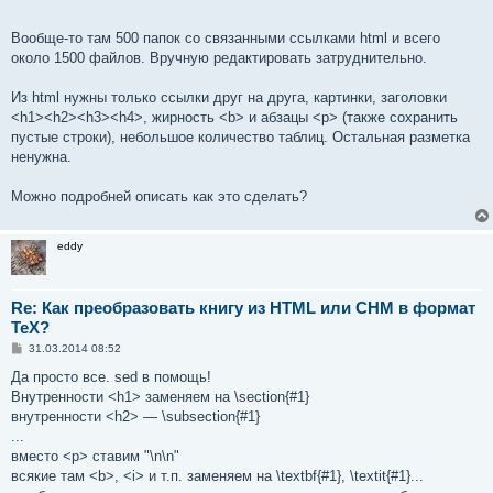
Вообще-то там 500 папок со связанными ссылками html и всего
около 1500 файлов. Вручную редактировать затруднительно.
Из html нужны только ссылки друг на друга, картинки, заголовки
<h1><h2><h3><h4>, жирность <b> и абзацы <p> (также сохранить
пустые строки), небольшое количество таблиц. Остальная разметка
ненужна.
Можно подробней описать как это сделать?
eddy
Re: Как преобразовать книгу из HTML или CHM в формат
TeX?
С
31.03.2014 08:52
о
о
Да просто все. sed в помощь!
б
Внутренности <h1> заменяем на \section{#1}
щ
е
внутренности <h2> — \subsection{#1}
н
...
и
е
вместо <p> ставим "\n\n"
всякие там <b>, <i> и т.п. заменяем на \textbf{#1}, \textit{#1}...