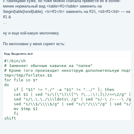
с таблицами хуже, но тоже можно сначала привести их в более-
менее нормальный вид <table>#1</table> заменить на
\begin{table}\end{table}, <tr>#1</tr> заменить на #1\\, <td>#1</td> — на
#1 &
...
ну и еще кой-какую мелочевку.
По мелочевке у меня скрипт есть:
Код:
Выделить всё
#!/bin/sh

# Заменяет обычные кавычки на "лапки"

# Кроме того производит некоторую дополнительную подго
tmp=/tmp/forlatex.$$

for file in $*

do

    if [ "$1" != "./" -a "$1" != "../" ]; then

    cat $1 | sed "s/\(\"\)\([^\ ?\.,:\!;]\)/<<\2/g" | s
    sed "s/\.\.\./\\\ldots\ /g" | sed "s/-\ /~---\ /g"
    sed "s/\\$/\\\\$/g" | sed "s/\^/\\\^/g" | sed "s/_/
    mv $tmp $1

    fi

shift

done