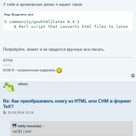
У себя в арчиковских репах я нашел такое:
Код:
Выделить всё
5 community/gnuhtml2latex 0.4-2

    A Perl script that converts html files to latex
Попробуйте, может и не придется вручную все писать.
RTFM
-------
KOI8-R - патриотичная кодировка
drBatty
Re: Как преобразовать книгу из HTML или CHM в формат
TeX?
С
31.03.2014 10:19
о
о
б
eddy
писал(а):
↑
щ
е
cat $1 | sed
н