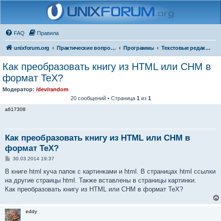
FAQ
Правила
unixforum.org
Практические вопросы
Программы
Текстовые редакторы
Как преобразовать книгу из HTML или CHM в
формат TeX?
Модератор:
/dev/random
20 сообщений • Страница
1
из
1
a617308
Как преобразовать книгу из HTML или CHM в
формат TeX?
С
30.03.2014 19:37
о
о
В книге html куча папок с картинками и html. В страницах html ссылки
б
на другие страицы html. Также вставлены в страницы картинки.
щ
е
Как преобразовать книгу из HTML или CHM в формат TeX?
н
и
е
eddy