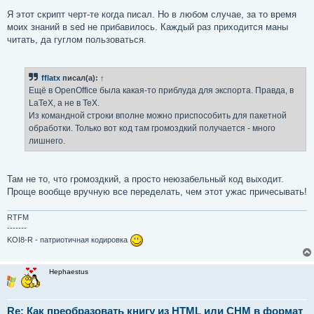
Я этот скрипт черт-те когда писал. Но в любом случае, за то время
моих знаний в sed не прибавилось. Каждый раз приходится маны
читать, да гуглом пользоваться.
fflatx
писал(а):
↑
Ещё в OpenOffice была какая-то приблуда для экспорта. Правда, в
LaTeX, а не в TeX.
Из командной строки вполне можно приспособить для пакетной
обработки. Только вот код там громоздкий получается - много
лишнего.
Там не то, что громоздкий, а просто неюзабельный код выходит.
Проще вообще вручную все переделать, чем этот ужас причесывать!
RTFM
-------
KOI8-R - патриотичная кодировка
Hephaestus
Re: Как преобразовать книгу из HTML или CHM в формат