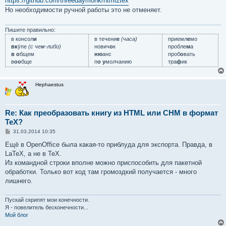
https://github.com/threedaymonk/html2tex
б
Но необходимости ручной работы это не отменяет.
щ
е
н
и
Пишите правильно:
е
в консол
и
в течени
е
(часа)
приемл
е
мо
вк
у́пе
(с чем-либо)
нович
о
к
пробле
м
а
в о
бщем
ню
анс
проб
о
вать
в
оо
бще
п
о у
молчанию
тра
ф
ик
Hephaestus
Re: Как преобразовать книгу из HTML или CHM в формат
TeX?
С
31.03.2014 10:35
о
о
Ещё в OpenOffice была какая-то приблуда для экспорта. Правда, в
б
LaTeX, а не в TeX.
щ
е
Из командной строки вполне можно приспособить для пакетной
н
обработки. Только вот код там громоздкий получается - много
и
е
лишнего.
Пускай скрипят мои конечности.
Я - повелитель бесконечности...
Мой блог