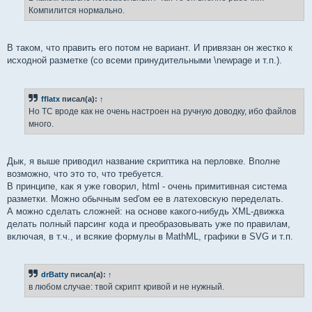
н
Компилится нормально.
и
е
В таком, что править его потом не вариант. И привязан он жестко к
исходной разметке (со всеми принудительными \newpage и т.п.).
fflatx
писал(а):
↑
Но ТС вроде как не очень настроен на ручную доводку, ибо файлов
много.
Дык, я выше приводил название скриптика на перловке. Вполне
возможно, что это то, что требуется.
В принципе, как я уже говорил, html - очень примитивная система
разметки. Можно обычным sed'ом ее в латеховскую переделать.
А можно сделать сложней: на основе какого-нибудь XML-движка
делать полный парсинг кода и преобразовывать уже по правилам,
включая, в т.ч., и всякие формулы в MathML, графики в SVG и т.п.
drBatty
писал(а):
↑
в любом случае: твой скрипт кривой и не нужный.