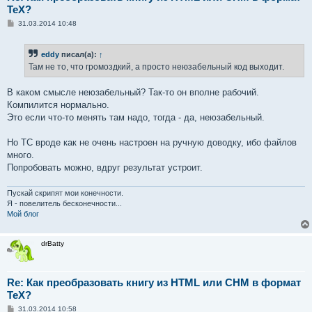
TeX?
С
31.03.2014 10:48
о
о
б
eddy
писал(а):
↑
щ
е
Там не то, что громоздкий, а просто неюзабельный код выходит.
н
и
е
В каком смысле неюзабельный? Так-то он вполне рабочий.
Компилится нормально.
Это если что-то менять там надо, тогда - да, неюзабельный.
Но ТС вроде как не очень настроен на ручную доводку, ибо файлов
много.
Попробовать можно, вдруг результат устроит.
Пускай скрипят мои конечности.
Я - повелитель бесконечности...
Мой блог
drBatty
Re: Как преобразовать книгу из HTML или CHM в формат
TeX?
С
31.03.2014 10:58