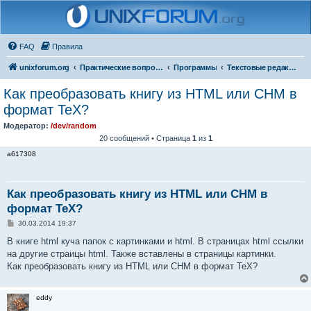
FAQ
Правила
unixforum.org
Практические вопросы
Программы
Текстовые редакторы
Как преобразовать книгу из HTML или CHM в
формат TeX?
Модератор:
/dev/random
20 сообщений • Страница
1
из
1
a617308
Как преобразовать книгу из HTML или CHM в
формат TeX?
С
30.03.2014 19:37
о
о
В книге html куча папок с картинками и html. В страницах html ссылки
б
на другие страицы html. Также вставлены в страницы картинки.
щ
е
Как преобразовать книгу из HTML или CHM в формат TeX?
н
и
е
eddy