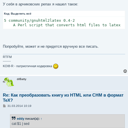
У себя в арчиковских репах я нашел такое:
Код:
Выделить всё
5 community/gnuhtml2latex 0.4-2

    A Perl script that converts html files to latex
Попробуйте, может и не придется вручную все писать.
RTFM
-------
KOI8-R - патриотичная кодировка
drBatty
Re: Как преобразовать книгу из HTML или CHM в формат
TeX?
С
31.03.2014 10:19
о
о
б
eddy
писал(а):
↑
щ
е
cat $1 | sed
н