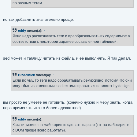
по разным тегам.
и
е
но так добавлять значительно проще.
eddy
писал(а):
↑
Явно надо распознавать теги и преобразовывать их содержимое в
соответствии с некоторой заранее составленной таблицей.
sed может и таблицу читать из файла, и её выполнять. Я так делал.
Bizdelnick
писал(а):
↑
Если по уму, то теги надо обрабатывать рекурсивно, потому что они
могут быть вложенными. sed с этим справиться не может by design.
вы просто не умеете её готовить. (конечно нужно и меру знать, когда
пора применять что-то более адекватное)
eddy
писал(а):
↑
Кстати, можно на жабоскрипте сделать парсер (т.к. на жабоскрипте
с DOM проще всего работать).