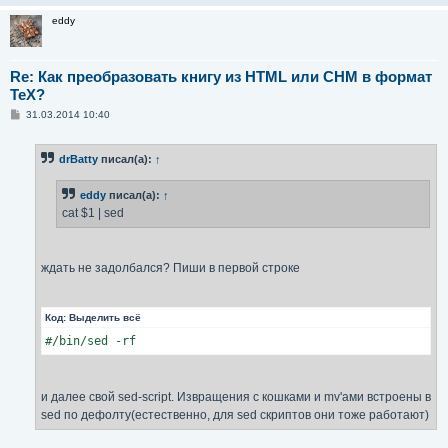
eddy
Re: Как преобразовать книгу из HTML или CHM в формат
TeX?
С
31.03.2014 10:40
о
о
б
drBatty
писал(а):
↑
щ
е
н
eddy
писал(а):
↑
и
е
cat $1 | sed
ждать не задолбался? Пиши в первой строке
Код:
Выделить всё
#/bin/sed -rf
и далее свой sed-script. Извращения с кошками и mv'ами встроены в
sed по дефолту(естественно, для sed скриптов они тоже работают)