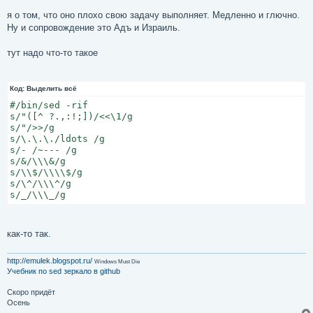
я о том, что оно плохо свою задачу выполняет. Медленно и глючно.
Ну и сопровождение это Адъ и Израиль.
тут надо что-то такое
Код:
Выделить всё
#/bin/sed -rif

s/"([^ ?.,:!;])/<<\1/g

s/"/>>/g

s/\.\.\./ldots /g

s/- /~--- /g

s/&/\\\&/g

s/\\$/\\\\$/g

s/\^/\\\^/g

s/_/\\\_/g
как-то так.
http://emulek.blogspot.ru/
Windows Must Die
Учебник по sed
зеркало в github
Скоро придёт
Осень