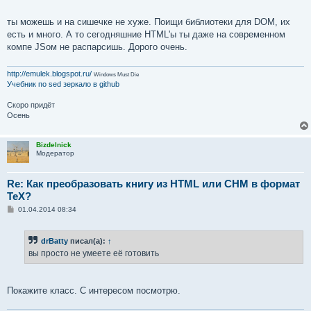
ты можешь и на сишечке не хуже. Поищи библиотеки для DOM, их
есть и много. А то сегодняшние HTML'ы ты даже на современном
компе JSом не распарсишь. Дорого очень.
http://emulek.blogspot.ru/
Windows Must Die
Учебник по sed
зеркало в github
Скоро придёт
Осень
Bizdelnick
Модератор
Re: Как преобразовать книгу из HTML или CHM в формат
TeX?
С
01.04.2014 08:34
о
о
б
drBatty
писал(а):
↑
щ
е
вы просто не умеете её готовить
н
и
е
Покажите класс. С интересом посмотрю.