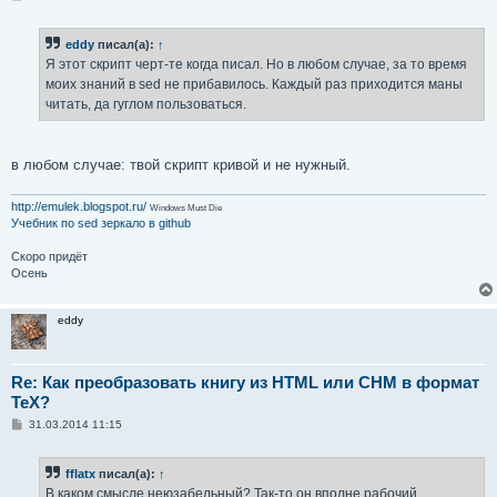
о
о
б
eddy
писал(а):
↑
щ
е
Я этот скрипт черт-те когда писал. Но в любом случае, за то время
н
моих знаний в sed не прибавилось. Каждый раз приходится маны
и
е
читать, да гуглом пользоваться.
в любом случае: твой скрипт кривой и не нужный.
http://emulek.blogspot.ru/
Windows Must Die
Учебник по sed
зеркало в github
Скоро придёт
Осень
eddy
Re: Как преобразовать книгу из HTML или CHM в формат
TeX?
С
31.03.2014 11:15
о
о
б
fflatx
писал(а):
↑
щ
е
В каком смысле неюзабельный? Так-то он вполне рабочий.