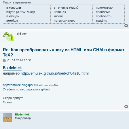
Пишите правильно:
в консол
и
в течени
е
(часа)
приемл
е
мо
вк
у́пе
(с чем-либо)
нович
о
к
пробле
м
а
в о
бщем
ню
анс
проб
о
вать
в
оо
бще
п
о у
молчанию
тра
ф
ик
drBatty
Re: Как преобразовать книгу из HTML или CHM в формат
TeX?
С
01.04.2014 10:31
о
о
Bizdelnick
б
например
http://emulek.github.io/sed/ch04s10.html
щ
е
н
и
http://emulek.blogspot.ru/
Windows Must Die
е
Учебник по sed
зеркало в github
Скоро придёт
Осень
Bizdelnick
Модератор