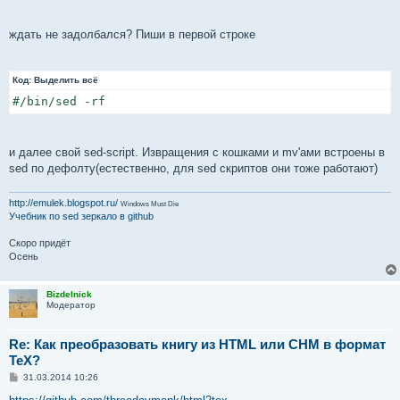
и
е
ждать не задолбался? Пиши в первой строке
Код:
Выделить всё
#/bin/sed -rf
и далее свой sed-script. Извращения с кошками и mv'ами встроены в
sed по дефолту(естественно, для sed скриптов они тоже работают)
http://emulek.blogspot.ru/
Windows Must Die
Учебник по sed
зеркало в github
Скоро придёт
Осень
Bizdelnick
Модератор
Re: Как преобразовать книгу из HTML или CHM в формат
TeX?
С
31.03.2014 10:26
о
о