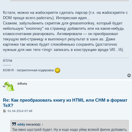
е
Кстати, можно на жабоскрипте сделать парсер (т.к. на жабоскрипте с
DOM проще всего работать). Интересная идея...
Скажем, забульбенить скриптик для greasemonkey, который будет
небольшую "кнопочку" на страницу добавлять или на какое-нибудь
клавосочетание реагировать. Активировали — он преобразовал
текущую веб-страницу и выплюнул результат в save as. Даже
картинки так можно будет спокойненько сохранять (достаточно
нужные для них теги <img> запихать в конструкцию вроде \if0...\fi).
RTFM
-------
KOI8-R - патриотичная кодировка
drBatty
Re: Как преобразовать книгу из HTML или CHM в формат
TeX?
С
01.04.2014 07:48
о
о
б
eddy
писал(а):
↑
щ
е
Так явно шустрей будет. Ну и еще надо уйму всякой фигни добавить
н