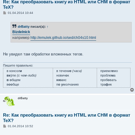
Re: Как преобразовать книгу из HTML или CHM в формат
TeX?
С
01.04.2014 10:44
о
о
б
drBatty
писал(а):
↑
щ
е
Bizdelnick
н
например
http://emulek.github.io/sed/ch04s10.html
и
е
Не увидел там обработки вложенных тегов.
Пишите правильно:
в консол
и
в течени
е
(часа)
приемл
е
мо
вк
у́пе
(с чем-либо)
нович
о
к
пробле
м
а
в о
бщем
ню
анс
проб
о
вать
в
оо
бще
п
о у
молчанию
тра
ф
ик
drBatty
Re: Как преобразовать книгу из HTML или CHM в формат
TeX?
С
01.04.2014 10:52
о
о