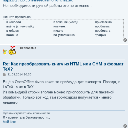
https://github.com/threedaymonk/html2tex
б
Но необходимости ручной работы это не отменяет.
щ
е
н
и
Пишите правильно:
е
в консол
и
в течени
е
(часа)
приемл
е
мо
вк
у́пе
(с чем-либо)
нович
о
к
пробле
м
а
в о
бщем
ню
анс
проб
о
вать
в
оо
бще
п
о у
молчанию
тра
ф
ик
Hephaestus
Re: Как преобразовать книгу из HTML или CHM в формат
TeX?
С
31.03.2014 10:35
о
о
Ещё в OpenOffice была какая-то приблуда для экспорта. Правда, в
б
LaTeX, а не в TeX.
щ
е
Из командной строки вполне можно приспособить для пакетной
н
обработки. Только вот код там громоздкий получается - много
и
е
лишнего.
Пускай скрипят мои конечности.
Я - повелитель бесконечности...
Мой блог