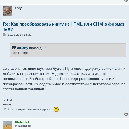
eddy
Re: Как преобразовать книгу из HTML или CHM в формат
TeX?
С
31.03.2014 16:21
о
о
б
drBatty
писал(а):
↑
щ
е
как-то так.
н
и
е
согласен. Так явно шустрей будет. Ну и еще надо уйму всякой фигни
добавить по разным тегам. Я даже не знаю, как это делать
правильно, чтобы быстро было. Явно надо распознавать теги и
преобразовывать их содержимое в соответствии с некоторой заранее
составленной таблицей.
RTFM
-------
KOI8-R - патриотичная кодировка
Bizdelnick
Модератор