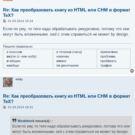
Re: Как преобразовать книгу из HTML или CHM в формат
TeX?
С
31.03.2014 16:24
о
о
Если по уму, то теги надо обрабатывать рекурсивно, потому что они
б
могут быть вложенными. sed с этим справиться не может by design.
щ
е
н
и
Пишите правильно:
е
в консол
и
в течени
е
(часа)
приемл
е
мо
вк
у́пе
(с чем-либо)
нович
о
к
пробле
м
а
в о
бщем
ню
анс
проб
о
вать
в
оо
бще
п
о у
молчанию
тра
ф
ик
eddy
Re: Как преобразовать книгу из HTML или CHM в формат
TeX?
С
31.03.2014 18:31
о
о
б
Bizdelnick
писал(а):
↑
щ
е
Если по уму, то теги надо обрабатывать рекурсивно, потому что они
н
могут быть вложенными. sed с этим справиться не может by design.
и