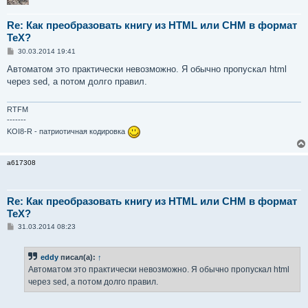
Re: Как преобразовать книгу из HTML или CHM в формат
TeX?
С
30.03.2014 19:41
о
о
Автоматом это практически невозможно. Я обычно пропускал html
б
через sed, а потом долго правил.
щ
е
н
и
RTFM
е
-------
KOI8-R - патриотичная кодировка
a617308
Re: Как преобразовать книгу из HTML или CHM в формат
TeX?
С
31.03.2014 08:23
о
о
б
eddy
писал(а):
↑
щ
е
Автоматом это практически невозможно. Я обычно пропускал html
н
через sed, а потом долго правил.
и
е