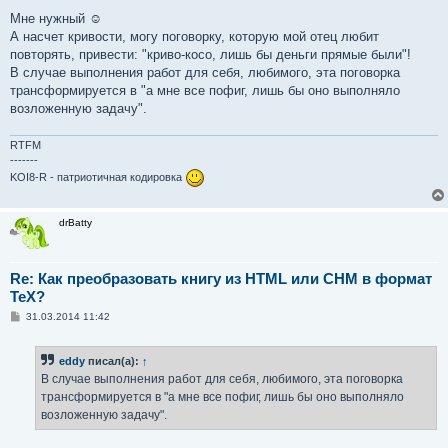
Мне нужный ☺
А насчет кривости, могу поговорку, которую мой отец любит
повторять, привести: "криво-косо, лишь бы деньги прямые были"!
В случае выполнения работ для себя, любимого, эта поговорка
трансформируется в "а мне все пофиг, лишь бы оно выполняло
возложенную задачу".
RTFM
-------
KOI8-R - патриотичная кодировка
drBatty
Re: Как преобразовать книгу из HTML или CHM в формат
TeX?
С
31.03.2014 11:42
о
о
б
eddy
писал(а):
↑
щ
е
В случае выполнения работ для себя, любимого, эта поговорка
н
трансформируется в "а мне все пофиг, лишь бы оно выполняло
и
е
возложенную задачу".