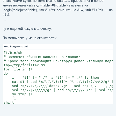
с таблицами хуже, но тоже можно сначала привести их в более-
менее нормальный вид <table>#1</table> заменить на
\begin{table}\end{table}, <tr>#1</tr> заменить на #1\\, <td>#1</td> — на
#1 &
...
ну и еще кой-какую мелочевку.
По мелочевке у меня скрипт есть:
Код:
Выделить всё
#!/bin/sh

# Заменяет обычные кавычки на "лапки"

# Кроме того производит некоторую дополнительную подго
tmp=/tmp/forlatex.$$

for file in $*

do

    if [ "$1" != "./" -a "$1" != "../" ]; then

    cat $1 | sed "s/\(\"\)\([^\ ?\.,:\!;]\)/<<\2/g" | s
    sed "s/\.\.\./\\\ldots\ /g" | sed "s/-\ /~---\ /g"
    sed "s/\\$/\\\\$/g" | sed "s/\^/\\\^/g" | sed "s/_/
    mv $tmp $1

    fi

shift

done