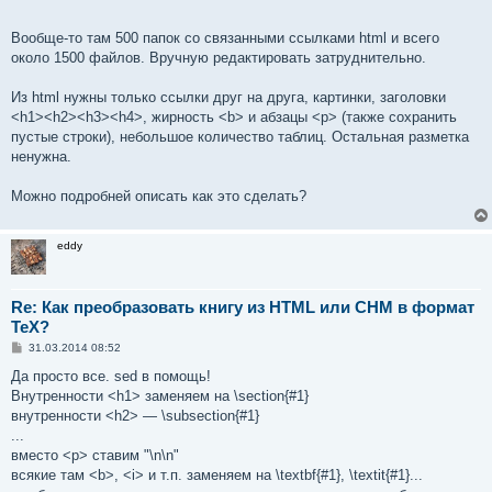
Вообще-то там 500 папок со связанными ссылками html и всего
около 1500 файлов. Вручную редактировать затруднительно.
Из html нужны только ссылки друг на друга, картинки, заголовки
<h1><h2><h3><h4>, жирность <b> и абзацы <p> (также сохранить
пустые строки), небольшое количество таблиц. Остальная разметка
ненужна.
Можно подробней описать как это сделать?
eddy
Re: Как преобразовать книгу из HTML или CHM в формат
TeX?
С
31.03.2014 08:52
о
о
Да просто все. sed в помощь!
б
Внутренности <h1> заменяем на \section{#1}
щ
е
внутренности <h2> — \subsection{#1}
н
...
и
е
вместо <p> ставим "\n\n"
всякие там <b>, <i> и т.п. заменяем на \textbf{#1}, \textit{#1}...