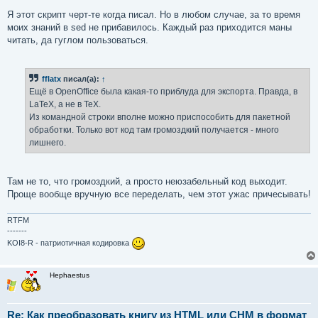
Я этот скрипт черт-те когда писал. Но в любом случае, за то время
моих знаний в sed не прибавилось. Каждый раз приходится маны
читать, да гуглом пользоваться.
fflatx
писал(а):
↑
Ещё в OpenOffice была какая-то приблуда для экспорта. Правда, в
LaTeX, а не в TeX.
Из командной строки вполне можно приспособить для пакетной
обработки. Только вот код там громоздкий получается - много
лишнего.
Там не то, что громоздкий, а просто неюзабельный код выходит.
Проще вообще вручную все переделать, чем этот ужас причесывать!
RTFM
-------
KOI8-R - патриотичная кодировка
Hephaestus
Re: Как преобразовать книгу из HTML или CHM в формат