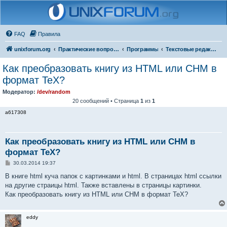
FAQ
Правила
unixforum.org
Практические вопросы
Программы
Текстовые редакторы
Как преобразовать книгу из HTML или CHM в
формат TeX?
Модератор:
/dev/random
20 сообщений • Страница
1
из
1
a617308
Как преобразовать книгу из HTML или CHM в
формат TeX?
С
30.03.2014 19:37
о
о
В книге html куча папок с картинками и html. В страницах html ссылки
б
на другие страицы html. Также вставлены в страницы картинки.
щ
е
Как преобразовать книгу из HTML или CHM в формат TeX?
н
и
е
eddy