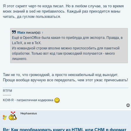
Я этот скрипт черт-те когда писал. Но в любом случае, за то время
моих знаний в sed не прибавилось. Каждый раз приходится маны
читать, да гуглом пользоваться.
fflatx
писал(а):
↑
Ещё в OpenOffice была какая-то приблуда для экспорта. Правда, в
LaTeX, а не в TeX.
Из командной строки вполне можно приспособить для пакетной
обработки. Только вот код там громоздкий получается - много
лишнего.
Там не то, что громоздкий, а просто неюзабельный код выходит.
Проще вообще вручную все переделать, чем этот ужас причесывать!
RTFM
-------
KOI8-R - патриотичная кодировка
Hephaestus
Re: Как преобразовать книгу из HTML или CHM в формат