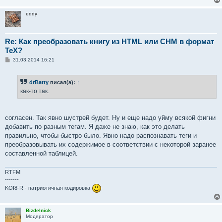
eddy
Re: Как преобразовать книгу из HTML или CHM в формат
TeX?
С
31.03.2014 16:21
о
о
б
drBatty
писал(а):
↑
щ
е
как-то так.
н
и
е
согласен. Так явно шустрей будет. Ну и еще надо уйму всякой фигни
добавить по разным тегам. Я даже не знаю, как это делать
правильно, чтобы быстро было. Явно надо распознавать теги и
преобразовывать их содержимое в соответствии с некоторой заранее
составленной таблицей.
RTFM
-------
KOI8-R - патриотичная кодировка
Bizdelnick
Модератор