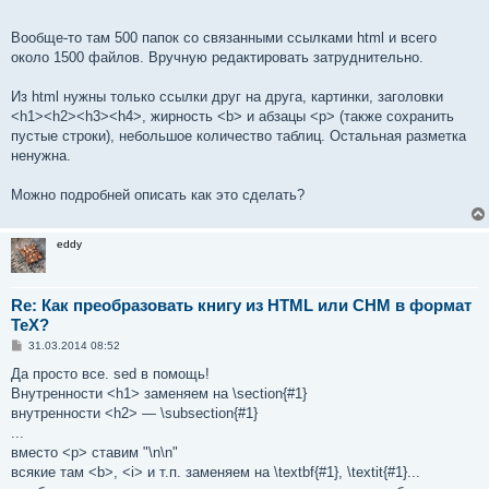
Вообще-то там 500 папок со связанными ссылками html и всего
около 1500 файлов. Вручную редактировать затруднительно.
Из html нужны только ссылки друг на друга, картинки, заголовки
<h1><h2><h3><h4>, жирность <b> и абзацы <p> (также сохранить
пустые строки), небольшое количество таблиц. Остальная разметка
ненужна.
Можно подробней описать как это сделать?
eddy
Re: Как преобразовать книгу из HTML или CHM в формат
TeX?
С
31.03.2014 08:52
о
о
Да просто все. sed в помощь!
б
Внутренности <h1> заменяем на \section{#1}
щ
е
внутренности <h2> — \subsection{#1}
н
...
и
е
вместо <p> ставим "\n\n"
всякие там <b>, <i> и т.п. заменяем на \textbf{#1}, \textit{#1}...