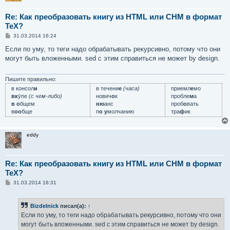
Re: Как преобразовать книгу из HTML или CHM в формат
TeX?
С
31.03.2014 16:24
о
о
Если по уму, то теги надо обрабатывать рекурсивно, потому что они
б
могут быть вложенными. sed с этим справиться не может by design.
щ
е
н
и
Пишите правильно:
е
в консол
и
в течени
е
(часа)
приемл
е
мо
вк
у́пе
(с чем-либо)
нович
о
к
пробле
м
а
в о
бщем
ню
анс
проб
о
вать
в
оо
бще
п
о у
молчанию
тра
ф
ик
eddy
Re: Как преобразовать книгу из HTML или CHM в формат
TeX?
С
31.03.2014 18:31
о
о
б
Bizdelnick
писал(а):
↑
щ
е
Если по уму, то теги надо обрабатывать рекурсивно, потому что они
н
могут быть вложенными. sed с этим справиться не может by design.
и