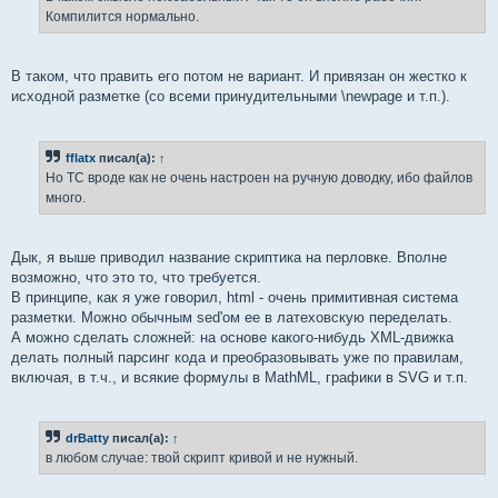
н
Компилится нормально.
и
е
В таком, что править его потом не вариант. И привязан он жестко к
исходной разметке (со всеми принудительными \newpage и т.п.).
fflatx
писал(а):
↑
Но ТС вроде как не очень настроен на ручную доводку, ибо файлов
много.
Дык, я выше приводил название скриптика на перловке. Вполне
возможно, что это то, что требуется.
В принципе, как я уже говорил, html - очень примитивная система
разметки. Можно обычным sed'ом ее в латеховскую переделать.
А можно сделать сложней: на основе какого-нибудь XML-движка
делать полный парсинг кода и преобразовывать уже по правилам,
включая, в т.ч., и всякие формулы в MathML, графики в SVG и т.п.
drBatty
писал(а):
↑
в любом случае: твой скрипт кривой и не нужный.