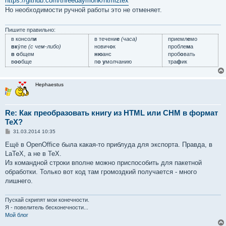
https://github.com/threedaymonk/html2tex
б
Но необходимости ручной работы это не отменяет.
щ
е
н
и
Пишите правильно:
е
в консол
и
в течени
е
(часа)
приемл
е
мо
вк
у́пе
(с чем-либо)
нович
о
к
пробле
м
а
в о
бщем
ню
анс
проб
о
вать
в
оо
бще
п
о у
молчанию
тра
ф
ик
Hephaestus
Re: Как преобразовать книгу из HTML или CHM в формат
TeX?
С
31.03.2014 10:35
о
о
Ещё в OpenOffice была какая-то приблуда для экспорта. Правда, в
б
LaTeX, а не в TeX.
щ
е
Из командной строки вполне можно приспособить для пакетной
н
обработки. Только вот код там громоздкий получается - много
и
е
лишнего.
Пускай скрипят мои конечности.
Я - повелитель бесконечности...
Мой блог