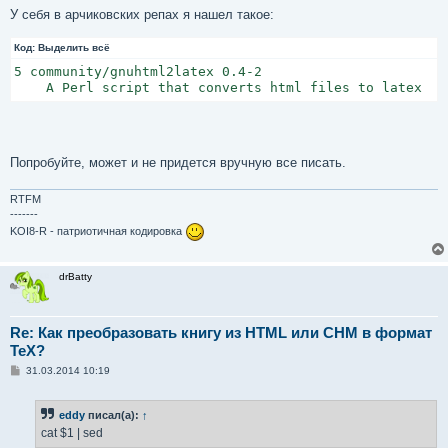
У себя в арчиковских репах я нашел такое:
Код:
Выделить всё
5 community/gnuhtml2latex 0.4-2

    A Perl script that converts html files to latex
Попробуйте, может и не придется вручную все писать.
RTFM
-------
KOI8-R - патриотичная кодировка
drBatty
Re: Как преобразовать книгу из HTML или CHM в формат
TeX?
С
31.03.2014 10:19
о
о
б
eddy
писал(а):
↑
щ
е
cat $1 | sed
н