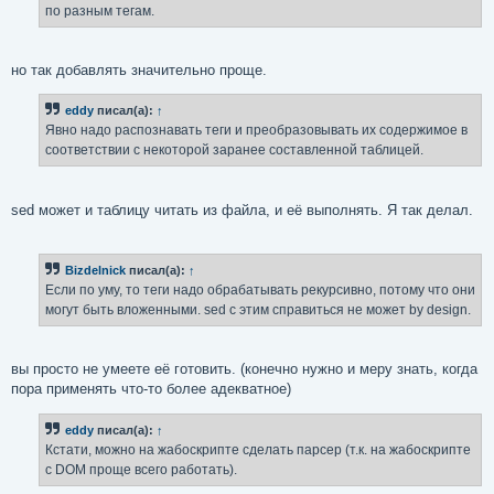
по разным тегам.
и
е
но так добавлять значительно проще.
eddy
писал(а):
↑
Явно надо распознавать теги и преобразовывать их содержимое в
соответствии с некоторой заранее составленной таблицей.
sed может и таблицу читать из файла, и её выполнять. Я так делал.
Bizdelnick
писал(а):
↑
Если по уму, то теги надо обрабатывать рекурсивно, потому что они
могут быть вложенными. sed с этим справиться не может by design.
вы просто не умеете её готовить. (конечно нужно и меру знать, когда
пора применять что-то более адекватное)
eddy
писал(а):
↑
Кстати, можно на жабоскрипте сделать парсер (т.к. на жабоскрипте
с DOM проще всего работать).