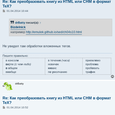
Re: Как преобразовать книгу из HTML или CHM в формат
TeX?
С
01.04.2014 10:44
о
о
б
drBatty
писал(а):
↑
щ
е
Bizdelnick
н
например
http://emulek.github.io/sed/ch04s10.html
и
е
Не увидел там обработки вложенных тегов.
Пишите правильно:
в консол
и
в течени
е
(часа)
приемл
е
мо
вк
у́пе
(с чем-либо)
нович
о
к
пробле
м
а
в о
бщем
ню
анс
проб
о
вать
в
оо
бще
п
о у
молчанию
тра
ф
ик
drBatty
Re: Как преобразовать книгу из HTML или CHM в формат
TeX?
С
01.04.2014 10:52
о
о