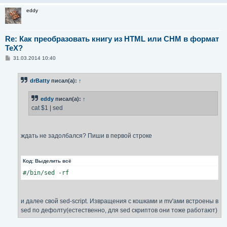
eddy
Re: Как преобразовать книгу из HTML или CHM в формат
TeX?
С
31.03.2014 10:40
о
о
б
drBatty
писал(а):
↑
щ
е
н
eddy
писал(а):
↑
и
е
cat $1 | sed
ждать не задолбался? Пиши в первой строке
Код:
Выделить всё
#/bin/sed -rf
и далее свой sed-script. Извращения с кошками и mv'ами встроены в
sed по дефолту(естественно, для sed скриптов они тоже работают)