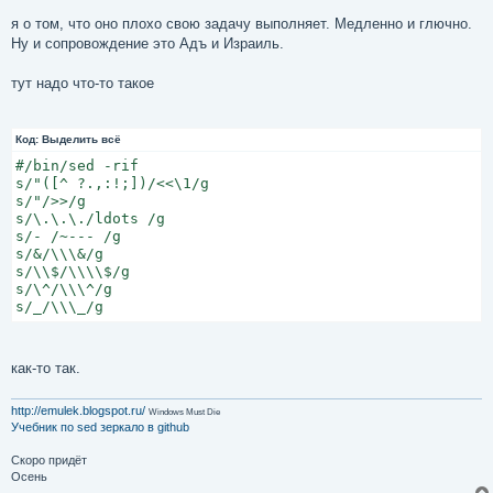
я о том, что оно плохо свою задачу выполняет. Медленно и глючно.
Ну и сопровождение это Адъ и Израиль.
тут надо что-то такое
Код:
Выделить всё
#/bin/sed -rif

s/"([^ ?.,:!;])/<<\1/g

s/"/>>/g

s/\.\.\./ldots /g

s/- /~--- /g

s/&/\\\&/g

s/\\$/\\\\$/g

s/\^/\\\^/g

s/_/\\\_/g
как-то так.
http://emulek.blogspot.ru/
Windows Must Die
Учебник по sed
зеркало в github
Скоро придёт
Осень