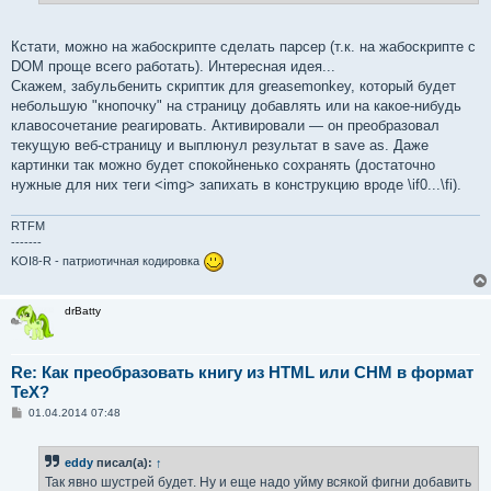
е
Кстати, можно на жабоскрипте сделать парсер (т.к. на жабоскрипте с
DOM проще всего работать). Интересная идея...
Скажем, забульбенить скриптик для greasemonkey, который будет
небольшую "кнопочку" на страницу добавлять или на какое-нибудь
клавосочетание реагировать. Активировали — он преобразовал
текущую веб-страницу и выплюнул результат в save as. Даже
картинки так можно будет спокойненько сохранять (достаточно
нужные для них теги <img> запихать в конструкцию вроде \if0...\fi).
RTFM
-------
KOI8-R - патриотичная кодировка
drBatty
Re: Как преобразовать книгу из HTML или CHM в формат
TeX?
С
01.04.2014 07:48
о
о
б
eddy
писал(а):
↑
щ
е
Так явно шустрей будет. Ну и еще надо уйму всякой фигни добавить
н