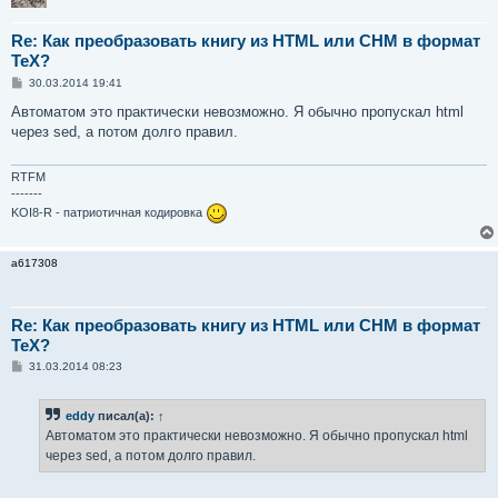
Re: Как преобразовать книгу из HTML или CHM в формат
TeX?
С
30.03.2014 19:41
о
о
Автоматом это практически невозможно. Я обычно пропускал html
б
через sed, а потом долго правил.
щ
е
н
и
RTFM
е
-------
KOI8-R - патриотичная кодировка
a617308
Re: Как преобразовать книгу из HTML или CHM в формат
TeX?
С
31.03.2014 08:23
о
о
б
eddy
писал(а):
↑
щ
е
Автоматом это практически невозможно. Я обычно пропускал html
н
через sed, а потом долго правил.
и
е