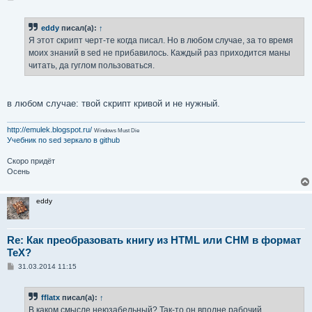
о
о
б
eddy
писал(а):
↑
щ
е
Я этот скрипт черт-те когда писал. Но в любом случае, за то время
н
моих знаний в sed не прибавилось. Каждый раз приходится маны
и
е
читать, да гуглом пользоваться.
в любом случае: твой скрипт кривой и не нужный.
http://emulek.blogspot.ru/
Windows Must Die
Учебник по sed
зеркало в github
Скоро придёт
Осень
eddy
Re: Как преобразовать книгу из HTML или CHM в формат
TeX?
С
31.03.2014 11:15
о
о
б
fflatx
писал(а):
↑
щ
е
В каком смысле неюзабельный? Так-то он вполне рабочий.