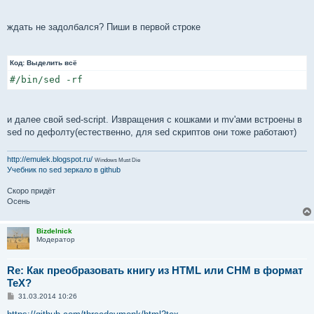
и
е
ждать не задолбался? Пиши в первой строке
Код:
Выделить всё
#/bin/sed -rf
и далее свой sed-script. Извращения с кошками и mv'ами встроены в
sed по дефолту(естественно, для sed скриптов они тоже работают)
http://emulek.blogspot.ru/
Windows Must Die
Учебник по sed
зеркало в github
Скоро придёт
Осень
Bizdelnick
Модератор
Re: Как преобразовать книгу из HTML или CHM в формат
TeX?
С
31.03.2014 10:26
о
о