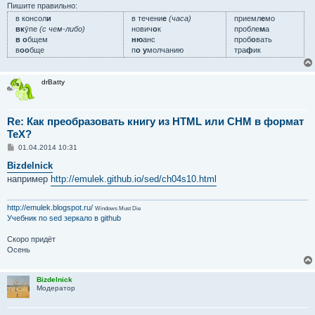
Пишите правильно:
в консол
и
в течени
е
(часа)
приемл
е
мо
вк
у́пе
(с чем-либо)
нович
о
к
пробле
м
а
в о
бщем
ню
анс
проб
о
вать
в
оо
бще
п
о у
молчанию
тра
ф
ик
drBatty
Re: Как преобразовать книгу из HTML или CHM в формат
TeX?
С
01.04.2014 10:31
о
о
Bizdelnick
б
например
http://emulek.github.io/sed/ch04s10.html
щ
е
н
и
http://emulek.blogspot.ru/
Windows Must Die
е
Учебник по sed
зеркало в github
Скоро придёт
Осень
Bizdelnick
Модератор