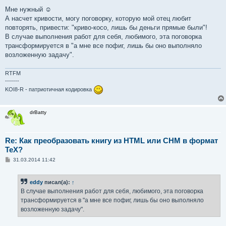
Мне нужный ☺
А насчет кривости, могу поговорку, которую мой отец любит
повторять, привести: "криво-косо, лишь бы деньги прямые были"!
В случае выполнения работ для себя, любимого, эта поговорка
трансформируется в "а мне все пофиг, лишь бы оно выполняло
возложенную задачу".
RTFM
-------
KOI8-R - патриотичная кодировка
drBatty
Re: Как преобразовать книгу из HTML или CHM в формат
TeX?
С
31.03.2014 11:42
о
о
б
eddy
писал(а):
↑
щ
е
В случае выполнения работ для себя, любимого, эта поговорка
н
трансформируется в "а мне все пофиг, лишь бы оно выполняло
и
е
возложенную задачу".