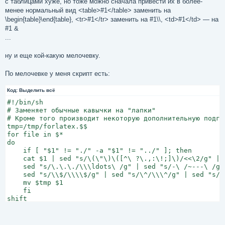
с таблицами хуже, но тоже можно сначала привести их в более-
менее нормальный вид <table>#1</table> заменить на
\begin{table}\end{table}, <tr>#1</tr> заменить на #1\\, <td>#1</td> — на
#1 &
...
ну и еще кой-какую мелочевку.
По мелочевке у меня скрипт есть:
Код:
Выделить всё
#!/bin/sh

# Заменяет обычные кавычки на "лапки"

# Кроме того производит некоторую дополнительную подго
tmp=/tmp/forlatex.$$

for file in $*

do

    if [ "$1" != "./" -a "$1" != "../" ]; then

    cat $1 | sed "s/\(\"\)\([^\ ?\.,:\!;]\)/<<\2/g" | s
    sed "s/\.\.\./\\\ldots\ /g" | sed "s/-\ /~---\ /g"
    sed "s/\\$/\\\\$/g" | sed "s/\^/\\\^/g" | sed "s/_/
    mv $tmp $1

    fi

shift

done