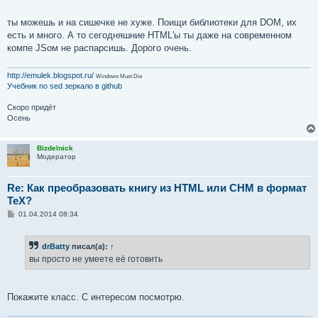
ты можешь и на сишечке не хуже. Поищи библиотеки для DOM, их
есть и много. А то сегодняшние HTML'ы ты даже на современном
компе JSом не распарсишь. Дорого очень.
http://emulek.blogspot.ru/
Windows Must Die
Учебник по sed
зеркало в github
Скоро придёт
Осень
Bizdelnick
Модератор
Re: Как преобразовать книгу из HTML или CHM в формат
TeX?
С
01.04.2014 08:34
о
о
б
drBatty
писал(а):
↑
щ
е
вы просто не умеете её готовить
н
и
е
Покажите класс. С интересом посмотрю.