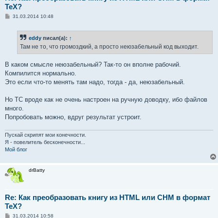
TeX?
С
31.03.2014 10:48
о
о
б
eddy
писал(а):
↑
щ
е
Там не то, что громоздкий, а просто неюзабельный код выходит.
н
и
е
В каком смысле неюзабельный? Так-то он вполне рабочий.
Компилится нормально.
Это если что-то менять там надо, тогда - да, неюзабельный.
Но ТС вроде как не очень настроен на ручную доводку, ибо файлов
много.
Попробовать можно, вдруг результат устроит.
Пускай скрипят мои конечности.
Я - повелитель бесконечности...
Мой блог
drBatty
Re: Как преобразовать книгу из HTML или CHM в формат
TeX?
С
31.03.2014 10:58