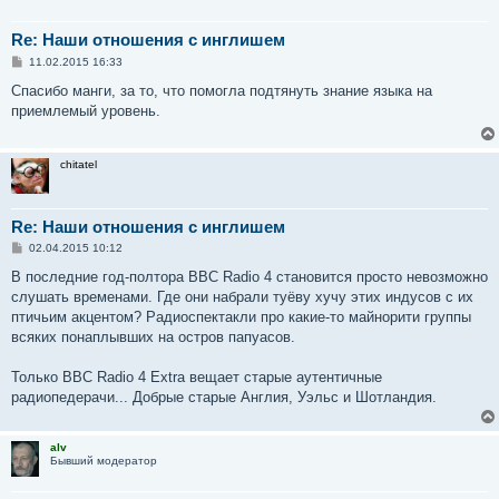
Re: Наши отношения с инглишем
С
11.02.2015 16:33
о
о
Спасибо манги, за то, что помогла подтянуть знание языка на
б
приемлемый уровень.
щ
е
н
и
chitatel
е
Re: Наши отношения с инглишем
С
02.04.2015 10:12
о
о
В последние год-полтора BBC Radio 4 становится просто невозможно
б
слушать временами. Где они набрали туёву хучу этих индусов с их
щ
е
птичьим акцентом? Радиоспектакли про какие-то майнорити группы
н
всяких понаплывших на остров папуасов.
и
е
Только BBC Radio 4 Extra вещает старые аутентичные
радиопедерачи... Добрые старые Англия, Уэльс и Шотландия.
alv
Бывший модератор