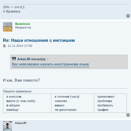
10% — это 0,1.
© Bizdelnick
Bizdelnick
Модератор
Re: Наши отношения с инглишем
С
11.11.2014 17:50
о
о
б
ArkanJR
писал(а):
↑
щ
е
Вас невозможно научить иностранному языку.
н
и
е
И как, Вам помогло?
Пишите правильно:
в консол
и
в течени
е
(часа)
приемл
е
мо
вк
у́пе
(с чем-либо)
нович
о
к
пробле
м
а
в о
бщем
ню
анс
проб
о
вать
в
оо
бще
п
о у
молчанию
тра
ф
ик
ArkanJR