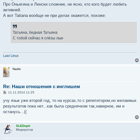
Про Оньегина и Ленски сложнее, не ясно, кто кого будет любить
активней.
А вот Tatiana вообще не при делах окажется, похоже:
Татьяна, бедная Татьяна
С тобой сейчас я слёзы лью
Last Linux
Nadin
Re: Наши отношения с инглишем
С
11.11.2014 11:25
о
о
учу язык уже второй год, то на курсах,то с репититором,но желаемых
б
результатов пока нет...как была среднячком так,наверное, им и
щ
е
останусь...((
н
и
е
SLEDopit
Модератор