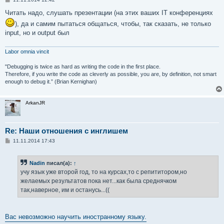
о
о
Читать надо, слушать презентации (на этих ваших IT конференциях
б
), да и самим пытаться общаться, чтобы, так сказать, не только
щ
е
input, но и output был
н
и
е
Labor omnia vincit
"Debugging is twice as hard as writing the code in the first place.
Therefore, if you write the code as cleverly as possible, you are, by definition, not smart
enough to debug it.” (Brian Kernighan)
ArkanJR
Re: Наши отношения с инглишем
С
11.11.2014 17:43
о
о
б
Nadin
писал(а):
↑
щ
е
учу язык уже второй год, то на курсах,то с репититором,но
н
желаемых результатов пока нет...как была среднячком
и
е
так,наверное, им и останусь...((
Вас невозможно научить иностранному языку.