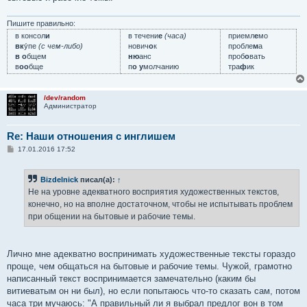
Пишите правильно:
в консол
и
в течени
е
(часа)
приемл
е
мо
вк
у́пе
(с чем-либо)
нович
о
к
пробле
м
а
в о
бщем
ню
анс
проб
о
вать
в
оо
бще
п
о у
молчанию
тра
ф
ик
/dev/random
Администратор
Re: Наши отношения с инглишем
С
17.01.2016 17:52
о
о
б
Bizdelnick
писал(а):
↑
щ
е
Не на уровне адекватного восприятия художественных текстов,
н
конечно, но на вполне достаточном, чтобы не испытывать проблем
и
е
при общении на бытовые и рабочие темы.
Лично мне адекватно воспринимать художественные тексты гораздо
проще, чем общаться на бытовые и рабочие темы. Чужой, грамотно
написанный текст воспринимается замечательно (каким бы
витиеватым он ни был), но если попытаюсь что-то сказать сам, потом
часа три мучаюсь: "А правильный ли я выбрал предлог вон в том