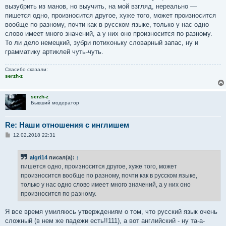
вызубрить из манов, но выучить, на мой взгляд, нереально —
пишется одно, произносится другое, хуже того, может произносится
вообще по разному, почти как в русском языке, только у нас одно
слово имеет много значений, а у них оно произносится по разному.
То ли дело немецкий, зубри потихоньку словарный запас, ну и
грамматику артиклей чуть-чуть.
Спасибо сказали:
serzh-z
serzh-z
Бывший модератор
Re: Наши отношения с инглишем
С
12.02.2018 22:31
о
о
б
algri14
писал(а):
↑
щ
е
пишется одно, произносится другое, хуже того, может
н
произносится вообще по разному, почти как в русском языке,
и
е
только у нас одно слово имеет много значений, а у них оно
произносится по разному.
Я все время умиляюсь утверждениям о том, что русский язык очень
сложный (в нем же падежи есть!!111), а вот английский - ну та-а-