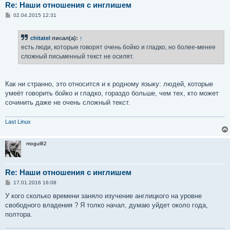
Re: Наши отношения с инглишем
С
02.04.2015 12:31
о
о
б
chitatel
писал(а):
↑
щ
е
есть люди, которые говорят очень бойко и гладко, но более-менее
н
сложный письменный текст не осилят.
и
е
Как ни странно, это относится и к родному языку: людей, которые
умеёт говорить бойко и гладко, гораздо больше, чем тех, кто может
сочинить даже не очень сложный текст.
Last Linux
mogul82
Re: Наши отношения с инглишем
С
17.01.2016 16:08
о
о
У кого сколько времени заняло изучение англицкого на уровне
б
свободного владения ? Я толко начал, думаю уйдет около года,
щ
е
полтора.
н
и