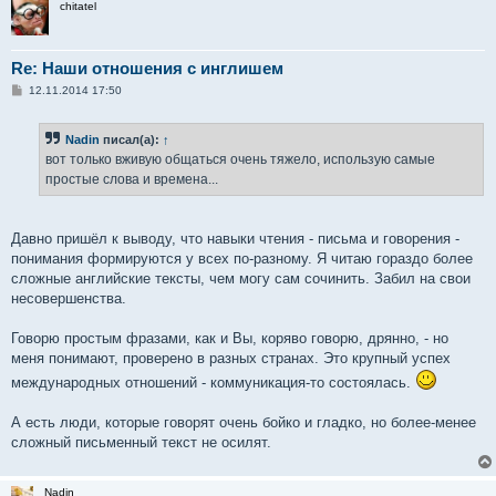
chitatel
Re: Наши отношения с инглишем
С
12.11.2014 17:50
о
о
б
Nadin
писал(а):
↑
щ
е
вот только вживую общаться очень тяжело, использую самые
н
простые слова и времена...
и
е
Давно пришёл к выводу, что навыки чтения - письма и говорения -
понимания формируются у всех по-разному. Я читаю гораздо более
сложные английские тексты, чем могу сам сочинить. Забил на свои
несовершенства.
Говорю простым фразами, как и Вы, коряво говорю, дрянно, - но
меня понимают, проверено в разных странах. Это крупный успех
международных отношений - коммуникация-то состоялась.
А есть люди, которые говорят очень бойко и гладко, но более-менее
сложный письменный текст не осилят.
Nadin