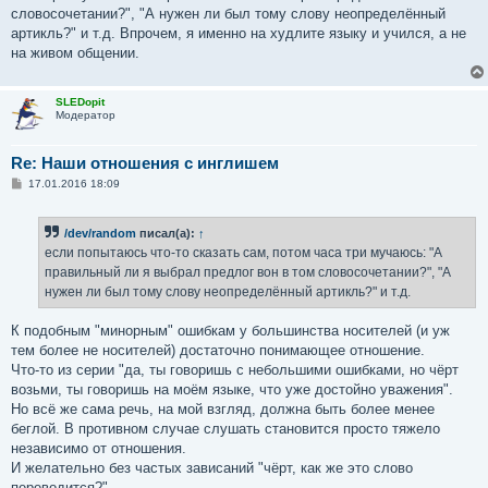
словосочетании?", "А нужен ли был тому слову неопределённый
артикль?" и т.д. Впрочем, я именно на худлите языку и учился, а не
на живом общении.
SLEDopit
Модератор
Re: Наши отношения с инглишем
С
17.01.2016 18:09
о
о
б
/dev/random
писал(а):
↑
щ
е
если попытаюсь что-то сказать сам, потом часа три мучаюсь: "А
н
правильный ли я выбрал предлог вон в том словосочетании?", "А
и
е
нужен ли был тому слову неопределённый артикль?" и т.д.
К подобным "минорным" ошибкам у большинства носителей (и уж
тем более не носителей) достаточно понимающее отношение.
Что-то из серии "да, ты говоришь с небольшими ошибками, но чёрт
возьми, ты говоришь на моём языке, что уже достойно уважения".
Но всё же сама речь, на мой взгляд, должна быть более менее
беглой. В противном случае слушать становится просто тяжело
независимо от отношения.
И желательно без частых зависаний "чёрт, как же это слово
переводится?".