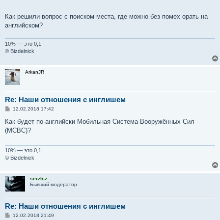
Как решили вопрос с поиском места, где можно без помех орать на
английском?
10% — это 0,1.
© Bizdelnick
ArkanJR
Re: Наши отношения с инглишем
С
12.02.2018 17:42
о
о
Как будет по-английски Мобильная Система Вооружённых Сил
б
(МСВС)?
щ
е
н
и
10% — это 0,1.
е
© Bizdelnick
serzh-z
Бывший модератор
Re: Наши отношения с инглишем
С
12.02.2018 21:49