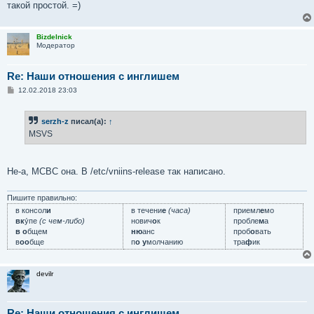
такой простой. =)
Bizdelnick
Модератор
Re: Наши отношения с инглишем
С
12.02.2018 23:03
о
о
б
serzh-z
писал(а):
↑
щ
е
MSVS
н
и
е
Не-а, MCBC она. В /etc/vniins-release так написано.
Пишите правильно:
в консол
и
в течени
е
(часа)
приемл
е
мо
вк
у́пе
(с чем-либо)
нович
о
к
пробле
м
а
в о
бщем
ню
анс
проб
о
вать
в
оо
бще
п
о у
молчанию
тра
ф
ик
devilr
Re: Наши отношения с инглишем