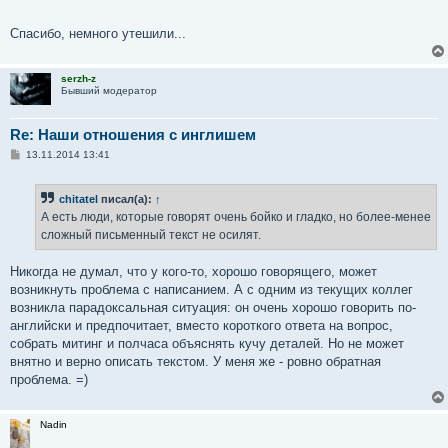
Спасибо, немного утешили...
serzh-z
Бывший модератор
Re: Наши отношения с инглишем
С
13.11.2014 13:41
о
о
б
chitatel
писал(а):
↑
щ
е
А есть люди, которые говорят очень бойко и гладко, но более-менее
н
сложный письменный текст не осилят.
и
е
Никогда не думал, что у кого-то, хорошо говорящего, может
возникнуть проблема с написанием. А с одним из текущих коллег
возникла парадоксальная ситуация: он очень хорошо говорить по-
английски и предпочитает, вместо короткого ответа на вопрос,
собрать митинг и полчаса объяснять кучу деталей. Но не может
внятно и верно описать текстом. У меня же - ровно обратная
проблема. =)
Nadin