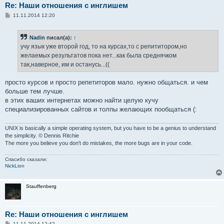
Re: Наши отношения с инглишем
С
11.11.2014 12:20
о
о
б
Nadin
писал(а):
↑
щ
е
учу язык уже второй год, то на курсах,то с репититором,но
н
желаемых результатов пока нет...как была среднячком
и
е
так,наверное, им и останусь...((
просто курсов и просто репетиторов мало. нужно общаться. и чем
больше тем лучше.
в этих ваших интернетах можно найти целую кучу
специализированных сайтов и толпы желающих пообщаться (:
UNIX is basically a simple operating system, but you have to be a genius to understand
the simplicity. © Dennis Ritchie
The more you believe you don't do mistakes, the more bugs are in your code.
Спасибо сказали:
NickLion
Stauffenberg
Re: Наши отношения с инглишем
С
11.11.2014 12:42