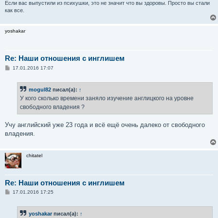
е
Если вас выпустили из психушки, это не значит что вы здоровы. Просто вы стали
как все.
yoshakar
Re: Наши отношения с инглишем
С
17.01.2016 17:07
о
о
б
mogul82
писал(а):
↑
щ
е
У кого сколько времени заняло изучение англицкого на уровне
н
свободного владения ?
и
е
Учу английский уже 23 года и всё ещё очень далеко от свободного
владения.
chitatel
Re: Наши отношения с инглишем
С
17.01.2016 17:25
о
о
б
yoshakar
писал(а):
↑
щ