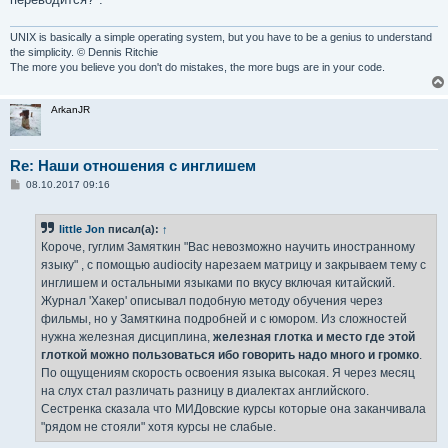
UNIX is basically a simple operating system, but you have to be a genius to understand
the simplicity. © Dennis Ritchie
The more you believe you don't do mistakes, the more bugs are in your code.
ArkanJR
Re: Наши отношения с инглишем
С
08.10.2017 09:16
о
о
б
little Jon
писал(а):
↑
щ
е
Короче, гуглим Замяткин "Вас невозможно научить иностранному
н
языку" , с помощью audiocity нарезаем матрицу и закрываем тему с
и
е
инглишем и остальными языками по вкусу включая китайский.
Журнал 'Хакер' описывал подобную методу обучения через
фильмы, но у Замяткина подробней и с юмором. Из сложностей
нужна железная дисциплина,
железная глотка и место где этой
глоткой можно пользоваться ибо говорить надо много и громко
.
По ощущениям скорость освоения языка высокая. Я через месяц
на слух стал различать разницу в диалектах английского.
Сестренка сказала что МИДовские курсы которые она заканчивала
"рядом не стояли" хотя курсы не слабые.