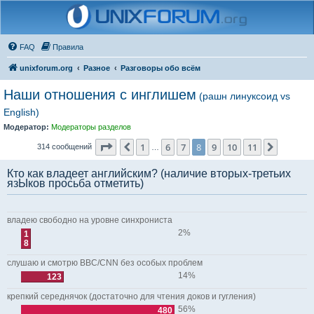
FAQ
Правила
unixforum.org
Разное
Разговоры обо всём
Наши отношения с инглишем
(рашн линуксоид vs
English)
Модератор:
Модераторы разделов
Страница
8
из
11
1
6
7
8
9
10
11
Пред.
След.
314 сообщений
…
Кто как владеет английским? (наличие вторых-третьих
язЫков просьба отметить)
владею свободно на уровне синхрониста
2%
1
8
слушаю и смотрю BBC/CNN без особых проблем
14%
123
крепкий середнячок (достаточно для чтения доков и гугления)
56%
480