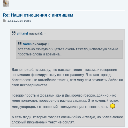
Re: Наши отношения с инглишем
С
13.11.2014 10:53
о
о
б
chitatel
писал(а):
↑
щ
е
н
Nadin
писал(а):
↑
и
е
вот только вживую общаться очень тяжело, использую самые
простые слова и времена...
Давно пришёл к выводу, что навыки чтения - письма и говорения -
понимания формируются у всех по-разному. Я читаю гораздо
более сложные английские тексты, чем могу сам сочинить. Забил на
свои несовершенства.
Говорю простым фразами, как и Вы, коряво говорю, дрянно, - но
меня понимают, проверено в разных странах. Это крупный успех
международных отношений - коммуникация-то состоялась.
А есть люди, которые говорят очень бойко и гладко, но более-менее
сложный письменный текст не осилят.