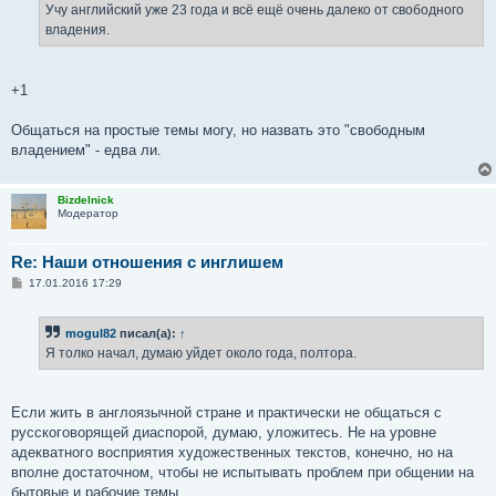
е
Учу английский уже 23 года и всё ещё очень далеко от свободного
н
владения.
и
е
+1
Общаться на простые темы могу, но назвать это "свободным
владением" - едва ли.
Bizdelnick
Модератор
Re: Наши отношения с инглишем
С
17.01.2016 17:29
о
о
б
mogul82
писал(а):
↑
щ
е
Я толко начал, думаю уйдет около года, полтора.
н
и
е
Если жить в англоязычной стране и практически не общаться с
русскоговорящей диаспорой, думаю, уложитесь. Не на уровне
адекватного восприятия художественных текстов, конечно, но на
вполне достаточном, чтобы не испытывать проблем при общении на
бытовые и рабочие темы.