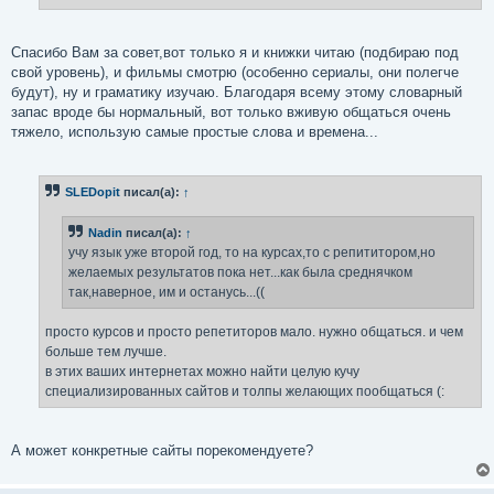
Спасибо Вам за совет,вот только я и книжки читаю (подбираю под
свой уровень), и фильмы смотрю (особенно сериалы, они полегче
будут), ну и граматику изучаю. Благодаря всему этому словарный
запас вроде бы нормальный, вот только вживую общаться очень
тяжело, использую самые простые слова и времена...
SLEDopit
писал(а):
↑
Nadin
писал(а):
↑
учу язык уже второй год, то на курсах,то с репититором,но
желаемых результатов пока нет...как была среднячком
так,наверное, им и останусь...((
просто курсов и просто репетиторов мало. нужно общаться. и чем
больше тем лучше.
в этих ваших интернетах можно найти целую кучу
специализированных сайтов и толпы желающих пообщаться (:
А может конкретные сайты порекомендуете?