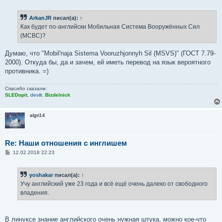
о
о
б
ArkanJR
писал(а):
↑
щ
е
Как будет по-английски Мобильная Система Вооружённых Сил
н
(МСВС)?
и
е
Думаю, что "Mobil'naja Sistema Vooruzhjonnyh Sil (MSVS)" (ГОСТ 7.79-
2000). Откуда бы, да и зачем, ей иметь перевод на язык вероятного
противника. =)
Спасибо сказали:
SLEDopit
,
devilr
,
Bizdelnick
algri14
Re: Наши отношения с инглишем
С
12.02.2018 22:23
о
о
б
yoshakar
писал(а):
↑
щ
е
Учу английский уже 23 года и всё ещё очень далеко от свободного
н
владения.
и
е
В линуксе знание английского очень нужная штука, можно кое-что