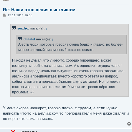
Re: Наши отношения с инглишем
С
13.11.2014 16:38
о
о
б
serzh-z
писал(а):
↑
щ
е
н
chitatel
писал(а):
↑
и
е
А есть люди, которые говорят очень бойко и гладко, но более-
менее сложный письменный текст не осилят.
Никогда не думал, что у кого-то, хорошо говорящего, может
возникнуть проблема с написанием. А с одним из текущих коллег
возникла парадоксальная ситуация: он очень хорошо говорить по-
английски и предпочитает, вместо короткого ответа на вопрос,
собрать митинг и полчаса объяснять кучу деталей. Но не может
внятно и верно описать текстом. У меня же - ровно обратная
проблема. =)
У меня скорее наоборот, говорю плохо, с трудом, а если нужно
написать что-то на английском,то преподаватели меня даже хвалят и
не верят что сама написала...
Hephaestus