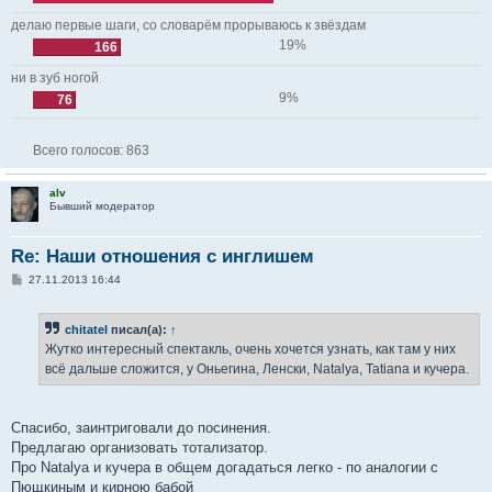
делаю первые шаги, со словарём прорываюсь к звёздам
19%
166
ни в зуб ногой
9%
76
Всего голосов:
863
alv
Бывший модератор
Re: Наши отношения с инглишем
С
27.11.2013 16:44
о
о
б
chitatel
писал(а):
↑
щ
е
Жутко интересный спектакль, очень хочется узнать, как там у них
н
всё дальше сложится, у Оньегина, Ленски, Natalya, Tatiana и кучера.
и
е
Спасибо, заинтриговали до посинения.
Предлагаю организовать тотализатор.
Про Natalya и кучера в общем догадаться легко - по аналогии с
Пющкиным и кирною бабой