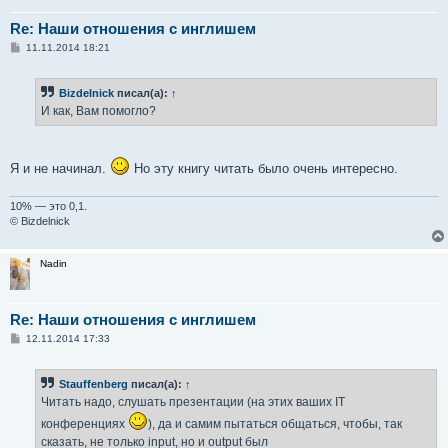
Re: Наши отношения с инглишем
С
11.11.2014 18:21
о
о
б
Bizdelnick
писал(а):
↑
щ
е
И как, Вам помогло?
н
и
е
Я и не начинал.
Но эту книгу читать было очень интересно.
10% — это 0,1.
© Bizdelnick
Nadin
Re: Наши отношения с инглишем
С
12.11.2014 17:33
о
о
б
Stauffenberg
писал(а):
↑
щ
е
Читать надо, слушать презентации (на этих ваших IT
н
и
конференциях
), да и самим пытаться общаться, чтобы, так
е
сказать, не только input, но и output был