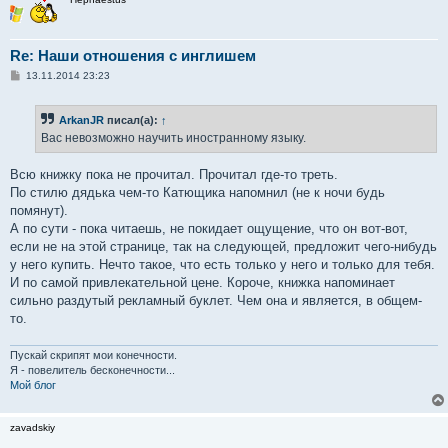
Re: Наши отношения с инглишем
С
13.11.2014 23:23
о
о
б
ArkanJR
писал(а):
↑
щ
е
Вас невозможно научить иностранному языку.
н
и
е
Всю книжку пока не прочитал. Прочитал где-то треть.
По стилю дядька чем-то Катющика напомнил (не к ночи будь
помянут).
А по сути - пока читаешь, не покидает ощущение, что он вот-вот,
если не на этой странице, так на следующей, предложит чего-нибудь
у него купить. Нечто такое, что есть только у него и только для тебя.
И по самой привлекательной цене. Короче, книжка напоминает
сильно раздутый рекламный буклет. Чем она и является, в общем-
то.
Пускай скрипят мои конечности.
Я - повелитель бесконечности...
Мой блог
zavadskiy