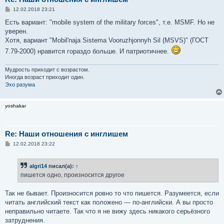
С
12.02.2018 23:21
о
о
Есть вариант: "mobile system of the military forces", т.е. MSMF. Но не
б
уверен.
щ
е
Хотя, вариант "Mobil'naja Sistema Vooruzhjonnyh Sil (MSVS)" (ГОСТ
н
7.79-2000) нравится гораздо больше. И патриотичнее.
и
е
Мудрость приходит с возрастом.
Иногда возраст приходит один.
Эхо разума
yoshakar
Re: Наши отношения с инглишем
С
12.02.2018 23:22
о
о
б
algri14
писал(а):
↑
щ
е
пишется одно, произносится другое
н
и
е
Так не бывает. Произносится ровно то что пишется. Разумеется, если
читать английский текст как положено — по-английски. А вы просто
неправильно читаете. Так что я не вижу здесь никакого серьёзного
затруднения.