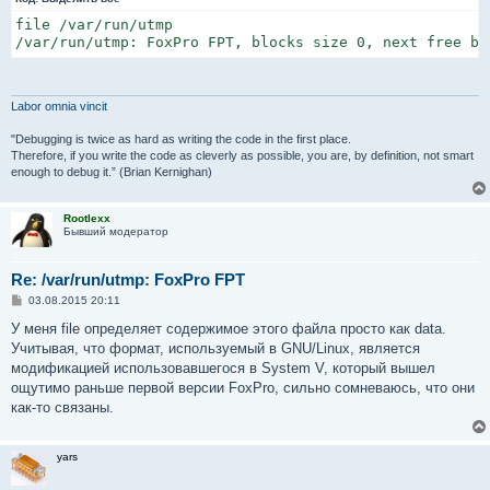
file /var/run/utmp

/var/run/utmp: FoxPro FPT, blocks size 0, next free bl
Labor omnia vincit
"Debugging is twice as hard as writing the code in the first place.
Therefore, if you write the code as cleverly as possible, you are, by definition, not smart
enough to debug it.” (Brian Kernighan)
Rootlexx
Бывший модератор
Re: /var/run/utmp: FoxPro FPT
С
03.08.2015 20:11
о
о
У меня file определяет содержимое этого файла просто как data.
б
Учитывая, что формат, используемый в GNU/Linux, является
щ
е
модификацией использовавшегося в System V, который вышел
н
ощутимо раньше первой версии FoxPro, сильно сомневаюсь, что они
и
е
как-то связаны.
yars