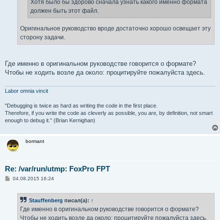
Хотя было бы здорово сначала узнать какого именно формата
должен быть этот файл.
Оригинальное руководство вроде достаточно хорошо освещает эту
сторону задачи.
Где именно в оригинальном руководстве говорится о формате?
Чтобы не ходить возле да около: процитируйте пожалуйста здесь.
Labor omnia vincit
"Debugging is twice as hard as writing the code in the first place.
Therefore, if you write the code as cleverly as possible, you are, by definition, not smart
enough to debug it.” (Brian Kernighan)
bormant
Re: /var/run/utmp: FoxPro FPT
С
04.08.2015 16:24
о
о
б
Stauffenberg
писал(а):
↑
щ
е
Где именно в оригинальном руководстве говорится о формате?
н
Чтобы не ходить возле да около: процитируйте пожалуйста здесь.
и