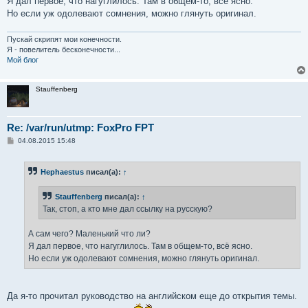
Я дал первое, что нагуглилось. Там в общем-то, всё ясно.
Но если уж одолевают сомнения, можно глянуть оригинал.
Пускай скрипят мои конечности.
Я - повелитель бесконечности...
Мой блог
Stauffenberg
Re: /var/run/utmp: FoxPro FPT
С
04.08.2015 15:48
о
о
б
Hephaestus
писал(а):
↑
щ
е
н
Stauffenberg
писал(а):
↑
и
е
Так, стоп, а кто мне дал ссылку на русскую?
А сам чего? Маленький что ли?
Я дал первое, что нагуглилось. Там в общем-то, всё ясно.
Но если уж одолевают сомнения, можно глянуть оригинал.
Да я-то прочитал руководство на английском еще до открытия темы.