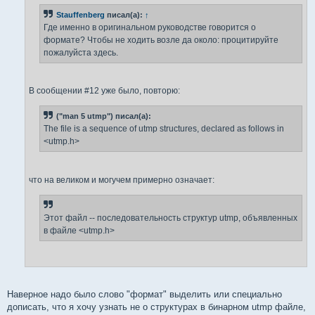
н
Stauffenberg
писал(а):
↑
и
е
Где именно в оригинальном руководстве говорится о
формате? Чтобы не ходить возле да около: процитируйте
пожалуйста здесь.
В сообщении #12 уже было, повторю:
("man 5 utmp") писал(а):
The file is a sequence of utmp structures, declared as follows in
<utmp.h>
что на великом и могучем примерно означает:
Этот файл -- последовательность структур utmp, объявленных
в файле <utmp.h>
Наверное надо было слово "формат" выделить или специально
дописать, что я хочу узнать не о структурах в бинарном utmp файле,