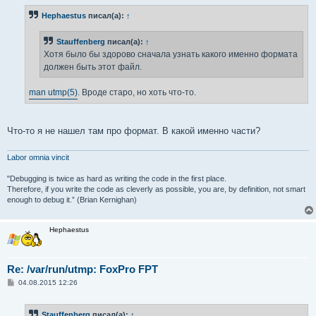
о
б
Hephaestus
писал(а):
↑
щ
е
н
Stauffenberg
писал(а):
↑
и
е
Хотя было бы здорово сначала узнать какого именно формата
должен быть этот файл.
man utmp(5)
. Вроде старо, но хоть что-то.
Что-то я не нашел там про формат. В какой именно части?
Labor omnia vincit
"Debugging is twice as hard as writing the code in the first place.
Therefore, if you write the code as cleverly as possible, you are, by definition, not smart
enough to debug it.” (Brian Kernighan)
Hephaestus
Re: /var/run/utmp: FoxPro FPT
С
04.08.2015 12:26
о
о
б
Stauffenberg
писал(а):
↑
щ