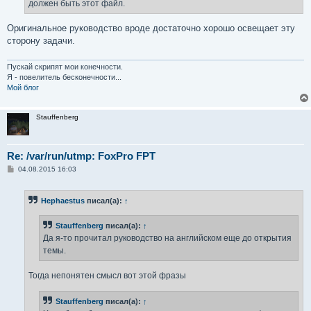
должен быть этот файл.
Оригинальное руководство вроде достаточно хорошо освещает эту
сторону задачи.
Пускай скрипят мои конечности.
Я - повелитель бесконечности...
Мой блог
Stauffenberg
Re: /var/run/utmp: FoxPro FPT
С
04.08.2015 16:03
о
о
б
Hephaestus
писал(а):
↑
щ
е
н
Stauffenberg
писал(а):
↑
и
е
Да я-то прочитал руководство на английском еще до открытия
темы.
Тогда непонятен смысл вот этой фразы
Stauffenberg
писал(а):
↑