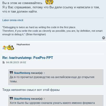
Вы в этом не сомневайтесь
Я у Вас спрашиваю, потому что Вы дали ссылку и написали о том,
что я там должен найти.
Labor omnia vincit
"Debugging is twice as hard as writing the code in the first place.
Therefore, if you write the code as cleverly as possible, you are, by definition, not smart
enough to debug it.” (Brian Kernighan)
Hephaestus
Re: /var/run/utmp: FoxPro FPT
С
04.08.2015 16:02
о
о
б
Stauffenberg
писал(а):
↑
щ
е
Да я-то прочитал руководство на английском еще до открытия
н
темы.
и
е
Тогда непонятен смысл вот этой фразы
Stauffenberg
писал(а):
↑
Хотя было бы здорово сначала узнать какого именно формата