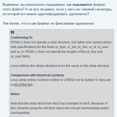
Возможно, вы изначально спрашивали, как
называется
формат
этого файла? А не все ли равно, если у него нет никакой сигнатуры,
по которой его можно идентифицировать однозначно?
Тем более, что и сам формат не фиксирован однозначно:
Conforming To
POSIX.1 does not specify a utmp structure, but rather one named utmpx,
with specifications for the fields ut_type, ut_pid, ut_line, ut_id, ut_user,
and ut_tv. POSIX.1 does not specify the lengths of the ut_line and
ut_user fields.
Linux defines the utmpx structure to be the same as the utmp structure.
Comparison with historical systems
Linux utmp entries conform neither to v7/BSD nor to System V; they are
a
mix of the two
.
...
Notes
...
Note that the utmp struct from libc5 has changed in libc6. Because of
this, binaries using the old libc5 struct will corrupt /var/run/utmp and/or
/var/log/wtmp.