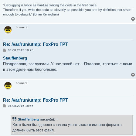
"Debugging is twice as hard as writing the code in the first place.
Therefore, if you write the code as cleverly as possible, you are, by definition, not smart
enough to debug it.” (Brian Kernighan)
bormant
Re: /var/run/utmp: FoxPro FPT
С
04.08.2015 18:25
о
о
Stauffenberg
б
Поздравляю, заслужили. У нас такой нет... Полагаю, тягаться с вами
щ
е
в этом деле нам бесполезно.
н
и
е
bormant
Re: /var/run/utmp: FoxPro FPT
С
04.08.2015 18:56
о
о
б
Stauffenberg
писал(а):
↑
щ
е
Хотя было бы здорово сначала узнать какого именно формата
н
должен быть этот файл.
и
е