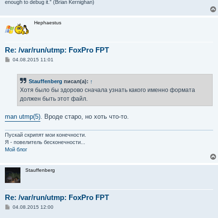
enough to debug it.” (Brian Kernighan)
Hephaestus
Re: /var/run/utmp: FoxPro FPT
С
04.08.2015 11:01
о
о
б
Stauffenberg
писал(а):
↑
щ
е
Хотя было бы здорово сначала узнать какого именно формата
н
должен быть этот файл.
и
е
man utmp(5)
. Вроде старо, но хоть что-то.
Пускай скрипят мои конечности.
Я - повелитель бесконечности...
Мой блог
Stauffenberg
Re: /var/run/utmp: FoxPro FPT
С
04.08.2015 12:00
о