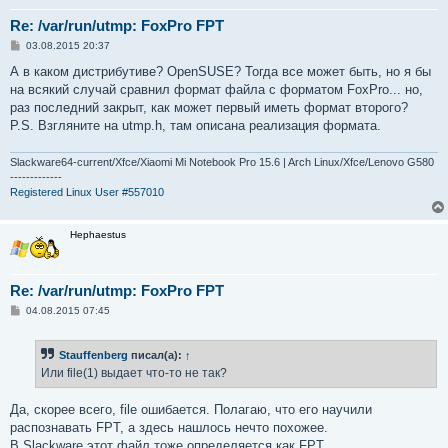
Re: /var/run/utmp: FoxPro FPT
С
03.08.2015 20:37
о
о
А в каком дистрибутиве? OpenSUSE? Тогда все может быть, но я бы
б
на всякий случай сравнил формат файла с форматом FoxPro... но,
щ
е
раз последний закрыт, как может первый иметь формат второго?
н
P.S. Взгляните на utmp.h, там описана реализация формата.
и
е
Slackware64-current/Xfce/Xiaomi Mi Notebook Pro 15.6 | Arch Linux/Xfce/Lenovo G580
-------------
Registered Linux User #557010
Hephaestus
Re: /var/run/utmp: FoxPro FPT
С
04.08.2015 07:45
о
о
б
Stauffenberg
писал(а):
↑
щ
е
Или file(1) выдает что-то не так?
н
и
е
Да, скорее всего, file ошибается. Полагаю, что его научили
распознавать FPT, а здесь нашлось нечто похожее.
В Slackware этот файл тоже определяется как FPT.