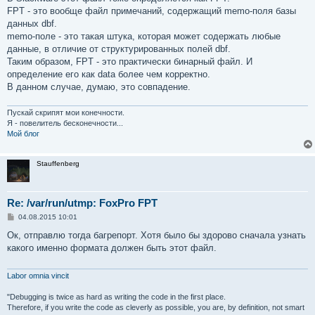
FPT - это вообще файл примечаний, содержащий memo-поля базы
данных dbf.
memo-поле - это такая штука, которая может содержать любые
данные, в отличие от структурированных полей dbf.
Таким образом, FPT - это практически бинарный файл. И
определение его как data более чем корректно.
В данном случае, думаю, это совпадение.
Пускай скрипят мои конечности.
Я - повелитель бесконечности...
Мой блог
Stauffenberg
Re: /var/run/utmp: FoxPro FPT
С
04.08.2015 10:01
о
о
Ок, отправлю тогда багрепорт. Хотя было бы здорово сначала узнать
б
какого именно формата должен быть этот файл.
щ
е
н
и
Labor omnia vincit
е
"Debugging is twice as hard as writing the code in the first place.
Therefore, if you write the code as cleverly as possible, you are, by definition, not smart