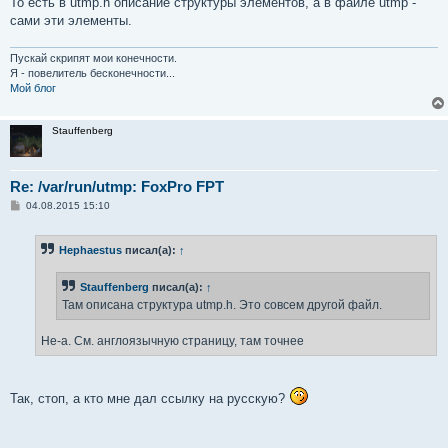
То есть в utmp.h описание структуры элементов, а в файле utmp -
сами эти элементы.
Пускай скрипят мои конечности.
Я - повелитель бесконечности...
Мой блог
Stauffenberg
Re: /var/run/utmp: FoxPro FPT
С
04.08.2015 15:10
о
о
б
Hephaestus
писал(а):
↑
щ
е
н
Stauffenberg
писал(а):
↑
и
е
Там описана структура utmp.h. Это совсем другой файл.
Не-а. См. англоязычную страницу, там точнее
Так, стоп, а кто мне дал ссылку на русскую?