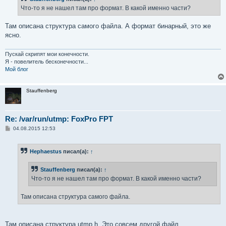
е
Что-то я не нашел там про формат. В какой именно части?
н
и
е
Там описана структура самого файла. А формат бинарный, это же
ясно.
Пускай скрипят мои конечности.
Я - повелитель бесконечности...
Мой блог
Stauffenberg
Re: /var/run/utmp: FoxPro FPT
С
04.08.2015 12:53
о
о
б
Hephaestus
писал(а):
↑
щ
е
н
Stauffenberg
писал(а):
↑
и
е
Что-то я не нашел там про формат. В какой именно части?
Там описана структура самого файла.
Там описана структура utmp.h. Это совсем другой файл.