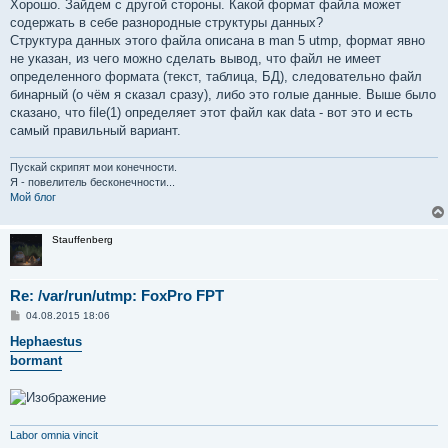
е
Хорошо. Зайдем с другой стороны. Какой формат файла может
содержать в себе разнородные структуры данных?
Структура данных этого файла описана в man 5 utmp, формат явно
не указан, из чего можно сделать вывод, что файл не имеет
определенного формата (текст, таблица, БД), следовательно файл
бинарный (о чём я сказал сразу), либо это голые данные. Выше было
сказано, что file(1) определяет этот файл как data - вот это и есть
самый правильный вариант.
Пускай скрипят мои конечности.
Я - повелитель бесконечности...
Мой блог
Stauffenberg
Re: /var/run/utmp: FoxPro FPT
С
04.08.2015 18:06
о
о
Hephaestus
б
bormant
щ
е
н
и
е
Labor omnia vincit