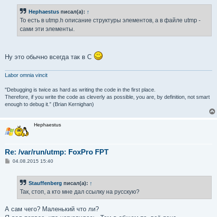
Hephaestus
писал(а):
↑
То есть в utmp.h описание структуры элементов, а в файле utmp -
сами эти элементы.
Ну это обычно всегда так в С
Labor omnia vincit
"Debugging is twice as hard as writing the code in the first place.
Therefore, if you write the code as cleverly as possible, you are, by definition, not smart
enough to debug it.” (Brian Kernighan)
Hephaestus
Re: /var/run/utmp: FoxPro FPT
С
04.08.2015 15:40
о
о
б
Stauffenberg
писал(а):
↑
щ
е
Так, стоп, а кто мне дал ссылку на русскую?
н
и
е
А сам чего? Маленький что ли?