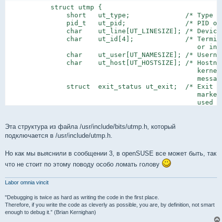
           struct utmp {

               short   ut_type;              /* Type of
               pid_t   ut_pid;               /* PID of 
               char    ut_line[UT_LINESIZE]; /* Device
               char    ut_id[4];             /* Termina
                                                or init
               char    ut_user[UT_NAMESIZE]; /* Usernam
               char    ut_host[UT_HOSTSIZE]; /* Hostna
                                                kernel
                                                message
               struct  exit_status ut_exit;  /* Exit st
                                                marked
                                                used by
               /* The ut_session and ut_tv fields must
                  compiled 32- and 64-bit.  This allow
                  memory to be shared between 32- and 
Эта структура из файла /usr/include/bits/utmp.h, который
           #if __WORDSIZE == 64 && defined __WORDSIZE_C
подключается в /usr/include/utmp.h.
               int32_t ut_session;           /* Session
                                                used fo
Но как мы выяснили в сообщении 3, в openSUSE все может быть, так
               struct {

что не стоит по этому поводу особо ломать голову
                   int32_t tv_sec;           /* Seconds
                   int32_t tv_usec;          /* Microse
               } ut_tv;                      /* Time en
Labor omnia vincit
           #else

                long   ut_session;           /* Session
"Debugging is twice as hard as writing the code in the first place.
                struct timeval ut_tv;        /* Time en
Therefore, if you write the code as cleverly as possible, you are, by definition, not smart
enough to debug it.” (Brian Kernighan)
           #endif
