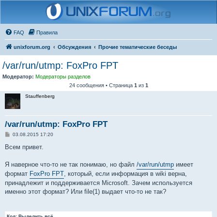
FAQ
Правила
unixforum.org
Обсуждения
Прочие тематические беседы
/var/run/utmp: FoxPro FPT
Модератор:
Модераторы разделов
24 сообщения • Страница
1
из
1
Stauffenberg
/var/run/utmp: FoxPro FPT
С
03.08.2015 17:20
о
о
Всем привет.
б
щ
е
Я наверное что-то не так понимаю, но файл
/var/run/utmp
имеет
н
формат
FoxPro FPT
, который, если информация в wiki верна,
и
е
принадлежит и поддерживается Microsoft. Зачем используется
именно этот формат? Или file(1) выдает что-то не так?
Код:
Выделить всё