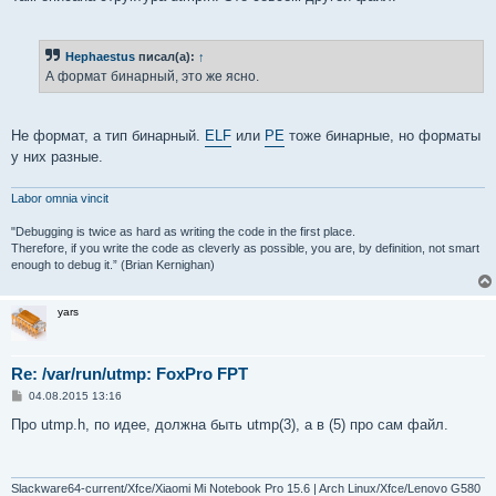
Hephaestus
писал(а):
↑
А формат бинарный, это же ясно.
Не формат, а тип бинарный.
ELF
или
PE
тоже бинарные, но форматы
у них разные.
Labor omnia vincit
"Debugging is twice as hard as writing the code in the first place.
Therefore, if you write the code as cleverly as possible, you are, by definition, not smart
enough to debug it.” (Brian Kernighan)
yars
Re: /var/run/utmp: FoxPro FPT
С
04.08.2015 13:16
о
о
Про utmp.h, по идее, должна быть utmp(3), а в (5) про сам файл.
б
щ
е
н
и
Slackware64-current/Xfce/Xiaomi Mi Notebook Pro 15.6 | Arch Linux/Xfce/Lenovo G580