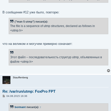
е
В сообщении #12 уже было, повторю:
("man 5 utmp") писал(а):
The file is a sequence of utmp structures, declared as follows in
<utmp.h>
что на великом и могучем примерно означает:
Этот файл -- последовательность структур utmp, объявленных в
файле <utmp.h>
Stauffenberg
Re: /var/run/utmp: FoxPro FPT
С
04.08.2015 16:36
о
о
б
bormant
писал(а):
↑
щ
е