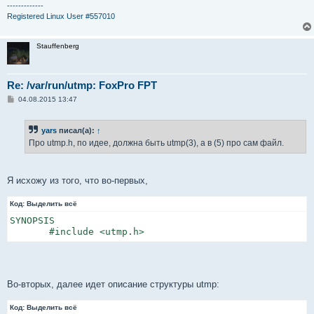
е
-------------
Registered Linux User #557010
Stauffenberg
Re: /var/run/utmp: FoxPro FPT
С
04.08.2015 13:47
о
о
б
yars
писал(а):
↑
щ
е
Про utmp.h, по идее, должна быть utmp(3), а в (5) про сам файл.
н
и
е
Я исхожу из того, что во-первых,
Код:
Выделить всё
SYNOPSIS

       #include <utmp.h>
Во-вторых, далее идет описание структуры utmp:
Код:
Выделить всё