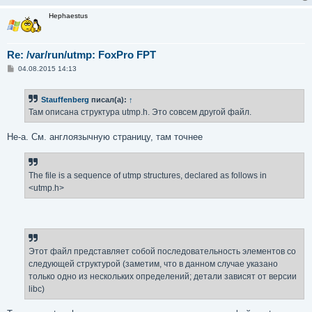
               int32_t ut_addr_v6[4];        /* Intern
Hephaestus
                                                host; I
                                                just ut
               char __unused[20];            /* Reserv
Re: /var/run/utmp: FoxPro FPT
           };
С
04.08.2015 14:13
о
о
б
Stauffenberg
писал(а):
↑
щ
е
Там описана структура utmp.h. Это совсем другой файл.
н
и
е
Не-а. См. англоязычную страницу, там точнее
The file is a sequence of utmp structures, declared as follows in
<utmp.h>
Этот файл представляет собой последовательность элементов со
следующей структурой (заметим, что в данном случае указано
только одно из нескольких определений; детали зависят от версии
libc)