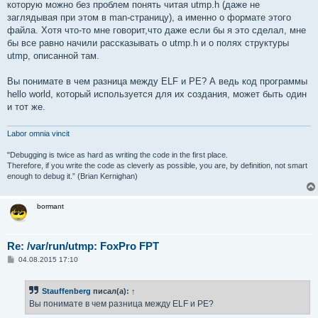
которую можно без проблем понять читая utmp.h (даже не
заглядывая при этом в man-страницу), а именно о формате этого
файла. Хотя что-то мне говорит,что даже если бы я это сделал, мне
бы все равно начили рассказывать о utmp.h и о полях структуры
utmp, описанной там.
Вы понимате в чем разница между ELF и PE? А ведь код программы
hello world, который используется для их создания, может быть один
и тот же.
Labor omnia vincit
"Debugging is twice as hard as writing the code in the first place.
Therefore, if you write the code as cleverly as possible, you are, by definition, not smart
enough to debug it.” (Brian Kernighan)
bormant
Re: /var/run/utmp: FoxPro FPT
С
04.08.2015 17:10
о
о
б
Stauffenberg
писал(а):
↑
щ
е
Вы понимате в чем разница между ELF и PE?
н