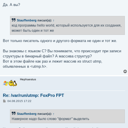
и
е
Да. А вы?
Stauffenberg
писал(а):
↑
код программы hello world, который используется для их создания,
может быть один и тот же
Вот только писатель одного и другого формата не один и тот же.
Вы знакомы с языком C? Вы понимаете, что происходит при записи
структуры в бинарный файл? А массива структур?
Вот в этом файле как раз и лежит массив из struct utmp,
объявленных в <utmp.h>.
Hephaestus
Re: /var/run/utmp: FoxPro FPT
С
04.08.2015 17:22
о
о
б
Stauffenberg
писал(а):
↑
щ
е
Наверное надо было слово "формат" выделить
н
и