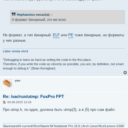
Hephaestus
писал(а):
↑
А формат бинарный, это же ясно.
Не формат, а тип бинарный.
ELF
или
PE
тоже бинарные, но форматы
у них разные.
Labor omnia vincit
"Debugging is twice as hard as writing the code in the first place.
Therefore, if you write the code as cleverly as possible, you are, by definition, not smart
enough to debug it.” (Brian Kernighan)
yars
Re: /var/run/utmp: FoxPro FPT
С
04.08.2015 13:16
о
о
Про utmp.h, по идее, должна быть utmp(3), а в (5) про сам файл.
б
щ
е
н
и
Slackware64-current/Xfce/Xiaomi Mi Notebook Pro 15.6 | Arch Linux/Xfce/Lenovo G580