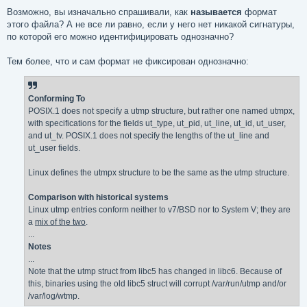
Возможно, вы изначально спрашивали, как
называется
формат
этого файла? А не все ли равно, если у него нет никакой сигнатуры,
по которой его можно идентифицировать однозначно?
Тем более, что и сам формат не фиксирован однозначно:
Conforming To
POSIX.1 does not specify a utmp structure, but rather one named utmpx,
with specifications for the fields ut_type, ut_pid, ut_line, ut_id, ut_user,
and ut_tv. POSIX.1 does not specify the lengths of the ut_line and
ut_user fields.
Linux defines the utmpx structure to be the same as the utmp structure.
Comparison with historical systems
Linux utmp entries conform neither to v7/BSD nor to System V; they are
a
mix of the two
.
...
Notes
...
Note that the utmp struct from libc5 has changed in libc6. Because of
this, binaries using the old libc5 struct will corrupt /var/run/utmp and/or
/var/log/wtmp.