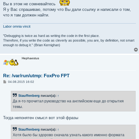
Вы в этом не сомневайтесь
Я у Вас спрашиваю, потому что Вы дали ссылку и написали о том,
что я там должен найти.
Labor omnia vincit
"Debugging is twice as hard as writing the code in the first place.
Therefore, if you write the code as cleverly as possible, you are, by definition, not smart
enough to debug it.” (Brian Kernighan)
Hephaestus
Re: /var/run/utmp: FoxPro FPT
С
04.08.2015 16:02
о
о
б
Stauffenberg
писал(а):
↑
щ
е
Да я-то прочитал руководство на английском еще до открытия
н
темы.
и
е
Тогда непонятен смысл вот этой фразы
Stauffenberg
писал(а):
↑
Хотя было бы здорово сначала узнать какого именно формата