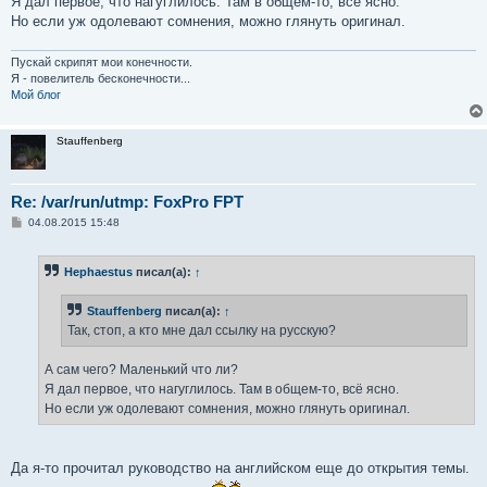
Я дал первое, что нагуглилось. Там в общем-то, всё ясно.
Но если уж одолевают сомнения, можно глянуть оригинал.
Пускай скрипят мои конечности.
Я - повелитель бесконечности...
Мой блог
Stauffenberg
Re: /var/run/utmp: FoxPro FPT
С
04.08.2015 15:48
о
о
б
Hephaestus
писал(а):
↑
щ
е
н
Stauffenberg
писал(а):
↑
и
е
Так, стоп, а кто мне дал ссылку на русскую?
А сам чего? Маленький что ли?
Я дал первое, что нагуглилось. Там в общем-то, всё ясно.
Но если уж одолевают сомнения, можно глянуть оригинал.
Да я-то прочитал руководство на английском еще до открытия темы.