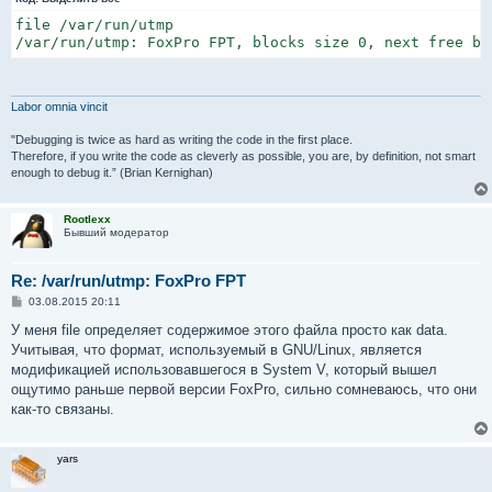
file /var/run/utmp

/var/run/utmp: FoxPro FPT, blocks size 0, next free bl
Labor omnia vincit
"Debugging is twice as hard as writing the code in the first place.
Therefore, if you write the code as cleverly as possible, you are, by definition, not smart
enough to debug it.” (Brian Kernighan)
Rootlexx
Бывший модератор
Re: /var/run/utmp: FoxPro FPT
С
03.08.2015 20:11
о
о
У меня file определяет содержимое этого файла просто как data.
б
Учитывая, что формат, используемый в GNU/Linux, является
щ
е
модификацией использовавшегося в System V, который вышел
н
ощутимо раньше первой версии FoxPro, сильно сомневаюсь, что они
и
е
как-то связаны.
yars