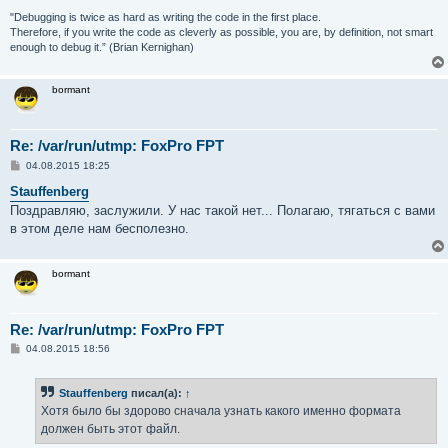
"Debugging is twice as hard as writing the code in the first place.
Therefore, if you write the code as cleverly as possible, you are, by definition, not smart
enough to debug it.” (Brian Kernighan)
bormant
Re: /var/run/utmp: FoxPro FPT
С
04.08.2015 18:25
о
о
Stauffenberg
б
Поздравляю, заслужили. У нас такой нет... Полагаю, тягаться с вами
щ
е
в этом деле нам бесполезно.
н
и
е
bormant
Re: /var/run/utmp: FoxPro FPT
С
04.08.2015 18:56
о
о
б
Stauffenberg
писал(а):
↑
щ
е
Хотя было бы здорово сначала узнать какого именно формата
н
должен быть этот файл.
и
е