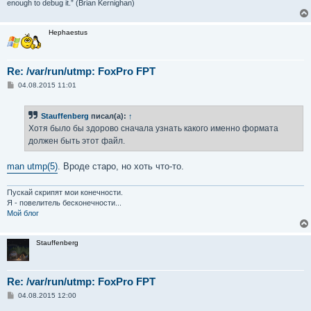
enough to debug it.” (Brian Kernighan)
Hephaestus
Re: /var/run/utmp: FoxPro FPT
С
04.08.2015 11:01
о
о
б
Stauffenberg
писал(а):
↑
щ
е
Хотя было бы здорово сначала узнать какого именно формата
н
должен быть этот файл.
и
е
man utmp(5)
. Вроде старо, но хоть что-то.
Пускай скрипят мои конечности.
Я - повелитель бесконечности...
Мой блог
Stauffenberg
Re: /var/run/utmp: FoxPro FPT
С
04.08.2015 12:00
о