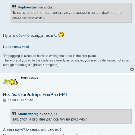
Hephaestus
писал(а):
↑
То есть в utmp.h описание структуры элементов, а в файле utmp -
сами эти элементы.
Ну это обычно всегда так в С
Labor omnia vincit
"Debugging is twice as hard as writing the code in the first place.
Therefore, if you write the code as cleverly as possible, you are, by definition, not smart
enough to debug it.” (Brian Kernighan)
Hephaestus
Re: /var/run/utmp: FoxPro FPT
С
04.08.2015 15:40
о
о
б
Stauffenberg
писал(а):
↑
щ
е
Так, стоп, а кто мне дал ссылку на русскую?
н
и
е
А сам чего? Маленький что ли?