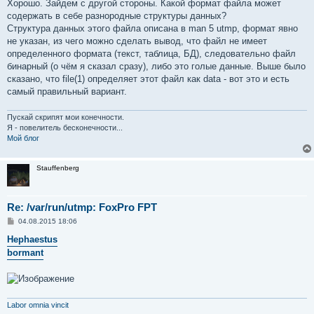
е
Хорошо. Зайдем с другой стороны. Какой формат файла может
содержать в себе разнородные структуры данных?
Структура данных этого файла описана в man 5 utmp, формат явно
не указан, из чего можно сделать вывод, что файл не имеет
определенного формата (текст, таблица, БД), следовательно файл
бинарный (о чём я сказал сразу), либо это голые данные. Выше было
сказано, что file(1) определяет этот файл как data - вот это и есть
самый правильный вариант.
Пускай скрипят мои конечности.
Я - повелитель бесконечности...
Мой блог
Stauffenberg
Re: /var/run/utmp: FoxPro FPT
С
04.08.2015 18:06
о
о
Hephaestus
б
bormant
щ
е
н
и
е
Labor omnia vincit