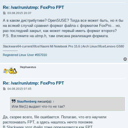
Re: /var/run/utmp: FoxPro FPT
С
03.08.2015 20:37
о
о
А в каком дистрибутиве? OpenSUSE? Тогда все может быть, но я бы
б
на всякий случай сравнил формат файла с форматом FoxPro... но,
щ
е
раз последний закрыт, как может первый иметь формат второго?
н
P.S. Взгляните на utmp.h, там описана реализация формата.
и
е
Slackware64-current/Xfce/Xiaomi Mi Notebook Pro 15.6 | Arch Linux/Xfce/Lenovo G580
-------------
Registered Linux User #557010
Hephaestus
Re: /var/run/utmp: FoxPro FPT
С
04.08.2015 07:45
о
о
б
Stauffenberg
писал(а):
↑
щ
е
Или file(1) выдает что-то не так?
н
и
е
Да, скорее всего, file ошибается. Полагаю, что его научили
распознавать FPT, а здесь нашлось нечто похожее.
В Slackware этот файл тоже определяется как FPT.