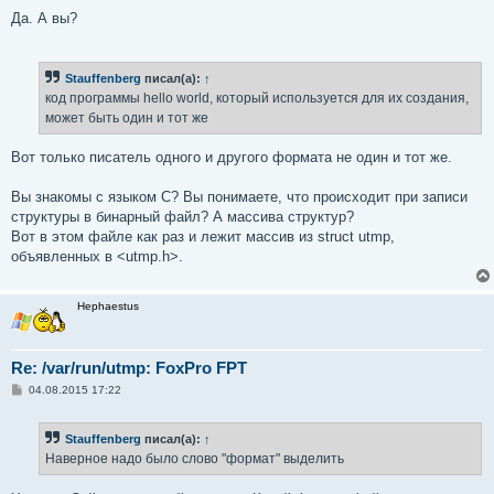
и
е
Да. А вы?
Stauffenberg
писал(а):
↑
код программы hello world, который используется для их создания,
может быть один и тот же
Вот только писатель одного и другого формата не один и тот же.
Вы знакомы с языком C? Вы понимаете, что происходит при записи
структуры в бинарный файл? А массива структур?
Вот в этом файле как раз и лежит массив из struct utmp,
объявленных в <utmp.h>.
Hephaestus
Re: /var/run/utmp: FoxPro FPT
С
04.08.2015 17:22
о
о
б
Stauffenberg
писал(а):
↑
щ
е
Наверное надо было слово "формат" выделить
н
и