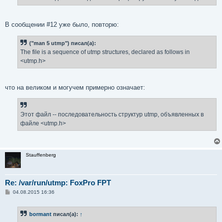
е
В сообщении #12 уже было, повторю:
("man 5 utmp") писал(а):
The file is a sequence of utmp structures, declared as follows in
<utmp.h>
что на великом и могучем примерно означает:
Этот файл -- последовательность структур utmp, объявленных в
файле <utmp.h>
Stauffenberg
Re: /var/run/utmp: FoxPro FPT
С
04.08.2015 16:36
о
о
б
bormant
писал(а):
↑
щ
е