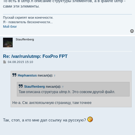
То есть в utmp.h описание структуры элементов, а в файле utmp -
сами эти элементы.
Пускай скрипят мои конечности.
Я - повелитель бесконечности...
Мой блог
Stauffenberg
Re: /var/run/utmp: FoxPro FPT
С
04.08.2015 15:10
о
о
б
Hephaestus
писал(а):
↑
щ
е
н
Stauffenberg
писал(а):
↑
и
е
Там описана структура utmp.h. Это совсем другой файл.
Не-а. См. англоязычную страницу, там точнее
Так, стоп, а кто мне дал ссылку на русскую?