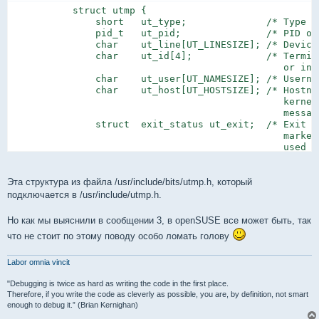
           struct utmp {

               short   ut_type;              /* Type of
               pid_t   ut_pid;               /* PID of 
               char    ut_line[UT_LINESIZE]; /* Device
               char    ut_id[4];             /* Termina
                                                or init
               char    ut_user[UT_NAMESIZE]; /* Usernam
               char    ut_host[UT_HOSTSIZE]; /* Hostna
                                                kernel
                                                message
               struct  exit_status ut_exit;  /* Exit st
                                                marked
                                                used by
               /* The ut_session and ut_tv fields must
                  compiled 32- and 64-bit.  This allow
                  memory to be shared between 32- and 
Эта структура из файла /usr/include/bits/utmp.h, который
           #if __WORDSIZE == 64 && defined __WORDSIZE_C
подключается в /usr/include/utmp.h.
               int32_t ut_session;           /* Session
                                                used fo
Но как мы выяснили в сообщении 3, в openSUSE все может быть, так
               struct {

что не стоит по этому поводу особо ломать голову
                   int32_t tv_sec;           /* Seconds
                   int32_t tv_usec;          /* Microse
               } ut_tv;                      /* Time en
Labor omnia vincit
           #else

                long   ut_session;           /* Session
"Debugging is twice as hard as writing the code in the first place.
                struct timeval ut_tv;        /* Time en
Therefore, if you write the code as cleverly as possible, you are, by definition, not smart
enough to debug it.” (Brian Kernighan)
           #endif
