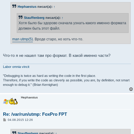
о
б
Hephaestus
писал(а):
↑
щ
е
н
Stauffenberg
писал(а):
↑
и
е
Хотя было бы здорово сначала узнать какого именно формата
должен быть этот файл.
man utmp(5)
. Вроде старо, но хоть что-то.
Что-то я не нашел там про формат. В какой именно части?
Labor omnia vincit
"Debugging is twice as hard as writing the code in the first place.
Therefore, if you write the code as cleverly as possible, you are, by definition, not smart
enough to debug it.” (Brian Kernighan)
Hephaestus
Re: /var/run/utmp: FoxPro FPT
С
04.08.2015 12:26
о
о
б
Stauffenberg
писал(а):
↑
щ