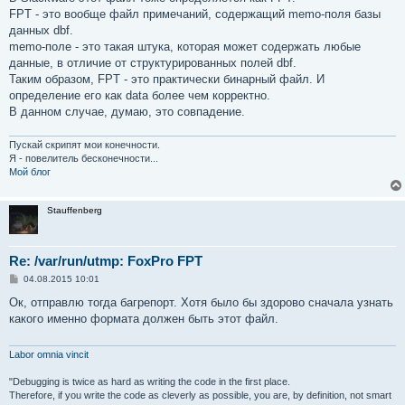
FPT - это вообще файл примечаний, содержащий memo-поля базы
данных dbf.
memo-поле - это такая штука, которая может содержать любые
данные, в отличие от структурированных полей dbf.
Таким образом, FPT - это практически бинарный файл. И
определение его как data более чем корректно.
В данном случае, думаю, это совпадение.
Пускай скрипят мои конечности.
Я - повелитель бесконечности...
Мой блог
Stauffenberg
Re: /var/run/utmp: FoxPro FPT
С
04.08.2015 10:01
о
о
Ок, отправлю тогда багрепорт. Хотя было бы здорово сначала узнать
б
какого именно формата должен быть этот файл.
щ
е
н
и
Labor omnia vincit
е
"Debugging is twice as hard as writing the code in the first place.
Therefore, if you write the code as cleverly as possible, you are, by definition, not smart