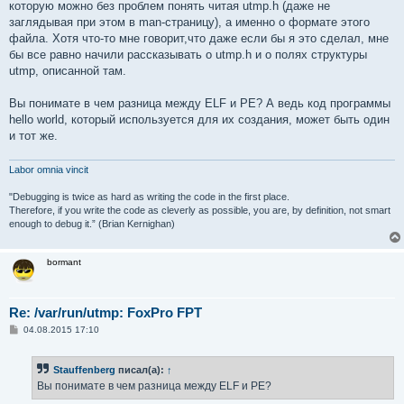
которую можно без проблем понять читая utmp.h (даже не
заглядывая при этом в man-страницу), а именно о формате этого
файла. Хотя что-то мне говорит,что даже если бы я это сделал, мне
бы все равно начили рассказывать о utmp.h и о полях структуры
utmp, описанной там.
Вы понимате в чем разница между ELF и PE? А ведь код программы
hello world, который используется для их создания, может быть один
и тот же.
Labor omnia vincit
"Debugging is twice as hard as writing the code in the first place.
Therefore, if you write the code as cleverly as possible, you are, by definition, not smart
enough to debug it.” (Brian Kernighan)
bormant
Re: /var/run/utmp: FoxPro FPT
С
04.08.2015 17:10
о
о
б
Stauffenberg
писал(а):
↑
щ
е
Вы понимате в чем разница между ELF и PE?
н