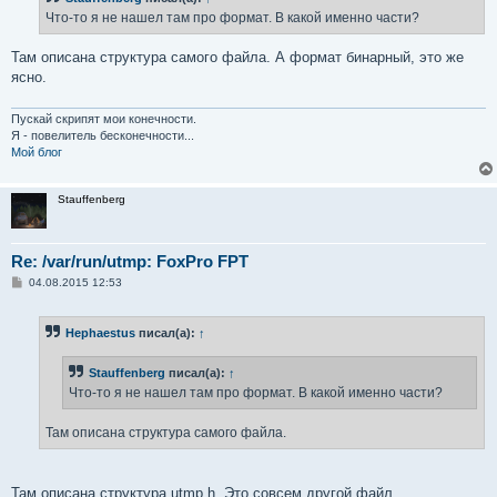
е
Что-то я не нашел там про формат. В какой именно части?
н
и
е
Там описана структура самого файла. А формат бинарный, это же
ясно.
Пускай скрипят мои конечности.
Я - повелитель бесконечности...
Мой блог
Stauffenberg
Re: /var/run/utmp: FoxPro FPT
С
04.08.2015 12:53
о
о
б
Hephaestus
писал(а):
↑
щ
е
н
Stauffenberg
писал(а):
↑
и
е
Что-то я не нашел там про формат. В какой именно части?
Там описана структура самого файла.
Там описана структура utmp.h. Это совсем другой файл.