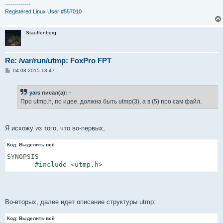
е
-------------
Registered Linux User #557010
Stauffenberg
Re: /var/run/utmp: FoxPro FPT
С
04.08.2015 13:47
о
о
б
yars
писал(а):
↑
щ
е
Про utmp.h, по идее, должна быть utmp(3), а в (5) про сам файл.
н
и
е
Я исхожу из того, что во-первых,
Код:
Выделить всё
SYNOPSIS

       #include <utmp.h>
Во-вторых, далее идет описание структуры utmp:
Код:
Выделить всё