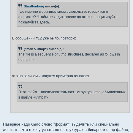
н
Stauffenberg
писал(а):
↑
и
е
Где именно в оригинальном руководстве говорится о
формате? Чтобы не ходить возле да около: процитируйте
пожалуйста здесь.
В сообщении #12 уже было, повторю:
("man 5 utmp") писал(а):
The file is a sequence of utmp structures, declared as follows in
<utmp.h>
что на великом и могучем примерно означает:
Этот файл -- последовательность структур utmp, объявленных
в файле <utmp.h>
Наверное надо было слово "формат" выделить или специально
дописать, что я хочу узнать не о структурах в бинарном utmp файле,