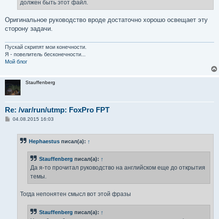
должен быть этот файл.
Оригинальное руководство вроде достаточно хорошо освещает эту
сторону задачи.
Пускай скрипят мои конечности.
Я - повелитель бесконечности...
Мой блог
Stauffenberg
Re: /var/run/utmp: FoxPro FPT
С
04.08.2015 16:03
о
о
б
Hephaestus
писал(а):
↑
щ
е
н
Stauffenberg
писал(а):
↑
и
е
Да я-то прочитал руководство на английском еще до открытия
темы.
Тогда непонятен смысл вот этой фразы
Stauffenberg
писал(а):
↑