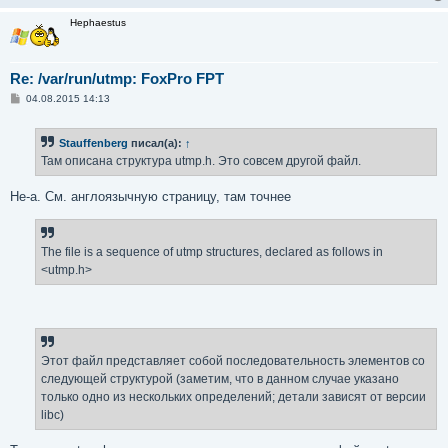
               int32_t ut_addr_v6[4];        /* Intern
Hephaestus
                                                host; I
                                                just ut
               char __unused[20];            /* Reserv
Re: /var/run/utmp: FoxPro FPT
           };
С
04.08.2015 14:13
о
о
б
Stauffenberg
писал(а):
↑
щ
е
Там описана структура utmp.h. Это совсем другой файл.
н
и
е
Не-а. См. англоязычную страницу, там точнее
The file is a sequence of utmp structures, declared as follows in
<utmp.h>
Этот файл представляет собой последовательность элементов со
следующей структурой (заметим, что в данном случае указано
только одно из нескольких определений; детали зависят от версии
libc)