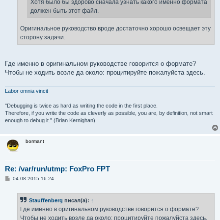
Хотя было бы здорово сначала узнать какого именно формата
должен быть этот файл.
Оригинальное руководство вроде достаточно хорошо освещает эту
сторону задачи.
Где именно в оригинальном руководстве говорится о формате?
Чтобы не ходить возле да около: процитируйте пожалуйста здесь.
Labor omnia vincit
"Debugging is twice as hard as writing the code in the first place.
Therefore, if you write the code as cleverly as possible, you are, by definition, not smart
enough to debug it.” (Brian Kernighan)
bormant
Re: /var/run/utmp: FoxPro FPT
С
04.08.2015 16:24
о
о
б
Stauffenberg
писал(а):
↑
щ
е
Где именно в оригинальном руководстве говорится о формате?
н
Чтобы не ходить возле да около: процитируйте пожалуйста здесь.
и