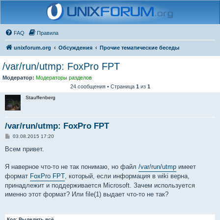
FAQ
Правила
unixforum.org
Обсуждения
Прочие тематические беседы
/var/run/utmp: FoxPro FPT
Модератор:
Модераторы разделов
24 сообщения • Страница
1
из
1
Stauffenberg
/var/run/utmp: FoxPro FPT
С
03.08.2015 17:20
о
о
Всем привет.
б
щ
е
Я наверное что-то не так понимаю, но файл
/var/run/utmp
имеет
н
формат
FoxPro FPT
, который, если информация в wiki верна,
и
е
принадлежит и поддерживается Microsoft. Зачем используется
именно этот формат? Или file(1) выдает что-то не так?
Код:
Выделить всё