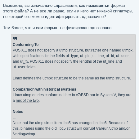
Возможно, вы изначально спрашивали, как
называется
формат
этого файла? А не все ли равно, если у него нет никакой сигнатуры,
по которой его можно идентифицировать однозначно?
Тем более, что и сам формат не фиксирован однозначно:
Conforming To
POSIX.1 does not specify a utmp structure, but rather one named utmpx,
with specifications for the fields ut_type, ut_pid, ut_line, ut_id, ut_user,
and ut_tv. POSIX.1 does not specify the lengths of the ut_line and
ut_user fields.
Linux defines the utmpx structure to be the same as the utmp structure.
Comparison with historical systems
Linux utmp entries conform neither to v7/BSD nor to System V; they are
a
mix of the two
.
...
Notes
...
Note that the utmp struct from libc5 has changed in libc6. Because of
this, binaries using the old libc5 struct will corrupt /var/run/utmp and/or
/var/log/wtmp.