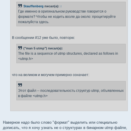
н
Stauffenberg
писал(а):
↑
и
е
Где именно в оригинальном руководстве говорится о
формате? Чтобы не ходить возле да около: процитируйте
пожалуйста здесь.
В сообщении #12 уже было, повторю:
("man 5 utmp") писал(а):
The file is a sequence of utmp structures, declared as follows in
<utmp.h>
что на великом и могучем примерно означает:
Этот файл -- последовательность структур utmp, объявленных
в файле <utmp.h>
Наверное надо было слово "формат" выделить или специально
дописать, что я хочу узнать не о структурах в бинарном utmp файле,