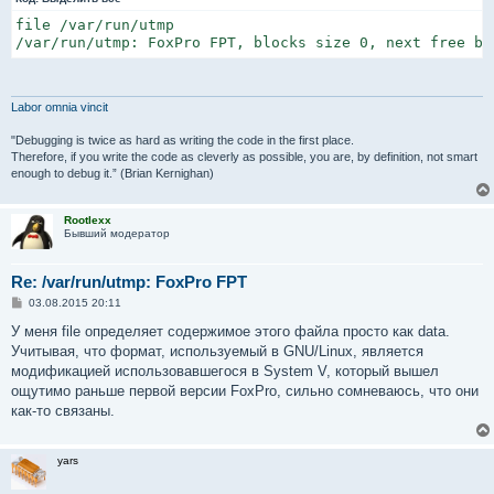
file /var/run/utmp

/var/run/utmp: FoxPro FPT, blocks size 0, next free bl
Labor omnia vincit
"Debugging is twice as hard as writing the code in the first place.
Therefore, if you write the code as cleverly as possible, you are, by definition, not smart
enough to debug it.” (Brian Kernighan)
Rootlexx
Бывший модератор
Re: /var/run/utmp: FoxPro FPT
С
03.08.2015 20:11
о
о
У меня file определяет содержимое этого файла просто как data.
б
Учитывая, что формат, используемый в GNU/Linux, является
щ
е
модификацией использовавшегося в System V, который вышел
н
ощутимо раньше первой версии FoxPro, сильно сомневаюсь, что они
и
е
как-то связаны.
yars