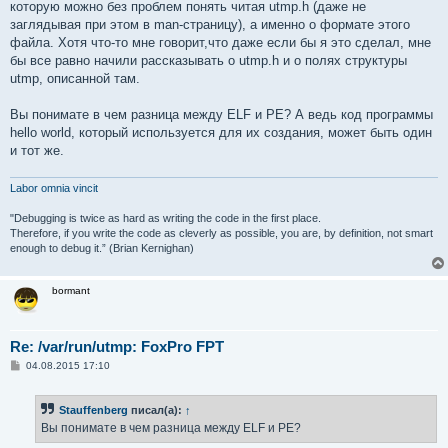
которую можно без проблем понять читая utmp.h (даже не
заглядывая при этом в man-страницу), а именно о формате этого
файла. Хотя что-то мне говорит,что даже если бы я это сделал, мне
бы все равно начили рассказывать о utmp.h и о полях структуры
utmp, описанной там.
Вы понимате в чем разница между ELF и PE? А ведь код программы
hello world, который используется для их создания, может быть один
и тот же.
Labor omnia vincit
"Debugging is twice as hard as writing the code in the first place.
Therefore, if you write the code as cleverly as possible, you are, by definition, not smart
enough to debug it.” (Brian Kernighan)
bormant
Re: /var/run/utmp: FoxPro FPT
С
04.08.2015 17:10
о
о
б
Stauffenberg
писал(а):
↑
щ
е
Вы понимате в чем разница между ELF и PE?
н