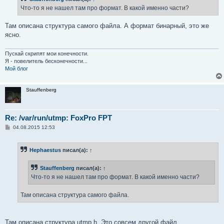
е
Что-то я не нашел там про формат. В какой именно части?
н
и
е
Там описана структура самого файла. А формат бинарный, это же
ясно.
Пускай скрипят мои конечности.
Я - повелитель бесконечности...
Мой блог
Stauffenberg
Re: /var/run/utmp: FoxPro FPT
С
04.08.2015 12:53
о
о
б
Hephaestus
писал(а):
↑
щ
е
н
Stauffenberg
писал(а):
↑
и
е
Что-то я не нашел там про формат. В какой именно части?
Там описана структура самого файла.
Там описана структура utmp.h. Это совсем другой файл.