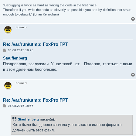
"Debugging is twice as hard as writing the code in the first place.
Therefore, if you write the code as cleverly as possible, you are, by definition, not smart
enough to debug it.” (Brian Kernighan)
bormant
Re: /var/run/utmp: FoxPro FPT
С
04.08.2015 18:25
о
о
Stauffenberg
б
Поздравляю, заслужили. У нас такой нет... Полагаю, тягаться с вами
щ
е
в этом деле нам бесполезно.
н
и
е
bormant
Re: /var/run/utmp: FoxPro FPT
С
04.08.2015 18:56
о
о
б
Stauffenberg
писал(а):
↑
щ
е
Хотя было бы здорово сначала узнать какого именно формата
н
должен быть этот файл.
и
е