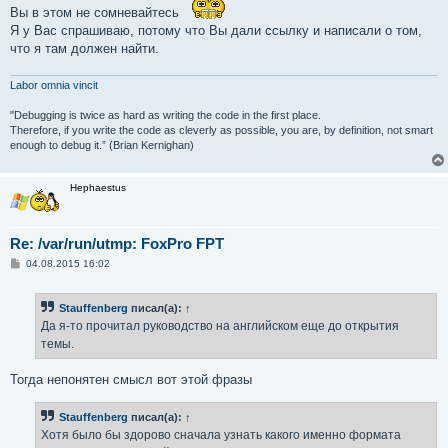
Вы в этом не сомневайтесь
Я у Вас спрашиваю, потому что Вы дали ссылку и написали о том,
что я там должен найти.
Labor omnia vincit
"Debugging is twice as hard as writing the code in the first place.
Therefore, if you write the code as cleverly as possible, you are, by definition, not smart
enough to debug it.” (Brian Kernighan)
Hephaestus
Re: /var/run/utmp: FoxPro FPT
С
04.08.2015 16:02
о
о
б
Stauffenberg
писал(а):
↑
щ
е
Да я-то прочитал руководство на английском еще до открытия
н
темы.
и
е
Тогда непонятен смысл вот этой фразы
Stauffenberg
писал(а):
↑
Хотя было бы здорово сначала узнать какого именно формата