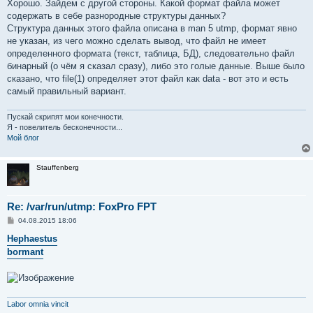
е
Хорошо. Зайдем с другой стороны. Какой формат файла может
содержать в себе разнородные структуры данных?
Структура данных этого файла описана в man 5 utmp, формат явно
не указан, из чего можно сделать вывод, что файл не имеет
определенного формата (текст, таблица, БД), следовательно файл
бинарный (о чём я сказал сразу), либо это голые данные. Выше было
сказано, что file(1) определяет этот файл как data - вот это и есть
самый правильный вариант.
Пускай скрипят мои конечности.
Я - повелитель бесконечности...
Мой блог
Stauffenberg
Re: /var/run/utmp: FoxPro FPT
С
04.08.2015 18:06
о
о
Hephaestus
б
bormant
щ
е
н
и
е
Labor omnia vincit