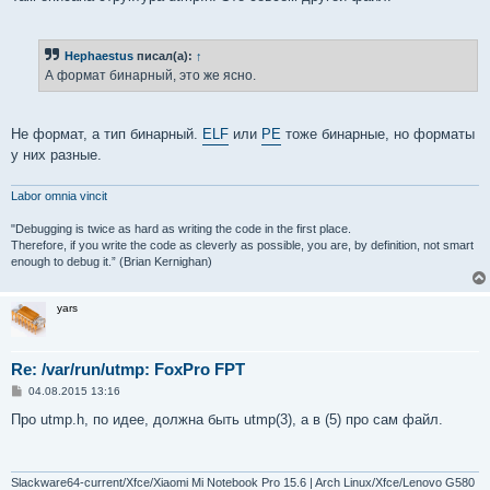
Hephaestus
писал(а):
↑
А формат бинарный, это же ясно.
Не формат, а тип бинарный.
ELF
или
PE
тоже бинарные, но форматы
у них разные.
Labor omnia vincit
"Debugging is twice as hard as writing the code in the first place.
Therefore, if you write the code as cleverly as possible, you are, by definition, not smart
enough to debug it.” (Brian Kernighan)
yars
Re: /var/run/utmp: FoxPro FPT
С
04.08.2015 13:16
о
о
Про utmp.h, по идее, должна быть utmp(3), а в (5) про сам файл.
б
щ
е
н
и
Slackware64-current/Xfce/Xiaomi Mi Notebook Pro 15.6 | Arch Linux/Xfce/Lenovo G580