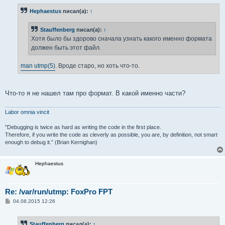
о
б
Hephaestus
писал(а):
↑
щ
е
н
Stauffenberg
писал(а):
↑
и
е
Хотя было бы здорово сначала узнать какого именно формата
должен быть этот файл.
man utmp(5)
. Вроде старо, но хоть что-то.
Что-то я не нашел там про формат. В какой именно части?
Labor omnia vincit
"Debugging is twice as hard as writing the code in the first place.
Therefore, if you write the code as cleverly as possible, you are, by definition, not smart
enough to debug it.” (Brian Kernighan)
Hephaestus
Re: /var/run/utmp: FoxPro FPT
С
04.08.2015 12:26
о
о
б
Stauffenberg
писал(а):
↑
щ