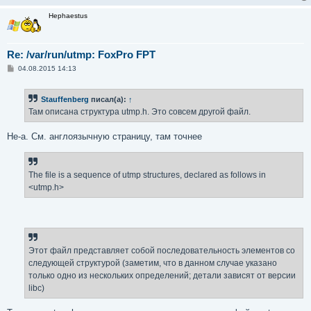
               int32_t ut_addr_v6[4];        /* Intern
Hephaestus
                                                host; I
                                                just ut
               char __unused[20];            /* Reserv
Re: /var/run/utmp: FoxPro FPT
           };
С
04.08.2015 14:13
о
о
б
Stauffenberg
писал(а):
↑
щ
е
Там описана структура utmp.h. Это совсем другой файл.
н
и
е
Не-а. См. англоязычную страницу, там точнее
The file is a sequence of utmp structures, declared as follows in
<utmp.h>
Этот файл представляет собой последовательность элементов со
следующей структурой (заметим, что в данном случае указано
только одно из нескольких определений; детали зависят от версии
libc)