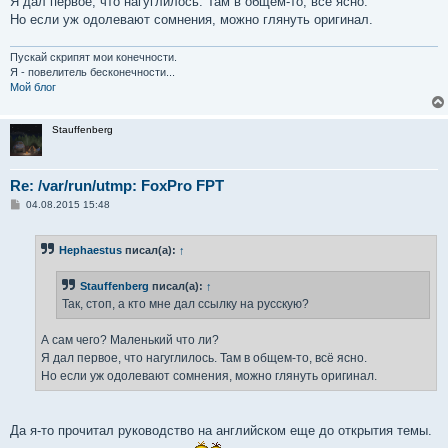
Я дал первое, что нагуглилось. Там в общем-то, всё ясно.
Но если уж одолевают сомнения, можно глянуть оригинал.
Пускай скрипят мои конечности.
Я - повелитель бесконечности...
Мой блог
Stauffenberg
Re: /var/run/utmp: FoxPro FPT
С
04.08.2015 15:48
о
о
б
Hephaestus
писал(а):
↑
щ
е
н
Stauffenberg
писал(а):
↑
и
е
Так, стоп, а кто мне дал ссылку на русскую?
А сам чего? Маленький что ли?
Я дал первое, что нагуглилось. Там в общем-то, всё ясно.
Но если уж одолевают сомнения, можно глянуть оригинал.
Да я-то прочитал руководство на английском еще до открытия темы.