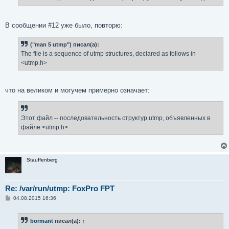
е
В сообщении #12 уже было, повторю:
("man 5 utmp") писал(а):
The file is a sequence of utmp structures, declared as follows in
<utmp.h>
что на великом и могучем примерно означает:
Этот файл -- последовательность структур utmp, объявленных в
файле <utmp.h>
Stauffenberg
Re: /var/run/utmp: FoxPro FPT
С
04.08.2015 16:36
о
о
б
bormant
писал(а):
↑
щ
е