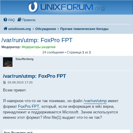
FAQ
Правила
unixforum.org
Обсуждения
Прочие тематические беседы
/var/run/utmp: FoxPro FPT
Модератор:
Модераторы разделов
24 сообщения • Страница
1
из
1
Stauffenberg
/var/run/utmp: FoxPro FPT
С
03.08.2015 17:20
о
о
Всем привет.
б
щ
е
Я наверное что-то не так понимаю, но файл
/var/run/utmp
имеет
н
формат
FoxPro FPT
, который, если информация в wiki верна,
и
е
принадлежит и поддерживается Microsoft. Зачем используется
именно этот формат? Или file(1) выдает что-то не так?
Код:
Выделить всё