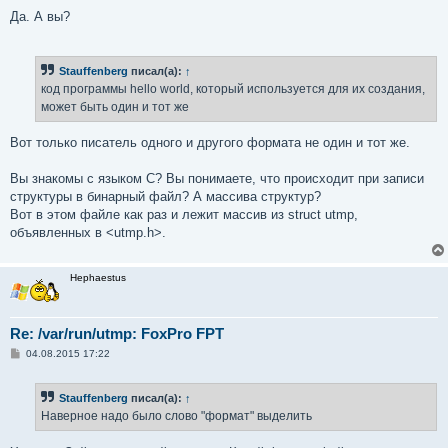
и
е
Да. А вы?
Stauffenberg
писал(а):
↑
код программы hello world, который используется для их создания,
может быть один и тот же
Вот только писатель одного и другого формата не один и тот же.
Вы знакомы с языком C? Вы понимаете, что происходит при записи
структуры в бинарный файл? А массива структур?
Вот в этом файле как раз и лежит массив из struct utmp,
объявленных в <utmp.h>.
Hephaestus
Re: /var/run/utmp: FoxPro FPT
С
04.08.2015 17:22
о
о
б
Stauffenberg
писал(а):
↑
щ
е
Наверное надо было слово "формат" выделить
н
и