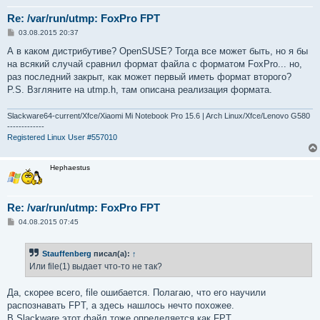
Re: /var/run/utmp: FoxPro FPT
С
03.08.2015 20:37
о
о
А в каком дистрибутиве? OpenSUSE? Тогда все может быть, но я бы
б
на всякий случай сравнил формат файла с форматом FoxPro... но,
щ
е
раз последний закрыт, как может первый иметь формат второго?
н
P.S. Взгляните на utmp.h, там описана реализация формата.
и
е
Slackware64-current/Xfce/Xiaomi Mi Notebook Pro 15.6 | Arch Linux/Xfce/Lenovo G580
-------------
Registered Linux User #557010
Hephaestus
Re: /var/run/utmp: FoxPro FPT
С
04.08.2015 07:45
о
о
б
Stauffenberg
писал(а):
↑
щ
е
Или file(1) выдает что-то не так?
н
и
е
Да, скорее всего, file ошибается. Полагаю, что его научили
распознавать FPT, а здесь нашлось нечто похожее.
В Slackware этот файл тоже определяется как FPT.