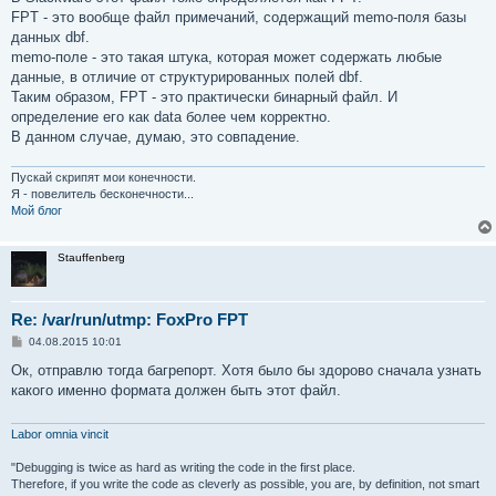
FPT - это вообще файл примечаний, содержащий memo-поля базы
данных dbf.
memo-поле - это такая штука, которая может содержать любые
данные, в отличие от структурированных полей dbf.
Таким образом, FPT - это практически бинарный файл. И
определение его как data более чем корректно.
В данном случае, думаю, это совпадение.
Пускай скрипят мои конечности.
Я - повелитель бесконечности...
Мой блог
Stauffenberg
Re: /var/run/utmp: FoxPro FPT
С
04.08.2015 10:01
о
о
Ок, отправлю тогда багрепорт. Хотя было бы здорово сначала узнать
б
какого именно формата должен быть этот файл.
щ
е
н
и
Labor omnia vincit
е
"Debugging is twice as hard as writing the code in the first place.
Therefore, if you write the code as cleverly as possible, you are, by definition, not smart