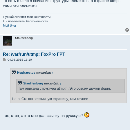
То есть в utmp.h описание структуры элементов, а в файле utmp -
сами эти элементы.
Пускай скрипят мои конечности.
Я - повелитель бесконечности...
Мой блог
Stauffenberg
Re: /var/run/utmp: FoxPro FPT
С
04.08.2015 15:10
о
о
б
Hephaestus
писал(а):
↑
щ
е
н
Stauffenberg
писал(а):
↑
и
е
Там описана структура utmp.h. Это совсем другой файл.
Не-а. См. англоязычную страницу, там точнее
Так, стоп, а кто мне дал ссылку на русскую?