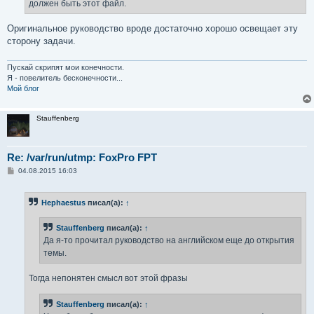
должен быть этот файл.
Оригинальное руководство вроде достаточно хорошо освещает эту
сторону задачи.
Пускай скрипят мои конечности.
Я - повелитель бесконечности...
Мой блог
Stauffenberg
Re: /var/run/utmp: FoxPro FPT
С
04.08.2015 16:03
о
о
б
Hephaestus
писал(а):
↑
щ
е
н
Stauffenberg
писал(а):
↑
и
е
Да я-то прочитал руководство на английском еще до открытия
темы.
Тогда непонятен смысл вот этой фразы
Stauffenberg
писал(а):
↑