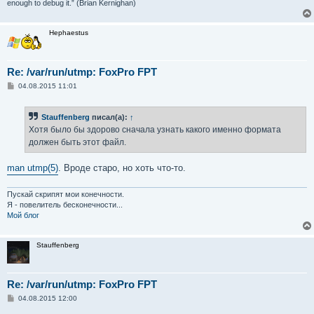
enough to debug it.” (Brian Kernighan)
Hephaestus
Re: /var/run/utmp: FoxPro FPT
С
04.08.2015 11:01
о
о
б
Stauffenberg
писал(а):
↑
щ
е
Хотя было бы здорово сначала узнать какого именно формата
н
должен быть этот файл.
и
е
man utmp(5)
. Вроде старо, но хоть что-то.
Пускай скрипят мои конечности.
Я - повелитель бесконечности...
Мой блог
Stauffenberg
Re: /var/run/utmp: FoxPro FPT
С
04.08.2015 12:00
о