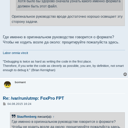
Хотя было бы здорово сначала узнать какого именно формата
должен быть этот файл.
Оригинальное руководство вроде достаточно хорошо освещает эту
сторону задачи.
Где именно в оригинальном руководстве говорится о формате?
Чтобы не ходить возле да около: процитируйте пожалуйста здесь.
Labor omnia vincit
"Debugging is twice as hard as writing the code in the first place.
Therefore, if you write the code as cleverly as possible, you are, by definition, not smart
enough to debug it.” (Brian Kernighan)
bormant
Re: /var/run/utmp: FoxPro FPT
С
04.08.2015 16:24
о
о
б
Stauffenberg
писал(а):
↑
щ
е
Где именно в оригинальном руководстве говорится о формате?
н
Чтобы не ходить возле да около: процитируйте пожалуйста здесь.
и