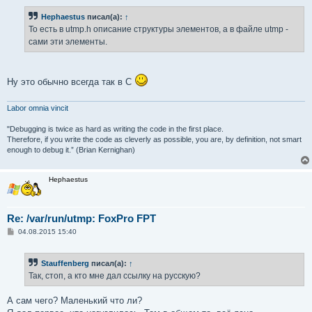
Hephaestus
писал(а):
↑
То есть в utmp.h описание структуры элементов, а в файле utmp -
сами эти элементы.
Ну это обычно всегда так в С
Labor omnia vincit
"Debugging is twice as hard as writing the code in the first place.
Therefore, if you write the code as cleverly as possible, you are, by definition, not smart
enough to debug it.” (Brian Kernighan)
Hephaestus
Re: /var/run/utmp: FoxPro FPT
С
04.08.2015 15:40
о
о
б
Stauffenberg
писал(а):
↑
щ
е
Так, стоп, а кто мне дал ссылку на русскую?
н
и
е
А сам чего? Маленький что ли?