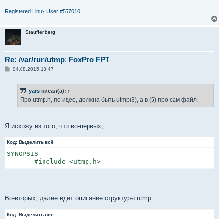
е
-------------
Registered Linux User #557010
Stauffenberg
Re: /var/run/utmp: FoxPro FPT
С
04.08.2015 13:47
о
о
б
yars
писал(а):
↑
щ
е
Про utmp.h, по идее, должна быть utmp(3), а в (5) про сам файл.
н
и
е
Я исхожу из того, что во-первых,
Код:
Выделить всё
SYNOPSIS

       #include <utmp.h>
Во-вторых, далее идет описание структуры utmp:
Код:
Выделить всё