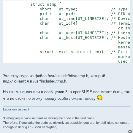
           struct utmp {

               short   ut_type;              /* Type of
               pid_t   ut_pid;               /* PID of 
               char    ut_line[UT_LINESIZE]; /* Device
               char    ut_id[4];             /* Termina
                                                or init
               char    ut_user[UT_NAMESIZE]; /* Usernam
               char    ut_host[UT_HOSTSIZE]; /* Hostna
                                                kernel
                                                message
               struct  exit_status ut_exit;  /* Exit st
                                                marked
                                                used by
               /* The ut_session and ut_tv fields must
                  compiled 32- and 64-bit.  This allow
                  memory to be shared between 32- and 
Эта структура из файла /usr/include/bits/utmp.h, который
           #if __WORDSIZE == 64 && defined __WORDSIZE_C
подключается в /usr/include/utmp.h.
               int32_t ut_session;           /* Session
                                                used fo
Но как мы выяснили в сообщении 3, в openSUSE все может быть, так
               struct {

что не стоит по этому поводу особо ломать голову
                   int32_t tv_sec;           /* Seconds
                   int32_t tv_usec;          /* Microse
               } ut_tv;                      /* Time en
Labor omnia vincit
           #else

                long   ut_session;           /* Session
"Debugging is twice as hard as writing the code in the first place.
                struct timeval ut_tv;        /* Time en
Therefore, if you write the code as cleverly as possible, you are, by definition, not smart
enough to debug it.” (Brian Kernighan)
           #endif
