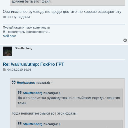
должен быть этот файл.
Оригинальное руководство вроде достаточно хорошо освещает эту
сторону задачи.
Пускай скрипят мои конечности.
Я - повелитель бесконечности...
Мой блог
Stauffenberg
Re: /var/run/utmp: FoxPro FPT
С
04.08.2015 16:03
о
о
б
Hephaestus
писал(а):
↑
щ
е
н
Stauffenberg
писал(а):
↑
и
е
Да я-то прочитал руководство на английском еще до открытия
темы.
Тогда непонятен смысл вот этой фразы
Stauffenberg
писал(а):
↑