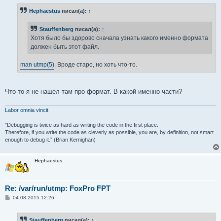
о
б
Hephaestus
писал(а):
↑
щ
е
н
Stauffenberg
писал(а):
↑
и
е
Хотя было бы здорово сначала узнать какого именно формата
должен быть этот файл.
man utmp(5)
. Вроде старо, но хоть что-то.
Что-то я не нашел там про формат. В какой именно части?
Labor omnia vincit
"Debugging is twice as hard as writing the code in the first place.
Therefore, if you write the code as cleverly as possible, you are, by definition, not smart
enough to debug it.” (Brian Kernighan)
Hephaestus
Re: /var/run/utmp: FoxPro FPT
С
04.08.2015 12:26
о
о
б
Stauffenberg
писал(а):
↑
щ