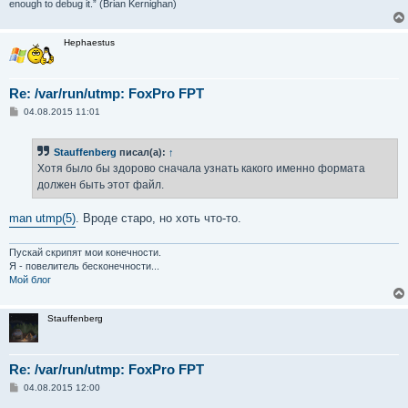
enough to debug it.” (Brian Kernighan)
Hephaestus
Re: /var/run/utmp: FoxPro FPT
С
04.08.2015 11:01
о
о
б
Stauffenberg
писал(а):
↑
щ
е
Хотя было бы здорово сначала узнать какого именно формата
н
должен быть этот файл.
и
е
man utmp(5)
. Вроде старо, но хоть что-то.
Пускай скрипят мои конечности.
Я - повелитель бесконечности...
Мой блог
Stauffenberg
Re: /var/run/utmp: FoxPro FPT
С
04.08.2015 12:00
о