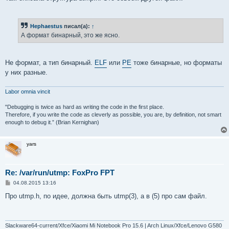
Hephaestus
писал(а):
↑
А формат бинарный, это же ясно.
Не формат, а тип бинарный.
ELF
или
PE
тоже бинарные, но форматы
у них разные.
Labor omnia vincit
"Debugging is twice as hard as writing the code in the first place.
Therefore, if you write the code as cleverly as possible, you are, by definition, not smart
enough to debug it.” (Brian Kernighan)
yars
Re: /var/run/utmp: FoxPro FPT
С
04.08.2015 13:16
о
о
Про utmp.h, по идее, должна быть utmp(3), а в (5) про сам файл.
б
щ
е
н
и
Slackware64-current/Xfce/Xiaomi Mi Notebook Pro 15.6 | Arch Linux/Xfce/Lenovo G580