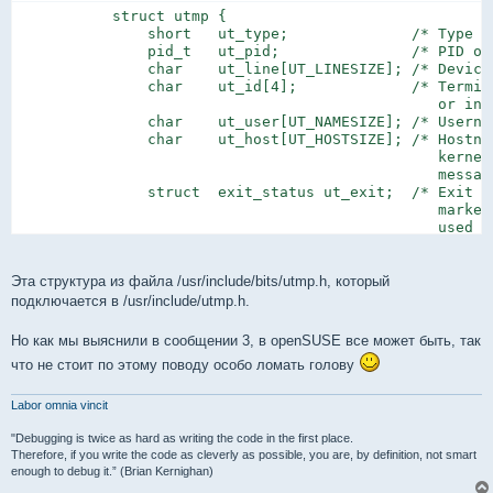
           struct utmp {

               short   ut_type;              /* Type of
               pid_t   ut_pid;               /* PID of 
               char    ut_line[UT_LINESIZE]; /* Device
               char    ut_id[4];             /* Termina
                                                or init
               char    ut_user[UT_NAMESIZE]; /* Usernam
               char    ut_host[UT_HOSTSIZE]; /* Hostna
                                                kernel
                                                message
               struct  exit_status ut_exit;  /* Exit st
                                                marked
                                                used by
               /* The ut_session and ut_tv fields must
                  compiled 32- and 64-bit.  This allow
                  memory to be shared between 32- and 
Эта структура из файла /usr/include/bits/utmp.h, который
           #if __WORDSIZE == 64 && defined __WORDSIZE_C
подключается в /usr/include/utmp.h.
               int32_t ut_session;           /* Session
                                                used fo
Но как мы выяснили в сообщении 3, в openSUSE все может быть, так
               struct {

что не стоит по этому поводу особо ломать голову
                   int32_t tv_sec;           /* Seconds
                   int32_t tv_usec;          /* Microse
               } ut_tv;                      /* Time en
Labor omnia vincit
           #else

                long   ut_session;           /* Session
"Debugging is twice as hard as writing the code in the first place.
                struct timeval ut_tv;        /* Time en
Therefore, if you write the code as cleverly as possible, you are, by definition, not smart
enough to debug it.” (Brian Kernighan)
           #endif
