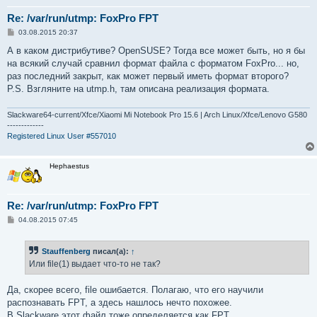
Re: /var/run/utmp: FoxPro FPT
С
03.08.2015 20:37
о
о
А в каком дистрибутиве? OpenSUSE? Тогда все может быть, но я бы
б
на всякий случай сравнил формат файла с форматом FoxPro... но,
щ
е
раз последний закрыт, как может первый иметь формат второго?
н
P.S. Взгляните на utmp.h, там описана реализация формата.
и
е
Slackware64-current/Xfce/Xiaomi Mi Notebook Pro 15.6 | Arch Linux/Xfce/Lenovo G580
-------------
Registered Linux User #557010
Hephaestus
Re: /var/run/utmp: FoxPro FPT
С
04.08.2015 07:45
о
о
б
Stauffenberg
писал(а):
↑
щ
е
Или file(1) выдает что-то не так?
н
и
е
Да, скорее всего, file ошибается. Полагаю, что его научили
распознавать FPT, а здесь нашлось нечто похожее.
В Slackware этот файл тоже определяется как FPT.