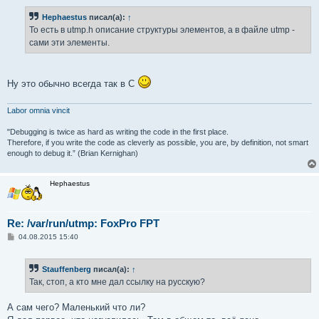
Hephaestus
писал(а):
↑
То есть в utmp.h описание структуры элементов, а в файле utmp -
сами эти элементы.
Ну это обычно всегда так в С
Labor omnia vincit
"Debugging is twice as hard as writing the code in the first place.
Therefore, if you write the code as cleverly as possible, you are, by definition, not smart
enough to debug it.” (Brian Kernighan)
Hephaestus
Re: /var/run/utmp: FoxPro FPT
С
04.08.2015 15:40
о
о
б
Stauffenberg
писал(а):
↑
щ
е
Так, стоп, а кто мне дал ссылку на русскую?
н
и
е
А сам чего? Маленький что ли?