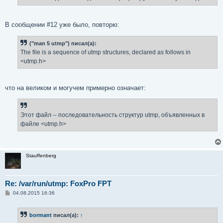
е
В сообщении #12 уже было, повторю:
("man 5 utmp") писал(а):
The file is a sequence of utmp structures, declared as follows in
<utmp.h>
что на великом и могучем примерно означает:
Этот файл -- последовательность структур utmp, объявленных в
файле <utmp.h>
Stauffenberg
Re: /var/run/utmp: FoxPro FPT
С
04.08.2015 16:36
о
о
б
bormant
писал(а):
↑
щ
е