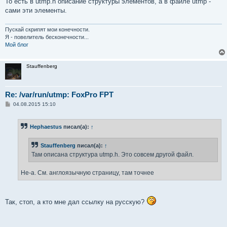
То есть в utmp.h описание структуры элементов, а в файле utmp -
сами эти элементы.
Пускай скрипят мои конечности.
Я - повелитель бесконечности...
Мой блог
Stauffenberg
Re: /var/run/utmp: FoxPro FPT
С
04.08.2015 15:10
о
о
б
Hephaestus
писал(а):
↑
щ
е
н
Stauffenberg
писал(а):
↑
и
е
Там описана структура utmp.h. Это совсем другой файл.
Не-а. См. англоязычную страницу, там точнее
Так, стоп, а кто мне дал ссылку на русскую?