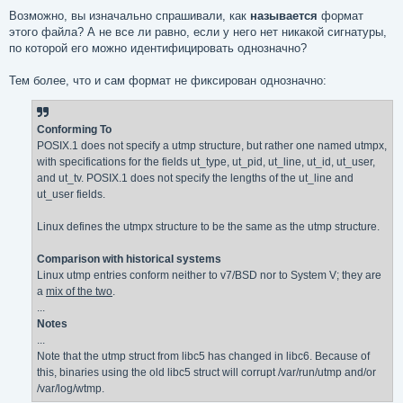
Возможно, вы изначально спрашивали, как
называется
формат
этого файла? А не все ли равно, если у него нет никакой сигнатуры,
по которой его можно идентифицировать однозначно?
Тем более, что и сам формат не фиксирован однозначно:
Conforming To
POSIX.1 does not specify a utmp structure, but rather one named utmpx,
with specifications for the fields ut_type, ut_pid, ut_line, ut_id, ut_user,
and ut_tv. POSIX.1 does not specify the lengths of the ut_line and
ut_user fields.
Linux defines the utmpx structure to be the same as the utmp structure.
Comparison with historical systems
Linux utmp entries conform neither to v7/BSD nor to System V; they are
a
mix of the two
.
...
Notes
...
Note that the utmp struct from libc5 has changed in libc6. Because of
this, binaries using the old libc5 struct will corrupt /var/run/utmp and/or
/var/log/wtmp.