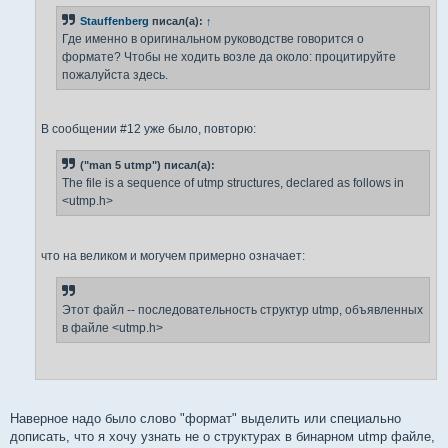
н
Stauffenberg
писал(а):
↑
и
е
Где именно в оригинальном руководстве говорится о
формате? Чтобы не ходить возле да около: процитируйте
пожалуйста здесь.
В сообщении #12 уже было, повторю:
("man 5 utmp") писал(а):
The file is a sequence of utmp structures, declared as follows in
<utmp.h>
что на великом и могучем примерно означает:
Этот файл -- последовательность структур utmp, объявленных
в файле <utmp.h>
Наверное надо было слово "формат" выделить или специально
дописать, что я хочу узнать не о структурах в бинарном utmp файле,