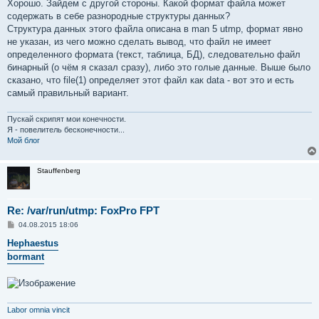
е
Хорошо. Зайдем с другой стороны. Какой формат файла может
содержать в себе разнородные структуры данных?
Структура данных этого файла описана в man 5 utmp, формат явно
не указан, из чего можно сделать вывод, что файл не имеет
определенного формата (текст, таблица, БД), следовательно файл
бинарный (о чём я сказал сразу), либо это голые данные. Выше было
сказано, что file(1) определяет этот файл как data - вот это и есть
самый правильный вариант.
Пускай скрипят мои конечности.
Я - повелитель бесконечности...
Мой блог
Stauffenberg
Re: /var/run/utmp: FoxPro FPT
С
04.08.2015 18:06
о
о
Hephaestus
б
bormant
щ
е
н
и
е
Labor omnia vincit