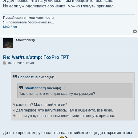
Я дал первое, что нагуглилось. Там в общем-то, всё ясно.
Но если уж одолевают сомнения, можно глянуть оригинал.
Пускай скрипят мои конечности.
Я - повелитель бесконечности...
Мой блог
Stauffenberg
Re: /var/run/utmp: FoxPro FPT
С
04.08.2015 15:48
о
о
б
Hephaestus
писал(а):
↑
щ
е
н
Stauffenberg
писал(а):
↑
и
е
Так, стоп, а кто мне дал ссылку на русскую?
А сам чего? Маленький что ли?
Я дал первое, что нагуглилось. Там в общем-то, всё ясно.
Но если уж одолевают сомнения, можно глянуть оригинал.
Да я-то прочитал руководство на английском еще до открытия темы.