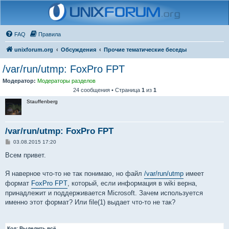
FAQ
Правила
unixforum.org
Обсуждения
Прочие тематические беседы
/var/run/utmp: FoxPro FPT
Модератор:
Модераторы разделов
24 сообщения • Страница
1
из
1
Stauffenberg
/var/run/utmp: FoxPro FPT
С
03.08.2015 17:20
о
о
Всем привет.
б
щ
е
Я наверное что-то не так понимаю, но файл
/var/run/utmp
имеет
н
формат
FoxPro FPT
, который, если информация в wiki верна,
и
е
принадлежит и поддерживается Microsoft. Зачем используется
именно этот формат? Или file(1) выдает что-то не так?
Код:
Выделить всё