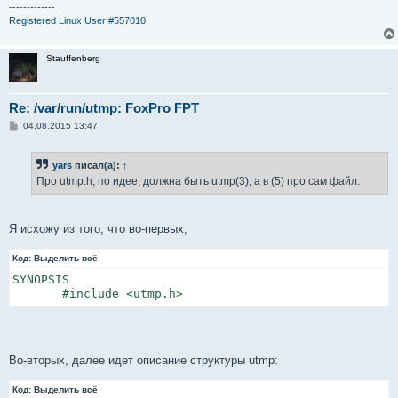
е
-------------
Registered Linux User #557010
Stauffenberg
Re: /var/run/utmp: FoxPro FPT
С
04.08.2015 13:47
о
о
б
yars
писал(а):
↑
щ
е
Про utmp.h, по идее, должна быть utmp(3), а в (5) про сам файл.
н
и
е
Я исхожу из того, что во-первых,
Код:
Выделить всё
SYNOPSIS

       #include <utmp.h>
Во-вторых, далее идет описание структуры utmp:
Код:
Выделить всё