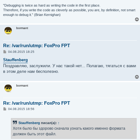
"Debugging is twice as hard as writing the code in the first place.
Therefore, if you write the code as cleverly as possible, you are, by definition, not smart
enough to debug it.” (Brian Kernighan)
bormant
Re: /var/run/utmp: FoxPro FPT
С
04.08.2015 18:25
о
о
Stauffenberg
б
Поздравляю, заслужили. У нас такой нет... Полагаю, тягаться с вами
щ
е
в этом деле нам бесполезно.
н
и
е
bormant
Re: /var/run/utmp: FoxPro FPT
С
04.08.2015 18:56
о
о
б
Stauffenberg
писал(а):
↑
щ
е
Хотя было бы здорово сначала узнать какого именно формата
н
должен быть этот файл.
и
е