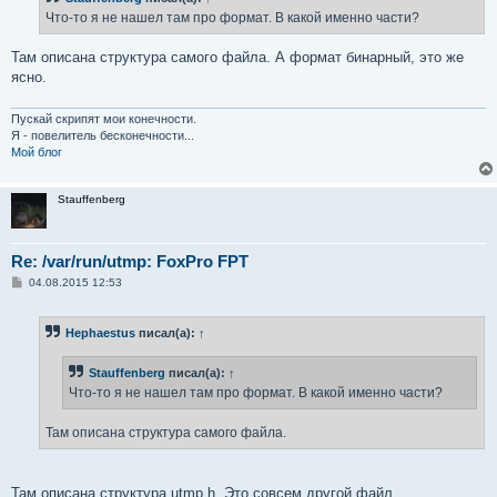
е
Что-то я не нашел там про формат. В какой именно части?
н
и
е
Там описана структура самого файла. А формат бинарный, это же
ясно.
Пускай скрипят мои конечности.
Я - повелитель бесконечности...
Мой блог
Stauffenberg
Re: /var/run/utmp: FoxPro FPT
С
04.08.2015 12:53
о
о
б
Hephaestus
писал(а):
↑
щ
е
н
Stauffenberg
писал(а):
↑
и
е
Что-то я не нашел там про формат. В какой именно части?
Там описана структура самого файла.
Там описана структура utmp.h. Это совсем другой файл.