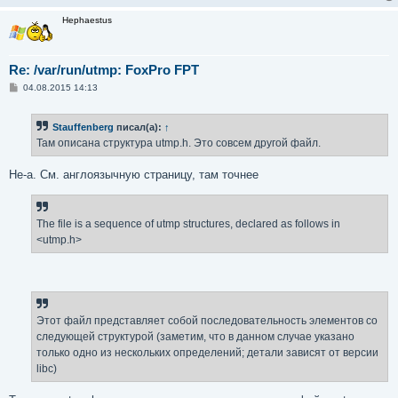
               int32_t ut_addr_v6[4];        /* Intern
Hephaestus
                                                host; I
                                                just ut
               char __unused[20];            /* Reserv
Re: /var/run/utmp: FoxPro FPT
           };
С
04.08.2015 14:13
о
о
б
Stauffenberg
писал(а):
↑
щ
е
Там описана структура utmp.h. Это совсем другой файл.
н
и
е
Не-а. См. англоязычную страницу, там точнее
The file is a sequence of utmp structures, declared as follows in
<utmp.h>
Этот файл представляет собой последовательность элементов со
следующей структурой (заметим, что в данном случае указано
только одно из нескольких определений; детали зависят от версии
libc)