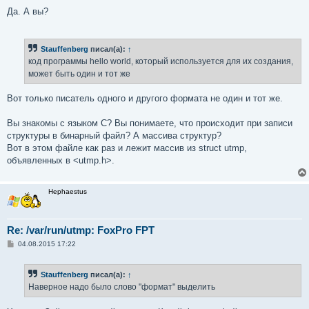
и
е
Да. А вы?
Stauffenberg
писал(а):
↑
код программы hello world, который используется для их создания,
может быть один и тот же
Вот только писатель одного и другого формата не один и тот же.
Вы знакомы с языком C? Вы понимаете, что происходит при записи
структуры в бинарный файл? А массива структур?
Вот в этом файле как раз и лежит массив из struct utmp,
объявленных в <utmp.h>.
Hephaestus
Re: /var/run/utmp: FoxPro FPT
С
04.08.2015 17:22
о
о
б
Stauffenberg
писал(а):
↑
щ
е
Наверное надо было слово "формат" выделить
н
и