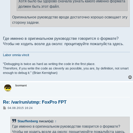
Хотя было бы здорово сначала узнать какого именно формата
должен быть этот файл.
Оригинальное руководство вроде достаточно хорошо освещает эту
сторону задачи.
Где именно в оригинальном руководстве говорится о формате?
Чтобы не ходить возле да около: процитируйте пожалуйста здесь.
Labor omnia vincit
"Debugging is twice as hard as writing the code in the first place.
Therefore, if you write the code as cleverly as possible, you are, by definition, not smart
enough to debug it.” (Brian Kernighan)
bormant
Re: /var/run/utmp: FoxPro FPT
С
04.08.2015 16:24
о
о
б
Stauffenberg
писал(а):
↑
щ
е
Где именно в оригинальном руководстве говорится о формате?
н
Чтобы не ходить возле да около: процитируйте пожалуйста здесь.
и