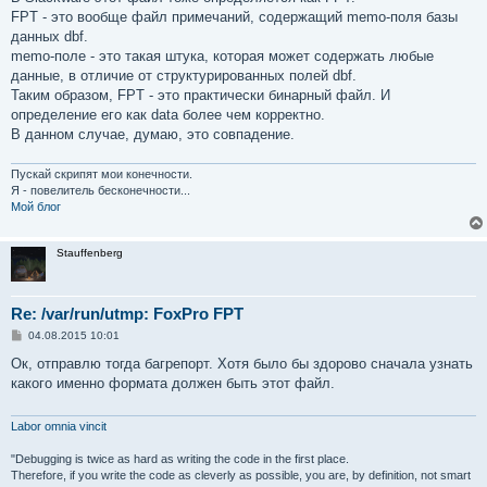
FPT - это вообще файл примечаний, содержащий memo-поля базы
данных dbf.
memo-поле - это такая штука, которая может содержать любые
данные, в отличие от структурированных полей dbf.
Таким образом, FPT - это практически бинарный файл. И
определение его как data более чем корректно.
В данном случае, думаю, это совпадение.
Пускай скрипят мои конечности.
Я - повелитель бесконечности...
Мой блог
Stauffenberg
Re: /var/run/utmp: FoxPro FPT
С
04.08.2015 10:01
о
о
Ок, отправлю тогда багрепорт. Хотя было бы здорово сначала узнать
б
какого именно формата должен быть этот файл.
щ
е
н
и
Labor omnia vincit
е
"Debugging is twice as hard as writing the code in the first place.
Therefore, if you write the code as cleverly as possible, you are, by definition, not smart