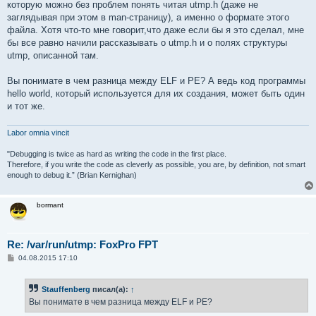
которую можно без проблем понять читая utmp.h (даже не
заглядывая при этом в man-страницу), а именно о формате этого
файла. Хотя что-то мне говорит,что даже если бы я это сделал, мне
бы все равно начили рассказывать о utmp.h и о полях структуры
utmp, описанной там.
Вы понимате в чем разница между ELF и PE? А ведь код программы
hello world, который используется для их создания, может быть один
и тот же.
Labor omnia vincit
"Debugging is twice as hard as writing the code in the first place.
Therefore, if you write the code as cleverly as possible, you are, by definition, not smart
enough to debug it.” (Brian Kernighan)
bormant
Re: /var/run/utmp: FoxPro FPT
С
04.08.2015 17:10
о
о
б
Stauffenberg
писал(а):
↑
щ
е
Вы понимате в чем разница между ELF и PE?
н