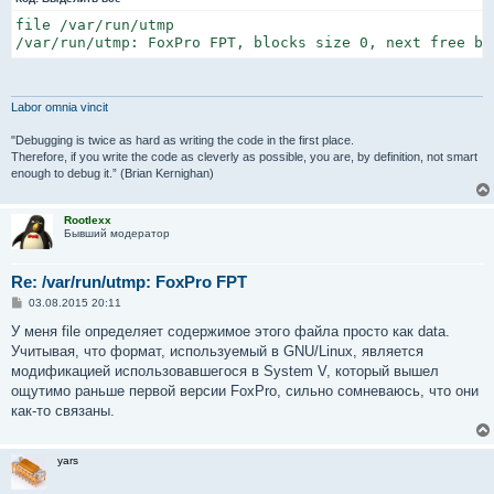
file /var/run/utmp

/var/run/utmp: FoxPro FPT, blocks size 0, next free bl
Labor omnia vincit
"Debugging is twice as hard as writing the code in the first place.
Therefore, if you write the code as cleverly as possible, you are, by definition, not smart
enough to debug it.” (Brian Kernighan)
Rootlexx
Бывший модератор
Re: /var/run/utmp: FoxPro FPT
С
03.08.2015 20:11
о
о
У меня file определяет содержимое этого файла просто как data.
б
Учитывая, что формат, используемый в GNU/Linux, является
щ
е
модификацией использовавшегося в System V, который вышел
н
ощутимо раньше первой версии FoxPro, сильно сомневаюсь, что они
и
е
как-то связаны.
yars