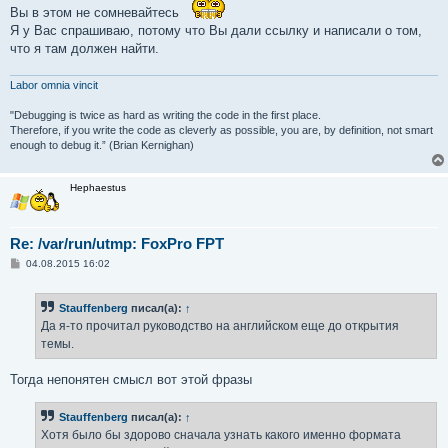
Вы в этом не сомневайтесь
Я у Вас спрашиваю, потому что Вы дали ссылку и написали о том,
что я там должен найти.
Labor omnia vincit
"Debugging is twice as hard as writing the code in the first place.
Therefore, if you write the code as cleverly as possible, you are, by definition, not smart
enough to debug it.” (Brian Kernighan)
Hephaestus
Re: /var/run/utmp: FoxPro FPT
С
04.08.2015 16:02
о
о
б
Stauffenberg
писал(а):
↑
щ
е
Да я-то прочитал руководство на английском еще до открытия
н
темы.
и
е
Тогда непонятен смысл вот этой фразы
Stauffenberg
писал(а):
↑
Хотя было бы здорово сначала узнать какого именно формата