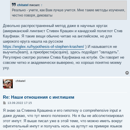
б
chitatel
писал:
↑
щ
е
Реально - учите, как Вам лучше учится. Мне такие методы изучения,
н
честно говоря, диковаты
и
е
Довольно распространенный метод даже в научных кругах
(американский лингвист Стивен Крашен и канадский полиглот Стив
Кауфман. Я такие вещи обычно читаю на английском, но для
широкого круга нашла на русском
https://englex.ru/hypothesis-of-stephen-krashen/
) И называется не
выучить(learn), а приобрести(acquire), здесь подойдет "овладеть".
Регулярно смотрю ролики Стива Кауфмана на ютубе. Он говорит не
совсем четко и академически выверено, но хорошо понятно моему
уху.
chitatel
Re: Наши отношения с инглишем
С
13.09.2022 17:15
о
о
Я знаю за Стивена Крашена и его гипотезу о comprehensive input и
б
даже думаю, что тут много полезного. Но я бы не абсолютизировал
щ
е
этот инпут. Я выше писал уже в этой теме, что можно иметь вокруг
н
офигительный инпут и получать ноль на аутпут на примере языков
и