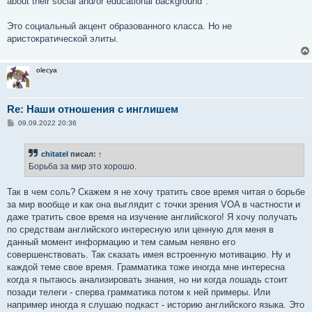
about their social and/or educational background".
Это социальный акцент образованного класса. Но не
аристократической элиты.
olecya
Re: Наши отношения с инглишем
С
09.09.2022 20:36
о
о
б
chitatel
писал:
↑
щ
е
Борьба за мир это хорошо.
н
и
е
Так в чем соль? Скажем я не хочу тратить свое время читая о борьбе
за мир вообще и как она выглядит с точки зрения VOA в частности и
даже тратить свое время на изучение английского! Я хочу получать
по средствам английского интересную или ценную для меня в
данный момент информацию и тем самым неявно его
совершенствовать. Так сказать имея встроенную мотивацию. Ну и
каждой теме свое время. Грамматика тоже иногда мне интересна
когда я пытаюсь анализировать знания, но ни когда лошадь стоит
позади телеги - сперва грамматика потом к ней примеры. Или
например иногда я слушаю подкаст - историю английского языка. Это