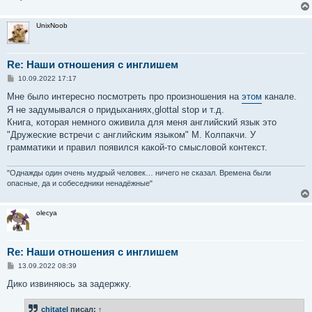
UnixNoob
Re: Наши отношения с инглишем
С
10.09.2022 17:17
о
о
Мне было интересно посмотреть про произношения на
этом
канале.
б
Я не задумывался о придыханиях,glottal stop и т.д.
щ
е
Книга, которая немного оживила для меня английский язык это
н
"Дружеские встречи с английским языком" М. Колпакчи. У
и
е
грамматики и правил появился какой-то смысловой контекст.
"Однажды один очень мудрый человек… ничего не сказал. Времена были
опасные, да и собеседники ненадёжные"
olecya
Re: Наши отношения с инглишем
С
13.09.2022 08:39
о
о
Дико извиняюсь за задержку.
б
щ
е
chitatel
писал:
↑