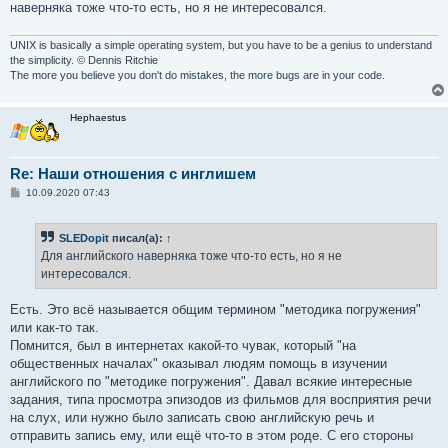
наверняка тоже что-то есть, но я не интересовался.
UNIX is basically a simple operating system, but you have to be a genius to understand
the simplicity. © Dennis Ritchie
The more you believe you don't do mistakes, the more bugs are in your code.
Hephaestus
Re: Наши отношения с инглишем
С
10.09.2020 07:43
о
о
б
SLEDopit
писал(а):
↑
щ
е
Для английского наверняка тоже что-то есть, но я не
н
интересовался.
и
е
Есть. Это всё называется общим термином "методика погружения"
или как-то так.
Помнится, был в интернетах какой-то чувак, который "на
общественных началах" оказывал людям помощь в изучении
английского по "методике погружения". Давал всякие интересные
задания, типа просмотра эпизодов из фильмов для восприятия речи
на слух, или нужно было записать свою английскую речь и
отправить запись ему, или ещё что-то в этом роде. С его стороны