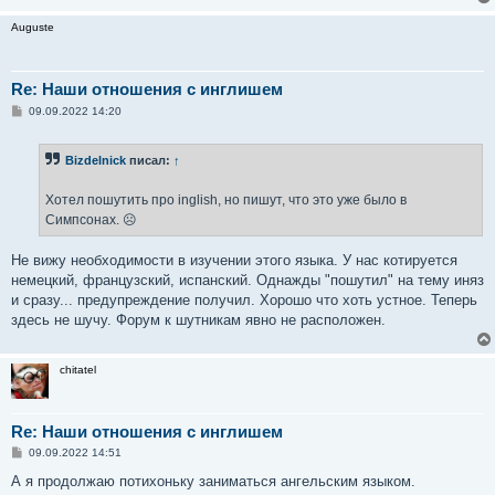
и
е
Auguste
Re: Наши отношения с инглишем
С
09.09.2022 14:20
о
о
б
Bizdelnick
писал:
↑
щ
е
н
Хотел пошутить про inglish, но пишут, что это уже было в
и
е
Симпсонах. ☹
Не вижу необходимости в изучении этого языка. У нас котируется
немецкий, французский, испанский. Однажды "пошутил" на тему иняз
и сразу... предупреждение получил. Хорошо что хоть устное. Теперь
здесь не шучу. Форум к шутникам явно не расположен.
chitatel
Re: Наши отношения с инглишем
С
09.09.2022 14:51
о
о
А я продолжаю потихоньку заниматься ангельским языком.
б