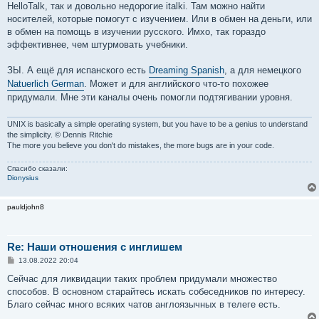
HelloTalk, так и довольно недорогие italki. Там можно найти
носителей, которые помогут с изучением. Или в обмен на деньги, или
в обмен на помощь в изучении русского. Имхо, так гораздо
эффективнее, чем штурмовать учебники.
ЗЫ. А ещё для испанского есть
Dreaming Spanish
, а для немецкого
Natuerlich German
. Может и для английского что-то похожее
придумали. Мне эти каналы очень помогли подтягивании уровня.
UNIX is basically a simple operating system, but you have to be a genius to understand
the simplicity. © Dennis Ritchie
The more you believe you don't do mistakes, the more bugs are in your code.
Спасибо сказали:
Dionysius
pauldjohn8
Re: Наши отношения с инглишем
С
13.08.2022 20:04
о
о
Сейчас для ликвидации таких проблем придумали множество
б
способов. В основном старайтесь искать собеседников по интересу.
щ
е
Благо сейчас много всяких чатов англоязычных в телеге есть.
н