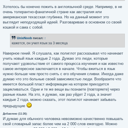
е
Хотелось бы конечно пожить в англоязычной среде. Например, в не
очень толерантно-фанатичной стране как австралия или
американская техасская глубинка. Но на данный момент это
выглядит неподходящей идеей. Разговариваю в основном со своей
кошкой и сама с собой.
UnixNoob
писал:
↑
кажется, он учил язык за 3 месяца
Наверное гений. Я слушала, как полиглот рассказывал что начинает
учить новый язык каждые 2 года. Думаю это люди, которые
получают удовольствие от самого процесса изучения и как известно
самое интересное заключается в начале. Чтобы вжиться в язык
нужно больше чем просто снять с его обучения сливки. Иногда даже
думаю что это больные своей зависимостью люди. Вообразите что
имеется большой пласт информации на котором приходится
зацикливаться. Одни и те же вещи вы познаете (повторяете) через
разные языки. На это, я думаю, как раз уйдет 2 года, а значит
каждые 2 года, можно сказать, этот полиглот начинает забывать
предыдущие
Добавлено (11:26):
И думаю для обычного человека невозможно качественно повышать
свой словарный запас более чем на 2 000 слов ежегодно. Можно