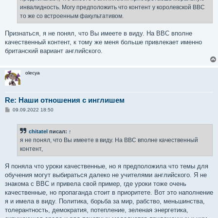
е
инвалидность. Могу предположить что контент у королевской BBC
то же со встроенным факультативом.
Признаться, я не понял, что Вы имеете в виду. На ВВС вполне
качественный контент, к тому же меня больше привлекает именно
британский вариант английского.
olecya
Re: Наши отношения с инглишем
С
09.09.2022 18:50
о
о
б
chitatel
писал:
↑
щ
е
я не понял, что Вы имеете в виду. На ВВС вполне качественный
н
контент,
и
е
Я поняла что уроки качественные, но я предположила что темы для
обучения могут выбираться далеко не учителями английского. Я не
знакома с BBC и привела свой пример, где уроки тоже очень
качественные, но пропаганда стоит в приоритете. Вот это наполнение
я и имела в виду. Политика, борьба за мир, рабство, меньшинства,
толерантность, демократия, потепление, зеленая энергетика,