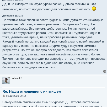
Да, и не смотрите на ютубе уроки haskell Дениса Москвина. Это
интересно, но контр продуктивно для освоения английского.
Добавлено (13:23):
По тактике тоже главный совет будет: Многие думают что некоторые
приемы не работают, а некоторые имеют "прорывную" силу. Не
расстраивайтесь. Все приемы действенные. Но изучение в лоб
настолько трудоемкая работа, что невозможно штурмовать одно и
тоже, длительное время, не испробовав различных подходов.
Каждый новый метод это каждый раз новый азарт с новой энергией и
одному богу известно на каком штурме будут ощутимо заметны
результаты. Но это не заслуга последнего, как может показаться
лучшего метода, это заслуга вашей настойчивости и ничего более.
Так что чем больше методик вы испробуете, тем лучше для процесса
обучения, если вы все же в душе больше стоик, а не кисейная
барышня как я, ищущая легкие пути.
ArkanJR
Re: Наши отношения с инглишем
С
05.12.2021 09:14
о
о
Самоучитель "Английский язык 16 уроков" Д. Петрова постепенно
б
подходит к концу, какой самоучитель посоветуете для следующего