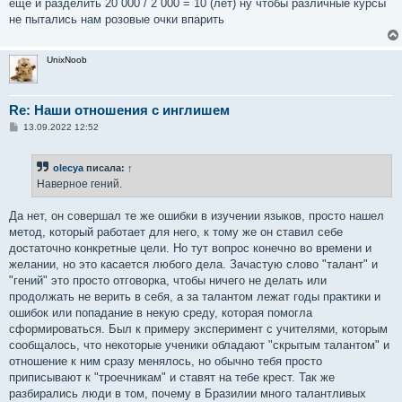
еще и разделить 20 000 / 2 000 = 10 (лет) ну чтобы различные курсы
не пытались нам розовые очки впарить
UnixNoob
Re: Наши отношения с инглишем
С
13.09.2022 12:52
о
о
б
olecya
писала:
↑
щ
е
Наверное гений.
н
и
е
Да нет, он совершал те же ошибки в изучении языков, просто нашел
метод, который работает для него, к тому же он ставил себе
достаточно конкретные цели. Но тут вопрос конечно во времени и
желании, но это касается любого дела. Зачастую слово "талант" и
"гений" это просто отговорка, чтобы ничего не делать или
продолжать не верить в себя, а за талантом лежат годы практики и
ошибок или попадание в некую среду, которая помогла
сформироваться. Был к примеру эксперимент с учителями, которым
сообщалось, что некоторые ученики обладают "скрытым талантом" и
отношение к ним сразу менялось, но обычно тебя просто
приписывают к "троечникам" и ставят на тебе крест. Так же
разбирались люди в том, почему в Бразилии много талантливых