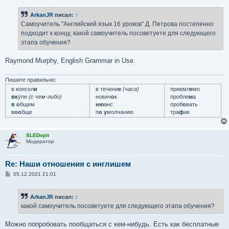
о
б
ArkanJR
писал:
↑
щ
е
Самоучитель "Английский язык 16 уроков" Д. Петрова постепенно
н
подходит к концу, какой самоучитель посоветуете для следующего
и
е
этапа обучения?
Raymond Murphy, English Grammar in Use.
Пишите правильно:
в консол
и
в течени
е
(часа)
приемл
е
мо
вк
у́пе
(с чем-либо)
нович
о
к
пробле
м
а
в о
бщем
ню
анс
проб
о
вать
в
оо
бще
п
о у
молчанию
тра
ф
ик
SLEDopit
Модератор
Re: Наши отношения с инглишем
С
05.12.2021 21:01
о
о
б
ArkanJR
писал:
↑
щ
е
какой самоучитель посоветуете для следующего этапа обучения?
н
и
е
Можно попробовать пообщаться с кем-нибудь. Есть как бесплатные