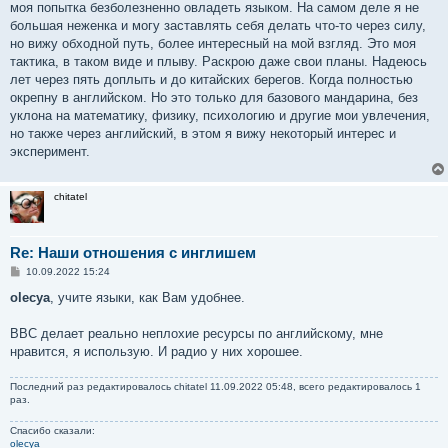
моя попытка безболезненно овладеть языком. На самом деле я не
большая неженка и могу заставлять себя делать что-то через силу,
но вижу обходной путь, более интересный на мой взгляд. Это моя
тактика, в таком виде и плыву. Раскрою даже свои планы. Надеюсь
лет через пять доплыть и до китайских берегов. Когда полностью
окрепну в английском. Но это только для базового мандарина, без
уклона на математику, физику, психологию и другие мои увлечения,
но также через английский, в этом я вижу некоторый интерес и
эксперимент.
chitatel
Re: Наши отношения с инглишем
С
10.09.2022 15:24
о
о
olecya
, учите языки, как Вам удобнее.
б
щ
е
ВВС делает реально неплохие ресурсы по английскому, мне
н
нравится, я использую. И радио у них хорошее.
и
е
Последний раз редактировалось
chitatel
11.09.2022 05:48, всего редактировалось 1
раз.
Спасибо сказали:
olecya