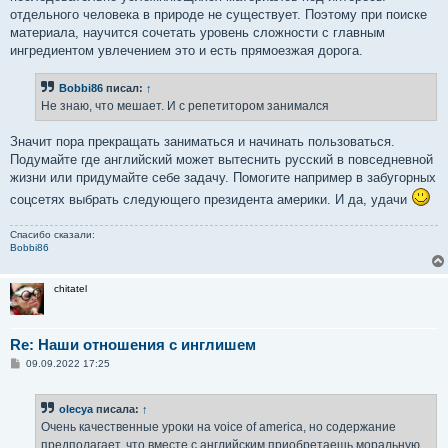
отдельного человека в природе не существует. Поэтому при поиске
материала, научится сочетать уровень сложности с главным
ингредиентом увлечением это и есть прямоезжая дорога.
Bobbi86
писал:
↑
Не знаю, что мешает. И с репетитором занимался
Значит пора прекращать заниматься и начинать пользоваться.
Подумайте где английский может вытеснить русский в повседневной
жизни или придумайте себе задачу. Помогите например в забугорных
соцсетях выбрать следующего президента америки. И да, удачи
Спасибо сказали:
Bobbi86
chitatel
Re: Наши отношения с инглишем
С
09.09.2022 17:25
о
о
б
olecya
писала:
↑
щ
е
Очень качественные уроки на voice of america, но содержание
н
предполагает, что вместе с английским приобретаешь моральную
и