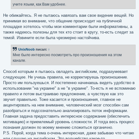
н
учите языки, как Вам удобнее.
и
е
Не обижайтесь. Я не пытаюсь навязать вам свое видение вещей. Но
принимая во внимание, что общение происходит на публичной
площадке хотелось чтобы мои комментарии были информативны, а
также надеюсь полезны для тех кто стоит в кругу, то-есть следит за
темой. Извините если была чрезмерно настойчива.
UnixNoob
писал:
↑
Мне было интересно посмотреть про произношения на этом
канале.
Способ которым я пытаюсь овладеть английским, подразумевает
следующее. Не учишь правила, не корректируешь произношение.
Просто им пользуешься. И постепенно начинаешь видеть удобство в
использовании "на украине" а не "в украине". То-есть я не вспоминаю
правило и потом выстраиваю предложение, а чувствую как это
звучит правильно. Тоже касается и произношения, главное не
акцентировать на нем внимание, человеческий мозг способен сам
разобраться и подсознательно анализировать поток информации.
Главная задача предоставить интересное содержание (обеспечить
мотивацию) и приемлемый уровень сложности. И тогда весь процесс
познания должен по моему мнению сложиться органично.
P.S. Порой, когда тема о-очень интересная, даже забываю что читаю
или слушаю на английском. Это волшебство какое-то