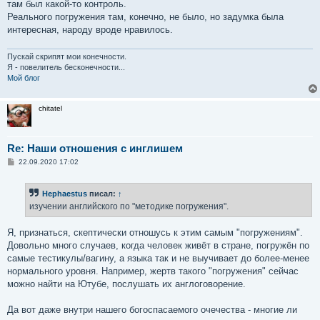
там был какой-то контроль.
Реального погружения там, конечно, не было, но задумка была
интересная, народу вроде нравилось.
Пускай скрипят мои конечности.
Я - повелитель бесконечности...
Мой блог
chitatel
Re: Наши отношения с инглишем
С
22.09.2020 17:02
о
о
б
Hephaestus
писал:
↑
щ
е
изучении английского по "методике погружения".
н
и
е
Я, признаться, скептически отношусь к этим самым "погружениям".
Довольно много случаев, когда человек живёт в стране, погружён по
самые тестикулы/вагину, а языка так и не выучивает до более-менее
нормального уровня. Например, жертв такого "погружения" сейчас
можно найти на Ютубе, послушать их англоговорение.
Да вот даже внутри нашего богоспасаемого очечества - многие ли