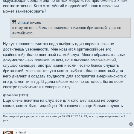
окружающая среда и ряд почетных медалистов приложенных к ним
соответственно. Кого этот убогий и однобокий шлак в изучении
может заинтересовать?
chitatel
писал:
↑
к тому же меня больше привлекает именно британский вариант
английского.
Ну тут главное я считаю надо выбрать один вариант пока не
достигнешь уверенности. Мне нравится британский(без его
крайностей), более понятный на мой слух. Много образовательных,
документальных роликов на нем, но я выбрала американский,
слушаю канадцев, австралийцев и если честно боюсь слушать
британский, мне кажется ухо может выбрать более понятный для
него диалект и создать трудности для восприятия американского с
его р, флеп ти и т.д. В дальнейшем конечно хотелось бы во всем
спектре приблизится к совершенству.
Добавлено (19:11):
Еще очень понятны на слух все для кого английский не родной
кроме, может быть, индийцев. Это конечно чаще больно слушать.
Последний раз редактировалось
olecya
09.09.2022 19:13, всего редактировалось 1
раз.
chitatel