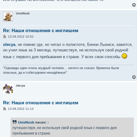
UnixNoob
Re: Наши отношения с инглишем
С
13.09.2022 10:52
о
о
olecya
, не помню где, но читал о полиглоте, Бенни Льюисе, кажется,
б
он учил язык за 3 месяца, путешествуя, не используя свой родной
щ
е
язык с первого дня пребывания в стране. У всех свои способы
н
и
е
"Однажды один очень мудрый человек… ничего не сказал. Времена были
опасные, да и собеседники ненадёжные"
olecya
Re: Наши отношения с инглишем
С
13.09.2022 11:13
о
о
б
UnixNoob
писал:
↑
щ
е
путешествуя, не используя свой родной язык с первого дня
н
пребывания в стране.
и