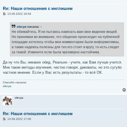
Re: Наши отношения с инглишем
С
13.09.2022 16:04
о
о
б
olecya
писала:
↑
щ
е
Не обижайтесь. Я не пытаюсь навязать вам свое видение вещей.
н
Но принимая во внимание, что общение происходит на публичной
и
е
площадке хотелось чтобы мои комментарии были информативны,
а также надеюсь полезны для тех кто стоит в кругу, то-есть следит
за темой. Извините если была чрезмерно настойчива.
Да ну что Вы, никаких обид. Реально - учите, как Вам лучше учится.
Мне такие методы изучения, честно говоря, диковаты, но это сугубо
частное мнение. Если у Вас есть результаты - то всё ОК.
Спасибо сказали:
olecya
olecya
Re: Наши отношения с инглишем
С
13.09.2022 17:00
о
о