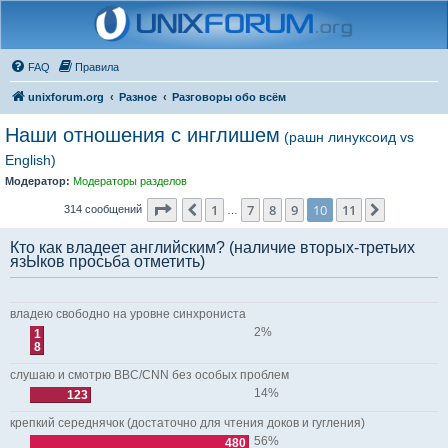
FAQ
Правила
unixforum.org
Разное
Разговоры обо всём
Наши отношения с инглишем
(рашн линуксоид vs
English)
Модератор:
Модераторы разделов
Страница
10
из
11
1
7
8
9
10
11
Пред.
След.
314 сообщений
…
Кто как владеет английским? (наличие вторых-третьих
язЫков просьба отметить)
владею свободно на уровне синхрониста
2%
1
8
слушаю и смотрю BBC/CNN без особых проблем
14%
123
крепкий середнячок (достаточно для чтения доков и гугления)
56%
480