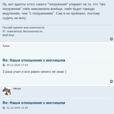
Ну, вот адепты этого самого "погружения" упирают на то, что "без
погружения" либо невозможно вообще, либо будет гораздо
медленнее, чем "с погружением". Сам я не пробовал, поэтому
судить не могу.
Пускай скрипят мои конечности.
Я - повелитель бесконечности...
Мой блог
Tuhot
Re: Наши отношения с инглишем
С
30.12.2020 17:53
о
о
3 раза учил и все равно ничего не знаю )
б
щ
е
н
и
olecya
е
Re: Наши отношения с инглишем
С
31.12.2020 12:45
о
о