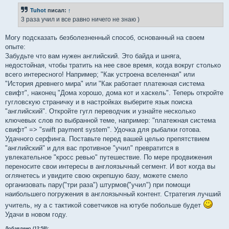
б
Tuhot
писал:
↑
щ
е
3 раза учил и все равно ничего не знаю )
н
и
е
Могу подсказать безболезненный способ, основанный на своем
опыте:
Забудьте что вам нужен английский. Это байда и шняга,
недостойная, чтобы тратить на нее свое время, когда вокруг столько
всего интересного! Например; "Как устроена вселенная" или
"История древнего мира" или "Как работает платежная система
свифт", наконец "Дома хорошо, дома кот и хаскель". Теперь откройте
гугловскую страничку и в настройках выберите язык поиска
"английский". Откройте гугл переводчик и узнайте несколько
ключевых слов по выбранной теме, например: "платежная система
свифт" => "swift payment system". Удочка для рыбалки готова.
Удачного серфинга. Поставьте перед вашей целью препятствием
"английский" и для вас противное "учил" превратится в
увлекательное "кросс ревью" путешествие. По мере продвижения
переносите свои интересы в англоязычный сегмент. И вот когда вы
оглянетесь и увидите свою окрепшую базу, можете смело
организовать пару("три раза") штурмов("учил") при помощи
наибольшего погружения в англоязычный контент. Стратегия лучший
учитель, ну а с тактикой советчиков на ютубе побольше будет
Удачи в новом году.
Добавлено (12:58):