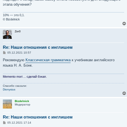
щ
е
этапа обучения?
н
и
е
10% — это 0,1.
© Bizdelnick
Zer0
Re: Наши отношения с инглишем
С
05.12.2021 10:57
о
о
Рекомендую
Классическая грамматика
к учебникам английского
б
языка Н. А. Бонк.
щ
е
н
и
Memento mori ... сделай бэкап.
е
Спасибо сказали:
Dionysius
Bizdelnick
Модератор
Re: Наши отношения с инглишем
С
05.12.2021 17:14
о