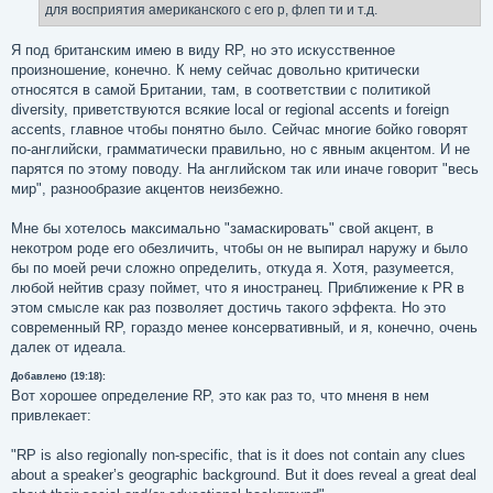
для восприятия американского с его р, флеп ти и т.д.
Я под британским имею в виду RP, но это искусственное
произношение, конечно. К нему сейчас довольно критически
относятся в самой Британии, там, в соответствии с политикой
diversity, приветствуются всякие local or regional accents и foreign
accents, главное чтобы понятно было. Сейчас многие бойко говорят
по-английски, грамматически правильно, но с явным акцентом. И не
парятся по этому поводу. На английском так или иначе говорит "весь
мир", разнообразие акцентов неизбежно.
Мне бы хотелось максимально "замаскировать" свой акцент, в
некотром роде его обезличить, чтобы он не выпирал наружу и было
бы по моей речи сложно определить, откуда я. Хотя, разумеется,
любой нейтив сразу поймет, что я иностранец. Приближение к PR в
этом смысле как раз позволяет достичь такого эффекта. Но это
современный RP, гораздо менее консервативный, и я, конечно, очень
далек от идеала.
Добавлено (19:18):
Вот хорошее определение RP, это как раз то, что мненя в нем
привлекает:
"RP is also regionally non-specific, that is it does not contain any clues
about a speaker’s geographic background. But it does reveal a great deal