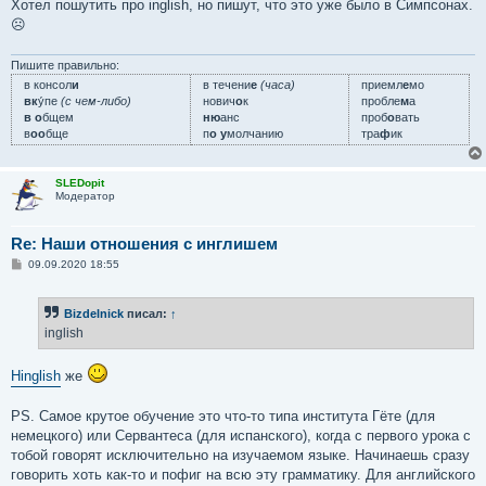
е
Хотел пошутить про inglish, но пишут, что это уже было в Симпсонах.
☹
Пишите правильно:
в консол
и
в течени
е
(часа)
приемл
е
мо
вк
у́пе
(с чем-либо)
нович
о
к
пробле
м
а
в о
бщем
ню
анс
проб
о
вать
в
оо
бще
п
о у
молчанию
тра
ф
ик
SLEDopit
Модератор
Re: Наши отношения с инглишем
С
09.09.2020 18:55
о
о
б
Bizdelnick
писал:
↑
щ
е
inglish
н
и
е
Hinglish
же
PS. Самое крутое обучение это что-то типа института Гёте (для
немецкого) или Сервантеса (для испанского), когда с первого урока с
тобой говорят исключительно на изучаемом языке. Начинаешь сразу
говорить хоть как-то и пофиг на всю эту грамматику. Для английского