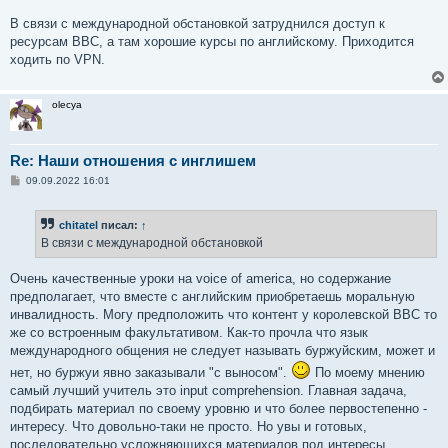
щ
е
В связи с международной обстановкой затруднился доступ к
н
ресурсам ВВС, а там хорошие курсы по английскому. Приходится
и
е
ходить по VPN.
olecya
Re: Наши отношения с инглишем
С
09.09.2022 16:01
о
о
б
chitatel
писал:
↑
щ
е
В связи с международной обстановкой
н
и
е
Очень качественные уроки на voice of america, но содержание
предполагает, что вместе с английским приобретаешь моральную
инвалидность. Могу предположить что контент у королевской BBC то
же со встроенным факультативом. Как-то прочла что язык
международного общения не следует называть буржуйским, может и
нет, но буржуи явно заказывали "с выносом".
По моему мнению
самый лучший учитель это input comprehension. Главная задача,
подбирать материал по своему уровню и что более первостепенно -
интересу. Что довольно-таки не просто. Но увы и готовых,
последовательно усложняющихся материалов под интересы