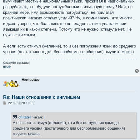
выучивают местные национальные языки, проживая в национальных
республиках, т.е. будучи погружёнными в языковую среду? Или, по
крайней мере, имя возможность погрузиться, не прилагая
практически никаких особых усилий? Ну, я сомневаюсь, что многие,
и даже уверен, что большинство не владеет этими уважаемыми
языками ни в какой степени. Потому что не нужно, стимула нет. Не
нужны эти языки.
А если есть стимул (желание), то и без погружения язык до среднего
уровня (достаточного для беспроблемного общения) выучить можно.
Спасибо сказали:
devilr
Hephaestus
Re: Наши отношения с инглишем
С
22.09.2020 19:32
о
о
б
chitatel
писал:
↑
щ
е
А если есть стимул (желание), то и без погружения язык до
н
среднего уровня (достаточного для беспроблемного общения)
и
е
выучить можно.