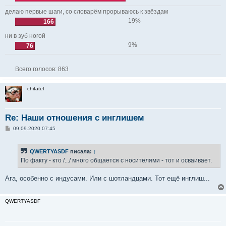
делаю первые шаги, со словарём прорываюсь к звёздам
19%
166
ни в зуб ногой
9%
76
Всего голосов:
863
chitatel
Re: Наши отношения с инглишем
С
09.09.2020 07:45
о
о
б
QWERTYASDF
писала:
↑
щ
е
По факту - кто /.../ много общается с носителями - тот и осваивает.
н
и
е
Ага, особенно с индусами. Или с шотландцами. Тот ещё инглиш...
QWERTYASDF