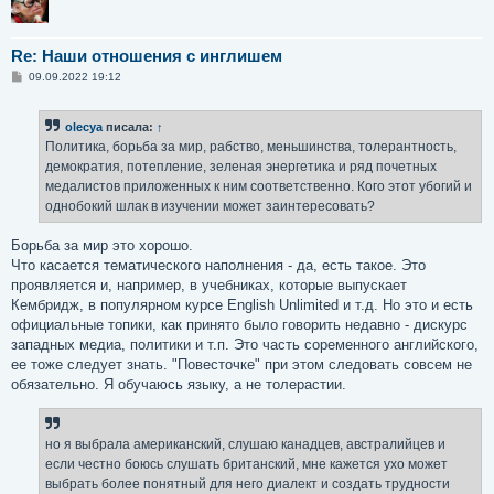
Re: Наши отношения с инглишем
С
09.09.2022 19:12
о
о
б
olecya
писала:
↑
щ
е
Политика, борьба за мир, рабство, меньшинства, толерантность,
н
демократия, потепление, зеленая энергетика и ряд почетных
и
е
медалистов приложенных к ним соответственно. Кого этот убогий и
однобокий шлак в изучении может заинтересовать?
Борьба за мир это хорошо.
Что касается тематического наполнения - да, есть такое. Это
проявляется и, например, в учебниках, которые выпускает
Кембридж, в популярном курсе English Unlimited и т.д. Но это и есть
официальные топики, как принято было говорить недавно - дискурс
западных медиа, политики и т.п. Это часть соременного английского,
ее тоже следует знать. "Повесточке" при этом следовать совсем не
обязательно. Я обучаюсь языку, а не толерастии.
но я выбрала американский, слушаю канадцев, австралийцев и
если честно боюсь слушать британский, мне кажется ухо может
выбрать более понятный для него диалект и создать трудности