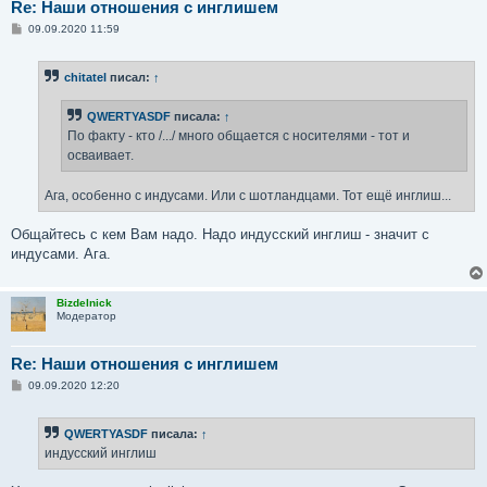
Re: Наши отношения с инглишем
С
09.09.2020 11:59
о
о
б
chitatel
писал:
↑
щ
е
н
QWERTYASDF
писала:
↑
и
е
По факту - кто /.../ много общается с носителями - тот и
осваивает.
Ага, особенно с индусами. Или с шотландцами. Тот ещё инглиш...
Общайтесь с кем Вам надо. Надо индусский инглиш - значит с
индусами. Ага.
Bizdelnick
Модератор
Re: Наши отношения с инглишем
С
09.09.2020 12:20
о
о
б
QWERTYASDF
писала:
↑
щ
е
индусский инглиш
н
и