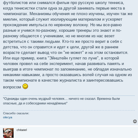
футболистов или снимался фильм про русскую школу тенниса,
когда тенисистки стали одна за другой занимать первые места в
чемпионатах. Механизмы обучения не плохо изучены, изучен так же
миелин, который служит изолирующим материалом и ускоряет
прохождение импульса по нервному волокну. Но мы все-равно
разные и учимся по-разному, хорошие тренеры это знают и по-
разному общаются с учениками, но не многим из нас везет
встретиться с такими людьми. Кто-то же просто верит в себя с
детства, что он справится и идет к цели, другой же в раннем
возрасте сделает вывод что он "не может" и на этом остановится.
Или еще пример, книга "Эйнштейн гуляет по луне", в которой
человек провел на себе эксперимент, начав развивать память и
выиграв в итоге чемпионат по запоминанию, не обладая изначально
никакими навыками, а просто оказавшись волей случая на одном из
таком чемпионате в качестве журналиста и заинтересовавшись
вопросом
"Однажды один очень мудрый человек… ничего не сказал. Времена были
опасные, да и собеседники ненадёжные"
Спасибо сказали:
olecya
chitatel