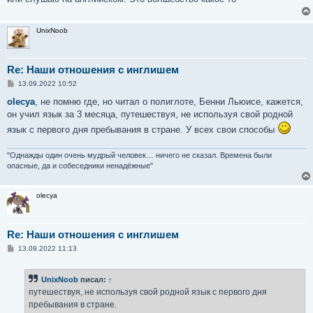
UnixNoob
Re: Наши отношения с инглишем
С
13.09.2022 10:52
о
о
olecya
, не помню где, но читал о полиглоте, Бенни Льюисе, кажется,
б
он учил язык за 3 месяца, путешествуя, не используя свой родной
щ
е
язык с первого дня пребывания в стране. У всех свои способы
н
и
е
"Однажды один очень мудрый человек… ничего не сказал. Времена были
опасные, да и собеседники ненадёжные"
olecya
Re: Наши отношения с инглишем
С
13.09.2022 11:13
о
о
б
UnixNoob
писал:
↑
щ
е
путешествуя, не используя свой родной язык с первого дня
н
пребывания в стране.
и