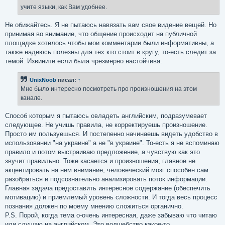
н
учите языки, как Вам удобнее.
и
е
Не обижайтесь. Я не пытаюсь навязать вам свое видение вещей. Но
принимая во внимание, что общение происходит на публичной
площадке хотелось чтобы мои комментарии были информативны, а
также надеюсь полезны для тех кто стоит в кругу, то-есть следит за
темой. Извините если была чрезмерно настойчива.
UnixNoob
писал:
↑
Мне было интересно посмотреть про произношения на этом
канале.
Способ которым я пытаюсь овладеть английским, подразумевает
следующее. Не учишь правила, не корректируешь произношение.
Просто им пользуешься. И постепенно начинаешь видеть удобство в
использовании "на украине" а не "в украине". То-есть я не вспоминаю
правило и потом выстраиваю предложение, а чувствую как это
звучит правильно. Тоже касается и произношения, главное не
акцентировать на нем внимание, человеческий мозг способен сам
разобраться и подсознательно анализировать поток информации.
Главная задача предоставить интересное содержание (обеспечить
мотивацию) и приемлемый уровень сложности. И тогда весь процесс
познания должен по моему мнению сложиться органично.
P.S. Порой, когда тема о-очень интересная, даже забываю что читаю
или слушаю на английском. Это волшебство какое-то