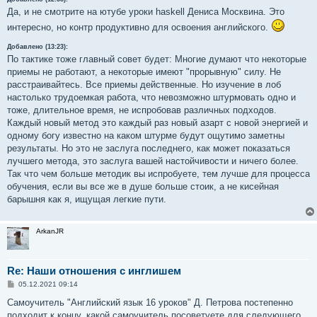
Да, и не смотрите на ютубе уроки haskell Дениса Москвина. Это
интересно, но контр продуктивно для освоения английского.
Добавлено (13:23):
По тактике тоже главный совет будет: Многие думают что некоторые
приемы не работают, а некоторые имеют "прорывную" силу. Не
расстраивайтесь. Все приемы действенные. Но изучение в лоб
настолько трудоемкая работа, что невозможно штурмовать одно и
тоже, длительное время, не испробовав различных подходов.
Каждый новый метод это каждый раз новый азарт с новой энергией и
одному богу известно на каком штурме будут ощутимо заметны
результаты. Но это не заслуга последнего, как может показаться
лучшего метода, это заслуга вашей настойчивости и ничего более.
Так что чем больше методик вы испробуете, тем лучше для процесса
обучения, если вы все же в душе больше стоик, а не кисейная
барышня как я, ищущая легкие пути.
ArkanJR
Re: Наши отношения с инглишем
С
05.12.2021 09:14
о
о
Самоучитель "Английский язык 16 уроков" Д. Петрова постепенно
б
подходит к концу, какой самоучитель посоветуете для следующего