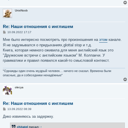
UnixNoob
Re: Наши отношения с инглишем
С
10.09.2022 17:17
о
о
Мне было интересно посмотреть про произношения на
этом
канале.
б
Я не задумывался о придыханиях,glottal stop и т.д.
щ
е
Книга, которая немного оживила для меня английский язык это
н
"Дружеские встречи с английским языком" М. Колпакчи. У
и
е
грамматики и правил появился какой-то смысловой контекст.
"Однажды один очень мудрый человек… ничего не сказал. Времена были
опасные, да и собеседники ненадёжные"
olecya
Re: Наши отношения с инглишем
С
13.09.2022 08:39
о
о
Дико извиняюсь за задержку.
б
щ
е
chitatel
писал:
↑