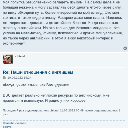
моя попытка безболезненно овладеть языком. На самом деле я не
большая неженка и могу заставлять себя делать что-то через силу,
но вижу обходной путь, более интересный на мой взгляд. Это моя
тактика, в таком виде и плыву. Раскрою даже свои планы. Надеюсь
лет через пять доплыть и до китайских берегов. Когда полностью
окрепну в английском. Но это только для базового мандарина, без
уклона на математику, физику, психологию и другие мои увлечения,
но также через английский, в этом я вижу некоторый интерес и
эксперимент.
chitatel
Re: Наши отношения с инглишем
С
10.09.2022 15:24
о
о
olecya
, учите языки, как Вам удобнее.
б
щ
е
ВВС делает реально неплохие ресурсы по английскому, мне
н
нравится, я использую. И радио у них хорошее.
и
е
Последний раз редактировалось
chitatel
11.09.2022 05:48, всего редактировалось 1
раз.
Спасибо сказали:
olecya