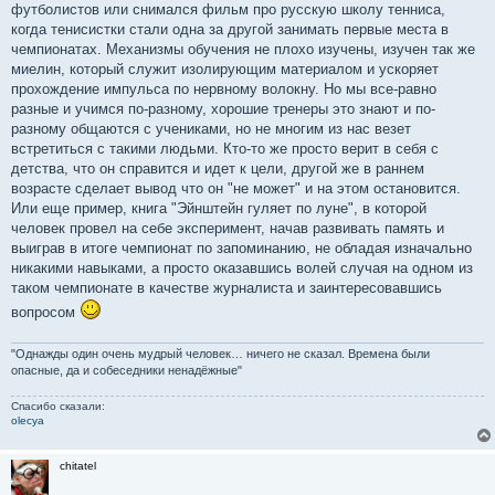
футболистов или снимался фильм про русскую школу тенниса,
когда тенисистки стали одна за другой занимать первые места в
чемпионатах. Механизмы обучения не плохо изучены, изучен так же
миелин, который служит изолирующим материалом и ускоряет
прохождение импульса по нервному волокну. Но мы все-равно
разные и учимся по-разному, хорошие тренеры это знают и по-
разному общаются с учениками, но не многим из нас везет
встретиться с такими людьми. Кто-то же просто верит в себя с
детства, что он справится и идет к цели, другой же в раннем
возрасте сделает вывод что он "не может" и на этом остановится.
Или еще пример, книга "Эйнштейн гуляет по луне", в которой
человек провел на себе эксперимент, начав развивать память и
выиграв в итоге чемпионат по запоминанию, не обладая изначально
никакими навыками, а просто оказавшись волей случая на одном из
таком чемпионате в качестве журналиста и заинтересовавшись
вопросом
"Однажды один очень мудрый человек… ничего не сказал. Времена были
опасные, да и собеседники ненадёжные"
Спасибо сказали:
olecya
chitatel