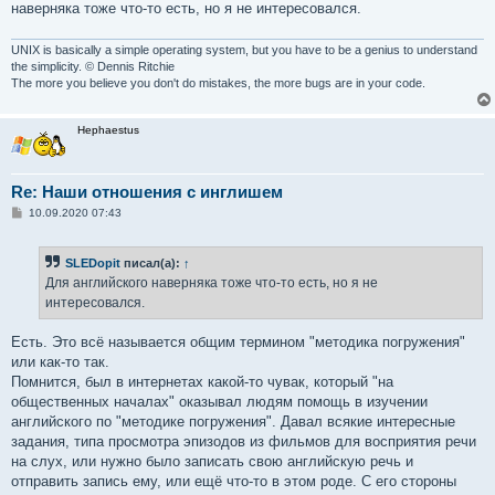
наверняка тоже что-то есть, но я не интересовался.
UNIX is basically a simple operating system, but you have to be a genius to understand
the simplicity. © Dennis Ritchie
The more you believe you don't do mistakes, the more bugs are in your code.
Hephaestus
Re: Наши отношения с инглишем
С
10.09.2020 07:43
о
о
б
SLEDopit
писал(а):
↑
щ
е
Для английского наверняка тоже что-то есть, но я не
н
интересовался.
и
е
Есть. Это всё называется общим термином "методика погружения"
или как-то так.
Помнится, был в интернетах какой-то чувак, который "на
общественных началах" оказывал людям помощь в изучении
английского по "методике погружения". Давал всякие интересные
задания, типа просмотра эпизодов из фильмов для восприятия речи
на слух, или нужно было записать свою английскую речь и
отправить запись ему, или ещё что-то в этом роде. С его стороны