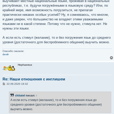
выучивают местные национальные языки, проживая в национальных
республиках, т.е. будучи погружёнными в языковую среду? Или, по
крайней мере, имя возможность погрузиться, не прилагая
практически никаких особых усилий? Ну, я сомневаюсь, что многие,
и даже уверен, что большинство не владеет этими уважаемыми
языками ни в какой степени. Потому что не нужно, стимула нет. Не
нужны эти языки.
А если есть стимул (желание), то и без погружения язык до среднего
уровня (достаточного для беспроблемного общения) выучить можно.
Спасибо сказали:
devilr
Hephaestus
Re: Наши отношения с инглишем
С
22.09.2020 19:32
о
о
б
chitatel
писал:
↑
щ
е
А если есть стимул (желание), то и без погружения язык до
н
среднего уровня (достаточного для беспроблемного общения)
и
е
выучить можно.