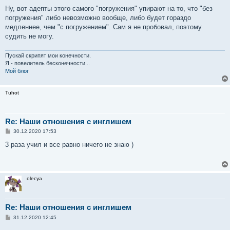
Ну, вот адепты этого самого "погружения" упирают на то, что "без
погружения" либо невозможно вообще, либо будет гораздо
медленнее, чем "с погружением". Сам я не пробовал, поэтому
судить не могу.
Пускай скрипят мои конечности.
Я - повелитель бесконечности...
Мой блог
Tuhot
Re: Наши отношения с инглишем
С
30.12.2020 17:53
о
о
3 раза учил и все равно ничего не знаю )
б
щ
е
н
и
olecya
е
Re: Наши отношения с инглишем
С
31.12.2020 12:45
о
о