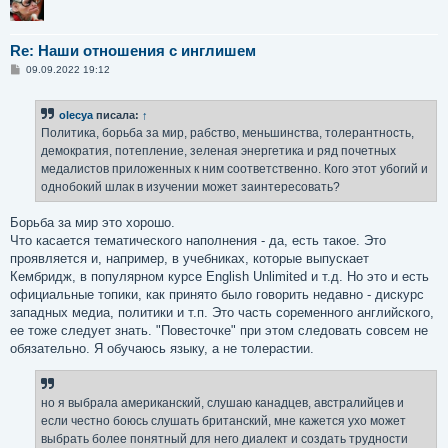
Re: Наши отношения с инглишем
С
09.09.2022 19:12
о
о
б
olecya
писала:
↑
щ
е
Политика, борьба за мир, рабство, меньшинства, толерантность,
н
демократия, потепление, зеленая энергетика и ряд почетных
и
е
медалистов приложенных к ним соответственно. Кого этот убогий и
однобокий шлак в изучении может заинтересовать?
Борьба за мир это хорошо.
Что касается тематического наполнения - да, есть такое. Это
проявляется и, например, в учебниках, которые выпускает
Кембридж, в популярном курсе English Unlimited и т.д. Но это и есть
официальные топики, как принято было говорить недавно - дискурс
западных медиа, политики и т.п. Это часть соременного английского,
ее тоже следует знать. "Повесточке" при этом следовать совсем не
обязательно. Я обучаюсь языку, а не толерастии.
но я выбрала американский, слушаю канадцев, австралийцев и
если честно боюсь слушать британский, мне кажется ухо может
выбрать более понятный для него диалект и создать трудности