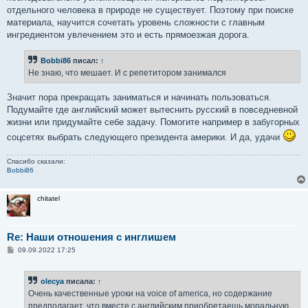
отдельного человека в природе не существует. Поэтому при поиске
материала, научится сочетать уровень сложности с главным
ингредиентом увлечением это и есть прямоезжая дорога.
Bobbi86
писал:
↑
Не знаю, что мешает. И с репетитором занимался
Значит пора прекращать заниматься и начинать пользоваться.
Подумайте где английский может вытеснить русский в повседневной
жизни или придумайте себе задачу. Помогите например в забугорных
соцсетях выбрать следующего президента америки. И да, удачи
Спасибо сказали:
Bobbi86
chitatel
Re: Наши отношения с инглишем
С
09.09.2022 17:25
о
о
б
olecya
писала:
↑
щ
е
Очень качественные уроки на voice of america, но содержание
н
предполагает, что вместе с английским приобретаешь моральную
и