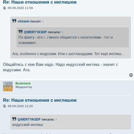
Re: Наши отношения с инглишем
С
09.09.2020 11:59
о
о
б
chitatel
писал:
↑
щ
е
н
QWERTYASDF
писала:
↑
и
е
По факту - кто /.../ много общается с носителями - тот и
осваивает.
Ага, особенно с индусами. Или с шотландцами. Тот ещё инглиш...
Общайтесь с кем Вам надо. Надо индусский инглиш - значит с
индусами. Ага.
Bizdelnick
Модератор
Re: Наши отношения с инглишем
С
09.09.2020 12:20
о
о
б
QWERTYASDF
писала:
↑
щ
е
индусский инглиш
н
и