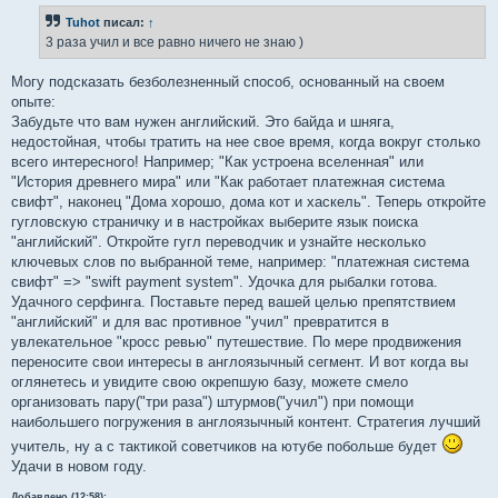
б
Tuhot
писал:
↑
щ
е
3 раза учил и все равно ничего не знаю )
н
и
е
Могу подсказать безболезненный способ, основанный на своем
опыте:
Забудьте что вам нужен английский. Это байда и шняга,
недостойная, чтобы тратить на нее свое время, когда вокруг столько
всего интересного! Например; "Как устроена вселенная" или
"История древнего мира" или "Как работает платежная система
свифт", наконец "Дома хорошо, дома кот и хаскель". Теперь откройте
гугловскую страничку и в настройках выберите язык поиска
"английский". Откройте гугл переводчик и узнайте несколько
ключевых слов по выбранной теме, например: "платежная система
свифт" => "swift payment system". Удочка для рыбалки готова.
Удачного серфинга. Поставьте перед вашей целью препятствием
"английский" и для вас противное "учил" превратится в
увлекательное "кросс ревью" путешествие. По мере продвижения
переносите свои интересы в англоязычный сегмент. И вот когда вы
оглянетесь и увидите свою окрепшую базу, можете смело
организовать пару("три раза") штурмов("учил") при помощи
наибольшего погружения в англоязычный контент. Стратегия лучший
учитель, ну а с тактикой советчиков на ютубе побольше будет
Удачи в новом году.
Добавлено (12:58):