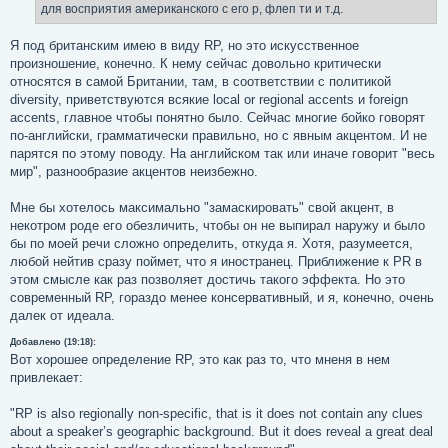
для восприятия американского с его р, флеп ти и т.д.
Я под британским имею в виду RP, но это искусственное
произношение, конечно. К нему сейчас довольно критически
относятся в самой Британии, там, в соответствии с политикой
diversity, приветствуются всякие local or regional accents и foreign
accents, главное чтобы понятно было. Сейчас многие бойко говорят
по-английски, грамматически правильно, но с явным акцентом. И не
парятся по этому поводу. На английском так или иначе говорит "весь
мир", разнообразие акцентов неизбежно.
Мне бы хотелось максимально "замаскировать" свой акцент, в
некотром роде его обезличить, чтобы он не выпирал наружу и было
бы по моей речи сложно определить, откуда я. Хотя, разумеется,
любой нейтив сразу поймет, что я иностранец. Приближение к PR в
этом смысле как раз позволяет достичь такого эффекта. Но это
современный RP, гораздо менее консервативный, и я, конечно, очень
далек от идеала.
Добавлено (19:18):
Вот хорошее определение RP, это как раз то, что мненя в нем
привлекает:
"RP is also regionally non-specific, that is it does not contain any clues
about a speaker’s geographic background. But it does reveal a great deal