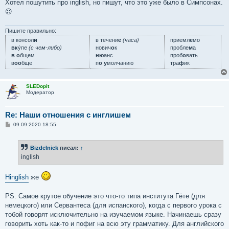
е
Хотел пошутить про inglish, но пишут, что это уже было в Симпсонах.
☹
Пишите правильно:
в консол
и
в течени
е
(часа)
приемл
е
мо
вк
у́пе
(с чем-либо)
нович
о
к
пробле
м
а
в о
бщем
ню
анс
проб
о
вать
в
оо
бще
п
о у
молчанию
тра
ф
ик
SLEDopit
Модератор
Re: Наши отношения с инглишем
С
09.09.2020 18:55
о
о
б
Bizdelnick
писал:
↑
щ
е
inglish
н
и
е
Hinglish
же
PS. Самое крутое обучение это что-то типа института Гёте (для
немецкого) или Сервантеса (для испанского), когда с первого урока с
тобой говорят исключительно на изучаемом языке. Начинаешь сразу
говорить хоть как-то и пофиг на всю эту грамматику. Для английского