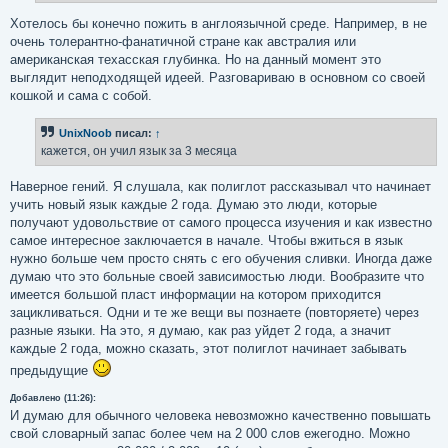
е
Хотелось бы конечно пожить в англоязычной среде. Например, в не
очень толерантно-фанатичной стране как австралия или
американская техасская глубинка. Но на данный момент это
выглядит неподходящей идеей. Разговариваю в основном со своей
кошкой и сама с собой.
UnixNoob
писал:
↑
кажется, он учил язык за 3 месяца
Наверное гений. Я слушала, как полиглот рассказывал что начинает
учить новый язык каждые 2 года. Думаю это люди, которые
получают удовольствие от самого процесса изучения и как известно
самое интересное заключается в начале. Чтобы вжиться в язык
нужно больше чем просто снять с его обучения сливки. Иногда даже
думаю что это больные своей зависимостью люди. Вообразите что
имеется большой пласт информации на котором приходится
зацикливаться. Одни и те же вещи вы познаете (повторяете) через
разные языки. На это, я думаю, как раз уйдет 2 года, а значит
каждые 2 года, можно сказать, этот полиглот начинает забывать
предыдущие
Добавлено (11:26):
И думаю для обычного человека невозможно качественно повышать
свой словарный запас более чем на 2 000 слов ежегодно. Можно