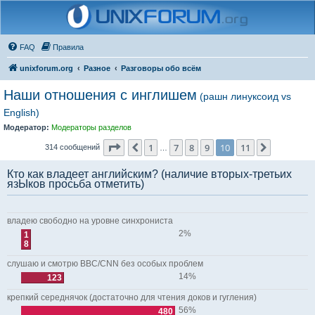
FAQ
Правила
unixforum.org
Разное
Разговоры обо всём
Наши отношения с инглишем
(рашн линуксоид vs
English)
Модератор:
Модераторы разделов
Страница
10
из
11
1
7
8
9
10
11
Пред.
След.
314 сообщений
…
Кто как владеет английским? (наличие вторых-третьих
язЫков просьба отметить)
владею свободно на уровне синхрониста
2%
1
8
слушаю и смотрю BBC/CNN без особых проблем
14%
123
крепкий середнячок (достаточно для чтения доков и гугления)
56%
480