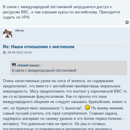
щ
е
В связи с международной обстановкой затруднился доступ к
н
ресурсам ВВС, а там хорошие курсы по английскому. Приходится
и
е
ходить по VPN.
olecya
Re: Наши отношения с инглишем
С
09.09.2022 16:01
о
о
б
chitatel
писал:
↑
щ
е
В связи с международной обстановкой
н
и
е
Очень качественные уроки на voice of america, но содержание
предполагает, что вместе с английским приобретаешь моральную
инвалидность. Могу предположить что контент у королевской BBC то
же со встроенным факультативом. Как-то прочла что язык
международного общения не следует называть буржуйским, может и
нет, но буржуи явно заказывали "с выносом".
По моему мнению
самый лучший учитель это input comprehension. Главная задача,
подбирать материал по своему уровню и что более первостепенно -
интересу. Что довольно-таки не просто. Но увы и готовых,
последовательно усложняющихся материалов под интересы