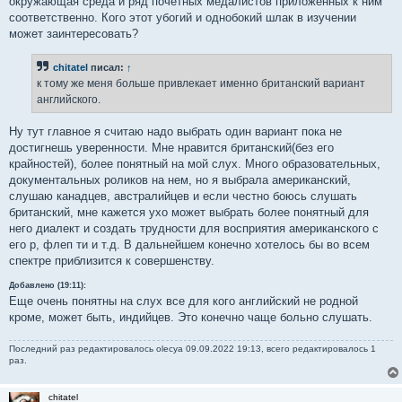
окружающая среда и ряд почетных медалистов приложенных к ним
соответственно. Кого этот убогий и однобокий шлак в изучении
может заинтересовать?
chitatel
писал:
↑
к тому же меня больше привлекает именно британский вариант
английского.
Ну тут главное я считаю надо выбрать один вариант пока не
достигнешь уверенности. Мне нравится британский(без его
крайностей), более понятный на мой слух. Много образовательных,
документальных роликов на нем, но я выбрала американский,
слушаю канадцев, австралийцев и если честно боюсь слушать
британский, мне кажется ухо может выбрать более понятный для
него диалект и создать трудности для восприятия американского с
его р, флеп ти и т.д. В дальнейшем конечно хотелось бы во всем
спектре приблизится к совершенству.
Добавлено (19:11):
Еще очень понятны на слух все для кого английский не родной
кроме, может быть, индийцев. Это конечно чаще больно слушать.
Последний раз редактировалось
olecya
09.09.2022 19:13, всего редактировалось 1
раз.
chitatel