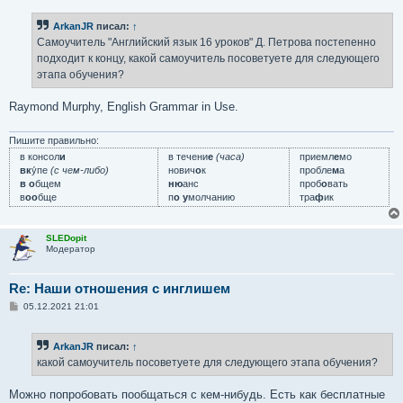
о
б
ArkanJR
писал:
↑
щ
е
Самоучитель "Английский язык 16 уроков" Д. Петрова постепенно
н
подходит к концу, какой самоучитель посоветуете для следующего
и
е
этапа обучения?
Raymond Murphy, English Grammar in Use.
Пишите правильно:
в консол
и
в течени
е
(часа)
приемл
е
мо
вк
у́пе
(с чем-либо)
нович
о
к
пробле
м
а
в о
бщем
ню
анс
проб
о
вать
в
оо
бще
п
о у
молчанию
тра
ф
ик
SLEDopit
Модератор
Re: Наши отношения с инглишем
С
05.12.2021 21:01
о
о
б
ArkanJR
писал:
↑
щ
е
какой самоучитель посоветуете для следующего этапа обучения?
н
и
е
Можно попробовать пообщаться с кем-нибудь. Есть как бесплатные