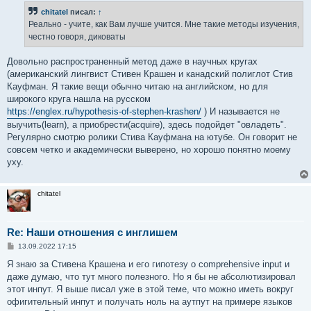
б
chitatel
писал:
↑
щ
е
Реально - учите, как Вам лучше учится. Мне такие методы изучения,
н
честно говоря, диковаты
и
е
Довольно распространенный метод даже в научных кругах
(американский лингвист Стивен Крашен и канадский полиглот Стив
Кауфман. Я такие вещи обычно читаю на английском, но для
широкого круга нашла на русском
https://englex.ru/hypothesis-of-stephen-krashen/
) И называется не
выучить(learn), а приобрести(acquire), здесь подойдет "овладеть".
Регулярно смотрю ролики Стива Кауфмана на ютубе. Он говорит не
совсем четко и академически выверено, но хорошо понятно моему
уху.
chitatel
Re: Наши отношения с инглишем
С
13.09.2022 17:15
о
о
Я знаю за Стивена Крашена и его гипотезу о comprehensive input и
б
даже думаю, что тут много полезного. Но я бы не абсолютизировал
щ
е
этот инпут. Я выше писал уже в этой теме, что можно иметь вокруг
н
офигительный инпут и получать ноль на аутпут на примере языков
и