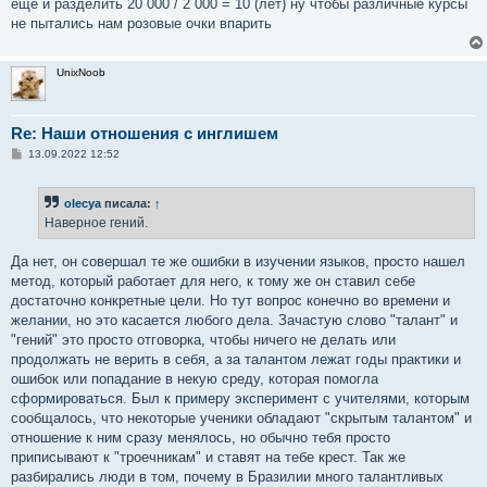
еще и разделить 20 000 / 2 000 = 10 (лет) ну чтобы различные курсы
не пытались нам розовые очки впарить
UnixNoob
Re: Наши отношения с инглишем
С
13.09.2022 12:52
о
о
б
olecya
писала:
↑
щ
е
Наверное гений.
н
и
е
Да нет, он совершал те же ошибки в изучении языков, просто нашел
метод, который работает для него, к тому же он ставил себе
достаточно конкретные цели. Но тут вопрос конечно во времени и
желании, но это касается любого дела. Зачастую слово "талант" и
"гений" это просто отговорка, чтобы ничего не делать или
продолжать не верить в себя, а за талантом лежат годы практики и
ошибок или попадание в некую среду, которая помогла
сформироваться. Был к примеру эксперимент с учителями, которым
сообщалось, что некоторые ученики обладают "скрытым талантом" и
отношение к ним сразу менялось, но обычно тебя просто
приписывают к "троечникам" и ставят на тебе крест. Так же
разбирались люди в том, почему в Бразилии много талантливых