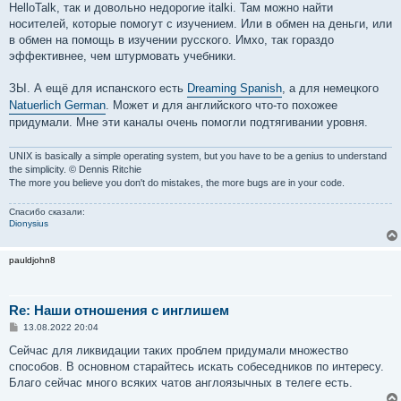
HelloTalk, так и довольно недорогие italki. Там можно найти
носителей, которые помогут с изучением. Или в обмен на деньги, или
в обмен на помощь в изучении русского. Имхо, так гораздо
эффективнее, чем штурмовать учебники.
ЗЫ. А ещё для испанского есть
Dreaming Spanish
, а для немецкого
Natuerlich German
. Может и для английского что-то похожее
придумали. Мне эти каналы очень помогли подтягивании уровня.
UNIX is basically a simple operating system, but you have to be a genius to understand
the simplicity. © Dennis Ritchie
The more you believe you don't do mistakes, the more bugs are in your code.
Спасибо сказали:
Dionysius
pauldjohn8
Re: Наши отношения с инглишем
С
13.08.2022 20:04
о
о
Сейчас для ликвидации таких проблем придумали множество
б
способов. В основном старайтесь искать собеседников по интересу.
щ
е
Благо сейчас много всяких чатов англоязычных в телеге есть.
н