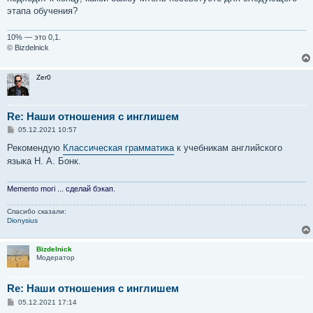
щ
е
этапа обучения?
н
и
е
10% — это 0,1.
© Bizdelnick
Zer0
Re: Наши отношения с инглишем
С
05.12.2021 10:57
о
о
Рекомендую
Классическая грамматика
к учебникам английского
б
языка Н. А. Бонк.
щ
е
н
и
Memento mori ... сделай бэкап.
е
Спасибо сказали:
Dionysius
Bizdelnick
Модератор
Re: Наши отношения с инглишем
С
05.12.2021 17:14
о