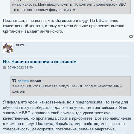
е
инвалидность. Могу предположить что контент у королевской BBC
то же со встроенным факультативом.
Признаться, я не понял, что Вы имеете в виду. На ВВС вполне
качественный контент, к тому же меня больше привлекает именно
британский вариант английского.
olecya
Re: Наши отношения с инглишем
С
09.09.2022 18:50
о
о
б
chitatel
писал:
↑
щ
е
я не понял, что Вы имеете в виду. На ВВС вполне качественный
н
контент,
и
е
Я поняла что уроки качественные, но я предположила что темы для
обучения могут выбираться далеко не учителями английского. Я не
знакома с BBC и привела свой пример, где уроки тоже очень
качественные, но пропаганда стоит в приоритете. Вот это наполнение
я и имела в виду. Политика, борьба за мир, рабство, меньшинства,
толерантность, демократия, потепление, зеленая энергетика,