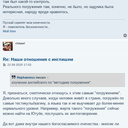
там был какой-то контроль.
Реального погружения там, конечно, не было, но задумка была
интересная, народу вроде нравилось.
Пускай скрипят мои конечности.
Я - повелитель бесконечности...
Мой блог
chitatel
Re: Наши отношения с инглишем
С
22.09.2020 17:02
о
о
б
Hephaestus
писал:
↑
щ
е
изучении английского по "методике погружения".
н
и
е
Я, признаться, скептически отношусь к этим самым "погружениям".
Довольно много случаев, когда человек живёт в стране, погружён по
самые тестикулы/вагину, а языка так и не выучивает до более-менее
нормального уровня. Например, жертв такого "погружения" сейчас
можно найти на Ютубе, послушать их англоговорение.
Да вот даже внутри нашего богоспасаемого очечества - многие ли