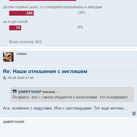
делаю первые шаги, со словарём прорываюсь к звёздам
19%
166
ни в зуб ногой
9%
76
Всего голосов:
863
chitatel
Re: Наши отношения с инглишем
С
09.09.2020 07:45
о
о
б
QWERTYASDF
писала:
↑
щ
е
По факту - кто /.../ много общается с носителями - тот и осваивает.
н
и
е
Ага, особенно с индусами. Или с шотландцами. Тот ещё инглиш...
QWERTYASDF