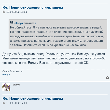
Re: Наши отношения с инглишем
С
13.09.2022 16:04
о
о
б
olecya
писала:
↑
щ
е
Не обижайтесь. Я не пытаюсь навязать вам свое видение вещей.
н
Но принимая во внимание, что общение происходит на публичной
и
е
площадке хотелось чтобы мои комментарии были информативны,
а также надеюсь полезны для тех кто стоит в кругу, то-есть следит
за темой. Извините если была чрезмерно настойчива.
Да ну что Вы, никаких обид. Реально - учите, как Вам лучше учится.
Мне такие методы изучения, честно говоря, диковаты, но это сугубо
частное мнение. Если у Вас есть результаты - то всё ОК.
Спасибо сказали:
olecya
olecya
Re: Наши отношения с инглишем
С
13.09.2022 17:00
о
о