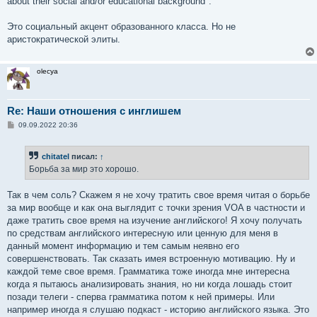
about their social and/or educational background".
Это социальный акцент образованного класса. Но не
аристократической элиты.
olecya
Re: Наши отношения с инглишем
С
09.09.2022 20:36
о
о
б
chitatel
писал:
↑
щ
е
Борьба за мир это хорошо.
н
и
е
Так в чем соль? Скажем я не хочу тратить свое время читая о борьбе
за мир вообще и как она выглядит с точки зрения VOA в частности и
даже тратить свое время на изучение английского! Я хочу получать
по средствам английского интересную или ценную для меня в
данный момент информацию и тем самым неявно его
совершенствовать. Так сказать имея встроенную мотивацию. Ну и
каждой теме свое время. Грамматика тоже иногда мне интересна
когда я пытаюсь анализировать знания, но ни когда лошадь стоит
позади телеги - сперва грамматика потом к ней примеры. Или
например иногда я слушаю подкаст - историю английского языка. Это