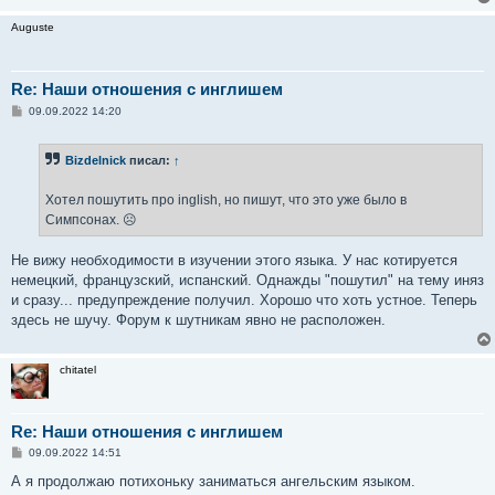
и
е
Auguste
Re: Наши отношения с инглишем
С
09.09.2022 14:20
о
о
б
Bizdelnick
писал:
↑
щ
е
н
Хотел пошутить про inglish, но пишут, что это уже было в
и
е
Симпсонах. ☹
Не вижу необходимости в изучении этого языка. У нас котируется
немецкий, французский, испанский. Однажды "пошутил" на тему иняз
и сразу... предупреждение получил. Хорошо что хоть устное. Теперь
здесь не шучу. Форум к шутникам явно не расположен.
chitatel
Re: Наши отношения с инглишем
С
09.09.2022 14:51
о
о
А я продолжаю потихоньку заниматься ангельским языком.
б